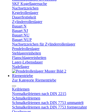
SKF Kugellagersuche
Nachsetzzeichen
Kegelrollenlager
Dauerfestigkeit
Zylinderrollenlager
Bauart N
Bauart NJ
Bauart NU
Bauart NUP
Nachsetzzeichen für Zylinderrollenlager
Pendelrollenlager
Stehlagereinheiten
Flanschlagereinheiten
Lager-Lebensdauer
Nadellager
Riementriebe
Zur Kategorie Riementriebe
Keilriemen
Normalkeilriemen nach DIN 2215
Schmalkeilriemen
Schmalkeilriemen nach DIN 7753 ummantelt
Schmalkeilriemen nach DIN 7753 formgezahnt
Quadpower