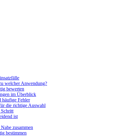
nsatzfälle
 zu welcher Anwendung?
htig bewerten
ngen im Überblick
 häufige Fehler
für die richtige Auswahl
Schritt
idend ist
nd Nabe zusammen
htig bestimmen