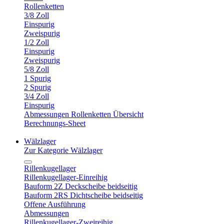
Rollenketten
3/8 Zoll
Einspurig
Zweispurig
1/2 Zoll
Einspurig
Zweispurig
5/8 Zoll
1 Spurig
2 Spurig
3/4 Zoll
Einspurig
Abmessungen Rollenketten Übersicht
Berechnungs-Sheet
Wälzlager
Zur Kategorie Wälzlager
Rillenkugellager
Rillenkugellager-Einreihig
Bauform 2Z Deckscheibe beidseitig
Bauform 2RS Dichtscheibe beidseitig
Offene Ausführung
Abmessungen
Rillenkugellager-Zweireihig