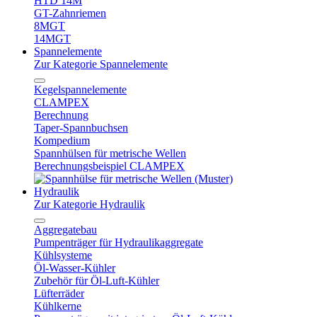
HTD 14M
GT-Zahnriemen
8MGT
14MGT
Spannelemente
Zur Kategorie Spannelemente
Kegelspannelemente
CLAMPEX
Berechnung
Taper-Spannbuchsen
Kompedium
Spannhülsen für metrische Wellen
Berechnungsbeispiel CLAMPEX
Hydraulik
Zur Kategorie Hydraulik
Aggregatebau
Pumpenträger für Hydraulikaggregate
Kühlsysteme
Öl-Wasser-Kühler
Zubehör für Öl-Luft-Kühler
Lüfterräder
Kühlkerne