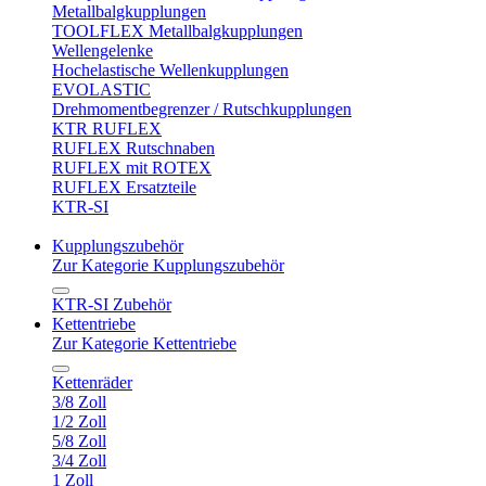
Metallbalgkupplungen
TOOLFLEX Metallbalgkupplungen
Wellengelenke
Hochelastische Wellenkupplungen
EVOLASTIC
Drehmomentbegrenzer / Rutschkupplungen
KTR RUFLEX
RUFLEX Rutschnaben
RUFLEX mit ROTEX
RUFLEX Ersatzteile
KTR-SI
Kupplungszubehör
Zur Kategorie Kupplungszubehör
KTR-SI Zubehör
Kettentriebe
Zur Kategorie Kettentriebe
Kettenräder
3/8 Zoll
1/2 Zoll
5/8 Zoll
3/4 Zoll
1 Zoll