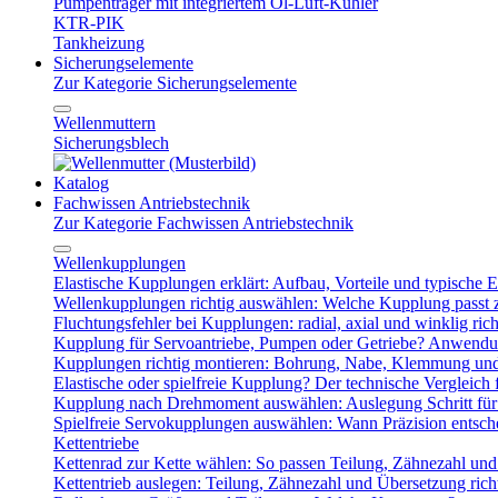
Pumpenträger mit integriertem Öl-Luft-Kühler
KTR-PIK
Tankheizung
Sicherungselemente
Zur Kategorie Sicherungselemente
Wellenmuttern
Sicherungsblech
Katalog
Fachwissen Antriebstechnik
Zur Kategorie Fachwissen Antriebstechnik
Wellenkupplungen
Elastische Kupplungen erklärt: Aufbau, Vorteile und typische Ei
Wellenkupplungen richtig auswählen: Welche Kupplung passt
Fluchtungsfehler bei Kupplungen: radial, axial und winklig ric
Kupplung für Servoantriebe, Pumpen oder Getriebe? Anwendu
Kupplungen richtig montieren: Bohrung, Nabe, Klemmung und
Elastische oder spielfreie Kupplung? Der technische Vergleich 
Kupplung nach Drehmoment auswählen: Auslegung Schritt für 
Spielfreie Servokupplungen auswählen: Wann Präzision entsche
Kettentriebe
Kettenrad zur Kette wählen: So passen Teilung, Zähnezahl u
Kettentrieb auslegen: Teilung, Zähnezahl und Übersetzung ric