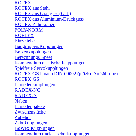
ROTEX
ROTEX aus Stahl
ROTEX aus Grauguss (GJL)
ROTEX aus Aluminium-Druckguss
ROTEX Zahnkränze
POLY-NORM
ROFLEX
Einzelteile
Baugruppen/Kupplungen
Bolzenkupplungen
Berechnungs-Sheet
Kompendium elastische Kupplungen
Spielfreie Servokupplungen
ROTEX GS P nach DIN 69002 (präzise Aufsührung)
ROTEX-GS
Lamellenkupplungen
RADEX-NC
RADEX-N
Naben
Lamellenpakete
Zwischenstücke
Zubehör
Zahnkupplungen
BoWex-Kupplungen
Kompendium unelastische Kupplungen