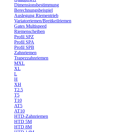
Dimensionsbestimmung
Berechnungsbeispiel
Auslegung Riementrieb
Variatorriemen/Breitkeilriemen
Gates Multispeed
Riemenscheiben
Profil SPZ
Profil SPA
Profil SPB
Zahnriemen
Trapezzahnriemen
MXL
XL
L
H
XH
T2.5
T5
T10
AT5
AT10
HTD-Zahnriemen
HTD 5M
HTD 8M