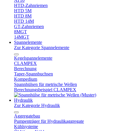
AT10
HTD-Zahnriemen
HTD 5M
HTD 8M
HTD 14M
GT-Zahnriemen
8MGT
14MGT
Spannelemente
Zur Kategorie Spannelemente
Kegelspannelemente
CLAMPEX
Berechnung
Taper-Spannbuchsen
Kompedium
Spannhülsen für metrische Wellen
Berechnungsbeispiel CLAMPEX
Hydraulik
Zur Kategorie Hydraulik
Aggregatebau
Pumpenträger für Hydraulikaggregate
Kühlsysteme