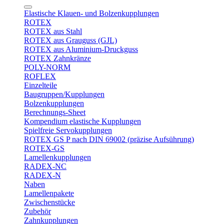
Elastische Klauen- und Bolzenkupplungen
ROTEX
ROTEX aus Stahl
ROTEX aus Grauguss (GJL)
ROTEX aus Aluminium-Druckguss
ROTEX Zahnkränze
POLY-NORM
ROFLEX
Einzelteile
Baugruppen/Kupplungen
Bolzenkupplungen
Berechnungs-Sheet
Kompendium elastische Kupplungen
Spielfreie Servokupplungen
ROTEX GS P nach DIN 69002 (präzise Aufsührung)
ROTEX-GS
Lamellenkupplungen
RADEX-NC
RADEX-N
Naben
Lamellenpakete
Zwischenstücke
Zubehör
Zahnkupplungen