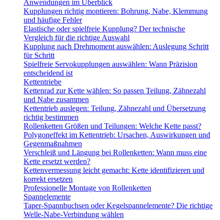
Anwendungen im Überblick
Kupplungen richtig montieren: Bohrung, Nabe, Klemmung
und häufige Fehler
Elastische oder spielfreie Kupplung? Der technische
Vergleich für die richtige Auswahl
Kupplung nach Drehmoment auswählen: Auslegung Schritt
für Schritt
Spielfreie Servokupplungen auswählen: Wann Präzision
entscheidend ist
Kettentriebe
Kettenrad zur Kette wählen: So passen Teilung, Zähnezahl
und Nabe zusammen
Kettentrieb auslegen: Teilung, Zähnezahl und Übersetzung
richtig bestimmen
Rollenketten Größen und Teilungen: Welche Kette passt?
Polygoneffekt im Kettentrieb: Ursachen, Auswirkungen und
Gegenmaßnahmen
Verschleiß und Längung bei Rollenketten: Wann muss eine
Kette ersetzt werden?
Kettenvermessung leicht gemacht: Kette identifizieren und
korrekt ersetzen
Professionelle Montage von Rollenketten
Spannelemente
Taper-Spannbuchsen oder Kegelspannelemente? Die richtige
Welle-Nabe-Verbindung wählen