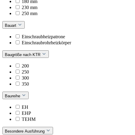
180 mm
230 mm
250 mm
Bauart
Einschraubheizpatrone
Einschraubrohrheizkörper
Baugröße nach KTR
200
250
300
350
Baureihe
EH
EHP
TEHM
Besondere Ausführung