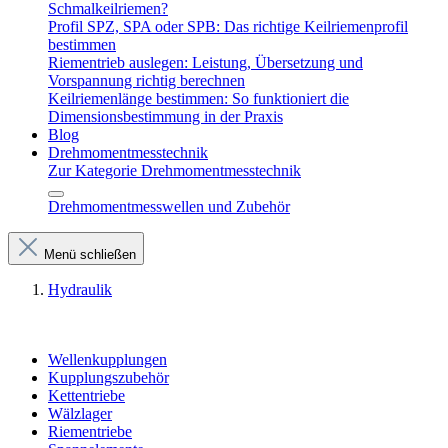
Schmalkeilriemen?
Profil SPZ, SPA oder SPB: Das richtige Keilriemenprofil
bestimmen
Riementrieb auslegen: Leistung, Übersetzung und
Vorspannung richtig berechnen
Keilriemenlänge bestimmen: So funktioniert die
Dimensionsbestimmung in der Praxis
Blog
Drehmomentmesstechnik
Zur Kategorie Drehmomentmesstechnik
Drehmomentmesswellen und Zubehör
Menü schließen
Hydraulik
Wellenkupplungen
Kupplungszubehör
Kettentriebe
Wälzlager
Riementriebe