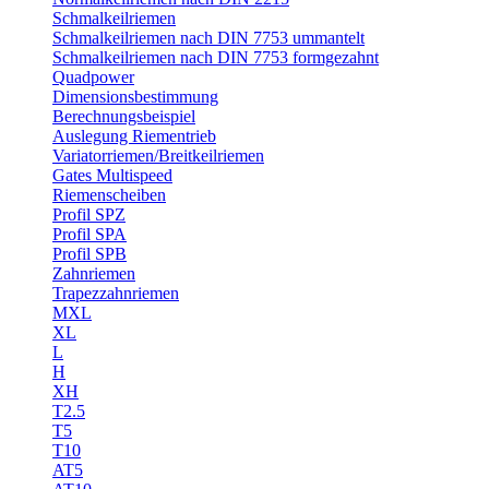
Schmalkeilriemen
Schmalkeilriemen nach DIN 7753 ummantelt
Schmalkeilriemen nach DIN 7753 formgezahnt
Quadpower
Dimensionsbestimmung
Berechnungsbeispiel
Auslegung Riementrieb
Variatorriemen/Breitkeilriemen
Gates Multispeed
Riemenscheiben
Profil SPZ
Profil SPA
Profil SPB
Zahnriemen
Trapezzahnriemen
MXL
XL
L
H
XH
T2.5
T5
T10
AT5