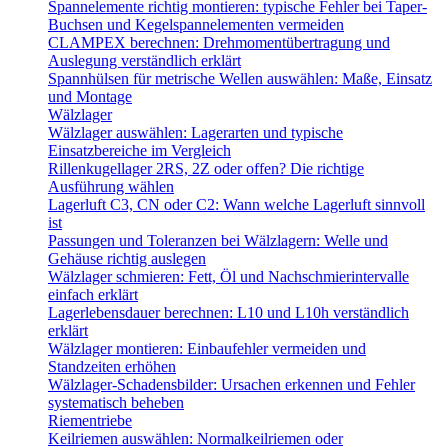
Spannelemente richtig montieren: typische Fehler bei Taper-
Buchsen und Kegelspannelementen vermeiden
CLAMPEX berechnen: Drehmomentübertragung und
Auslegung verständlich erklärt
Spannhülsen für metrische Wellen auswählen: Maße, Einsatz
und Montage
Wälzlager
Wälzlager auswählen: Lagerarten und typische
Einsatzbereiche im Vergleich
Rillenkugellager 2RS, 2Z oder offen? Die richtige
Ausführung wählen
Lagerluft C3, CN oder C2: Wann welche Lagerluft sinnvoll
ist
Passungen und Toleranzen bei Wälzlagern: Welle und
Gehäuse richtig auslegen
Wälzlager schmieren: Fett, Öl und Nachschmierintervalle
einfach erklärt
Lagerlebensdauer berechnen: L10 und L10h verständlich
erklärt
Wälzlager montieren: Einbaufehler vermeiden und
Standzeiten erhöhen
Wälzlager-Schadensbilder: Ursachen erkennen und Fehler
systematisch beheben
Riementriebe
Keilriemen auswählen: Normalkeilriemen oder