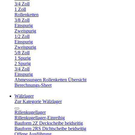
3/4 Zoll
1 Zoll
Rollenketten
3/8 Zoll
Einspurig
Zweispurig
1/2 Zoll
Einspurig
Zweispurig
5/8 Zoll
1 Spurig
2 Spurig
3/4 Zoll
Einspurig
Abmessungen Rollenketten Übersicht
Berechnungs-Sheet
Wälzlager
Zur Kategorie Wälzlager
Rillenkugellager
Rillenkugellager-Einreihig
Bauform 2Z Deckscheibe beidseitig
Bauform 2RS Dichtscheibe beidseitig
Offene Ausführung