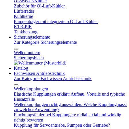
Öl-Wasser-Kühler
Zubehör für Öl-Luft-Kühler
Lüfterräder
Kühlkerne
Pumpenträger mit integriertem Öl-Luft-Kühler
KTR-PIK
Tankheizung
Sicherungselemente
Zur Kategorie Sicherungselemente
Wellenmuttern
Sicherungsblech
Katalog
Fachwissen Antriebstechnik
Zur Kategorie Fachwissen Antriebstechnik
Wellenkupplungen
Elastische Kupplungen erklärt: Aufbau, Vorteile und typische
Einsatzfälle
Wellenkupplungen richtig auswählen: Welche Kupplung passt
zu welcher Anwendung?
Fluchtungsfehler bei Kupplungen: radial, axial und winklig
richtig bewerten
Kupplung für Servoantriebe, Pumpen oder Getriebe?