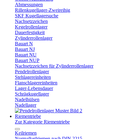
Abmessungen
Rillenkugellager-Zweireihig
SKF Kugellagersuche
Nachsetzzeichen
Kegelrollenlager
Dauerfestigkeit
Zylinderrollenlager
Bauart N
Bauart NJ
Bauart NU
Bauart NUP
Nachsetzzeichen für Zylinderrollenlager
Pendelrollenlager
Stehlagereinheiten
Flanschlagereinheiten
Lager-Lebensdauer
Schrägkugellager
Nadelhülsen
Nadellager
Riementriebe
Zur Kategorie Riementriebe
Keilriemen
Normalkeilriemen nach DIN 2215