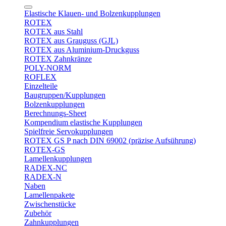
Elastische Klauen- und Bolzenkupplungen
ROTEX
ROTEX aus Stahl
ROTEX aus Grauguss (GJL)
ROTEX aus Aluminium-Druckguss
ROTEX Zahnkränze
POLY-NORM
ROFLEX
Einzelteile
Baugruppen/Kupplungen
Bolzenkupplungen
Berechnungs-Sheet
Kompendium elastische Kupplungen
Spielfreie Servokupplungen
ROTEX GS P nach DIN 69002 (präzise Aufsührung)
ROTEX-GS
Lamellenkupplungen
RADEX-NC
RADEX-N
Naben
Lamellenpakete
Zwischenstücke
Zubehör
Zahnkupplungen