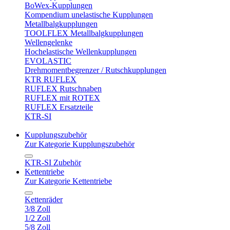
BoWex-Kupplungen
Kompendium unelastische Kupplungen
Metallbalgkupplungen
TOOLFLEX Metallbalgkupplungen
Wellengelenke
Hochelastische Wellenkupplungen
EVOLASTIC
Drehmomentbegrenzer / Rutschkupplungen
KTR RUFLEX
RUFLEX Rutschnaben
RUFLEX mit ROTEX
RUFLEX Ersatzteile
KTR-SI
Kupplungszubehör
Zur Kategorie Kupplungszubehör
KTR-SI Zubehör
Kettentriebe
Zur Kategorie Kettentriebe
Kettenräder
3/8 Zoll
1/2 Zoll
5/8 Zoll