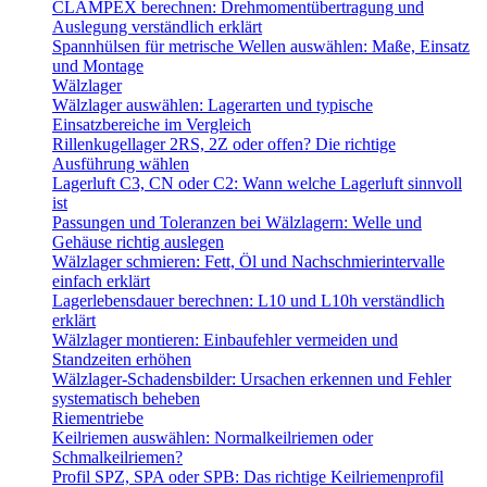
CLAMPEX berechnen: Drehmomentübertragung und
Auslegung verständlich erklärt
Spannhülsen für metrische Wellen auswählen: Maße, Einsatz
und Montage
Wälzlager
Wälzlager auswählen: Lagerarten und typische
Einsatzbereiche im Vergleich
Rillenkugellager 2RS, 2Z oder offen? Die richtige
Ausführung wählen
Lagerluft C3, CN oder C2: Wann welche Lagerluft sinnvoll
ist
Passungen und Toleranzen bei Wälzlagern: Welle und
Gehäuse richtig auslegen
Wälzlager schmieren: Fett, Öl und Nachschmierintervalle
einfach erklärt
Lagerlebensdauer berechnen: L10 und L10h verständlich
erklärt
Wälzlager montieren: Einbaufehler vermeiden und
Standzeiten erhöhen
Wälzlager-Schadensbilder: Ursachen erkennen und Fehler
systematisch beheben
Riementriebe
Keilriemen auswählen: Normalkeilriemen oder
Schmalkeilriemen?
Profil SPZ, SPA oder SPB: Das richtige Keilriemenprofil