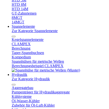
HTD 5M
HTD 8M
HTD 14M
GT-Zahnriemen
8MGT
14MGT
Spannelemente
Zur Kategorie Spannelemente
Kegelspannelemente
CLAMPEX
Berechnung
Taper-Spannbuchsen
Kompedium
Spannhülsen für metrische Wellen
Berechnungsbeispiel CLAMPEX
Hydraulik
Zur Kategorie Hydraulik
Aggregatebau
Pumpenträger für Hydraulikaggregate
Kühlsysteme
Öl-Wasser-Kühler
Zubehör für Öl-Luft-Kühler