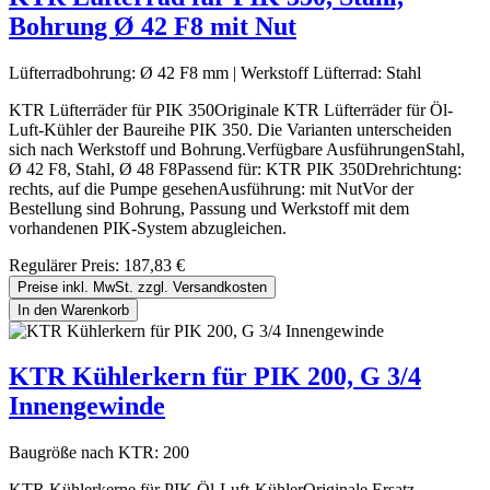
Bohrung Ø 42 F8 mit Nut
Lüfterradbohrung:
Ø 42 F8 mm
|
Werkstoff Lüfterrad:
Stahl
KTR Lüfterräder für PIK 350Originale KTR Lüfterräder für Öl-
Luft-Kühler der Baureihe PIK 350. Die Varianten unterscheiden
sich nach Werkstoff und Bohrung.Verfügbare AusführungenStahl,
Ø 42 F8, Stahl, Ø 48 F8Passend für: KTR PIK 350Drehrichtung:
rechts, auf die Pumpe gesehenAusführung: mit NutVor der
Bestellung sind Bohrung, Passung und Werkstoff mit dem
vorhandenen PIK-System abzugleichen.
Regulärer Preis:
187,83 €
Preise inkl. MwSt. zzgl. Versandkosten
In den Warenkorb
KTR Kühlerkern für PIK 200, G 3/4
Innengewinde
Baugröße nach KTR:
200
KTR Kühlerkerne für PIK Öl-Luft-KühlerOriginale Ersatz-