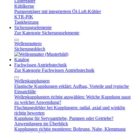
Lüfterräder
Kühlkerne
Pumpenträger mit integriertem Öl-Luft-Kühler
KTR-PIK
Tankheizung
Sicherungselemente
Zur Kategorie Sicherungselemente
Wellenmuttern
Sicherungsblech
Katalog
Fachwissen Antriebstechnik
Zur Kategorie Fachwissen Antriebstechnik
Wellenkupplungen
Elastische Kupplungen erklärt: Aufbau, Vorteile und typische
Einsatzfälle
Wellenkupplungen richtig auswählen: Welche Kupplung passt
zu welcher Anwendung?
Fluchtungsfehler bei Kupplungen: radial, axial und winklig
richtig bewerten
Kupplung für Servoantriebe, Pumpen oder Getriebe?
Anwendungen im Überblick
Kupplungen richtig montieren: Bohrung, Nabe, Klemmung