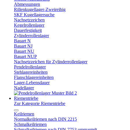
Abmessungen
Rillenkugellager-Zweireihig
SKF Kugellagersuche
Nachsetzzeichen
Kegelrollenlager
Dauerfestigkeit
Zylinderrollenlager
Bauart N
Bauart NJ
Bauart NU
Bauart NUP
Nachsetzzeichen für Zylinderrollenlager
Pendelrollenlager
Stehlagereinheiten
Flanschlagereinheiten
Lager-Lebensdauer
Nadellager
Riementriebe
Zur Kategorie Riementriebe
Keilriemen
Normalkeilriemen nach DIN 2215
Schmalkeilriemen
Schmalkeilriemen nach DIN 7753 ummantelt