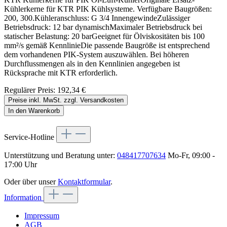
Kühlerkerne für KTR PIK Kühlsysteme. Verfügbare Baugrößen:
200, 300.Kühleranschluss: G 3/4 InnengewindeZulässiger
Betriebsdruck: 12 bar dynamischMaximaler Betriebsdruck bei
statischer Belastung: 20 barGeeignet für Ölviskositäten bis 100
mm²/s gemäß KennlinieDie passende Baugröße ist entsprechend
dem vorhandenen PIK-System auszuwählen. Bei höheren
Durchflussmengen als in den Kennlinien angegeben ist
Rücksprache mit KTR erforderlich.
Regulärer Preis:
192,34 €
Preise inkl. MwSt. zzgl. Versandkosten
In den Warenkorb
Service-Hotline
Unterstützung und Beratung unter:
048417707634
Mo-Fr, 09:00 -
17:00 Uhr
Oder über unser
Kontaktformular
.
Information
Impressum
AGB