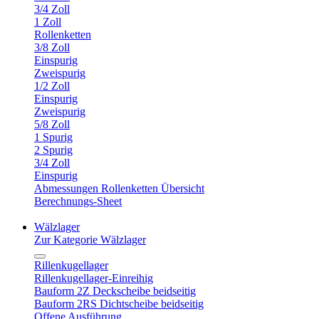
3/4 Zoll
1 Zoll
Rollenketten
3/8 Zoll
Einspurig
Zweispurig
1/2 Zoll
Einspurig
Zweispurig
5/8 Zoll
1 Spurig
2 Spurig
3/4 Zoll
Einspurig
Abmessungen Rollenketten Übersicht
Berechnungs-Sheet
Wälzlager
Zur Kategorie Wälzlager
Rillenkugellager
Rillenkugellager-Einreihig
Bauform 2Z Deckscheibe beidseitig
Bauform 2RS Dichtscheibe beidseitig
Offene Ausführung