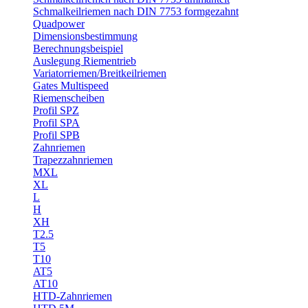
Schmalkeilriemen nach DIN 7753 formgezahnt
Quadpower
Dimensionsbestimmung
Berechnungsbeispiel
Auslegung Riementrieb
Variatorriemen/Breitkeilriemen
Gates Multispeed
Riemenscheiben
Profil SPZ
Profil SPA
Profil SPB
Zahnriemen
Trapezzahnriemen
MXL
XL
L
H
XH
T2.5
T5
T10
AT5
AT10
HTD-Zahnriemen