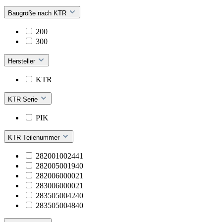
Baugröße nach KTR
200
300
Hersteller
KTR
KTR Serie
PIK
KTR Teilenummer
282001002441
282005001940
282006000021
283006000021
283505004240
283505004840