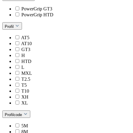
PowerGrip GT3
PowerGrip HTD
Profil
AT5
AT10
GT3
H
HTD
L
MXL
T2.5
T5
T10
XH
XL
Profilcode
5M
8M