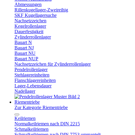
Abmessungen
Rillenkugellager-Zweireihig
SKF Kugellagersuche
Nachsetzzeichen
Kegelrollenlager
Dauerfestigkeit
Zylinderrollenlager
Bauart N
Bauart NJ
Bauart NU
Bauart NUP
Nachsetzzeichen für Zylinderrollenlager
Pendelrollenlager
Stehlagereinheiten
Flanschlagereinheiten
Lager-Lebensdauer
Nadellager
Riementriebe
Zur Kategorie Riementriebe
Keilriemen
Normalkeilriemen nach DIN 2215
Schmalkeilriemen
Schmalkeilriemen nach DIN 7753 ummantelt