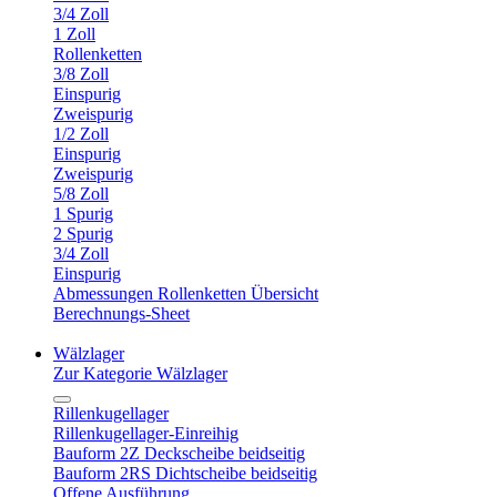
3/4 Zoll
1 Zoll
Rollenketten
3/8 Zoll
Einspurig
Zweispurig
1/2 Zoll
Einspurig
Zweispurig
5/8 Zoll
1 Spurig
2 Spurig
3/4 Zoll
Einspurig
Abmessungen Rollenketten Übersicht
Berechnungs-Sheet
Wälzlager
Zur Kategorie Wälzlager
Rillenkugellager
Rillenkugellager-Einreihig
Bauform 2Z Deckscheibe beidseitig
Bauform 2RS Dichtscheibe beidseitig
Offene Ausführung