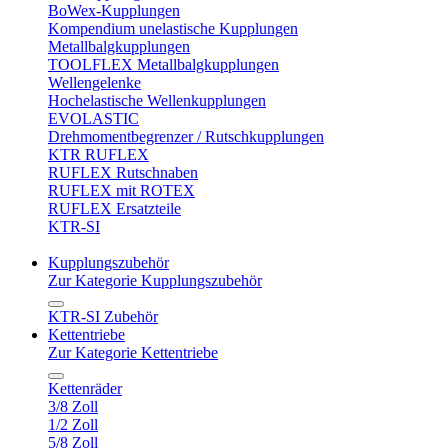
BoWex-Kupplungen
Kompendium unelastische Kupplungen
Metallbalgkupplungen
TOOLFLEX Metallbalgkupplungen
Wellengelenke
Hochelastische Wellenkupplungen
EVOLASTIC
Drehmomentbegrenzer / Rutschkupplungen
KTR RUFLEX
RUFLEX Rutschnaben
RUFLEX mit ROTEX
RUFLEX Ersatzteile
KTR-SI
Kupplungszubehör
Zur Kategorie Kupplungszubehör
KTR-SI Zubehör
Kettentriebe
Zur Kategorie Kettentriebe
Kettenräder
3/8 Zoll
1/2 Zoll
5/8 Zoll