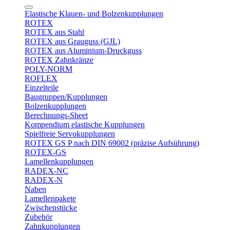
Elastische Klauen- und Bolzenkupplungen
ROTEX
ROTEX aus Stahl
ROTEX aus Grauguss (GJL)
ROTEX aus Aluminium-Druckguss
ROTEX Zahnkränze
POLY-NORM
ROFLEX
Einzelteile
Baugruppen/Kupplungen
Bolzenkupplungen
Berechnungs-Sheet
Kompendium elastische Kupplungen
Spielfreie Servokupplungen
ROTEX GS P nach DIN 69002 (präzise Aufsührung)
ROTEX-GS
Lamellenkupplungen
RADEX-NC
RADEX-N
Naben
Lamellenpakete
Zwischenstücke
Zubehör
Zahnkupplungen