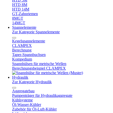
HTD 5M
HTD 8M
HTD 14M
GT-Zahnriemen
8MGT
14MGT
Spannelemente
Zur Kategorie Spannelemente
Kegelspannelemente
CLAMPEX
Berechnung
Taper-Spannbuchsen
Kompedium
Spannhülsen für metrische Wellen
Berechnungsbeispiel CLAMPEX
Hydraulik
Zur Kategorie Hydraulik
Aggregatebau
Pumpenträger für Hydraulikaggregate
Kühlsysteme
Öl-Wasser-Kühler
Zubehör für Öl-Luft-Kühler