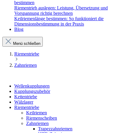
bestimmen
Riementrieb auslegen: Leistung, Übersetzung und
Vorspannung richtig berechnen
Keilriemenlänge bestimmen: So funktioniert die
Dimensionsbestimmung in der Praxis
Blog
Menü schließen
Riementriebe
Zahnriemen
Wellenkupplungen
Kupplungszubehör
Kettentriebe
Wälzlager
Riementriebe
Keilriemen
Riemenscheiben
Zahnriemen
Trapezzahnriemen