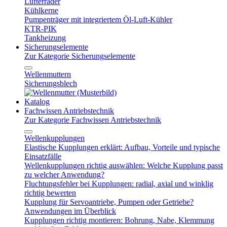
Lüfterräder
Kühlkerne
Pumpenträger mit integriertem Öl-Luft-Kühler
KTR-PIK
Tankheizung
Sicherungselemente
Zur Kategorie Sicherungselemente
Wellenmuttern
Sicherungsblech
Katalog
Fachwissen Antriebstechnik
Zur Kategorie Fachwissen Antriebstechnik
Wellenkupplungen
Elastische Kupplungen erklärt: Aufbau, Vorteile und typische
Einsatzfälle
Wellenkupplungen richtig auswählen: Welche Kupplung passt
zu welcher Anwendung?
Fluchtungsfehler bei Kupplungen: radial, axial und winklig
richtig bewerten
Kupplung für Servoantriebe, Pumpen oder Getriebe?
Anwendungen im Überblick
Kupplungen richtig montieren: Bohrung, Nabe, Klemmung