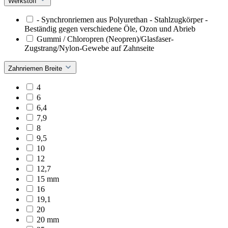
Werkstoff
- Synchronriemen aus Polyurethan - Stahlzugkörper -
Beständig gegen verschiedene Öle, Ozon und Abrieb
Gummi / Chloropren (Neopren)/Glasfaser-
Zugstrang/Nylon-Gewebe auf Zahnseite
Zahnriemen Breite
4
6
6,4
7,9
8
9,5
10
12
12,7
15 mm
16
19,1
20
20 mm