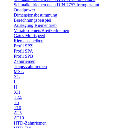
Schmalkeilriemen nach DIN 7753 formgezahnt
Quadpower
Dimensionsbestimmung
Berechnungsbeispiel
Auslegung Riementrieb
Variatorriemen/Breitkeilriemen
Gates Multispeed
Riemenscheiben
Profil SPZ
Profil SPA
Profil SPB
Zahnriemen
Trapezzahnriemen
MXL
XL
L
H
XH
T2.5
T5
T10
AT5
AT10
HTD-Zahnriemen