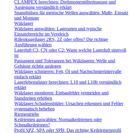
CLAMPEX berechnen: Drehmomentübertragung und
Auslegung verständlich erklärt
Spannhülsen für metrische Wellen auswählen: Maße, Einsatz
und Montage
Wälzlager
Wälzlager auswählen: Lagerarten und typische
Einsatzbereiche im Vergleich
Rillenkugellager 2RS, 2Z oder offen? Die richtige
Ausführung wählen
Lagerluft C3, CN oder C2: Wann welche Lagerluft sinnvoll
ist
Passungen und Toleranzen bei Wälzlagern: Welle und
Gehäuse richtig auslegen
Wälzlager schmieren: Fett, Öl und Nachschmierintervalle
einfach erklärt
Lagerlebensdauer berechnen: L10 und L10h verständlich
erklärt
Wälzlager montieren: Einbaufehler vermeiden und
Standzeiten erhöhen
Wälzlager-Schadensbilder: Ursachen erkennen und Fehler
systematisch beheben
Riementriebe
Keilriemen auswählen: Normalkeilriemen oder
Schmalkeilriemen?
Profil SPZ, SPA oder SPB: Das richtige Keilriemenprofil