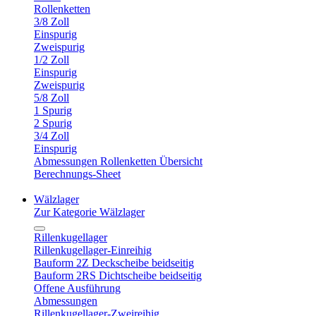
Rollenketten
3/8 Zoll
Einspurig
Zweispurig
1/2 Zoll
Einspurig
Zweispurig
5/8 Zoll
1 Spurig
2 Spurig
3/4 Zoll
Einspurig
Abmessungen Rollenketten Übersicht
Berechnungs-Sheet
Wälzlager
Zur Kategorie Wälzlager
Rillenkugellager
Rillenkugellager-Einreihig
Bauform 2Z Deckscheibe beidseitig
Bauform 2RS Dichtscheibe beidseitig
Offene Ausführung
Abmessungen
Rillenkugellager-Zweireihig