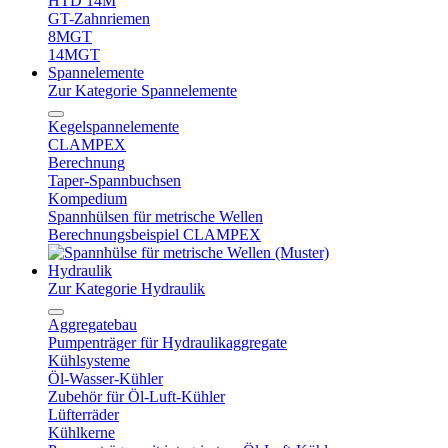
HTD 14M
GT-Zahnriemen
8MGT
14MGT
Spannelemente
Zur Kategorie Spannelemente
Kegelspannelemente
CLAMPEX
Berechnung
Taper-Spannbuchsen
Kompedium
Spannhülsen für metrische Wellen
Berechnungsbeispiel CLAMPEX
Hydraulik
Zur Kategorie Hydraulik
Aggregatebau
Pumpenträger für Hydraulikaggregate
Kühlsysteme
Öl-Wasser-Kühler
Zubehör für Öl-Luft-Kühler
Lüfterräder
Kühlkerne