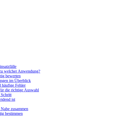
nsatzfälle
 zu welcher Anwendung?
htig bewerten
ngen im Überblick
 häufige Fehler
für die richtige Auswahl
Schritt
idend ist
nd Nabe zusammen
htig bestimmen