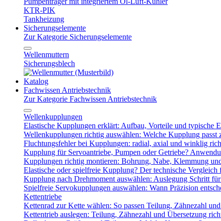
Pumpenträger mit integriertem Öl-Luft-Kühler
KTR-PIK
Tankheizung
Sicherungselemente
Zur Kategorie Sicherungselemente
Wellenmuttern
Sicherungsblech
Katalog
Fachwissen Antriebstechnik
Zur Kategorie Fachwissen Antriebstechnik
Wellenkupplungen
Elastische Kupplungen erklärt: Aufbau, Vorteile und typische Ei
Wellenkupplungen richtig auswählen: Welche Kupplung passt
Fluchtungsfehler bei Kupplungen: radial, axial und winklig ric
Kupplung für Servoantriebe, Pumpen oder Getriebe? Anwendu
Kupplungen richtig montieren: Bohrung, Nabe, Klemmung und
Elastische oder spielfreie Kupplung? Der technische Vergleich 
Kupplung nach Drehmoment auswählen: Auslegung Schritt für 
Spielfreie Servokupplungen auswählen: Wann Präzision entsche
Kettentriebe
Kettenrad zur Kette wählen: So passen Teilung, Zähnezahl u
Kettentrieb auslegen: Teilung, Zähnezahl und Übersetzung ric