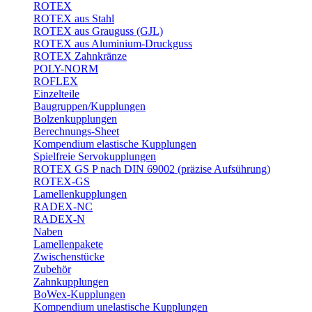
ROTEX
ROTEX aus Stahl
ROTEX aus Grauguss (GJL)
ROTEX aus Aluminium-Druckguss
ROTEX Zahnkränze
POLY-NORM
ROFLEX
Einzelteile
Baugruppen/Kupplungen
Bolzenkupplungen
Berechnungs-Sheet
Kompendium elastische Kupplungen
Spielfreie Servokupplungen
ROTEX GS P nach DIN 69002 (präzise Aufsührung)
ROTEX-GS
Lamellenkupplungen
RADEX-NC
RADEX-N
Naben
Lamellenpakete
Zwischenstücke
Zubehör
Zahnkupplungen
BoWex-Kupplungen
Kompendium unelastische Kupplungen