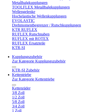
Metallbalgkupplungen
TOOLFLEX Metallbalgkupplungen
Wellengelenke
Hochelastische Wellenkupplungen
EVOLASTIC
Drehmomentbegrenzer / Rutschkupplungen
KTR RUFLEX
RUFLEX Rutschnaben
RUFLEX mit ROTEX
RUFLEX Ersatzteile
KTR-SI
Kupplungszubehör
Zur Kategorie Kupplungszubehör
KTR-SI Zubehör
Kettentriebe
Zur Kategorie Kettentriebe
Kettenräder
3/8 Zoll
1/2 Zoll
5/8 Zoll
3/4 Zoll
1 Zoll