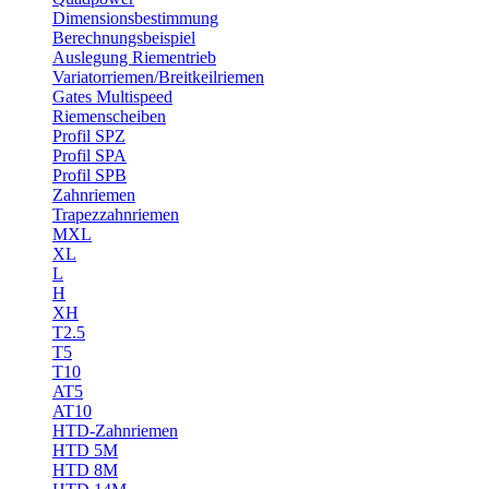
Dimensionsbestimmung
Berechnungsbeispiel
Auslegung Riementrieb
Variatorriemen/Breitkeilriemen
Gates Multispeed
Riemenscheiben
Profil SPZ
Profil SPA
Profil SPB
Zahnriemen
Trapezzahnriemen
MXL
XL
L
H
XH
T2.5
T5
T10
AT5
AT10
HTD-Zahnriemen
HTD 5M
HTD 8M