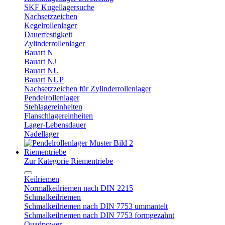
SKF Kugellagersuche
Nachsetzzeichen
Kegelrollenlager
Dauerfestigkeit
Zylinderrollenlager
Bauart N
Bauart NJ
Bauart NU
Bauart NUP
Nachsetzzeichen für Zylinderrollenlager
Pendelrollenlager
Stehlagereinheiten
Flanschlagereinheiten
Lager-Lebensdauer
Nadellager
Riementriebe
Zur Kategorie Riementriebe
Keilriemen
Normalkeilriemen nach DIN 2215
Schmalkeilriemen
Schmalkeilriemen nach DIN 7753 ummantelt
Schmalkeilriemen nach DIN 7753 formgezahnt
Quadpower