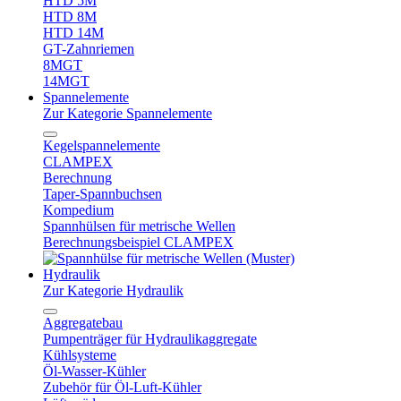
HTD 5M
HTD 8M
HTD 14M
GT-Zahnriemen
8MGT
14MGT
Spannelemente
Zur Kategorie Spannelemente
Kegelspannelemente
CLAMPEX
Berechnung
Taper-Spannbuchsen
Kompedium
Spannhülsen für metrische Wellen
Berechnungsbeispiel CLAMPEX
Hydraulik
Zur Kategorie Hydraulik
Aggregatebau
Pumpenträger für Hydraulikaggregate
Kühlsysteme
Öl-Wasser-Kühler
Zubehör für Öl-Luft-Kühler