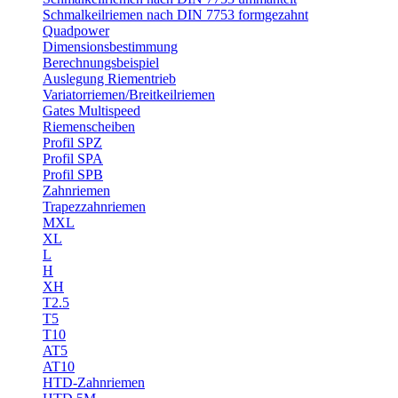
Schmalkeilriemen nach DIN 7753 formgezahnt
Quadpower
Dimensionsbestimmung
Berechnungsbeispiel
Auslegung Riementrieb
Variatorriemen/Breitkeilriemen
Gates Multispeed
Riemenscheiben
Profil SPZ
Profil SPA
Profil SPB
Zahnriemen
Trapezzahnriemen
MXL
XL
L
H
XH
T2.5
T5
T10
AT5
AT10
HTD-Zahnriemen