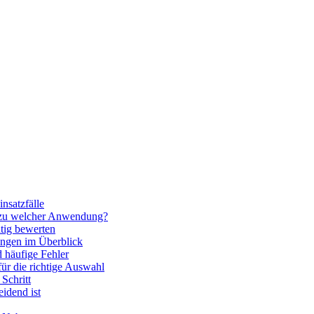
nsatzfälle
 zu welcher Anwendung?
htig bewerten
ngen im Überblick
 häufige Fehler
für die richtige Auswahl
Schritt
idend ist