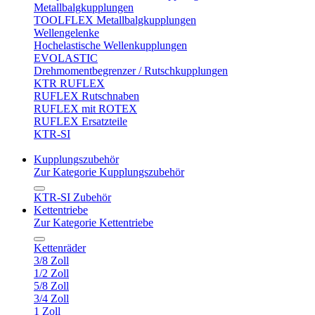
Metallbalgkupplungen
TOOLFLEX Metallbalgkupplungen
Wellengelenke
Hochelastische Wellenkupplungen
EVOLASTIC
Drehmomentbegrenzer / Rutschkupplungen
KTR RUFLEX
RUFLEX Rutschnaben
RUFLEX mit ROTEX
RUFLEX Ersatzteile
KTR-SI
Kupplungszubehör
Zur Kategorie Kupplungszubehör
KTR-SI Zubehör
Kettentriebe
Zur Kategorie Kettentriebe
Kettenräder
3/8 Zoll
1/2 Zoll
5/8 Zoll
3/4 Zoll
1 Zoll