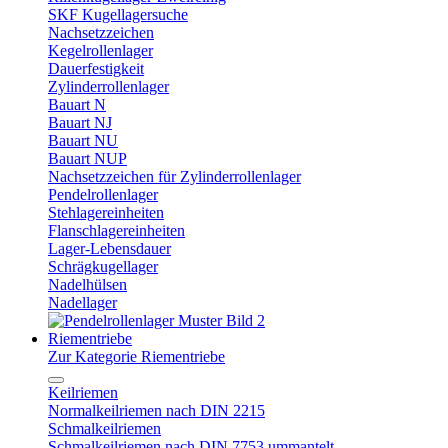
SKF Kugellagersuche
Nachsetzzeichen
Kegelrollenlager
Dauerfestigkeit
Zylinderrollenlager
Bauart N
Bauart NJ
Bauart NU
Bauart NUP
Nachsetzzeichen für Zylinderrollenlager
Pendelrollenlager
Stehlagereinheiten
Flanschlagereinheiten
Lager-Lebensdauer
Schrägkugellager
Nadelhülsen
Nadellager
Riementriebe
Zur Kategorie Riementriebe
Keilriemen
Normalkeilriemen nach DIN 2215
Schmalkeilriemen
Schmalkeilriemen nach DIN 7753 ummantelt