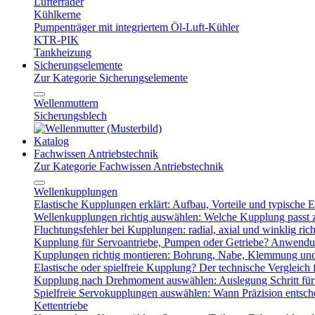
Lüfterräder
Kühlkerne
Pumpenträger mit integriertem Öl-Luft-Kühler
KTR-PIK
Tankheizung
Sicherungselemente
Zur Kategorie Sicherungselemente
Wellenmuttern
Sicherungsblech
Katalog
Fachwissen Antriebstechnik
Zur Kategorie Fachwissen Antriebstechnik
Wellenkupplungen
Elastische Kupplungen erklärt: Aufbau, Vorteile und typische Ei
Wellenkupplungen richtig auswählen: Welche Kupplung passt
Fluchtungsfehler bei Kupplungen: radial, axial und winklig ric
Kupplung für Servoantriebe, Pumpen oder Getriebe? Anwendu
Kupplungen richtig montieren: Bohrung, Nabe, Klemmung und
Elastische oder spielfreie Kupplung? Der technische Vergleich 
Kupplung nach Drehmoment auswählen: Auslegung Schritt für 
Spielfreie Servokupplungen auswählen: Wann Präzision entsche
Kettentriebe