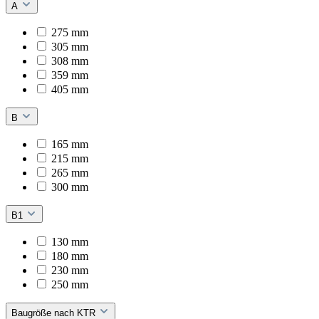
A
275 mm
305 mm
308 mm
359 mm
405 mm
B
165 mm
215 mm
265 mm
300 mm
B1
130 mm
180 mm
230 mm
250 mm
Baugröße nach KTR