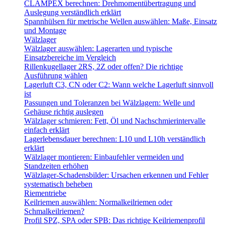
CLAMPEX berechnen: Drehmomentübertragung und
Auslegung verständlich erklärt
Spannhülsen für metrische Wellen auswählen: Maße, Einsatz
und Montage
Wälzlager
Wälzlager auswählen: Lagerarten und typische
Einsatzbereiche im Vergleich
Rillenkugellager 2RS, 2Z oder offen? Die richtige
Ausführung wählen
Lagerluft C3, CN oder C2: Wann welche Lagerluft sinnvoll
ist
Passungen und Toleranzen bei Wälzlagern: Welle und
Gehäuse richtig auslegen
Wälzlager schmieren: Fett, Öl und Nachschmierintervalle
einfach erklärt
Lagerlebensdauer berechnen: L10 und L10h verständlich
erklärt
Wälzlager montieren: Einbaufehler vermeiden und
Standzeiten erhöhen
Wälzlager-Schadensbilder: Ursachen erkennen und Fehler
systematisch beheben
Riementriebe
Keilriemen auswählen: Normalkeilriemen oder
Schmalkeilriemen?
Profil SPZ, SPA oder SPB: Das richtige Keilriemenprofil