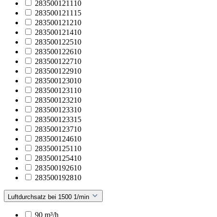
283500121110
283500121115
283500121210
283500121410
283500122510
283500122610
283500122710
283500122910
283500123010
283500123110
283500123210
283500123310
283500123315
283500123710
283500124610
283500125110
283500125410
283500192610
283500192810
Luftdurchsatz bei 1500 1/min
90 m³/h