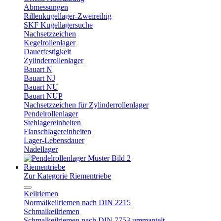
Abmessungen
Rillenkugellager-Zweireihig
SKF Kugellagersuche
Nachsetzzeichen
Kegelrollenlager
Dauerfestigkeit
Zylinderrollenlager
Bauart N
Bauart NJ
Bauart NU
Bauart NUP
Nachsetzzeichen für Zylinderrollenlager
Pendelrollenlager
Stehlagereinheiten
Flanschlagereinheiten
Lager-Lebensdauer
Nadellager
Riementriebe
Zur Kategorie Riementriebe
Keilriemen
Normalkeilriemen nach DIN 2215
Schmalkeilriemen
Schmalkeilriemen nach DIN 7753 ummantelt