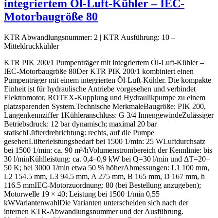
integriertem Öl-Luft-Kühler – IEC-
Motorbaugröße 80
KTR Abwandlungsnummer:
2
|
KTR Ausführung:
10 –
Mitteldruckkühler
KTR PIK 200/1 Pumpenträger mit integriertem Öl-Luft-Kühler –
IEC-Motorbaugröße 80Der KTR PIK 200/1 kombiniert einen
Pumpenträger mit einem integrierten Öl-Luft-Kühler. Die kompakte
Einheit ist für hydraulische Antriebe vorgesehen und verbindet
Elektromotor, ROTEX-Kupplung und Hydraulikpumpe zu einem
platzsparenden System.Technische MerkmaleBaugröße: PIK 200,
Längenkennziffer 1Kühleranschluss: G 3/4 InnengewindeZulässiger
Betriebsdruck: 12 bar dynamisch; maximal 20 bar
statischLüfterdrehrichtung: rechts, auf die Pumpe
gesehenLüfterleistungsbedarf bei 1500 1/min: 25 WLuftdurchsatz
bei 1500 1/min: ca. 90 m³/hVolumenstrombereich der Kennlinie: bis
30 l/minKühlleistung: ca. 0,4–0,9 kW bei Q=30 l/min und ΔT=20–
50 K; bei 3000 1/min etwa 50 % höherAbmessungen: L1 100 mm,
L2 154.5 mm, L3 94.5 mm, A 275 mm, B 165 mm, D 167 mm, h
116.5 mmIEC-Motorzuordnung: 80 (bei Bestellung anzugeben);
Motorwelle 19 × 40; Leistung bei 1500 1/min 0,55
kWVariantenwahlDie Varianten unterscheiden sich nach der
internen KTR-Abwandlungsnummer und der Ausführung.