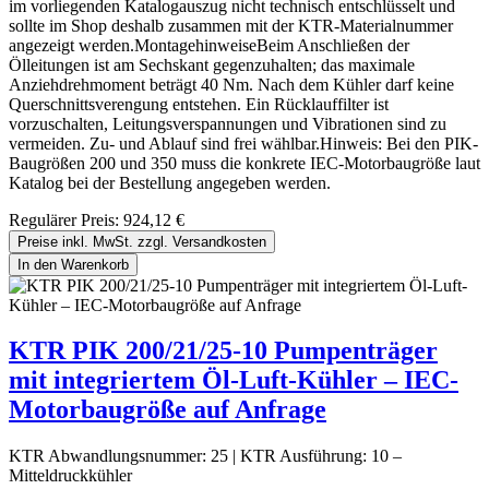
im vorliegenden Katalogauszug nicht technisch entschlüsselt und
sollte im Shop deshalb zusammen mit der KTR-Materialnummer
angezeigt werden.MontagehinweiseBeim Anschließen der
Ölleitungen ist am Sechskant gegenzuhalten; das maximale
Anziehdrehmoment beträgt 40 Nm. Nach dem Kühler darf keine
Querschnittsverengung entstehen. Ein Rücklauffilter ist
vorzuschalten, Leitungsverspannungen und Vibrationen sind zu
vermeiden. Zu- und Ablauf sind frei wählbar.Hinweis: Bei den PIK-
Baugrößen 200 und 350 muss die konkrete IEC-Motorbaugröße laut
Katalog bei der Bestellung angegeben werden.
Regulärer Preis:
924,12 €
Preise inkl. MwSt. zzgl. Versandkosten
In den Warenkorb
KTR PIK 200/21/25-10 Pumpenträger
mit integriertem Öl-Luft-Kühler – IEC-
Motorbaugröße auf Anfrage
KTR Abwandlungsnummer:
25
|
KTR Ausführung:
10 –
Mitteldruckkühler