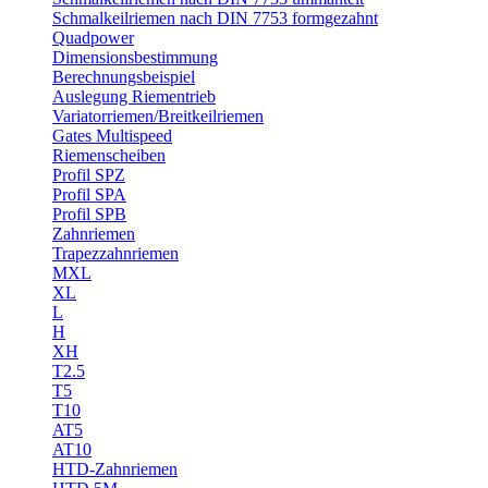
Schmalkeilriemen nach DIN 7753 formgezahnt
Quadpower
Dimensionsbestimmung
Berechnungsbeispiel
Auslegung Riementrieb
Variatorriemen/Breitkeilriemen
Gates Multispeed
Riemenscheiben
Profil SPZ
Profil SPA
Profil SPB
Zahnriemen
Trapezzahnriemen
MXL
XL
L
H
XH
T2.5
T5
T10
AT5
AT10
HTD-Zahnriemen