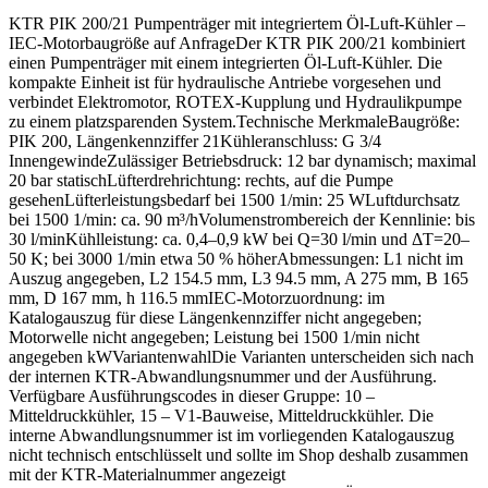
KTR PIK 200/21 Pumpenträger mit integriertem Öl-Luft-Kühler –
IEC-Motorbaugröße auf AnfrageDer KTR PIK 200/21 kombiniert
einen Pumpenträger mit einem integrierten Öl-Luft-Kühler. Die
kompakte Einheit ist für hydraulische Antriebe vorgesehen und
verbindet Elektromotor, ROTEX-Kupplung und Hydraulikpumpe
zu einem platzsparenden System.Technische MerkmaleBaugröße:
PIK 200, Längenkennziffer 21Kühleranschluss: G 3/4
InnengewindeZulässiger Betriebsdruck: 12 bar dynamisch; maximal
20 bar statischLüfterdrehrichtung: rechts, auf die Pumpe
gesehenLüfterleistungsbedarf bei 1500 1/min: 25 WLuftdurchsatz
bei 1500 1/min: ca. 90 m³/hVolumenstrombereich der Kennlinie: bis
30 l/minKühlleistung: ca. 0,4–0,9 kW bei Q=30 l/min und ΔT=20–
50 K; bei 3000 1/min etwa 50 % höherAbmessungen: L1 nicht im
Auszug angegeben, L2 154.5 mm, L3 94.5 mm, A 275 mm, B 165
mm, D 167 mm, h 116.5 mmIEC-Motorzuordnung: im
Katalogauszug für diese Längenkennziffer nicht angegeben;
Motorwelle nicht angegeben; Leistung bei 1500 1/min nicht
angegeben kWVariantenwahlDie Varianten unterscheiden sich nach
der internen KTR-Abwandlungsnummer und der Ausführung.
Verfügbare Ausführungscodes in dieser Gruppe: 10 –
Mitteldruckkühler, 15 – V1-Bauweise, Mitteldruckkühler. Die
interne Abwandlungsnummer ist im vorliegenden Katalogauszug
nicht technisch entschlüsselt und sollte im Shop deshalb zusammen
mit der KTR-Materialnummer angezeigt