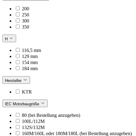
200
250
300
350
H
116,5 mm
129 mm
154 mm
184 mm
Hersteller
KTR
IEC Motorbaugröße
80 (bei Bestellung anzugeben)
100L/112M
132S/132M
160M/160L oder 180M/180L (bei Bestellung anzugeben)