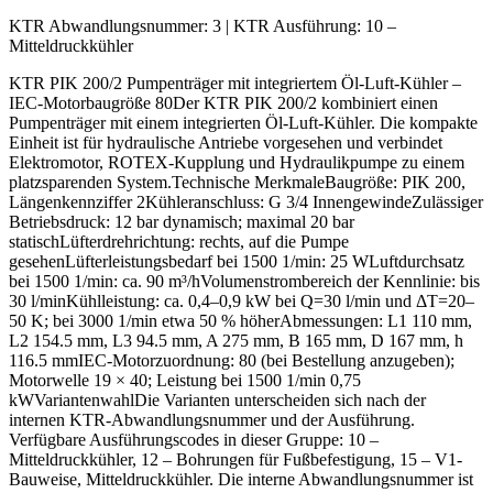
KTR Abwandlungsnummer:
3
|
KTR Ausführung:
10 –
Mitteldruckkühler
KTR PIK 200/2 Pumpenträger mit integriertem Öl-Luft-Kühler –
IEC-Motorbaugröße 80Der KTR PIK 200/2 kombiniert einen
Pumpenträger mit einem integrierten Öl-Luft-Kühler. Die kompakte
Einheit ist für hydraulische Antriebe vorgesehen und verbindet
Elektromotor, ROTEX-Kupplung und Hydraulikpumpe zu einem
platzsparenden System.Technische MerkmaleBaugröße: PIK 200,
Längenkennziffer 2Kühleranschluss: G 3/4 InnengewindeZulässiger
Betriebsdruck: 12 bar dynamisch; maximal 20 bar
statischLüfterdrehrichtung: rechts, auf die Pumpe
gesehenLüfterleistungsbedarf bei 1500 1/min: 25 WLuftdurchsatz
bei 1500 1/min: ca. 90 m³/hVolumenstrombereich der Kennlinie: bis
30 l/minKühlleistung: ca. 0,4–0,9 kW bei Q=30 l/min und ΔT=20–
50 K; bei 3000 1/min etwa 50 % höherAbmessungen: L1 110 mm,
L2 154.5 mm, L3 94.5 mm, A 275 mm, B 165 mm, D 167 mm, h
116.5 mmIEC-Motorzuordnung: 80 (bei Bestellung anzugeben);
Motorwelle 19 × 40; Leistung bei 1500 1/min 0,75
kWVariantenwahlDie Varianten unterscheiden sich nach der
internen KTR-Abwandlungsnummer und der Ausführung.
Verfügbare Ausführungscodes in dieser Gruppe: 10 –
Mitteldruckkühler, 12 – Bohrungen für Fußbefestigung, 15 – V1-
Bauweise, Mitteldruckkühler. Die interne Abwandlungsnummer ist