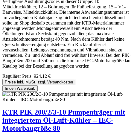
Verfügbare Ausführungscodes in dieser Gruppe: 10 –
Mitteldruckkühler, 12 – Bohrungen für Fußbefestigung, 15 – V1-
Bauweise, Mitteldruckkühler. Die interne Abwandlungsnummer ist
im vorliegenden Katalogauszug nicht technisch entschlüsselt und
sollte im Shop deshalb zusammen mit der KTR-Materialnummer
angezeigt werden.MontagehinweiseBeim Anschließen der
Ölleitungen ist am Sechskant gegenzuhalten; das maximale
Anziehdrehmoment beträgt 40 Nm. Nach dem Kühler darf keine
Querschnittsverengung entstehen. Ein Rücklauffilter ist
vorzuschalten, Leitungsverspannungen und Vibrationen sind zu
vermeiden. Zu- und Ablauf sind frei wählbar.Hinweis: Bei den PIK-
Baugrößen 200 und 350 muss die konkrete IEC-Motorbaugröße laut
Katalog bei der Bestellung angegeben werden.
Regulärer Preis:
924,12 €
Preise inkl. MwSt. zzgl. Versandkosten
In den Warenkorb
KTR PIK 200/2/3-10 Pumpenträger mit
integriertem Öl-Luft-Kühler – IEC-
Motorbaugröße 80