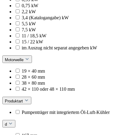
0,75 kW
2,2 kW
3,4 (Katalogangabe) kW
5,5 kW
7,5 kW
11 / 18,5 kW
15 / 22 kW
im Auszug nicht separat angegeben kW
Motorwelle
19 × 40 mm
28 × 60 mm
38 × 80 mm
42 × 110 oder 48 × 110 mm
Produktart
Pumpenträger mit integriertem Öl-Luft-Kühler
d