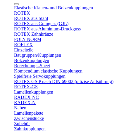
Elastische Klauen- und Bolzenkupplungen
ROTEX
ROTEX aus Stahl
ROTEX aus Grauguss (GJL)
ROTEX aus Aluminium-Druckguss
ROTEX Zahnkränze
POLY-NORM
ROFLEX
Einzelteile
Baugruppen/Kupplungen
Bolzenkupplungen
Berechnungs-Sheet
Kompendium elastische Kupplungen
Spielfreie Servokupplungen
ROTEX GS P nach DIN 69002 (präzise Aufsührung)
ROTEX-GS
Lamellenkupplungen
RADEX-NC
RADEX-N
Naben
Lamellenpakete
Zwischenstücke
Zubehör
Zahnkupplungen