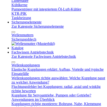
Lüfterräder
Kühlkerne
Pumpenträger mit integriertem Öl-Luft-Kühler
KTR-PIK
Tankheizung
Sicherungselemente
Zur Kategorie Sicherungselemente
Wellenmuttern
Sicherungsblech
Katalog
Fachwissen Antriebstechnik
Zur Kategorie Fachwissen Antriebstechnik
Wellenkupplungen
Elastische Kupplungen erklärt: Aufbau, Vorteile und typische
Einsatzfälle
Wellenkupplungen richtig auswählen: Welche Kupplung passt
zu welcher Anwendung?
Fluchtungsfehler bei Kupplungen: radial, axial und winklig
richtig bewerten
Kupplung für Servoantriebe, Pumpen oder Getriebe?
Anwendungen im Überblick
Kupplungen richtig montieren: Bohrung, Nabe, Klemmung