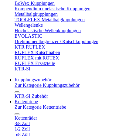
BoWex-Kupplungen
Kompendium unelastische Kupplungen
Metallbalgkupplungen
TOOLFLEX Metallbalgkupplungen
Wellengelenke
Hochelastische Wellenkupplungen
EVOLASTIC
Drehmomentbegrenzer / Rutschkupplungen
KTR RUFLEX
RUFLEX Rutschnaben
RUFLEX mit ROTEX
RUFLEX Ersatzteile
KTR-SI
Kupplungszubehör
Zur Kategorie Kupplungszubehör
KTR-SI Zubehör
Kettentriebe
Zur Kategorie Kettentriebe
Kettenräder
3/8 Zoll
1/2 Zoll
5/8 Zoll