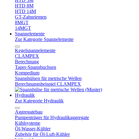
HTD 5M
HTD 8M
HTD 14M
GT-Zahnriemen
8MGT
14MGT
Spannelemente
Zur Kategorie Spannelemente
Kegelspannelemente
CLAMPEX
Berechnung
Taper-Spannbuchsen
Kompedium
Spannhülsen für metrische Wellen
Berechnungsbeispiel CLAMPEX
Hydraulik
Zur Kategorie Hydraulik
Aggregatebau
Pumpenträger für Hydraulikaggregate
Kühlsysteme
Öl-Wasser-Kühler
Zubehör für Öl-Luft-Kühler