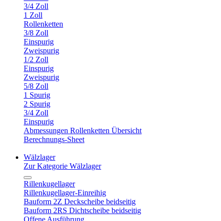
3/4 Zoll
1 Zoll
Rollenketten
3/8 Zoll
Einspurig
Zweispurig
1/2 Zoll
Einspurig
Zweispurig
5/8 Zoll
1 Spurig
2 Spurig
3/4 Zoll
Einspurig
Abmessungen Rollenketten Übersicht
Berechnungs-Sheet
Wälzlager
Zur Kategorie Wälzlager
Rillenkugellager
Rillenkugellager-Einreihig
Bauform 2Z Deckscheibe beidseitig
Bauform 2RS Dichtscheibe beidseitig
Offene Ausführung