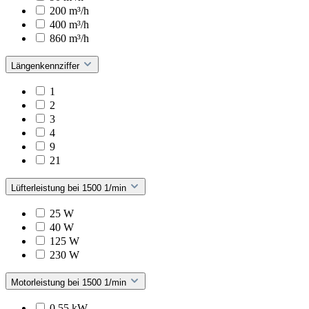
200 m³/h
400 m³/h
860 m³/h
Längenkennziffer
1
2
3
4
9
21
Lüfterleistung bei 1500 1/min
25 W
40 W
125 W
230 W
Motorleistung bei 1500 1/min
0,55 kW