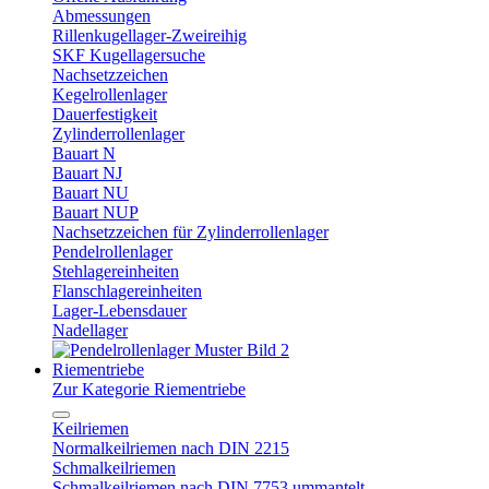
Abmessungen
Rillenkugellager-Zweireihig
SKF Kugellagersuche
Nachsetzzeichen
Kegelrollenlager
Dauerfestigkeit
Zylinderrollenlager
Bauart N
Bauart NJ
Bauart NU
Bauart NUP
Nachsetzzeichen für Zylinderrollenlager
Pendelrollenlager
Stehlagereinheiten
Flanschlagereinheiten
Lager-Lebensdauer
Nadellager
Riementriebe
Zur Kategorie Riementriebe
Keilriemen
Normalkeilriemen nach DIN 2215
Schmalkeilriemen
Schmalkeilriemen nach DIN 7753 ummantelt