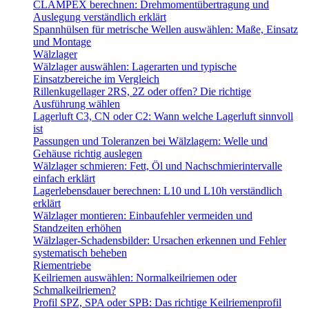
CLAMPEX berechnen: Drehmomentübertragung und
Auslegung verständlich erklärt
Spannhülsen für metrische Wellen auswählen: Maße, Einsatz
und Montage
Wälzlager
Wälzlager auswählen: Lagerarten und typische
Einsatzbereiche im Vergleich
Rillenkugellager 2RS, 2Z oder offen? Die richtige
Ausführung wählen
Lagerluft C3, CN oder C2: Wann welche Lagerluft sinnvoll
ist
Passungen und Toleranzen bei Wälzlagern: Welle und
Gehäuse richtig auslegen
Wälzlager schmieren: Fett, Öl und Nachschmierintervalle
einfach erklärt
Lagerlebensdauer berechnen: L10 und L10h verständlich
erklärt
Wälzlager montieren: Einbaufehler vermeiden und
Standzeiten erhöhen
Wälzlager-Schadensbilder: Ursachen erkennen und Fehler
systematisch beheben
Riementriebe
Keilriemen auswählen: Normalkeilriemen oder
Schmalkeilriemen?
Profil SPZ, SPA oder SPB: Das richtige Keilriemenprofil