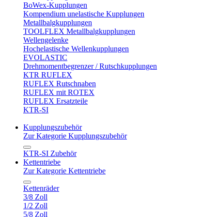
BoWex-Kupplungen
Kompendium unelastische Kupplungen
Metallbalgkupplungen
TOOLFLEX Metallbalgkupplungen
Wellengelenke
Hochelastische Wellenkupplungen
EVOLASTIC
Drehmomentbegrenzer / Rutschkupplungen
KTR RUFLEX
RUFLEX Rutschnaben
RUFLEX mit ROTEX
RUFLEX Ersatzteile
KTR-SI
Kupplungszubehör
Zur Kategorie Kupplungszubehör
KTR-SI Zubehör
Kettentriebe
Zur Kategorie Kettentriebe
Kettenräder
3/8 Zoll
1/2 Zoll
5/8 Zoll