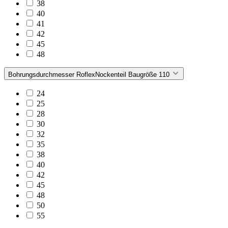
38
40
41
42
45
48
Bohrungsdurchmesser RoflexNockenteil Baugröße 110
24
25
28
30
32
35
38
40
42
45
48
50
55