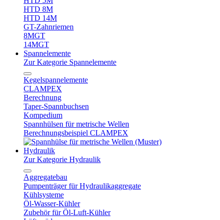
HTD 5M
HTD 8M
HTD 14M
GT-Zahnriemen
8MGT
14MGT
Spannelemente
Zur Kategorie Spannelemente
Kegelspannelemente
CLAMPEX
Berechnung
Taper-Spannbuchsen
Kompedium
Spannhülsen für metrische Wellen
Berechnungsbeispiel CLAMPEX
Hydraulik
Zur Kategorie Hydraulik
Aggregatebau
Pumpenträger für Hydraulikaggregate
Kühlsysteme
Öl-Wasser-Kühler
Zubehör für Öl-Luft-Kühler