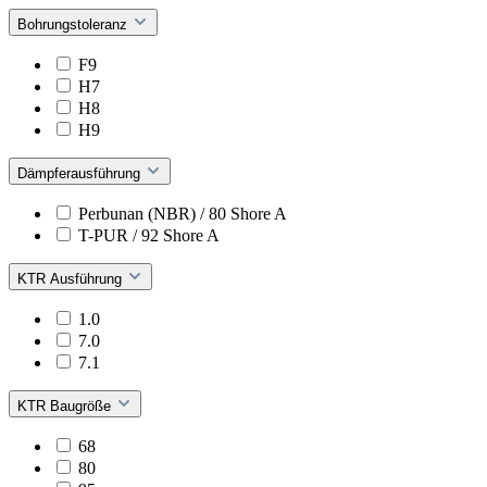
Bohrungstoleranz
F9
H7
H8
H9
Dämpferausführung
Perbunan (NBR) / 80 Shore A
T-PUR / 92 Shore A
KTR Ausführung
1.0
7.0
7.1
KTR Baugröße
68
80