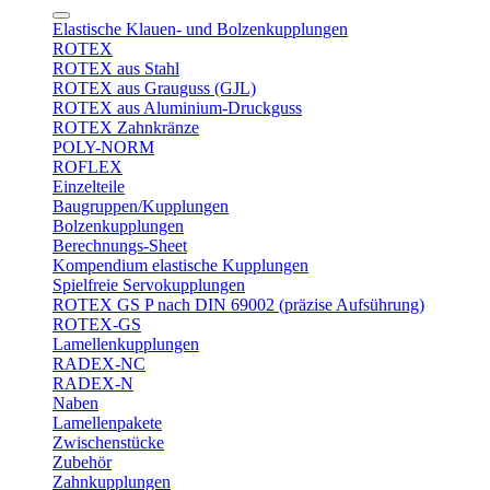
Elastische Klauen- und Bolzenkupplungen
ROTEX
ROTEX aus Stahl
ROTEX aus Grauguss (GJL)
ROTEX aus Aluminium-Druckguss
ROTEX Zahnkränze
POLY-NORM
ROFLEX
Einzelteile
Baugruppen/Kupplungen
Bolzenkupplungen
Berechnungs-Sheet
Kompendium elastische Kupplungen
Spielfreie Servokupplungen
ROTEX GS P nach DIN 69002 (präzise Aufsührung)
ROTEX-GS
Lamellenkupplungen
RADEX-NC
RADEX-N
Naben
Lamellenpakete
Zwischenstücke
Zubehör
Zahnkupplungen