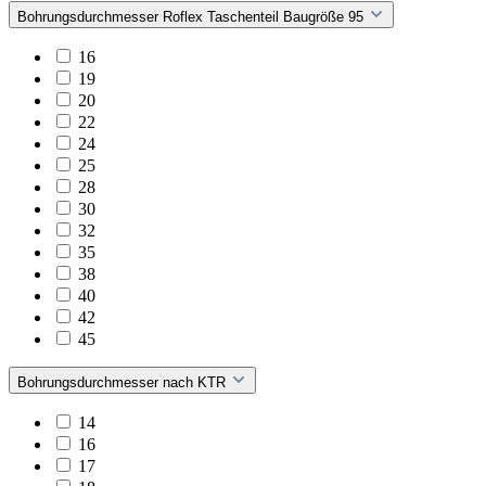
Bohrungsdurchmesser Roflex Taschenteil Baugröße 95
16
19
20
22
24
25
28
30
32
35
38
40
42
45
Bohrungsdurchmesser nach KTR
14
16
17