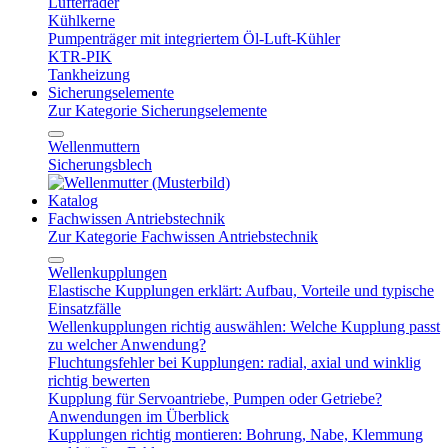
Lüfterräder
Kühlkerne
Pumpenträger mit integriertem Öl-Luft-Kühler
KTR-PIK
Tankheizung
Sicherungselemente
Zur Kategorie Sicherungselemente
Wellenmuttern
Sicherungsblech
Katalog
Fachwissen Antriebstechnik
Zur Kategorie Fachwissen Antriebstechnik
Wellenkupplungen
Elastische Kupplungen erklärt: Aufbau, Vorteile und typische
Einsatzfälle
Wellenkupplungen richtig auswählen: Welche Kupplung passt
zu welcher Anwendung?
Fluchtungsfehler bei Kupplungen: radial, axial und winklig
richtig bewerten
Kupplung für Servoantriebe, Pumpen oder Getriebe?
Anwendungen im Überblick
Kupplungen richtig montieren: Bohrung, Nabe, Klemmung