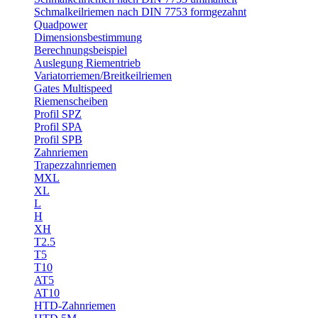
Schmalkeilriemen nach DIN 7753 formgezahnt
Quadpower
Dimensionsbestimmung
Berechnungsbeispiel
Auslegung Riementrieb
Variatorriemen/Breitkeilriemen
Gates Multispeed
Riemenscheiben
Profil SPZ
Profil SPA
Profil SPB
Zahnriemen
Trapezzahnriemen
MXL
XL
L
H
XH
T2.5
T5
T10
AT5
AT10
HTD-Zahnriemen