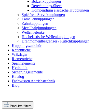
Bolzenkupplungen
Berechnungs-Sheet
Kompendium elastische Kupplungen
Spielfreie Servokupplungen
Lamellenkupplungen
Zahnkupplungen
Metallbalgkupplungen
Wellengelenke
Hochelastische Wellenkupplungen
Drehmomentbegrenzer / Rutschkupplungen
Kupplungszubehör
Kettentriebe
Wälzlager
Riementriebe
Spannelemente
Hydraulik
Sicherungselemente
Katalog
Fachwissen Antriebstechnik
Blog
Produkte filtern