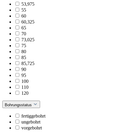
53,975
55
60
60,325
65
70
73,025
75
80
85
85,725
90
95
100
110
120
Bohrungsstatus
fertiggebohrt
ungebohrt
vorgebohrt