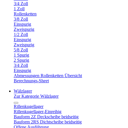
3/4 Zoll
1 Zoll
Rollenketten
3/8 Zoll
Einspurig
Zweispurig
1/2 Zoll
Einspurig
Zweispurig
5/8 Zoll
1 Spurig
2 Spurig
3/4 Zoll
Einspurig
Abmessungen Rollenketten Übersicht
Berechnungs-Sheet
Wälzlager
Zur Kategorie Wälzlager
Rillenkugellager
Rillenkugellager-Einreihig
Bauform 2Z Deckscheibe beidseitig
Bauform 2RS Dichtscheibe beidseitig
Offene Ausführung