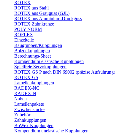
ROTEX
ROTEX aus Stahl
ROTEX aus Grauguss (GJL)
ROTEX aus Aluminium-Druckguss
ROTEX Zahnkränze
POLY-NORM
ROFLEX
Einzelteile
Baugruppen/Kupplungen
Bolzenkupplungen
Berechnungs-Sheet
Kompendium elastische Kupplungen
Spielfreie Servokupplungen
ROTEX GS P nach DIN 69002 (präzise Aufsührung)
ROTEX-GS
Lamellenkupplungen
RADEX-NC
RADEX-N
Naben
Lamellenpakete
Zwischenstücke
Zubehör
Zahnkupplungen
BoWex-Kupplungen
Kompendium unelastische Kupplungen