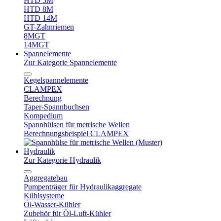
HTD 5M
HTD 8M
HTD 14M
GT-Zahnriemen
8MGT
14MGT
Spannelemente
Zur Kategorie Spannelemente
Kegelspannelemente
CLAMPEX
Berechnung
Taper-Spannbuchsen
Kompedium
Spannhülsen für metrische Wellen
Berechnungsbeispiel CLAMPEX
Hydraulik
Zur Kategorie Hydraulik
Aggregatebau
Pumpenträger für Hydraulikaggregate
Kühlsysteme
Öl-Wasser-Kühler
Zubehör für Öl-Luft-Kühler