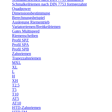
Schmalkeilriemen nach DIN 7753 formgezahnt
Quadpower
Dimensionsbestimmung
Berechnungsbeispiel
Auslegung Riementrieb
Variatorriemen/Breitkeilriemen
Gates Multispeed
Riemenscheiben
Profil SPZ
Profil SPA
Profil SPB
Zahnriemen
Trapezzahnriemen
MXL
XL
L
H
XH
T2.5
T5
T10
AT5
AT10
HTD-Zahnriemen