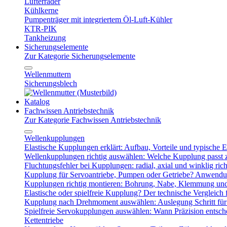
Lüfterräder
Kühlkerne
Pumpenträger mit integriertem Öl-Luft-Kühler
KTR-PIK
Tankheizung
Sicherungselemente
Zur Kategorie Sicherungselemente
Wellenmuttern
Sicherungsblech
Katalog
Fachwissen Antriebstechnik
Zur Kategorie Fachwissen Antriebstechnik
Wellenkupplungen
Elastische Kupplungen erklärt: Aufbau, Vorteile und typische Ei
Wellenkupplungen richtig auswählen: Welche Kupplung passt
Fluchtungsfehler bei Kupplungen: radial, axial und winklig ric
Kupplung für Servoantriebe, Pumpen oder Getriebe? Anwendu
Kupplungen richtig montieren: Bohrung, Nabe, Klemmung und
Elastische oder spielfreie Kupplung? Der technische Vergleich 
Kupplung nach Drehmoment auswählen: Auslegung Schritt für 
Spielfreie Servokupplungen auswählen: Wann Präzision entsche
Kettentriebe