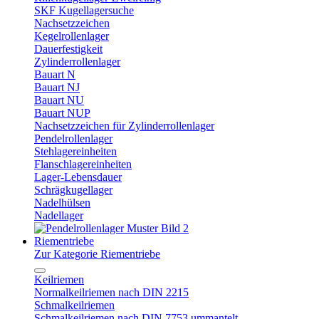
SKF Kugellagersuche
Nachsetzzeichen
Kegelrollenlager
Dauerfestigkeit
Zylinderrollenlager
Bauart N
Bauart NJ
Bauart NU
Bauart NUP
Nachsetzzeichen für Zylinderrollenlager
Pendelrollenlager
Stehlagereinheiten
Flanschlagereinheiten
Lager-Lebensdauer
Schrägkugellager
Nadelhülsen
Nadellager
Riementriebe
Zur Kategorie Riementriebe
Keilriemen
Normalkeilriemen nach DIN 2215
Schmalkeilriemen
Schmalkeilriemen nach DIN 7753 ummantelt