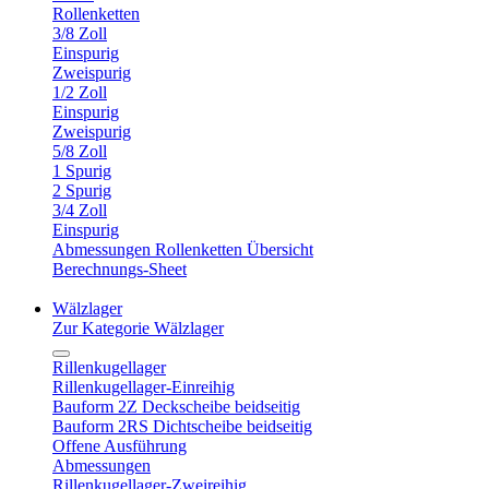
Rollenketten
3/8 Zoll
Einspurig
Zweispurig
1/2 Zoll
Einspurig
Zweispurig
5/8 Zoll
1 Spurig
2 Spurig
3/4 Zoll
Einspurig
Abmessungen Rollenketten Übersicht
Berechnungs-Sheet
Wälzlager
Zur Kategorie Wälzlager
Rillenkugellager
Rillenkugellager-Einreihig
Bauform 2Z Deckscheibe beidseitig
Bauform 2RS Dichtscheibe beidseitig
Offene Ausführung
Abmessungen
Rillenkugellager-Zweireihig