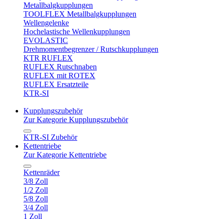
Metallbalgkupplungen
TOOLFLEX Metallbalgkupplungen
Wellengelenke
Hochelastische Wellenkupplungen
EVOLASTIC
Drehmomentbegrenzer / Rutschkupplungen
KTR RUFLEX
RUFLEX Rutschnaben
RUFLEX mit ROTEX
RUFLEX Ersatzteile
KTR-SI
Kupplungszubehör
Zur Kategorie Kupplungszubehör
KTR-SI Zubehör
Kettentriebe
Zur Kategorie Kettentriebe
Kettenräder
3/8 Zoll
1/2 Zoll
5/8 Zoll
3/4 Zoll
1 Zoll