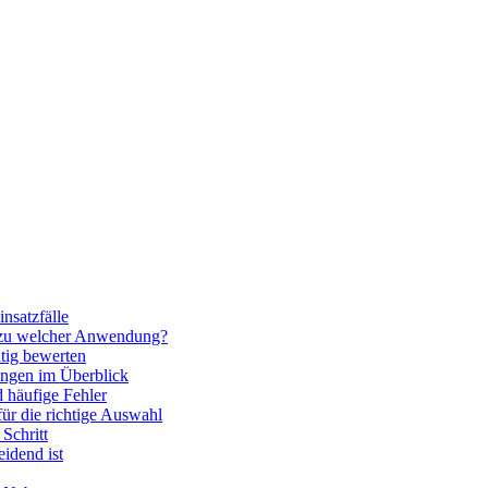
nsatzfälle
 zu welcher Anwendung?
htig bewerten
ngen im Überblick
 häufige Fehler
für die richtige Auswahl
Schritt
idend ist