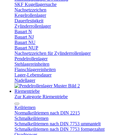
SKF Kugellagersuche
Nachsetzzeichen
Kegelrollenlager
Dauerfestigkeit
Zylinderrollenlager
Bauart N
Bauart NJ
Bauart NU
Bauart NUP
Nachsetzzeichen für Zylinderrollenlager
Pendelrollenlager
Stehlagereinheiten
Flanschlagereinheiten
Lager-Lebensdauer
Nadellager
Riementriebe
Zur Kategorie Riementriebe
Keilriemen
Normalkeilriemen nach DIN 2215
Schmalkeilriemen
Schmalkeilriemen nach DIN 7753 ummantelt
Schmalkeilriemen nach DIN 7753 formgezahnt
Quadpower