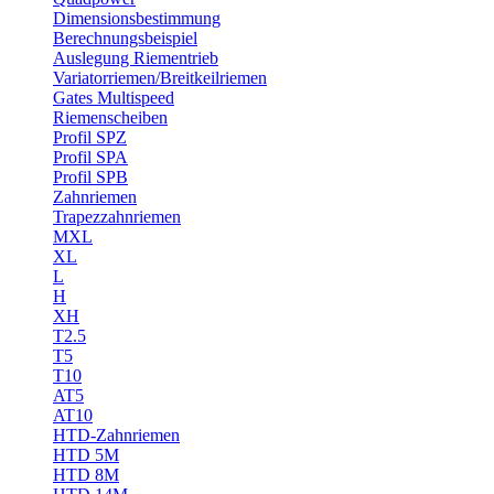
Dimensionsbestimmung
Berechnungsbeispiel
Auslegung Riementrieb
Variatorriemen/Breitkeilriemen
Gates Multispeed
Riemenscheiben
Profil SPZ
Profil SPA
Profil SPB
Zahnriemen
Trapezzahnriemen
MXL
XL
L
H
XH
T2.5
T5
T10
AT5
AT10
HTD-Zahnriemen
HTD 5M
HTD 8M