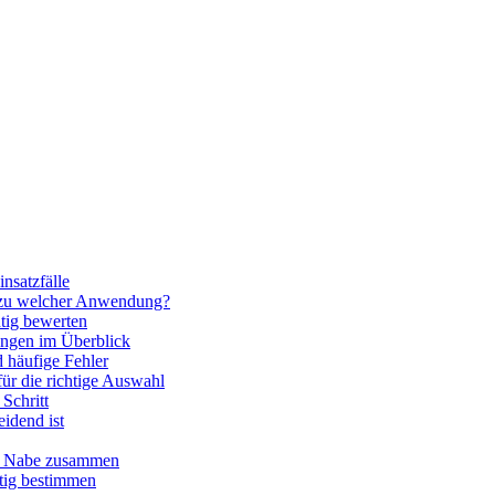
nsatzfälle
 zu welcher Anwendung?
htig bewerten
ngen im Überblick
 häufige Fehler
für die richtige Auswahl
Schritt
idend ist
nd Nabe zusammen
htig bestimmen