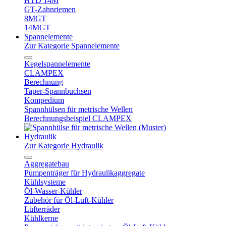
HTD 14M
GT-Zahnriemen
8MGT
14MGT
Spannelemente
Zur Kategorie Spannelemente
Kegelspannelemente
CLAMPEX
Berechnung
Taper-Spannbuchsen
Kompedium
Spannhülsen für metrische Wellen
Berechnungsbeispiel CLAMPEX
Hydraulik
Zur Kategorie Hydraulik
Aggregatebau
Pumpenträger für Hydraulikaggregate
Kühlsysteme
Öl-Wasser-Kühler
Zubehör für Öl-Luft-Kühler
Lüfterräder
Kühlkerne