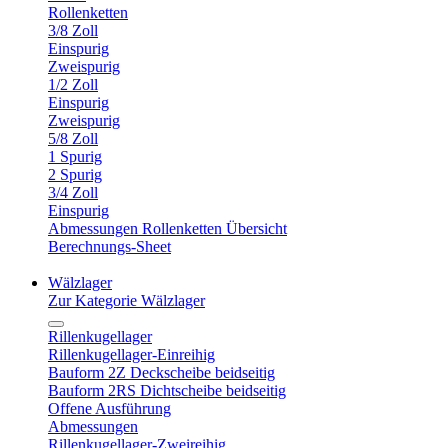
Rollenketten
3/8 Zoll
Einspurig
Zweispurig
1/2 Zoll
Einspurig
Zweispurig
5/8 Zoll
1 Spurig
2 Spurig
3/4 Zoll
Einspurig
Abmessungen Rollenketten Übersicht
Berechnungs-Sheet
Wälzlager
Zur Kategorie Wälzlager
Rillenkugellager
Rillenkugellager-Einreihig
Bauform 2Z Deckscheibe beidseitig
Bauform 2RS Dichtscheibe beidseitig
Offene Ausführung
Abmessungen
Rillenkugellager-Zweireihig