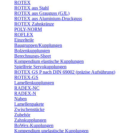
ROTEX
ROTEX aus Stahl
ROTEX aus Grauguss (GJL)
ROTEX aus Aluminium-Druckguss
ROTEX Zahnkränze
POLY-NORM
ROFLEX
Einzelteile
Baugruppen/Kupplungen
Bolzenkupplungen
Berechnungs-Sheet
Kompendium elastische Kupplungen
Spielfreie Servokupplungen
ROTEX GS P nach DIN 69002 (präzise Aufsührung)
ROTEX-GS
Lamellenkupplungen
RADEX-NC
RADEX-N
Naben
Lamellenpakete
Zwischenstücke
Zubehör
Zahnkupplungen
BoWex-Kupplungen
Kompendium unelastische Kupplungen