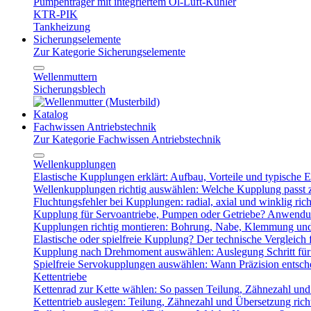
Pumpenträger mit integriertem Öl-Luft-Kühler
KTR-PIK
Tankheizung
Sicherungselemente
Zur Kategorie Sicherungselemente
Wellenmuttern
Sicherungsblech
Katalog
Fachwissen Antriebstechnik
Zur Kategorie Fachwissen Antriebstechnik
Wellenkupplungen
Elastische Kupplungen erklärt: Aufbau, Vorteile und typische Ei
Wellenkupplungen richtig auswählen: Welche Kupplung passt
Fluchtungsfehler bei Kupplungen: radial, axial und winklig ric
Kupplung für Servoantriebe, Pumpen oder Getriebe? Anwendu
Kupplungen richtig montieren: Bohrung, Nabe, Klemmung und
Elastische oder spielfreie Kupplung? Der technische Vergleich 
Kupplung nach Drehmoment auswählen: Auslegung Schritt für 
Spielfreie Servokupplungen auswählen: Wann Präzision entsche
Kettentriebe
Kettenrad zur Kette wählen: So passen Teilung, Zähnezahl u
Kettentrieb auslegen: Teilung, Zähnezahl und Übersetzung ric