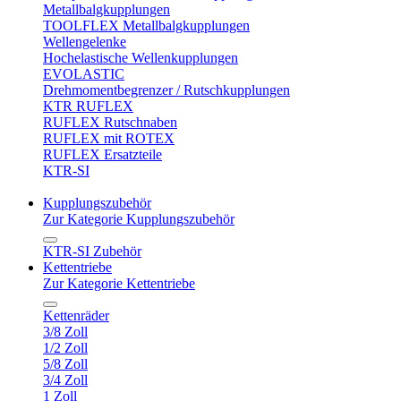
Metallbalgkupplungen
TOOLFLEX Metallbalgkupplungen
Wellengelenke
Hochelastische Wellenkupplungen
EVOLASTIC
Drehmomentbegrenzer / Rutschkupplungen
KTR RUFLEX
RUFLEX Rutschnaben
RUFLEX mit ROTEX
RUFLEX Ersatzteile
KTR-SI
Kupplungszubehör
Zur Kategorie Kupplungszubehör
KTR-SI Zubehör
Kettentriebe
Zur Kategorie Kettentriebe
Kettenräder
3/8 Zoll
1/2 Zoll
5/8 Zoll
3/4 Zoll
1 Zoll