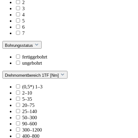
2
3
4
5
6
7
Bohrungsstatus
fertiggebohrt
ungebohrt
Drehmomentbereich 1TF [Nm]
(0,5*) 1–3
2–10
5–35
20–75
25–140
50–300
90–600
300–1200
400–800