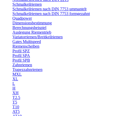
Schmalkeilriemen
Schmalkeilriemen nach DIN 7753 ummantelt
Schmalkeilriemen nach DIN 7753 formgezahnt
Quadpower
Dimensionsbestimmung
Berechnungsbeispiel
Auslegung Riementrieb
Variatorriemen/Breitkeilriemen
Gates Multispeed
Riemenscheiben
Profil SPZ
Profil SPA
Profil SPB
Zahnriemen
Trapezzahnriemen
MXL
XL
L
H
XH
T2.5
T5
T10
AT5