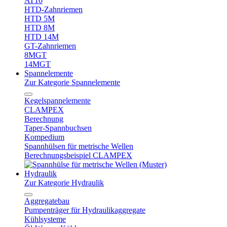
AT10
HTD-Zahnriemen
HTD 5M
HTD 8M
HTD 14M
GT-Zahnriemen
8MGT
14MGT
Spannelemente
Zur Kategorie Spannelemente
Kegelspannelemente
CLAMPEX
Berechnung
Taper-Spannbuchsen
Kompedium
Spannhülsen für metrische Wellen
Berechnungsbeispiel CLAMPEX
Hydraulik
Zur Kategorie Hydraulik
Aggregatebau
Pumpenträger für Hydraulikaggregate
Kühlsysteme