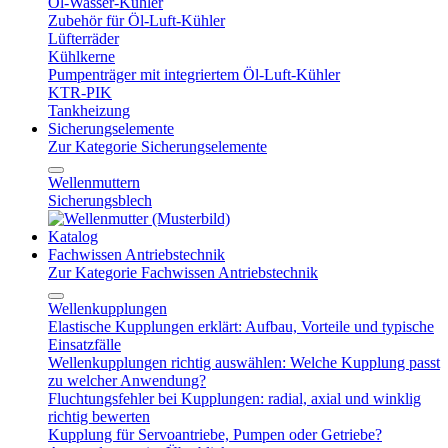
Öl-Wasser-Kühler
Zubehör für Öl-Luft-Kühler
Lüfterräder
Kühlkerne
Pumpenträger mit integriertem Öl-Luft-Kühler
KTR-PIK
Tankheizung
Sicherungselemente
Zur Kategorie Sicherungselemente
Wellenmuttern
Sicherungsblech
Katalog
Fachwissen Antriebstechnik
Zur Kategorie Fachwissen Antriebstechnik
Wellenkupplungen
Elastische Kupplungen erklärt: Aufbau, Vorteile und typische
Einsatzfälle
Wellenkupplungen richtig auswählen: Welche Kupplung passt
zu welcher Anwendung?
Fluchtungsfehler bei Kupplungen: radial, axial und winklig
richtig bewerten
Kupplung für Servoantriebe, Pumpen oder Getriebe?