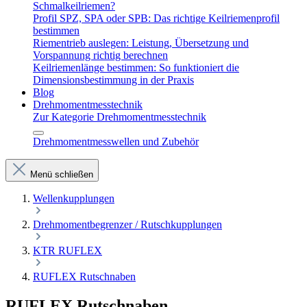
Schmalkeilriemen?
Profil SPZ, SPA oder SPB: Das richtige Keilriemenprofil
bestimmen
Riementrieb auslegen: Leistung, Übersetzung und
Vorspannung richtig berechnen
Keilriemenlänge bestimmen: So funktioniert die
Dimensionsbestimmung in der Praxis
Blog
Drehmomentmesstechnik
Zur Kategorie Drehmomentmesstechnik
Drehmomentmesswellen und Zubehör
Menü schließen
Wellenkupplungen
Drehmomentbegrenzer / Rutschkupplungen
KTR RUFLEX
RUFLEX Rutschnaben
RUFLEX Rutschnaben