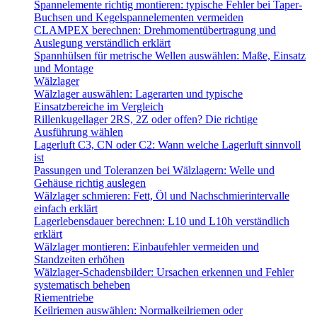
Spannelemente richtig montieren: typische Fehler bei Taper-
Buchsen und Kegelspannelementen vermeiden
CLAMPEX berechnen: Drehmomentübertragung und
Auslegung verständlich erklärt
Spannhülsen für metrische Wellen auswählen: Maße, Einsatz
und Montage
Wälzlager
Wälzlager auswählen: Lagerarten und typische
Einsatzbereiche im Vergleich
Rillenkugellager 2RS, 2Z oder offen? Die richtige
Ausführung wählen
Lagerluft C3, CN oder C2: Wann welche Lagerluft sinnvoll
ist
Passungen und Toleranzen bei Wälzlagern: Welle und
Gehäuse richtig auslegen
Wälzlager schmieren: Fett, Öl und Nachschmierintervalle
einfach erklärt
Lagerlebensdauer berechnen: L10 und L10h verständlich
erklärt
Wälzlager montieren: Einbaufehler vermeiden und
Standzeiten erhöhen
Wälzlager-Schadensbilder: Ursachen erkennen und Fehler
systematisch beheben
Riementriebe
Keilriemen auswählen: Normalkeilriemen oder