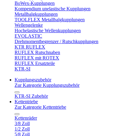
BoWex-Kupplungen
Kompendium unelastische Kupplungen
Metallbalgkupplungen
TOOLFLEX Metallbalgkupplungen
Wellengelenke
Hochelastische Wellenkupplungen
EVOLASTIC
Drehmomentbegrenzer / Rutschkupplungen
KTR RUFLEX
RUFLEX Rutschnaben
RUFLEX mit ROTEX
RUFLEX Ersatzteile
KTR-SI
Kupplungszubehör
Zur Kategorie Kupplungszubehör
KTR-SI Zubehör
Kettentriebe
Zur Kategorie Kettentriebe
Kettenräder
3/8 Zoll
1/2 Zoll
5/8 Zoll