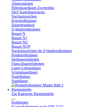
Abmessungen
Rillenkugellager-Zweireihig
SKF Kugellagersuche
Nachsetzzeichen
Kegelrollenlager
Dauerfestigkeit
Zylinderrollenlager
Bauart N
Bauart NJ
Bauart NU
Bauart NUP
Nachsetzzeichen für Zylinderrollenlager
Pendelrollenlager
Stehlagereinheiten
Flanschlagereinheiten
Lager-Lebensdauer
Schrägkugellager
Nadelhülsen
Nadellager
Riementriebe
Zur Kategorie Riementriebe
Keilriemen
Normalkeilriemen nach DIN 2215