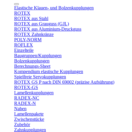
Elastische Klauen- und Bolzenkupplungen
ROTEX
ROTEX aus Stahl
ROTEX aus Grauguss (GJL)
ROTEX aus Aluminium-Druckguss
ROTEX Zahnkränze
POLY-NORM
ROFLEX
Einzelteile
Baugruppen/Kupplungen
Bolzenkupplungen
Berechnungs-Sheet
Kompendium elastische Kupplungen
Spielfreie Servokupplungen
ROTEX GS P nach DIN 69002 (präzise Aufsührung)
ROTEX-GS
Lamellenkupplungen
RADEX-NC
RADEX-N
Naben
Lamellenpakete
Zwischenstücke
Zubehör
Zahnkupplungen