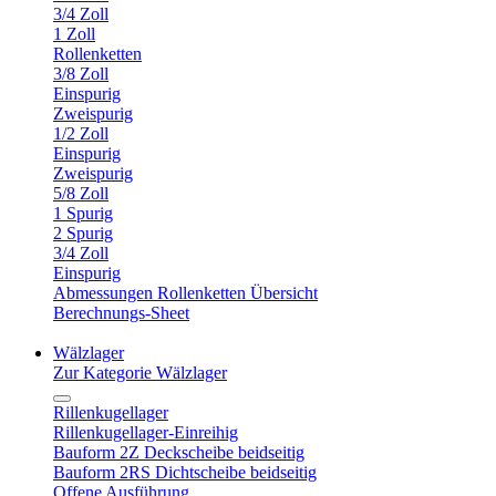
3/4 Zoll
1 Zoll
Rollenketten
3/8 Zoll
Einspurig
Zweispurig
1/2 Zoll
Einspurig
Zweispurig
5/8 Zoll
1 Spurig
2 Spurig
3/4 Zoll
Einspurig
Abmessungen Rollenketten Übersicht
Berechnungs-Sheet
Wälzlager
Zur Kategorie Wälzlager
Rillenkugellager
Rillenkugellager-Einreihig
Bauform 2Z Deckscheibe beidseitig
Bauform 2RS Dichtscheibe beidseitig
Offene Ausführung