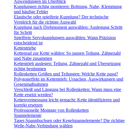
Anwendungen im Überblick
Kupplungen richtig montieren: Bohrung, Nabe, Klemmung
und häufige Fehler
Elastische oder spielfreie Kupplung? Der technische
Vergleich für die richtige Auswahl
Kupplung nach Drehmoment auswählen: Auslegung Schritt
für Schritt
Spielfreie Servokupplungen auswählen: Wann Präzision
entscheidend ist
Kettentriebe
Kettenrad zur Kette wählen: So passen Teilung, Zähnezahl
und Nabe zusammen
Kettentrieb auslegen: Teilung, Zähnezahl und Übersetzung
richtig bestimmen
Rollenketten Größen und Teilungen: Welche Kette passt?
Polygoneffekt im Kettentrieb: Ursachen, Auswirkungen und
Gegenmaßnahmen
Verschleiß und Längung bei Rollenketten: Wann muss eine
Kette ersetzt werden?
Kettenvermessung leicht gemacht: Kette identifizieren und
korrekt ersetzen
Professionelle Montage von Rollenketten
Spannelemente
Taper-Spannbuchsen oder Kegelspannelemente? Die richtige
Welle-Nabe-Verbindung wählen