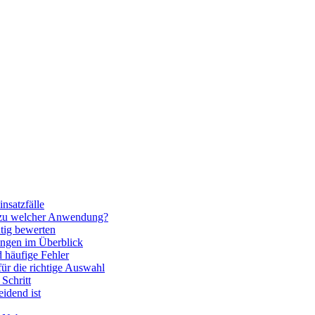
nsatzfälle
 zu welcher Anwendung?
htig bewerten
ngen im Überblick
 häufige Fehler
für die richtige Auswahl
Schritt
idend ist