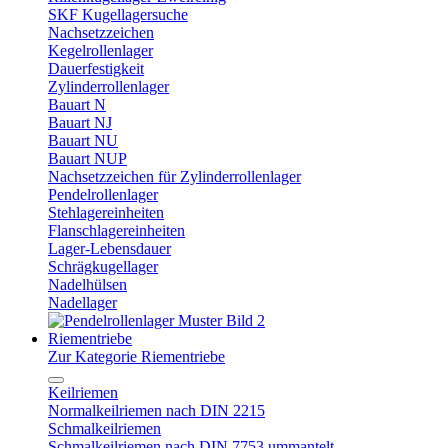
SKF Kugellagersuche
Nachsetzzeichen
Kegelrollenlager
Dauerfestigkeit
Zylinderrollenlager
Bauart N
Bauart NJ
Bauart NU
Bauart NUP
Nachsetzzeichen für Zylinderrollenlager
Pendelrollenlager
Stehlagereinheiten
Flanschlagereinheiten
Lager-Lebensdauer
Schrägkugellager
Nadelhülsen
Nadellager
Riementriebe
Zur Kategorie Riementriebe
Keilriemen
Normalkeilriemen nach DIN 2215
Schmalkeilriemen
Schmalkeilriemen nach DIN 7753 ummantelt