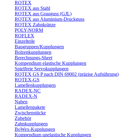
ROTEX
ROTEX aus Stahl
ROTEX aus Grauguss (GJL)
ROTEX aus Aluminium-Druckguss
ROTEX Zahnkränze
POLY-NORM
ROFLEX
Einzelteile
Baugruppen/Kupplungen
Bolzenkupplungen
Berechnungs-Sheet
Kompendium elastische Kupplungen
Spielfreie Servokupplungen
ROTEX GS P nach DIN 69002 (präzise Aufsührung)
ROTEX-GS
Lamellenkupplungen
RADEX-NC
RADEX-N
Naben
Lamellenpakete
Zwischenstücke
Zubehör
Zahnkupplungen
BoWex-Kupplungen
Kompendium unelastische Kupplungen