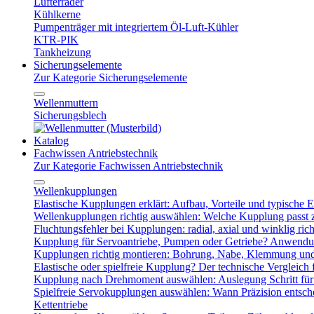
Lüfterräder
Kühlkerne
Pumpenträger mit integriertem Öl-Luft-Kühler
KTR-PIK
Tankheizung
Sicherungselemente
Zur Kategorie Sicherungselemente
Wellenmuttern
Sicherungsblech
Katalog
Fachwissen Antriebstechnik
Zur Kategorie Fachwissen Antriebstechnik
Wellenkupplungen
Elastische Kupplungen erklärt: Aufbau, Vorteile und typische Ei
Wellenkupplungen richtig auswählen: Welche Kupplung passt
Fluchtungsfehler bei Kupplungen: radial, axial und winklig ric
Kupplung für Servoantriebe, Pumpen oder Getriebe? Anwendu
Kupplungen richtig montieren: Bohrung, Nabe, Klemmung und
Elastische oder spielfreie Kupplung? Der technische Vergleich 
Kupplung nach Drehmoment auswählen: Auslegung Schritt für 
Spielfreie Servokupplungen auswählen: Wann Präzision entsche
Kettentriebe