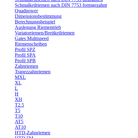
Schmalkeilriemen nach DIN 7753 formgezahnt
Quadpower
Dimensionsbestimmung
Berechnungsbeispiel
Auslegung Riementrieb
Variatorriemen/Breitkeilriemen
Gates Multispeed
Riemenscheiben
Profil SPZ
Profil SPA
Profil SPB
Zahnriemen
Trapezzahnriemen
MXL
XL
L
H
XH
T2.5
T5
T10
AT5
AT10
HTD-Zahnriemen