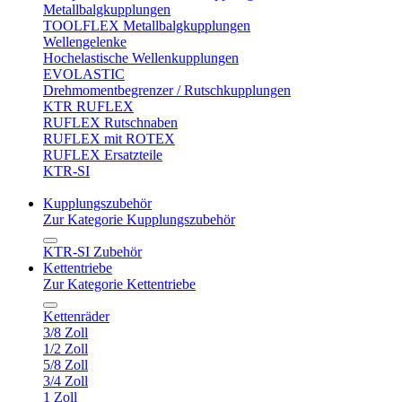
Metallbalgkupplungen
TOOLFLEX Metallbalgkupplungen
Wellengelenke
Hochelastische Wellenkupplungen
EVOLASTIC
Drehmomentbegrenzer / Rutschkupplungen
KTR RUFLEX
RUFLEX Rutschnaben
RUFLEX mit ROTEX
RUFLEX Ersatzteile
KTR-SI
Kupplungszubehör
Zur Kategorie Kupplungszubehör
KTR-SI Zubehör
Kettentriebe
Zur Kategorie Kettentriebe
Kettenräder
3/8 Zoll
1/2 Zoll
5/8 Zoll
3/4 Zoll
1 Zoll