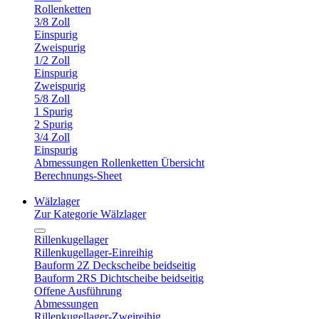
Rollenketten
3/8 Zoll
Einspurig
Zweispurig
1/2 Zoll
Einspurig
Zweispurig
5/8 Zoll
1 Spurig
2 Spurig
3/4 Zoll
Einspurig
Abmessungen Rollenketten Übersicht
Berechnungs-Sheet
Wälzlager
Zur Kategorie Wälzlager
Rillenkugellager
Rillenkugellager-Einreihig
Bauform 2Z Deckscheibe beidseitig
Bauform 2RS Dichtscheibe beidseitig
Offene Ausführung
Abmessungen
Rillenkugellager-Zweireihig