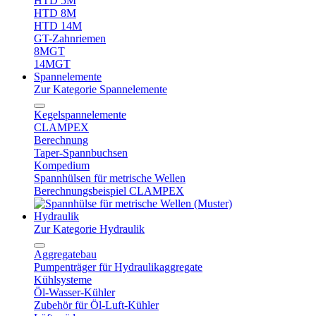
HTD 5M
HTD 8M
HTD 14M
GT-Zahnriemen
8MGT
14MGT
Spannelemente
Zur Kategorie Spannelemente
Kegelspannelemente
CLAMPEX
Berechnung
Taper-Spannbuchsen
Kompedium
Spannhülsen für metrische Wellen
Berechnungsbeispiel CLAMPEX
Hydraulik
Zur Kategorie Hydraulik
Aggregatebau
Pumpenträger für Hydraulikaggregate
Kühlsysteme
Öl-Wasser-Kühler
Zubehör für Öl-Luft-Kühler