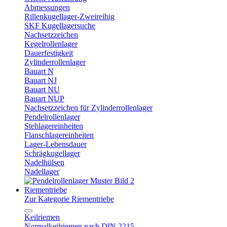
Abmessungen
Rillenkugellager-Zweireihig
SKF Kugellagersuche
Nachsetzzeichen
Kegelrollenlager
Dauerfestigkeit
Zylinderrollenlager
Bauart N
Bauart NJ
Bauart NU
Bauart NUP
Nachsetzzeichen für Zylinderrollenlager
Pendelrollenlager
Stehlagereinheiten
Flanschlagereinheiten
Lager-Lebensdauer
Schrägkugellager
Nadelhülsen
Nadellager
Riementriebe
Zur Kategorie Riementriebe
Keilriemen
Normalkeilriemen nach DIN 2215