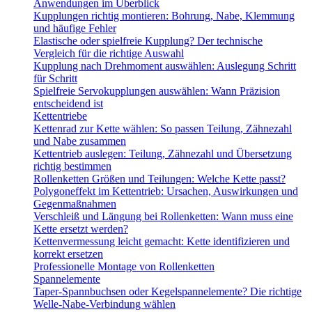
Anwendungen im Überblick
Kupplungen richtig montieren: Bohrung, Nabe, Klemmung
und häufige Fehler
Elastische oder spielfreie Kupplung? Der technische
Vergleich für die richtige Auswahl
Kupplung nach Drehmoment auswählen: Auslegung Schritt
für Schritt
Spielfreie Servokupplungen auswählen: Wann Präzision
entscheidend ist
Kettentriebe
Kettenrad zur Kette wählen: So passen Teilung, Zähnezahl
und Nabe zusammen
Kettentrieb auslegen: Teilung, Zähnezahl und Übersetzung
richtig bestimmen
Rollenketten Größen und Teilungen: Welche Kette passt?
Polygoneffekt im Kettentrieb: Ursachen, Auswirkungen und
Gegenmaßnahmen
Verschleiß und Längung bei Rollenketten: Wann muss eine
Kette ersetzt werden?
Kettenvermessung leicht gemacht: Kette identifizieren und
korrekt ersetzen
Professionelle Montage von Rollenketten
Spannelemente
Taper-Spannbuchsen oder Kegelspannelemente? Die richtige
Welle-Nabe-Verbindung wählen