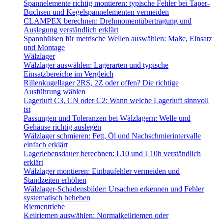
Spannelemente richtig montieren: typische Fehler bei Taper-
Buchsen und Kegelspannelementen vermeiden
CLAMPEX berechnen: Drehmomentübertragung und
Auslegung verständlich erklärt
Spannhülsen für metrische Wellen auswählen: Maße, Einsatz
und Montage
Wälzlager
Wälzlager auswählen: Lagerarten und typische
Einsatzbereiche im Vergleich
Rillenkugellager 2RS, 2Z oder offen? Die richtige
Ausführung wählen
Lagerluft C3, CN oder C2: Wann welche Lagerluft sinnvoll
ist
Passungen und Toleranzen bei Wälzlagern: Welle und
Gehäuse richtig auslegen
Wälzlager schmieren: Fett, Öl und Nachschmierintervalle
einfach erklärt
Lagerlebensdauer berechnen: L10 und L10h verständlich
erklärt
Wälzlager montieren: Einbaufehler vermeiden und
Standzeiten erhöhen
Wälzlager-Schadensbilder: Ursachen erkennen und Fehler
systematisch beheben
Riementriebe
Keilriemen auswählen: Normalkeilriemen oder