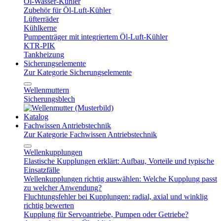
Öl-Wasser-Kühler
Zubehör für Öl-Luft-Kühler
Lüfterräder
Kühlkerne
Pumpenträger mit integriertem Öl-Luft-Kühler
KTR-PIK
Tankheizung
Sicherungselemente
Zur Kategorie Sicherungselemente
Wellenmuttern
Sicherungsblech
Katalog
Fachwissen Antriebstechnik
Zur Kategorie Fachwissen Antriebstechnik
Wellenkupplungen
Elastische Kupplungen erklärt: Aufbau, Vorteile und typische
Einsatzfälle
Wellenkupplungen richtig auswählen: Welche Kupplung passt
zu welcher Anwendung?
Fluchtungsfehler bei Kupplungen: radial, axial und winklig
richtig bewerten
Kupplung für Servoantriebe, Pumpen oder Getriebe?