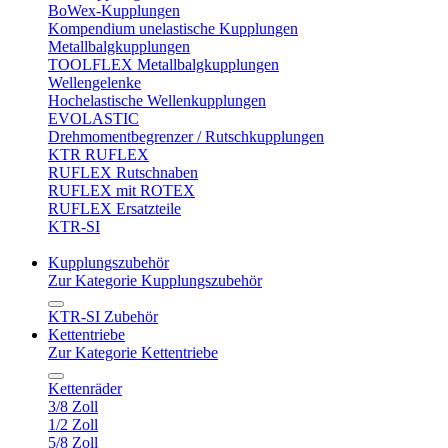
BoWex-Kupplungen
Kompendium unelastische Kupplungen
Metallbalgkupplungen
TOOLFLEX Metallbalgkupplungen
Wellengelenke
Hochelastische Wellenkupplungen
EVOLASTIC
Drehmomentbegrenzer / Rutschkupplungen
KTR RUFLEX
RUFLEX Rutschnaben
RUFLEX mit ROTEX
RUFLEX Ersatzteile
KTR-SI
Kupplungszubehör
Zur Kategorie Kupplungszubehör
KTR-SI Zubehör
Kettentriebe
Zur Kategorie Kettentriebe
Kettenräder
3/8 Zoll
1/2 Zoll
5/8 Zoll