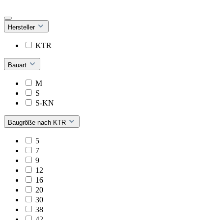
Hersteller
KTR
Bauart
M
S
S-KN
Baugröße nach KTR
5
7
9
12
16
20
30
38
42