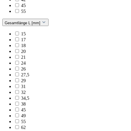
45
55
Gesamtlänge L [mm]
15
17
18
20
21
24
26
27,5
29
31
32
34,5
38
45
49
55
62