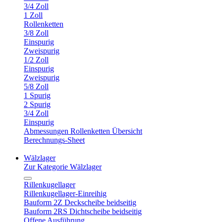
3/4 Zoll
1 Zoll
Rollenketten
3/8 Zoll
Einspurig
Zweispurig
1/2 Zoll
Einspurig
Zweispurig
5/8 Zoll
1 Spurig
2 Spurig
3/4 Zoll
Einspurig
Abmessungen Rollenketten Übersicht
Berechnungs-Sheet
Wälzlager
Zur Kategorie Wälzlager
Rillenkugellager
Rillenkugellager-Einreihig
Bauform 2Z Deckscheibe beidseitig
Bauform 2RS Dichtscheibe beidseitig
Offene Ausführung