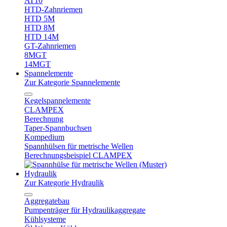
AT10
HTD-Zahnriemen
HTD 5M
HTD 8M
HTD 14M
GT-Zahnriemen
8MGT
14MGT
Spannelemente
Zur Kategorie Spannelemente
Kegelspannelemente
CLAMPEX
Berechnung
Taper-Spannbuchsen
Kompedium
Spannhülsen für metrische Wellen
Berechnungsbeispiel CLAMPEX
Hydraulik
Zur Kategorie Hydraulik
Aggregatebau
Pumpenträger für Hydraulikaggregate
Kühlsysteme