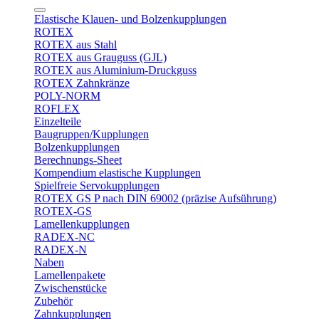
Elastische Klauen- und Bolzenkupplungen
ROTEX
ROTEX aus Stahl
ROTEX aus Grauguss (GJL)
ROTEX aus Aluminium-Druckguss
ROTEX Zahnkränze
POLY-NORM
ROFLEX
Einzelteile
Baugruppen/Kupplungen
Bolzenkupplungen
Berechnungs-Sheet
Kompendium elastische Kupplungen
Spielfreie Servokupplungen
ROTEX GS P nach DIN 69002 (präzise Aufsührung)
ROTEX-GS
Lamellenkupplungen
RADEX-NC
RADEX-N
Naben
Lamellenpakete
Zwischenstücke
Zubehör
Zahnkupplungen