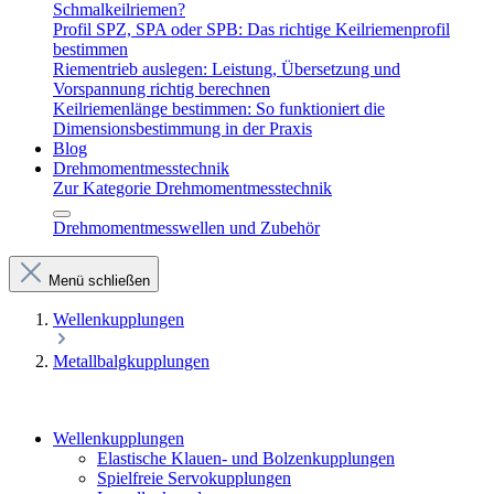
Schmalkeilriemen?
Profil SPZ, SPA oder SPB: Das richtige Keilriemenprofil
bestimmen
Riementrieb auslegen: Leistung, Übersetzung und
Vorspannung richtig berechnen
Keilriemenlänge bestimmen: So funktioniert die
Dimensionsbestimmung in der Praxis
Blog
Drehmomentmesstechnik
Zur Kategorie Drehmomentmesstechnik
Drehmomentmesswellen und Zubehör
Menü schließen
Wellenkupplungen
Metallbalgkupplungen
Wellenkupplungen
Elastische Klauen- und Bolzenkupplungen
Spielfreie Servokupplungen