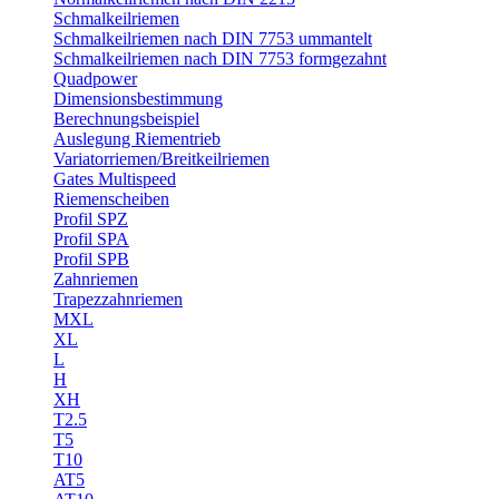
Schmalkeilriemen
Schmalkeilriemen nach DIN 7753 ummantelt
Schmalkeilriemen nach DIN 7753 formgezahnt
Quadpower
Dimensionsbestimmung
Berechnungsbeispiel
Auslegung Riementrieb
Variatorriemen/Breitkeilriemen
Gates Multispeed
Riemenscheiben
Profil SPZ
Profil SPA
Profil SPB
Zahnriemen
Trapezzahnriemen
MXL
XL
L
H
XH
T2.5
T5
T10
AT5