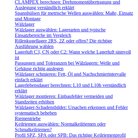
CLAMPEX berechnen: Drehmomentübertragung und
Auslegung verständlich erklärt
Spannhülsen für metrische Wellen auswählen: Maße, Einsatz
und Montage
Wälzlager
Wälzlager auswählen: Lagerarten und typische
Einsatzbereiche im Vergleich
Rillenkugellager 2RS, 2Z oder offen? Die richtige
Ausführung wählen
Lagerluft C3, CN oder C2: Wann welche Lagerluft sinnvoll
ist
Passungen und Toleranzen bei Wälzlagern: Welle und
Gehäuse richtig auslegen
Wälzlager schmieren: Fett, Öl und Nachschmierintervalle
einfach erklärt
Lagerlebensdauer berechnen: L10 und L10h verständlich
erklärt
Wälzlager montieren: Einbaufehler vermeiden und
Standzeiten erhöhen
Wälzlager-Schadensbilder: Ursachen erkennen und Fehler
systematisch beheben
Riementriebe
Keilriemen auswählen: Normalkeilriemen oder
Schmalkeilriemen?
Profil SPZ, SPA oder SPB: Das richtige Keilriemenprofil