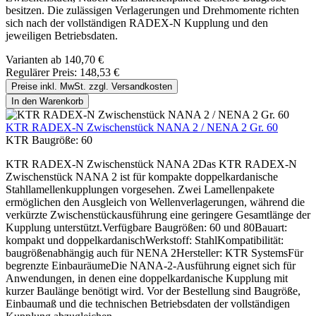
besitzen. Die zulässigen Verlagerungen und Drehmomente richten
sich nach der vollständigen RADEX-N Kupplung und den
jeweiligen Betriebsdaten.
Varianten ab
140,70 €
Regulärer Preis:
148,53 €
Preise inkl. MwSt. zzgl. Versandkosten
In den Warenkorb
KTR RADEX-N Zwischenstück NANA 2 / NENA 2 Gr. 60
KTR Baugröße:
60
KTR RADEX-N Zwischenstück NANA 2Das KTR RADEX-N
Zwischenstück NANA 2 ist für kompakte doppelkardanische
Stahllamellenkupplungen vorgesehen. Zwei Lamellenpakete
ermöglichen den Ausgleich von Wellenverlagerungen, während die
verkürzte Zwischenstückausführung eine geringere Gesamtlänge der
Kupplung unterstützt.Verfügbare Baugrößen: 60 und 80Bauart:
kompakt und doppelkardanischWerkstoff: StahlKompatibilität:
baugrößenabhängig auch für NENA 2Hersteller: KTR SystemsFür
begrenzte EinbauräumeDie NANA-2-Ausführung eignet sich für
Anwendungen, in denen eine doppelkardanische Kupplung mit
kurzer Baulänge benötigt wird. Vor der Bestellung sind Baugröße,
Einbaumaß und die technischen Betriebsdaten der vollständigen