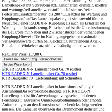
Baugrößen: 35, 38, 42, 50, 60, 70 und 80Ausführung: Standard-
Lamellenpaket mit SchraubensatzEigenschaften: drehsteif, spielfrei
und wartungsfreiLamellenwerkstoff: hochfester rostfreier
FederstahlEinsatztemperatur: bis 280 °CErsatzteil für Wartung und
KupplungsaufbauDas Lamellenpaket eignet sich sowohl für den
Neuaufbau einer RADEX-N Kupplung als auch als Ersatzteil bei
Wartung und Instandsetzung. Entscheidend ist die Übereinstimmung
der Baugröße mit Naben und Zwischenstücken der vorhandenen
Kupplung.Hinweis: Die im Katalog angegebenen maximalen
Verlagerungswerte dürfen bei gleichzeitig auftretendem Axial-,
Radial- und Winkelversatz nicht vollständig addiert werden.
Regulärer Preis:
117,88 €
Preise inkl. MwSt. zzgl. Versandkosten
In den Warenkorb
KTR RADEX-N Lamellenpaket Gr. 70 rostfrei
KTR Baugröße:
70
|
Lieferumfang:
mit Schrauben
KTR RADEX-N Lamellenpaket in korrosionsbeständiger
AusführungDas korrosionsbeständige KTR RADEX-N
Lamellenpaket ist für Anwendungen vorgesehen, bei denen
Feuchtigkeit, aggressive Umgebungsbedingungen oder erhöhte
Anforderungen an den Korrosionsschutz berücksichtigt werden
müssen. Die Lamellen übertragen das Drehmoment drehsteif und