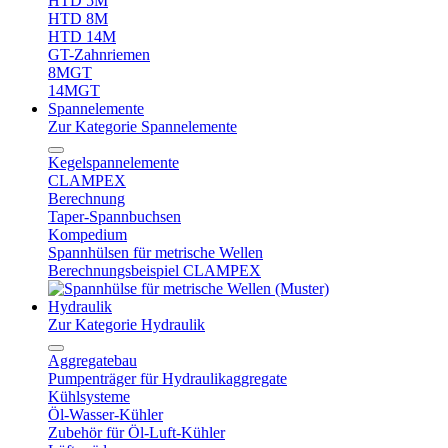
HTD 5M
HTD 8M
HTD 14M
GT-Zahnriemen
8MGT
14MGT
Spannelemente
Zur Kategorie Spannelemente
Kegelspannelemente
CLAMPEX
Berechnung
Taper-Spannbuchsen
Kompedium
Spannhülsen für metrische Wellen
Berechnungsbeispiel CLAMPEX
Hydraulik
Zur Kategorie Hydraulik
Aggregatebau
Pumpenträger für Hydraulikaggregate
Kühlsysteme
Öl-Wasser-Kühler
Zubehör für Öl-Luft-Kühler