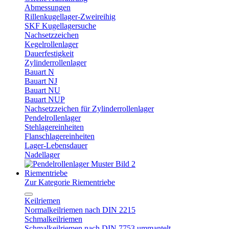
Abmessungen
Rillenkugellager-Zweireihig
SKF Kugellagersuche
Nachsetzzeichen
Kegelrollenlager
Dauerfestigkeit
Zylinderrollenlager
Bauart N
Bauart NJ
Bauart NU
Bauart NUP
Nachsetzzeichen für Zylinderrollenlager
Pendelrollenlager
Stehlagereinheiten
Flanschlagereinheiten
Lager-Lebensdauer
Nadellager
Riementriebe
Zur Kategorie Riementriebe
Keilriemen
Normalkeilriemen nach DIN 2215
Schmalkeilriemen
Schmalkeilriemen nach DIN 7753 ummantelt