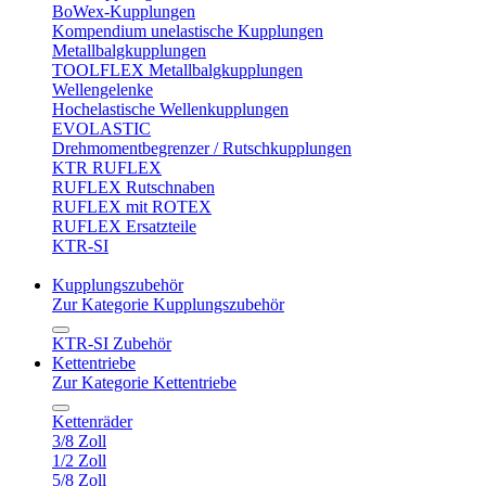
BoWex-Kupplungen
Kompendium unelastische Kupplungen
Metallbalgkupplungen
TOOLFLEX Metallbalgkupplungen
Wellengelenke
Hochelastische Wellenkupplungen
EVOLASTIC
Drehmomentbegrenzer / Rutschkupplungen
KTR RUFLEX
RUFLEX Rutschnaben
RUFLEX mit ROTEX
RUFLEX Ersatzteile
KTR-SI
Kupplungszubehör
Zur Kategorie Kupplungszubehör
KTR-SI Zubehör
Kettentriebe
Zur Kategorie Kettentriebe
Kettenräder
3/8 Zoll
1/2 Zoll
5/8 Zoll