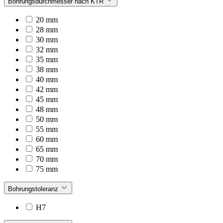
Bohrungsdurchmesser nach KTR
20 mm
28 mm
30 mm
32 mm
35 mm
38 mm
40 mm
42 mm
45 mm
48 mm
50 mm
55 mm
60 mm
65 mm
70 mm
75 mm
Bohrungstoleranz
H7