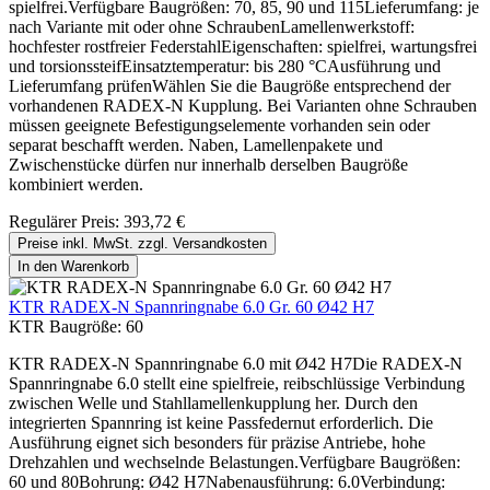
spielfrei.Verfügbare Baugrößen: 70, 85, 90 und 115Lieferumfang: je
nach Variante mit oder ohne SchraubenLamellenwerkstoff:
hochfester rostfreier FederstahlEigenschaften: spielfrei, wartungsfrei
und torsionssteifEinsatztemperatur: bis 280 °CAusführung und
Lieferumfang prüfenWählen Sie die Baugröße entsprechend der
vorhandenen RADEX-N Kupplung. Bei Varianten ohne Schrauben
müssen geeignete Befestigungselemente vorhanden sein oder
separat beschafft werden. Naben, Lamellenpakete und
Zwischenstücke dürfen nur innerhalb derselben Baugröße
kombiniert werden.
Regulärer Preis:
393,72 €
Preise inkl. MwSt. zzgl. Versandkosten
In den Warenkorb
KTR RADEX-N Spannringnabe 6.0 Gr. 60 Ø42 H7
KTR Baugröße:
60
KTR RADEX-N Spannringnabe 6.0 mit Ø42 H7Die RADEX-N
Spannringnabe 6.0 stellt eine spielfreie, reibschlüssige Verbindung
zwischen Welle und Stahllamellenkupplung her. Durch den
integrierten Spannring ist keine Passfedernut erforderlich. Die
Ausführung eignet sich besonders für präzise Antriebe, hohe
Drehzahlen und wechselnde Belastungen.Verfügbare Baugrößen:
60 und 80Bohrung: Ø42 H7Nabenausführung: 6.0Verbindung: