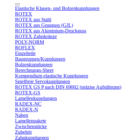
Elastische Klauen- und Bolzenkupplungen
ROTEX
ROTEX aus Stahl
ROTEX aus Grauguss (GJL)
ROTEX aus Aluminium-Druckguss
ROTEX Zahnkränze
POLY-NORM
ROFLEX
Einzelteile
Baugruppen/Kupplungen
Bolzenkupplungen
Berechnungs-Sheet
Kompendium elastische Kupplungen
Spielfreie Servokupplungen
ROTEX GS P nach DIN 69002 (präzise Aufsührung)
ROTEX-GS
Lamellenkupplungen
RADEX-NC
RADEX-N
Naben
Lamellenpakete
Zwischenstücke
Zubehör
Zahnkupplungen