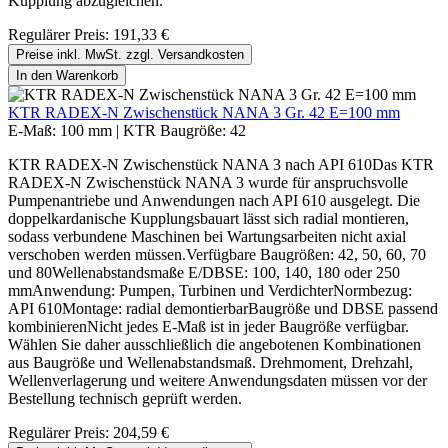
Kupplung abzugleichen.
Regulärer Preis:
191,33 €
Preise inkl. MwSt. zzgl. Versandkosten
In den Warenkorb
KTR RADEX-N Zwischenstück NANA 3 Gr. 42 E=100 mm
E-Maß:
100 mm
|
KTR Baugröße:
42
KTR RADEX-N Zwischenstück NANA 3 nach API 610Das KTR
RADEX-N Zwischenstück NANA 3 wurde für anspruchsvolle
Pumpenantriebe und Anwendungen nach API 610 ausgelegt. Die
doppelkardanische Kupplungsbauart lässt sich radial montieren,
sodass verbundene Maschinen bei Wartungsarbeiten nicht axial
verschoben werden müssen.Verfügbare Baugrößen: 42, 50, 60, 70
und 80Wellenabstandsmaße E/DBSE: 100, 140, 180 oder 250
mmAnwendung: Pumpen, Turbinen und VerdichterNormbezug:
API 610Montage: radial demontierbarBaugröße und DBSE passend
kombinierenNicht jedes E-Maß ist in jeder Baugröße verfügbar.
Wählen Sie daher ausschließlich die angebotenen Kombinationen
aus Baugröße und Wellenabstandsmaß. Drehmoment, Drehzahl,
Wellenverlagerung und weitere Anwendungsdaten müssen vor der
Bestellung technisch geprüft werden.
Regulärer Preis:
204,59 €