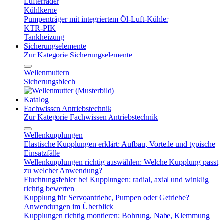
Lüfterräder
Kühlkerne
Pumpenträger mit integriertem Öl-Luft-Kühler
KTR-PIK
Tankheizung
Sicherungselemente
Zur Kategorie Sicherungselemente
Wellenmuttern
Sicherungsblech
Katalog
Fachwissen Antriebstechnik
Zur Kategorie Fachwissen Antriebstechnik
Wellenkupplungen
Elastische Kupplungen erklärt: Aufbau, Vorteile und typische
Einsatzfälle
Wellenkupplungen richtig auswählen: Welche Kupplung passt
zu welcher Anwendung?
Fluchtungsfehler bei Kupplungen: radial, axial und winklig
richtig bewerten
Kupplung für Servoantriebe, Pumpen oder Getriebe?
Anwendungen im Überblick
Kupplungen richtig montieren: Bohrung, Nabe, Klemmung