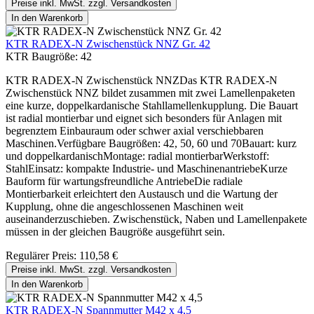
Preise inkl. MwSt. zzgl. Versandkosten
In den Warenkorb
KTR RADEX-N Zwischenstück NNZ Gr. 42
KTR Baugröße:
42
KTR RADEX-N Zwischenstück NNZDas KTR RADEX-N
Zwischenstück NNZ bildet zusammen mit zwei Lamellenpaketen
eine kurze, doppelkardanische Stahllamellenkupplung. Die Bauart
ist radial montierbar und eignet sich besonders für Anlagen mit
begrenztem Einbauraum oder schwer axial verschiebbaren
Maschinen.Verfügbare Baugrößen: 42, 50, 60 und 70Bauart: kurz
und doppelkardanischMontage: radial montierbarWerkstoff:
StahlEinsatz: kompakte Industrie- und MaschinenantriebeKurze
Bauform für wartungsfreundliche AntriebeDie radiale
Montierbarkeit erleichtert den Austausch und die Wartung der
Kupplung, ohne die angeschlossenen Maschinen weit
auseinanderzuschieben. Zwischenstück, Naben und Lamellenpakete
müssen in der gleichen Baugröße ausgeführt sein.
Regulärer Preis:
110,58 €
Preise inkl. MwSt. zzgl. Versandkosten
In den Warenkorb
KTR RADEX-N Spannmutter M42 x 4,5