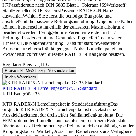
H7Passfedernut: nach DIN 6885 Blatt 1, Toleranz JS9Werkstoff:
StahlHersteller: KTR SystemsPassende RADEX-N Nabe
auswählenWählen Sie zuerst die benötigte Baugröße und
anschließend die passende Bohrungsausführung. Ungebohrte Naben
können kundenseitig innerhalb der zulässigen Maximalbohrung
bearbeitet werden. Fertiggebohrte Varianten werden mit H7-
Bohrung, Passfedernut und Gewindestift geliefert.Technischer
Hinweis: Die Nabenausführung 1.0 ist für stark reversierende
Antriebe nur eingeschränkt geeignet. Nabe, Lamellenpaket und
Zwischenstück müssen dieselbe RADEX-N Baugröße besitzen.
Regulärer Preis:
71,11 €
Preise inkl. MwSt. zzgl. Versandkosten
In den Warenkorb
KTR RADEX-N Lamellenpaket Gr. 35 Standard
KTR Baugröße:
35
KTR RADEX-N Lamellenpaket in StandardausführungDas
originale KTR RADEX-N Lamellenpaket ist das elastische
Ausgleichselement der drehsteifen Stahllamellenkupplung. Die
FEM-optimierten Lamellen aus hochfestem rostfreiem Federstahl
übertragen das Drehmoment spielfrei und gleichen abhängig von der
Kupplungsbauart Winkel-, Axial- und Radialversatz aus.Verfügbare