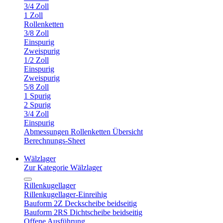
3/4 Zoll
1 Zoll
Rollenketten
3/8 Zoll
Einspurig
Zweispurig
1/2 Zoll
Einspurig
Zweispurig
5/8 Zoll
1 Spurig
2 Spurig
3/4 Zoll
Einspurig
Abmessungen Rollenketten Übersicht
Berechnungs-Sheet
Wälzlager
Zur Kategorie Wälzlager
Rillenkugellager
Rillenkugellager-Einreihig
Bauform 2Z Deckscheibe beidseitig
Bauform 2RS Dichtscheibe beidseitig
Offene Ausführung