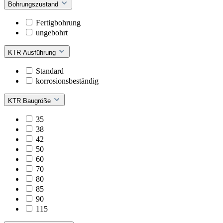
Bohrungszustand
Fertigbohrung
ungebohrt
KTR Ausführung
Standard
korrosionsbeständig
KTR Baugröße
35
38
42
50
60
70
80
85
90
115