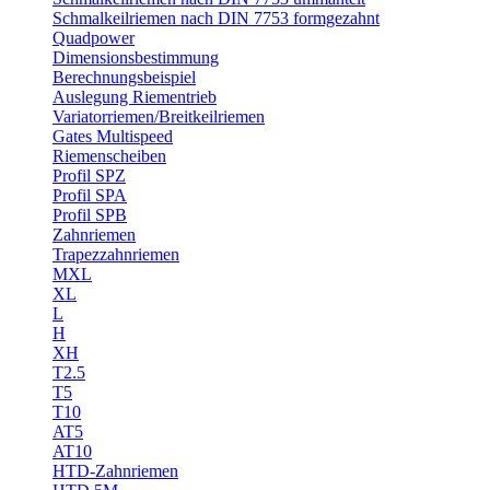
Schmalkeilriemen nach DIN 7753 formgezahnt
Quadpower
Dimensionsbestimmung
Berechnungsbeispiel
Auslegung Riementrieb
Variatorriemen/Breitkeilriemen
Gates Multispeed
Riemenscheiben
Profil SPZ
Profil SPA
Profil SPB
Zahnriemen
Trapezzahnriemen
MXL
XL
L
H
XH
T2.5
T5
T10
AT5
AT10
HTD-Zahnriemen