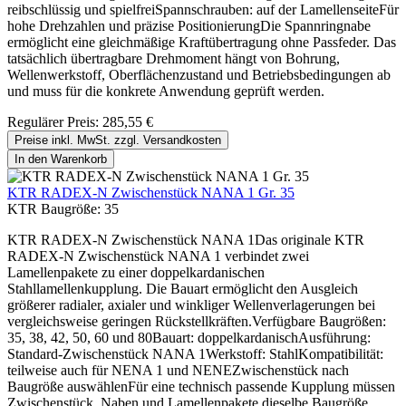
reibschlüssig und spielfreiSpannschrauben: auf der LamellenseiteFür
hohe Drehzahlen und präzise PositionierungDie Spannringnabe
ermöglicht eine gleichmäßige Kraftübertragung ohne Passfeder. Das
tatsächlich übertragbare Drehmoment hängt von Bohrung,
Wellenwerkstoff, Oberflächenzustand und Betriebsbedingungen ab
und muss für die konkrete Anwendung geprüft werden.
Regulärer Preis:
285,55 €
Preise inkl. MwSt. zzgl. Versandkosten
In den Warenkorb
KTR RADEX-N Zwischenstück NANA 1 Gr. 35
KTR Baugröße:
35
KTR RADEX-N Zwischenstück NANA 1Das originale KTR
RADEX-N Zwischenstück NANA 1 verbindet zwei
Lamellenpakete zu einer doppelkardanischen
Stahllamellenkupplung. Die Bauart ermöglicht den Ausgleich
größerer radialer, axialer und winkliger Wellenverlagerungen bei
vergleichsweise geringen Rückstellkräften.Verfügbare Baugrößen:
35, 38, 42, 50, 60 und 80Bauart: doppelkardanischAusführung:
Standard-Zwischenstück NANA 1Werkstoff: StahlKompatibilität:
teilweise auch für NENA 1 und NENEZwischenstück nach
Baugröße auswählenFür eine technisch passende Kupplung müssen
Zwischenstück, Naben und Lamellenpakete dieselbe Baugröße