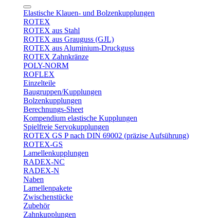
Elastische Klauen- und Bolzenkupplungen
ROTEX
ROTEX aus Stahl
ROTEX aus Grauguss (GJL)
ROTEX aus Aluminium-Druckguss
ROTEX Zahnkränze
POLY-NORM
ROFLEX
Einzelteile
Baugruppen/Kupplungen
Bolzenkupplungen
Berechnungs-Sheet
Kompendium elastische Kupplungen
Spielfreie Servokupplungen
ROTEX GS P nach DIN 69002 (präzise Aufsührung)
ROTEX-GS
Lamellenkupplungen
RADEX-NC
RADEX-N
Naben
Lamellenpakete
Zwischenstücke
Zubehör
Zahnkupplungen