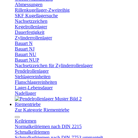
Abmessungen
Rillenkugellager-Zweireihig
SKF Kugellagersuche
Nachsetzzeichen
Kegelrollenlager
Dauerfestigkeit
Zylinderrollenlager
Bauart N
Bauart NJ
Bauart NU
Bauart NUP
Nachsetzzeichen für Zylinderrollenlager
Pendelrollenlager
Stehlagereinheiten
Flanschlagereinheiten
Lager-Lebensdauer
Nadellager
Riementriebe
Zur Kategorie Riementriebe
Keilriemen
Normalkeilriemen nach DIN 2215
Schmalkeilriemen
Schmalkeilriemen nach DIN 7753 ummantelt