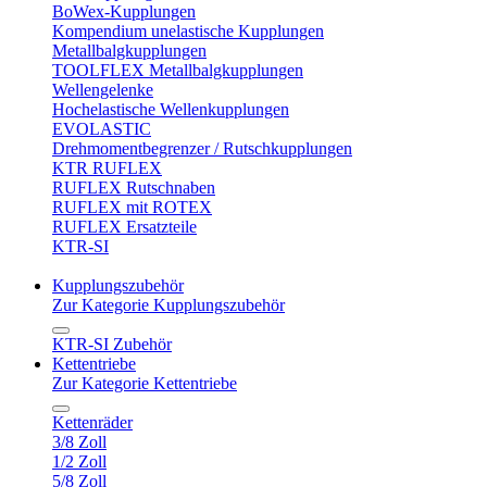
BoWex-Kupplungen
Kompendium unelastische Kupplungen
Metallbalgkupplungen
TOOLFLEX Metallbalgkupplungen
Wellengelenke
Hochelastische Wellenkupplungen
EVOLASTIC
Drehmomentbegrenzer / Rutschkupplungen
KTR RUFLEX
RUFLEX Rutschnaben
RUFLEX mit ROTEX
RUFLEX Ersatzteile
KTR-SI
Kupplungszubehör
Zur Kategorie Kupplungszubehör
KTR-SI Zubehör
Kettentriebe
Zur Kategorie Kettentriebe
Kettenräder
3/8 Zoll
1/2 Zoll
5/8 Zoll