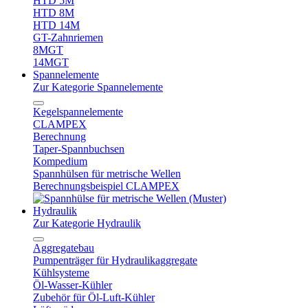
HTD 5M
HTD 8M
HTD 14M
GT-Zahnriemen
8MGT
14MGT
Spannelemente
Zur Kategorie Spannelemente
Kegelspannelemente
CLAMPEX
Berechnung
Taper-Spannbuchsen
Kompedium
Spannhülsen für metrische Wellen
Berechnungsbeispiel CLAMPEX
Hydraulik
Zur Kategorie Hydraulik
Aggregatebau
Pumpenträger für Hydraulikaggregate
Kühlsysteme
Öl-Wasser-Kühler
Zubehör für Öl-Luft-Kühler