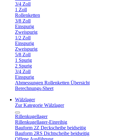
3/4 Zoll
1 Zoll
Rollenketten
3/8 Zoll
Einspurig
Zweispurig
1/2 Zoll
Einspurig
Zweispurig
5/8 Zoll
1 Spurig
2 Spurig
3/4 Zoll
Einspurig
Abmessungen Rollenketten Übersicht
Berechnungs-Sheet
Wälzlager
Zur Kategorie Wälzlager
Rillenkugellager
Rillenkugellager-Einreihig
Bauform 2Z Deckscheibe beidseitig
Bauform 2RS Dichtscheibe beidseitig
Offene Ausführung