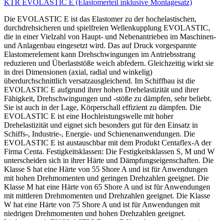
KTR EVOLASTIC E (Elastomerteil inklusive Montagesatz)
Die EVOLASTIC E ist das Elastomer zu der hochelastischen,
durchdrehsicheren und spielfreien Wellenkupplung EVOLASTIC,
die in einer Vielzahl von Haupt- und Nebenantrieben im Maschinen-
und Anlagenbau eingesetzt wird. Das auf Druck vorgespannte
Elastomerelement kann Drehschwingungen im Antriebsstrang
reduzieren und Überlaststöße weich abfedern. Gleichzeitig wirkt sie
in drei Dimensionen (axial, radial und winkelig)
überdurchschnittlich versatzausgleichend. Im Schiffbau ist die
EVOLASTIC E aufgrund ihrer hohen Drehelastizität und ihrer
Fähigkeit, Drehschwingungen und -stöße zu dämpfen, sehr beliebt.
Sie ist auch in der Lage, Körperschall effizient zu dämpfen. Die
EVOLASTIC E ist eine Hochleistungswelle mit hoher
Drehelastizität und eignet sich besonders gut für den Einsatz in
Schiffs-, Industrie-, Energie- und Schienenanwendungen. Die
EVOLASTIC E ist austauschbar mit dem Produkt Centaflex-A der
Firma Centa. Festigkeitsklassen: Die Festigkeitsklassen S, M und W
unterscheiden sich in ihrer Härte und Dämpfungseigenschaften. Die
Klasse S hat eine Härte von 55 Shore A und ist für Anwendungen
mit hohen Drehmomenten und geringen Drehzahlen geeignet. Die
Klasse M hat eine Härte von 65 Shore A und ist für Anwendungen
mit mittleren Drehmomenten und Drehzahlen geeignet. Die Klasse
W hat eine Härte von 75 Shore A und ist für Anwendungen mit
niedrigen Drehmomenten und hohen Drehzahlen geeignet.