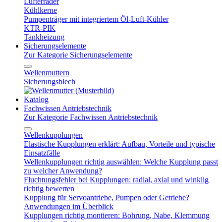
Lüfterräder
Kühlkerne
Pumpenträger mit integriertem Öl-Luft-Kühler
KTR-PIK
Tankheizung
Sicherungselemente
Zur Kategorie Sicherungselemente
Wellenmuttern
Sicherungsblech
Katalog
Fachwissen Antriebstechnik
Zur Kategorie Fachwissen Antriebstechnik
Wellenkupplungen
Elastische Kupplungen erklärt: Aufbau, Vorteile und typische
Einsatzfälle
Wellenkupplungen richtig auswählen: Welche Kupplung passt
zu welcher Anwendung?
Fluchtungsfehler bei Kupplungen: radial, axial und winklig
richtig bewerten
Kupplung für Servoantriebe, Pumpen oder Getriebe?
Anwendungen im Überblick
Kupplungen richtig montieren: Bohrung, Nabe, Klemmung