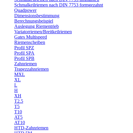
Schmalkeilriemen nach DIN 7753 formgezahnt
Quadpower
Dimensionsbestimmung
Berechnungsbeispiel
Auslegung Riementrieb
Variatorriemen/Breitkeilriemen
Gates Multispeed
Riemenscheiben
Profil SPZ
Profil SPA
Profil SPB
Zahnriemen
Trapezzahnriemen
MXL
XL
L
H
XH
T2.5
T5
T10
AT5
AT10
HTD-Zahnriemen