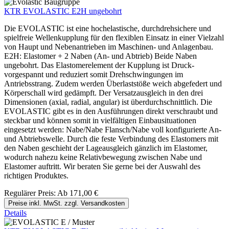
KTR EVOLASTIC E2H ungebohrt
Die EVOLASTIC ist eine hochelastische, durchdrehsichere und
spielfreie Wellenkupplung für den flexiblen Einsatz in einer Vielzahl
von Haupt und Nebenantrieben im Maschinen- und Anlagenbau.
E2H: Elastomer + 2 Naben (An- und Abtrieb) Beide Naben
ungebohrt. Das Elastomerelement der Kupplung ist Druck-
vorgespannt und reduziert somit Drehschwingungen im
Antriebsstrang. Zudem werden Überlaststöße weich abgefedert und
Körperschall wird gedämpft. Der Versatzausgleich in den drei
Dimensionen (axial, radial, angular) ist überdurchschnittlich. Die
EVOLASTIC gibt es in den Ausführungen direkt verschraubt und
steckbar und können somit in vielfältigen Einbausituationen
eingesetzt werden: Nabe/Nabe Flansch/Nabe voll konfigurierte An-
und Abtriebswelle. Durch die feste Verbindung des Elastomers mit
den Naben geschieht der Lageausgleich gänzlich im Elastomer,
wodurch nahezu keine Relativbewegung zwischen Nabe und
Elastomer auftritt. Wir beraten Sie gerne bei der Auswahl des
richtigen Produktes.
Regulärer Preis:
Ab
171,00 €
Preise inkl. MwSt. zzgl. Versandkosten
Details