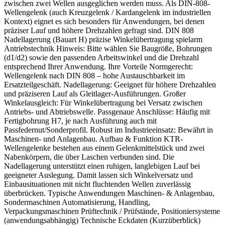
zwischen zwei Wellen ausgeglichen werden muss. Als DIN-808-
Wellengelenk (auch Kreuzgelenk / Kardangelenk im industriellen
Kontext) eignet es sich besonders für Anwendungen, bei denen
präziser Lauf und höhere Drehzahlen gefragt sind. DIN 808
Nadellagerung (Bauart H) präzise Winkelübertragung spielarm
Antriebstechnik Hinweis: Bitte wählen Sie Baugröße, Bohrungen
(d1/d2) sowie den passenden Arbeitswinkel und die Drehzahl
entsprechend Ihrer Anwendung. Ihre Vorteile Normgerecht:
Wellengelenk nach DIN 808 – hohe Austauschbarkeit im
Ersatzteilgeschäft. Nadellagerung: Geeignet für höhere Drehzahlen
und präziseren Lauf als Gleitlager-Ausführungen. Großer
Winkelausgleich: Für Winkelübertragung bei Versatz zwischen
Antriebs- und Abtriebswelle. Passgenaue Anschlüsse: Häufig mit
Fertigbohrung H7, je nach Ausführung auch mit
Passfedernut/Sonderprofil. Robust im Industrieeinsatz: Bewährt in
Maschinen- und Anlagenbau. Aufbau & Funktion KTR-
Wellengelenke bestehen aus einem Gelenkmittelstück und zwei
Nabenkörpern, die über Laschen verbunden sind. Die
Nadellagerung unterstützt einen ruhigen, langlebigen Lauf bei
geeigneter Auslegung. Damit lassen sich Winkelversatz und
Einbausituationen mit nicht fluchtenden Wellen zuverlässig
überbrücken. Typische Anwendungen Maschinen- & Anlagenbau,
Sondermaschinen Automatisierung, Handling,
Verpackungsmaschinen Prüftechnik / Prüfstände, Positioniersysteme
(anwendungsabhängig) Technische Eckdaten (Kurzüberblick)