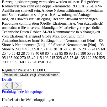
Bewegungsübertragung vermieden werden müssen. Bei größeren
Radialversätzen kann eine doppelkardanische ROTEX GS-DKM-
Ausführung sinnvoll sein. Andere Nabenausführungen, Materialien
und Sondervarianten sind je nach Anwendung auf Anfrage
möglich.Hinweis zur Auslegung: Bei der Auswahl der richtigen
Kupplungskonfiguration (Größe, Elastomerhärte, Versatzausgleich)
unterstützen Sie unsere sachkundigen Mitarbeiter gerne persönlich.
Technische Daten Größen 24–90 Nennmomente in Abhängigkeit
vom Elastomer-Härtegrad Größe Max. Bohrung [mm]
Außendurchmesser [mm] Baulänge [mm] Nennmoment [Nm] – 80
Shore A Nennmoment [Nm] – 92 Shore A Nennmoment [Nm] – 98
Shore A 24 14 40 52 5.0 7.5 10.0 28 18 50 60 10 15 20 38 24 65 68
25 40 55 42 28 75 78 40 60 80 48 32 85 86 90 135 180 55 38 100
95 135 200 270 65 42 115 108 215 325 435 75 48 135 122 350 525
700 90 55 160 136 570 850 1120
Regulärer Preis:
Ab
131,00 €
Preise inkl. MwSt. zzgl. Versandkosten
Details
Produktgalerie überspringen
Hochelastische Wellenkupplungen