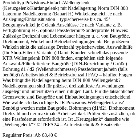
Produkttyp Präzisions-Einfach-Wellengelenk
(Kreuzgelenk/Kardangelenk) mit Nadellagerung Norm DIN 808
Lagerung Nadellagerung (Bauart H) Winkelausgleich Je nach
Auslegung/Einbausituation – typischerweise bis ca. 45°
Beugungswinkel je Gelenk Anschlüsse Je nach Variante z. B.
Fertigbohrung H7, optional Passfedernut/Sonderprofile Hinweis:
Zulässige Drehzahl und Lebensdauer hängen u. a. von Baugröße,
Drehmoment, Winkel und Betriebsbedingungen ab. Bei größeren
Winkeln sinkt die zulässige Drehzahl typischerweise. Auswahlhilfe
(für Shop-Filter / Varianten) Damit Kunden schnell das passende
KTR Wellengelenk DIN 808 finden, empfehlen sich folgende
Auswahl-/Filterkriterien: Baugröße (DIN-Bezeichnung / Größe)
Bohrung d1 / d2 (Wellendurchmesser) Passfedernut ja/nein (falls
benötigt) Arbeitswinkel & Betriebsdrehzahl FAQ – häufige Fragen
Was bringt die Nadellagerung beim DIN-808-Wellengelenk?
Nadellagerungen sind für präzise, drehzahlfeste Anwendungen
ausgelegt und unterstützen einen ruhigen Lauf. Für die tatsächlichen
Grenzwerte sind Baugröße und Einbaubedingungen entscheidend.
Wie wähle ich das richtige KTR Präzisions-Wellengelenk aus?
Benötigt werden meist Baugröße, Bohrungen (d1/d2), Drehmoment,
Drehzahl und der maximale Arbeitswinkel. Prüfen Sie zusätzlich, ob
eine Passfedernut erforderlich ist. Ist „Kreuzgelenk“ dasselbe wie
„Wellengelenk“? © TEFA24 – Antriebstechnik & Ersatzteile
Regulärer Preis:
Ab
68,40 €