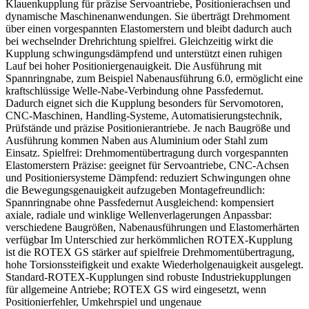
Klauenkupplung für präzise Servoantriebe, Positionierachsen und
dynamische Maschinenanwendungen. Sie überträgt Drehmoment
über einen vorgespannten Elastomerstern und bleibt dadurch auch
bei wechselnder Drehrichtung spielfrei. Gleichzeitig wirkt die
Kupplung schwingungsdämpfend und unterstützt einen ruhigen
Lauf bei hoher Positioniergenauigkeit. Die Ausführung mit
Spannringnabe, zum Beispiel Nabenausführung 6.0, ermöglicht eine
kraftschlüssige Welle-Nabe-Verbindung ohne Passfedernut.
Dadurch eignet sich die Kupplung besonders für Servomotoren,
CNC-Maschinen, Handling-Systeme, Automatisierungstechnik,
Prüfstände und präzise Positionierantriebe. Je nach Baugröße und
Ausführung kommen Naben aus Aluminium oder Stahl zum
Einsatz. Spielfrei: Drehmomentübertragung durch vorgespannten
Elastomerstern Präzise: geeignet für Servoantriebe, CNC-Achsen
und Positioniersysteme Dämpfend: reduziert Schwingungen ohne
die Bewegungsgenauigkeit aufzugeben Montagefreundlich:
Spannringnabe ohne Passfedernut Ausgleichend: kompensiert
axiale, radiale und winklige Wellenverlagerungen Anpassbar:
verschiedene Baugrößen, Nabenausführungen und Elastomerhärten
verfügbar Im Unterschied zur herkömmlichen ROTEX-Kupplung
ist die ROTEX GS stärker auf spielfreie Drehmomentübertragung,
hohe Torsionssteifigkeit und exakte Wiederholgenauigkeit ausgelegt.
Standard-ROTEX-Kupplungen sind robuste Industriekupplungen
für allgemeine Antriebe; ROTEX GS wird eingesetzt, wenn
Positionierfehler, Umkehrspiel und ungenaue