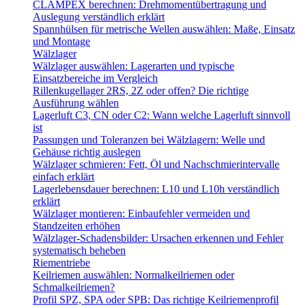
CLAMPEX berechnen: Drehmomentübertragung und
Auslegung verständlich erklärt
Spannhülsen für metrische Wellen auswählen: Maße, Einsatz
und Montage
Wälzlager
Wälzlager auswählen: Lagerarten und typische
Einsatzbereiche im Vergleich
Rillenkugellager 2RS, 2Z oder offen? Die richtige
Ausführung wählen
Lagerluft C3, CN oder C2: Wann welche Lagerluft sinnvoll
ist
Passungen und Toleranzen bei Wälzlagern: Welle und
Gehäuse richtig auslegen
Wälzlager schmieren: Fett, Öl und Nachschmierintervalle
einfach erklärt
Lagerlebensdauer berechnen: L10 und L10h verständlich
erklärt
Wälzlager montieren: Einbaufehler vermeiden und
Standzeiten erhöhen
Wälzlager-Schadensbilder: Ursachen erkennen und Fehler
systematisch beheben
Riementriebe
Keilriemen auswählen: Normalkeilriemen oder
Schmalkeilriemen?
Profil SPZ, SPA oder SPB: Das richtige Keilriemenprofil