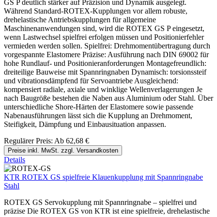
GS P deutlich stärker auf Präzision und Dynamik ausgelegt.
Während Standard-ROTEX-Kupplungen vor allem robuste,
drehelastische Antriebskupplungen für allgemeine
Maschinenanwendungen sind, wird die ROTEX GS P eingesetzt,
wenn Lastwechsel spielfrei erfolgen müssen und Positionierfehler
vermieden werden sollen. Spielfrei: Drehmomentübertragung durch
vorgespannte Elastomere Präzise: Ausführung nach DIN 69002 für
hohe Rundlauf- und Positionieranforderungen Montagefreundlich:
dreiteilige Bauweise mit Spannringnaben Dynamisch: torsionssteif
und vibrationsdämpfend für Servoantriebe Ausgleichend:
kompensiert radiale, axiale und winklige Wellenverlagerungen Je
nach Baugröße bestehen die Naben aus Aluminium oder Stahl. Über
unterschiedliche Shore-Härten der Elastomere sowie passende
Nabenausführungen lässt sich die Kupplung an Drehmoment,
Steifigkeit, Dämpfung und Einbausituation anpassen.
Regulärer Preis:
Ab
62,68 €
Preise inkl. MwSt. zzgl. Versandkosten
Details
KTR ROTEX GS spielfreie Klauenkupplung mit Spannringnabe
Stahl
ROTEX GS Servokupplung mit Spannringnabe – spielfrei und
präzise Die ROTEX GS von KTR ist eine spielfreie, drehelastische