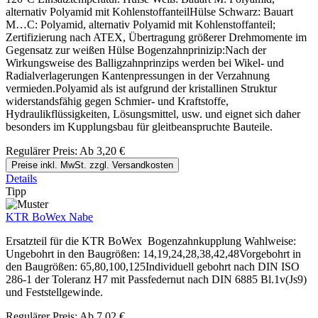
alternativ Polyamid mit KohlenstoffanteilHülse Schwarz: Bauart
M…C: Polyamid, alternativ Polyamid mit Kohlenstoffanteil;
Zertifizierung nach ATEX, Übertragung größerer Drehmomente im
Gegensatz zur weißen Hülse Bogenzahnprinizip:Nach der
Wirkungsweise des Balligzahnprinzips werden bei Wikel- und
Radialverlagerungen Kantenpressungen in der Verzahnung
vermieden.Polyamid als ist aufgrund der kristallinen Struktur
widerstandsfähig gegen Schmier- und Kraftstoffe,
Hydraulikflüssigkeiten, Lösungsmittel, usw. und eignet sich daher
besonders im Kupplungsbau für gleitbeanspruchte Bauteile.
Regulärer Preis:
Ab
3,20 €
Preise inkl. MwSt. zzgl. Versandkosten
Details
Tipp
KTR BoWex Nabe
Ersatzteil für die KTR BoWex Bogenzahnkupplung Wahlweise:
Ungebohrt in den Baugrößen: 14,19,24,28,38,42,48Vorgebohrt in
den Baugrößen: 65,80,100,125Individuell gebohrt nach DIN ISO
286-1 der Toleranz H7 mit Passfedernut nach DIN 6885 Bl.1v(Js9)
und Feststellgewinde.
Regulärer Preis:
Ab
7,02 €