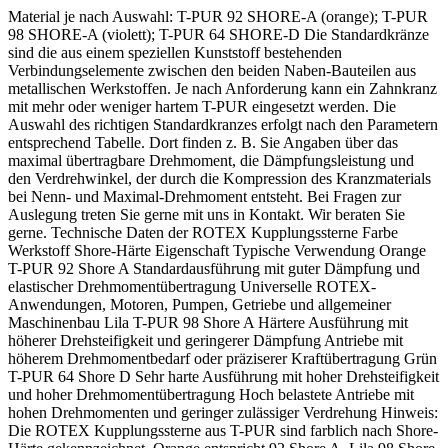
Material je nach Auswahl: T-PUR 92 SHORE-A (orange); T-PUR
98 SHORE-A (violett); T-PUR 64 SHORE-D Die Standardkränze
sind die aus einem speziellen Kunststoff bestehenden
Verbindungselemente zwischen den beiden Naben-Bauteilen aus
metallischen Werkstoffen. Je nach Anforderung kann ein Zahnkranz
mit mehr oder weniger hartem T-PUR eingesetzt werden. Die
Auswahl des richtigen Standardkranzes erfolgt nach den Parametern
entsprechend Tabelle. Dort finden z. B. Sie Angaben über das
maximal übertragbare Drehmoment, die Dämpfungsleistung und
den Verdrehwinkel, der durch die Kompression des Kranzmaterials
bei Nenn- und Maximal-Drehmoment entsteht. Bei Fragen zur
Auslegung treten Sie gerne mit uns in Kontakt. Wir beraten Sie
gerne. Technische Daten der ROTEX Kupplungssterne Farbe
Werkstoff Shore-Härte Eigenschaft Typische Verwendung Orange
T-PUR 92 Shore A Standardausführung mit guter Dämpfung und
elastischer Drehmomentübertragung Universelle ROTEX-
Anwendungen, Motoren, Pumpen, Getriebe und allgemeiner
Maschinenbau Lila T-PUR 98 Shore A Härtere Ausführung mit
höherer Drehsteifigkeit und geringerer Dämpfung Antriebe mit
höherem Drehmomentbedarf oder präziserer Kraftübertragung Grün
T-PUR 64 Shore D Sehr harte Ausführung mit hoher Drehsteifigkeit
und hoher Drehmomentübertragung Hoch belastete Antriebe mit
hohen Drehmomenten und geringer zulässiger Verdrehung Hinweis:
Die ROTEX Kupplungssterne aus T-PUR sind farblich nach Shore-