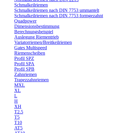
Schmalkeilriemen
Schmalkeilriemen nach DIN 7753 ummantelt
Schmalkeilriemen nach DIN 7753 formgezahnt
Quadpower
Dimensionsbestimmung
Berechnungsbeispiel
Auslegung Riementrieb
Variatorriemen/Breitkeilriemen
Gates Multispeed
Riemenscheiben
Profil SPZ
Profil SPA
Profil SPB
Zahnriemen
Trapezzahnriemen
MXL
XL
L
H
XH
T2.5
T5
T10
AT5