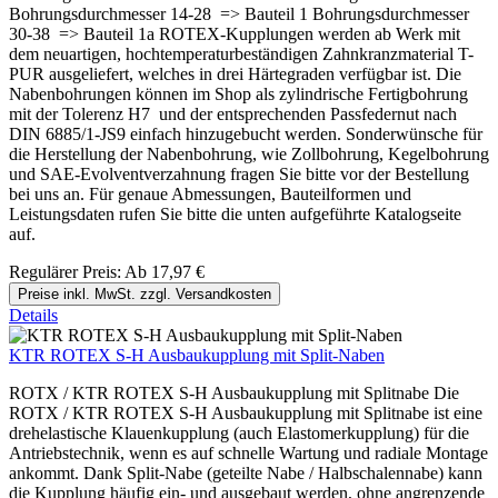
Bohrungsdurchmesser 14-28 => Bauteil 1 Bohrungsdurchmesser
30-38 => Bauteil 1a ROTEX-Kupplungen werden ab Werk mit
dem neuartigen, hochtemperaturbeständigen Zahnkranzmaterial T-
PUR ausgeliefert, welches in drei Härtegraden verfügbar ist. Die
Nabenbohrungen können im Shop als zylindrische Fertigbohrung
mit der Tolerenz H7 und der entsprechenden Passfedernut nach
DIN 6885/1-JS9 einfach hinzugebucht werden. Sonderwünsche für
die Herstellung der Nabenbohrung, wie Zollbohrung, Kegelbohrung
und SAE-Evolventverzahnung fragen Sie bitte vor der Bestellung
bei uns an. Für genaue Abmessungen, Bauteilformen und
Leistungsdaten rufen Sie bitte die unten aufgeführte Katalogseite
auf.
Regulärer Preis:
Ab
17,97 €
Preise inkl. MwSt. zzgl. Versandkosten
Details
KTR ROTEX S-H Ausbaukupplung mit Split-Naben
ROTX / KTR ROTEX S-H Ausbaukupplung mit Splitnabe Die
ROTX / KTR ROTEX S-H Ausbaukupplung mit Splitnabe ist eine
drehelastische Klauenkupplung (auch Elastomerkupplung) für die
Antriebstechnik, wenn es auf schnelle Wartung und radiale Montage
ankommt. Dank Split-Nabe (geteilte Nabe / Halbschalennabe) kann
die Kupplung häufig ein- und ausgebaut werden, ohne angrenzende