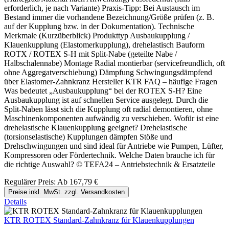
erforderlich, je nach Variante) Praxis-Tipp: Bei Austausch im
Bestand immer die vorhandene Bezeichnung/Größe prüfen (z. B.
auf der Kupplung bzw. in der Dokumentation). Technische
Merkmale (Kurzüberblick) Produkttyp Ausbaukupplung /
Klauenkupplung (Elastomerkupplung), drehelastisch Bauform
ROTX / ROTEX S-H mit Split-Nabe (geteilte Nabe /
Halbschalennabe) Montage Radial montierbar (servicefreundlich, oft
ohne Aggregatverschiebung) Dämpfung Schwingungsdämpfend
über Elastomer-Zahnkranz Hersteller KTR FAQ – häufige Fragen
Was bedeutet „Ausbaukupplung“ bei der ROTEX S-H? Eine
Ausbaukupplung ist auf schnellen Service ausgelegt. Durch die
Split-Naben lässt sich die Kupplung oft radial demontieren, ohne
Maschinenkomponenten aufwändig zu verschieben. Wofür ist eine
drehelastische Klauenkupplung geeignet? Drehelastische
(torsionselastische) Kupplungen dämpfen Stöße und
Drehschwingungen und sind ideal für Antriebe wie Pumpen, Lüfter,
Kompressoren oder Fördertechnik. Welche Daten brauche ich für
die richtige Auswahl? © TEFA24 – Antriebstechnik & Ersatzteile
Regulärer Preis:
Ab
167,79 €
Preise inkl. MwSt. zzgl. Versandkosten
Details
KTR ROTEX Standard-Zahnkranz für Klauenkupplungen