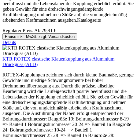
beeinflusst und die Lebensdauer der Kupplung erheblich erhöht. Sie
geben Gewähr für eine drehschwingungsdämpfende
Kraftübertragung und nehmen Stöße auf, die von ungleichmäßig
arbeitenden Kraftmaschinen ausgehen.Katalogseite
Regulärer Preis:
Ab
79,91 €
Preise inkl. MwSt. zzgl. Versandkosten
Details
KTR ROTEX elastische Klauenkupplung aus Aluminium
Druckguss (Al-D)
ROTEX-Kupplungen zeichnen sich durch kleine Baumaße, geringe
Gewichte und niedrige Schwungmomente bei hoher
Drehmomentübertragung aus. Durch die präzise, allseitige
Bearbeitung wird die Laufeigenschaft positiv beeinflusst und die
Lebensdauer der Kupplung erheblich erhöht. Sie geben Gewähr für
eine drehschwingungsdämpfende Kraftübertragung und nehmen
Stöße auf, die von ungleichmäßig arbeitenden Kraftmaschinen
ausgehen. Die Ausführung der Naben erfolgt entsprechend der
Bohrungsdurchmesser: Baugröße 19: Bohrungsdurchmesser 8-19
=> Bauteil 1 Bohrungsdurchmesser 20-24 => Bauteil 1a Baugröße
24: Bohrungsdurchmesser 10-24 => Bauteil 1
Bohrungsdurchmesser 25-28 => Bauteil 1a Baugroße 28: