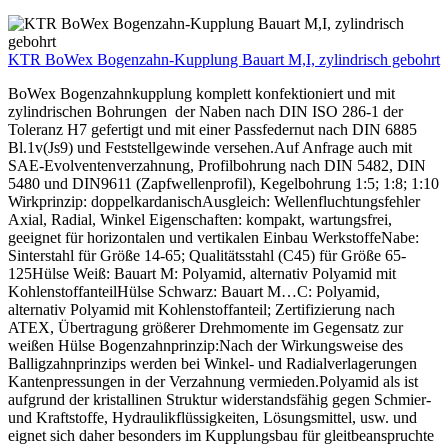
KTR BoWex Bogenzahn-Kupplung Bauart M,I, zylindrisch gebohrt
BoWex Bogenzahnkupplung komplett konfektioniert und mit
zylindrischen Bohrungen der Naben nach DIN ISO 286-1 der
Toleranz H7 gefertigt und mit einer Passfedernut nach DIN 6885
Bl.1v(Js9) und Feststellgewinde versehen.Auf Anfrage auch mit
SAE-Evolventenverzahnung, Profilbohrung nach DIN 5482, DIN
5480 und DIN9611 (Zapfwellenprofil), Kegelbohrung 1:5; 1:8; 1:10
Wirkprinzip: doppelkardanischAusgleich: Wellenfluchtungsfehler
Axial, Radial, Winkel Eigenschaften: kompakt, wartungsfrei,
geeignet für horizontalen und vertikalen Einbau WerkstoffeNabe:
Sinterstahl für Größe 14-65; Qualitätsstahl (C45) für Größe 65-
125Hülse Weiß: Bauart M: Polyamid, alternativ Polyamid mit
KohlenstoffanteilHülse Schwarz: Bauart M…C: Polyamid,
alternativ Polyamid mit Kohlenstoffanteil; Zertifizierung nach
ATEX, Übertragung größerer Drehmomente im Gegensatz zur
weißen Hülse Bogenzahnprinzip:Nach der Wirkungsweise des
Balligzahnprinzips werden bei Winkel- und Radialverlagerungen
Kantenpressungen in der Verzahnung vermieden.Polyamid als ist
aufgrund der kristallinen Struktur widerstandsfähig gegen Schmier-
und Kraftstoffe, Hydraulikflüssigkeiten, Lösungsmittel, usw. und
eignet sich daher besonders im Kupplungsbau für gleitbeanspruchte