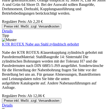
Härte gekennzeichnet. Orange entspricht 92 Shore A, Lila 98 Shore
A und Grün 64 Shore D. Bei der Auswahl sollten Baugröße,
Drehmoment, Drehzahl, Kupplungsausführung und
Betriebsbedingungen berücksichtigt werden.
Regulärer Preis:
Ab
2,20 €
Preise inkl. MwSt. zzgl. Versandkosten
Details
Tipp
KTR ROTEX Nabe aus Stahl zylindrisch gebohrt
Nabe der KTR ROTEX-Klauenkupplung zylindrisch gebohrt mit
PassfedernutMaterial: StahlBaugroße 14: Sinterstahl Die
zylindrischen Bohrungen werden mit der Toleranz H7 und die
Passfedernuten nach DIN 6885/1-JS9 ausgeführt. Sonderwünsche
für die Herstellung der Nabenbohrung fragen Sie bitte vor der
Bestellung bei uns an. Für genaue Abmessungen, Bauteilformen
und Leistungsdaten rufen Sie bitte die unten
aufgeführte Katalogseite auf. Andere Nabenausführungen auf
Anfrage.
Regulärer Preis:
Ab
12,06 €
Preise inkl. MwSt. zzgl. Versandkosten
Details