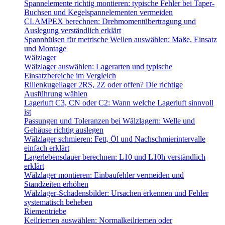
Spannelemente richtig montieren: typische Fehler bei Taper-
Buchsen und Kegelspannelementen vermeiden
CLAMPEX berechnen: Drehmomentübertragung und
Auslegung verständlich erklärt
Spannhülsen für metrische Wellen auswählen: Maße, Einsatz
und Montage
Wälzlager
Wälzlager auswählen: Lagerarten und typische
Einsatzbereiche im Vergleich
Rillenkugellager 2RS, 2Z oder offen? Die richtige
Ausführung wählen
Lagerluft C3, CN oder C2: Wann welche Lagerluft sinnvoll
ist
Passungen und Toleranzen bei Wälzlagern: Welle und
Gehäuse richtig auslegen
Wälzlager schmieren: Fett, Öl und Nachschmierintervalle
einfach erklärt
Lagerlebensdauer berechnen: L10 und L10h verständlich
erklärt
Wälzlager montieren: Einbaufehler vermeiden und
Standzeiten erhöhen
Wälzlager-Schadensbilder: Ursachen erkennen und Fehler
systematisch beheben
Riementriebe
Keilriemen auswählen: Normalkeilriemen oder