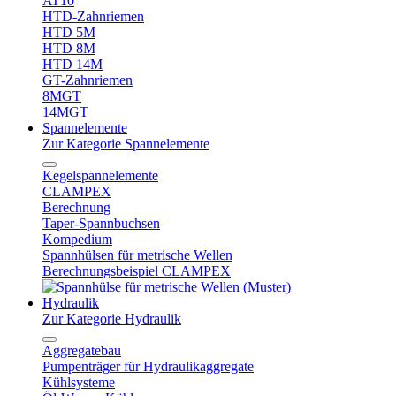
AT10
HTD-Zahnriemen
HTD 5M
HTD 8M
HTD 14M
GT-Zahnriemen
8MGT
14MGT
Spannelemente
Zur Kategorie Spannelemente
Kegelspannelemente
CLAMPEX
Berechnung
Taper-Spannbuchsen
Kompedium
Spannhülsen für metrische Wellen
Berechnungsbeispiel CLAMPEX
Hydraulik
Zur Kategorie Hydraulik
Aggregatebau
Pumpenträger für Hydraulikaggregate
Kühlsysteme