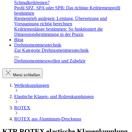
Schmalkeilriemen?
Profil SPZ, SPA oder SPB: Das richtige Keilriemenprofil
bestimmen
Riementrieb auslegen: Leistung, Übersetzung und
Vorspannung richtig berechnen
Keilriemenlänge bestimmen: So funktioniert die
Dimensionsbestimmung in der Praxis
Blog
Drehmomentmesstechnik
Zur Kategorie Drehmomentmesstechnik
Drehmomentmesswellen und Zubehör
Menü schließen
Wellenkupplungen
Elastische Klauen- und Bolzenkupplungen
ROTEX
ROTEX aus Aluminium-Druckguss
KTR ROTEX elastische Klauenkupplung