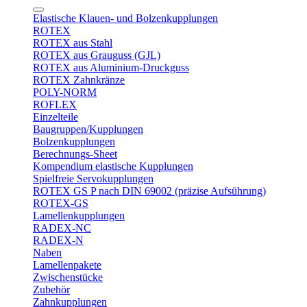
Elastische Klauen- und Bolzenkupplungen
ROTEX
ROTEX aus Stahl
ROTEX aus Grauguss (GJL)
ROTEX aus Aluminium-Druckguss
ROTEX Zahnkränze
POLY-NORM
ROFLEX
Einzelteile
Baugruppen/Kupplungen
Bolzenkupplungen
Berechnungs-Sheet
Kompendium elastische Kupplungen
Spielfreie Servokupplungen
ROTEX GS P nach DIN 69002 (präzise Aufsührung)
ROTEX-GS
Lamellenkupplungen
RADEX-NC
RADEX-N
Naben
Lamellenpakete
Zwischenstücke
Zubehör
Zahnkupplungen