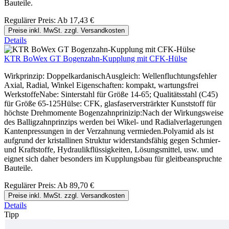
Bauteile.
Regulärer Preis:
Ab
17,43 €
Preise inkl. MwSt. zzgl. Versandkosten
Details
KTR BoWex GT Bogenzahn-Kupplung mit CFK-Hülse
Wirkprinzip: DoppelkardanischAusgleich: Wellenfluchtungsfehler
Axial, Radial, Winkel Eigenschaften: kompakt, wartungsfrei
WerkstoffeNabe: Sinterstahl für Größe 14-65; Qualitätsstahl (C45)
für Größe 65-125Hülse: CFK, glasfaserversträrkter Kunststoff für
höchste Drehmomente Bogenzahnprinizip:Nach der Wirkungsweise
des Balligzahnprinzips werden bei Wikel- und Radialverlagerungen
Kantenpressungen in der Verzahnung vermieden.Polyamid als ist
aufgrund der kristallinen Struktur widerstandsfähig gegen Schmier-
und Kraftstoffe, Hydraulikflüssigkeiten, Lösungsmittel, usw. und
eignet sich daher besonders im Kupplungsbau für gleitbeanspruchte
Bauteile.
Regulärer Preis:
Ab
89,70 €
Preise inkl. MwSt. zzgl. Versandkosten
Details
Tipp