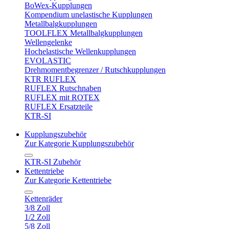
BoWex-Kupplungen
Kompendium unelastische Kupplungen
Metallbalgkupplungen
TOOLFLEX Metallbalgkupplungen
Wellengelenke
Hochelastische Wellenkupplungen
EVOLASTIC
Drehmomentbegrenzer / Rutschkupplungen
KTR RUFLEX
RUFLEX Rutschnaben
RUFLEX mit ROTEX
RUFLEX Ersatzteile
KTR-SI
Kupplungszubehör
Zur Kategorie Kupplungszubehör
KTR-SI Zubehör
Kettentriebe
Zur Kategorie Kettentriebe
Kettenräder
3/8 Zoll
1/2 Zoll
5/8 Zoll