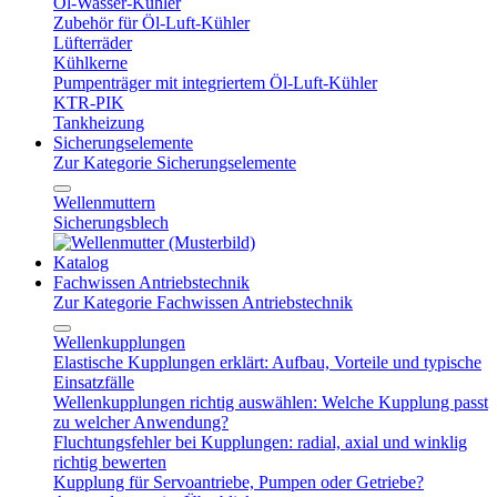
Öl-Wasser-Kühler
Zubehör für Öl-Luft-Kühler
Lüfterräder
Kühlkerne
Pumpenträger mit integriertem Öl-Luft-Kühler
KTR-PIK
Tankheizung
Sicherungselemente
Zur Kategorie Sicherungselemente
Wellenmuttern
Sicherungsblech
Katalog
Fachwissen Antriebstechnik
Zur Kategorie Fachwissen Antriebstechnik
Wellenkupplungen
Elastische Kupplungen erklärt: Aufbau, Vorteile und typische
Einsatzfälle
Wellenkupplungen richtig auswählen: Welche Kupplung passt
zu welcher Anwendung?
Fluchtungsfehler bei Kupplungen: radial, axial und winklig
richtig bewerten
Kupplung für Servoantriebe, Pumpen oder Getriebe?