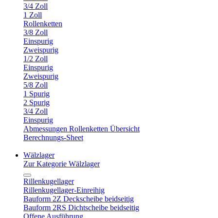
3/4 Zoll
1 Zoll
Rollenketten
3/8 Zoll
Einspurig
Zweispurig
1/2 Zoll
Einspurig
Zweispurig
5/8 Zoll
1 Spurig
2 Spurig
3/4 Zoll
Einspurig
Abmessungen Rollenketten Übersicht
Berechnungs-Sheet
Wälzlager
Zur Kategorie Wälzlager
Rillenkugellager
Rillenkugellager-Einreihig
Bauform 2Z Deckscheibe beidseitig
Bauform 2RS Dichtscheibe beidseitig
Offene Ausführung