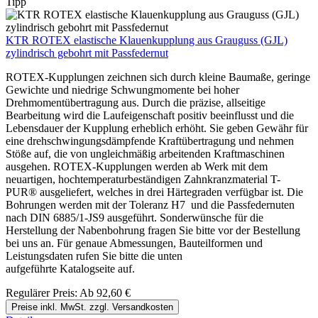
Tipp
KTR ROTEX elastische Klauenkupplung aus Grauguss (GJL)
zylindrisch gebohrt mit Passfedernut
ROTEX-Kupplungen zeichnen sich durch kleine Baumaße, geringe
Gewichte und niedrige Schwungmomente bei hoher
Drehmomentübertragung aus. Durch die präzise, allseitige
Bearbeitung wird die Laufeigenschaft positiv beeinflusst und die
Lebensdauer der Kupplung erheblich erhöht. Sie geben Gewähr für
eine drehschwingungsdämpfende Kraftübertragung und nehmen
Stöße auf, die von ungleichmäßig arbeitenden Kraftmaschinen
ausgehen. ROTEX-Kupplungen werden ab Werk mit dem
neuartigen, hochtemperaturbeständigen Zahnkranzmaterial T-
PUR® ausgeliefert, welches in drei Härtegraden verfügbar ist. Die
Bohrungen werden mit der Toleranz H7 und die Passfedernuten
nach DIN 6885/1-JS9 ausgeführt. Sonderwünsche für die
Herstellung der Nabenbohrung fragen Sie bitte vor der Bestellung
bei uns an. Für genaue Abmessungen, Bauteilformen und
Leistungsdaten rufen Sie bitte die unten
aufgeführte Katalogseite auf.
Regulärer Preis:
Ab
92,60 €
Preise inkl. MwSt. zzgl. Versandkosten