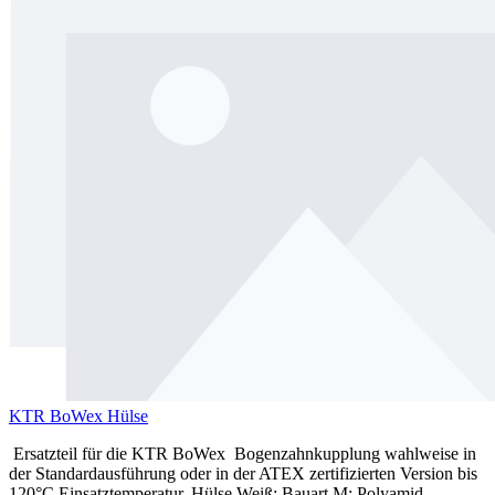
KTR BoWex Hülse
Ersatzteil für die KTR BoWex Bogenzahnkupplung wahlweise in
der Standardausführung oder in der ATEX zertifizierten Version bis
120°C Einsatztemperatur. Hülse Weiß: Bauart M: Polyamid,