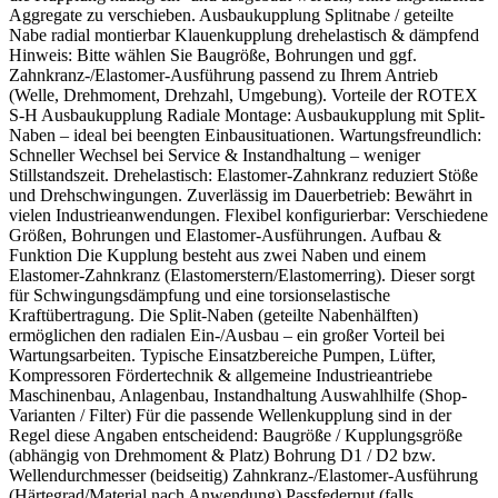
Aggregate zu verschieben. Ausbaukupplung Splitnabe / geteilte
Nabe radial montierbar Klauenkupplung drehelastisch & dämpfend
Hinweis: Bitte wählen Sie Baugröße, Bohrungen und ggf.
Zahnkranz-/Elastomer-Ausführung passend zu Ihrem Antrieb
(Welle, Drehmoment, Drehzahl, Umgebung). Vorteile der ROTEX
S-H Ausbaukupplung Radiale Montage: Ausbaukupplung mit Split-
Naben – ideal bei beengten Einbausituationen. Wartungsfreundlich:
Schneller Wechsel bei Service & Instandhaltung – weniger
Stillstandszeit. Drehelastisch: Elastomer-Zahnkranz reduziert Stöße
und Drehschwingungen. Zuverlässig im Dauerbetrieb: Bewährt in
vielen Industrieanwendungen. Flexibel konfigurierbar: Verschiedene
Größen, Bohrungen und Elastomer-Ausführungen. Aufbau &
Funktion Die Kupplung besteht aus zwei Naben und einem
Elastomer-Zahnkranz (Elastomerstern/Elastomerring). Dieser sorgt
für Schwingungsdämpfung und eine torsionselastische
Kraftübertragung. Die Split-Naben (geteilte Nabenhälften)
ermöglichen den radialen Ein-/Ausbau – ein großer Vorteil bei
Wartungsarbeiten. Typische Einsatzbereiche Pumpen, Lüfter,
Kompressoren Fördertechnik & allgemeine Industrieantriebe
Maschinenbau, Anlagenbau, Instandhaltung Auswahlhilfe (Shop-
Varianten / Filter) Für die passende Wellenkupplung sind in der
Regel diese Angaben entscheidend: Baugröße / Kupplungsgröße
(abhängig von Drehmoment & Platz) Bohrung D1 / D2 bzw.
Wellendurchmesser (beidseitig) Zahnkranz-/Elastomer-Ausführung
(Härtegrad/Material nach Anwendung) Passfedernut (falls