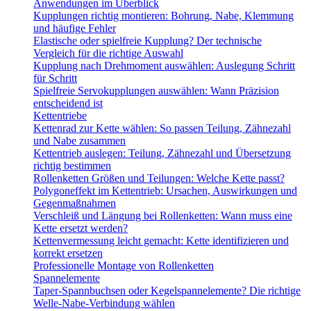
Anwendungen im Überblick
Kupplungen richtig montieren: Bohrung, Nabe, Klemmung
und häufige Fehler
Elastische oder spielfreie Kupplung? Der technische
Vergleich für die richtige Auswahl
Kupplung nach Drehmoment auswählen: Auslegung Schritt
für Schritt
Spielfreie Servokupplungen auswählen: Wann Präzision
entscheidend ist
Kettentriebe
Kettenrad zur Kette wählen: So passen Teilung, Zähnezahl
und Nabe zusammen
Kettentrieb auslegen: Teilung, Zähnezahl und Übersetzung
richtig bestimmen
Rollenketten Größen und Teilungen: Welche Kette passt?
Polygoneffekt im Kettentrieb: Ursachen, Auswirkungen und
Gegenmaßnahmen
Verschleiß und Längung bei Rollenketten: Wann muss eine
Kette ersetzt werden?
Kettenvermessung leicht gemacht: Kette identifizieren und
korrekt ersetzen
Professionelle Montage von Rollenketten
Spannelemente
Taper-Spannbuchsen oder Kegelspannelemente? Die richtige
Welle-Nabe-Verbindung wählen