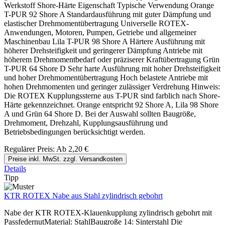
Werkstoff Shore-Härte Eigenschaft Typische Verwendung Orange
T-PUR 92 Shore A Standardausführung mit guter Dämpfung und
elastischer Drehmomentübertragung Universelle ROTEX-
Anwendungen, Motoren, Pumpen, Getriebe und allgemeiner
Maschinenbau Lila T-PUR 98 Shore A Härtere Ausführung mit
höherer Drehsteifigkeit und geringerer Dämpfung Antriebe mit
höherem Drehmomentbedarf oder präziserer Kraftübertragung Grün
T-PUR 64 Shore D Sehr harte Ausführung mit hoher Drehsteifigkeit
und hoher Drehmomentübertragung Hoch belastete Antriebe mit
hohen Drehmomenten und geringer zulässiger Verdrehung Hinweis:
Die ROTEX Kupplungssterne aus T-PUR sind farblich nach Shore-
Härte gekennzeichnet. Orange entspricht 92 Shore A, Lila 98 Shore
A und Grün 64 Shore D. Bei der Auswahl sollten Baugröße,
Drehmoment, Drehzahl, Kupplungsausführung und
Betriebsbedingungen berücksichtigt werden.
Regulärer Preis:
Ab
2,20 €
Preise inkl. MwSt. zzgl. Versandkosten
Details
Tipp
KTR ROTEX Nabe aus Stahl zylindrisch gebohrt
Nabe der KTR ROTEX-Klauenkupplung zylindrisch gebohrt mit
PassfedernutMaterial: StahlBaugroße 14: Sinterstahl Die