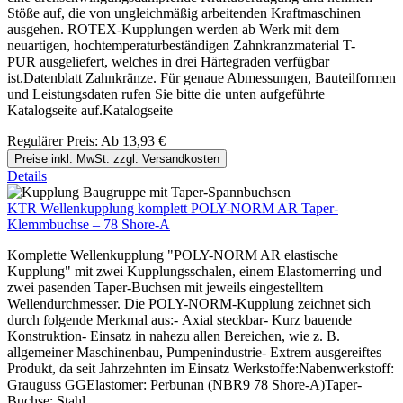
Stöße auf, die von ungleichmäßig arbeitenden Kraftmaschinen
ausgehen. ROTEX-Kupplungen werden ab Werk mit dem
neuartigen, hochtemperaturbeständigen Zahnkranzmaterial T-
PUR ausgeliefert, welches in drei Härtegraden verfügbar
ist.Datenblatt Zahnkränze. Für genaue Abmessungen, Bauteilformen
und Leistungsdaten rufen Sie bitte die unten aufgeführte
Katalogseite auf.Katalogseite
Regulärer Preis:
Ab
13,93 €
Preise inkl. MwSt. zzgl. Versandkosten
Details
KTR Wellenkupplung komplett POLY-NORM AR Taper-
Klemmbuchse – 78 Shore-A
Komplette Wellenkupplung "POLY-NORM AR elastische
Kupplung" mit zwei Kupplungsschalen, einem Elastomerring und
zwei pasenden Taper-Buchsen mit jeweils eingestelltem
Wellendurchmesser. Die POLY-NORM-Kupplung zeichnet sich
durch folgende Merkmal aus:- Axial steckbar- Kurz bauende
Konstruktion- Einsatz in nahezu allen Bereichen, wie z. B.
allgemeiner Maschinenbau, Pumpenindustrie- Extrem ausgereiftes
Produkt, da seit Jahrzehnten im Einsatz Werkstoffe:Nabenwerkstoff:
Grauguss GGElastomer: Perbunan (NBR9 78 Shore-A)Taper-
Buchse: Stahl