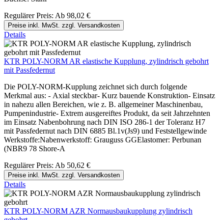
Regulärer Preis:
Ab
98,02 €
Preise inkl. MwSt. zzgl. Versandkosten
Details
KTR POLY-NORM AR elastische Kupplung, zylindrisch gebohrt
mit Passfedernut
Die POLY-NORM-Kupplung zeichnet sich durch folgende
Merkmal aus: - Axial steckbar- Kurz bauende Konstruktion- Einsatz
in nahezu allen Bereichen, wie z. B. allgemeiner Maschinenbau,
Pumpenindustrie- Extrem ausgereiftes Produkt, da seit Jahrzehnten
im Einsatz Nabenbohrung nach DIN ISO 286-1 der Toleranz H7
mit Passfedernut nach DIN 6885 Bl.1v(Js9) und Feststellgewinde
Werkstoffe:Nabenwerkstoff: Grauguss GGElastomer: Perbunan
(NBR9 78 Shore-A
Regulärer Preis:
Ab
50,62 €
Preise inkl. MwSt. zzgl. Versandkosten
Details
KTR POLY-NORM AZR Normausbaukupplung zylindrisch
gebohrt