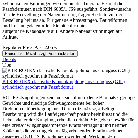
zylindrischen Bohrungen werden mit der Toleranz H7 und die
Passfedernuten nach DIN 6885/1-JS9 ausgeführt. Sonderwünsche
für die Herstellung der Nabenbohrung fragen Sie bitte vor der
Bestellung bei uns an. Für genaue Abmessungen, Bauteilformen
und Leistungsdaten rufen Sie bitte die unten
aufgeführte Katalogseite auf. Andere Nabenausführungen auf
Anfrage.
Regulärer Preis:
Ab
12,06 €
Preise inkl. MwSt. zzgl. Versandkosten
Details
Tipp
KTR ROTEX elastische Klauenkupplung aus Grauguss (GJL)
zylindrisch gebohrt mit Passfedernut
ROTEX-Kupplungen zeichnen sich durch kleine Baumaße, geringe
Gewichte und niedrige Schwungmomente bei hoher
Drehmomentübertragung aus. Durch die präzise, allseitige
Bearbeitung wird die Laufeigenschaft positiv beeinflusst und die
Lebensdauer der Kupplung erheblich erhöht. Sie geben Gewähr für
eine drehschwingungsdämpfende Kraftübertragung und nehmen
Stöße auf, die von ungleichmäßig arbeitenden Kraftmaschinen
ausgehen. ROTEX-Kupplungen werden ab Werk mit dem