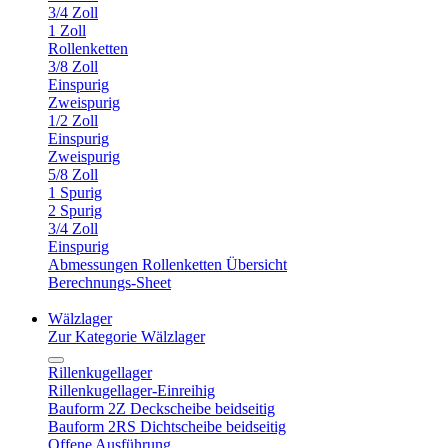
3/4 Zoll
1 Zoll
Rollenketten
3/8 Zoll
Einspurig
Zweispurig
1/2 Zoll
Einspurig
Zweispurig
5/8 Zoll
1 Spurig
2 Spurig
3/4 Zoll
Einspurig
Abmessungen Rollenketten Übersicht
Berechnungs-Sheet
Wälzlager
Zur Kategorie Wälzlager
Rillenkugellager
Rillenkugellager-Einreihig
Bauform 2Z Deckscheibe beidseitig
Bauform 2RS Dichtscheibe beidseitig
Offene Ausführung