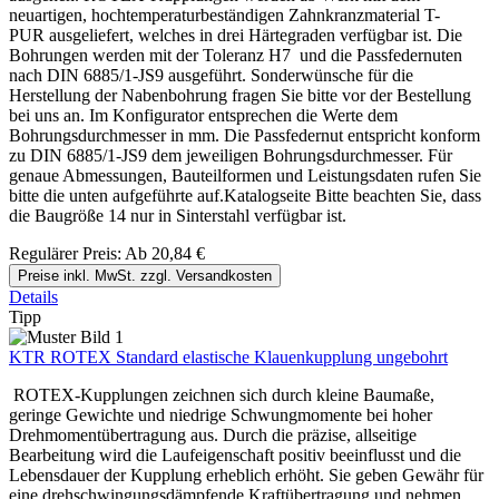
neuartigen, hochtemperaturbeständigen Zahnkranzmaterial T-
PUR ausgeliefert, welches in drei Härtegraden verfügbar ist. Die
Bohrungen werden mit der Toleranz H7 und die Passfedernuten
nach DIN 6885/1-JS9 ausgeführt. Sonderwünsche für die
Herstellung der Nabenbohrung fragen Sie bitte vor der Bestellung
bei uns an. Im Konfigurator entsprechen die Werte dem
Bohrungsdurchmesser in mm. Die Passfedernut entspricht konform
zu DIN 6885/1-JS9 dem jeweiligen Bohrungsdurchmesser. Für
genaue Abmessungen, Bauteilformen und Leistungsdaten rufen Sie
bitte die unten aufgeführte auf.Katalogseite Bitte beachten Sie, dass
die Baugröße 14 nur in Sinterstahl verfügbar ist.
Regulärer Preis:
Ab
20,84 €
Preise inkl. MwSt. zzgl. Versandkosten
Details
Tipp
KTR ROTEX Standard elastische Klauenkupplung ungebohrt
ROTEX-Kupplungen zeichnen sich durch kleine Baumaße,
geringe Gewichte und niedrige Schwungmomente bei hoher
Drehmomentübertragung aus. Durch die präzise, allseitige
Bearbeitung wird die Laufeigenschaft positiv beeinflusst und die
Lebensdauer der Kupplung erheblich erhöht. Sie geben Gewähr für
eine drehschwingungsdämpfende Kraftübertragung und nehmen