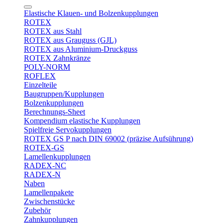
Elastische Klauen- und Bolzenkupplungen
ROTEX
ROTEX aus Stahl
ROTEX aus Grauguss (GJL)
ROTEX aus Aluminium-Druckguss
ROTEX Zahnkränze
POLY-NORM
ROFLEX
Einzelteile
Baugruppen/Kupplungen
Bolzenkupplungen
Berechnungs-Sheet
Kompendium elastische Kupplungen
Spielfreie Servokupplungen
ROTEX GS P nach DIN 69002 (präzise Aufsührung)
ROTEX-GS
Lamellenkupplungen
RADEX-NC
RADEX-N
Naben
Lamellenpakete
Zwischenstücke
Zubehör
Zahnkupplungen