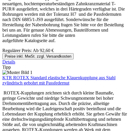
neuartigen, hochtemperaturbeständigen Zahnkranzmaterial T-
PUR® ausgeliefert, welches in drei Härtegraden verfügbar ist. Die
Bohrungen werden mit der Toleranz H7 und die Passfedernuten
nach DIN 6885/1-JS9 ausgeführt. Sonderwünsche für die
Herstellung der Nabenbohrung fragen Sie bitte vor der Bestellung
bei uns an. Für genaue Abmessungen, Bauteilformen und
Leistungsdaten rufen Sie bitte die unten
aufgeführte Katalogseite auf.
Regulärer Preis:
Ab
92,60 €
Preise inkl. MwSt. zzgl. Versandkosten
Details
Tipp
KTR ROTEX Standard elastische Klauenkupplung aus Stahl
zylindrisch gebohrt mit Passfedernut
ROTEX-Kupplungen zeichnen sich durch kleine Baumaße,
geringe Gewichte und niedrige Schwungmomente bei hoher
Drehmomentübertragung aus. Durch die präzise, allseitige
Bearbeitung wird die Laufeigenschaft positiv beeinflusst und die
Lebensdauer der Kupplung erheblich erhöht. Sie geben Gewähr für
eine drehschwingungsdämpfende Kraftübertragung und nehmen
Stöße auf, die von ungleichmäßig arbeitenden Kraftmaschinen
ausgehen. ROTEX-Kupplungen werden ab Werk mit dem