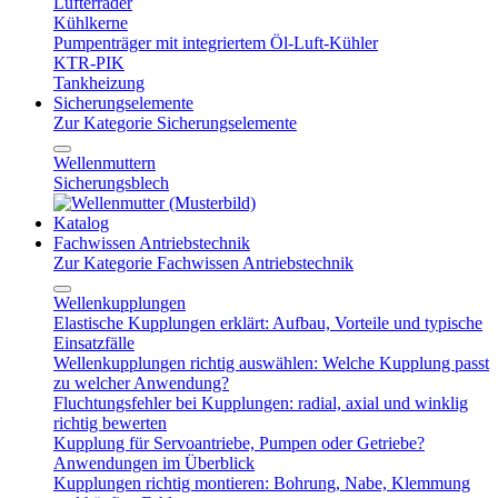
Lüfterräder
Kühlkerne
Pumpenträger mit integriertem Öl-Luft-Kühler
KTR-PIK
Tankheizung
Sicherungselemente
Zur Kategorie Sicherungselemente
Wellenmuttern
Sicherungsblech
Katalog
Fachwissen Antriebstechnik
Zur Kategorie Fachwissen Antriebstechnik
Wellenkupplungen
Elastische Kupplungen erklärt: Aufbau, Vorteile und typische
Einsatzfälle
Wellenkupplungen richtig auswählen: Welche Kupplung passt
zu welcher Anwendung?
Fluchtungsfehler bei Kupplungen: radial, axial und winklig
richtig bewerten
Kupplung für Servoantriebe, Pumpen oder Getriebe?
Anwendungen im Überblick
Kupplungen richtig montieren: Bohrung, Nabe, Klemmung