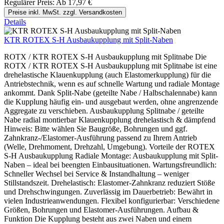
Regulärer Preis:
Ab
17,97 €
Preise inkl. MwSt. zzgl. Versandkosten
Details
KTR ROTEX S-H Ausbaukupplung mit Split-Naben
ROTX / KTR ROTEX S-H Ausbaukupplung mit Splitnabe Die
ROTX / KTR ROTEX S-H Ausbaukupplung mit Splitnabe ist eine
drehelastische Klauenkupplung (auch Elastomerkupplung) für die
Antriebstechnik, wenn es auf schnelle Wartung und radiale Montage
ankommt. Dank Split-Nabe (geteilte Nabe / Halbschalennabe) kann
die Kupplung häufig ein- und ausgebaut werden, ohne angrenzende
Aggregate zu verschieben. Ausbaukupplung Splitnabe / geteilte
Nabe radial montierbar Klauenkupplung drehelastisch & dämpfend
Hinweis: Bitte wählen Sie Baugröße, Bohrungen und ggf.
Zahnkranz-/Elastomer-Ausführung passend zu Ihrem Antrieb
(Welle, Drehmoment, Drehzahl, Umgebung). Vorteile der ROTEX
S-H Ausbaukupplung Radiale Montage: Ausbaukupplung mit Split-
Naben – ideal bei beengten Einbausituationen. Wartungsfreundlich:
Schneller Wechsel bei Service & Instandhaltung – weniger
Stillstandszeit. Drehelastisch: Elastomer-Zahnkranz reduziert Stöße
und Drehschwingungen. Zuverlässig im Dauerbetrieb: Bewährt in
vielen Industrieanwendungen. Flexibel konfigurierbar: Verschiedene
Größen, Bohrungen und Elastomer-Ausführungen. Aufbau &
Funktion Die Kupplung besteht aus zwei Naben und einem