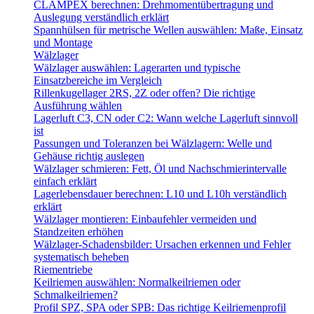
CLAMPEX berechnen: Drehmomentübertragung und
Auslegung verständlich erklärt
Spannhülsen für metrische Wellen auswählen: Maße, Einsatz
und Montage
Wälzlager
Wälzlager auswählen: Lagerarten und typische
Einsatzbereiche im Vergleich
Rillenkugellager 2RS, 2Z oder offen? Die richtige
Ausführung wählen
Lagerluft C3, CN oder C2: Wann welche Lagerluft sinnvoll
ist
Passungen und Toleranzen bei Wälzlagern: Welle und
Gehäuse richtig auslegen
Wälzlager schmieren: Fett, Öl und Nachschmierintervalle
einfach erklärt
Lagerlebensdauer berechnen: L10 und L10h verständlich
erklärt
Wälzlager montieren: Einbaufehler vermeiden und
Standzeiten erhöhen
Wälzlager-Schadensbilder: Ursachen erkennen und Fehler
systematisch beheben
Riementriebe
Keilriemen auswählen: Normalkeilriemen oder
Schmalkeilriemen?
Profil SPZ, SPA oder SPB: Das richtige Keilriemenprofil