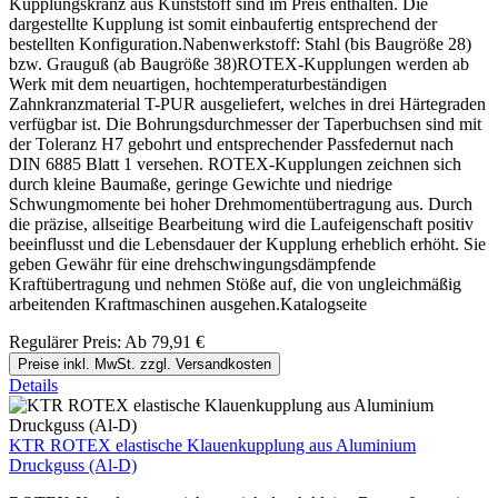
Kupplungskranz aus Kunststoff sind im Preis enthalten. Die
dargestellte Kupplung ist somit einbaufertig entsprechend der
bestellten Konfiguration.Nabenwerkstoff: Stahl (bis Baugröße 28)
bzw. Grauguß (ab Baugröße 38)ROTEX-Kupplungen werden ab
Werk mit dem neuartigen, hochtemperaturbeständigen
Zahnkranzmaterial T-PUR ausgeliefert, welches in drei Härtegraden
verfügbar ist. Die Bohrungsdurchmesser der Taperbuchsen sind mit
der Toleranz H7 gebohrt und entsprechender Passfedernut nach
DIN 6885 Blatt 1 versehen. ROTEX-Kupplungen zeichnen sich
durch kleine Baumaße, geringe Gewichte und niedrige
Schwungmomente bei hoher Drehmomentübertragung aus. Durch
die präzise, allseitige Bearbeitung wird die Laufeigenschaft positiv
beeinflusst und die Lebensdauer der Kupplung erheblich erhöht. Sie
geben Gewähr für eine drehschwingungsdämpfende
Kraftübertragung und nehmen Stöße auf, die von ungleichmäßig
arbeitenden Kraftmaschinen ausgehen.Katalogseite
Regulärer Preis:
Ab
79,91 €
Preise inkl. MwSt. zzgl. Versandkosten
Details
KTR ROTEX elastische Klauenkupplung aus Aluminium
Druckguss (Al-D)