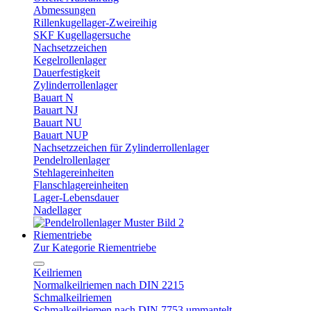
Abmessungen
Rillenkugellager-Zweireihig
SKF Kugellagersuche
Nachsetzzeichen
Kegelrollenlager
Dauerfestigkeit
Zylinderrollenlager
Bauart N
Bauart NJ
Bauart NU
Bauart NUP
Nachsetzzeichen für Zylinderrollenlager
Pendelrollenlager
Stehlagereinheiten
Flanschlagereinheiten
Lager-Lebensdauer
Nadellager
Riementriebe
Zur Kategorie Riementriebe
Keilriemen
Normalkeilriemen nach DIN 2215
Schmalkeilriemen
Schmalkeilriemen nach DIN 7753 ummantelt