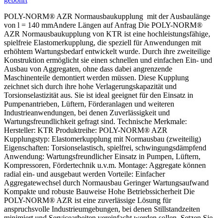
POLY-NORM® AZR Normausbaukupplung mit der Ausbaulänge
von l = 140 mmAndere Längen auf Anfrag Die POLY-NORM®
AZR Normausbaukupplung von KTR ist eine hochleistungsfähige,
spielfreie Elastomerkupplung, die speziell für Anwendungen mit
erhöhtem Wartungsbedarf entwickelt wurde. Durch ihre zweiteilige
Konstruktion ermöglicht sie einen schnellen und einfachen Ein- und
Ausbau von Aggregaten, ohne dass dabei angrenzende
Maschinenteile demontiert werden müssen. Diese Kupplung
zeichnet sich durch ihre hohe Verlagerungskapazität und
Torsionselastizität aus. Sie ist ideal geeignet für den Einsatz in
Pumpenantrieben, Lüftern, Förderanlagen und weiteren
Industrieanwendungen, bei denen Zuverlässigkeit und
Wartungsfreundlichkeit gefragt sind. Technische Merkmale:
Hersteller: KTR Produktreihe: POLY-NORM® AZR
Kupplungstyp: Elastomerkupplung mit Normausbau (zweiteilig)
Eigenschaften: Torsionselastisch, spielfrei, schwingungsdämpfend
Anwendung: Wartungsfreundlicher Einsatz in Pumpen, Lüftern,
Kompressoren, Fördertechnik u.v.m. Montage: Aggregate können
radial ein- und ausgebaut werden Vorteile: Einfacher
Aggregatewechsel durch Normausbau Geringer Wartungsaufwand
Kompakte und robuste Bauweise Hohe Betriebssicherheit Die
POLY-NORM® AZR ist eine zuverlässige Lösung für
anspruchsvolle Industrieumgebungen, bei denen Stillstandzeiten
minimiert und Servicearbeiten vereinfacht werden sollen. Setzen Sie