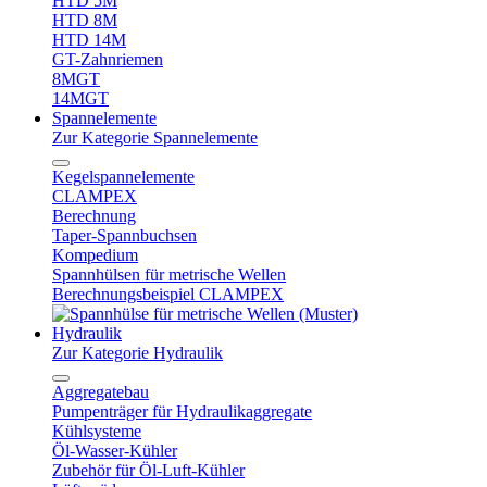
HTD 5M
HTD 8M
HTD 14M
GT-Zahnriemen
8MGT
14MGT
Spannelemente
Zur Kategorie Spannelemente
Kegelspannelemente
CLAMPEX
Berechnung
Taper-Spannbuchsen
Kompedium
Spannhülsen für metrische Wellen
Berechnungsbeispiel CLAMPEX
Hydraulik
Zur Kategorie Hydraulik
Aggregatebau
Pumpenträger für Hydraulikaggregate
Kühlsysteme
Öl-Wasser-Kühler
Zubehör für Öl-Luft-Kühler