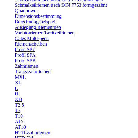
Schmalkeilriemen nach DIN 7753 formgezahnt
Quadpower
Dimensionsbestimmung
Berechnungsbeispiel
Auslegung Riementrieb
Variatorriemen/Breitkeilriemen
Gates Multispeed
Riemenscheiben
Profil SPZ
Profil SPA
Profil SPB
Zahnriemen
Trapezzahnriemen
MXL
XL
L
H
XH
T2.5
T5
T10
AT5
AT10
HTD-Zahnriemen