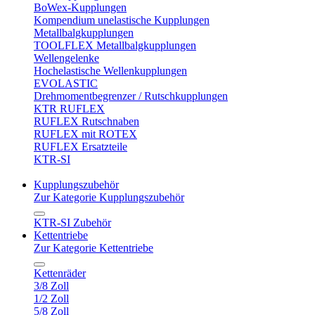
BoWex-Kupplungen
Kompendium unelastische Kupplungen
Metallbalgkupplungen
TOOLFLEX Metallbalgkupplungen
Wellengelenke
Hochelastische Wellenkupplungen
EVOLASTIC
Drehmomentbegrenzer / Rutschkupplungen
KTR RUFLEX
RUFLEX Rutschnaben
RUFLEX mit ROTEX
RUFLEX Ersatzteile
KTR-SI
Kupplungszubehör
Zur Kategorie Kupplungszubehör
KTR-SI Zubehör
Kettentriebe
Zur Kategorie Kettentriebe
Kettenräder
3/8 Zoll
1/2 Zoll
5/8 Zoll