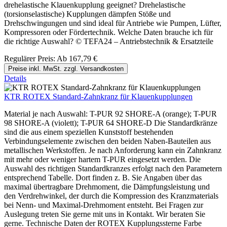
drehelastische Klauenkupplung geeignet? Drehelastische
(torsionselastische) Kupplungen dämpfen Stöße und
Drehschwingungen und sind ideal für Antriebe wie Pumpen, Lüfter,
Kompressoren oder Fördertechnik. Welche Daten brauche ich für
die richtige Auswahl? © TEFA24 – Antriebstechnik & Ersatzteile
Regulärer Preis:
Ab
167,79 €
Preise inkl. MwSt. zzgl. Versandkosten
Details
KTR ROTEX Standard-Zahnkranz für Klauenkupplungen
Material je nach Auswahl: T-PUR 92 SHORE-A (orange); T-PUR
98 SHORE-A (violett); T-PUR 64 SHORE-D Die Standardkränze
sind die aus einem speziellen Kunststoff bestehenden
Verbindungselemente zwischen den beiden Naben-Bauteilen aus
metallischen Werkstoffen. Je nach Anforderung kann ein Zahnkranz
mit mehr oder weniger hartem T-PUR eingesetzt werden. Die
Auswahl des richtigen Standardkranzes erfolgt nach den Parametern
entsprechend Tabelle. Dort finden z. B. Sie Angaben über das
maximal übertragbare Drehmoment, die Dämpfungsleistung und
den Verdrehwinkel, der durch die Kompression des Kranzmaterials
bei Nenn- und Maximal-Drehmoment entsteht. Bei Fragen zur
Auslegung treten Sie gerne mit uns in Kontakt. Wir beraten Sie
gerne. Technische Daten der ROTEX Kupplungssterne Farbe