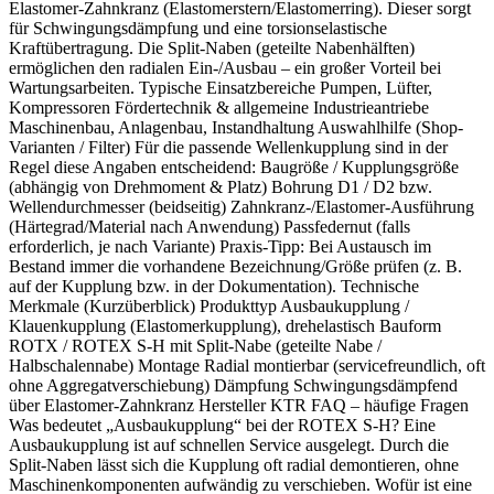
Elastomer-Zahnkranz (Elastomerstern/Elastomerring). Dieser sorgt
für Schwingungsdämpfung und eine torsionselastische
Kraftübertragung. Die Split-Naben (geteilte Nabenhälften)
ermöglichen den radialen Ein-/Ausbau – ein großer Vorteil bei
Wartungsarbeiten. Typische Einsatzbereiche Pumpen, Lüfter,
Kompressoren Fördertechnik & allgemeine Industrieantriebe
Maschinenbau, Anlagenbau, Instandhaltung Auswahlhilfe (Shop-
Varianten / Filter) Für die passende Wellenkupplung sind in der
Regel diese Angaben entscheidend: Baugröße / Kupplungsgröße
(abhängig von Drehmoment & Platz) Bohrung D1 / D2 bzw.
Wellendurchmesser (beidseitig) Zahnkranz-/Elastomer-Ausführung
(Härtegrad/Material nach Anwendung) Passfedernut (falls
erforderlich, je nach Variante) Praxis-Tipp: Bei Austausch im
Bestand immer die vorhandene Bezeichnung/Größe prüfen (z. B.
auf der Kupplung bzw. in der Dokumentation). Technische
Merkmale (Kurzüberblick) Produkttyp Ausbaukupplung /
Klauenkupplung (Elastomerkupplung), drehelastisch Bauform
ROTX / ROTEX S-H mit Split-Nabe (geteilte Nabe /
Halbschalennabe) Montage Radial montierbar (servicefreundlich, oft
ohne Aggregatverschiebung) Dämpfung Schwingungsdämpfend
über Elastomer-Zahnkranz Hersteller KTR FAQ – häufige Fragen
Was bedeutet „Ausbaukupplung“ bei der ROTEX S-H? Eine
Ausbaukupplung ist auf schnellen Service ausgelegt. Durch die
Split-Naben lässt sich die Kupplung oft radial demontieren, ohne
Maschinenkomponenten aufwändig zu verschieben. Wofür ist eine