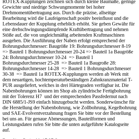
ROTEX-Kupplungen zeichnen sich durch kleine Baumaße, geringe
Gewichte und niedrige Schwungmomente bei hoher
Drehmomentübertragung aus. Durch die präzise, allseitige
Bearbeitung wird die Laufeigenschaft positiv beeinflusst und die
Lebensdauer der Kupplung erheblich erhöht. Sie geben Gewähr für
eine drehschwingungsdämpfende Kraftübertragung und nehmen
Stöße auf, die von ungleichmäßig arbeitenden Kraftmaschinen
ausgehen. Die Ausführung der Naben erfolgt entsprechend der
Bohrungsdurchmesser: Baugröße 19: Bohrungsdurchmesser 8-19
=> Bauteil 1 Bohrungsdurchmesser 20-24 => Bauteil 1a Baugröße
24: Bohrungsdurchmesser 10-24 => Bauteil 1
Bohrungsdurchmesser 25-28 => Bauteil 1a Baugroße 28:
Bohrungsdurchmesser 14-28 => Bauteil 1 Bohrungsdurchmesser
30-38 => Bauteil 1a ROTEX-Kupplungen werden ab Werk mit
dem neuartigen, hochtemperaturbeständigen Zahnkranzmaterial T-
PUR ausgeliefert, welches in drei Härtegraden verfügbar ist. Die
Nabenbohrungen können im Shop als zylindrische Fertigbohrung
mit der Tolerenz H7 und der entsprechenden Passfedernut nach
DIN 6885/1-JS9 einfach hinzugebucht werden. Sonderwünsche für
die Herstellung der Nabenbohrung, wie Zollbohrung, Kegelbohrung
und SAE-Evolventverzahnung fragen Sie bitte vor der Bestellung
bei uns an. Für genaue Abmessungen, Bauteilformen und
Leistungsdaten rufen Sie bitte die unten aufgeführte Katalogseite
auf.