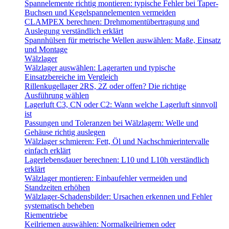
Spannelemente richtig montieren: typische Fehler bei Taper-
Buchsen und Kegelspannelementen vermeiden
CLAMPEX berechnen: Drehmomentübertragung und
Auslegung verständlich erklärt
Spannhülsen für metrische Wellen auswählen: Maße, Einsatz
und Montage
Wälzlager
Wälzlager auswählen: Lagerarten und typische
Einsatzbereiche im Vergleich
Rillenkugellager 2RS, 2Z oder offen? Die richtige
Ausführung wählen
Lagerluft C3, CN oder C2: Wann welche Lagerluft sinnvoll
ist
Passungen und Toleranzen bei Wälzlagern: Welle und
Gehäuse richtig auslegen
Wälzlager schmieren: Fett, Öl und Nachschmierintervalle
einfach erklärt
Lagerlebensdauer berechnen: L10 und L10h verständlich
erklärt
Wälzlager montieren: Einbaufehler vermeiden und
Standzeiten erhöhen
Wälzlager-Schadensbilder: Ursachen erkennen und Fehler
systematisch beheben
Riementriebe
Keilriemen auswählen: Normalkeilriemen oder