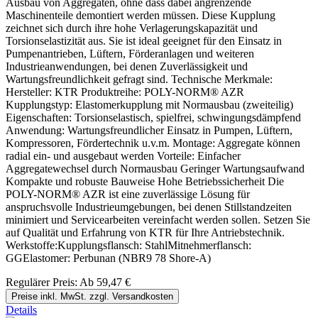
Ausbau von Aggregaten, ohne dass dabei angrenzende
Maschinenteile demontiert werden müssen. Diese Kupplung
zeichnet sich durch ihre hohe Verlagerungskapazität und
Torsionselastizität aus. Sie ist ideal geeignet für den Einsatz in
Pumpenantrieben, Lüftern, Förderanlagen und weiteren
Industrieanwendungen, bei denen Zuverlässigkeit und
Wartungsfreundlichkeit gefragt sind. Technische Merkmale:
Hersteller: KTR Produktreihe: POLY-NORM® AZR
Kupplungstyp: Elastomerkupplung mit Normausbau (zweiteilig)
Eigenschaften: Torsionselastisch, spielfrei, schwingungsdämpfend
Anwendung: Wartungsfreundlicher Einsatz in Pumpen, Lüftern,
Kompressoren, Fördertechnik u.v.m. Montage: Aggregate können
radial ein- und ausgebaut werden Vorteile: Einfacher
Aggregatewechsel durch Normausbau Geringer Wartungsaufwand
Kompakte und robuste Bauweise Hohe Betriebssicherheit Die
POLY-NORM® AZR ist eine zuverlässige Lösung für
anspruchsvolle Industrieumgebungen, bei denen Stillstandzeiten
minimiert und Servicearbeiten vereinfacht werden sollen. Setzen Sie
auf Qualität und Erfahrung von KTR für Ihre Antriebstechnik.
Werkstoffe:Kupplungsflansch: StahlMitnehmerflansch:
GGElastomer: Perbunan (NBR9 78 Shore-A)
Regulärer Preis:
Ab
59,47 €
Preise inkl. MwSt. zzgl. Versandkosten
Details