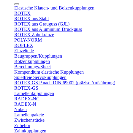
Elastische Klauen- und Bolzenkupplungen
ROTEX
ROTEX aus Stahl
ROTEX aus Grauguss (GJL)
ROTEX aus Aluminium-Druckguss
ROTEX Zahnkränze
POLY-NORM
ROFLEX
Einzelteile
Baugruppen/Kupplungen
Bolzenkupplungen
Berechnungs-Sheet
Kompendium elastische Kupplungen
Spielfreie Servokupplungen
ROTEX GS P nach DIN 69002 (präzise Aufsührung)
ROTEX-GS
Lamellenkupplungen
RADEX-NC
RADEX-N
Naben
Lamellenpakete
Zwischenstücke
Zubehör
Zahnkupplungen