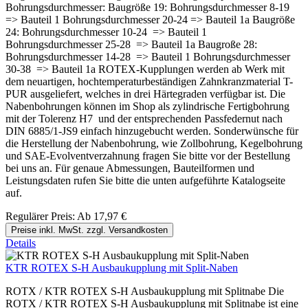
Bohrungsdurchmesser: Baugröße 19: Bohrungsdurchmesser 8-19
=> Bauteil 1 Bohrungsdurchmesser 20-24 => Bauteil 1a Baugröße
24: Bohrungsdurchmesser 10-24 => Bauteil 1
Bohrungsdurchmesser 25-28 => Bauteil 1a Baugroße 28:
Bohrungsdurchmesser 14-28 => Bauteil 1 Bohrungsdurchmesser
30-38 => Bauteil 1a ROTEX-Kupplungen werden ab Werk mit
dem neuartigen, hochtemperaturbeständigen Zahnkranzmaterial T-
PUR ausgeliefert, welches in drei Härtegraden verfügbar ist. Die
Nabenbohrungen können im Shop als zylindrische Fertigbohrung
mit der Tolerenz H7 und der entsprechenden Passfedernut nach
DIN 6885/1-JS9 einfach hinzugebucht werden. Sonderwünsche für
die Herstellung der Nabenbohrung, wie Zollbohrung, Kegelbohrung
und SAE-Evolventverzahnung fragen Sie bitte vor der Bestellung
bei uns an. Für genaue Abmessungen, Bauteilformen und
Leistungsdaten rufen Sie bitte die unten aufgeführte Katalogseite
auf.
Regulärer Preis:
Ab
17,97 €
Preise inkl. MwSt. zzgl. Versandkosten
Details
KTR ROTEX S-H Ausbaukupplung mit Split-Naben
ROTX / KTR ROTEX S-H Ausbaukupplung mit Splitnabe Die
ROTX / KTR ROTEX S-H Ausbaukupplung mit Splitnabe ist eine