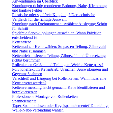
Anwendungen im Überblick
Kupplungen richtig montieren: Bohrung, Nabe, Klemmung
und häufige Fehler
Elastische oder spielfreie Kupplung? Der technische
Vergleich für die richtige Auswahl
Kupplung nach Drehmoment auswählen: Auslegung Schritt
für Schritt
Spielfreie Servokupplungen auswählen: Wann Präzision
entscheidend ist
Kettentriebe
Kettenrad zur Kette wählen: So passen Teilung, Zähnezahl
und Nabe zusammen
Kettentrieb auslegen: Teilung, Zähnezahl und Übersetzung
richtig bestimmen
Rollenketten Größen und Teilungen: Welche Kette passt?
Polygoneffekt im Kettentrieb: Ursachen, Auswirkungen und
Gegenmaßnahmen
Verschleiß und Längung bei Rollenketten: Wann muss eine
Kette ersetzt werden?
Kettenvermessung leicht gemacht: Kette identifizieren und
korrekt ersetzen
Professionelle Montage von Rollenketten
Spannelemente
Taper-Spannbuchsen oder Kegelspannelemente? Die richtige
Welle-Nabe-Verbindung wählen