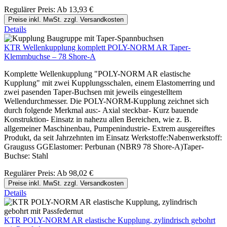
Regulärer Preis:
Ab
13,93 €
Preise inkl. MwSt. zzgl. Versandkosten
Details
KTR Wellenkupplung komplett POLY-NORM AR Taper-
Klemmbuchse – 78 Shore-A
Komplette Wellenkupplung "POLY-NORM AR elastische
Kupplung" mit zwei Kupplungsschalen, einem Elastomerring und
zwei pasenden Taper-Buchsen mit jeweils eingestelltem
Wellendurchmesser. Die POLY-NORM-Kupplung zeichnet sich
durch folgende Merkmal aus:- Axial steckbar- Kurz bauende
Konstruktion- Einsatz in nahezu allen Bereichen, wie z. B.
allgemeiner Maschinenbau, Pumpenindustrie- Extrem ausgereiftes
Produkt, da seit Jahrzehnten im Einsatz Werkstoffe:Nabenwerkstoff:
Grauguss GGElastomer: Perbunan (NBR9 78 Shore-A)Taper-
Buchse: Stahl
Regulärer Preis:
Ab
98,02 €
Preise inkl. MwSt. zzgl. Versandkosten
Details
KTR POLY-NORM AR elastische Kupplung, zylindrisch gebohrt