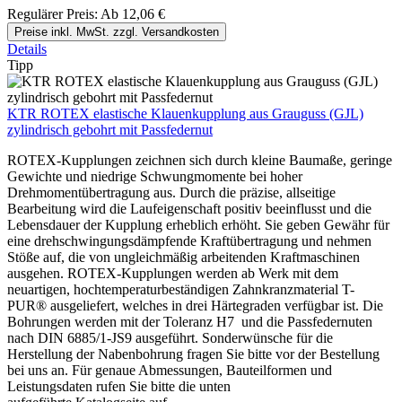
Regulärer Preis:
Ab
12,06 €
Preise inkl. MwSt. zzgl. Versandkosten
Details
Tipp
KTR ROTEX elastische Klauenkupplung aus Grauguss (GJL)
zylindrisch gebohrt mit Passfedernut
ROTEX-Kupplungen zeichnen sich durch kleine Baumaße, geringe
Gewichte und niedrige Schwungmomente bei hoher
Drehmomentübertragung aus. Durch die präzise, allseitige
Bearbeitung wird die Laufeigenschaft positiv beeinflusst und die
Lebensdauer der Kupplung erheblich erhöht. Sie geben Gewähr für
eine drehschwingungsdämpfende Kraftübertragung und nehmen
Stöße auf, die von ungleichmäßig arbeitenden Kraftmaschinen
ausgehen. ROTEX-Kupplungen werden ab Werk mit dem
neuartigen, hochtemperaturbeständigen Zahnkranzmaterial T-
PUR® ausgeliefert, welches in drei Härtegraden verfügbar ist. Die
Bohrungen werden mit der Toleranz H7 und die Passfedernuten
nach DIN 6885/1-JS9 ausgeführt. Sonderwünsche für die
Herstellung der Nabenbohrung fragen Sie bitte vor der Bestellung
bei uns an. Für genaue Abmessungen, Bauteilformen und
Leistungsdaten rufen Sie bitte die unten