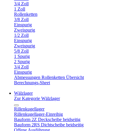
3/4 Zoll
1 Zoll
Rollenketten
3/8 Zoll
Einspurig
Zweispurig
1/2 Zoll
Einspurig
Zweispurig
5/8 Zoll
1 Spurig
2 Spurig
3/4 Zoll
Einspurig
Abmessungen Rollenketten Übersicht
Berechnungs-Sheet
Wälzlager
Zur Kategorie Wälzlager
Rillenkugellager
Rillenkugellager-Einreihig
Bauform 2Z Deckscheibe beidseitig
Bauform 2RS Dichtscheibe beidseitig
Offene Ausführung