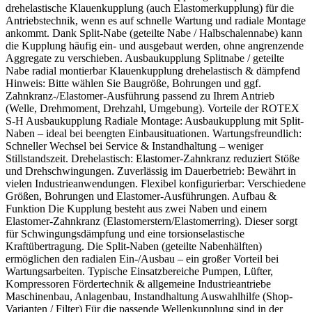
drehelastische Klauenkupplung (auch Elastomerkupplung) für die
Antriebstechnik, wenn es auf schnelle Wartung und radiale Montage
ankommt. Dank Split-Nabe (geteilte Nabe / Halbschalennabe) kann
die Kupplung häufig ein- und ausgebaut werden, ohne angrenzende
Aggregate zu verschieben. Ausbaukupplung Splitnabe / geteilte
Nabe radial montierbar Klauenkupplung drehelastisch & dämpfend
Hinweis: Bitte wählen Sie Baugröße, Bohrungen und ggf.
Zahnkranz-/Elastomer-Ausführung passend zu Ihrem Antrieb
(Welle, Drehmoment, Drehzahl, Umgebung). Vorteile der ROTEX
S-H Ausbaukupplung Radiale Montage: Ausbaukupplung mit Split-
Naben – ideal bei beengten Einbausituationen. Wartungsfreundlich:
Schneller Wechsel bei Service & Instandhaltung – weniger
Stillstandszeit. Drehelastisch: Elastomer-Zahnkranz reduziert Stöße
und Drehschwingungen. Zuverlässig im Dauerbetrieb: Bewährt in
vielen Industrieanwendungen. Flexibel konfigurierbar: Verschiedene
Größen, Bohrungen und Elastomer-Ausführungen. Aufbau &
Funktion Die Kupplung besteht aus zwei Naben und einem
Elastomer-Zahnkranz (Elastomerstern/Elastomerring). Dieser sorgt
für Schwingungsdämpfung und eine torsionselastische
Kraftübertragung. Die Split-Naben (geteilte Nabenhälften)
ermöglichen den radialen Ein-/Ausbau – ein großer Vorteil bei
Wartungsarbeiten. Typische Einsatzbereiche Pumpen, Lüfter,
Kompressoren Fördertechnik & allgemeine Industrieantriebe
Maschinenbau, Anlagenbau, Instandhaltung Auswahlhilfe (Shop-
Varianten / Filter) Für die passende Wellenkupplung sind in der