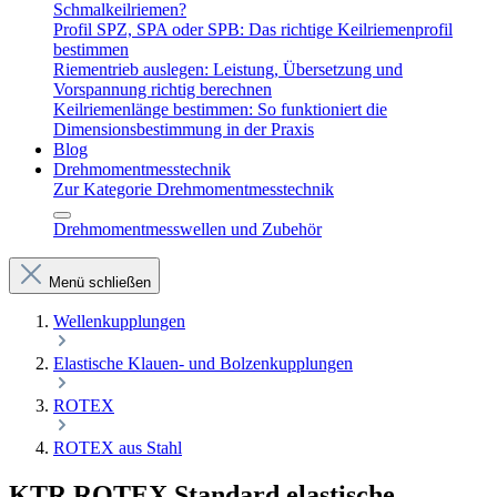
Schmalkeilriemen?
Profil SPZ, SPA oder SPB: Das richtige Keilriemenprofil
bestimmen
Riementrieb auslegen: Leistung, Übersetzung und
Vorspannung richtig berechnen
Keilriemenlänge bestimmen: So funktioniert die
Dimensionsbestimmung in der Praxis
Blog
Drehmomentmesstechnik
Zur Kategorie Drehmomentmesstechnik
Drehmomentmesswellen und Zubehör
Menü schließen
Wellenkupplungen
Elastische Klauen- und Bolzenkupplungen
ROTEX
ROTEX aus Stahl
KTR ROTEX Standard elastische