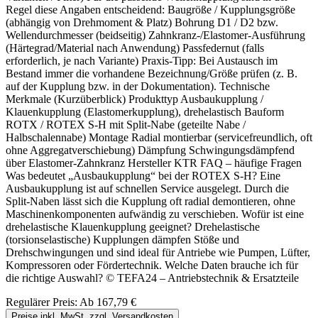
Regel diese Angaben entscheidend: Baugröße / Kupplungsgröße
(abhängig von Drehmoment & Platz) Bohrung D1 / D2 bzw.
Wellendurchmesser (beidseitig) Zahnkranz-/Elastomer-Ausführung
(Härtegrad/Material nach Anwendung) Passfedernut (falls
erforderlich, je nach Variante) Praxis-Tipp: Bei Austausch im
Bestand immer die vorhandene Bezeichnung/Größe prüfen (z. B.
auf der Kupplung bzw. in der Dokumentation). Technische
Merkmale (Kurzüberblick) Produkttyp Ausbaukupplung /
Klauenkupplung (Elastomerkupplung), drehelastisch Bauform
ROTX / ROTEX S-H mit Split-Nabe (geteilte Nabe /
Halbschalennabe) Montage Radial montierbar (servicefreundlich, oft
ohne Aggregatverschiebung) Dämpfung Schwingungsdämpfend
über Elastomer-Zahnkranz Hersteller KTR FAQ – häufige Fragen
Was bedeutet „Ausbaukupplung“ bei der ROTEX S-H? Eine
Ausbaukupplung ist auf schnellen Service ausgelegt. Durch die
Split-Naben lässt sich die Kupplung oft radial demontieren, ohne
Maschinenkomponenten aufwändig zu verschieben. Wofür ist eine
drehelastische Klauenkupplung geeignet? Drehelastische
(torsionselastische) Kupplungen dämpfen Stöße und
Drehschwingungen und sind ideal für Antriebe wie Pumpen, Lüfter,
Kompressoren oder Fördertechnik. Welche Daten brauche ich für
die richtige Auswahl? © TEFA24 – Antriebstechnik & Ersatzteile
Regulärer Preis:
Ab
167,79 €
Preise inkl. MwSt. zzgl. Versandkosten