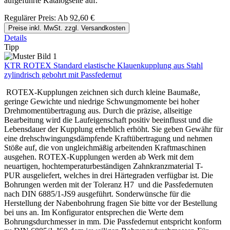
aufgeführte Katalogseite auf.
Regulärer Preis:
Ab
92,60 €
Preise inkl. MwSt. zzgl. Versandkosten
Details
Tipp
KTR ROTEX Standard elastische Klauenkupplung aus Stahl
zylindrisch gebohrt mit Passfedernut
ROTEX-Kupplungen zeichnen sich durch kleine Baumaße,
geringe Gewichte und niedrige Schwungmomente bei hoher
Drehmomentübertragung aus. Durch die präzise, allseitige
Bearbeitung wird die Laufeigenschaft positiv beeinflusst und die
Lebensdauer der Kupplung erheblich erhöht. Sie geben Gewähr für
eine drehschwingungsdämpfende Kraftübertragung und nehmen
Stöße auf, die von ungleichmäßig arbeitenden Kraftmaschinen
ausgehen. ROTEX-Kupplungen werden ab Werk mit dem
neuartigen, hochtemperaturbeständigen Zahnkranzmaterial T-
PUR ausgeliefert, welches in drei Härtegraden verfügbar ist. Die
Bohrungen werden mit der Toleranz H7 und die Passfedernuten
nach DIN 6885/1-JS9 ausgeführt. Sonderwünsche für die
Herstellung der Nabenbohrung fragen Sie bitte vor der Bestellung
bei uns an. Im Konfigurator entsprechen die Werte dem
Bohrungsdurchmesser in mm. Die Passfedernut entspricht konform