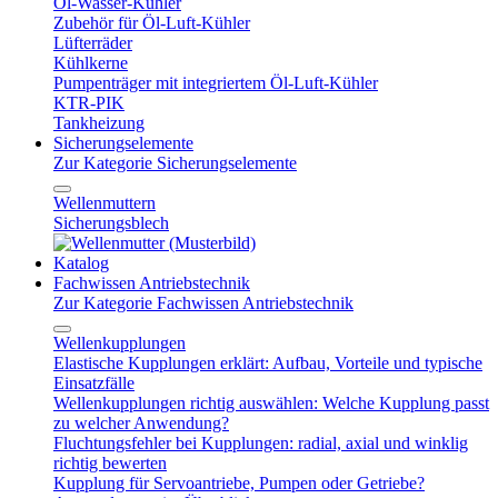
Öl-Wasser-Kühler
Zubehör für Öl-Luft-Kühler
Lüfterräder
Kühlkerne
Pumpenträger mit integriertem Öl-Luft-Kühler
KTR-PIK
Tankheizung
Sicherungselemente
Zur Kategorie Sicherungselemente
Wellenmuttern
Sicherungsblech
Katalog
Fachwissen Antriebstechnik
Zur Kategorie Fachwissen Antriebstechnik
Wellenkupplungen
Elastische Kupplungen erklärt: Aufbau, Vorteile und typische
Einsatzfälle
Wellenkupplungen richtig auswählen: Welche Kupplung passt
zu welcher Anwendung?
Fluchtungsfehler bei Kupplungen: radial, axial und winklig
richtig bewerten
Kupplung für Servoantriebe, Pumpen oder Getriebe?