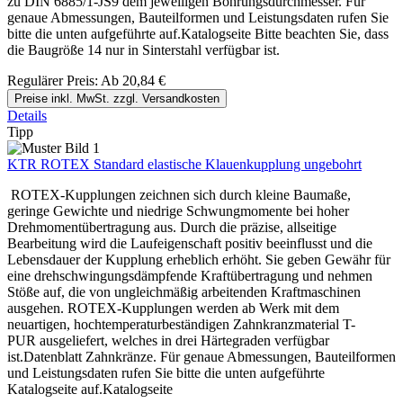
zu DIN 6885/1-JS9 dem jeweiligen Bohrungsdurchmesser. Für
genaue Abmessungen, Bauteilformen und Leistungsdaten rufen Sie
bitte die unten aufgeführte auf.Katalogseite Bitte beachten Sie, dass
die Baugröße 14 nur in Sinterstahl verfügbar ist.
Regulärer Preis:
Ab
20,84 €
Preise inkl. MwSt. zzgl. Versandkosten
Details
Tipp
KTR ROTEX Standard elastische Klauenkupplung ungebohrt
ROTEX-Kupplungen zeichnen sich durch kleine Baumaße,
geringe Gewichte und niedrige Schwungmomente bei hoher
Drehmomentübertragung aus. Durch die präzise, allseitige
Bearbeitung wird die Laufeigenschaft positiv beeinflusst und die
Lebensdauer der Kupplung erheblich erhöht. Sie geben Gewähr für
eine drehschwingungsdämpfende Kraftübertragung und nehmen
Stöße auf, die von ungleichmäßig arbeitenden Kraftmaschinen
ausgehen. ROTEX-Kupplungen werden ab Werk mit dem
neuartigen, hochtemperaturbeständigen Zahnkranzmaterial T-
PUR ausgeliefert, welches in drei Härtegraden verfügbar
ist.Datenblatt Zahnkränze. Für genaue Abmessungen, Bauteilformen
und Leistungsdaten rufen Sie bitte die unten aufgeführte
Katalogseite auf.Katalogseite