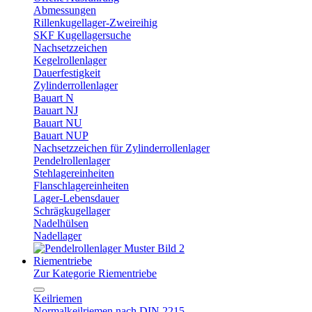
Abmessungen
Rillenkugellager-Zweireihig
SKF Kugellagersuche
Nachsetzzeichen
Kegelrollenlager
Dauerfestigkeit
Zylinderrollenlager
Bauart N
Bauart NJ
Bauart NU
Bauart NUP
Nachsetzzeichen für Zylinderrollenlager
Pendelrollenlager
Stehlagereinheiten
Flanschlagereinheiten
Lager-Lebensdauer
Schrägkugellager
Nadelhülsen
Nadellager
Riementriebe
Zur Kategorie Riementriebe
Keilriemen
Normalkeilriemen nach DIN 2215