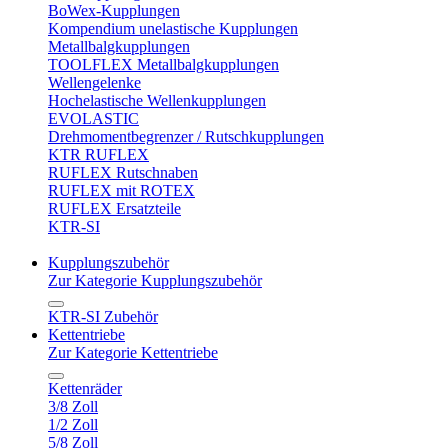
BoWex-Kupplungen
Kompendium unelastische Kupplungen
Metallbalgkupplungen
TOOLFLEX Metallbalgkupplungen
Wellengelenke
Hochelastische Wellenkupplungen
EVOLASTIC
Drehmomentbegrenzer / Rutschkupplungen
KTR RUFLEX
RUFLEX Rutschnaben
RUFLEX mit ROTEX
RUFLEX Ersatzteile
KTR-SI
Kupplungszubehör
Zur Kategorie Kupplungszubehör
KTR-SI Zubehör
Kettentriebe
Zur Kategorie Kettentriebe
Kettenräder
3/8 Zoll
1/2 Zoll
5/8 Zoll