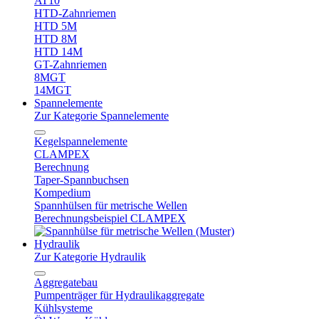
AT10
HTD-Zahnriemen
HTD 5M
HTD 8M
HTD 14M
GT-Zahnriemen
8MGT
14MGT
Spannelemente
Zur Kategorie Spannelemente
Kegelspannelemente
CLAMPEX
Berechnung
Taper-Spannbuchsen
Kompedium
Spannhülsen für metrische Wellen
Berechnungsbeispiel CLAMPEX
Hydraulik
Zur Kategorie Hydraulik
Aggregatebau
Pumpenträger für Hydraulikaggregate
Kühlsysteme