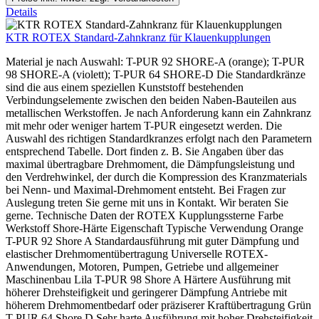
Details
KTR ROTEX Standard-Zahnkranz für Klauenkupplungen
Material je nach Auswahl: T-PUR 92 SHORE-A (orange); T-PUR
98 SHORE-A (violett); T-PUR 64 SHORE-D Die Standardkränze
sind die aus einem speziellen Kunststoff bestehenden
Verbindungselemente zwischen den beiden Naben-Bauteilen aus
metallischen Werkstoffen. Je nach Anforderung kann ein Zahnkranz
mit mehr oder weniger hartem T-PUR eingesetzt werden. Die
Auswahl des richtigen Standardkranzes erfolgt nach den Parametern
entsprechend Tabelle. Dort finden z. B. Sie Angaben über das
maximal übertragbare Drehmoment, die Dämpfungsleistung und
den Verdrehwinkel, der durch die Kompression des Kranzmaterials
bei Nenn- und Maximal-Drehmoment entsteht. Bei Fragen zur
Auslegung treten Sie gerne mit uns in Kontakt. Wir beraten Sie
gerne. Technische Daten der ROTEX Kupplungssterne Farbe
Werkstoff Shore-Härte Eigenschaft Typische Verwendung Orange
T-PUR 92 Shore A Standardausführung mit guter Dämpfung und
elastischer Drehmomentübertragung Universelle ROTEX-
Anwendungen, Motoren, Pumpen, Getriebe und allgemeiner
Maschinenbau Lila T-PUR 98 Shore A Härtere Ausführung mit
höherer Drehsteifigkeit und geringerer Dämpfung Antriebe mit
höherem Drehmomentbedarf oder präziserer Kraftübertragung Grün
T-PUR 64 Shore D Sehr harte Ausführung mit hoher Drehsteifigkeit