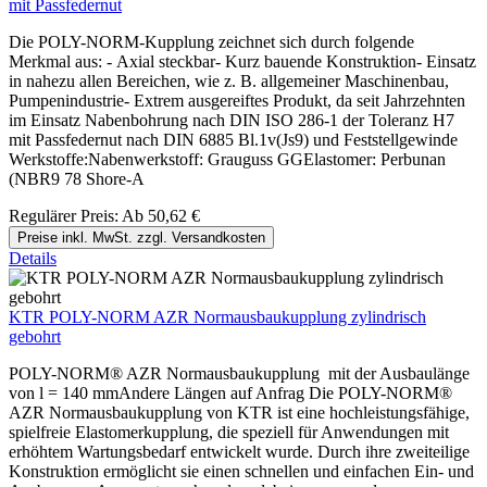
mit Passfedernut
Die POLY-NORM-Kupplung zeichnet sich durch folgende
Merkmal aus: - Axial steckbar- Kurz bauende Konstruktion- Einsatz
in nahezu allen Bereichen, wie z. B. allgemeiner Maschinenbau,
Pumpenindustrie- Extrem ausgereiftes Produkt, da seit Jahrzehnten
im Einsatz Nabenbohrung nach DIN ISO 286-1 der Toleranz H7
mit Passfedernut nach DIN 6885 Bl.1v(Js9) und Feststellgewinde
Werkstoffe:Nabenwerkstoff: Grauguss GGElastomer: Perbunan
(NBR9 78 Shore-A
Regulärer Preis:
Ab
50,62 €
Preise inkl. MwSt. zzgl. Versandkosten
Details
KTR POLY-NORM AZR Normausbaukupplung zylindrisch
gebohrt
POLY-NORM® AZR Normausbaukupplung mit der Ausbaulänge
von l = 140 mmAndere Längen auf Anfrag Die POLY-NORM®
AZR Normausbaukupplung von KTR ist eine hochleistungsfähige,
spielfreie Elastomerkupplung, die speziell für Anwendungen mit
erhöhtem Wartungsbedarf entwickelt wurde. Durch ihre zweiteilige
Konstruktion ermöglicht sie einen schnellen und einfachen Ein- und