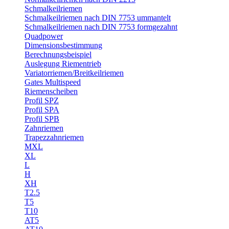
Schmalkeilriemen
Schmalkeilriemen nach DIN 7753 ummantelt
Schmalkeilriemen nach DIN 7753 formgezahnt
Quadpower
Dimensionsbestimmung
Berechnungsbeispiel
Auslegung Riementrieb
Variatorriemen/Breitkeilriemen
Gates Multispeed
Riemenscheiben
Profil SPZ
Profil SPA
Profil SPB
Zahnriemen
Trapezzahnriemen
MXL
XL
L
H
XH
T2.5
T5
T10
AT5