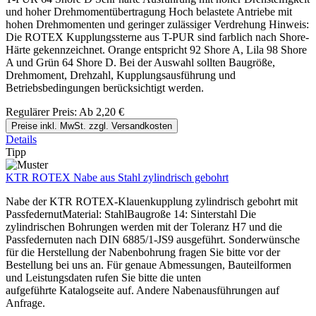
und hoher Drehmomentübertragung Hoch belastete Antriebe mit
hohen Drehmomenten und geringer zulässiger Verdrehung Hinweis:
Die ROTEX Kupplungssterne aus T-PUR sind farblich nach Shore-
Härte gekennzeichnet. Orange entspricht 92 Shore A, Lila 98 Shore
A und Grün 64 Shore D. Bei der Auswahl sollten Baugröße,
Drehmoment, Drehzahl, Kupplungsausführung und
Betriebsbedingungen berücksichtigt werden.
Regulärer Preis:
Ab
2,20 €
Preise inkl. MwSt. zzgl. Versandkosten
Details
Tipp
KTR ROTEX Nabe aus Stahl zylindrisch gebohrt
Nabe der KTR ROTEX-Klauenkupplung zylindrisch gebohrt mit
PassfedernutMaterial: StahlBaugroße 14: Sinterstahl Die
zylindrischen Bohrungen werden mit der Toleranz H7 und die
Passfedernuten nach DIN 6885/1-JS9 ausgeführt. Sonderwünsche
für die Herstellung der Nabenbohrung fragen Sie bitte vor der
Bestellung bei uns an. Für genaue Abmessungen, Bauteilformen
und Leistungsdaten rufen Sie bitte die unten
aufgeführte Katalogseite auf. Andere Nabenausführungen auf
Anfrage.