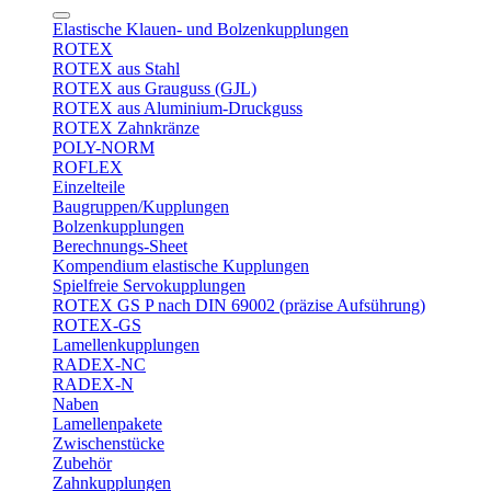
Elastische Klauen- und Bolzenkupplungen
ROTEX
ROTEX aus Stahl
ROTEX aus Grauguss (GJL)
ROTEX aus Aluminium-Druckguss
ROTEX Zahnkränze
POLY-NORM
ROFLEX
Einzelteile
Baugruppen/Kupplungen
Bolzenkupplungen
Berechnungs-Sheet
Kompendium elastische Kupplungen
Spielfreie Servokupplungen
ROTEX GS P nach DIN 69002 (präzise Aufsührung)
ROTEX-GS
Lamellenkupplungen
RADEX-NC
RADEX-N
Naben
Lamellenpakete
Zwischenstücke
Zubehör
Zahnkupplungen