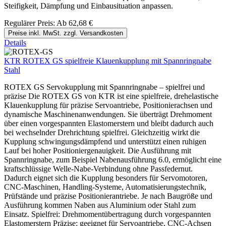
Steifigkeit, Dämpfung und Einbausituation anpassen.
Regulärer Preis:
Ab
62,68 €
Preise inkl. MwSt. zzgl. Versandkosten
Details
KTR ROTEX GS spielfreie Klauenkupplung mit Spannringnabe
Stahl
ROTEX GS Servokupplung mit Spannringnabe – spielfrei und
präzise Die ROTEX GS von KTR ist eine spielfreie, drehelastische
Klauenkupplung für präzise Servoantriebe, Positionierachsen und
dynamische Maschinenanwendungen. Sie überträgt Drehmoment
über einen vorgespannten Elastomerstern und bleibt dadurch auch
bei wechselnder Drehrichtung spielfrei. Gleichzeitig wirkt die
Kupplung schwingungsdämpfend und unterstützt einen ruhigen
Lauf bei hoher Positioniergenauigkeit. Die Ausführung mit
Spannringnabe, zum Beispiel Nabenausführung 6.0, ermöglicht eine
kraftschlüssige Welle-Nabe-Verbindung ohne Passfedernut.
Dadurch eignet sich die Kupplung besonders für Servomotoren,
CNC-Maschinen, Handling-Systeme, Automatisierungstechnik,
Prüfstände und präzise Positionierantriebe. Je nach Baugröße und
Ausführung kommen Naben aus Aluminium oder Stahl zum
Einsatz. Spielfrei: Drehmomentübertragung durch vorgespannten
Elastomerstern Präzise: geeignet für Servoantriebe, CNC-Achsen