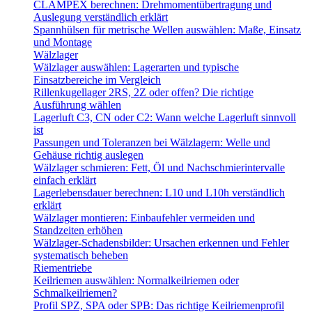
CLAMPEX berechnen: Drehmomentübertragung und
Auslegung verständlich erklärt
Spannhülsen für metrische Wellen auswählen: Maße, Einsatz
und Montage
Wälzlager
Wälzlager auswählen: Lagerarten und typische
Einsatzbereiche im Vergleich
Rillenkugellager 2RS, 2Z oder offen? Die richtige
Ausführung wählen
Lagerluft C3, CN oder C2: Wann welche Lagerluft sinnvoll
ist
Passungen und Toleranzen bei Wälzlagern: Welle und
Gehäuse richtig auslegen
Wälzlager schmieren: Fett, Öl und Nachschmierintervalle
einfach erklärt
Lagerlebensdauer berechnen: L10 und L10h verständlich
erklärt
Wälzlager montieren: Einbaufehler vermeiden und
Standzeiten erhöhen
Wälzlager-Schadensbilder: Ursachen erkennen und Fehler
systematisch beheben
Riementriebe
Keilriemen auswählen: Normalkeilriemen oder
Schmalkeilriemen?
Profil SPZ, SPA oder SPB: Das richtige Keilriemenprofil