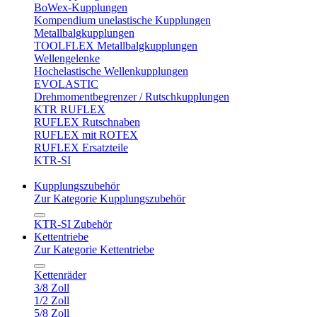
BoWex-Kupplungen
Kompendium unelastische Kupplungen
Metallbalgkupplungen
TOOLFLEX Metallbalgkupplungen
Wellengelenke
Hochelastische Wellenkupplungen
EVOLASTIC
Drehmomentbegrenzer / Rutschkupplungen
KTR RUFLEX
RUFLEX Rutschnaben
RUFLEX mit ROTEX
RUFLEX Ersatzteile
KTR-SI
Kupplungszubehör
Zur Kategorie Kupplungszubehör
KTR-SI Zubehör
Kettentriebe
Zur Kategorie Kettentriebe
Kettenräder
3/8 Zoll
1/2 Zoll
5/8 Zoll