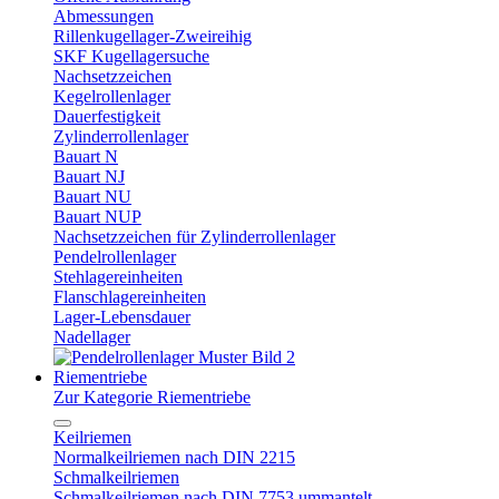
Abmessungen
Rillenkugellager-Zweireihig
SKF Kugellagersuche
Nachsetzzeichen
Kegelrollenlager
Dauerfestigkeit
Zylinderrollenlager
Bauart N
Bauart NJ
Bauart NU
Bauart NUP
Nachsetzzeichen für Zylinderrollenlager
Pendelrollenlager
Stehlagereinheiten
Flanschlagereinheiten
Lager-Lebensdauer
Nadellager
Riementriebe
Zur Kategorie Riementriebe
Keilriemen
Normalkeilriemen nach DIN 2215
Schmalkeilriemen
Schmalkeilriemen nach DIN 7753 ummantelt