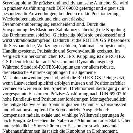
Servokupplung für präzise und hochdynamische Antriebe. Sie wird
in präziser Ausführung nach DIN 69002 gefertigt und eignet sich
besonders für Anwendungen, bei denen exakte Positionierung,
Wiederholgenauigkeit und eine zuverlässige
Drehmomentübertragung entscheidend sind. Durch die
Vorspannung des Elastomer-Zahnkranzes überträgt die Kupplung
das Drehmoment spielfrei. Gleichzeitig bleibt sie torsionssteif und
wirkt vibrationsdämpfend. Dadurch ist die ROTEX GS P besonders
für Servoantriebe, Werkzeugmaschinen, Automatisierungstechnik,
Handlingsysteme, Prüfstände und Servohydraulik geeignet. Im
Vergleich zur herkömmlichen ROTEX-Kupplung ist die ROTEX
GS P deutlich stärker auf Präzision und Dynamik ausgelegt.
Während Standard-ROTEX-Kupplungen vor allem robuste,
drehelastische Antriebskupplungen für allgemeine
Maschinenanwendungen sind, wird die ROTEX GS P eingesetzt,
wenn Lastwechsel spielfrei erfolgen müssen und Positionierfehler
vermieden werden sollen. Spielfrei: Drehmomentübertragung durch
vorgespannte Elastomere Präzise: Ausführung nach DIN 69002 für
hohe Rundlauf- und Positionieranforderungen Montagefreundlich:
dreiteilige Bauweise mit Spannringnaben Dynamisch: torsionssteif
und vibrationsdämpfend für Servoantriebe Ausgleichend:
kompensiert radiale, axiale und winklige Wellenverlagerungen Je
nach Baugröße bestehen die Naben aus Aluminium oder Stahl. Über
unterschiedliche Shore-Härten der Elastomere sowie passende
Nabenausführungen lässt sich die Kupplung an Drehmoment,