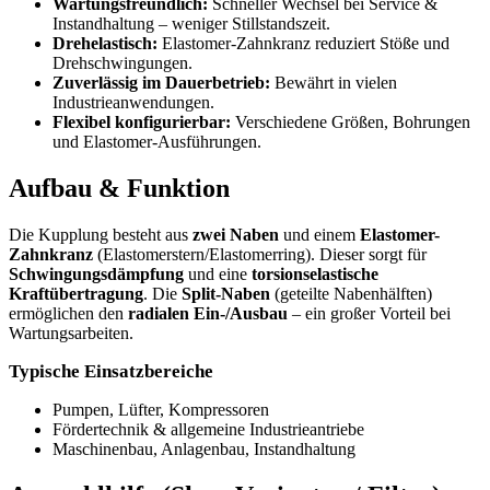
Wartungsfreundlich:
Schneller Wechsel bei Service &
Instandhaltung – weniger Stillstandszeit.
Drehelastisch:
Elastomer-Zahnkranz reduziert Stöße und
Drehschwingungen.
Zuverlässig im Dauerbetrieb:
Bewährt in vielen
Industrieanwendungen.
Flexibel konfigurierbar:
Verschiedene Größen, Bohrungen
und Elastomer-Ausführungen.
Aufbau & Funktion
Die Kupplung besteht aus
zwei Naben
und einem
Elastomer-
Zahnkranz
(Elastomerstern/Elastomerring). Dieser sorgt für
Schwingungsdämpfung
und eine
torsionselastische
Kraftübertragung
. Die
Split-Naben
(geteilte Nabenhälften)
ermöglichen den
radialen Ein-/Ausbau
– ein großer Vorteil bei
Wartungsarbeiten.
Typische Einsatzbereiche
Pumpen, Lüfter, Kompressoren
Fördertechnik & allgemeine Industrieantriebe
Maschinenbau, Anlagenbau, Instandhaltung