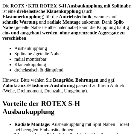
Die
ROTX / KTR ROTEX S-H Ausbaukupplung mit Splitnabe
ist eine
drehelastische Klauenkupplung
(auch
Elastomerkupplung
) für die
Antriebstechnik
, wenn es auf
schnelle Wartung
und
radiale Montage
ankommt. Dank
Split-
Nabe
(geteilte Nabe / Halbschalennabe) kann die Kupplung häufig
ein- und ausgebaut werden, ohne angrenzende Aggregate zu
verschieben
.
Ausbaukupplung
Splitnabe / geteilte Nabe
radial montierbar
Klauenkupplung
drehelastisch & dämpfend
Hinweis: Bitte wählen Sie
Baugröße
,
Bohrungen
und ggf.
Zahnkranz-/Elastomer-Ausführung
passend zu Ihrem Antrieb
(Welle, Drehmoment, Drehzahl, Umgebung).
Vorteile der ROTEX S-H
Ausbaukupplung
Radiale Montage:
Ausbaukupplung mit Split-Naben – ideal
bei beengten Einbausituationen.