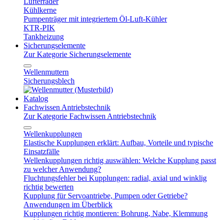
Lüfterräder
Kühlkerne
Pumpenträger mit integriertem Öl-Luft-Kühler
KTR-PIK
Tankheizung
Sicherungselemente
Zur Kategorie Sicherungselemente
Wellenmuttern
Sicherungsblech
Katalog
Fachwissen Antriebstechnik
Zur Kategorie Fachwissen Antriebstechnik
Wellenkupplungen
Elastische Kupplungen erklärt: Aufbau, Vorteile und typische
Einsatzfälle
Wellenkupplungen richtig auswählen: Welche Kupplung passt
zu welcher Anwendung?
Fluchtungsfehler bei Kupplungen: radial, axial und winklig
richtig bewerten
Kupplung für Servoantriebe, Pumpen oder Getriebe?
Anwendungen im Überblick
Kupplungen richtig montieren: Bohrung, Nabe, Klemmung