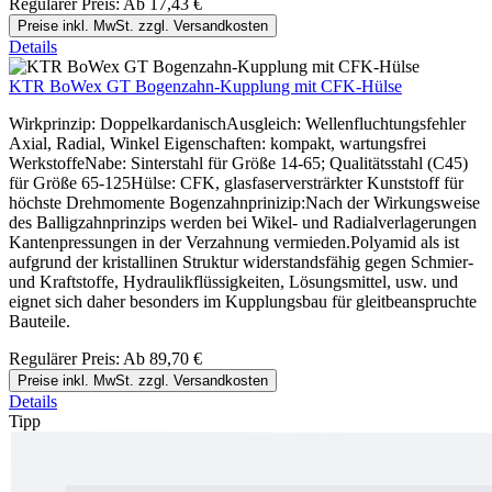
Regulärer Preis:
Ab
17,43 €
Preise inkl. MwSt. zzgl. Versandkosten
Details
KTR BoWex GT Bogenzahn-Kupplung mit CFK-Hülse
Wirkprinzip: DoppelkardanischAusgleich: Wellenfluchtungsfehler
Axial, Radial, Winkel Eigenschaften: kompakt, wartungsfrei
WerkstoffeNabe: Sinterstahl für Größe 14-65; Qualitätsstahl (C45)
für Größe 65-125Hülse: CFK, glasfaserversträrkter Kunststoff für
höchste Drehmomente Bogenzahnprinizip:Nach der Wirkungsweise
des Balligzahnprinzips werden bei Wikel- und Radialverlagerungen
Kantenpressungen in der Verzahnung vermieden.Polyamid als ist
aufgrund der kristallinen Struktur widerstandsfähig gegen Schmier-
und Kraftstoffe, Hydraulikflüssigkeiten, Lösungsmittel, usw. und
eignet sich daher besonders im Kupplungsbau für gleitbeanspruchte
Bauteile.
Regulärer Preis:
Ab
89,70 €
Preise inkl. MwSt. zzgl. Versandkosten
Details
Tipp