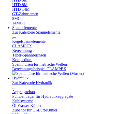
HTD 5M
HTD 8M
HTD 14M
GT-Zahnriemen
8MGT
14MGT
Spannelemente
Zur Kategorie Spannelemente
Kegelspannelemente
CLAMPEX
Berechnung
Taper-Spannbuchsen
Kompedium
Spannhülsen für metrische Wellen
Berechnungsbeispiel CLAMPEX
Hydraulik
Zur Kategorie Hydraulik
Aggregatebau
Pumpenträger für Hydraulikaggregate
Kühlsysteme
Öl-Wasser-Kühler
Zubehör für Öl-Luft-Kühler