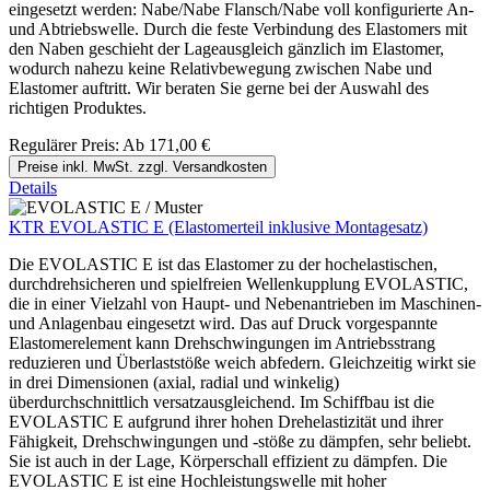
eingesetzt werden: Nabe/Nabe Flansch/Nabe voll konfigurierte An-
und Abtriebswelle. Durch die feste Verbindung des Elastomers mit
den Naben geschieht der Lageausgleich gänzlich im Elastomer,
wodurch nahezu keine Relativbewegung zwischen Nabe und
Elastomer auftritt. Wir beraten Sie gerne bei der Auswahl des
richtigen Produktes.
Regulärer Preis:
Ab
171,00 €
Preise inkl. MwSt. zzgl. Versandkosten
Details
KTR EVOLASTIC E (Elastomerteil inklusive Montagesatz)
Die EVOLASTIC E ist das Elastomer zu der hochelastischen,
durchdrehsicheren und spielfreien Wellenkupplung EVOLASTIC,
die in einer Vielzahl von Haupt- und Nebenantrieben im Maschinen-
und Anlagenbau eingesetzt wird. Das auf Druck vorgespannte
Elastomerelement kann Drehschwingungen im Antriebsstrang
reduzieren und Überlaststöße weich abfedern. Gleichzeitig wirkt sie
in drei Dimensionen (axial, radial und winkelig)
überdurchschnittlich versatzausgleichend. Im Schiffbau ist die
EVOLASTIC E aufgrund ihrer hohen Drehelastizität und ihrer
Fähigkeit, Drehschwingungen und -stöße zu dämpfen, sehr beliebt.
Sie ist auch in der Lage, Körperschall effizient zu dämpfen. Die
EVOLASTIC E ist eine Hochleistungswelle mit hoher