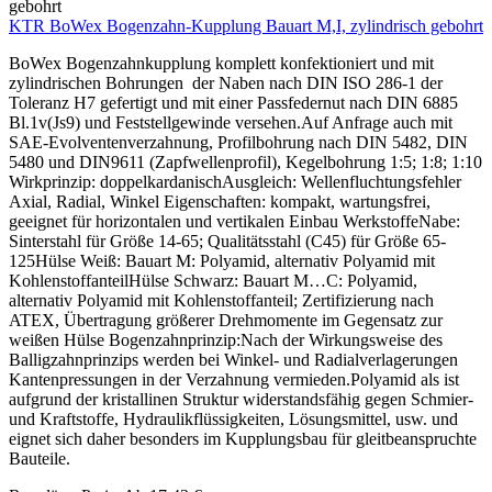
KTR BoWex Bogenzahn-Kupplung Bauart M,I, zylindrisch gebohrt
BoWex Bogenzahnkupplung komplett konfektioniert und mit
zylindrischen Bohrungen der Naben nach DIN ISO 286-1 der
Toleranz H7 gefertigt und mit einer Passfedernut nach DIN 6885
Bl.1v(Js9) und Feststellgewinde versehen.Auf Anfrage auch mit
SAE-Evolventenverzahnung, Profilbohrung nach DIN 5482, DIN
5480 und DIN9611 (Zapfwellenprofil), Kegelbohrung 1:5; 1:8; 1:10
Wirkprinzip: doppelkardanischAusgleich: Wellenfluchtungsfehler
Axial, Radial, Winkel Eigenschaften: kompakt, wartungsfrei,
geeignet für horizontalen und vertikalen Einbau WerkstoffeNabe:
Sinterstahl für Größe 14-65; Qualitätsstahl (C45) für Größe 65-
125Hülse Weiß: Bauart M: Polyamid, alternativ Polyamid mit
KohlenstoffanteilHülse Schwarz: Bauart M…C: Polyamid,
alternativ Polyamid mit Kohlenstoffanteil; Zertifizierung nach
ATEX, Übertragung größerer Drehmomente im Gegensatz zur
weißen Hülse Bogenzahnprinzip:Nach der Wirkungsweise des
Balligzahnprinzips werden bei Winkel- und Radialverlagerungen
Kantenpressungen in der Verzahnung vermieden.Polyamid als ist
aufgrund der kristallinen Struktur widerstandsfähig gegen Schmier-
und Kraftstoffe, Hydraulikflüssigkeiten, Lösungsmittel, usw. und
eignet sich daher besonders im Kupplungsbau für gleitbeanspruchte
Bauteile.