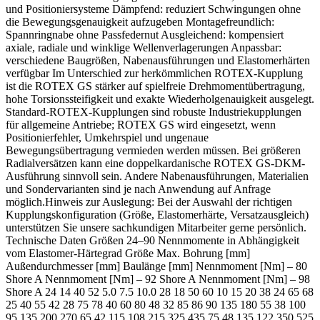
und Positioniersysteme Dämpfend: reduziert Schwingungen ohne
die Bewegungsgenauigkeit aufzugeben Montagefreundlich:
Spannringnabe ohne Passfedernut Ausgleichend: kompensiert
axiale, radiale und winklige Wellenverlagerungen Anpassbar:
verschiedene Baugrößen, Nabenausführungen und Elastomerhärten
verfügbar Im Unterschied zur herkömmlichen ROTEX-Kupplung
ist die ROTEX GS stärker auf spielfreie Drehmomentübertragung,
hohe Torsionssteifigkeit und exakte Wiederholgenauigkeit ausgelegt.
Standard-ROTEX-Kupplungen sind robuste Industriekupplungen
für allgemeine Antriebe; ROTEX GS wird eingesetzt, wenn
Positionierfehler, Umkehrspiel und ungenaue
Bewegungsübertragung vermieden werden müssen. Bei größeren
Radialversätzen kann eine doppelkardanische ROTEX GS-DKM-
Ausführung sinnvoll sein. Andere Nabenausführungen, Materialien
und Sondervarianten sind je nach Anwendung auf Anfrage
möglich.Hinweis zur Auslegung: Bei der Auswahl der richtigen
Kupplungskonfiguration (Größe, Elastomerhärte, Versatzausgleich)
unterstützen Sie unsere sachkundigen Mitarbeiter gerne persönlich.
Technische Daten Größen 24–90 Nennmomente in Abhängigkeit
vom Elastomer-Härtegrad Größe Max. Bohrung [mm]
Außendurchmesser [mm] Baulänge [mm] Nennmoment [Nm] – 80
Shore A Nennmoment [Nm] – 92 Shore A Nennmoment [Nm] – 98
Shore A 24 14 40 52 5.0 7.5 10.0 28 18 50 60 10 15 20 38 24 65 68
25 40 55 42 28 75 78 40 60 80 48 32 85 86 90 135 180 55 38 100
95 135 200 270 65 42 115 108 215 325 435 75 48 135 122 350 525