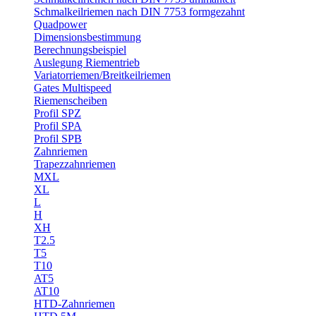
Schmalkeilriemen nach DIN 7753 formgezahnt
Quadpower
Dimensionsbestimmung
Berechnungsbeispiel
Auslegung Riementrieb
Variatorriemen/Breitkeilriemen
Gates Multispeed
Riemenscheiben
Profil SPZ
Profil SPA
Profil SPB
Zahnriemen
Trapezzahnriemen
MXL
XL
L
H
XH
T2.5
T5
T10
AT5
AT10
HTD-Zahnriemen