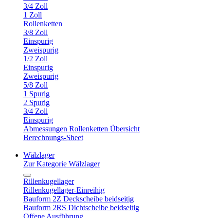
3/4 Zoll
1 Zoll
Rollenketten
3/8 Zoll
Einspurig
Zweispurig
1/2 Zoll
Einspurig
Zweispurig
5/8 Zoll
1 Spurig
2 Spurig
3/4 Zoll
Einspurig
Abmessungen Rollenketten Übersicht
Berechnungs-Sheet
Wälzlager
Zur Kategorie Wälzlager
Rillenkugellager
Rillenkugellager-Einreihig
Bauform 2Z Deckscheibe beidseitig
Bauform 2RS Dichtscheibe beidseitig
Offene Ausführung