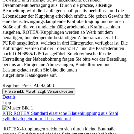
Drehmomentübertragung aus. Durch die präzise, allseitige
Bearbeitung wird die Laufeigenschaft positiv beeinflusst und die
Lebensdauer der Kupplung erheblich erhöht. Sie geben Gewähr für
eine drehschwingungsdämpfende Kraftübertragung und nehmen
Stöße auf, die von ungleichmäßig arbeitenden Kraftmaschinen
ausgehen. ROTEX-Kupplungen werden ab Werk mit dem
neuartigen, hochtemperaturbeständigen Zahnkranzmaterial T-
PUR® ausgeliefert, welches in drei Härtegraden verfügbar ist. Die
Bohrungen werden mit der Toleranz H7 und die Passfedernuten
nach DIN 6885/1-JS9 ausgeführt. Sonderwünsche für die
Herstellung der Nabenbohrung fragen Sie bitte vor der Bestellung
bei uns an. Für genaue Abmessungen, Bauteilformen und
Leistungsdaten rufen Sie bitte die unten
aufgeführte Katalogseite auf.
Regulärer Preis:
Ab
92,60 €
Preise inkl. MwSt. zzgl. Versandkosten
Details
Tipp
KTR ROTEX Standard elastische Klauenkupplung aus Stahl
zylindrisch gebohrt mit Passfedernut
ROTEX-Kupplungen zeichnen sich durch kleine Baumaße,