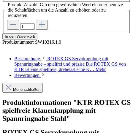
Produkt Anzahl: Gib den gewünschten Wert ein oder benutze
die Schaltflächen um die Anzahl zu erhöhen oder zu
reduzieren.
In den Warenkorb
Produktnummer:
SW10316.1.0
Beschreibung
ROTEX GS Servokupplung mit
Spannringnabe – spielfrei und präzise Die ROTEX GS von
KTR ist eine spielfreie, drehelastische K…
Mehr
Bewertungen
Menü schließen
Produktinformationen "KTR ROTEX GS
spielfreie Klauenkupplung mit
Spannringnabe Stahl"
ROTEX GS Servokupplung mit