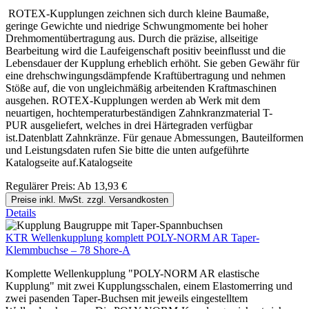
ROTEX-Kupplungen zeichnen sich durch kleine Baumaße,
geringe Gewichte und niedrige Schwungmomente bei hoher
Drehmomentübertragung aus. Durch die präzise, allseitige
Bearbeitung wird die Laufeigenschaft positiv beeinflusst und die
Lebensdauer der Kupplung erheblich erhöht. Sie geben Gewähr für
eine drehschwingungsdämpfende Kraftübertragung und nehmen
Stöße auf, die von ungleichmäßig arbeitenden Kraftmaschinen
ausgehen. ROTEX-Kupplungen werden ab Werk mit dem
neuartigen, hochtemperaturbeständigen Zahnkranzmaterial T-
PUR ausgeliefert, welches in drei Härtegraden verfügbar
ist.Datenblatt Zahnkränze. Für genaue Abmessungen, Bauteilformen
und Leistungsdaten rufen Sie bitte die unten aufgeführte
Katalogseite auf.Katalogseite
Regulärer Preis:
Ab
13,93 €
Preise inkl. MwSt. zzgl. Versandkosten
Details
KTR Wellenkupplung komplett POLY-NORM AR Taper-
Klemmbuchse – 78 Shore-A
Komplette Wellenkupplung "POLY-NORM AR elastische
Kupplung" mit zwei Kupplungsschalen, einem Elastomerring und
zwei pasenden Taper-Buchsen mit jeweils eingestelltem