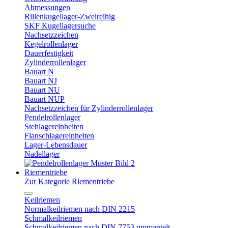
Abmessungen
Rillenkugellager-Zweireihig
SKF Kugellagersuche
Nachsetzzeichen
Kegelrollenlager
Dauerfestigkeit
Zylinderrollenlager
Bauart N
Bauart NJ
Bauart NU
Bauart NUP
Nachsetzzeichen für Zylinderrollenlager
Pendelrollenlager
Stehlagereinheiten
Flanschlagereinheiten
Lager-Lebensdauer
Nadellager
Riementriebe
Zur Kategorie Riementriebe
Keilriemen
Normalkeilriemen nach DIN 2215
Schmalkeilriemen
Schmalkeilriemen nach DIN 7753 ummantelt