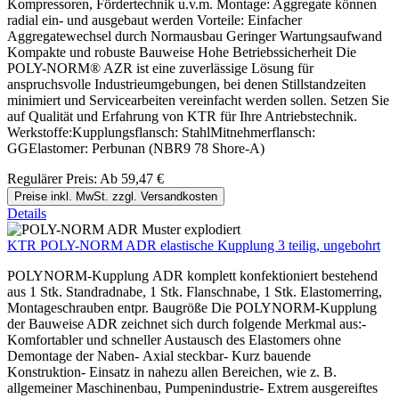
Kompressoren, Fördertechnik u.v.m. Montage: Aggregate können
radial ein- und ausgebaut werden Vorteile: Einfacher
Aggregatewechsel durch Normausbau Geringer Wartungsaufwand
Kompakte und robuste Bauweise Hohe Betriebssicherheit Die
POLY-NORM® AZR ist eine zuverlässige Lösung für
anspruchsvolle Industrieumgebungen, bei denen Stillstandzeiten
minimiert und Servicearbeiten vereinfacht werden sollen. Setzen Sie
auf Qualität und Erfahrung von KTR für Ihre Antriebstechnik.
Werkstoffe:Kupplungsflansch: StahlMitnehmerflansch:
GGElastomer: Perbunan (NBR9 78 Shore-A)
Regulärer Preis:
Ab
59,47 €
Preise inkl. MwSt. zzgl. Versandkosten
Details
KTR POLY-NORM ADR elastische Kupplung 3 teilig, ungebohrt
POLYNORM-Kupplung ADR komplett konfektioniert bestehend
aus 1 Stk. Standradnabe, 1 Stk. Flanschnabe, 1 Stk. Elastomerring,
Montageschrauben entpr. Baugröße Die POLYNORM-Kupplung
der Bauweise ADR zeichnet sich durch folgende Merkmal aus:-
Komfortabler und schneller Austausch des Elastomers ohne
Demontage der Naben- Axial steckbar- Kurz bauende
Konstruktion- Einsatz in nahezu allen Bereichen, wie z. B.
allgemeiner Maschinenbau, Pumpenindustrie- Extrem ausgereiftes