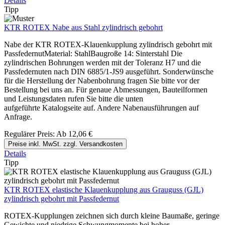
Details
Tipp
KTR ROTEX Nabe aus Stahl zylindrisch gebohrt
Nabe der KTR ROTEX-Klauenkupplung zylindrisch gebohrt mit
PassfedernutMaterial: StahlBaugroße 14: Sinterstahl Die
zylindrischen Bohrungen werden mit der Toleranz H7 und die
Passfedernuten nach DIN 6885/1-JS9 ausgeführt. Sonderwünsche
für die Herstellung der Nabenbohrung fragen Sie bitte vor der
Bestellung bei uns an. Für genaue Abmessungen, Bauteilformen
und Leistungsdaten rufen Sie bitte die unten
aufgeführte Katalogseite auf. Andere Nabenausführungen auf
Anfrage.
Regulärer Preis:
Ab
12,06 €
Preise inkl. MwSt. zzgl. Versandkosten
Details
Tipp
KTR ROTEX elastische Klauenkupplung aus Grauguss (GJL)
zylindrisch gebohrt mit Passfedernut
ROTEX-Kupplungen zeichnen sich durch kleine Baumaße, geringe
Gewichte und niedrige Schwungmomente bei hoher