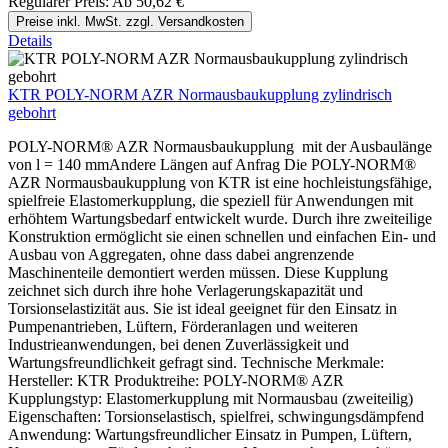
Regulärer Preis:
Ab
50,62 €
Preise inkl. MwSt. zzgl. Versandkosten
Details
KTR POLY-NORM AZR Normausbaukupplung zylindrisch
gebohrt
POLY-NORM® AZR Normausbaukupplung mit der Ausbaulänge
von l = 140 mmAndere Längen auf Anfrag Die POLY-NORM®
AZR Normausbaukupplung von KTR ist eine hochleistungsfähige,
spielfreie Elastomerkupplung, die speziell für Anwendungen mit
erhöhtem Wartungsbedarf entwickelt wurde. Durch ihre zweiteilige
Konstruktion ermöglicht sie einen schnellen und einfachen Ein- und
Ausbau von Aggregaten, ohne dass dabei angrenzende
Maschinenteile demontiert werden müssen. Diese Kupplung
zeichnet sich durch ihre hohe Verlagerungskapazität und
Torsionselastizität aus. Sie ist ideal geeignet für den Einsatz in
Pumpenantrieben, Lüftern, Förderanlagen und weiteren
Industrieanwendungen, bei denen Zuverlässigkeit und
Wartungsfreundlichkeit gefragt sind. Technische Merkmale:
Hersteller: KTR Produktreihe: POLY-NORM® AZR
Kupplungstyp: Elastomerkupplung mit Normausbau (zweiteilig)
Eigenschaften: Torsionselastisch, spielfrei, schwingungsdämpfend
Anwendung: Wartungsfreundlicher Einsatz in Pumpen, Lüftern,