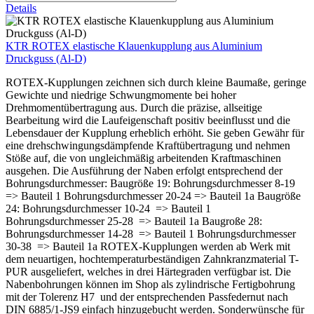
Details
KTR ROTEX elastische Klauenkupplung aus Aluminium
Druckguss (Al-D)
ROTEX-Kupplungen zeichnen sich durch kleine Baumaße, geringe
Gewichte und niedrige Schwungmomente bei hoher
Drehmomentübertragung aus. Durch die präzise, allseitige
Bearbeitung wird die Laufeigenschaft positiv beeinflusst und die
Lebensdauer der Kupplung erheblich erhöht. Sie geben Gewähr für
eine drehschwingungsdämpfende Kraftübertragung und nehmen
Stöße auf, die von ungleichmäßig arbeitenden Kraftmaschinen
ausgehen. Die Ausführung der Naben erfolgt entsprechend der
Bohrungsdurchmesser: Baugröße 19: Bohrungsdurchmesser 8-19
=> Bauteil 1 Bohrungsdurchmesser 20-24 => Bauteil 1a Baugröße
24: Bohrungsdurchmesser 10-24 => Bauteil 1
Bohrungsdurchmesser 25-28 => Bauteil 1a Baugroße 28:
Bohrungsdurchmesser 14-28 => Bauteil 1 Bohrungsdurchmesser
30-38 => Bauteil 1a ROTEX-Kupplungen werden ab Werk mit
dem neuartigen, hochtemperaturbeständigen Zahnkranzmaterial T-
PUR ausgeliefert, welches in drei Härtegraden verfügbar ist. Die
Nabenbohrungen können im Shop als zylindrische Fertigbohrung
mit der Tolerenz H7 und der entsprechenden Passfedernut nach
DIN 6885/1-JS9 einfach hinzugebucht werden. Sonderwünsche für