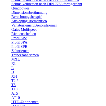
Schmalkeilriemen nach DIN 7753 formgezahnt
Quadpower
Dimensionsbestimmung
Berechnungsbeispiel
Auslegung Riementrieb
Variatorriemen/Breitkeilriemen
Gates Multispeed
Riemenscheiben
Profil SPZ
Profil SPA
Profil SPB
Zahnriemen
Trapezzahnriemen
MXL
XL
L
H
XH
T2.5
T5
T10
AT5
AT10
HTD-Zahnriemen