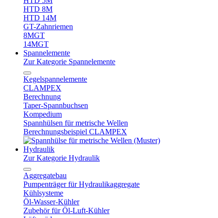
HTD 5M
HTD 8M
HTD 14M
GT-Zahnriemen
8MGT
14MGT
Spannelemente
Zur Kategorie Spannelemente
Kegelspannelemente
CLAMPEX
Berechnung
Taper-Spannbuchsen
Kompedium
Spannhülsen für metrische Wellen
Berechnungsbeispiel CLAMPEX
Hydraulik
Zur Kategorie Hydraulik
Aggregatebau
Pumpenträger für Hydraulikaggregate
Kühlsysteme
Öl-Wasser-Kühler
Zubehör für Öl-Luft-Kühler