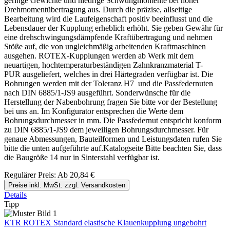
geringe Gewichte und niedrige Schwungmomente bei hoher
Drehmomentübertragung aus. Durch die präzise, allseitige
Bearbeitung wird die Laufeigenschaft positiv beeinflusst und die
Lebensdauer der Kupplung erheblich erhöht. Sie geben Gewähr für
eine drehschwingungsdämpfende Kraftübertragung und nehmen
Stöße auf, die von ungleichmäßig arbeitenden Kraftmaschinen
ausgehen. ROTEX-Kupplungen werden ab Werk mit dem
neuartigen, hochtemperaturbeständigen Zahnkranzmaterial T-
PUR ausgeliefert, welches in drei Härtegraden verfügbar ist. Die
Bohrungen werden mit der Toleranz H7 und die Passfedernuten
nach DIN 6885/1-JS9 ausgeführt. Sonderwünsche für die
Herstellung der Nabenbohrung fragen Sie bitte vor der Bestellung
bei uns an. Im Konfigurator entsprechen die Werte dem
Bohrungsdurchmesser in mm. Die Passfedernut entspricht konform
zu DIN 6885/1-JS9 dem jeweiligen Bohrungsdurchmesser. Für
genaue Abmessungen, Bauteilformen und Leistungsdaten rufen Sie
bitte die unten aufgeführte auf.Katalogseite Bitte beachten Sie, dass
die Baugröße 14 nur in Sinterstahl verfügbar ist.
Regulärer Preis:
Ab
20,84 €
Preise inkl. MwSt. zzgl. Versandkosten
Details
Tipp
KTR ROTEX Standard elastische Klauenkupplung ungebohrt