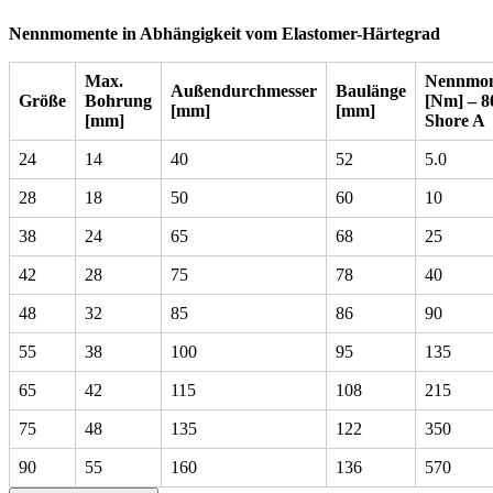
Nennmomente in Abhängigkeit vom Elastomer-Härtegrad
Max.
Nennmo
Außendurchmesser
Baulänge
Größe
Bohrung
[Nm] – 8
[mm]
[mm]
[mm]
Shore A
24
14
40
52
5.0
28
18
50
60
10
38
24
65
68
25
42
28
75
78
40
48
32
85
86
90
55
38
100
95
135
65
42
115
108
215
75
48
135
122
350
90
55
160
136
570