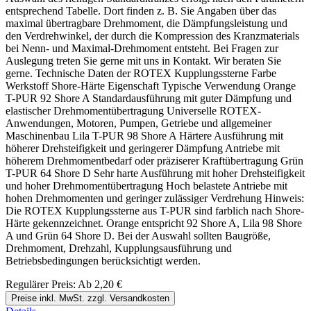
entsprechend Tabelle. Dort finden z. B. Sie Angaben über das
maximal übertragbare Drehmoment, die Dämpfungsleistung und
den Verdrehwinkel, der durch die Kompression des Kranzmaterials
bei Nenn- und Maximal-Drehmoment entsteht. Bei Fragen zur
Auslegung treten Sie gerne mit uns in Kontakt. Wir beraten Sie
gerne. Technische Daten der ROTEX Kupplungssterne Farbe
Werkstoff Shore-Härte Eigenschaft Typische Verwendung Orange
T-PUR 92 Shore A Standardausführung mit guter Dämpfung und
elastischer Drehmomentübertragung Universelle ROTEX-
Anwendungen, Motoren, Pumpen, Getriebe und allgemeiner
Maschinenbau Lila T-PUR 98 Shore A Härtere Ausführung mit
höherer Drehsteifigkeit und geringerer Dämpfung Antriebe mit
höherem Drehmomentbedarf oder präziserer Kraftübertragung Grün
T-PUR 64 Shore D Sehr harte Ausführung mit hoher Drehsteifigkeit
und hoher Drehmomentübertragung Hoch belastete Antriebe mit
hohen Drehmomenten und geringer zulässiger Verdrehung Hinweis:
Die ROTEX Kupplungssterne aus T-PUR sind farblich nach Shore-
Härte gekennzeichnet. Orange entspricht 92 Shore A, Lila 98 Shore
A und Grün 64 Shore D. Bei der Auswahl sollten Baugröße,
Drehmoment, Drehzahl, Kupplungsausführung und
Betriebsbedingungen berücksichtigt werden.
Regulärer Preis:
Ab
2,20 €
Preise inkl. MwSt. zzgl. Versandkosten