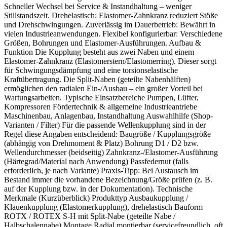
Schneller Wechsel bei Service & Instandhaltung – weniger
Stillstandszeit. Drehelastisch: Elastomer-Zahnkranz reduziert Stöße
und Drehschwingungen. Zuverlässig im Dauerbetrieb: Bewährt in
vielen Industrieanwendungen. Flexibel konfigurierbar: Verschiedene
Größen, Bohrungen und Elastomer-Ausführungen. Aufbau &
Funktion Die Kupplung besteht aus zwei Naben und einem
Elastomer-Zahnkranz (Elastomerstern/Elastomerring). Dieser sorgt
für Schwingungsdämpfung und eine torsionselastische
Kraftübertragung. Die Split-Naben (geteilte Nabenhälften)
ermöglichen den radialen Ein-/Ausbau – ein großer Vorteil bei
Wartungsarbeiten. Typische Einsatzbereiche Pumpen, Lüfter,
Kompressoren Fördertechnik & allgemeine Industrieantriebe
Maschinenbau, Anlagenbau, Instandhaltung Auswahlhilfe (Shop-
Varianten / Filter) Für die passende Wellenkupplung sind in der
Regel diese Angaben entscheidend: Baugröße / Kupplungsgröße
(abhängig von Drehmoment & Platz) Bohrung D1 / D2 bzw.
Wellendurchmesser (beidseitig) Zahnkranz-/Elastomer-Ausführung
(Härtegrad/Material nach Anwendung) Passfedernut (falls
erforderlich, je nach Variante) Praxis-Tipp: Bei Austausch im
Bestand immer die vorhandene Bezeichnung/Größe prüfen (z. B.
auf der Kupplung bzw. in der Dokumentation). Technische
Merkmale (Kurzüberblick) Produkttyp Ausbaukupplung /
Klauenkupplung (Elastomerkupplung), drehelastisch Bauform
ROTX / ROTEX S-H mit Split-Nabe (geteilte Nabe /
Halbschalennabe) Montage Radial montierbar (servicefreundlich, oft