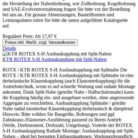
die Herstellung der Nabenbohrung, wie Zollbohrung, Kegelbohrung
und SAE-Evolventverzahnung fragen Sie bitte vor der Bestellung
bei uns an. Für genaue Abmessungen, Bauteilformen und
Leistungsdaten rufen Sie bitte die unten aufgeführte Katalogseite
auf.
Regulärer Preis:
Ab
17,97 €
Preise inkl. MwSt. zzgl. Versandkosten
Details
KTR ROTEX S-H Ausbaukupplung mit Split-Naben
ROTX / KTR ROTEX S-H Ausbaukupplung mit Splitnabe Die
ROTX / KTR ROTEX S-H Ausbaukupplung mit Splitnabe ist eine
drehelastische Klauenkupplung (auch Elastomerkupplung) für die
Antriebstechnik, wenn es auf schnelle Wartung und radiale Montage
ankommt. Dank Split-Nabe (geteilte Nabe / Halbschalennabe) kann
die Kupplung häufig ein- und ausgebaut werden, ohne angrenzende
Aggregate zu verschieben. Ausbaukupplung Splitnabe / geteilte
Nabe radial montierbar Klauenkupplung drehelastisch & dämpfend
Hinweis: Bitte wählen Sie Baugröße, Bohrungen und ggf.
Zahnkranz-/Elastomer-Ausführung passend zu Ihrem Antrieb
(Welle, Drehmoment, Drehzahl, Umgebung). Vorteile der ROTEX
S-H Ausbaukupplung Radiale Montage: Ausbaukupplung mit Split-
Naben – ideal bei beengten Einbausituationen. Wartungsfreundlich: