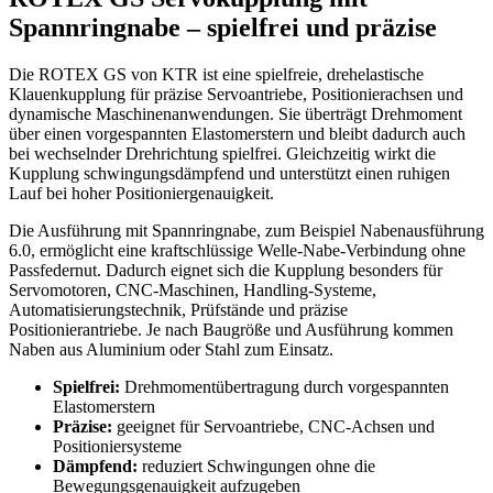
Spannringnabe – spielfrei und präzise
Die ROTEX GS von KTR ist eine spielfreie, drehelastische
Klauenkupplung für präzise Servoantriebe, Positionierachsen und
dynamische Maschinenanwendungen. Sie überträgt Drehmoment
über einen vorgespannten Elastomerstern und bleibt dadurch auch
bei wechselnder Drehrichtung spielfrei. Gleichzeitig wirkt die
Kupplung schwingungsdämpfend und unterstützt einen ruhigen
Lauf bei hoher Positioniergenauigkeit.
Die Ausführung mit Spannringnabe, zum Beispiel Nabenausführung
6.0, ermöglicht eine kraftschlüssige Welle-Nabe-Verbindung ohne
Passfedernut. Dadurch eignet sich die Kupplung besonders für
Servomotoren, CNC-Maschinen, Handling-Systeme,
Automatisierungstechnik, Prüfstände und präzise
Positionierantriebe. Je nach Baugröße und Ausführung kommen
Naben aus Aluminium oder Stahl zum Einsatz.
Spielfrei:
Drehmomentübertragung durch vorgespannten
Elastomerstern
Präzise:
geeignet für Servoantriebe, CNC-Achsen und
Positioniersysteme
Dämpfend:
reduziert Schwingungen ohne die
Bewegungsgenauigkeit aufzugeben