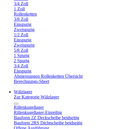
3/4 Zoll
1 Zoll
Rollenketten
3/8 Zoll
Einspurig
Zweispurig
1/2 Zoll
Einspurig
Zweispurig
5/8 Zoll
1 Spurig
2 Spurig
3/4 Zoll
Einspurig
Abmessungen Rollenketten Übersicht
Berechnungs-Sheet
Wälzlager
Zur Kategorie Wälzlager
Rillenkugellager
Rillenkugellager-Einreihig
Bauform 2Z Deckscheibe beidseitig
Bauform 2RS Dichtscheibe beidseitig
Offene Ausführung