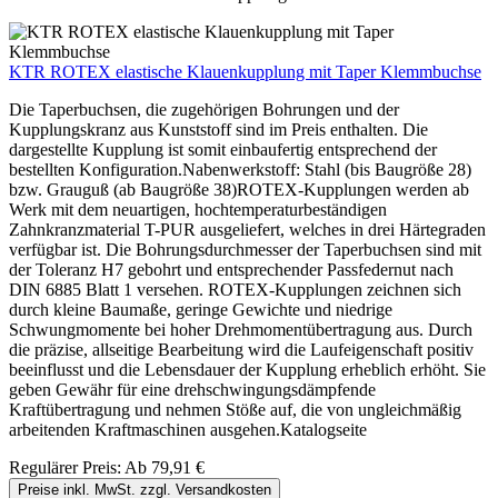
KTR ROTEX elastische Klauenkupplung mit Taper Klemmbuchse
Die Taperbuchsen, die zugehörigen Bohrungen und der
Kupplungskranz aus Kunststoff sind im Preis enthalten. Die
dargestellte Kupplung ist somit einbaufertig entsprechend der
bestellten Konfiguration.Nabenwerkstoff: Stahl (bis Baugröße 28)
bzw. Grauguß (ab Baugröße 38)ROTEX-Kupplungen werden ab
Werk mit dem neuartigen, hochtemperaturbeständigen
Zahnkranzmaterial T-PUR ausgeliefert, welches in drei Härtegraden
verfügbar ist. Die Bohrungsdurchmesser der Taperbuchsen sind mit
der Toleranz H7 gebohrt und entsprechender Passfedernut nach
DIN 6885 Blatt 1 versehen. ROTEX-Kupplungen zeichnen sich
durch kleine Baumaße, geringe Gewichte und niedrige
Schwungmomente bei hoher Drehmomentübertragung aus. Durch
die präzise, allseitige Bearbeitung wird die Laufeigenschaft positiv
beeinflusst und die Lebensdauer der Kupplung erheblich erhöht. Sie
geben Gewähr für eine drehschwingungsdämpfende
Kraftübertragung und nehmen Stöße auf, die von ungleichmäßig
arbeitenden Kraftmaschinen ausgehen.Katalogseite
Regulärer Preis:
Ab
79,91 €
Preise inkl. MwSt. zzgl. Versandkosten