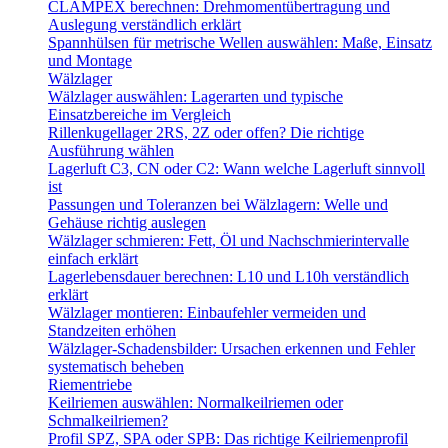
CLAMPEX berechnen: Drehmomentübertragung und
Auslegung verständlich erklärt
Spannhülsen für metrische Wellen auswählen: Maße, Einsatz
und Montage
Wälzlager
Wälzlager auswählen: Lagerarten und typische
Einsatzbereiche im Vergleich
Rillenkugellager 2RS, 2Z oder offen? Die richtige
Ausführung wählen
Lagerluft C3, CN oder C2: Wann welche Lagerluft sinnvoll
ist
Passungen und Toleranzen bei Wälzlagern: Welle und
Gehäuse richtig auslegen
Wälzlager schmieren: Fett, Öl und Nachschmierintervalle
einfach erklärt
Lagerlebensdauer berechnen: L10 und L10h verständlich
erklärt
Wälzlager montieren: Einbaufehler vermeiden und
Standzeiten erhöhen
Wälzlager-Schadensbilder: Ursachen erkennen und Fehler
systematisch beheben
Riementriebe
Keilriemen auswählen: Normalkeilriemen oder
Schmalkeilriemen?
Profil SPZ, SPA oder SPB: Das richtige Keilriemenprofil