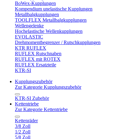
BoWex-Kupplungen
Kompendium unelastische Kupplungen
Metallbalgkupplungen
TOOLFLEX Metallbalgkupplungen
Wellengelenke
Hochelastische Wellenkupplungen
EVOLASTIC
Drehmomentbegrenzer / Rutschkupplungen
KTR RUFLEX
RUFLEX Rutschnaben
RUFLEX mit ROTEX
RUFLEX Ersatzteile
KTR-SI
Kupplungszubehör
Zur Kategorie Kupplungszubehör
KTR-SI Zubehör
Kettentriebe
Zur Kategorie Kettentriebe
Kettenräder
3/8 Zoll
1/2 Zoll
5/8 Zoll