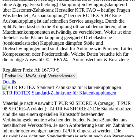
ohne Aggregatverschiebung) Dämpfung Schwingungsdämpfend
über Elastomer-Zahnkranz Hersteller KTR FAQ – häufige Fragen
Was bedeutet „Ausbaukupplung“ bei der ROTEX S-H? Eine
Ausbaukupplung ist auf schnellen Service ausgelegt. Durch die
Split-Naben lässt sich die Kupplung oft radial demontieren, ohne
Maschinenkomponenten aufwändig zu verschieben. Wofür ist eine
drehelastische Klauenkupplung geeignet? Drehelastische
(torsionselastische) Kupplungen dämpfen Stöße und
Drehschwingungen und sind ideal für Antriebe wie Pumpen, Lüfter,
Kompressoren oder Fördertechnik. Welche Daten brauche ich für
die richtige Auswahl? © TEFA24 – Antriebstechnik & Ersatzteile
Regulärer Preis:
Ab
167,79 €
Preise inkl. MwSt. zzgl. Versandkosten
Details
KTR ROTEX Standard-Zahnkranz für Klauenkupplungen
Material je nach Auswahl: T-PUR 92 SHORE-A (orange); T-PUR
98 SHORE-A (violett); T-PUR 64 SHORE-D Die Standardkränze
sind die aus einem speziellen Kunststoff bestehenden
Verbindungselemente zwischen den beiden Naben-Bauteilen aus
metallischen Werkstoffen. Je nach Anforderung kann ein Zahnkranz
mit mehr oder weniger hartem T-PUR eingesetzt werden. Die
Auswahl des richtigen Standardkranzes erfolgt nach den Parametern