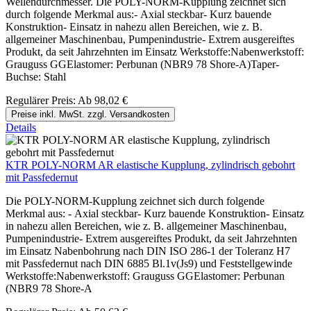
Wellendurchmesser. Die POLY-NORM-Kupplung zeichnet sich
durch folgende Merkmal aus:- Axial steckbar- Kurz bauende
Konstruktion- Einsatz in nahezu allen Bereichen, wie z. B.
allgemeiner Maschinenbau, Pumpenindustrie- Extrem ausgereiftes
Produkt, da seit Jahrzehnten im Einsatz Werkstoffe:Nabenwerkstoff:
Grauguss GGElastomer: Perbunan (NBR9 78 Shore-A)Taper-
Buchse: Stahl
Regulärer Preis:
Ab
98,02 €
Preise inkl. MwSt. zzgl. Versandkosten
Details
KTR POLY-NORM AR elastische Kupplung, zylindrisch gebohrt
mit Passfedernut
Die POLY-NORM-Kupplung zeichnet sich durch folgende
Merkmal aus: - Axial steckbar- Kurz bauende Konstruktion- Einsatz
in nahezu allen Bereichen, wie z. B. allgemeiner Maschinenbau,
Pumpenindustrie- Extrem ausgereiftes Produkt, da seit Jahrzehnten
im Einsatz Nabenbohrung nach DIN ISO 286-1 der Toleranz H7
mit Passfedernut nach DIN 6885 Bl.1v(Js9) und Feststellgewinde
Werkstoffe:Nabenwerkstoff: Grauguss GGElastomer: Perbunan
(NBR9 78 Shore-A