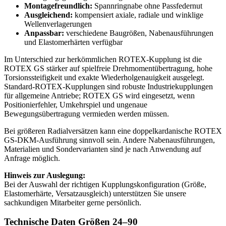
Montagefreundlich:
Spannringnabe ohne Passfedernut
Ausgleichend:
kompensiert axiale, radiale und winklige
Wellenverlagerungen
Anpassbar:
verschiedene Baugrößen, Nabenausführungen
und Elastomerhärten verfügbar
Im Unterschied zur herkömmlichen ROTEX-Kupplung ist die
ROTEX GS stärker auf spielfreie Drehmomentübertragung, hohe
Torsionssteifigkeit und exakte Wiederholgenauigkeit ausgelegt.
Standard-ROTEX-Kupplungen sind robuste Industriekupplungen
für allgemeine Antriebe; ROTEX GS wird eingesetzt, wenn
Positionierfehler, Umkehrspiel und ungenaue
Bewegungsübertragung vermieden werden müssen.
Bei größeren Radialversätzen kann eine doppelkardanische ROTEX
GS-DKM-Ausführung sinnvoll sein. Andere Nabenausführungen,
Materialien und Sondervarianten sind je nach Anwendung auf
Anfrage möglich.
Hinweis zur Auslegung:
Bei der Auswahl der richtigen Kupplungskonfiguration (Größe,
Elastomerhärte, Versatzausgleich) unterstützen Sie unsere
sachkundigen Mitarbeiter gerne persönlich.
Technische Daten Größen 24–90