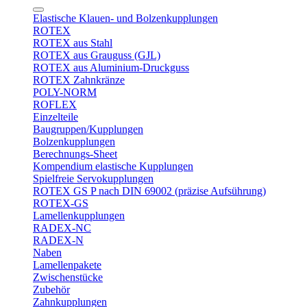
Elastische Klauen- und Bolzenkupplungen
ROTEX
ROTEX aus Stahl
ROTEX aus Grauguss (GJL)
ROTEX aus Aluminium-Druckguss
ROTEX Zahnkränze
POLY-NORM
ROFLEX
Einzelteile
Baugruppen/Kupplungen
Bolzenkupplungen
Berechnungs-Sheet
Kompendium elastische Kupplungen
Spielfreie Servokupplungen
ROTEX GS P nach DIN 69002 (präzise Aufsührung)
ROTEX-GS
Lamellenkupplungen
RADEX-NC
RADEX-N
Naben
Lamellenpakete
Zwischenstücke
Zubehör
Zahnkupplungen