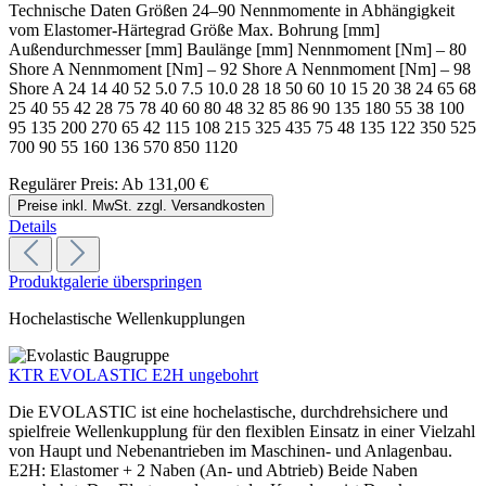
Technische Daten Größen 24–90 Nennmomente in Abhängigkeit
vom Elastomer-Härtegrad Größe Max. Bohrung [mm]
Außendurchmesser [mm] Baulänge [mm] Nennmoment [Nm] – 80
Shore A Nennmoment [Nm] – 92 Shore A Nennmoment [Nm] – 98
Shore A 24 14 40 52 5.0 7.5 10.0 28 18 50 60 10 15 20 38 24 65 68
25 40 55 42 28 75 78 40 60 80 48 32 85 86 90 135 180 55 38 100
95 135 200 270 65 42 115 108 215 325 435 75 48 135 122 350 525
700 90 55 160 136 570 850 1120
Regulärer Preis:
Ab
131,00 €
Preise inkl. MwSt. zzgl. Versandkosten
Details
Produktgalerie überspringen
Hochelastische Wellenkupplungen
KTR EVOLASTIC E2H ungebohrt
Die EVOLASTIC ist eine hochelastische, durchdrehsichere und
spielfreie Wellenkupplung für den flexiblen Einsatz in einer Vielzahl
von Haupt und Nebenantrieben im Maschinen- und Anlagenbau.
E2H: Elastomer + 2 Naben (An- und Abtrieb) Beide Naben