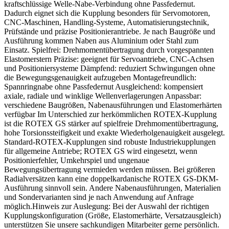
kraftschlüssige Welle-Nabe-Verbindung ohne Passfedernut.
Dadurch eignet sich die Kupplung besonders für Servomotoren,
CNC-Maschinen, Handling-Systeme, Automatisierungstechnik,
Prüfstände und präzise Positionierantriebe. Je nach Baugröße und
Ausführung kommen Naben aus Aluminium oder Stahl zum
Einsatz. Spielfrei: Drehmomentübertragung durch vorgespannten
Elastomerstern Präzise: geeignet für Servoantriebe, CNC-Achsen
und Positioniersysteme Dämpfend: reduziert Schwingungen ohne
die Bewegungsgenauigkeit aufzugeben Montagefreundlich:
Spannringnabe ohne Passfedernut Ausgleichend: kompensiert
axiale, radiale und winklige Wellenverlagerungen Anpassbar:
verschiedene Baugrößen, Nabenausführungen und Elastomerhärten
verfügbar Im Unterschied zur herkömmlichen ROTEX-Kupplung
ist die ROTEX GS stärker auf spielfreie Drehmomentübertragung,
hohe Torsionssteifigkeit und exakte Wiederholgenauigkeit ausgelegt.
Standard-ROTEX-Kupplungen sind robuste Industriekupplungen
für allgemeine Antriebe; ROTEX GS wird eingesetzt, wenn
Positionierfehler, Umkehrspiel und ungenaue
Bewegungsübertragung vermieden werden müssen. Bei größeren
Radialversätzen kann eine doppelkardanische ROTEX GS-DKM-
Ausführung sinnvoll sein. Andere Nabenausführungen, Materialien
und Sondervarianten sind je nach Anwendung auf Anfrage
möglich.Hinweis zur Auslegung: Bei der Auswahl der richtigen
Kupplungskonfiguration (Größe, Elastomerhärte, Versatzausgleich)
unterstützen Sie unsere sachkundigen Mitarbeiter gerne persönlich.