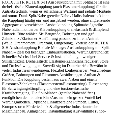
ROTX / KTR ROTEX S-H Ausbaukupplung mit Splitnabe ist eine
drehelastische Klauenkupplung (auch Elastomerkupplung) für die
Antriebstechnik, wenn es auf schnelle Wartung und radiale Montage
ankommt. Dank Split-Nabe (geteilte Nabe / Halbschalennabe) kann
die Kupplung häufig ein- und ausgebaut werden, ohne angrenzende
Aggregate zu verschieben. Ausbaukupplung Splitnabe / geteilte
Nabe radial montierbar Klauenkupplung drehelastisch & dämpfend
Hinweis: Bitte wählen Sie Baugröße, Bohrungen und ggf.
Zahnkranz-/Elastomer-Ausführung passend zu Ihrem Antrieb
(Welle, Drehmoment, Drehzahl, Umgebung). Vorteile der ROTEX
S-H Ausbaukupplung Radiale Montage: Ausbaukupplung mit Split-
Naben – ideal bei beengten Einbausituationen. Wartungsfreundlich:
Schneller Wechsel bei Service & Instandhaltung – weniger
Stillstandszeit. Drehelastisch: Elastomer-Zahnkranz reduziert Stöße
und Drehschwingungen. Zuverlässig im Dauerbetrieb: Bewährt in
vielen Industrieanwendungen. Flexibel konfigurierbar: Verschiedene
Größen, Bohrungen und Elastomer-Ausführungen. Aufbau &
Funktion Die Kupplung besteht aus zwei Naben und einem
Elastomer-Zahnkranz (Elastomerstern/Elastomerring). Dieser sorgt
für Schwingungsdämpfung und eine torsionselastische
Kraftübertragung. Die Split-Naben (geteilte Nabenhälften)
ermöglichen den radialen Ein-/Ausbau – ein großer Vorteil bei
Wartungsarbeiten. Typische Einsatzbereiche Pumpen, Lüfter,
Kompressoren Fördertechnik & allgemeine Industrieantriebe
Maschinenbau, Anlagenbau, Instandhaltung Auswahlhilfe (Shop-