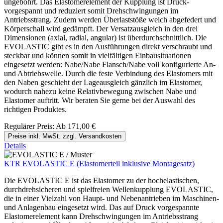
ungebohrt. Das Elastomerelement der Kupplung ist Druck-
vorgespannt und reduziert somit Drehschwingungen im
Antriebsstrang. Zudem werden Überlaststöße weich abgefedert und
Körperschall wird gedämpft. Der Versatzausgleich in den drei
Dimensionen (axial, radial, angular) ist überdurchschnittlich. Die
EVOLASTIC gibt es in den Ausführungen direkt verschraubt und
steckbar und können somit in vielfältigen Einbausituationen
eingesetzt werden: Nabe/Nabe Flansch/Nabe voll konfigurierte An-
und Abtriebswelle. Durch die feste Verbindung des Elastomers mit
den Naben geschieht der Lageausgleich gänzlich im Elastomer,
wodurch nahezu keine Relativbewegung zwischen Nabe und
Elastomer auftritt. Wir beraten Sie gerne bei der Auswahl des
richtigen Produktes.
Regulärer Preis:
Ab
171,00 €
Preise inkl. MwSt. zzgl. Versandkosten
Details
KTR EVOLASTIC E (Elastomerteil inklusive Montagesatz)
Die EVOLASTIC E ist das Elastomer zu der hochelastischen,
durchdrehsicheren und spielfreien Wellenkupplung EVOLASTIC,
die in einer Vielzahl von Haupt- und Nebenantrieben im Maschinen-
und Anlagenbau eingesetzt wird. Das auf Druck vorgespannte
Elastomerelement kann Drehschwingungen im Antriebsstrang