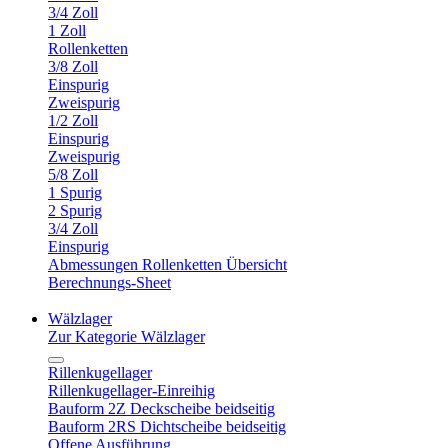
3/4 Zoll
1 Zoll
Rollenketten
3/8 Zoll
Einspurig
Zweispurig
1/2 Zoll
Einspurig
Zweispurig
5/8 Zoll
1 Spurig
2 Spurig
3/4 Zoll
Einspurig
Abmessungen Rollenketten Übersicht
Berechnungs-Sheet
Wälzlager
Zur Kategorie Wälzlager
Rillenkugellager
Rillenkugellager-Einreihig
Bauform 2Z Deckscheibe beidseitig
Bauform 2RS Dichtscheibe beidseitig
Offene Ausführung