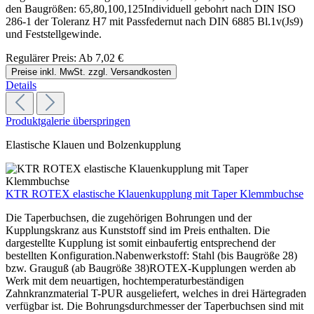
den Baugrößen: 65,80,100,125Individuell gebohrt nach DIN ISO
286-1 der Toleranz H7 mit Passfedernut nach DIN 6885 Bl.1v(Js9)
und Feststellgewinde.
Regulärer Preis:
Ab
7,02 €
Preise inkl. MwSt. zzgl. Versandkosten
Details
Produktgalerie überspringen
Elastische Klauen und Bolzenkupplung
KTR ROTEX elastische Klauenkupplung mit Taper Klemmbuchse
Die Taperbuchsen, die zugehörigen Bohrungen und der
Kupplungskranz aus Kunststoff sind im Preis enthalten. Die
dargestellte Kupplung ist somit einbaufertig entsprechend der
bestellten Konfiguration.Nabenwerkstoff: Stahl (bis Baugröße 28)
bzw. Grauguß (ab Baugröße 38)ROTEX-Kupplungen werden ab
Werk mit dem neuartigen, hochtemperaturbeständigen
Zahnkranzmaterial T-PUR ausgeliefert, welches in drei Härtegraden
verfügbar ist. Die Bohrungsdurchmesser der Taperbuchsen sind mit