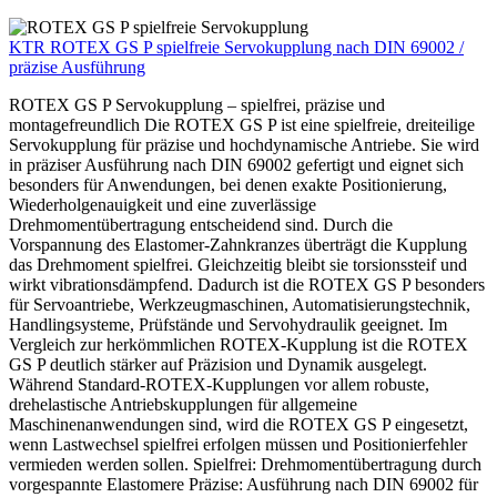
KTR ROTEX GS P spielfreie Servokupplung nach DIN 69002 /
präzise Ausführung
ROTEX GS P Servokupplung – spielfrei, präzise und
montagefreundlich Die ROTEX GS P ist eine spielfreie, dreiteilige
Servokupplung für präzise und hochdynamische Antriebe. Sie wird
in präziser Ausführung nach DIN 69002 gefertigt und eignet sich
besonders für Anwendungen, bei denen exakte Positionierung,
Wiederholgenauigkeit und eine zuverlässige
Drehmomentübertragung entscheidend sind. Durch die
Vorspannung des Elastomer-Zahnkranzes überträgt die Kupplung
das Drehmoment spielfrei. Gleichzeitig bleibt sie torsionssteif und
wirkt vibrationsdämpfend. Dadurch ist die ROTEX GS P besonders
für Servoantriebe, Werkzeugmaschinen, Automatisierungstechnik,
Handlingsysteme, Prüfstände und Servohydraulik geeignet. Im
Vergleich zur herkömmlichen ROTEX-Kupplung ist die ROTEX
GS P deutlich stärker auf Präzision und Dynamik ausgelegt.
Während Standard-ROTEX-Kupplungen vor allem robuste,
drehelastische Antriebskupplungen für allgemeine
Maschinenanwendungen sind, wird die ROTEX GS P eingesetzt,
wenn Lastwechsel spielfrei erfolgen müssen und Positionierfehler
vermieden werden sollen. Spielfrei: Drehmomentübertragung durch
vorgespannte Elastomere Präzise: Ausführung nach DIN 69002 für