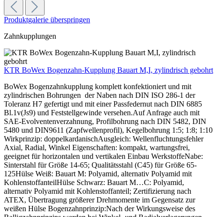
Produktgalerie überspringen
Zahnkupplungen
KTR BoWex Bogenzahn-Kupplung Bauart M,I, zylindrisch gebohrt
BoWex Bogenzahnkupplung komplett konfektioniert und mit
zylindrischen Bohrungen der Naben nach DIN ISO 286-1 der
Toleranz H7 gefertigt und mit einer Passfedernut nach DIN 6885
Bl.1v(Js9) und Feststellgewinde versehen.Auf Anfrage auch mit
SAE-Evolventenverzahnung, Profilbohrung nach DIN 5482, DIN
5480 und DIN9611 (Zapfwellenprofil), Kegelbohrung 1:5; 1:8; 1:10
Wirkprinzip: doppelkardanischAusgleich: Wellenfluchtungsfehler
Axial, Radial, Winkel Eigenschaften: kompakt, wartungsfrei,
geeignet für horizontalen und vertikalen Einbau WerkstoffeNabe:
Sinterstahl für Größe 14-65; Qualitätsstahl (C45) für Größe 65-
125Hülse Weiß: Bauart M: Polyamid, alternativ Polyamid mit
KohlenstoffanteilHülse Schwarz: Bauart M…C: Polyamid,
alternativ Polyamid mit Kohlenstoffanteil; Zertifizierung nach
ATEX, Übertragung größerer Drehmomente im Gegensatz zur
weißen Hülse Bogenzahnprinzip:Nach der Wirkungsweise des