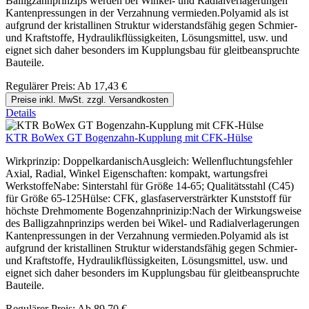
Balligzahnprinzips werden bei Winkel- und Radialverlagerungen
Kantenpressungen in der Verzahnung vermieden.Polyamid als ist
aufgrund der kristallinen Struktur widerstandsfähig gegen Schmier-
und Kraftstoffe, Hydraulikflüssigkeiten, Lösungsmittel, usw. und
eignet sich daher besonders im Kupplungsbau für gleitbeanspruchte
Bauteile.
Regulärer Preis:
Ab
17,43 €
Preise inkl. MwSt. zzgl. Versandkosten
Details
KTR BoWex GT Bogenzahn-Kupplung mit CFK-Hülse
Wirkprinzip: DoppelkardanischAusgleich: Wellenfluchtungsfehler
Axial, Radial, Winkel Eigenschaften: kompakt, wartungsfrei
WerkstoffeNabe: Sinterstahl für Größe 14-65; Qualitätsstahl (C45)
für Größe 65-125Hülse: CFK, glasfaserversträrkter Kunststoff für
höchste Drehmomente Bogenzahnprinizip:Nach der Wirkungsweise
des Balligzahnprinzips werden bei Wikel- und Radialverlagerungen
Kantenpressungen in der Verzahnung vermieden.Polyamid als ist
aufgrund der kristallinen Struktur widerstandsfähig gegen Schmier-
und Kraftstoffe, Hydraulikflüssigkeiten, Lösungsmittel, usw. und
eignet sich daher besonders im Kupplungsbau für gleitbeanspruchte
Bauteile.
Regulärer Preis:
Ab
89,70 €