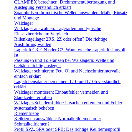
CLAMPEX berechnen: Drehmomentübertragung und
Auslegung verständlich erklärt
Spannhülsen für metrische Wellen auswählen: Maße, Einsatz
und Montage
Wälzlager
Wälzlager auswählen: Lagerarten und typische
Einsatzbereiche im Vergleich
Rillenkugellager 2RS, 2Z oder offen? Die richtige
Ausführung wählen
Lagerluft C3, CN oder C2: Wann welche Lagerluft sinnvoll
ist
Passungen und Toleranzen bei Wälzlagern: Welle und
Gehäuse richtig auslegen
Wälzlager schmieren: Fett, Öl und Nachschmierintervalle
einfach erklärt
Lagerlebensdauer berechnen: L10 und L10h verständlich
erklärt
Wälzlager montieren: Einbaufehler vermeiden und
Standzeiten erhöhen
Wälzlager-Schadensbilder: Ursachen erkennen und Fehler
systematisch beheben
Riementriebe
Keilriemen auswählen: Normalkeilriemen oder
Schmalkeilriemen?
Profil SPZ, SPA oder SPB: Das richtige Keilriemenprofil