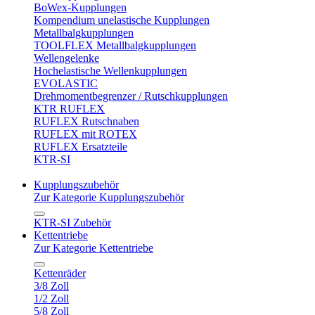
BoWex-Kupplungen
Kompendium unelastische Kupplungen
Metallbalgkupplungen
TOOLFLEX Metallbalgkupplungen
Wellengelenke
Hochelastische Wellenkupplungen
EVOLASTIC
Drehmomentbegrenzer / Rutschkupplungen
KTR RUFLEX
RUFLEX Rutschnaben
RUFLEX mit ROTEX
RUFLEX Ersatzteile
KTR-SI
Kupplungszubehör
Zur Kategorie Kupplungszubehör
KTR-SI Zubehör
Kettentriebe
Zur Kategorie Kettentriebe
Kettenräder
3/8 Zoll
1/2 Zoll
5/8 Zoll