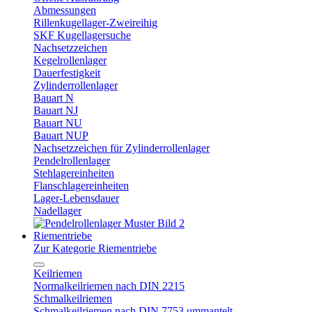
Abmessungen
Rillenkugellager-Zweireihig
SKF Kugellagersuche
Nachsetzzeichen
Kegelrollenlager
Dauerfestigkeit
Zylinderrollenlager
Bauart N
Bauart NJ
Bauart NU
Bauart NUP
Nachsetzzeichen für Zylinderrollenlager
Pendelrollenlager
Stehlagereinheiten
Flanschlagereinheiten
Lager-Lebensdauer
Nadellager
Riementriebe
Zur Kategorie Riementriebe
Keilriemen
Normalkeilriemen nach DIN 2215
Schmalkeilriemen
Schmalkeilriemen nach DIN 7753 ummantelt