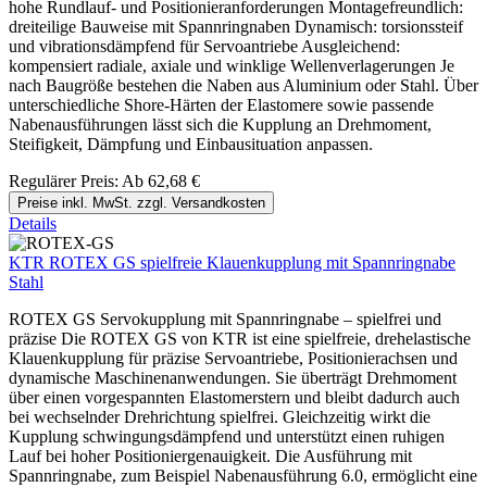
hohe Rundlauf- und Positionieranforderungen Montagefreundlich:
dreiteilige Bauweise mit Spannringnaben Dynamisch: torsionssteif
und vibrationsdämpfend für Servoantriebe Ausgleichend:
kompensiert radiale, axiale und winklige Wellenverlagerungen Je
nach Baugröße bestehen die Naben aus Aluminium oder Stahl. Über
unterschiedliche Shore-Härten der Elastomere sowie passende
Nabenausführungen lässt sich die Kupplung an Drehmoment,
Steifigkeit, Dämpfung und Einbausituation anpassen.
Regulärer Preis:
Ab
62,68 €
Preise inkl. MwSt. zzgl. Versandkosten
Details
KTR ROTEX GS spielfreie Klauenkupplung mit Spannringnabe
Stahl
ROTEX GS Servokupplung mit Spannringnabe – spielfrei und
präzise Die ROTEX GS von KTR ist eine spielfreie, drehelastische
Klauenkupplung für präzise Servoantriebe, Positionierachsen und
dynamische Maschinenanwendungen. Sie überträgt Drehmoment
über einen vorgespannten Elastomerstern und bleibt dadurch auch
bei wechselnder Drehrichtung spielfrei. Gleichzeitig wirkt die
Kupplung schwingungsdämpfend und unterstützt einen ruhigen
Lauf bei hoher Positioniergenauigkeit. Die Ausführung mit
Spannringnabe, zum Beispiel Nabenausführung 6.0, ermöglicht eine