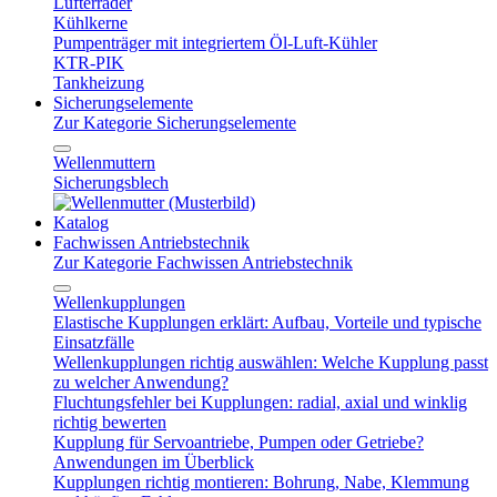
Lüfterräder
Kühlkerne
Pumpenträger mit integriertem Öl-Luft-Kühler
KTR-PIK
Tankheizung
Sicherungselemente
Zur Kategorie Sicherungselemente
Wellenmuttern
Sicherungsblech
Katalog
Fachwissen Antriebstechnik
Zur Kategorie Fachwissen Antriebstechnik
Wellenkupplungen
Elastische Kupplungen erklärt: Aufbau, Vorteile und typische
Einsatzfälle
Wellenkupplungen richtig auswählen: Welche Kupplung passt
zu welcher Anwendung?
Fluchtungsfehler bei Kupplungen: radial, axial und winklig
richtig bewerten
Kupplung für Servoantriebe, Pumpen oder Getriebe?
Anwendungen im Überblick
Kupplungen richtig montieren: Bohrung, Nabe, Klemmung