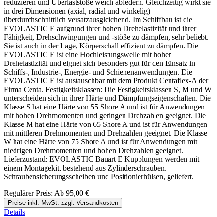
reduzieren und Überlaststöße weich abfedern. Gleichzeitig wirkt sie
in drei Dimensionen (axial, radial und winkelig)
überdurchschnittlich versatzausgleichend. Im Schiffbau ist die
EVOLASTIC E aufgrund ihrer hohen Drehelastizität und ihrer
Fähigkeit, Drehschwingungen und -stöße zu dämpfen, sehr beliebt.
Sie ist auch in der Lage, Körperschall effizient zu dämpfen. Die
EVOLASTIC E ist eine Hochleistungswelle mit hoher
Drehelastizität und eignet sich besonders gut für den Einsatz in
Schiffs-, Industrie-, Energie- und Schienenanwendungen. Die
EVOLASTIC E ist austauschbar mit dem Produkt Centaflex-A der
Firma Centa. Festigkeitsklassen: Die Festigkeitsklassen S, M und W
unterscheiden sich in ihrer Härte und Dämpfungseigenschaften. Die
Klasse S hat eine Härte von 55 Shore A und ist für Anwendungen
mit hohen Drehmomenten und geringen Drehzahlen geeignet. Die
Klasse M hat eine Härte von 65 Shore A und ist für Anwendungen
mit mittleren Drehmomenten und Drehzahlen geeignet. Die Klasse
W hat eine Härte von 75 Shore A und ist für Anwendungen mit
niedrigen Drehmomenten und hohen Drehzahlen geeignet.
Lieferzustand: EVOLASTIC Bauart E Kupplungen werden mit
einem Montagekit, bestehend aus Zylinderschrauben,
Schraubensicherungsscheiben und Positionierhülsen, geliefert.
Regulärer Preis:
Ab
95,00 €
Preise inkl. MwSt. zzgl. Versandkosten
Details