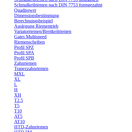
Schmalkeilriemen nach DIN 7753 formgezahnt
Quadpower
Dimensionsbestimmung
Berechnungsbeispiel
Auslegung Riementrieb
Variatorriemen/Breitkeilriemen
Gates Multispeed
Riemenscheiben
Profil SPZ
Profil SPA
Profil SPB
Zahnriemen
Trapezzahnriemen
MXL
XL
L
H
XH
T2.5
T5
T10
AT5
AT10
HTD-Zahnriemen