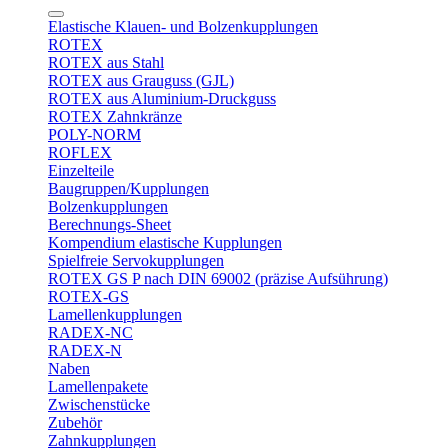
Elastische Klauen- und Bolzenkupplungen
ROTEX
ROTEX aus Stahl
ROTEX aus Grauguss (GJL)
ROTEX aus Aluminium-Druckguss
ROTEX Zahnkränze
POLY-NORM
ROFLEX
Einzelteile
Baugruppen/Kupplungen
Bolzenkupplungen
Berechnungs-Sheet
Kompendium elastische Kupplungen
Spielfreie Servokupplungen
ROTEX GS P nach DIN 69002 (präzise Aufsührung)
ROTEX-GS
Lamellenkupplungen
RADEX-NC
RADEX-N
Naben
Lamellenpakete
Zwischenstücke
Zubehör
Zahnkupplungen