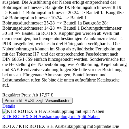
ausgehen. Die Ausführung der Naben erfolgt entsprechend der
Bohrungsdurchmesser: Baugröße 19: Bohrungsdurchmesser 8-19
=> Bauteil 1 Bohrungsdurchmesser 20-24 => Bauteil 1a Baugröße
24: Bohrungsdurchmesser 10-24 => Bauteil 1
Bohrungsdurchmesser 25-28 => Bauteil 1a Baugroße 28:
Bohrungsdurchmesser 14-28 => Bauteil 1 Bohrungsdurchmesser
30-38 => Bauteil 1a ROTEX-Kupplungen werden ab Werk mit
dem neuartigen, hochtemperaturbeständigen Zahnkranzmaterial T-
PUR ausgeliefert, welches in drei Härtegraden verfügbar ist. Die
Nabenbohrungen können im Shop als zylindrische Fertigbohrung
mit der Tolerenz H7 und der entsprechenden Passfedernut nach
DIN 6885/1-JS9 einfach hinzugebucht werden. Sonderwünsche für
die Herstellung der Nabenbohrung, wie Zollbohrung, Kegelbohrung
und SAE-Evolventverzahnung fragen Sie bitte vor der Bestellung
bei uns an. Für genaue Abmessungen, Bauteilformen und
Leistungsdaten rufen Sie bitte die unten aufgeführte Katalogseite
auf.
Regulärer Preis:
Ab
17,97 €
Preise inkl. MwSt. zzgl. Versandkosten
Details
KTR ROTEX S-H Ausbaukupplung mit Split-Naben
ROTX / KTR ROTEX S-H Ausbaukupplung mit Splitnabe Die