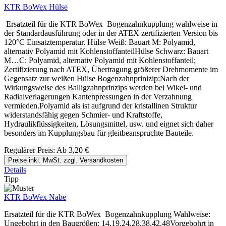
KTR BoWex Hülse
Ersatzteil für die KTR BoWex Bogenzahnkupplung wahlweise in
der Standardausführung oder in der ATEX zertifizierten Version bis
120°C Einsatztemperatur. Hülse Weiß: Bauart M: Polyamid,
alternativ Polyamid mit KohlenstoffanteilHülse Schwarz: Bauart
M…C: Polyamid, alternativ Polyamid mit Kohlenstoffanteil;
Zertifizierung nach ATEX, Übertragung größerer Drehmomente im
Gegensatz zur weißen Hülse Bogenzahnprinizip:Nach der
Wirkungsweise des Balligzahnprinzips werden bei Wikel- und
Radialverlagerungen Kantenpressungen in der Verzahnung
vermieden.Polyamid als ist aufgrund der kristallinen Struktur
widerstandsfähig gegen Schmier- und Kraftstoffe,
Hydraulikflüssigkeiten, Lösungsmittel, usw. und eignet sich daher
besonders im Kupplungsbau für gleitbeanspruchte Bauteile.
Regulärer Preis:
Ab
3,20 €
Preise inkl. MwSt. zzgl. Versandkosten
Details
Tipp
KTR BoWex Nabe
Ersatzteil für die KTR BoWex Bogenzahnkupplung Wahlweise:
Ungebohrt in den Baugrößen: 14,19,24,28,38,42,48Vorgebohrt in