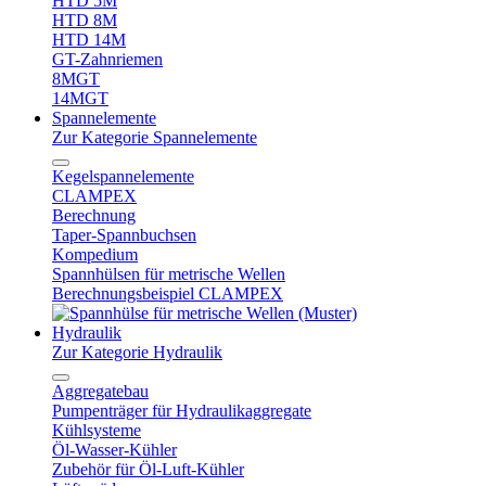
HTD 5M
HTD 8M
HTD 14M
GT-Zahnriemen
8MGT
14MGT
Spannelemente
Zur Kategorie Spannelemente
Kegelspannelemente
CLAMPEX
Berechnung
Taper-Spannbuchsen
Kompedium
Spannhülsen für metrische Wellen
Berechnungsbeispiel CLAMPEX
Hydraulik
Zur Kategorie Hydraulik
Aggregatebau
Pumpenträger für Hydraulikaggregate
Kühlsysteme
Öl-Wasser-Kühler
Zubehör für Öl-Luft-Kühler