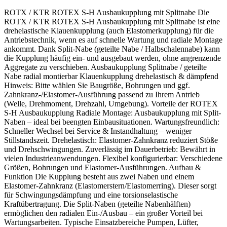
ROTX / KTR ROTEX S-H Ausbaukupplung mit Splitnabe Die
ROTX / KTR ROTEX S-H Ausbaukupplung mit Splitnabe ist eine
drehelastische Klauenkupplung (auch Elastomerkupplung) für die
Antriebstechnik, wenn es auf schnelle Wartung und radiale Montage
ankommt. Dank Split-Nabe (geteilte Nabe / Halbschalennabe) kann
die Kupplung häufig ein- und ausgebaut werden, ohne angrenzende
Aggregate zu verschieben. Ausbaukupplung Splitnabe / geteilte
Nabe radial montierbar Klauenkupplung drehelastisch & dämpfend
Hinweis: Bitte wählen Sie Baugröße, Bohrungen und ggf.
Zahnkranz-/Elastomer-Ausführung passend zu Ihrem Antrieb
(Welle, Drehmoment, Drehzahl, Umgebung). Vorteile der ROTEX
S-H Ausbaukupplung Radiale Montage: Ausbaukupplung mit Split-
Naben – ideal bei beengten Einbausituationen. Wartungsfreundlich:
Schneller Wechsel bei Service & Instandhaltung – weniger
Stillstandszeit. Drehelastisch: Elastomer-Zahnkranz reduziert Stöße
und Drehschwingungen. Zuverlässig im Dauerbetrieb: Bewährt in
vielen Industrieanwendungen. Flexibel konfigurierbar: Verschiedene
Größen, Bohrungen und Elastomer-Ausführungen. Aufbau &
Funktion Die Kupplung besteht aus zwei Naben und einem
Elastomer-Zahnkranz (Elastomerstern/Elastomerring). Dieser sorgt
für Schwingungsdämpfung und eine torsionselastische
Kraftübertragung. Die Split-Naben (geteilte Nabenhälften)
ermöglichen den radialen Ein-/Ausbau – ein großer Vorteil bei
Wartungsarbeiten. Typische Einsatzbereiche Pumpen, Lüfter,