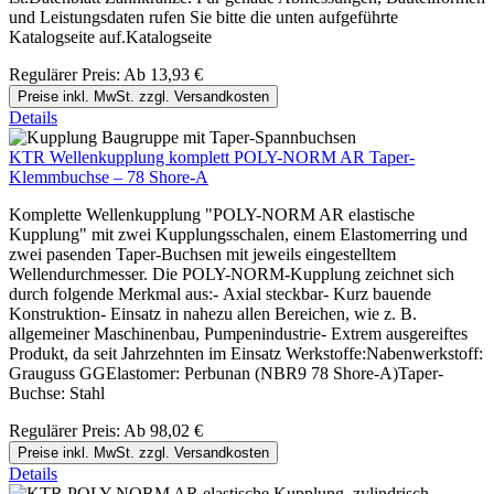
und Leistungsdaten rufen Sie bitte die unten aufgeführte
Katalogseite auf.Katalogseite
Regulärer Preis:
Ab
13,93 €
Preise inkl. MwSt. zzgl. Versandkosten
Details
KTR Wellenkupplung komplett POLY-NORM AR Taper-
Klemmbuchse – 78 Shore-A
Komplette Wellenkupplung "POLY-NORM AR elastische
Kupplung" mit zwei Kupplungsschalen, einem Elastomerring und
zwei pasenden Taper-Buchsen mit jeweils eingestelltem
Wellendurchmesser. Die POLY-NORM-Kupplung zeichnet sich
durch folgende Merkmal aus:- Axial steckbar- Kurz bauende
Konstruktion- Einsatz in nahezu allen Bereichen, wie z. B.
allgemeiner Maschinenbau, Pumpenindustrie- Extrem ausgereiftes
Produkt, da seit Jahrzehnten im Einsatz Werkstoffe:Nabenwerkstoff:
Grauguss GGElastomer: Perbunan (NBR9 78 Shore-A)Taper-
Buchse: Stahl
Regulärer Preis:
Ab
98,02 €
Preise inkl. MwSt. zzgl. Versandkosten
Details