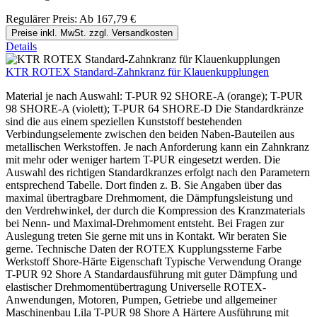
Regulärer Preis:
Ab
167,79 €
Preise inkl. MwSt. zzgl. Versandkosten
Details
KTR ROTEX Standard-Zahnkranz für Klauenkupplungen
Material je nach Auswahl: T-PUR 92 SHORE-A (orange); T-PUR
98 SHORE-A (violett); T-PUR 64 SHORE-D Die Standardkränze
sind die aus einem speziellen Kunststoff bestehenden
Verbindungselemente zwischen den beiden Naben-Bauteilen aus
metallischen Werkstoffen. Je nach Anforderung kann ein Zahnkranz
mit mehr oder weniger hartem T-PUR eingesetzt werden. Die
Auswahl des richtigen Standardkranzes erfolgt nach den Parametern
entsprechend Tabelle. Dort finden z. B. Sie Angaben über das
maximal übertragbare Drehmoment, die Dämpfungsleistung und
den Verdrehwinkel, der durch die Kompression des Kranzmaterials
bei Nenn- und Maximal-Drehmoment entsteht. Bei Fragen zur
Auslegung treten Sie gerne mit uns in Kontakt. Wir beraten Sie
gerne. Technische Daten der ROTEX Kupplungssterne Farbe
Werkstoff Shore-Härte Eigenschaft Typische Verwendung Orange
T-PUR 92 Shore A Standardausführung mit guter Dämpfung und
elastischer Drehmomentübertragung Universelle ROTEX-
Anwendungen, Motoren, Pumpen, Getriebe und allgemeiner
Maschinenbau Lila T-PUR 98 Shore A Härtere Ausführung mit