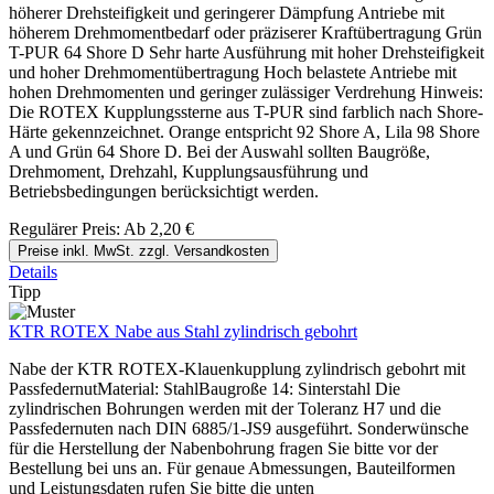
höherer Drehsteifigkeit und geringerer Dämpfung Antriebe mit
höherem Drehmomentbedarf oder präziserer Kraftübertragung Grün
T-PUR 64 Shore D Sehr harte Ausführung mit hoher Drehsteifigkeit
und hoher Drehmomentübertragung Hoch belastete Antriebe mit
hohen Drehmomenten und geringer zulässiger Verdrehung Hinweis:
Die ROTEX Kupplungssterne aus T-PUR sind farblich nach Shore-
Härte gekennzeichnet. Orange entspricht 92 Shore A, Lila 98 Shore
A und Grün 64 Shore D. Bei der Auswahl sollten Baugröße,
Drehmoment, Drehzahl, Kupplungsausführung und
Betriebsbedingungen berücksichtigt werden.
Regulärer Preis:
Ab
2,20 €
Preise inkl. MwSt. zzgl. Versandkosten
Details
Tipp
KTR ROTEX Nabe aus Stahl zylindrisch gebohrt
Nabe der KTR ROTEX-Klauenkupplung zylindrisch gebohrt mit
PassfedernutMaterial: StahlBaugroße 14: Sinterstahl Die
zylindrischen Bohrungen werden mit der Toleranz H7 und die
Passfedernuten nach DIN 6885/1-JS9 ausgeführt. Sonderwünsche
für die Herstellung der Nabenbohrung fragen Sie bitte vor der
Bestellung bei uns an. Für genaue Abmessungen, Bauteilformen
und Leistungsdaten rufen Sie bitte die unten