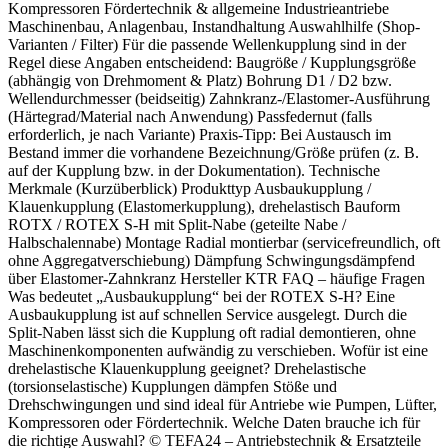
Kompressoren Fördertechnik & allgemeine Industrieantriebe
Maschinenbau, Anlagenbau, Instandhaltung Auswahlhilfe (Shop-
Varianten / Filter) Für die passende Wellenkupplung sind in der
Regel diese Angaben entscheidend: Baugröße / Kupplungsgröße
(abhängig von Drehmoment & Platz) Bohrung D1 / D2 bzw.
Wellendurchmesser (beidseitig) Zahnkranz-/Elastomer-Ausführung
(Härtegrad/Material nach Anwendung) Passfedernut (falls
erforderlich, je nach Variante) Praxis-Tipp: Bei Austausch im
Bestand immer die vorhandene Bezeichnung/Größe prüfen (z. B.
auf der Kupplung bzw. in der Dokumentation). Technische
Merkmale (Kurzüberblick) Produkttyp Ausbaukupplung /
Klauenkupplung (Elastomerkupplung), drehelastisch Bauform
ROTX / ROTEX S-H mit Split-Nabe (geteilte Nabe /
Halbschalennabe) Montage Radial montierbar (servicefreundlich, oft
ohne Aggregatverschiebung) Dämpfung Schwingungsdämpfend
über Elastomer-Zahnkranz Hersteller KTR FAQ – häufige Fragen
Was bedeutet „Ausbaukupplung“ bei der ROTEX S-H? Eine
Ausbaukupplung ist auf schnellen Service ausgelegt. Durch die
Split-Naben lässt sich die Kupplung oft radial demontieren, ohne
Maschinenkomponenten aufwändig zu verschieben. Wofür ist eine
drehelastische Klauenkupplung geeignet? Drehelastische
(torsionselastische) Kupplungen dämpfen Stöße und
Drehschwingungen und sind ideal für Antriebe wie Pumpen, Lüfter,
Kompressoren oder Fördertechnik. Welche Daten brauche ich für
die richtige Auswahl? © TEFA24 – Antriebstechnik & Ersatzteile