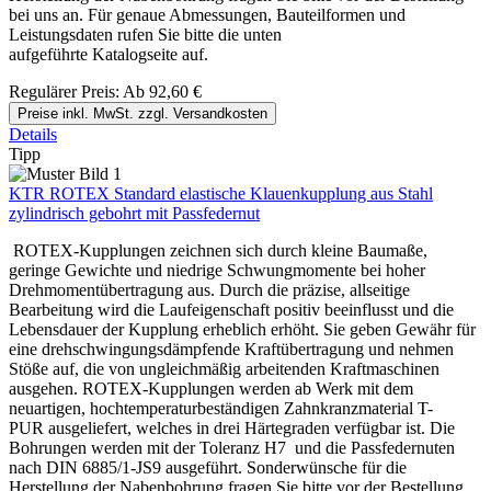
bei uns an. Für genaue Abmessungen, Bauteilformen und
Leistungsdaten rufen Sie bitte die unten
aufgeführte Katalogseite auf.
Regulärer Preis:
Ab
92,60 €
Preise inkl. MwSt. zzgl. Versandkosten
Details
Tipp
KTR ROTEX Standard elastische Klauenkupplung aus Stahl
zylindrisch gebohrt mit Passfedernut
ROTEX-Kupplungen zeichnen sich durch kleine Baumaße,
geringe Gewichte und niedrige Schwungmomente bei hoher
Drehmomentübertragung aus. Durch die präzise, allseitige
Bearbeitung wird die Laufeigenschaft positiv beeinflusst und die
Lebensdauer der Kupplung erheblich erhöht. Sie geben Gewähr für
eine drehschwingungsdämpfende Kraftübertragung und nehmen
Stöße auf, die von ungleichmäßig arbeitenden Kraftmaschinen
ausgehen. ROTEX-Kupplungen werden ab Werk mit dem
neuartigen, hochtemperaturbeständigen Zahnkranzmaterial T-
PUR ausgeliefert, welches in drei Härtegraden verfügbar ist. Die
Bohrungen werden mit der Toleranz H7 und die Passfedernuten
nach DIN 6885/1-JS9 ausgeführt. Sonderwünsche für die
Herstellung der Nabenbohrung fragen Sie bitte vor der Bestellung