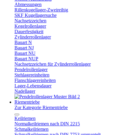
Abmessungen
Rillenkugellager-Zweireihig
SKF Kugellagersuche
Nachsetzzeichen
Kegelrollenlager
Dauerfestigkeit
Zylinderrollenlager
Bauart N
Bauart NJ
Bauart NU
Bauart NUP
Nachsetzzeichen für Zylinderrollenlager
Pendelrollenlager
Stehlagereinheiten
Flanschlagereinheiten
Lager-Lebensdauer
Nadellager
Riementriebe
Zur Kategorie Riementriebe
Keilriemen
Normalkeilriemen nach DIN 2215
Schmalkeilriemen
Schmalkeilriemen nach DIN 7753 ummantelt