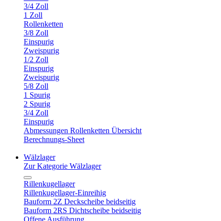
3/4 Zoll
1 Zoll
Rollenketten
3/8 Zoll
Einspurig
Zweispurig
1/2 Zoll
Einspurig
Zweispurig
5/8 Zoll
1 Spurig
2 Spurig
3/4 Zoll
Einspurig
Abmessungen Rollenketten Übersicht
Berechnungs-Sheet
Wälzlager
Zur Kategorie Wälzlager
Rillenkugellager
Rillenkugellager-Einreihig
Bauform 2Z Deckscheibe beidseitig
Bauform 2RS Dichtscheibe beidseitig
Offene Ausführung