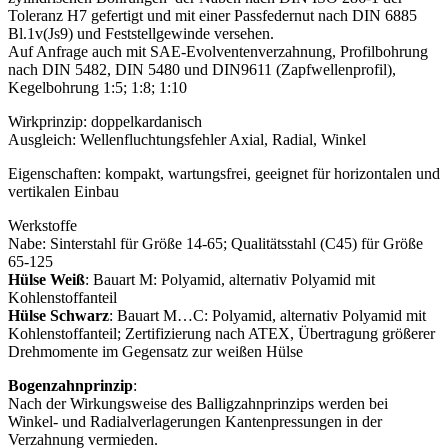
Toleranz H7 gefertigt und mit einer Passfedernut
nach DIN 6885
Bl.1v(Js9) und Feststellgewinde versehen.
Auf Anfrage auch mit SAE-Evolventenverzahnung, Profilbohrung
nach DIN 5482, DIN 5480 und DIN9611 (Zapfwellenprofil),
Kegelbohrung 1:5; 1:8; 1:10
Wirkprinzip: doppelkardanisch
Ausgleich: Wellenfluchtungsfehler Axial, Radial, Winkel
Eigenschaften: kompakt, wartungsfrei, geeignet für horizontalen und
vertikalen Einbau
Werkstoffe
Nabe: Sinterstahl für Größe 14-65; Qualitätsstahl (C45) für Größe
65-125
Hülse Weiß
: Bauart M: Polyamid, alternativ Polyamid mit
Kohlenstoffanteil
Hülse Schwarz
: Bauart M…C: Polyamid, alternativ Polyamid mit
Kohlenstoffanteil; Zertifizierung nach ATEX, Übertragung größerer
Drehmomente im Gegensatz zur weißen Hülse
Bogenzahnprinzip
:
Nach der Wirkungsweise des Balligzahnprinzips werden bei
Winkel- und Radialverlagerungen Kantenpressungen in der
Verzahnung vermieden.