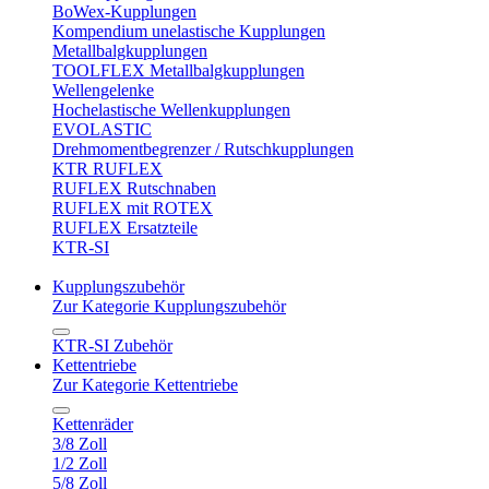
BoWex-Kupplungen
Kompendium unelastische Kupplungen
Metallbalgkupplungen
TOOLFLEX Metallbalgkupplungen
Wellengelenke
Hochelastische Wellenkupplungen
EVOLASTIC
Drehmomentbegrenzer / Rutschkupplungen
KTR RUFLEX
RUFLEX Rutschnaben
RUFLEX mit ROTEX
RUFLEX Ersatzteile
KTR-SI
Kupplungszubehör
Zur Kategorie Kupplungszubehör
KTR-SI Zubehör
Kettentriebe
Zur Kategorie Kettentriebe
Kettenräder
3/8 Zoll
1/2 Zoll
5/8 Zoll