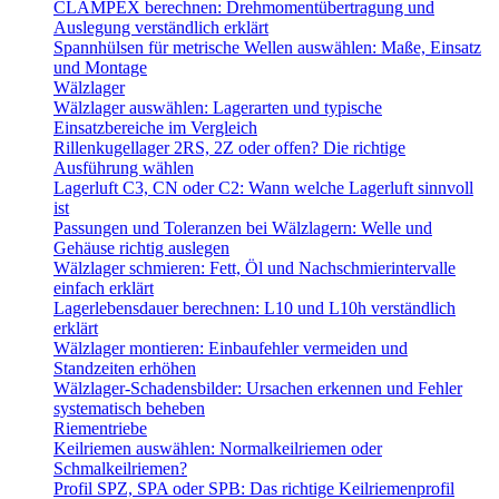
CLAMPEX berechnen: Drehmomentübertragung und
Auslegung verständlich erklärt
Spannhülsen für metrische Wellen auswählen: Maße, Einsatz
und Montage
Wälzlager
Wälzlager auswählen: Lagerarten und typische
Einsatzbereiche im Vergleich
Rillenkugellager 2RS, 2Z oder offen? Die richtige
Ausführung wählen
Lagerluft C3, CN oder C2: Wann welche Lagerluft sinnvoll
ist
Passungen und Toleranzen bei Wälzlagern: Welle und
Gehäuse richtig auslegen
Wälzlager schmieren: Fett, Öl und Nachschmierintervalle
einfach erklärt
Lagerlebensdauer berechnen: L10 und L10h verständlich
erklärt
Wälzlager montieren: Einbaufehler vermeiden und
Standzeiten erhöhen
Wälzlager-Schadensbilder: Ursachen erkennen und Fehler
systematisch beheben
Riementriebe
Keilriemen auswählen: Normalkeilriemen oder
Schmalkeilriemen?
Profil SPZ, SPA oder SPB: Das richtige Keilriemenprofil