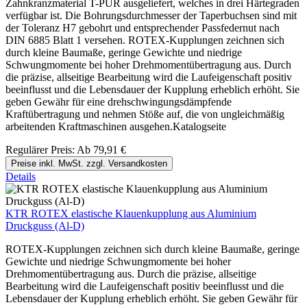
Zahnkranzmaterial T-PUR ausgeliefert, welches in drei Härtegraden
verfügbar ist. Die Bohrungsdurchmesser der Taperbuchsen sind mit
der Toleranz H7 gebohrt und entsprechender Passfedernut nach
DIN 6885 Blatt 1 versehen. ROTEX-Kupplungen zeichnen sich
durch kleine Baumaße, geringe Gewichte und niedrige
Schwungmomente bei hoher Drehmomentübertragung aus. Durch
die präzise, allseitige Bearbeitung wird die Laufeigenschaft positiv
beeinflusst und die Lebensdauer der Kupplung erheblich erhöht. Sie
geben Gewähr für eine drehschwingungsdämpfende
Kraftübertragung und nehmen Stöße auf, die von ungleichmäßig
arbeitenden Kraftmaschinen ausgehen.Katalogseite
Regulärer Preis:
Ab
79,91 €
Preise inkl. MwSt. zzgl. Versandkosten
Details
KTR ROTEX elastische Klauenkupplung aus Aluminium
Druckguss (Al-D)
ROTEX-Kupplungen zeichnen sich durch kleine Baumaße, geringe
Gewichte und niedrige Schwungmomente bei hoher
Drehmomentübertragung aus. Durch die präzise, allseitige
Bearbeitung wird die Laufeigenschaft positiv beeinflusst und die
Lebensdauer der Kupplung erheblich erhöht. Sie geben Gewähr für