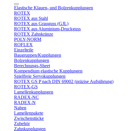
Elastische Klauen- und Bolzenkupplungen
ROTEX
ROTEX aus Stahl
ROTEX aus Grauguss (GJL)
ROTEX aus Aluminium-Druckguss
ROTEX Zahnkränze
POLY-NORM
ROFLEX
Einzelteile
Baugruppen/Kupplungen
Bolzenkupplungen
Berechnungs-Sheet
Kompendium elastische Kupplungen
Spielfreie Servokupplungen
ROTEX GS P nach DIN 69002 (präzise Aufsührung)
ROTEX-GS
Lamellenkupplungen
RADEX-NC
RADEX-N
Naben
Lamellenpakete
Zwischenstücke
Zubehör
Zahnkupplungen