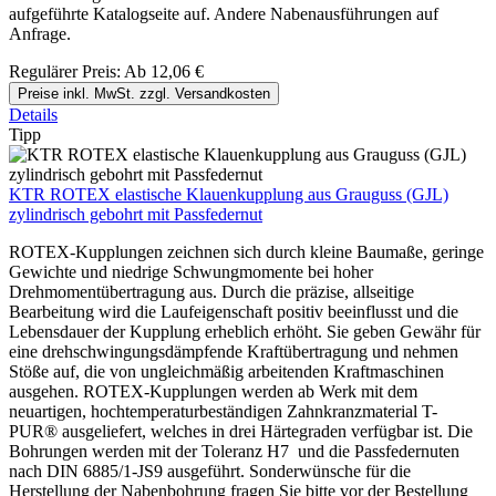
aufgeführte Katalogseite auf. Andere Nabenausführungen auf
Anfrage.
Regulärer Preis:
Ab
12,06 €
Preise inkl. MwSt. zzgl. Versandkosten
Details
Tipp
KTR ROTEX elastische Klauenkupplung aus Grauguss (GJL)
zylindrisch gebohrt mit Passfedernut
ROTEX-Kupplungen zeichnen sich durch kleine Baumaße, geringe
Gewichte und niedrige Schwungmomente bei hoher
Drehmomentübertragung aus. Durch die präzise, allseitige
Bearbeitung wird die Laufeigenschaft positiv beeinflusst und die
Lebensdauer der Kupplung erheblich erhöht. Sie geben Gewähr für
eine drehschwingungsdämpfende Kraftübertragung und nehmen
Stöße auf, die von ungleichmäßig arbeitenden Kraftmaschinen
ausgehen. ROTEX-Kupplungen werden ab Werk mit dem
neuartigen, hochtemperaturbeständigen Zahnkranzmaterial T-
PUR® ausgeliefert, welches in drei Härtegraden verfügbar ist. Die
Bohrungen werden mit der Toleranz H7 und die Passfedernuten
nach DIN 6885/1-JS9 ausgeführt. Sonderwünsche für die
Herstellung der Nabenbohrung fragen Sie bitte vor der Bestellung