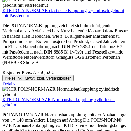
KTR POLY-NORM AR elastische Kupplung, zylindrisch gebohrt
mit Passfedernut
Die POLY-NORM-Kupplung zeichnet sich durch folgende
Merkmal aus: - Axial steckbar- Kurz bauende Konstruktion- Einsatz
in nahezu allen Bereichen, wie z. B. allgemeiner Maschinenbau,
Pumpenindustrie- Extrem ausgereiftes Produkt, da seit Jahrzehnten
im Einsatz Nabenbohrung nach DIN ISO 286-1 der Toleranz H7
mit Passfedernut nach DIN 6885 Bl.1v(Js9) und Feststellgewinde
Werkstoffe:Nabenwerkstoff: Grauguss GGElastomer: Perbunan
(NBR9 78 Shore-A
Regulärer Preis:
Ab
50,62 €
Preise inkl. MwSt. zzgl. Versandkosten
Details
KTR POLY-NORM AZR Normausbaukupplung zylindrisch
gebohrt
POLY-NORM® AZR Normausbaukupplung mit der Ausbaulänge
von l = 140 mmAndere Längen auf Anfrag Die POLY-NORM®
AZR Normausbaukupplung von KTR ist eine hochleistungsfähige,
spielfreie Elastomerkupplung, die speziell für Anwendungen mit