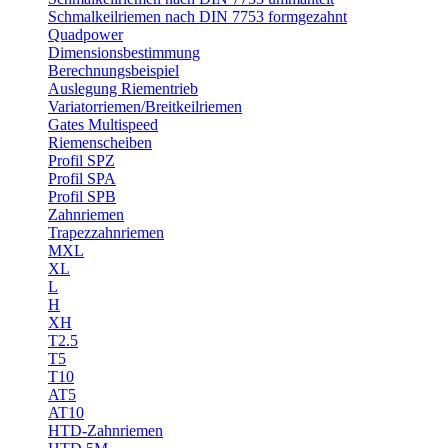
Schmalkeilriemen nach DIN 7753 formgezahnt
Quadpower
Dimensionsbestimmung
Berechnungsbeispiel
Auslegung Riementrieb
Variatorriemen/Breitkeilriemen
Gates Multispeed
Riemenscheiben
Profil SPZ
Profil SPA
Profil SPB
Zahnriemen
Trapezzahnriemen
MXL
XL
L
H
XH
T2.5
T5
T10
AT5
AT10
HTD-Zahnriemen