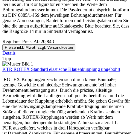
bei uns an. Im Konfigurator entsprechen die Werte dem
Bohrungsdurchmesser in mm. Die Passfedernut entspricht konform
zu DIN 6885/1-JS9 dem jeweiligen Bohrungsdurchmesser. Für
genaue Abmessungen, Bauteilformen und Leistungsdaten rufen Sie
bitte die unten aufgeführte auf.Katalogseite Bitte beachten Sie, dass
die Baugröße 14 nur in Sinterstahl verfügbar ist.
Regulärer Preis:
Ab
20,84 €
Preise inkl. MwSt. zzgl. Versandkosten
Details
Tipp
KTR ROTEX Standard elastische Klauenkupplung ungebohrt
ROTEX-Kupplungen zeichnen sich durch kleine Baumaße,
geringe Gewichte und niedrige Schwungmomente bei hoher
Drehmomentübertragung aus. Durch die präzise, allseitige
Bearbeitung wird die Laufeigenschaft positiv beeinflusst und die
Lebensdauer der Kupplung erheblich erhöht. Sie geben Gewähr für
eine drehschwingungsdämpfende Kraftübertragung und nehmen
Stöße auf, die von ungleichmäßig arbeitenden Kraftmaschinen
ausgehen. ROTEX-Kupplungen werden ab Werk mit dem
neuartigen, hochtemperaturbeständigen Zahnkranzmaterial T-
PUR ausgeliefert, welches in drei Härtegraden verfügbar
ist.Datenblatt Zahnkränze. Für genaue Abmessungen, Bauteilformen