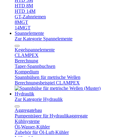
HTD 5M
HTD 8M
HTD 14M
GT-Zahnriemen
8MGT
14MGT
Spannelemente
Zur Kategorie Spannelemente
Kegelspannelemente
CLAMPEX
Berechnung
Taper-Spannbuchsen
Kompedium
Spannhülsen für metrische Wellen
Berechnungsbeispiel CLAMPEX
Hydraulik
Zur Kategorie Hydraulik
Aggregatebau
Pumpenträger für Hydraulikaggregate
Kühlsysteme
Öl-Wasser-Kühler
Zubehör für Öl-Luft-Kühler