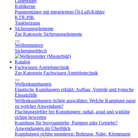
Lüfterräder
Kühlkerne
Pumpenträger mit integriertem Öl-Luft-Kühler
KTR-PIK
Tankheizung
Sicherungselemente
Zur Kategorie Sicherungselemente
Wellenmuttern
Sicherungsblech
Katalog
Fachwissen Antriebstechnik
Zur Kategorie Fachwissen Antriebstechnik
Wellenkupplungen
Elastische Kupplungen erklärt: Aufbau, Vorteile und typische
Einsatzfälle
Wellenkupplungen richtig auswählen: Welche Kupplung passt
zu welcher Anwendung?
Fluchtungsfehler bei Kupplungen: radial, axial und winklig
richtig bewerten
Kupplung für Servoantriebe, Pumpen oder Getriebe?
Anwendungen im Überblick
Kupplungen richtig montieren: Bohrung, Nabe, Klemmung