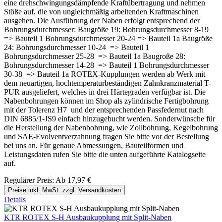
eine drehschwingungsdämpfende Kraftübertragung und nehmen
Stöße auf, die von ungleichmäßig arbeitenden Kraftmaschinen
ausgehen. Die Ausführung der Naben erfolgt entsprechend der
Bohrungsdurchmesser: Baugröße 19: Bohrungsdurchmesser 8-19
=> Bauteil 1 Bohrungsdurchmesser 20-24 => Bauteil 1a Baugröße
24: Bohrungsdurchmesser 10-24 => Bauteil 1
Bohrungsdurchmesser 25-28 => Bauteil 1a Baugroße 28:
Bohrungsdurchmesser 14-28 => Bauteil 1 Bohrungsdurchmesser
30-38 => Bauteil 1a ROTEX-Kupplungen werden ab Werk mit
dem neuartigen, hochtemperaturbeständigen Zahnkranzmaterial T-
PUR ausgeliefert, welches in drei Härtegraden verfügbar ist. Die
Nabenbohrungen können im Shop als zylindrische Fertigbohrung
mit der Tolerenz H7 und der entsprechenden Passfedernut nach
DIN 6885/1-JS9 einfach hinzugebucht werden. Sonderwünsche für
die Herstellung der Nabenbohrung, wie Zollbohrung, Kegelbohrung
und SAE-Evolventverzahnung fragen Sie bitte vor der Bestellung
bei uns an. Für genaue Abmessungen, Bauteilformen und
Leistungsdaten rufen Sie bitte die unten aufgeführte Katalogseite
auf.
Regulärer Preis:
Ab
17,97 €
Preise inkl. MwSt. zzgl. Versandkosten
Details
KTR ROTEX S-H Ausbaukupplung mit Split-Naben