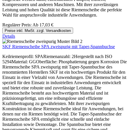
Kompressoren und anderen Maschinen. Mit ihrer zuverlässigen
Leistung und hohen Qualität ist diese Riemenscheibe die perfekte
Wahl für anspruchsvolle industrielle Anwendungen.
Regulärer Preis:
Ab
17,03 €
Preise inkl. MwSt. zzgl. Versandkosten
Details
SKF Riemenscheibe SPA zweispurig mit Taper-Spannbuchse
Keilriemenprofil: SPARiemenanzahl: 2Hergestellt nach ISO
5294Material: GGOberfläche: Phosphatierung gegen Korrosion Die
Riemenscheibe SPA zweispurig mit Taper-Spannbuchse des
renommierten Herstellers SKF ist ein hochwertiges Produkt für den
Einsatz in einer Vielzahl von Anwendungen. Die Riemenscheibe ist
speziell für den Einsatz in industriellen Anwendungen entwickelt
und bietet eine robuste und zuverlässige Leistung. Die
Riemenscheibe besteht aus hochwertigem Material und ist
präzisionsgefertigt, um eine reibungslose und effiziente
Kraftübertragung zu gewährleisten. Mit ihrer zweispurigen
Konstruktion ist diese Riemenscheibe ideal für Anwendungen, bei
denen nur ein Riemen benötigt wird. Die Taper-Spannbuchse der
Riemenscheibe SPA ermöglicht eine schnelle und einfache
Installation sowie Demontage. Die Spannbuchse bietet eine
hervorragende Klemmkraft und sorgt für eine sichere und