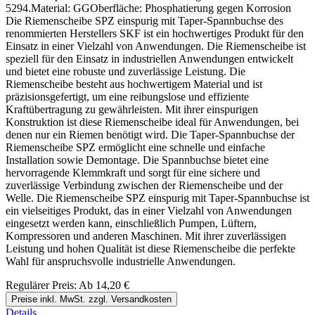
5294.Material: GGOberfläche: Phosphatierung gegen Korrosion
Die Riemenscheibe SPZ einspurig mit Taper-Spannbuchse des
renommierten Herstellers SKF ist ein hochwertiges Produkt für den
Einsatz in einer Vielzahl von Anwendungen. Die Riemenscheibe ist
speziell für den Einsatz in industriellen Anwendungen entwickelt
und bietet eine robuste und zuverlässige Leistung. Die
Riemenscheibe besteht aus hochwertigem Material und ist
präzisionsgefertigt, um eine reibungslose und effiziente
Kraftübertragung zu gewährleisten. Mit ihrer einspurigen
Konstruktion ist diese Riemenscheibe ideal für Anwendungen, bei
denen nur ein Riemen benötigt wird. Die Taper-Spannbuchse der
Riemenscheibe SPZ ermöglicht eine schnelle und einfache
Installation sowie Demontage. Die Spannbuchse bietet eine
hervorragende Klemmkraft und sorgt für eine sichere und
zuverlässige Verbindung zwischen der Riemenscheibe und der
Welle. Die Riemenscheibe SPZ einspurig mit Taper-Spannbuchse ist
ein vielseitiges Produkt, das in einer Vielzahl von Anwendungen
eingesetzt werden kann, einschließlich Pumpen, Lüftern,
Kompressoren und anderen Maschinen. Mit ihrer zuverlässigen
Leistung und hohen Qualität ist diese Riemenscheibe die perfekte
Wahl für anspruchsvolle industrielle Anwendungen.
Regulärer Preis:
Ab
14,20 €
Preise inkl. MwSt. zzgl. Versandkosten
Details