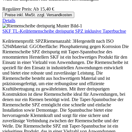
Regulärer Preis:
Ab
15,40 €
Preise inkl. MwSt. zzgl. Versandkosten
Details
SKF TL-Keilriemenscheibe dreispurig SPZ inklusive Taperbuchse
Keilriemenprofil: SPZRiemenanzahl: 3Hergestellt nach ISO
5294Material: GGOberfläche: Phosphatierung gegen Korrosion Die
Riemenscheibe SPZ dreispurig mit Taper-Spannbuchse des
renommierten Herstellers SKF ist ein hochwertiges Produkt für den
Einsatz in einer Vielzahl von Anwendungen. Die Riemenscheibe ist
speziell für den Einsatz in industriellen Anwendungen entwickelt
und bietet eine robuste und zuverlässige Leistung. Die
Riemenscheibe besteht aus hochwertigem Material und ist
präzisionsgefertigt, um eine reibungslose und effiziente
Kraftübertragung zu gewährleisten. Mit ihrer dreispurigen
Konstruktion ist diese Riemenscheibe ideal für Anwendungen, bei
denen nur ein Riemen benötigt wird. Die Taper-Spannbuchse der
Riemenscheibe SPZ ermöglicht eine schnelle und einfache
Installation sowie Demontage. Die Spannbuchse bietet eine
hervorragende Klemmkraft und sorgt für eine sichere und
zuverlässige Verbindung zwischen der Riemenscheibe und der
Welle. Die Riemenscheibe SPZ mit Taper-Spannbuchse ist ein
vielseitiges Produkt, das in einer Vielzahl von Anwendungen