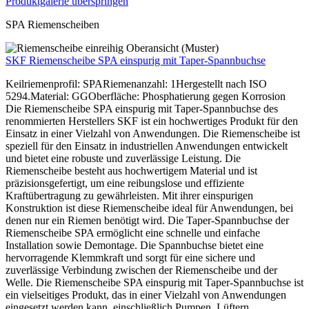
Produktgalerie überspringen
SPA Riemenscheiben
SKF Riemenscheibe SPA einspurig mit Taper-Spannbuchse
Keilriemenprofil: SPARiemenanzahl: 1Hergestellt nach ISO
5294.Material: GGOberfläche: Phosphatierung gegen Korrosion
Die Riemenscheibe SPA einspurig mit Taper-Spannbuchse des
renommierten Herstellers SKF ist ein hochwertiges Produkt für den
Einsatz in einer Vielzahl von Anwendungen. Die Riemenscheibe ist
speziell für den Einsatz in industriellen Anwendungen entwickelt
und bietet eine robuste und zuverlässige Leistung. Die
Riemenscheibe besteht aus hochwertigem Material und ist
präzisionsgefertigt, um eine reibungslose und effiziente
Kraftübertragung zu gewährleisten. Mit ihrer einspurigen
Konstruktion ist diese Riemenscheibe ideal für Anwendungen, bei
denen nur ein Riemen benötigt wird. Die Taper-Spannbuchse der
Riemenscheibe SPA ermöglicht eine schnelle und einfache
Installation sowie Demontage. Die Spannbuchse bietet eine
hervorragende Klemmkraft und sorgt für eine sichere und
zuverlässige Verbindung zwischen der Riemenscheibe und der
Welle. Die Riemenscheibe SPA einspurig mit Taper-Spannbuchse ist
ein vielseitiges Produkt, das in einer Vielzahl von Anwendungen
eingesetzt werden kann, einschließlich Pumpen, Lüftern,