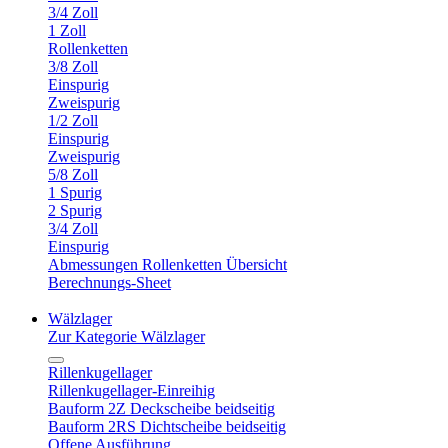
3/4 Zoll
1 Zoll
Rollenketten
3/8 Zoll
Einspurig
Zweispurig
1/2 Zoll
Einspurig
Zweispurig
5/8 Zoll
1 Spurig
2 Spurig
3/4 Zoll
Einspurig
Abmessungen Rollenketten Übersicht
Berechnungs-Sheet
Wälzlager
Zur Kategorie Wälzlager
Rillenkugellager
Rillenkugellager-Einreihig
Bauform 2Z Deckscheibe beidseitig
Bauform 2RS Dichtscheibe beidseitig
Offene Ausführung