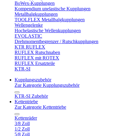
BoWex-Kupplungen
Kompendium unelastische Kupplungen
Metallbalgkupplungen
TOOLFLEX Metallbalgkupplungen
Wellengelenke
Hochelastische Wellenkupplungen
EVOLASTIC
Drehmomentbegrenzer / Rutschkupplungen
KTR RUFLEX
RUFLEX Rutschnaben
RUFLEX mit ROTEX
RUFLEX Ersatzteile
KTR-SI
Kupplungszubehör
Zur Kategorie Kupplungszubehör
KTR-SI Zubehör
Kettentriebe
Zur Kategorie Kettentriebe
Kettenräder
3/8 Zoll
1/2 Zoll
5/8 Zoll