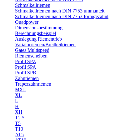
Schmalkeilriemen
Schmalkeilriemen nach DIN 7753 ummantelt
Schmalkeilriemen nach DIN 7753 formgezahnt
Quadpower
Dimensionsbestimmung
Berechnungsbeispiel
Auslegung Riementrieb
Variatorriemen/Breitkeilriemen
Gates Multispeed
Riemenscheiben
Profil SPZ
Profil SPA
Profil SPB
Zahnriemen
Trapezzahnriemen
MXL
XL
L
H
XH
T2.5
T5
T10
AT5