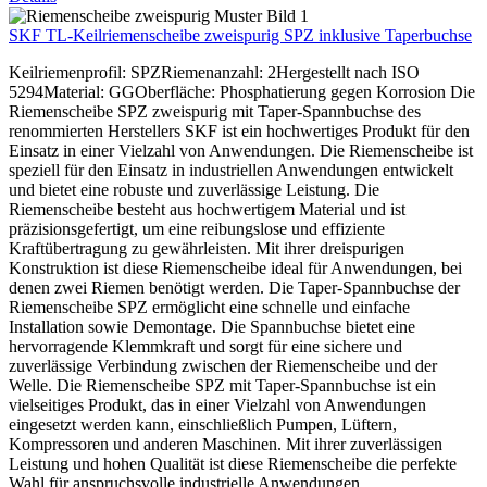
SKF TL-Keilriemenscheibe zweispurig SPZ inklusive Taperbuchse
Keilriemenprofil: SPZRiemenanzahl: 2Hergestellt nach ISO
5294Material: GGOberfläche: Phosphatierung gegen Korrosion Die
Riemenscheibe SPZ zweispurig mit Taper-Spannbuchse des
renommierten Herstellers SKF ist ein hochwertiges Produkt für den
Einsatz in einer Vielzahl von Anwendungen. Die Riemenscheibe ist
speziell für den Einsatz in industriellen Anwendungen entwickelt
und bietet eine robuste und zuverlässige Leistung. Die
Riemenscheibe besteht aus hochwertigem Material und ist
präzisionsgefertigt, um eine reibungslose und effiziente
Kraftübertragung zu gewährleisten. Mit ihrer dreispurigen
Konstruktion ist diese Riemenscheibe ideal für Anwendungen, bei
denen zwei Riemen benötigt werden. Die Taper-Spannbuchse der
Riemenscheibe SPZ ermöglicht eine schnelle und einfache
Installation sowie Demontage. Die Spannbuchse bietet eine
hervorragende Klemmkraft und sorgt für eine sichere und
zuverlässige Verbindung zwischen der Riemenscheibe und der
Welle. Die Riemenscheibe SPZ mit Taper-Spannbuchse ist ein
vielseitiges Produkt, das in einer Vielzahl von Anwendungen
eingesetzt werden kann, einschließlich Pumpen, Lüftern,
Kompressoren und anderen Maschinen. Mit ihrer zuverlässigen
Leistung und hohen Qualität ist diese Riemenscheibe die perfekte
Wahl für anspruchsvolle industrielle Anwendungen.