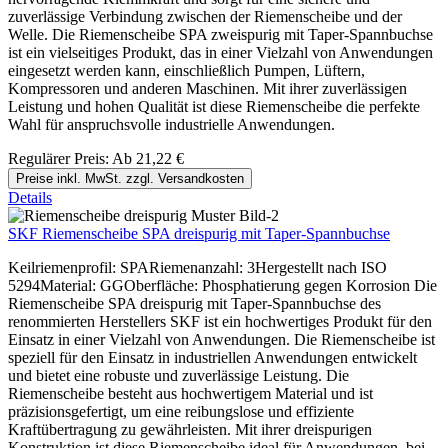
zuverlässige Verbindung zwischen der Riemenscheibe und der
Welle. Die Riemenscheibe SPA zweispurig mit Taper-Spannbuchse
ist ein vielseitiges Produkt, das in einer Vielzahl von Anwendungen
eingesetzt werden kann, einschließlich Pumpen, Lüftern,
Kompressoren und anderen Maschinen. Mit ihrer zuverlässigen
Leistung und hohen Qualität ist diese Riemenscheibe die perfekte
Wahl für anspruchsvolle industrielle Anwendungen.
Regulärer Preis:
Ab
21,22 €
Preise inkl. MwSt. zzgl. Versandkosten
Details
SKF Riemenscheibe SPA dreispurig mit Taper-Spannbuchse
Keilriemenprofil: SPARiemenanzahl: 3Hergestellt nach ISO
5294Material: GGOberfläche: Phosphatierung gegen Korrosion Die
Riemenscheibe SPA dreispurig mit Taper-Spannbuchse des
renommierten Herstellers SKF ist ein hochwertiges Produkt für den
Einsatz in einer Vielzahl von Anwendungen. Die Riemenscheibe ist
speziell für den Einsatz in industriellen Anwendungen entwickelt
und bietet eine robuste und zuverlässige Leistung. Die
Riemenscheibe besteht aus hochwertigem Material und ist
präzisionsgefertigt, um eine reibungslose und effiziente
Kraftübertragung zu gewährleisten. Mit ihrer dreispurigen
Konstruktion ist diese Riemenscheibe ideal für Anwendungen, bei