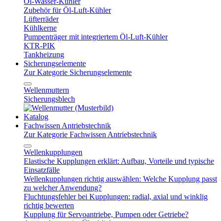
Öl-Wasser-Kühler
Zubehör für Öl-Luft-Kühler
Lüfterräder
Kühlkerne
Pumpenträger mit integriertem Öl-Luft-Kühler
KTR-PIK
Tankheizung
Sicherungselemente
Zur Kategorie Sicherungselemente
Wellenmuttern
Sicherungsblech
Katalog
Fachwissen Antriebstechnik
Zur Kategorie Fachwissen Antriebstechnik
Wellenkupplungen
Elastische Kupplungen erklärt: Aufbau, Vorteile und typische
Einsatzfälle
Wellenkupplungen richtig auswählen: Welche Kupplung passt
zu welcher Anwendung?
Fluchtungsfehler bei Kupplungen: radial, axial und winklig
richtig bewerten
Kupplung für Servoantriebe, Pumpen oder Getriebe?