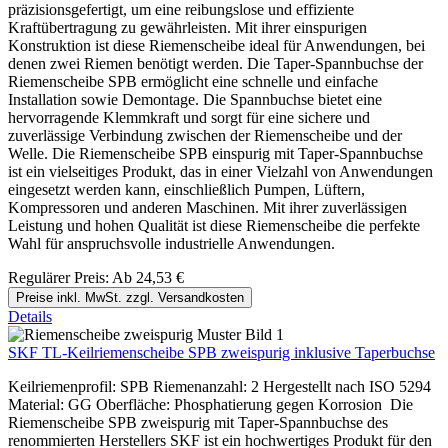
präzisionsgefertigt, um eine reibungslose und effiziente
Kraftübertragung zu gewährleisten. Mit ihrer einspurigen
Konstruktion ist diese Riemenscheibe ideal für Anwendungen, bei
denen zwei Riemen benötigt werden. Die Taper-Spannbuchse der
Riemenscheibe SPB ermöglicht eine schnelle und einfache
Installation sowie Demontage. Die Spannbuchse bietet eine
hervorragende Klemmkraft und sorgt für eine sichere und
zuverlässige Verbindung zwischen der Riemenscheibe und der
Welle. Die Riemenscheibe SPB einspurig mit Taper-Spannbuchse
ist ein vielseitiges Produkt, das in einer Vielzahl von Anwendungen
eingesetzt werden kann, einschließlich Pumpen, Lüftern,
Kompressoren und anderen Maschinen. Mit ihrer zuverlässigen
Leistung und hohen Qualität ist diese Riemenscheibe die perfekte
Wahl für anspruchsvolle industrielle Anwendungen.
Regulärer Preis:
Ab
24,53 €
Preise inkl. MwSt. zzgl. Versandkosten
Details
SKF TL-Keilriemenscheibe SPB zweispurig inklusive Taperbuchse
Keilriemenprofil: SPB Riemenanzahl: 2 Hergestellt nach ISO 5294
Material: GG Oberfläche: Phosphatierung gegen Korrosion Die
Riemenscheibe SPB zweispurig mit Taper-Spannbuchse des
renommierten Herstellers SKF ist ein hochwertiges Produkt für den