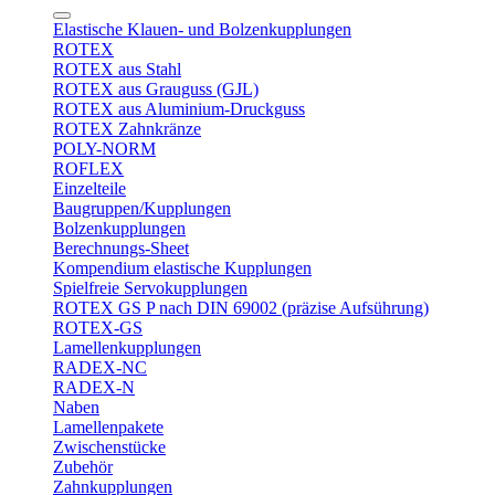
Elastische Klauen- und Bolzenkupplungen
ROTEX
ROTEX aus Stahl
ROTEX aus Grauguss (GJL)
ROTEX aus Aluminium-Druckguss
ROTEX Zahnkränze
POLY-NORM
ROFLEX
Einzelteile
Baugruppen/Kupplungen
Bolzenkupplungen
Berechnungs-Sheet
Kompendium elastische Kupplungen
Spielfreie Servokupplungen
ROTEX GS P nach DIN 69002 (präzise Aufsührung)
ROTEX-GS
Lamellenkupplungen
RADEX-NC
RADEX-N
Naben
Lamellenpakete
Zwischenstücke
Zubehör
Zahnkupplungen