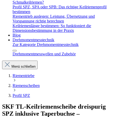
Schmalkeilriemen?
Profil SPZ, SPA oder SPB: Das richtige Keilriemenprofil
bestimmen
Riementrieb auslegen: Leistung, Übersetzung und
Vorspannung richtig berechnen
Keilriemenlänge bestimmen: So funktioniert die
Dimensionsbestimmung in der Praxis
Blog
Drehmomentmesstechnik
Zur Kategorie Drehmomentmesstechnik
Drehmomentmesswellen und Zubehör
Menü schließen
Riementriebe
Riemenscheiben
Profil SPZ
SKF TL-Keilriemenscheibe dreispurig
SPZ inklusive Taperbuchse –