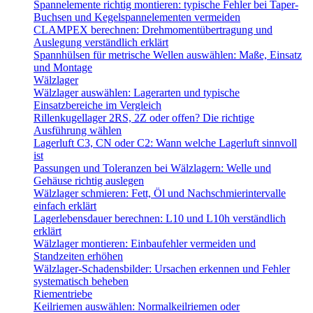
Spannelemente richtig montieren: typische Fehler bei Taper-
Buchsen und Kegelspannelementen vermeiden
CLAMPEX berechnen: Drehmomentübertragung und
Auslegung verständlich erklärt
Spannhülsen für metrische Wellen auswählen: Maße, Einsatz
und Montage
Wälzlager
Wälzlager auswählen: Lagerarten und typische
Einsatzbereiche im Vergleich
Rillenkugellager 2RS, 2Z oder offen? Die richtige
Ausführung wählen
Lagerluft C3, CN oder C2: Wann welche Lagerluft sinnvoll
ist
Passungen und Toleranzen bei Wälzlagern: Welle und
Gehäuse richtig auslegen
Wälzlager schmieren: Fett, Öl und Nachschmierintervalle
einfach erklärt
Lagerlebensdauer berechnen: L10 und L10h verständlich
erklärt
Wälzlager montieren: Einbaufehler vermeiden und
Standzeiten erhöhen
Wälzlager-Schadensbilder: Ursachen erkennen und Fehler
systematisch beheben
Riementriebe
Keilriemen auswählen: Normalkeilriemen oder