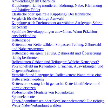
Anwendungen im Überblick
Kupplungen richtig montieren: Bohrung, Nabe, Klemmung
und häufige Fehler
Elastische oder spielfreie Kupplung? Der technische
Vergleich für die richtige Auswahl
Kupplung nach Drehmoment auswählen: Auslegung Schritt
für Schritt
Spielfreie Servokupplungen auswählen: Wann Präzision
entscheidend ist
Kettentriebe
Kettenrad zur Kette wählen: So passen Teilung, Zähnezahl
und Nabe zusammen
Kettentrieb auslegen: Teilung, Zähnezahl und Übersetzung
richtig bestimmen
Rollenketten Größen und Teilungen: Welche Kette passt?
Polygoneffekt im Kettentrieb: Ursachen, Auswirkungen und
Gegenmaßnahmen
Verschleiß und Längung bei Rollenketten: Wann muss eine
Kette ersetzt werden?
Kettenvermessung leicht gemacht: Kette identifizieren und
korrekt ersetzen
Professionelle Montage von Rollenketten
Spannelemente
Taper-Spannbuchsen oder Kegelspannelemente? Die richtige
Welle-Nabe-Verbindung wählen