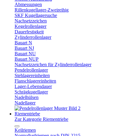
Abmessungen
Rillenkugellager-Zweireihig
SKF Kugellagersuche
Nachsetzzeichen
Kegelrollenlager
Dauerfestigkeit
Zylinderrollenlager
Bauart N
Bauart NJ
Bauart NU
Bauart NUP
Nachsetzzeichen für Zylinderrollenlager
Pendelrollenlager
Stehlagereinheiten
Flanschlagereinheiten
Lager-Lebensdauer
Schrägkugellager
Nadelhülsen
Nadellager
Riementriebe
Zur Kategorie Riementriebe
Keilriemen
Normalkeilriemen nach DIN 2215