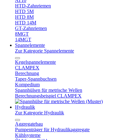
AT10
HTD-Zahnriemen
HTD 5M
HTD 8M
HTD 14M
GT-Zahnriemen
8MGT
14MGT
Spannelemente
Zur Kategorie Spannelemente
Kegelspannelemente
CLAMPEX
Berechnung
Taper-Spannbuchsen
Kompedium
Spannhülsen für metrische Wellen
Berechnungsbeispiel CLAMPEX
Hydraulik
Zur Kategorie Hydraulik
Aggregatebau
Pumpenträger für Hydraulikaggregate
Kühlsysteme