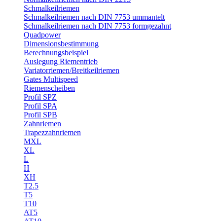
Schmalkeilriemen
Schmalkeilriemen nach DIN 7753 ummantelt
Schmalkeilriemen nach DIN 7753 formgezahnt
Quadpower
Dimensionsbestimmung
Berechnungsbeispiel
Auslegung Riementrieb
Variatorriemen/Breitkeilriemen
Gates Multispeed
Riemenscheiben
Profil SPZ
Profil SPA
Profil SPB
Zahnriemen
Trapezzahnriemen
MXL
XL
L
H
XH
T2.5
T5
T10
AT5