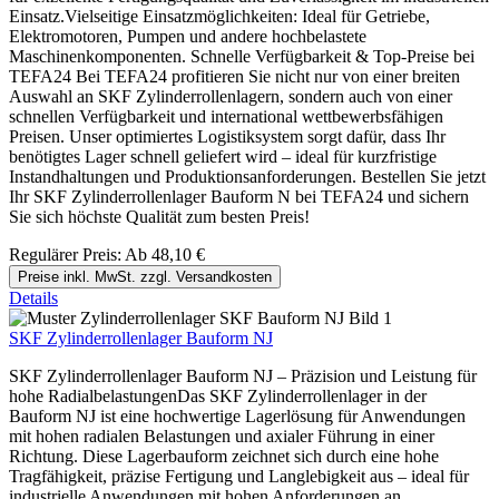
Einsatz.Vielseitige Einsatzmöglichkeiten: Ideal für Getriebe,
Elektromotoren, Pumpen und andere hochbelastete
Maschinenkomponenten. Schnelle Verfügbarkeit & Top-Preise bei
TEFA24 Bei TEFA24 profitieren Sie nicht nur von einer breiten
Auswahl an SKF Zylinderrollenlagern, sondern auch von einer
schnellen Verfügbarkeit und international wettbewerbsfähigen
Preisen. Unser optimiertes Logistiksystem sorgt dafür, dass Ihr
benötigtes Lager schnell geliefert wird – ideal für kurzfristige
Instandhaltungen und Produktionsanforderungen. Bestellen Sie jetzt
Ihr SKF Zylinderrollenlager Bauform N bei TEFA24 und sichern
Sie sich höchste Qualität zum besten Preis!
Regulärer Preis:
Ab
48,10 €
Preise inkl. MwSt. zzgl. Versandkosten
Details
SKF Zylinderrollenlager Bauform NJ
SKF Zylinderrollenlager Bauform NJ – Präzision und Leistung für
hohe RadialbelastungenDas SKF Zylinderrollenlager in der
Bauform NJ ist eine hochwertige Lagerlösung für Anwendungen
mit hohen radialen Belastungen und axialer Führung in einer
Richtung. Diese Lagerbauform zeichnet sich durch eine hohe
Tragfähigkeit, präzise Fertigung und Langlebigkeit aus – ideal für
industrielle Anwendungen mit hohen Anforderungen an