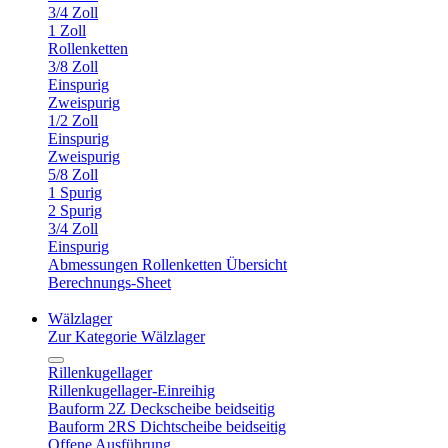
3/4 Zoll
1 Zoll
Rollenketten
3/8 Zoll
Einspurig
Zweispurig
1/2 Zoll
Einspurig
Zweispurig
5/8 Zoll
1 Spurig
2 Spurig
3/4 Zoll
Einspurig
Abmessungen Rollenketten Übersicht
Berechnungs-Sheet
Wälzlager
Zur Kategorie Wälzlager
Rillenkugellager
Rillenkugellager-Einreihig
Bauform 2Z Deckscheibe beidseitig
Bauform 2RS Dichtscheibe beidseitig
Offene Ausführung