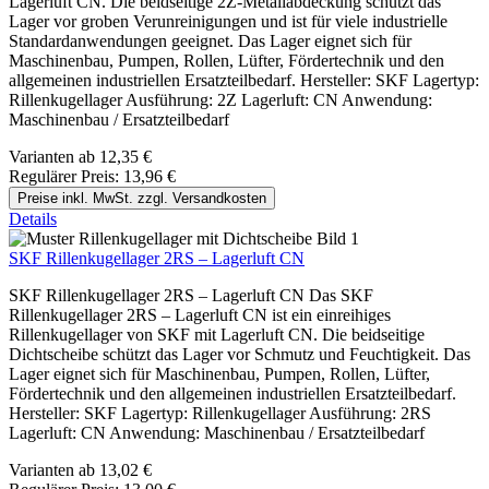
Lagerluft CN. Die beidseitige 2Z-Metallabdeckung schützt das
Lager vor groben Verunreinigungen und ist für viele industrielle
Standardanwendungen geeignet. Das Lager eignet sich für
Maschinenbau, Pumpen, Rollen, Lüfter, Fördertechnik und den
allgemeinen industriellen Ersatzteilbedarf. Hersteller: SKF Lagertyp:
Rillenkugellager Ausführung: 2Z Lagerluft: CN Anwendung:
Maschinenbau / Ersatzteilbedarf
Varianten ab
12,35 €
Regulärer Preis:
13,96 €
Preise inkl. MwSt. zzgl. Versandkosten
Details
SKF Rillenkugellager 2RS – Lagerluft CN
SKF Rillenkugellager 2RS – Lagerluft CN Das SKF
Rillenkugellager 2RS – Lagerluft CN ist ein einreihiges
Rillenkugellager von SKF mit Lagerluft CN. Die beidseitige
Dichtscheibe schützt das Lager vor Schmutz und Feuchtigkeit. Das
Lager eignet sich für Maschinenbau, Pumpen, Rollen, Lüfter,
Fördertechnik und den allgemeinen industriellen Ersatzteilbedarf.
Hersteller: SKF Lagertyp: Rillenkugellager Ausführung: 2RS
Lagerluft: CN Anwendung: Maschinenbau / Ersatzteilbedarf
Varianten ab
13,02 €