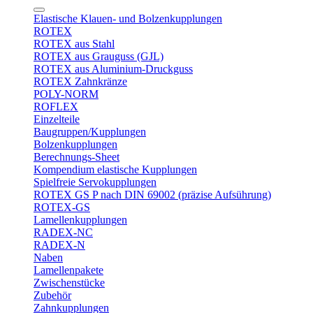
Elastische Klauen- und Bolzenkupplungen
ROTEX
ROTEX aus Stahl
ROTEX aus Grauguss (GJL)
ROTEX aus Aluminium-Druckguss
ROTEX Zahnkränze
POLY-NORM
ROFLEX
Einzelteile
Baugruppen/Kupplungen
Bolzenkupplungen
Berechnungs-Sheet
Kompendium elastische Kupplungen
Spielfreie Servokupplungen
ROTEX GS P nach DIN 69002 (präzise Aufsührung)
ROTEX-GS
Lamellenkupplungen
RADEX-NC
RADEX-N
Naben
Lamellenpakete
Zwischenstücke
Zubehör
Zahnkupplungen