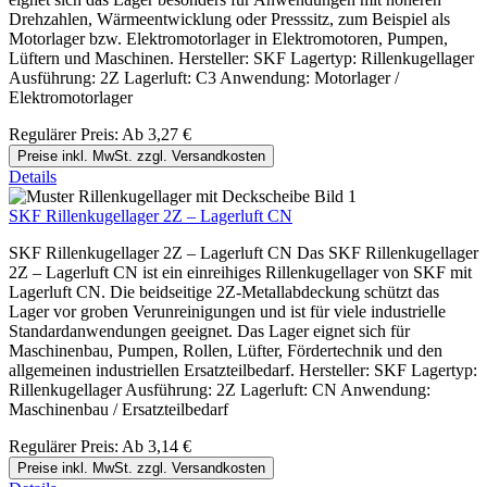
Drehzahlen, Wärmeentwicklung oder Presssitz, zum Beispiel als
Motorlager bzw. Elektromotorlager in Elektromotoren, Pumpen,
Lüftern und Maschinen. Hersteller: SKF Lagertyp: Rillenkugellager
Ausführung: 2Z Lagerluft: C3 Anwendung: Motorlager /
Elektromotorlager
Regulärer Preis:
Ab
3,27 €
Preise inkl. MwSt. zzgl. Versandkosten
Details
SKF Rillenkugellager 2Z – Lagerluft CN
SKF Rillenkugellager 2Z – Lagerluft CN Das SKF Rillenkugellager
2Z – Lagerluft CN ist ein einreihiges Rillenkugellager von SKF mit
Lagerluft CN. Die beidseitige 2Z-Metallabdeckung schützt das
Lager vor groben Verunreinigungen und ist für viele industrielle
Standardanwendungen geeignet. Das Lager eignet sich für
Maschinenbau, Pumpen, Rollen, Lüfter, Fördertechnik und den
allgemeinen industriellen Ersatzteilbedarf. Hersteller: SKF Lagertyp:
Rillenkugellager Ausführung: 2Z Lagerluft: CN Anwendung:
Maschinenbau / Ersatzteilbedarf
Regulärer Preis:
Ab
3,14 €
Preise inkl. MwSt. zzgl. Versandkosten