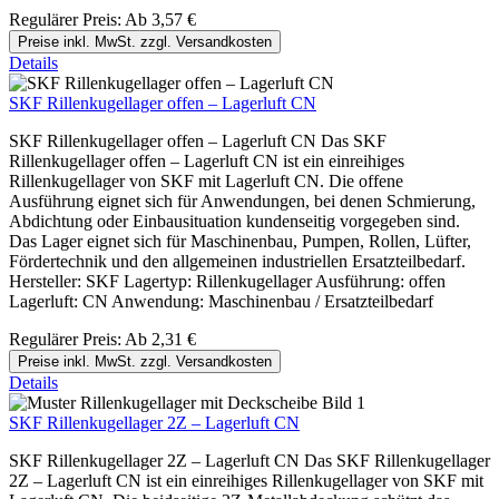
Regulärer Preis:
Ab
3,57 €
Preise inkl. MwSt. zzgl. Versandkosten
Details
SKF Rillenkugellager offen – Lagerluft CN
SKF Rillenkugellager offen – Lagerluft CN Das SKF
Rillenkugellager offen – Lagerluft CN ist ein einreihiges
Rillenkugellager von SKF mit Lagerluft CN. Die offene
Ausführung eignet sich für Anwendungen, bei denen Schmierung,
Abdichtung oder Einbausituation kundenseitig vorgegeben sind.
Das Lager eignet sich für Maschinenbau, Pumpen, Rollen, Lüfter,
Fördertechnik und den allgemeinen industriellen Ersatzteilbedarf.
Hersteller: SKF Lagertyp: Rillenkugellager Ausführung: offen
Lagerluft: CN Anwendung: Maschinenbau / Ersatzteilbedarf
Regulärer Preis:
Ab
2,31 €
Preise inkl. MwSt. zzgl. Versandkosten
Details
SKF Rillenkugellager 2Z – Lagerluft CN
SKF Rillenkugellager 2Z – Lagerluft CN Das SKF Rillenkugellager
2Z – Lagerluft CN ist ein einreihiges Rillenkugellager von SKF mit