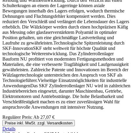
Reibung und Wärmeentwicklung. Durch den Verzicht auf einen
Schulterkragen an einem der Lagerringe können axiale
Bewegungen innerhalb des Lagers erfolgen, wodurch thermische
Dehnungen und Fluchtungsfehler kompensiert werden. Dies
reduziert den Verschleiß und verlängert die Lebensdauer des Lagers
erheblich. Die Wälzkörper werden durch einen hochpräzisen Käfig
aus Messing oder glasfaserverstärktem Polyamid in optimaler
Position gehalten, um eine gleichmäßige Lastverteilung und
Laufruhe zu gewährleisten.Technologische Spitzenleistung durch
SKF-InnovationSKF steht weltweit für höchste Qualität und
technologische Weiterentwicklung. Das Zylinderrollenlager
Bauform NU profitiert von modernsten Fertigungsmethoden und
Materialien, die eine verbesserte Tragfähigkeit und Laufgenauigkeit
gewährleisten. Zahlreiche Patente und Innovationen im Bereich der
Wälzlagertechnologie unterstreichen den Anspruch von SKF als
Technologieführer.Vielseitige Einsatzmöglichkeiten für industrielle
AnwendungenDas SKF Zylinderrollenlager NU wird in zahlreichen
Industriebereichen eingesetzt, darunter Maschinenbau, Getriebe,
Elektromotoren und Antriebsstränge. Die hohe Belastbarkeit und
Verschleißfestigkeit machen es zu einer zuverlässigen Wahl für
anspruchsvolle Anwendungen mit intensiver Nutzung.
Regulärer Preis:
Ab
27,07 €
Preise inkl. MwSt. zzgl. Versandkosten
Details