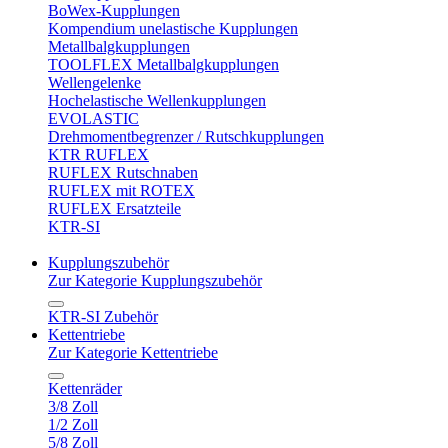
BoWex-Kupplungen
Kompendium unelastische Kupplungen
Metallbalgkupplungen
TOOLFLEX Metallbalgkupplungen
Wellengelenke
Hochelastische Wellenkupplungen
EVOLASTIC
Drehmomentbegrenzer / Rutschkupplungen
KTR RUFLEX
RUFLEX Rutschnaben
RUFLEX mit ROTEX
RUFLEX Ersatzteile
KTR-SI
Kupplungszubehör
Zur Kategorie Kupplungszubehör
KTR-SI Zubehör
Kettentriebe
Zur Kategorie Kettentriebe
Kettenräder
3/8 Zoll
1/2 Zoll
5/8 Zoll