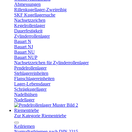
Abmessungen
Rillenkugellager-Zweireihig
SKF Kugellagersuche
Nachsetzzeichen
Kegelrollenlager
Dauerfestigkeit
Zylinderrollenlager
Bauart N
Bauart NJ
Bauart NU
Bauart NUP
Nachsetzzeichen für Zylinderrollenlager
Pendelrollenlager
Stehlagereinheiten
Flanschlagereinheiten
Lager-Lebensdauer
Schrägkugellager
Nadelhülsen
Nadellager
Riementriebe
Zur Kategorie Riementriebe
Keilriemen
Normalkeilriemen nach DIN 2215