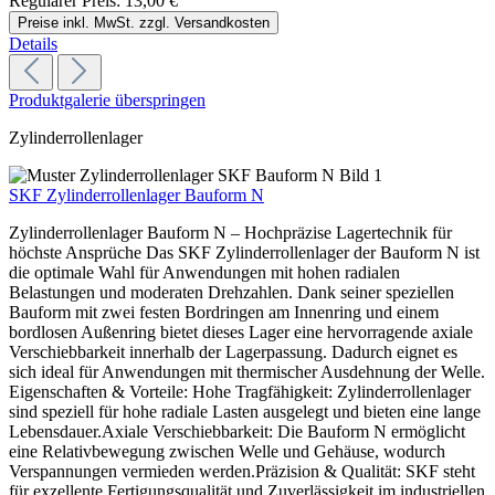
Regulärer Preis:
13,00 €
Preise inkl. MwSt. zzgl. Versandkosten
Details
Produktgalerie überspringen
Zylinderrollenlager
SKF Zylinderrollenlager Bauform N
Zylinderrollenlager Bauform N – Hochpräzise Lagertechnik für
höchste Ansprüche Das SKF Zylinderrollenlager der Bauform N ist
die optimale Wahl für Anwendungen mit hohen radialen
Belastungen und moderaten Drehzahlen. Dank seiner speziellen
Bauform mit zwei festen Bordringen am Innenring und einem
bordlosen Außenring bietet dieses Lager eine hervorragende axiale
Verschiebbarkeit innerhalb der Lagerpassung. Dadurch eignet es
sich ideal für Anwendungen mit thermischer Ausdehnung der Welle.
Eigenschaften & Vorteile: Hohe Tragfähigkeit: Zylinderrollenlager
sind speziell für hohe radiale Lasten ausgelegt und bieten eine lange
Lebensdauer.Axiale Verschiebbarkeit: Die Bauform N ermöglicht
eine Relativbewegung zwischen Welle und Gehäuse, wodurch
Verspannungen vermieden werden.Präzision & Qualität: SKF steht
für exzellente Fertigungsqualität und Zuverlässigkeit im industriellen