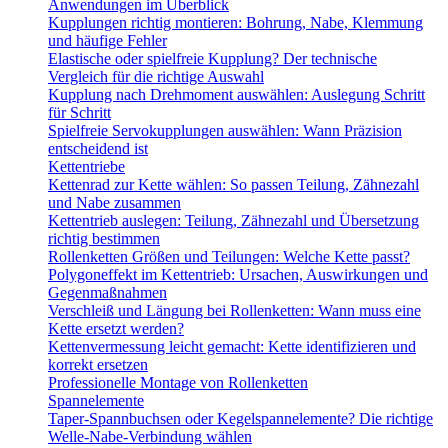
Anwendungen im Überblick
Kupplungen richtig montieren: Bohrung, Nabe, Klemmung
und häufige Fehler
Elastische oder spielfreie Kupplung? Der technische
Vergleich für die richtige Auswahl
Kupplung nach Drehmoment auswählen: Auslegung Schritt
für Schritt
Spielfreie Servokupplungen auswählen: Wann Präzision
entscheidend ist
Kettentriebe
Kettenrad zur Kette wählen: So passen Teilung, Zähnezahl
und Nabe zusammen
Kettentrieb auslegen: Teilung, Zähnezahl und Übersetzung
richtig bestimmen
Rollenketten Größen und Teilungen: Welche Kette passt?
Polygoneffekt im Kettentrieb: Ursachen, Auswirkungen und
Gegenmaßnahmen
Verschleiß und Längung bei Rollenketten: Wann muss eine
Kette ersetzt werden?
Kettenvermessung leicht gemacht: Kette identifizieren und
korrekt ersetzen
Professionelle Montage von Rollenketten
Spannelemente
Taper-Spannbuchsen oder Kegelspannelemente? Die richtige
Welle-Nabe-Verbindung wählen