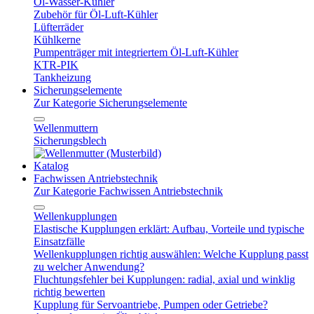
Öl-Wasser-Kühler
Zubehör für Öl-Luft-Kühler
Lüfterräder
Kühlkerne
Pumpenträger mit integriertem Öl-Luft-Kühler
KTR-PIK
Tankheizung
Sicherungselemente
Zur Kategorie Sicherungselemente
Wellenmuttern
Sicherungsblech
Katalog
Fachwissen Antriebstechnik
Zur Kategorie Fachwissen Antriebstechnik
Wellenkupplungen
Elastische Kupplungen erklärt: Aufbau, Vorteile und typische
Einsatzfälle
Wellenkupplungen richtig auswählen: Welche Kupplung passt
zu welcher Anwendung?
Fluchtungsfehler bei Kupplungen: radial, axial und winklig
richtig bewerten
Kupplung für Servoantriebe, Pumpen oder Getriebe?