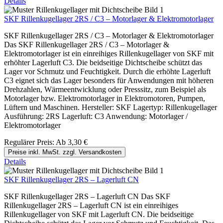
Details
SKF Rillenkugellager 2RS / C3 – Motorlager & Elektromotorlager
SKF Rillenkugellager 2RS / C3 – Motorlager & Elektromotorlager
Das SKF Rillenkugellager 2RS / C3 – Motorlager &
Elektromotorlager ist ein einreihiges Rillenkugellager von SKF mit
erhöhter Lagerluft C3. Die beidseitige Dichtscheibe schützt das
Lager vor Schmutz und Feuchtigkeit. Durch die erhöhte Lagerluft
C3 eignet sich das Lager besonders für Anwendungen mit höheren
Drehzahlen, Wärmeentwicklung oder Presssitz, zum Beispiel als
Motorlager bzw. Elektromotorlager in Elektromotoren, Pumpen,
Lüftern und Maschinen. Hersteller: SKF Lagertyp: Rillenkugellager
Ausführung: 2RS Lagerluft: C3 Anwendung: Motorlager /
Elektromotorlager
Regulärer Preis:
Ab
3,30 €
Preise inkl. MwSt. zzgl. Versandkosten
Details
SKF Rillenkugellager 2RS – Lagerluft CN
SKF Rillenkugellager 2RS – Lagerluft CN Das SKF
Rillenkugellager 2RS – Lagerluft CN ist ein einreihiges
Rillenkugellager von SKF mit Lagerluft CN. Die beidseitige