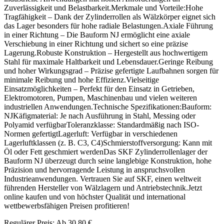
Zuverlässigkeit und Belastbarkeit.Merkmale und Vorteile:Hohe
Tragfähigkeit – Dank der Zylinderrollen als Wälzkörper eignet sich
das Lager besonders für hohe radiale Belastungen.Axiale Führung
in einer Richtung – Die Bauform NJ ermöglicht eine axiale
Verschiebung in einer Richtung und sichert so eine präzise
Lagerung.Robuste Konstruktion – Hergestellt aus hochwertigem
Stahl für maximale Haltbarkeit und Lebensdauer.Geringe Reibung
und hoher Wirkungsgrad – Präzise gefertigte Laufbahnen sorgen für
minimale Reibung und hohe Effizienz.Vielseitige
Einsatzmöglichkeiten – Perfekt für den Einsatz in Getrieben,
Elektromotoren, Pumpen, Maschinenbau und vielen weiteren
industriellen Anwendungen.Technische Spezifikationen:Bauform:
NJKäfigmaterial: Je nach Ausführung in Stahl, Messing oder
Polyamid verfügbarToleranzklasse: Standardmäßig nach ISO-
Normen gefertigtLagerluft: Verfügbar in verschiedenen
Lagerluftklassen (z. B. C3, C4)Schmierstoffversorgung: Kann mit
Öl oder Fett geschmiert werdenDas SKF Zylinderrollenlager der
Bauform NJ überzeugt durch seine langlebige Konstruktion, hohe
Präzision und hervorragende Leistung in anspruchsvollen
Industrieanwendungen. Vertrauen Sie auf SKF, einen weltweit
führenden Hersteller von Wälzlagern und Antriebstechnik.Jetzt
online kaufen und von höchster Qualität und international
wettbewerbsfähigen Preisen profitieren!
Regulärer Preis:
Ab
30,80 €