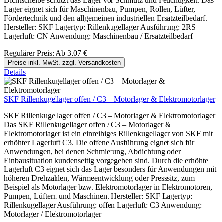
Dichtscheibe schützt das Lager vor Schmutz und Feuchtigkeit. Das
Lager eignet sich für Maschinenbau, Pumpen, Rollen, Lüfter,
Fördertechnik und den allgemeinen industriellen Ersatzteilbedarf.
Hersteller: SKF Lagertyp: Rillenkugellager Ausführung: 2RS
Lagerluft: CN Anwendung: Maschinenbau / Ersatzteilbedarf
Regulärer Preis:
Ab
3,07 €
Preise inkl. MwSt. zzgl. Versandkosten
Details
SKF Rillenkugellager offen / C3 – Motorlager & Elektromotorlager
SKF Rillenkugellager offen / C3 – Motorlager & Elektromotorlager
Das SKF Rillenkugellager offen / C3 – Motorlager &
Elektromotorlager ist ein einreihiges Rillenkugellager von SKF mit
erhöhter Lagerluft C3. Die offene Ausführung eignet sich für
Anwendungen, bei denen Schmierung, Abdichtung oder
Einbausituation kundenseitig vorgegeben sind. Durch die erhöhte
Lagerluft C3 eignet sich das Lager besonders für Anwendungen mit
höheren Drehzahlen, Wärmeentwicklung oder Presssitz, zum
Beispiel als Motorlager bzw. Elektromotorlager in Elektromotoren,
Pumpen, Lüftern und Maschinen. Hersteller: SKF Lagertyp:
Rillenkugellager Ausführung: offen Lagerluft: C3 Anwendung:
Motorlager / Elektromotorlager