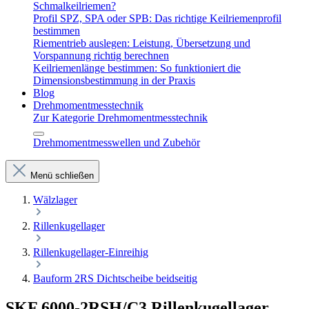
Schmalkeilriemen?
Profil SPZ, SPA oder SPB: Das richtige Keilriemenprofil
bestimmen
Riementrieb auslegen: Leistung, Übersetzung und
Vorspannung richtig berechnen
Keilriemenlänge bestimmen: So funktioniert die
Dimensionsbestimmung in der Praxis
Blog
Drehmomentmesstechnik
Zur Kategorie Drehmomentmesstechnik
Drehmomentmesswellen und Zubehör
Menü schließen
Wälzlager
Rillenkugellager
Rillenkugellager-Einreihig
Bauform 2RS Dichtscheibe beidseitig
SKF 6000-2RSH/C3 Rillenkugellager –