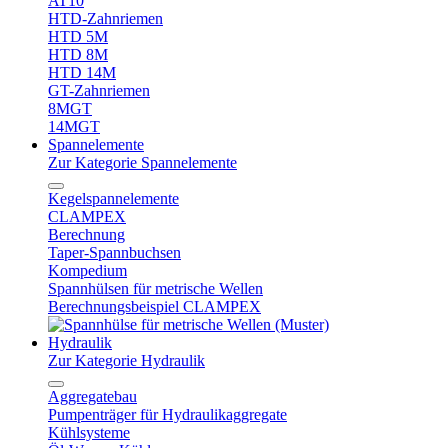
AT10
HTD-Zahnriemen
HTD 5M
HTD 8M
HTD 14M
GT-Zahnriemen
8MGT
14MGT
Spannelemente
Zur Kategorie Spannelemente
Kegelspannelemente
CLAMPEX
Berechnung
Taper-Spannbuchsen
Kompedium
Spannhülsen für metrische Wellen
Berechnungsbeispiel CLAMPEX
Hydraulik
Zur Kategorie Hydraulik
Aggregatebau
Pumpenträger für Hydraulikaggregate
Kühlsysteme