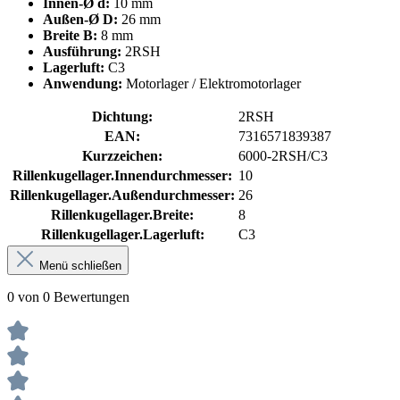
Innen-Ø d:
10 mm
Außen-Ø D:
26 mm
Breite B:
8 mm
Ausführung:
2RSH
Lagerluft:
C3
Anwendung:
Motorlager / Elektromotorlager
Dichtung:
2RSH
EAN:
7316571839387
Kurzzeichen:
6000-2RSH/C3
Rillenkugellager.Innendurchmesser:
10
Rillenkugellager.Außendurchmesser:
26
Rillenkugellager.Breite:
8
Rillenkugellager.Lagerluft:
C3
Menü schließen
0 von 0 Bewertungen