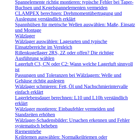
Spannelemente richtig montieren: typische Fehler bei Taper-
Buchsen und Kegelspannelementen vermeiden
CLAMPEX berechnen: Drehmomentübertragung und
Auslegung verständlich erklärt
Spannhülsen für metrische Wellen auswählen: Maße, Einsatz
und Montage
Wälzlager
Wälzlager auswählen: Lagerarten und typische
Einsatzbereiche im Vergleich
Rillenkugellager 2RS, 2Z oder offen? Die richtige
Ausführung wählen
Lagerluft C3, CN oder C2: Wann welche Lagerluft sinnvoll
ist
Passungen und Toleranzen bei Wälzlagern: Welle und
Gehäuse richtig auslegen
Wälzlager schmieren: Fett, Öl und Nachschmierintervalle
einfach erklärt
Lagerlebensdauer berechnen: L10 und L10h verständlich
erklärt
Wälzlager montieren: Einbaufehler vermeiden und
Standzeiten erhöhen
Wälzlager-Schadensbilder: Ursachen erkennen und Fehler
systematisch beheben
Riementriebe
Keilriemen auswählen: Normalkeilriemen oder