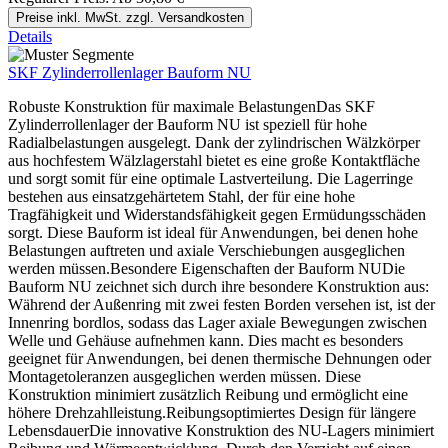
Preise inkl. MwSt. zzgl. Versandkosten
Details
SKF Zylinderrollenlager Bauform NU
Robuste Konstruktion für maximale BelastungenDas SKF
Zylinderrollenlager der Bauform NU ist speziell für hohe
Radialbelastungen ausgelegt. Dank der zylindrischen Wälzkörper
aus hochfestem Wälzlagerstahl bietet es eine große Kontaktfläche
und sorgt somit für eine optimale Lastverteilung. Die Lagerringe
bestehen aus einsatzgehärtetem Stahl, der für eine hohe
Tragfähigkeit und Widerstandsfähigkeit gegen Ermüdungsschäden
sorgt. Diese Bauform ist ideal für Anwendungen, bei denen hohe
Belastungen auftreten und axiale Verschiebungen ausgeglichen
werden müssen.Besondere Eigenschaften der Bauform NUDie
Bauform NU zeichnet sich durch ihre besondere Konstruktion aus:
Während der Außenring mit zwei festen Borden versehen ist, ist der
Innenring bordlos, sodass das Lager axiale Bewegungen zwischen
Welle und Gehäuse aufnehmen kann. Dies macht es besonders
geeignet für Anwendungen, bei denen thermische Dehnungen oder
Montagetoleranzen ausgeglichen werden müssen. Diese
Konstruktion minimiert zusätzlich Reibung und ermöglicht eine
höhere Drehzahlleistung.Reibungsoptimiertes Design für längere
LebensdauerDie innovative Konstruktion des NU-Lagers minimiert