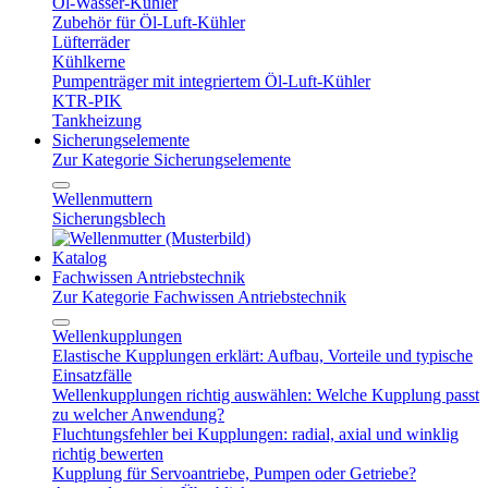
Öl-Wasser-Kühler
Zubehör für Öl-Luft-Kühler
Lüfterräder
Kühlkerne
Pumpenträger mit integriertem Öl-Luft-Kühler
KTR-PIK
Tankheizung
Sicherungselemente
Zur Kategorie Sicherungselemente
Wellenmuttern
Sicherungsblech
Katalog
Fachwissen Antriebstechnik
Zur Kategorie Fachwissen Antriebstechnik
Wellenkupplungen
Elastische Kupplungen erklärt: Aufbau, Vorteile und typische
Einsatzfälle
Wellenkupplungen richtig auswählen: Welche Kupplung passt
zu welcher Anwendung?
Fluchtungsfehler bei Kupplungen: radial, axial und winklig
richtig bewerten
Kupplung für Servoantriebe, Pumpen oder Getriebe?