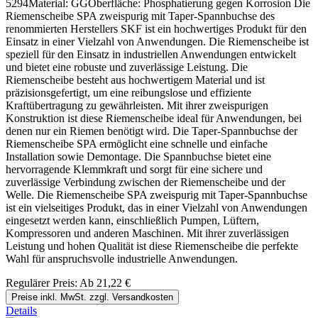
5294Material: GGOberfläche: Phosphatierung gegen Korrosion Die
Riemenscheibe SPA zweispurig mit Taper-Spannbuchse des
renommierten Herstellers SKF ist ein hochwertiges Produkt für den
Einsatz in einer Vielzahl von Anwendungen. Die Riemenscheibe ist
speziell für den Einsatz in industriellen Anwendungen entwickelt
und bietet eine robuste und zuverlässige Leistung. Die
Riemenscheibe besteht aus hochwertigem Material und ist
präzisionsgefertigt, um eine reibungslose und effiziente
Kraftübertragung zu gewährleisten. Mit ihrer zweispurigen
Konstruktion ist diese Riemenscheibe ideal für Anwendungen, bei
denen nur ein Riemen benötigt wird. Die Taper-Spannbuchse der
Riemenscheibe SPA ermöglicht eine schnelle und einfache
Installation sowie Demontage. Die Spannbuchse bietet eine
hervorragende Klemmkraft und sorgt für eine sichere und
zuverlässige Verbindung zwischen der Riemenscheibe und der
Welle. Die Riemenscheibe SPA zweispurig mit Taper-Spannbuchse
ist ein vielseitiges Produkt, das in einer Vielzahl von Anwendungen
eingesetzt werden kann, einschließlich Pumpen, Lüftern,
Kompressoren und anderen Maschinen. Mit ihrer zuverlässigen
Leistung und hohen Qualität ist diese Riemenscheibe die perfekte
Wahl für anspruchsvolle industrielle Anwendungen.
Regulärer Preis:
Ab
21,22 €
Preise inkl. MwSt. zzgl. Versandkosten
Details