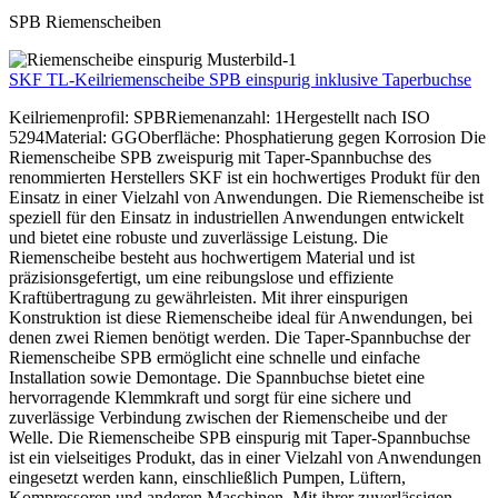
SPB Riemenscheiben
SKF TL-Keilriemenscheibe SPB einspurig inklusive Taperbuchse
Keilriemenprofil: SPBRiemenanzahl: 1Hergestellt nach ISO
5294Material: GGOberfläche: Phosphatierung gegen Korrosion Die
Riemenscheibe SPB zweispurig mit Taper-Spannbuchse des
renommierten Herstellers SKF ist ein hochwertiges Produkt für den
Einsatz in einer Vielzahl von Anwendungen. Die Riemenscheibe ist
speziell für den Einsatz in industriellen Anwendungen entwickelt
und bietet eine robuste und zuverlässige Leistung. Die
Riemenscheibe besteht aus hochwertigem Material und ist
präzisionsgefertigt, um eine reibungslose und effiziente
Kraftübertragung zu gewährleisten. Mit ihrer einspurigen
Konstruktion ist diese Riemenscheibe ideal für Anwendungen, bei
denen zwei Riemen benötigt werden. Die Taper-Spannbuchse der
Riemenscheibe SPB ermöglicht eine schnelle und einfache
Installation sowie Demontage. Die Spannbuchse bietet eine
hervorragende Klemmkraft und sorgt für eine sichere und
zuverlässige Verbindung zwischen der Riemenscheibe und der
Welle. Die Riemenscheibe SPB einspurig mit Taper-Spannbuchse
ist ein vielseitiges Produkt, das in einer Vielzahl von Anwendungen
eingesetzt werden kann, einschließlich Pumpen, Lüftern,
Kompressoren und anderen Maschinen. Mit ihrer zuverlässigen