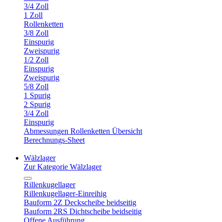
3/4 Zoll
1 Zoll
Rollenketten
3/8 Zoll
Einspurig
Zweispurig
1/2 Zoll
Einspurig
Zweispurig
5/8 Zoll
1 Spurig
2 Spurig
3/4 Zoll
Einspurig
Abmessungen Rollenketten Übersicht
Berechnungs-Sheet
Wälzlager
Zur Kategorie Wälzlager
Rillenkugellager
Rillenkugellager-Einreihig
Bauform 2Z Deckscheibe beidseitig
Bauform 2RS Dichtscheibe beidseitig
Offene Ausführung