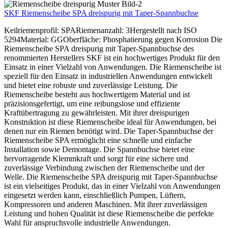
SKF Riemenscheibe SPA dreispurig mit Taper-Spannbuchse
Keilriemenprofil: SPARiemenanzahl: 3Hergestellt nach ISO
5294Material: GGOberfläche: Phosphatierung gegen Korrosion Die
Riemenscheibe SPA dreispurig mit Taper-Spannbuchse des
renommierten Herstellers SKF ist ein hochwertiges Produkt für den
Einsatz in einer Vielzahl von Anwendungen. Die Riemenscheibe ist
speziell für den Einsatz in industriellen Anwendungen entwickelt
und bietet eine robuste und zuverlässige Leistung. Die
Riemenscheibe besteht aus hochwertigem Material und ist
präzisionsgefertigt, um eine reibungslose und effiziente
Kraftübertragung zu gewährleisten. Mit ihrer dreispurigen
Konstruktion ist diese Riemenscheibe ideal für Anwendungen, bei
denen nur ein Riemen benötigt wird. Die Taper-Spannbuchse der
Riemenscheibe SPA ermöglicht eine schnelle und einfache
Installation sowie Demontage. Die Spannbuchse bietet eine
hervorragende Klemmkraft und sorgt für eine sichere und
zuverlässige Verbindung zwischen der Riemenscheibe und der
Welle. Die Riemenscheibe SPA dreispurig mit Taper-Spannbuchse
ist ein vielseitiges Produkt, das in einer Vielzahl von Anwendungen
eingesetzt werden kann, einschließlich Pumpen, Lüftern,
Kompressoren und anderen Maschinen. Mit ihrer zuverlässigen
Leistung und hohen Qualität ist diese Riemenscheibe die perfekte
Wahl für anspruchsvolle industrielle Anwendungen.