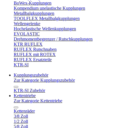
BoWex-Kupplungen
Kompendium unelastische Kupplungen
Metallbalgkupplungen
TOOLFLEX Metallbalgkupplungen
Wellengelenke
Hochelastische Wellenkupplungen
EVOLASTIC
Drehmomentbegrenzer / Rutschkupplungen
KTR RUFLEX
RUFLEX Rutschnaben
RUFLEX mit ROTEX
RUFLEX Ersatzteile
KTR-SI
Kupplungszubehör
Zur Kategorie Kupplungszubehör
KTR-SI Zubehör
Kettentriebe
Zur Kategorie Kettentriebe
Kettenräder
3/8 Zoll
1/2 Zoll
5/8 Zoll