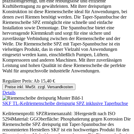
präzisionsgefertigt, um eine reibungslose und effiziente
Kraftübertragung zu gewährleisten. Mit ihrer dreispurigen
Konstruktion ist diese Riemenscheibe ideal für Anwendungen, bei
denen zwei Riemen benötigt werden. Die Taper-Spannbuchse der
Riemenscheibe SPZ ermöglicht eine schnelle und einfache
Installation sowie Demontage. Die Spannbuchse bietet eine
hervorragende Klemmkraft und sorgt für eine sichere und
zuverlässige Verbindung zwischen der Riemenscheibe und der
Welle. Die Riemenscheibe SPZ mit Taper-Spannbuchse ist ein
vielseitiges Produkt, das in einer Vielzahl von Anwendungen
eingesetzt werden kann, einschließlich Pumpen, Lüftern,
Kompressoren und anderen Maschinen. Mit ihrer zuverlässigen
Leistung und hohen Qualität ist diese Riemenscheibe die perfekte
Wahl für anspruchsvolle industrielle Anwendungen.
Regulärer Preis:
Ab
15,40 €
Preise inkl. MwSt. zzgl. Versandkosten
Details
SKF TL-Keilriemenscheibe dreispurig SPZ inklusive Taperbuchse
Keilriemenprofil: SPZRiemenanzahl: 3Hergestellt nach ISO
5294Material: GGOberfläche: Phosphatierung gegen Korrosion Die
Riemenscheibe SPZ dreispurig mit Taper-Spannbuchse des
renommierten Herstellers SKF ist ein hochwertiges Produkt für den