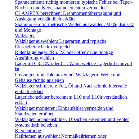
Spannelemente richtig montieren: typische Fehler bei Taper-
Buchsen und Kegelspannelementen vermeiden
CLAMPEX berechnen: Drehmomentübertragung und
Auslegung verständlich erklärt
Spannhülsen für metrische Wellen auswählen: Maße, Einsatz
und Montage
Wälzlager
Wälzlager auswählen: Lagerarten und typische
Einsatzbereiche im Vergleich
Rillenkugellager 2RS, 2Z oder offen? Die richtige
Ausführung wählen
Lagerluft C3, CN oder C2: Wann welche Lagerluft sinnvoll
ist
Passungen und Toleranzen bei Wälzlagern: Welle und
Gehäuse richtig auslegen
Wälzlager schmieren: Fett, Öl und Nachschmierintervalle
einfach erklärt
Lagerlebensdauer berechnen: L10 und L10h verständlich
erklärt
Wälzlager montieren: Einbaufehler vermeiden und
Standzeiten erhöhen
Wälzlager-Schadensbilder: Ursachen erkennen und Fehler
systematisch beheben
Riementriebe
Keilriemen auswählen: Normalkeilriemen oder