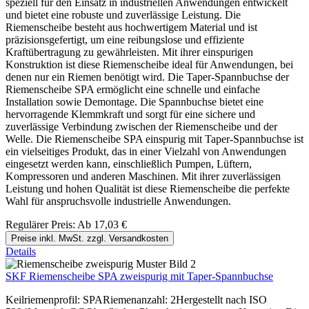
speziell für den Einsatz in industriellen Anwendungen entwickelt
und bietet eine robuste und zuverlässige Leistung. Die
Riemenscheibe besteht aus hochwertigem Material und ist
präzisionsgefertigt, um eine reibungslose und effiziente
Kraftübertragung zu gewährleisten. Mit ihrer einspurigen
Konstruktion ist diese Riemenscheibe ideal für Anwendungen, bei
denen nur ein Riemen benötigt wird. Die Taper-Spannbuchse der
Riemenscheibe SPA ermöglicht eine schnelle und einfache
Installation sowie Demontage. Die Spannbuchse bietet eine
hervorragende Klemmkraft und sorgt für eine sichere und
zuverlässige Verbindung zwischen der Riemenscheibe und der
Welle. Die Riemenscheibe SPA einspurig mit Taper-Spannbuchse ist
ein vielseitiges Produkt, das in einer Vielzahl von Anwendungen
eingesetzt werden kann, einschließlich Pumpen, Lüftern,
Kompressoren und anderen Maschinen. Mit ihrer zuverlässigen
Leistung und hohen Qualität ist diese Riemenscheibe die perfekte
Wahl für anspruchsvolle industrielle Anwendungen.
Regulärer Preis:
Ab
17,03 €
Preise inkl. MwSt. zzgl. Versandkosten
Details
SKF Riemenscheibe SPA zweispurig mit Taper-Spannbuchse
Keilriemenprofil: SPARiemenanzahl: 2Hergestellt nach ISO