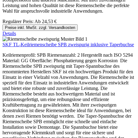
Leistung und hohen Qualität ist diese Riemenscheibe die perfekte
Wahl für anspruchsvolle industrielle Anwendungen.
Regulärer Preis:
Ab
24,53 €
Preise inkl. MwSt. zzgl. Versandkosten
Details
SKF TL-Keilriemenscheibe SPB zweispurig inklusive Taperbuchse
Keilriemenprofil: SPB Riemenanzahl: 2 Hergestellt nach ISO 5294
Material: GG Oberfläche: Phosphatierung gegen Korrosion Die
Riemenscheibe SPB zweispurig mit Taper-Spannbuchse des
renommierten Herstellers SKF ist ein hochwertiges Produkt für den
Einsatz in einer Vielzahl von Anwendungen. Die Riemenscheibe ist
speziell für den Einsatz in industriellen Anwendungen entwickelt
und bietet eine robuste und zuverlässige Leistung. Die
Riemenscheibe besteht aus hochwertigem Material und ist
präzisionsgefertigt, um eine reibungslose und effiziente
Kraftübertragung zu gewährleisten. Mit ihrer zweispurigen
Konstruktion ist diese Riemenscheibe ideal für Anwendungen, bei
denen zwei Riemen benötigt werden. Die Taper-Spannbuchse der
Riemenscheibe SPB ermöglicht eine schnelle und einfache
Installation sowie Demontage. Die Spannbuchse bietet eine
hervorragende Klemmkraft und sorgt für eine sichere und