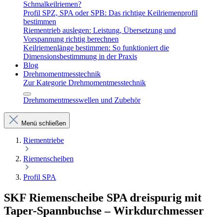
Schmalkeilriemen?
Profil SPZ, SPA oder SPB: Das richtige Keilriemenprofil
bestimmen
Riementrieb auslegen: Leistung, Übersetzung und
Vorspannung richtig berechnen
Keilriemenlänge bestimmen: So funktioniert die
Dimensionsbestimmung in der Praxis
Blog
Drehmomentmesstechnik
Zur Kategorie Drehmomentmesstechnik
Drehmomentmesswellen und Zubehör
Menü schließen
Riementriebe
Riemenscheiben
Profil SPA
SKF Riemenscheibe SPA dreispurig mit
Taper-Spannbuchse – Wirkdurchmesser