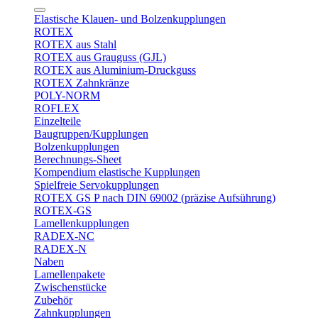
Elastische Klauen- und Bolzenkupplungen
ROTEX
ROTEX aus Stahl
ROTEX aus Grauguss (GJL)
ROTEX aus Aluminium-Druckguss
ROTEX Zahnkränze
POLY-NORM
ROFLEX
Einzelteile
Baugruppen/Kupplungen
Bolzenkupplungen
Berechnungs-Sheet
Kompendium elastische Kupplungen
Spielfreie Servokupplungen
ROTEX GS P nach DIN 69002 (präzise Aufsührung)
ROTEX-GS
Lamellenkupplungen
RADEX-NC
RADEX-N
Naben
Lamellenpakete
Zwischenstücke
Zubehör
Zahnkupplungen