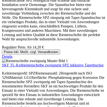
Riemenscheibe SPZ ermöglicht eine schnelle und einfache
Installation sowie Demontage. Die Spannbuchse bietet eine
hervorragende Klemmkraft und sorgt für eine sichere und
zuverlässige Verbindung zwischen der Riemenscheibe und der
Welle. Die Riemenscheibe SPZ einspurig mit Taper-Spannbuchse ist
ein vielseitiges Produkt, das in einer Vielzahl von Anwendungen
eingesetzt werden kann, einschließlich Pumpen, Lüftern,
Kompressoren und anderen Maschinen. Mit ihrer zuverlässigen
Leistung und hohen Qualität ist diese Riemenscheibe die perfekte
Wahl für anspruchsvolle industrielle Anwendungen.
Regulärer Preis:
Ab
14,20 €
Preise inkl. MwSt. zzgl. Versandkosten
Details
SKF TL-Keilriemenscheibe zweispurig SPZ inklusive Taperbuchse
Keilriemenprofil: SPZRiemenanzahl: 2Hergestellt nach ISO
5294Material: GGOberfläche: Phosphatierung gegen Korrosion Die
Riemenscheibe SPZ zweispurig mit Taper-Spannbuchse des
renommierten Herstellers SKF ist ein hochwertiges Produkt für den
Einsatz in einer Vielzahl von Anwendungen. Die Riemenscheibe ist
speziell für den Einsatz in industriellen Anwendungen entwickelt
und bietet eine robuste und zuverlässige Leistung. Die
Riemenscheibe besteht aus hochwertigem Material und ist