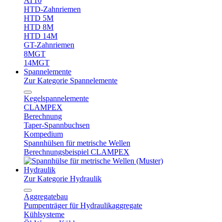
AT10
HTD-Zahnriemen
HTD 5M
HTD 8M
HTD 14M
GT-Zahnriemen
8MGT
14MGT
Spannelemente
Zur Kategorie Spannelemente
Kegelspannelemente
CLAMPEX
Berechnung
Taper-Spannbuchsen
Kompedium
Spannhülsen für metrische Wellen
Berechnungsbeispiel CLAMPEX
Hydraulik
Zur Kategorie Hydraulik
Aggregatebau
Pumpenträger für Hydraulikaggregate
Kühlsysteme