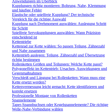
Anwendungen im Überblick
Kupplungen richtig montieren: Bohrung, Nabe, Klemmung
und häufige Fehler
Elastische oder spielfreie Kupplung? Der technische
Vergleich für die richtige Auswahl
Kupplung nach Drehmoment auswählen: Auslegung Schritt
für Schritt
Spielfreie Servokupplungen auswählen: Wann Präzision
entscheidend ist
Kettentriebe
Kettenrad zur Kette wählen: So passen Teilung, Zähnezahl
und Nabe zusammen
Kettentrieb auslegen: Teilung, Zähnezahl und Übersetzung
richtig bestimmen
Rollenketten Größen und Teilungen: Welche Kette passt?
Polygoneffekt im Kettentrieb: Ursachen, Auswirkungen und
Gegenmaßnahmen
Verschleiß und Längung bei Rollenketten: Wann muss eine
Kette ersetzt werden?
Kettenvermessung leicht gemacht: Kette identifizieren und
korrekt ersetzen
Professionelle Montage von Rollenketten
Spannelemente
Taper-Spannbuchsen oder Kegelspannelemente? Die richtige
Welle-Nabe-Verbindung wählen