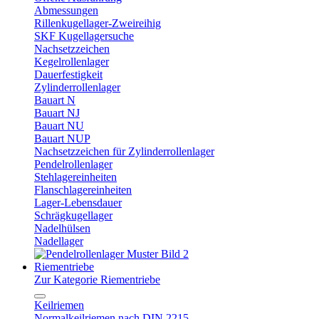
Abmessungen
Rillenkugellager-Zweireihig
SKF Kugellagersuche
Nachsetzzeichen
Kegelrollenlager
Dauerfestigkeit
Zylinderrollenlager
Bauart N
Bauart NJ
Bauart NU
Bauart NUP
Nachsetzzeichen für Zylinderrollenlager
Pendelrollenlager
Stehlagereinheiten
Flanschlagereinheiten
Lager-Lebensdauer
Schrägkugellager
Nadelhülsen
Nadellager
Riementriebe
Zur Kategorie Riementriebe
Keilriemen
Normalkeilriemen nach DIN 2215