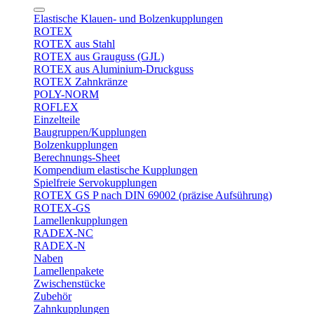
Elastische Klauen- und Bolzenkupplungen
ROTEX
ROTEX aus Stahl
ROTEX aus Grauguss (GJL)
ROTEX aus Aluminium-Druckguss
ROTEX Zahnkränze
POLY-NORM
ROFLEX
Einzelteile
Baugruppen/Kupplungen
Bolzenkupplungen
Berechnungs-Sheet
Kompendium elastische Kupplungen
Spielfreie Servokupplungen
ROTEX GS P nach DIN 69002 (präzise Aufsührung)
ROTEX-GS
Lamellenkupplungen
RADEX-NC
RADEX-N
Naben
Lamellenpakete
Zwischenstücke
Zubehör
Zahnkupplungen