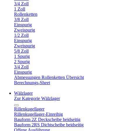
3/4 Zoll
1 Zoll
Rollenketten
3/8 Zoll
Einspurig
Zweispurig
1/2 Zoll
Einspurig
Zweispurig
5/8 Zoll
1 Spurig
2 Spurig
3/4 Zoll
Einspurig
Abmessungen Rollenketten Übersicht
Berechnungs-Sheet
Wälzlager
Zur Kategorie Wälzlager
Rillenkugellager
Rillenkugellager-Einreihig
Bauform 2Z Deckscheibe beidseitig
Bauform 2RS Dichtscheibe beidseitig
Offene Ausführung