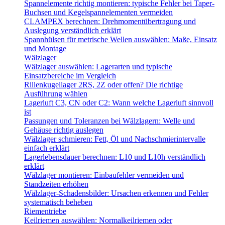
Spannelemente richtig montieren: typische Fehler bei Taper-
Buchsen und Kegelspannelementen vermeiden
CLAMPEX berechnen: Drehmomentübertragung und
Auslegung verständlich erklärt
Spannhülsen für metrische Wellen auswählen: Maße, Einsatz
und Montage
Wälzlager
Wälzlager auswählen: Lagerarten und typische
Einsatzbereiche im Vergleich
Rillenkugellager 2RS, 2Z oder offen? Die richtige
Ausführung wählen
Lagerluft C3, CN oder C2: Wann welche Lagerluft sinnvoll
ist
Passungen und Toleranzen bei Wälzlagern: Welle und
Gehäuse richtig auslegen
Wälzlager schmieren: Fett, Öl und Nachschmierintervalle
einfach erklärt
Lagerlebensdauer berechnen: L10 und L10h verständlich
erklärt
Wälzlager montieren: Einbaufehler vermeiden und
Standzeiten erhöhen
Wälzlager-Schadensbilder: Ursachen erkennen und Fehler
systematisch beheben
Riementriebe
Keilriemen auswählen: Normalkeilriemen oder