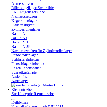
Abmessungen
Rillenkugellager-Zweireihig
SKF Kugellagersuche
Nachsetzzeichen
Kegelrollenlager
Dauerfestigkeit
Zylinderrollenlager
Bauart N
Bauart NJ
Bauart NU
Bauart NUP
Nachsetzzeichen für Zylinderrollenlager
Pendelrollenlager
Stehlagereinheiten
Flanschlagereinheiten
Lager-Lebensdauer
Schrägkugellager
Nadelhülsen
Nadellager
Riementriebe
Zur Kategorie Riementriebe
Keilriemen
Normalkeilriemen nach DIN 2215