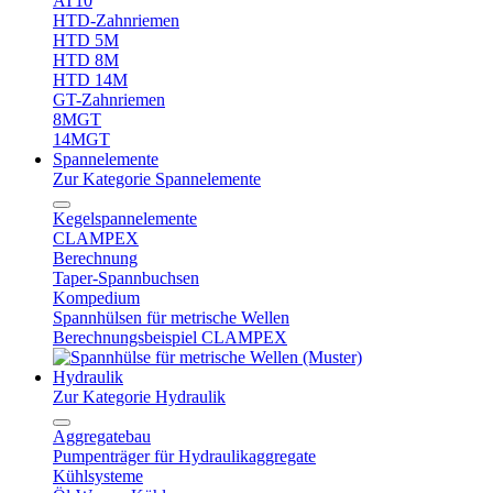
AT10
HTD-Zahnriemen
HTD 5M
HTD 8M
HTD 14M
GT-Zahnriemen
8MGT
14MGT
Spannelemente
Zur Kategorie Spannelemente
Kegelspannelemente
CLAMPEX
Berechnung
Taper-Spannbuchsen
Kompedium
Spannhülsen für metrische Wellen
Berechnungsbeispiel CLAMPEX
Hydraulik
Zur Kategorie Hydraulik
Aggregatebau
Pumpenträger für Hydraulikaggregate
Kühlsysteme