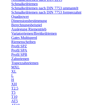
Schmalkeilriemen
Schmalkeilriemen nach DIN 7753 ummantelt
Schmalkeilriemen nach DIN 7753 formgezahnt
Quadpower
Dimensionsbestimmung
Berechnungsbeispiel
Auslegung Riementrieb
Variatorriemen/Breitkeilriemen
Gates Multispeed
Riemenscheiben
Profil SPZ
Profil SPA
Profil SPB
Zahnriemen
Trapezzahnriemen
MXL
XL
L
H
XH
T2.5
T5
T10
AT5