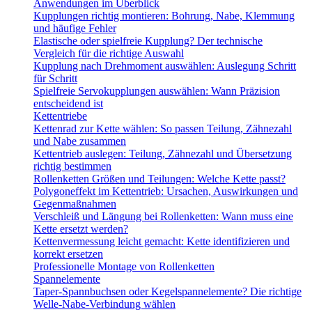
Anwendungen im Überblick
Kupplungen richtig montieren: Bohrung, Nabe, Klemmung
und häufige Fehler
Elastische oder spielfreie Kupplung? Der technische
Vergleich für die richtige Auswahl
Kupplung nach Drehmoment auswählen: Auslegung Schritt
für Schritt
Spielfreie Servokupplungen auswählen: Wann Präzision
entscheidend ist
Kettentriebe
Kettenrad zur Kette wählen: So passen Teilung, Zähnezahl
und Nabe zusammen
Kettentrieb auslegen: Teilung, Zähnezahl und Übersetzung
richtig bestimmen
Rollenketten Größen und Teilungen: Welche Kette passt?
Polygoneffekt im Kettentrieb: Ursachen, Auswirkungen und
Gegenmaßnahmen
Verschleiß und Längung bei Rollenketten: Wann muss eine
Kette ersetzt werden?
Kettenvermessung leicht gemacht: Kette identifizieren und
korrekt ersetzen
Professionelle Montage von Rollenketten
Spannelemente
Taper-Spannbuchsen oder Kegelspannelemente? Die richtige
Welle-Nabe-Verbindung wählen