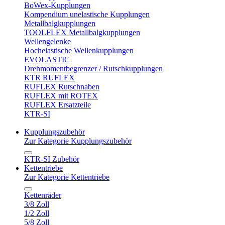
BoWex-Kupplungen
Kompendium unelastische Kupplungen
Metallbalgkupplungen
TOOLFLEX Metallbalgkupplungen
Wellengelenke
Hochelastische Wellenkupplungen
EVOLASTIC
Drehmomentbegrenzer / Rutschkupplungen
KTR RUFLEX
RUFLEX Rutschnaben
RUFLEX mit ROTEX
RUFLEX Ersatzteile
KTR-SI
Kupplungszubehör
Zur Kategorie Kupplungszubehör
KTR-SI Zubehör
Kettentriebe
Zur Kategorie Kettentriebe
Kettenräder
3/8 Zoll
1/2 Zoll
5/8 Zoll