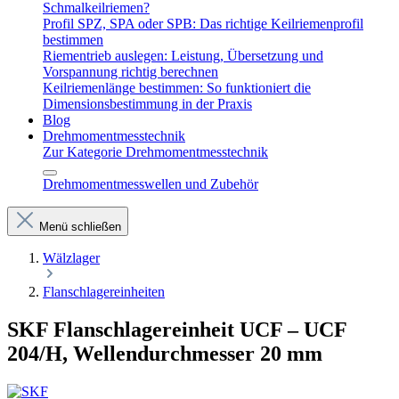
Schmalkeilriemen?
Profil SPZ, SPA oder SPB: Das richtige Keilriemenprofil
bestimmen
Riementrieb auslegen: Leistung, Übersetzung und
Vorspannung richtig berechnen
Keilriemenlänge bestimmen: So funktioniert die
Dimensionsbestimmung in der Praxis
Blog
Drehmomentmesstechnik
Zur Kategorie Drehmomentmesstechnik
Drehmomentmesswellen und Zubehör
Menü schließen
Wälzlager
Flanschlagereinheiten
SKF Flanschlagereinheit UCF – UCF
204/H, Wellendurchmesser 20 mm