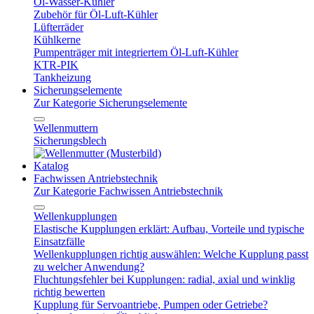
Öl-Wasser-Kühler
Zubehör für Öl-Luft-Kühler
Lüfterräder
Kühlkerne
Pumpenträger mit integriertem Öl-Luft-Kühler
KTR-PIK
Tankheizung
Sicherungselemente
Zur Kategorie Sicherungselemente
Wellenmuttern
Sicherungsblech
Katalog
Fachwissen Antriebstechnik
Zur Kategorie Fachwissen Antriebstechnik
Wellenkupplungen
Elastische Kupplungen erklärt: Aufbau, Vorteile und typische
Einsatzfälle
Wellenkupplungen richtig auswählen: Welche Kupplung passt
zu welcher Anwendung?
Fluchtungsfehler bei Kupplungen: radial, axial und winklig
richtig bewerten
Kupplung für Servoantriebe, Pumpen oder Getriebe?