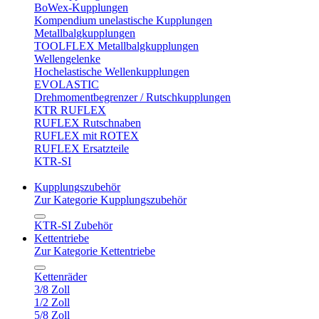
BoWex-Kupplungen
Kompendium unelastische Kupplungen
Metallbalgkupplungen
TOOLFLEX Metallbalgkupplungen
Wellengelenke
Hochelastische Wellenkupplungen
EVOLASTIC
Drehmomentbegrenzer / Rutschkupplungen
KTR RUFLEX
RUFLEX Rutschnaben
RUFLEX mit ROTEX
RUFLEX Ersatzteile
KTR-SI
Kupplungszubehör
Zur Kategorie Kupplungszubehör
KTR-SI Zubehör
Kettentriebe
Zur Kategorie Kettentriebe
Kettenräder
3/8 Zoll
1/2 Zoll
5/8 Zoll