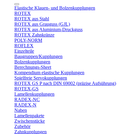
Elastische Klauen- und Bolzenkupplungen
ROTEX
ROTEX aus Stahl
ROTEX aus Grauguss (GJL)
ROTEX aus Aluminium-Druckguss
ROTEX Zahnkränze
POLY-NORM
ROFLEX
Einzelteile
Baugruppen/Kupplungen
Bolzenkupplungen
Berechnungs-Sheet
Kompendium elastische Kupplungen
Spielfreie Servokupplungen
ROTEX GS P nach DIN 69002 (präzise Aufsührung)
ROTEX-GS
Lamellenkupplungen
RADEX-NC
RADEX-N
Naben
Lamellenpakete
Zwischenstücke
Zubehör
Zahnkupplungen