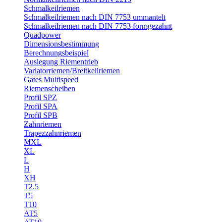
Schmalkeilriemen
Schmalkeilriemen nach DIN 7753 ummantelt
Schmalkeilriemen nach DIN 7753 formgezahnt
Quadpower
Dimensionsbestimmung
Berechnungsbeispiel
Auslegung Riementrieb
Variatorriemen/Breitkeilriemen
Gates Multispeed
Riemenscheiben
Profil SPZ
Profil SPA
Profil SPB
Zahnriemen
Trapezzahnriemen
MXL
XL
L
H
XH
T2.5
T5
T10
AT5