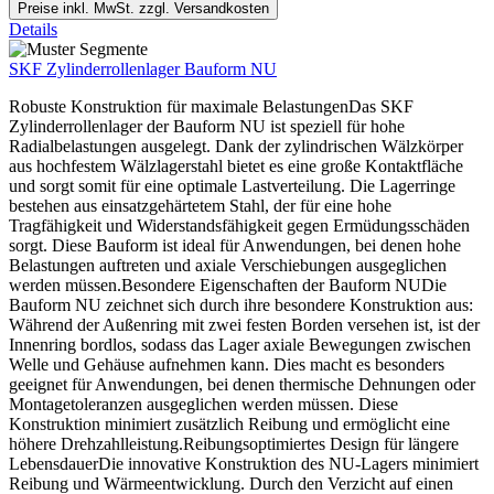
Preise inkl. MwSt. zzgl. Versandkosten
Details
SKF Zylinderrollenlager Bauform NU
Robuste Konstruktion für maximale BelastungenDas SKF
Zylinderrollenlager der Bauform NU ist speziell für hohe
Radialbelastungen ausgelegt. Dank der zylindrischen Wälzkörper
aus hochfestem Wälzlagerstahl bietet es eine große Kontaktfläche
und sorgt somit für eine optimale Lastverteilung. Die Lagerringe
bestehen aus einsatzgehärtetem Stahl, der für eine hohe
Tragfähigkeit und Widerstandsfähigkeit gegen Ermüdungsschäden
sorgt. Diese Bauform ist ideal für Anwendungen, bei denen hohe
Belastungen auftreten und axiale Verschiebungen ausgeglichen
werden müssen.Besondere Eigenschaften der Bauform NUDie
Bauform NU zeichnet sich durch ihre besondere Konstruktion aus:
Während der Außenring mit zwei festen Borden versehen ist, ist der
Innenring bordlos, sodass das Lager axiale Bewegungen zwischen
Welle und Gehäuse aufnehmen kann. Dies macht es besonders
geeignet für Anwendungen, bei denen thermische Dehnungen oder
Montagetoleranzen ausgeglichen werden müssen. Diese
Konstruktion minimiert zusätzlich Reibung und ermöglicht eine
höhere Drehzahlleistung.Reibungsoptimiertes Design für längere
LebensdauerDie innovative Konstruktion des NU-Lagers minimiert
Reibung und Wärmeentwicklung. Durch den Verzicht auf einen