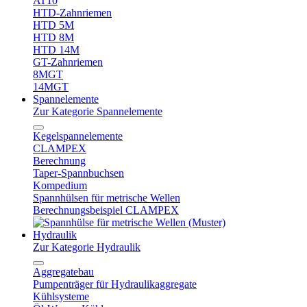
AT10
HTD-Zahnriemen
HTD 5M
HTD 8M
HTD 14M
GT-Zahnriemen
8MGT
14MGT
Spannelemente
Zur Kategorie Spannelemente
Kegelspannelemente
CLAMPEX
Berechnung
Taper-Spannbuchsen
Kompedium
Spannhülsen für metrische Wellen
Berechnungsbeispiel CLAMPEX
Hydraulik
Zur Kategorie Hydraulik
Aggregatebau
Pumpenträger für Hydraulikaggregate
Kühlsysteme