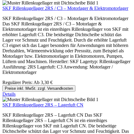
SKF Rillenkugellager 2RS / C3 – Motorlager & Elektromotorlager
SKF Rillenkugellager 2RS / C3 – Motorlager & Elektromotorlager
Das SKF Rillenkugellager 2RS / C3 – Motorlager &
Elektromotorlager ist ein einreihiges Rillenkugellager von SKF mit
erhöhter Lagerluft C3. Die beidseitige Dichtscheibe schützt das
Lager vor Schmutz und Feuchtigkeit. Durch die erhöhte Lagerluft
C3 eignet sich das Lager besonders für Anwendungen mit höheren
Drehzahlen, Wärmeentwicklung oder Presssitz, zum Beispiel als
Motorlager bzw. Elektromotorlager in Elektromotoren, Pumpen,
Lüftern und Maschinen. Hersteller: SKF Lagertyp: Rillenkugellager
Ausführung: 2RS Lagerluft: C3 Anwendung: Motorlager /
Elektromotorlager
Regulärer Preis:
Ab
3,30 €
Preise inkl. MwSt. zzgl. Versandkosten
Details
SKF Rillenkugellager 2RS – Lagerluft CN
SKF Rillenkugellager 2RS – Lagerluft CN Das SKF
Rillenkugellager 2RS – Lagerluft CN ist ein einreihiges
Rillenkugellager von SKF mit Lagerluft CN. Die beidseitige
Dichtscheibe schützt das Lager vor Schmutz und Feuchtigkeit. Das