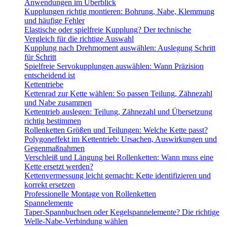
Anwendungen im Überblick
Kupplungen richtig montieren: Bohrung, Nabe, Klemmung
und häufige Fehler
Elastische oder spielfreie Kupplung? Der technische
Vergleich für die richtige Auswahl
Kupplung nach Drehmoment auswählen: Auslegung Schritt
für Schritt
Spielfreie Servokupplungen auswählen: Wann Präzision
entscheidend ist
Kettentriebe
Kettenrad zur Kette wählen: So passen Teilung, Zähnezahl
und Nabe zusammen
Kettentrieb auslegen: Teilung, Zähnezahl und Übersetzung
richtig bestimmen
Rollenketten Größen und Teilungen: Welche Kette passt?
Polygoneffekt im Kettentrieb: Ursachen, Auswirkungen und
Gegenmaßnahmen
Verschleiß und Längung bei Rollenketten: Wann muss eine
Kette ersetzt werden?
Kettenvermessung leicht gemacht: Kette identifizieren und
korrekt ersetzen
Professionelle Montage von Rollenketten
Spannelemente
Taper-Spannbuchsen oder Kegelspannelemente? Die richtige
Welle-Nabe-Verbindung wählen