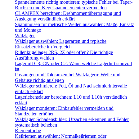
Spannelemente richtig montieren: typische Fehler bei Taper-
Buchsen und Kegelspannelementen vermeiden
CLAMPEX berechnen: Drehmomentübertragung und
Auslegung verständlich erklärt
Spannhülsen für metrische Wellen auswählen: Maße, Einsatz
und Montage
Wälzlager
Wälzlager auswählen: Lagerarten und typische
Einsatzbereiche im Vergleich
Rillenkugellager 2RS, 2Z oder offen? Die richtige
Ausführung wählen
Lagerluft C3, CN oder C2: Wann welche Lagerluft sinnvoll
ist
Passungen und Toleranzen bei Wälzlagern: Welle und
Gehäuse richtig auslegen
Wälzlager schmieren: Fett, Öl und Nachschmierintervalle
einfach erklärt
Lagerlebensdauer berechnen: L10 und L10h verständlich
erklärt
Wälzlager montieren: Einbaufehler vermeiden und
Standzeiten erhöhen
Wälzlager-Schadensbilder: Ursachen erkennen und Fehler
systematisch beheben
Riementriebe
Keilriemen auswählen: Normalkeilriemen oder