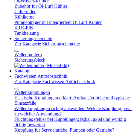
Öl-Wasser-Kühler
Zubehör für Öl-Luft-Kühler
Lüfterräder
Kühlkerne
Pumpenträger mit integriertem Öl-Luft-Kühler
KTR-PIK
Tankheizung
Sicherungselemente
Zur Kategorie Sicherungselemente
Wellenmuttern
Sicherungsblech
Katalog
Fachwissen Antriebstechnik
Zur Kategorie Fachwissen Antriebstechnik
Wellenkupplungen
Elastische Kupplungen erklärt: Aufbau, Vorteile und typische
Einsatzfälle
Wellenkupplungen richtig auswählen: Welche Kupplung passt
zu welcher Anwendung?
Fluchtungsfehler bei Kupplungen: radial, axial und winklig
richtig bewerten
Kupplung für Servoantriebe, Pumpen oder Getriebe?