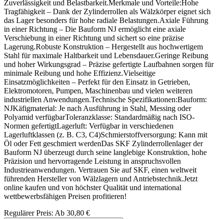
Zuverlässigkeit und Belastbarkeit.Merkmale und Vorteile:Hohe
Tragfähigkeit – Dank der Zylinderrollen als Wälzkörper eignet sich
das Lager besonders für hohe radiale Belastungen.Axiale Führung
in einer Richtung – Die Bauform NJ ermöglicht eine axiale
Verschiebung in einer Richtung und sichert so eine präzise
Lagerung.Robuste Konstruktion – Hergestellt aus hochwertigem
Stahl für maximale Haltbarkeit und Lebensdauer.Geringe Reibung
und hoher Wirkungsgrad – Präzise gefertigte Laufbahnen sorgen für
minimale Reibung und hohe Effizienz.Vielseitige
Einsatzmöglichkeiten – Perfekt für den Einsatz in Getrieben,
Elektromotoren, Pumpen, Maschinenbau und vielen weiteren
industriellen Anwendungen.Technische Spezifikationen:Bauform:
NJKäfigmaterial: Je nach Ausführung in Stahl, Messing oder
Polyamid verfügbarToleranzklasse: Standardmäßig nach ISO-
Normen gefertigtLagerluft: Verfügbar in verschiedenen
Lagerluftklassen (z. B. C3, C4)Schmierstoffversorgung: Kann mit
Öl oder Fett geschmiert werdenDas SKF Zylinderrollenlager der
Bauform NJ überzeugt durch seine langlebige Konstruktion, hohe
Präzision und hervorragende Leistung in anspruchsvollen
Industrieanwendungen. Vertrauen Sie auf SKF, einen weltweit
führenden Hersteller von Wälzlagern und Antriebstechnik.Jetzt
online kaufen und von höchster Qualität und international
wettbewerbsfähigen Preisen profitieren!
Regulärer Preis:
Ab
30,80 €