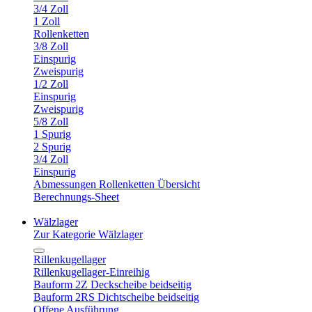
3/4 Zoll
1 Zoll
Rollenketten
3/8 Zoll
Einspurig
Zweispurig
1/2 Zoll
Einspurig
Zweispurig
5/8 Zoll
1 Spurig
2 Spurig
3/4 Zoll
Einspurig
Abmessungen Rollenketten Übersicht
Berechnungs-Sheet
Wälzlager
Zur Kategorie Wälzlager
Rillenkugellager
Rillenkugellager-Einreihig
Bauform 2Z Deckscheibe beidseitig
Bauform 2RS Dichtscheibe beidseitig
Offene Ausführung