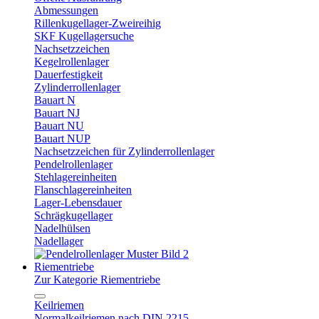
Abmessungen
Rillenkugellager-Zweireihig
SKF Kugellagersuche
Nachsetzzeichen
Kegelrollenlager
Dauerfestigkeit
Zylinderrollenlager
Bauart N
Bauart NJ
Bauart NU
Bauart NUP
Nachsetzzeichen für Zylinderrollenlager
Pendelrollenlager
Stehlagereinheiten
Flanschlagereinheiten
Lager-Lebensdauer
Schrägkugellager
Nadelhülsen
Nadellager
Riementriebe
Zur Kategorie Riementriebe
Keilriemen
Normalkeilriemen nach DIN 2215