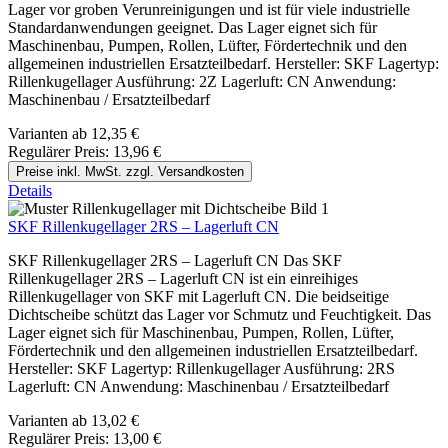
Lager vor groben Verunreinigungen und ist für viele industrielle
Standardanwendungen geeignet. Das Lager eignet sich für
Maschinenbau, Pumpen, Rollen, Lüfter, Fördertechnik und den
allgemeinen industriellen Ersatzteilbedarf. Hersteller: SKF Lagertyp:
Rillenkugellager Ausführung: 2Z Lagerluft: CN Anwendung:
Maschinenbau / Ersatzteilbedarf
Varianten ab
12,35 €
Regulärer Preis:
13,96 €
Preise inkl. MwSt. zzgl. Versandkosten
Details
SKF Rillenkugellager 2RS – Lagerluft CN
SKF Rillenkugellager 2RS – Lagerluft CN Das SKF
Rillenkugellager 2RS – Lagerluft CN ist ein einreihiges
Rillenkugellager von SKF mit Lagerluft CN. Die beidseitige
Dichtscheibe schützt das Lager vor Schmutz und Feuchtigkeit. Das
Lager eignet sich für Maschinenbau, Pumpen, Rollen, Lüfter,
Fördertechnik und den allgemeinen industriellen Ersatzteilbedarf.
Hersteller: SKF Lagertyp: Rillenkugellager Ausführung: 2RS
Lagerluft: CN Anwendung: Maschinenbau / Ersatzteilbedarf
Varianten ab
13,02 €
Regulärer Preis:
13,00 €