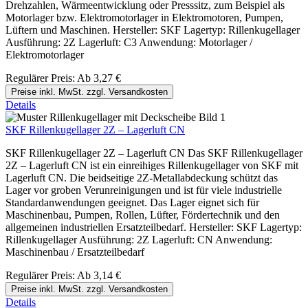
Drehzahlen, Wärmeentwicklung oder Presssitz, zum Beispiel als
Motorlager bzw. Elektromotorlager in Elektromotoren, Pumpen,
Lüftern und Maschinen. Hersteller: SKF Lagertyp: Rillenkugellager
Ausführung: 2Z Lagerluft: C3 Anwendung: Motorlager /
Elektromotorlager
Regulärer Preis:
Ab
3,27 €
Preise inkl. MwSt. zzgl. Versandkosten
Details
SKF Rillenkugellager 2Z – Lagerluft CN
SKF Rillenkugellager 2Z – Lagerluft CN Das SKF Rillenkugellager
2Z – Lagerluft CN ist ein einreihiges Rillenkugellager von SKF mit
Lagerluft CN. Die beidseitige 2Z-Metallabdeckung schützt das
Lager vor groben Verunreinigungen und ist für viele industrielle
Standardanwendungen geeignet. Das Lager eignet sich für
Maschinenbau, Pumpen, Rollen, Lüfter, Fördertechnik und den
allgemeinen industriellen Ersatzteilbedarf. Hersteller: SKF Lagertyp:
Rillenkugellager Ausführung: 2Z Lagerluft: CN Anwendung:
Maschinenbau / Ersatzteilbedarf
Regulärer Preis:
Ab
3,14 €
Preise inkl. MwSt. zzgl. Versandkosten
Details