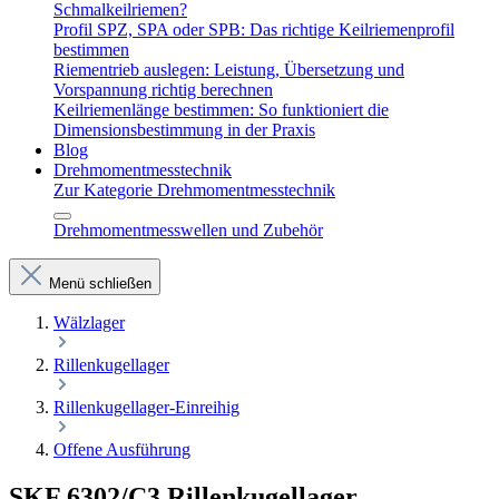
Schmalkeilriemen?
Profil SPZ, SPA oder SPB: Das richtige Keilriemenprofil
bestimmen
Riementrieb auslegen: Leistung, Übersetzung und
Vorspannung richtig berechnen
Keilriemenlänge bestimmen: So funktioniert die
Dimensionsbestimmung in der Praxis
Blog
Drehmomentmesstechnik
Zur Kategorie Drehmomentmesstechnik
Drehmomentmesswellen und Zubehör
Menü schließen
Wälzlager
Rillenkugellager
Rillenkugellager-Einreihig
Offene Ausführung
SKF 6302/C3 Rillenkugellager –