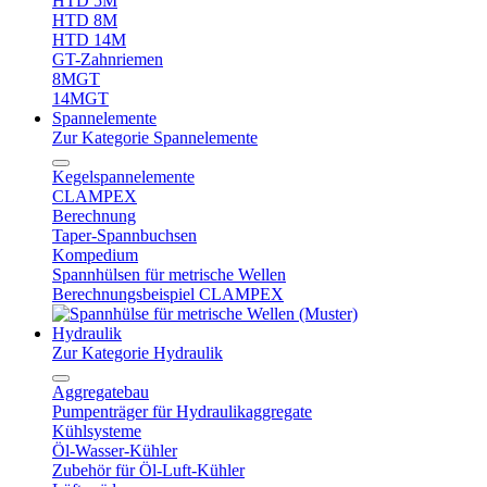
HTD 5M
HTD 8M
HTD 14M
GT-Zahnriemen
8MGT
14MGT
Spannelemente
Zur Kategorie Spannelemente
Kegelspannelemente
CLAMPEX
Berechnung
Taper-Spannbuchsen
Kompedium
Spannhülsen für metrische Wellen
Berechnungsbeispiel CLAMPEX
Hydraulik
Zur Kategorie Hydraulik
Aggregatebau
Pumpenträger für Hydraulikaggregate
Kühlsysteme
Öl-Wasser-Kühler
Zubehör für Öl-Luft-Kühler