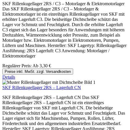
SKF Rillenkugellager 2RS / C3 – Motorlager & Elektromotorlager
Das SKF Rillenkugellager 2RS / C3 – Motorlager &
Elektromotorlager ist ein einreihiges Rillenkugellager von SKF mit
erhöhter Lagerluft C3. Die beidseitige Dichtscheibe schützt das
Lager vor Schmutz und Feuchtigkeit. Durch die erhöhte Lagerluft
C3 eignet sich das Lager besonders für Anwendungen mit höheren
Drehzahlen, Wärmeentwicklung oder Presssitz, zum Beispiel als
Motorlager bzw. Elektromotorlager in Elektromotoren, Pumpen,
Lüftern und Maschinen. Hersteller: SKF Lagertyp: Rillenkugellager
Ausführung: 2RS Lagerluft: C3 Anwendung: Motorlager /
Elektromotorlager
Regulärer Preis:
Ab
3,30 €
Preise inkl. MwSt. zzgl. Versandkosten
Details
SKF Rillenkugellager 2RS – Lagerluft CN
SKF Rillenkugellager 2RS – Lagerluft CN Das SKF
Rillenkugellager 2RS – Lagerluft CN ist ein einreihiges
Rillenkugellager von SKF mit Lagerluft CN. Die beidseitige
Dichtscheibe schützt das Lager vor Schmutz und Feuchtigkeit. Das
Lager eignet sich für Maschinenbau, Pumpen, Rollen, Lüfter,
Fördertechnik und den allgemeinen industriellen Ersatzteilbedarf.
Hersteller: SKF Lagertyp: Rillenkugellager Ausführung: 2RS