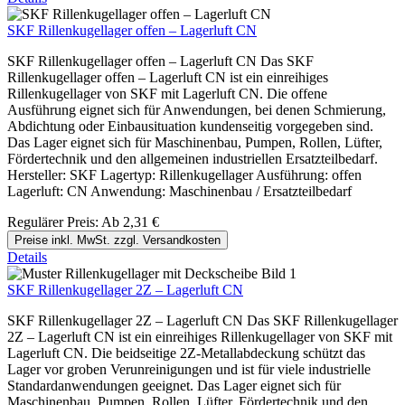
SKF Rillenkugellager offen – Lagerluft CN
SKF Rillenkugellager offen – Lagerluft CN Das SKF
Rillenkugellager offen – Lagerluft CN ist ein einreihiges
Rillenkugellager von SKF mit Lagerluft CN. Die offene
Ausführung eignet sich für Anwendungen, bei denen Schmierung,
Abdichtung oder Einbausituation kundenseitig vorgegeben sind.
Das Lager eignet sich für Maschinenbau, Pumpen, Rollen, Lüfter,
Fördertechnik und den allgemeinen industriellen Ersatzteilbedarf.
Hersteller: SKF Lagertyp: Rillenkugellager Ausführung: offen
Lagerluft: CN Anwendung: Maschinenbau / Ersatzteilbedarf
Regulärer Preis:
Ab
2,31 €
Preise inkl. MwSt. zzgl. Versandkosten
Details
SKF Rillenkugellager 2Z – Lagerluft CN
SKF Rillenkugellager 2Z – Lagerluft CN Das SKF Rillenkugellager
2Z – Lagerluft CN ist ein einreihiges Rillenkugellager von SKF mit
Lagerluft CN. Die beidseitige 2Z-Metallabdeckung schützt das
Lager vor groben Verunreinigungen und ist für viele industrielle
Standardanwendungen geeignet. Das Lager eignet sich für
Maschinenbau, Pumpen, Rollen, Lüfter, Fördertechnik und den