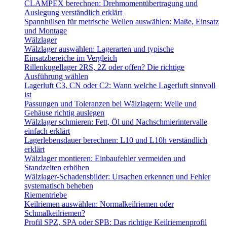
CLAMPEX berechnen: Drehmomentübertragung und
Auslegung verständlich erklärt
Spannhülsen für metrische Wellen auswählen: Maße, Einsatz
und Montage
Wälzlager
Wälzlager auswählen: Lagerarten und typische
Einsatzbereiche im Vergleich
Rillenkugellager 2RS, 2Z oder offen? Die richtige
Ausführung wählen
Lagerluft C3, CN oder C2: Wann welche Lagerluft sinnvoll
ist
Passungen und Toleranzen bei Wälzlagern: Welle und
Gehäuse richtig auslegen
Wälzlager schmieren: Fett, Öl und Nachschmierintervalle
einfach erklärt
Lagerlebensdauer berechnen: L10 und L10h verständlich
erklärt
Wälzlager montieren: Einbaufehler vermeiden und
Standzeiten erhöhen
Wälzlager-Schadensbilder: Ursachen erkennen und Fehler
systematisch beheben
Riementriebe
Keilriemen auswählen: Normalkeilriemen oder
Schmalkeilriemen?
Profil SPZ, SPA oder SPB: Das richtige Keilriemenprofil