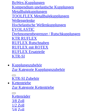
BoWex-Kupplungen
Kompendium unelastische Kupplungen
Metallbalgkupplungen
TOOLFLEX Metallbalgkupplungen
Wellengelenke
Hochelastische Wellenkupplungen
EVOLASTIC
Drehmomentbegrenzer / Rutschkupplungen
KTR RUFLEX
RUFLEX Rutschnaben
RUFLEX mit ROTEX
RUFLEX Ersatzteile
KTR-SI
Kupplungszubehör
Zur Kategorie Kupplungszubehör
KTR-SI Zubehör
Kettentriebe
Zur Kategorie Kettentriebe
Kettenräder
3/8 Zoll
1/2 Zoll
5/8 Zoll