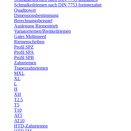
Schmalkeilriemen nach DIN 7753 formgezahnt
Quadpower
Dimensionsbestimmung
Berechnungsbeispiel
Auslegung Riementrieb
Variatorriemen/Breitkeilriemen
Gates Multispeed
Riemenscheiben
Profil SPZ
Profil SPA
Profil SPB
Zahnriemen
Trapezzahnriemen
MXL
XL
L
H
XH
T2.5
T5
T10
AT5
AT10
HTD-Zahnriemen