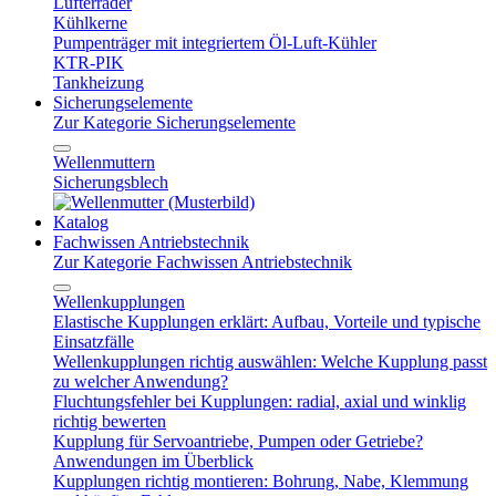
Lüfterräder
Kühlkerne
Pumpenträger mit integriertem Öl-Luft-Kühler
KTR-PIK
Tankheizung
Sicherungselemente
Zur Kategorie Sicherungselemente
Wellenmuttern
Sicherungsblech
Katalog
Fachwissen Antriebstechnik
Zur Kategorie Fachwissen Antriebstechnik
Wellenkupplungen
Elastische Kupplungen erklärt: Aufbau, Vorteile und typische
Einsatzfälle
Wellenkupplungen richtig auswählen: Welche Kupplung passt
zu welcher Anwendung?
Fluchtungsfehler bei Kupplungen: radial, axial und winklig
richtig bewerten
Kupplung für Servoantriebe, Pumpen oder Getriebe?
Anwendungen im Überblick
Kupplungen richtig montieren: Bohrung, Nabe, Klemmung