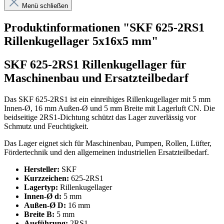
Menü schließen
Produktinformationen "SKF 625-2RS1
Rillenkugellager 5x16x5 mm"
SKF 625-2RS1 Rillenkugellager für
Maschinenbau und Ersatzteilbedarf
Das SKF 625-2RS1 ist ein einreihiges Rillenkugellager mit 5 mm
Innen-Ø, 16 mm Außen-Ø und 5 mm Breite mit Lagerluft CN. Die
beidseitige 2RS1-Dichtung schützt das Lager zuverlässig vor
Schmutz und Feuchtigkeit.
Das Lager eignet sich für Maschinenbau, Pumpen, Rollen, Lüfter,
Fördertechnik und den allgemeinen industriellen Ersatzteilbedarf.
Hersteller:
SKF
Kurzzeichen:
625-2RS1
Lagertyp:
Rillenkugellager
Innen-Ø d:
5 mm
Außen-Ø D:
16 mm
Breite B:
5 mm
Ausführung:
2RS1