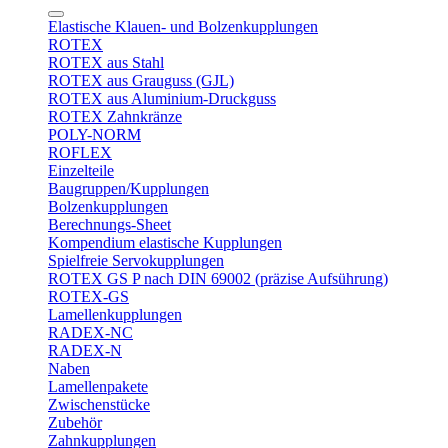
Elastische Klauen- und Bolzenkupplungen
ROTEX
ROTEX aus Stahl
ROTEX aus Grauguss (GJL)
ROTEX aus Aluminium-Druckguss
ROTEX Zahnkränze
POLY-NORM
ROFLEX
Einzelteile
Baugruppen/Kupplungen
Bolzenkupplungen
Berechnungs-Sheet
Kompendium elastische Kupplungen
Spielfreie Servokupplungen
ROTEX GS P nach DIN 69002 (präzise Aufsührung)
ROTEX-GS
Lamellenkupplungen
RADEX-NC
RADEX-N
Naben
Lamellenpakete
Zwischenstücke
Zubehör
Zahnkupplungen