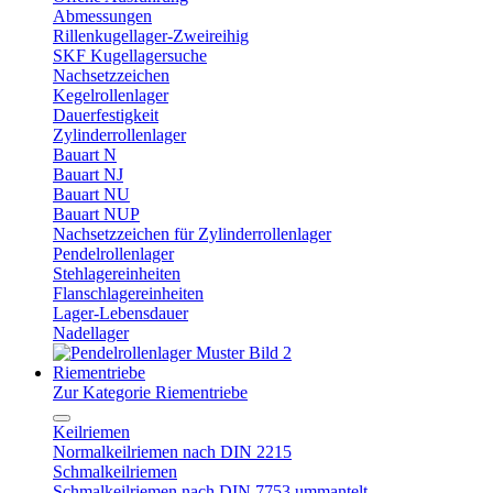
Abmessungen
Rillenkugellager-Zweireihig
SKF Kugellagersuche
Nachsetzzeichen
Kegelrollenlager
Dauerfestigkeit
Zylinderrollenlager
Bauart N
Bauart NJ
Bauart NU
Bauart NUP
Nachsetzzeichen für Zylinderrollenlager
Pendelrollenlager
Stehlagereinheiten
Flanschlagereinheiten
Lager-Lebensdauer
Nadellager
Riementriebe
Zur Kategorie Riementriebe
Keilriemen
Normalkeilriemen nach DIN 2215
Schmalkeilriemen
Schmalkeilriemen nach DIN 7753 ummantelt