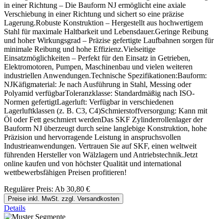
in einer Richtung – Die Bauform NJ ermöglicht eine axiale
Verschiebung in einer Richtung und sichert so eine präzise
Lagerung.Robuste Konstruktion – Hergestellt aus hochwertigem
Stahl für maximale Haltbarkeit und Lebensdauer.Geringe Reibung
und hoher Wirkungsgrad – Präzise gefertigte Laufbahnen sorgen für
minimale Reibung und hohe Effizienz.Vielseitige
Einsatzmöglichkeiten – Perfekt für den Einsatz in Getrieben,
Elektromotoren, Pumpen, Maschinenbau und vielen weiteren
industriellen Anwendungen.Technische Spezifikationen:Bauform:
NJKäfigmaterial: Je nach Ausführung in Stahl, Messing oder
Polyamid verfügbarToleranzklasse: Standardmäßig nach ISO-
Normen gefertigtLagerluft: Verfügbar in verschiedenen
Lagerluftklassen (z. B. C3, C4)Schmierstoffversorgung: Kann mit
Öl oder Fett geschmiert werdenDas SKF Zylinderrollenlager der
Bauform NJ überzeugt durch seine langlebige Konstruktion, hohe
Präzision und hervorragende Leistung in anspruchsvollen
Industrieanwendungen. Vertrauen Sie auf SKF, einen weltweit
führenden Hersteller von Wälzlagern und Antriebstechnik.Jetzt
online kaufen und von höchster Qualität und international
wettbewerbsfähigen Preisen profitieren!
Regulärer Preis:
Ab
30,80 €
Preise inkl. MwSt. zzgl. Versandkosten
Details