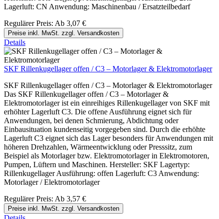
Lagerluft: CN Anwendung: Maschinenbau / Ersatzteilbedarf
Regulärer Preis:
Ab
3,07 €
Preise inkl. MwSt. zzgl. Versandkosten
Details
SKF Rillenkugellager offen / C3 – Motorlager & Elektromotorlager
SKF Rillenkugellager offen / C3 – Motorlager & Elektromotorlager
Das SKF Rillenkugellager offen / C3 – Motorlager &
Elektromotorlager ist ein einreihiges Rillenkugellager von SKF mit
erhöhter Lagerluft C3. Die offene Ausführung eignet sich für
Anwendungen, bei denen Schmierung, Abdichtung oder
Einbausituation kundenseitig vorgegeben sind. Durch die erhöhte
Lagerluft C3 eignet sich das Lager besonders für Anwendungen mit
höheren Drehzahlen, Wärmeentwicklung oder Presssitz, zum
Beispiel als Motorlager bzw. Elektromotorlager in Elektromotoren,
Pumpen, Lüftern und Maschinen. Hersteller: SKF Lagertyp:
Rillenkugellager Ausführung: offen Lagerluft: C3 Anwendung:
Motorlager / Elektromotorlager
Regulärer Preis:
Ab
3,57 €
Preise inkl. MwSt. zzgl. Versandkosten
Details