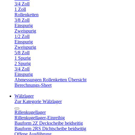
3/4 Zoll
1 Zoll
Rollenketten
3/8 Zoll
Einspurig
Zweispurig
1/2 Zoll
Einspurig
Zweispurig
5/8 Zoll
1 Spurig
2 Spurig
3/4 Zoll
Einspurig
Abmessungen Rollenketten Übersicht
Berechnungs-Sheet
Wälzlager
Zur Kategorie Wälzlager
Rillenkugellager
Rillenkugellager-Einreihig
Bauform 2Z Deckscheibe beidseitig
Bauform 2RS Dichtscheibe beidseitig
Offene Ausführung