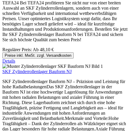
TEFA24 Bei TEFA24 profitieren Sie nicht nur von einer breiten
Auswahl an SKF Zylinderrollenlagern, sondern auch von einer
schnellen Verfügbarkeit und international wettbewerbsfähigen
Preisen. Unser optimiertes Logistiksystem sorgt dafür, dass Ihr
benötigtes Lager schnell geliefert wird – ideal für kurzfristige
Instandhaltungen und Produktionsanforderungen. Bestellen Sie jetzt
Ihr SKF Zylinderrollenlager Bauform N bei TEFA24 und sichern
Sie sich höchste Qualität zum besten Preis!
Regulärer Preis:
Ab
48,10 €
Preise inkl. MwSt. zzgl. Versandkosten
Details
SKF Zylinderrollenlager Bauform NJ
SKF Zylinderrollenlager Bauform NJ – Präzision und Leistung für
hohe RadialbelastungenDas SKF Zylinderrollenlager in der
Bauform NJ ist eine hochwertige Lagerlösung für Anwendungen
mit hohen radialen Belastungen und axialer Führung in einer
Richtung. Diese Lagerbauform zeichnet sich durch eine hohe
Tragfähigkeit, präzise Fertigung und Langlebigkeit aus – ideal für
industrielle Anwendungen mit hohen Anforderungen an
Zuverlässigkeit und Belastbarkeit.Merkmale und Vorteile:Hohe
Tragfähigkeit – Dank der Zylinderrollen als Wälzkörper eignet sich
das Lager besonders für hohe radiale Belastungen.Axiale Führung