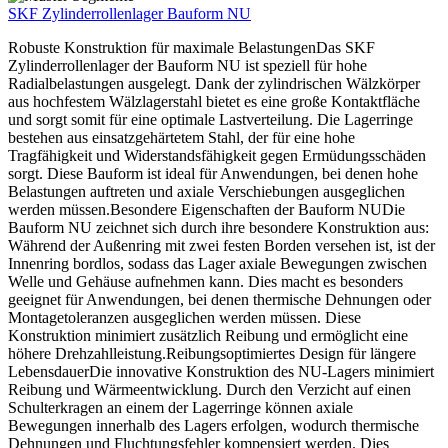
SKF Zylinderrollenlager Bauform NU
Robuste Konstruktion für maximale BelastungenDas SKF
Zylinderrollenlager der Bauform NU ist speziell für hohe
Radialbelastungen ausgelegt. Dank der zylindrischen Wälzkörper
aus hochfestem Wälzlagerstahl bietet es eine große Kontaktfläche
und sorgt somit für eine optimale Lastverteilung. Die Lagerringe
bestehen aus einsatzgehärtetem Stahl, der für eine hohe
Tragfähigkeit und Widerstandsfähigkeit gegen Ermüdungsschäden
sorgt. Diese Bauform ist ideal für Anwendungen, bei denen hohe
Belastungen auftreten und axiale Verschiebungen ausgeglichen
werden müssen.Besondere Eigenschaften der Bauform NUDie
Bauform NU zeichnet sich durch ihre besondere Konstruktion aus:
Während der Außenring mit zwei festen Borden versehen ist, ist der
Innenring bordlos, sodass das Lager axiale Bewegungen zwischen
Welle und Gehäuse aufnehmen kann. Dies macht es besonders
geeignet für Anwendungen, bei denen thermische Dehnungen oder
Montagetoleranzen ausgeglichen werden müssen. Diese
Konstruktion minimiert zusätzlich Reibung und ermöglicht eine
höhere Drehzahlleistung.Reibungsoptimiertes Design für längere
LebensdauerDie innovative Konstruktion des NU-Lagers minimiert
Reibung und Wärmeentwicklung. Durch den Verzicht auf einen
Schulterkragen an einem der Lagerringe können axiale
Bewegungen innerhalb des Lagers erfolgen, wodurch thermische
Dehnungen und Fluchtungsfehler kompensiert werden. Dies