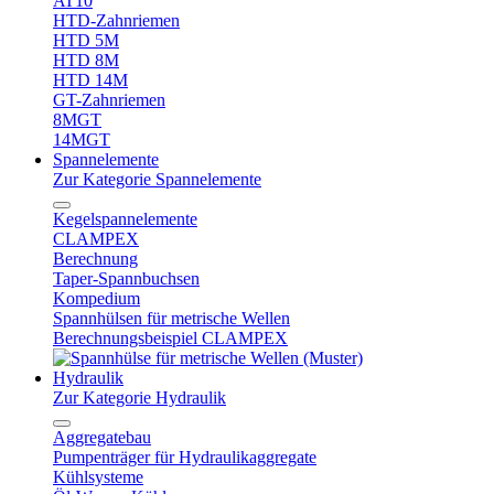
AT10
HTD-Zahnriemen
HTD 5M
HTD 8M
HTD 14M
GT-Zahnriemen
8MGT
14MGT
Spannelemente
Zur Kategorie Spannelemente
Kegelspannelemente
CLAMPEX
Berechnung
Taper-Spannbuchsen
Kompedium
Spannhülsen für metrische Wellen
Berechnungsbeispiel CLAMPEX
Hydraulik
Zur Kategorie Hydraulik
Aggregatebau
Pumpenträger für Hydraulikaggregate
Kühlsysteme