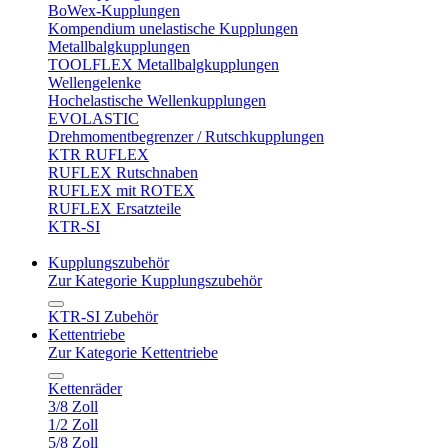
BoWex-Kupplungen
Kompendium unelastische Kupplungen
Metallbalgkupplungen
TOOLFLEX Metallbalgkupplungen
Wellengelenke
Hochelastische Wellenkupplungen
EVOLASTIC
Drehmomentbegrenzer / Rutschkupplungen
KTR RUFLEX
RUFLEX Rutschnaben
RUFLEX mit ROTEX
RUFLEX Ersatzteile
KTR-SI
Kupplungszubehör
Zur Kategorie Kupplungszubehör
KTR-SI Zubehör
Kettentriebe
Zur Kategorie Kettentriebe
Kettenräder
3/8 Zoll
1/2 Zoll
5/8 Zoll