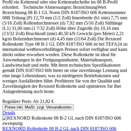
Profil ein Kettenrad oder eine Kettenradscheibe im 08 B-Profil
erfordert. Technische Abmessungen: BezeichnungWert
Bezeichnung 08 B-1 GL Norm DIN 8187/ISO 606 Kettennummer
08B Teilung (P) 12,70 mm (1/2 Zoll) Innenbreite (b1 min) 7,75 mm
(5/16 Zoll) Rollendurchmesser (d) 7,92 mm (5/16 Zoll) Stiftlänge
(L1) 31,00 mm (1 7/32 Zoll) Höhe über Zugrolle (h) 10,16 mm
(13/32 Zoll) Bruchkraft (min) 40,50 kN Gewicht (pro Meter) 2,21
kg/m Bolzendurchmesser (d) 4,45 mm (11/64 Zoll) Die Rexnord
Rollenkette Type 08 B-1 GL DIN 8187/ISO 606 ist bei TEFA24 zu
international wettbewerbsfähigen Preisen sofort verfügbar und kann
direkt online erworben werden. Diese Rollenkette ist ideal für
Anwendungen in der Fertigungsindustrie, Materialtransport,
Landwirtschaft und mehr. Mit ihren technischen Spezifikationen
gemäß DIN 8187/ISO 606 bietet sie eine zuverlässige Leistung und
eine lange Lebensdauer, was zu niedrigeren Betriebskosten und
weniger Ausfallzeiten führt. Profitieren Sie von der Qualität und
Zuverlässigkeit der Rexnord Rollenkette und optimieren Sie Ihre
Anlagenleistung noch heute.
Regulärer Preis:
Ab
21,82 €
Preise inkl. MwSt. zzgl. Versandkosten
Details
REXNORD Rollenkette 08 B-2 GL nach DIN 8187/ISO 606