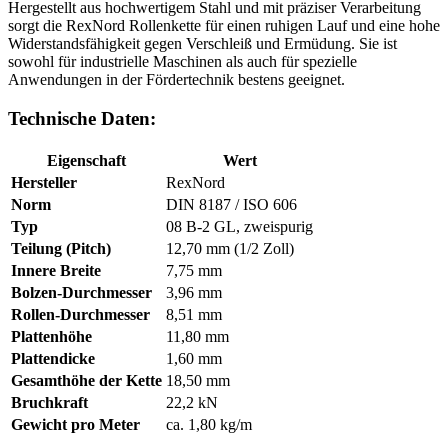
Hergestellt aus hochwertigem Stahl und mit präziser Verarbeitung
sorgt die RexNord Rollenkette für einen ruhigen Lauf und eine hohe
Widerstandsfähigkeit gegen Verschleiß und Ermüdung. Sie ist
sowohl für industrielle Maschinen als auch für spezielle
Anwendungen in der Fördertechnik bestens geeignet.
Technische Daten:
Eigenschaft
Wert
Hersteller
RexNord
Norm
DIN 8187 / ISO 606
Typ
08 B-2 GL, zweispurig
Teilung (Pitch)
12,70 mm (1/2 Zoll)
Innere Breite
7,75 mm
Bolzen-Durchmesser
3,96 mm
Rollen-Durchmesser
8,51 mm
Plattenhöhe
11,80 mm
Plattendicke
1,60 mm
Gesamthöhe der Kette
18,50 mm
Bruchkraft
22,2 kN
Gewicht pro Meter
ca. 1,80 kg/m