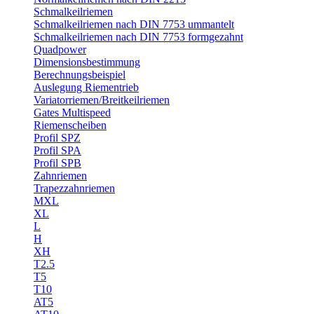
Schmalkeilriemen
Schmalkeilriemen nach DIN 7753 ummantelt
Schmalkeilriemen nach DIN 7753 formgezahnt
Quadpower
Dimensionsbestimmung
Berechnungsbeispiel
Auslegung Riementrieb
Variatorriemen/Breitkeilriemen
Gates Multispeed
Riemenscheiben
Profil SPZ
Profil SPA
Profil SPB
Zahnriemen
Trapezzahnriemen
MXL
XL
L
H
XH
T2.5
T5
T10
AT5