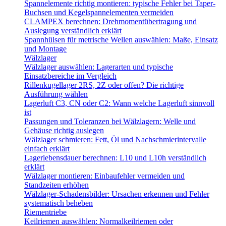
Spannelemente richtig montieren: typische Fehler bei Taper-
Buchsen und Kegelspannelementen vermeiden
CLAMPEX berechnen: Drehmomentübertragung und
Auslegung verständlich erklärt
Spannhülsen für metrische Wellen auswählen: Maße, Einsatz
und Montage
Wälzlager
Wälzlager auswählen: Lagerarten und typische
Einsatzbereiche im Vergleich
Rillenkugellager 2RS, 2Z oder offen? Die richtige
Ausführung wählen
Lagerluft C3, CN oder C2: Wann welche Lagerluft sinnvoll
ist
Passungen und Toleranzen bei Wälzlagern: Welle und
Gehäuse richtig auslegen
Wälzlager schmieren: Fett, Öl und Nachschmierintervalle
einfach erklärt
Lagerlebensdauer berechnen: L10 und L10h verständlich
erklärt
Wälzlager montieren: Einbaufehler vermeiden und
Standzeiten erhöhen
Wälzlager-Schadensbilder: Ursachen erkennen und Fehler
systematisch beheben
Riementriebe
Keilriemen auswählen: Normalkeilriemen oder