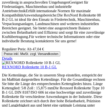
zuverlässig in anspruchsvollen UmgebungenGeeignet für
Förderanlagen, Maschinenbau und industrielle
AntriebstechnikErfüllt internationale Normen für maximale
KompatibilitätAnwendungsbereiche:Die RexNord Rollenkette 08
B-2 GL ist ideal für den Einsatz in Fördertechnik, Maschinenbau,
Verpackungsanlagen, Landmaschinen und weiteren industriellen
Bereichen geeignet. Sie bietet eine ausgezeichnete Balance
zwischen Belastbarkeit und Effizienz und sorgt für eine zuverlässige
Kraftübertragung.Für weitere technische Informationen oder eine
individuelle Beratung kontaktieren Sie uns gerne!
Regulärer Preis:
Ab
47,04 €
Preise inkl. MwSt. zzgl. Versandkosten
Details
REXNORD Rollenkette 10 B-1 GL
Die Kettenlänge, die Sie in unserem Shop einstellen, entspricht der
im Maßblatt dargestellten Kettenlänge. Für die Gesamtlänge rechnen
Sie bitte die Länge des entsprechenden Kettengliedes hinzu. Länge
Kettenglied: 5/8 Zoll : 15,875 mmDie Rexnord Rollenkette Type 10
B-1 GL DIN 8187/ISO 606 ist eine hochwertige und zuverlässige
Rollenkette für verschiedene Anwendungen in der Industrie. Diese
Rollenkette zeichnet sich durch ihre hohe Belastbarkeit, Präzision
und Langlebigkeit aus und bietet eine optimale Leistung unter