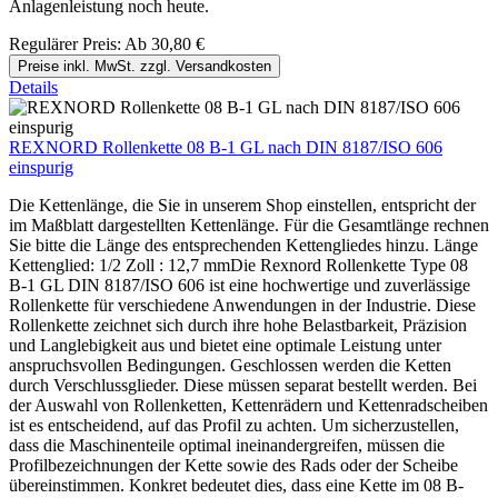
Anlagenleistung noch heute.
Regulärer Preis:
Ab
30,80 €
Preise inkl. MwSt. zzgl. Versandkosten
Details
REXNORD Rollenkette 08 B-1 GL nach DIN 8187/ISO 606
einspurig
Die Kettenlänge, die Sie in unserem Shop einstellen, entspricht der
im Maßblatt dargestellten Kettenlänge. Für die Gesamtlänge rechnen
Sie bitte die Länge des entsprechenden Kettengliedes hinzu. Länge
Kettenglied: 1/2 Zoll : 12,7 mmDie Rexnord Rollenkette Type 08
B-1 GL DIN 8187/ISO 606 ist eine hochwertige und zuverlässige
Rollenkette für verschiedene Anwendungen in der Industrie. Diese
Rollenkette zeichnet sich durch ihre hohe Belastbarkeit, Präzision
und Langlebigkeit aus und bietet eine optimale Leistung unter
anspruchsvollen Bedingungen. Geschlossen werden die Ketten
durch Verschlussglieder. Diese müssen separat bestellt werden. Bei
der Auswahl von Rollenketten, Kettenrädern und Kettenradscheiben
ist es entscheidend, auf das Profil zu achten. Um sicherzustellen,
dass die Maschinenteile optimal ineinandergreifen, müssen die
Profilbezeichnungen der Kette sowie des Rads oder der Scheibe
übereinstimmen. Konkret bedeutet dies, dass eine Kette im 08 B-