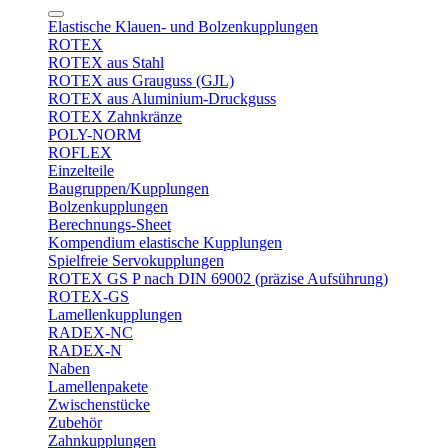
Elastische Klauen- und Bolzenkupplungen
ROTEX
ROTEX aus Stahl
ROTEX aus Grauguss (GJL)
ROTEX aus Aluminium-Druckguss
ROTEX Zahnkränze
POLY-NORM
ROFLEX
Einzelteile
Baugruppen/Kupplungen
Bolzenkupplungen
Berechnungs-Sheet
Kompendium elastische Kupplungen
Spielfreie Servokupplungen
ROTEX GS P nach DIN 69002 (präzise Aufsührung)
ROTEX-GS
Lamellenkupplungen
RADEX-NC
RADEX-N
Naben
Lamellenpakete
Zwischenstücke
Zubehör
Zahnkupplungen