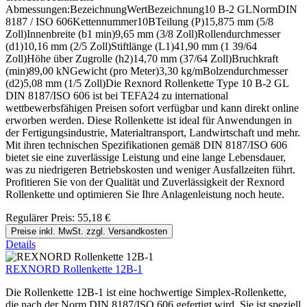
Abmessungen:BezeichnungWertBezeichnung10 B-2 GLNormDIN
8187 / ISO 606Kettennummer10BTeilung (P)15,875 mm (5/8
Zoll)Innenbreite (b1 min)9,65 mm (3/8 Zoll)Rollendurchmesser
(d1)10,16 mm (2/5 Zoll)Stiftlänge (L1)41,90 mm (1 39/64
Zoll)Höhe über Zugrolle (h2)14,70 mm (37/64 Zoll)Bruchkraft
(min)89,00 kNGewicht (pro Meter)3,30 kg/mBolzendurchmesser
(d2)5,08 mm (1/5 Zoll)Die Rexnord Rollenkette Type 10 B-2 GL
DIN 8187/ISO 606 ist bei TEFA24 zu international
wettbewerbsfähigen Preisen sofort verfügbar und kann direkt online
erworben werden. Diese Rollenkette ist ideal für Anwendungen in
der Fertigungsindustrie, Materialtransport, Landwirtschaft und mehr.
Mit ihren technischen Spezifikationen gemäß DIN 8187/ISO 606
bietet sie eine zuverlässige Leistung und eine lange Lebensdauer,
was zu niedrigeren Betriebskosten und weniger Ausfallzeiten führt.
Profitieren Sie von der Qualität und Zuverlässigkeit der Rexnord
Rollenkette und optimieren Sie Ihre Anlagenleistung noch heute.
Regulärer Preis:
55,18 €
Preise inkl. MwSt. zzgl. Versandkosten
Details
REXNORD Rollenkette 12B-1
Die Rollenkette 12B-1 ist eine hochwertige Simplex-Rollenkette,
die nach der Norm DIN 8187/ISO 606 gefertigt wird. Sie ist speziell