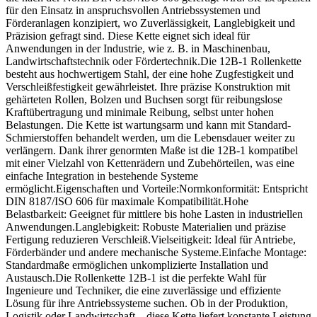
für den Einsatz in anspruchsvollen Antriebssystemen und
Förderanlagen konzipiert, wo Zuverlässigkeit, Langlebigkeit und
Präzision gefragt sind. Diese Kette eignet sich ideal für
Anwendungen in der Industrie, wie z. B. in Maschinenbau,
Landwirtschaftstechnik oder Fördertechnik.Die 12B-1 Rollenkette
besteht aus hochwertigem Stahl, der eine hohe Zugfestigkeit und
Verschleißfestigkeit gewährleistet. Ihre präzise Konstruktion mit
gehärteten Rollen, Bolzen und Buchsen sorgt für reibungslose
Kraftübertragung und minimale Reibung, selbst unter hohen
Belastungen. Die Kette ist wartungsarm und kann mit Standard-
Schmierstoffen behandelt werden, um die Lebensdauer weiter zu
verlängern. Dank ihrer genormten Maße ist die 12B-1 kompatibel
mit einer Vielzahl von Kettenrädern und Zubehörteilen, was eine
einfache Integration in bestehende Systeme
ermöglicht.Eigenschaften und Vorteile:Normkonformität: Entspricht
DIN 8187/ISO 606 für maximale Kompatibilität.Hohe
Belastbarkeit: Geeignet für mittlere bis hohe Lasten in industriellen
Anwendungen.Langlebigkeit: Robuste Materialien und präzise
Fertigung reduzieren Verschleiß.Vielseitigkeit: Ideal für Antriebe,
Förderbänder und andere mechanische Systeme.Einfache Montage:
Standardmaße ermöglichen unkomplizierte Installation und
Austausch.Die Rollenkette 12B-1 ist die perfekte Wahl für
Ingenieure und Techniker, die eine zuverlässige und effiziente
Lösung für ihre Antriebssysteme suchen. Ob in der Produktion,
Logistik oder Landwirtschaft – diese Kette liefert konstante Leistung