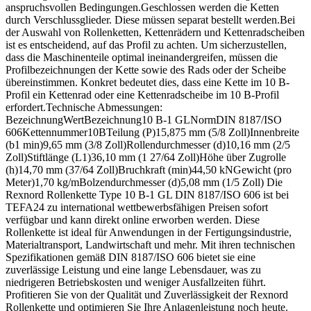
anspruchsvollen Bedingungen.Geschlossen werden die Ketten
durch Verschlussglieder. Diese müssen separat bestellt werden.Bei
der Auswahl von Rollenketten, Kettenrädern und Kettenradscheiben
ist es entscheidend, auf das Profil zu achten. Um sicherzustellen,
dass die Maschinenteile optimal ineinandergreifen, müssen die
Profilbezeichnungen der Kette sowie des Rads oder der Scheibe
übereinstimmen. Konkret bedeutet dies, dass eine Kette im 10 B-
Profil ein Kettenrad oder eine Kettenradscheibe im 10 B-Profil
erfordert.Technische Abmessungen:
BezeichnungWertBezeichnung10 B-1 GLNormDIN 8187/ISO
606Kettennummer10BTeilung (P)15,875 mm (5/8 Zoll)Innenbreite
(b1 min)9,65 mm (3/8 Zoll)Rollendurchmesser (d)10,16 mm (2/5
Zoll)Stiftlänge (L1)36,10 mm (1 27/64 Zoll)Höhe über Zugrolle
(h)14,70 mm (37/64 Zoll)Bruchkraft (min)44,50 kNGewicht (pro
Meter)1,70 kg/mBolzendurchmesser (d)5,08 mm (1/5 Zoll) Die
Rexnord Rollenkette Type 10 B-1 GL DIN 8187/ISO 606 ist bei
TEFA24 zu international wettbewerbsfähigen Preisen sofort
verfügbar und kann direkt online erworben werden. Diese
Rollenkette ist ideal für Anwendungen in der Fertigungsindustrie,
Materialtransport, Landwirtschaft und mehr. Mit ihren technischen
Spezifikationen gemäß DIN 8187/ISO 606 bietet sie eine
zuverlässige Leistung und eine lange Lebensdauer, was zu
niedrigeren Betriebskosten und weniger Ausfallzeiten führt.
Profitieren Sie von der Qualität und Zuverlässigkeit der Rexnord
Rollenkette und optimieren Sie Ihre Anlagenleistung noch heute.