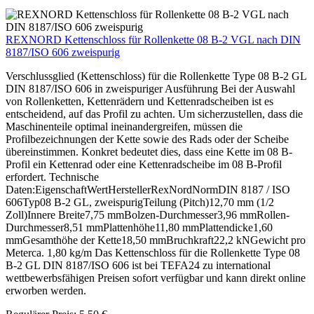
REXNORD Kettenschloss für Rollenkette 08 B-2 VGL nach DIN
8187/ISO 606 zweispurig
Verschlussglied (Kettenschloss) für die Rollenkette Type 08 B-2 GL
DIN 8187/ISO 606 in zweispuriger Ausführung Bei der Auswahl
von Rollenketten, Kettenrädern und Kettenradscheiben ist es
entscheidend, auf das Profil zu achten. Um sicherzustellen, dass die
Maschinenteile optimal ineinandergreifen, müssen die
Profilbezeichnungen der Kette sowie des Rads oder der Scheibe
übereinstimmen. Konkret bedeutet dies, dass eine Kette im 08 B-
Profil ein Kettenrad oder eine Kettenradscheibe im 08 B-Profil
erfordert. Technische
Daten:EigenschaftWertHerstellerRexNordNormDIN 8187 / ISO
606Typ08 B-2 GL, zweispurigTeilung (Pitch)12,70 mm (1/2
Zoll)Innere Breite7,75 mmBolzen-Durchmesser3,96 mmRollen-
Durchmesser8,51 mmPlattenhöhe11,80 mmPlattendicke1,60
mmGesamthöhe der Kette18,50 mmBruchkraft22,2 kNGewicht pro
Meterca. 1,80 kg/m Das Kettenschloss für die Rollenkette Type 08
B-2 GL DIN 8187/ISO 606 ist bei TEFA24 zu international
wettbewerbsfähigen Preisen sofort verfügbar und kann direkt online
erworben werden.