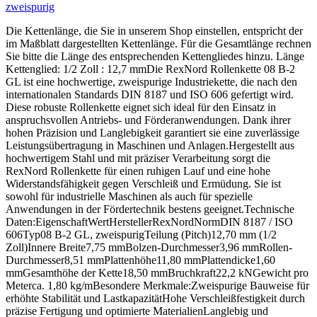
zweispurig
Die Kettenlänge, die Sie in unserem Shop einstellen, entspricht der
im Maßblatt dargestellten Kettenlänge. Für die Gesamtlänge rechnen
Sie bitte die Länge des entsprechenden Kettengliedes hinzu. Länge
Kettenglied: 1/2 Zoll : 12,7 mmDie RexNord Rollenkette 08 B-2
GL ist eine hochwertige, zweispurige Industriekette, die nach den
internationalen Standards DIN 8187 und ISO 606 gefertigt wird.
Diese robuste Rollenkette eignet sich ideal für den Einsatz in
anspruchsvollen Antriebs- und Förderanwendungen. Dank ihrer
hohen Präzision und Langlebigkeit garantiert sie eine zuverlässige
Leistungsübertragung in Maschinen und Anlagen.Hergestellt aus
hochwertigem Stahl und mit präziser Verarbeitung sorgt die
RexNord Rollenkette für einen ruhigen Lauf und eine hohe
Widerstandsfähigkeit gegen Verschleiß und Ermüdung. Sie ist
sowohl für industrielle Maschinen als auch für spezielle
Anwendungen in der Fördertechnik bestens geeignet.Technische
Daten:EigenschaftWertHerstellerRexNordNormDIN 8187 / ISO
606Typ08 B-2 GL, zweispurigTeilung (Pitch)12,70 mm (1/2
Zoll)Innere Breite7,75 mmBolzen-Durchmesser3,96 mmRollen-
Durchmesser8,51 mmPlattenhöhe11,80 mmPlattendicke1,60
mmGesamthöhe der Kette18,50 mmBruchkraft22,2 kNGewicht pro
Meterca. 1,80 kg/mBesondere Merkmale:Zweispurige Bauweise für
erhöhte Stabilität und LastkapazitätHohe Verschleißfestigkeit durch
präzise Fertigung und optimierte MaterialienLanglebig und