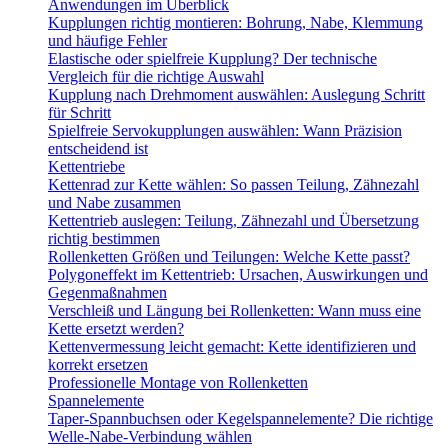
Anwendungen im Überblick
Kupplungen richtig montieren: Bohrung, Nabe, Klemmung
und häufige Fehler
Elastische oder spielfreie Kupplung? Der technische
Vergleich für die richtige Auswahl
Kupplung nach Drehmoment auswählen: Auslegung Schritt
für Schritt
Spielfreie Servokupplungen auswählen: Wann Präzision
entscheidend ist
Kettentriebe
Kettenrad zur Kette wählen: So passen Teilung, Zähnezahl
und Nabe zusammen
Kettentrieb auslegen: Teilung, Zähnezahl und Übersetzung
richtig bestimmen
Rollenketten Größen und Teilungen: Welche Kette passt?
Polygoneffekt im Kettentrieb: Ursachen, Auswirkungen und
Gegenmaßnahmen
Verschleiß und Längung bei Rollenketten: Wann muss eine
Kette ersetzt werden?
Kettenvermessung leicht gemacht: Kette identifizieren und
korrekt ersetzen
Professionelle Montage von Rollenketten
Spannelemente
Taper-Spannbuchsen oder Kegelspannelemente? Die richtige
Welle-Nabe-Verbindung wählen