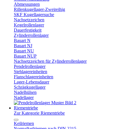
Abmessungen
Rillenkugellager-Zweireihig
SKF Kugellagersuche
Nachsetzzeichen
Kegelrollenlager
Dauerfestigkeit
Zylinderrollenlager
Bauart N
Bauart NJ
Bauart NU
Bauart NUP
Nachsetzzeichen für Zylinderrollenlager
Pendelrollenlager
Stehlagereinheiten
Flanschlagereinheiten
Lager-Lebensdauer
Schrägkugellager
Nadelhülsen
Nadellager
Riementriebe
Zur Kategorie Riementriebe
Keilriemen
Normalkeilriemen nach DIN 2215