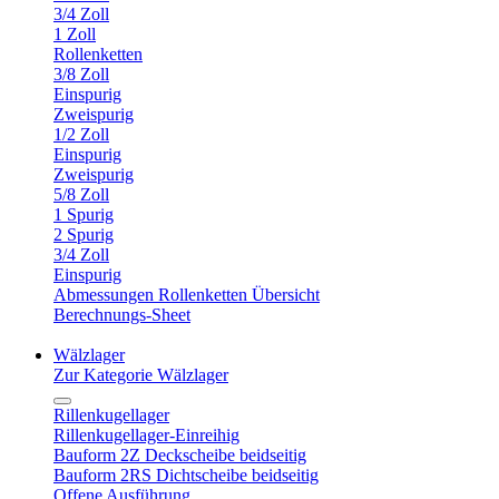
3/4 Zoll
1 Zoll
Rollenketten
3/8 Zoll
Einspurig
Zweispurig
1/2 Zoll
Einspurig
Zweispurig
5/8 Zoll
1 Spurig
2 Spurig
3/4 Zoll
Einspurig
Abmessungen Rollenketten Übersicht
Berechnungs-Sheet
Wälzlager
Zur Kategorie Wälzlager
Rillenkugellager
Rillenkugellager-Einreihig
Bauform 2Z Deckscheibe beidseitig
Bauform 2RS Dichtscheibe beidseitig
Offene Ausführung