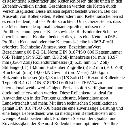
es gesonderte Kettenräder und Kettenschlösser, die sie unten in den
Zubehör-Artikeln finden. Geschlossen werden die Ketten durch
Verschlussglieder. Diese müssen separat bestellt werden. Bei der
Auswahl von Rollenketten, Kettenrädern und Kettenradscheiben ist
es entscheidend, auf das Profil zu achten. Um sicherzustellen, dass
die Maschinenteile optimal ineinandergreifen, müssen die
Profilbezeichnungen der Kette sowie des Rads oder der Scheibe
übereinstimmen. Konkret bedeutet dies, dass eine Kette im 06B-
Profil ein Kettenrad oder eine Kettenradscheibe im 06B-Profil
erfordert. Technische Abmessungen: BezeichnungWert
Bezeichnung 06 B-2 GL Norm DIN 8187/ISO 606 Kettennummer
06B Teilung (P) 9,525 mm (3/8 Zoll) Innenbreite (b1 min) 13,97
mm (35/64 Zoll) Rollendurchmesser (d) 6,35 mm (1/4 Zoll)
Stiftlänge (L1) 13,8 mm Höhe über Zugrolle (h) 8,2 mm (5/16 Zoll)
Bruchkraft (min) 19,60 kN Gewicht (pro Meter) 2,60 kg/m
Bolzendurchmesser (d) 3,28 mm (1/8 Zoll) Die Rexnord Rollenkette
Type 06 B-1 GL DIN 8187/ISO 606 ist bei TEFA24 zu
international wettbewerbsfähigen Preisen sofort verfügbar und kann
direkt online erworben werden. Diese Rollenkette ist ideal für
Anwendungen in der Fertigungsindustrie, Materialtransport,
Landwirtschaft und mehr. Mit ihren technischen Spezifikationen
gemäß DIN 8187/ISO 606 bietet sie eine zuverlässige Leistung und
eine lange Lebensdauer, was zu niedrigeren Betriebskosten und
weniger Ausfallzeiten führt. Profitieren Sie von der Qualität und
Zuverlässigkeit der Rexnord Rollenkette und optimieren Sie Ihre