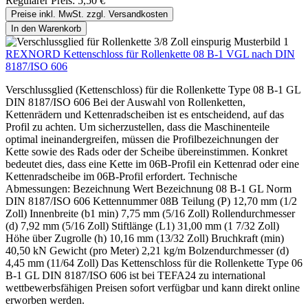
Regulärer Preis:
5,50 €
Preise inkl. MwSt. zzgl. Versandkosten
In den Warenkorb
REXNORD Kettenschloss für Rollenkette 08 B-1 VGL nach DIN
8187/ISO 606
Verschlussglied (Kettenschloss) für die Rollenkette Type 08 B-1 GL
DIN 8187/ISO 606 Bei der Auswahl von Rollenketten,
Kettenrädern und Kettenradscheiben ist es entscheidend, auf das
Profil zu achten. Um sicherzustellen, dass die Maschinenteile
optimal ineinandergreifen, müssen die Profilbezeichnungen der
Kette sowie des Rads oder der Scheibe übereinstimmen. Konkret
bedeutet dies, dass eine Kette im 06B-Profil ein Kettenrad oder eine
Kettenradscheibe im 06B-Profil erfordert. Technische
Abmessungen: Bezeichnung Wert Bezeichnung 08 B-1 GL Norm
DIN 8187/ISO 606 Kettennummer 08B Teilung (P) 12,70 mm (1/2
Zoll) Innenbreite (b1 min) 7,75 mm (5/16 Zoll) Rollendurchmesser
(d) 7,92 mm (5/16 Zoll) Stiftlänge (L1) 31,00 mm (1 7/32 Zoll)
Höhe über Zugrolle (h) 10,16 mm (13/32 Zoll) Bruchkraft (min)
40,50 kN Gewicht (pro Meter) 2,21 kg/m Bolzendurchmesser (d)
4,45 mm (11/64 Zoll) Das Kettenschloss für die Rollenkette Type 06
B-1 GL DIN 8187/ISO 606 ist bei TEFA24 zu international
wettbewerbsfähigen Preisen sofort verfügbar und kann direkt online
erworben werden.