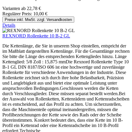
Varianten ab
22,78 €
Regulärer Preis:
10,00 €
Preise inkl. MwSt. zzgl. Versandkosten
Details
REXNORD Rollenkette 10 B-2 GL
Die Kettenlänge, die Sie in unserem Shop einstellen, entspricht der
im Maßblatt dargestellten Kettenlänge. Für die Gesamtlänge rechnen
Sie bitte die Länge des entsprechenden Kettengliedes hinzu. Länge
Kettenglied: 5/8 Zoll : 15,875 mmDie Rexnord Rollenkette Type 10
B-1 GL DIN 8187/ISO 606 ist eine hochwertige und zuverlässige
Rollenkette für verschiedene Anwendungen in der Industrie. Diese
Rollenkette zeichnet sich durch ihre hohe Belastbarkeit, Präzision
und Langlebigkeit aus und bietet eine optimale Leistung unter
anspruchsvollen Bedingungen.Geschlossen werden die Ketten
durch Verschlussglieder. Diese müssen separat bestellt werden.Bei
der Auswahl von Rollenketten, Kettenrädern und Kettenradscheiben
ist es entscheidend, auf das Profil zu achten. Um sicherzustellen,
dass die Maschinenteile optimal ineinandergreifen, müssen die
Profilbezeichnungen der Kette sowie des Rads oder der Scheibe
übereinstimmen. Konkret bedeutet dies, dass eine Kette im 10 B-
Profil ein Kettenrad oder eine Kettenradscheibe im 10 B-Profil
erfordert.Technische