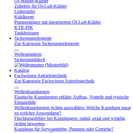
Öl-Wasser-Kühler
Zubehör für Öl-Luft-Kühler
Lüfterräder
Kühlkerne
Pumpenträger mit integriertem Öl-Luft-Kühler
KTR-PIK
Tankheizung
Sicherungselemente
Zur Kategorie Sicherungselemente
Wellenmuttern
Sicherungsblech
Katalog
Fachwissen Antriebstechnik
Zur Kategorie Fachwissen Antriebstechnik
Wellenkupplungen
Elastische Kupplungen erklärt: Aufbau, Vorteile und typische
Einsatzfälle
Wellenkupplungen richtig auswählen: Welche Kupplung passt
zu welcher Anwendung?
Fluchtungsfehler bei Kupplungen: radial, axial und winklig
richtig bewerten
Kupplung für Servoantriebe, Pumpen oder Getriebe?