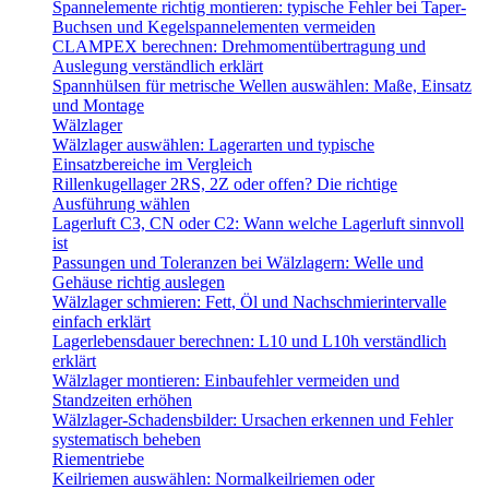
Spannelemente richtig montieren: typische Fehler bei Taper-
Buchsen und Kegelspannelementen vermeiden
CLAMPEX berechnen: Drehmomentübertragung und
Auslegung verständlich erklärt
Spannhülsen für metrische Wellen auswählen: Maße, Einsatz
und Montage
Wälzlager
Wälzlager auswählen: Lagerarten und typische
Einsatzbereiche im Vergleich
Rillenkugellager 2RS, 2Z oder offen? Die richtige
Ausführung wählen
Lagerluft C3, CN oder C2: Wann welche Lagerluft sinnvoll
ist
Passungen und Toleranzen bei Wälzlagern: Welle und
Gehäuse richtig auslegen
Wälzlager schmieren: Fett, Öl und Nachschmierintervalle
einfach erklärt
Lagerlebensdauer berechnen: L10 und L10h verständlich
erklärt
Wälzlager montieren: Einbaufehler vermeiden und
Standzeiten erhöhen
Wälzlager-Schadensbilder: Ursachen erkennen und Fehler
systematisch beheben
Riementriebe
Keilriemen auswählen: Normalkeilriemen oder