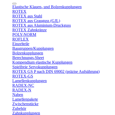
Elastische Klauen- und Bolzenkupplungen
ROTEX
ROTEX aus Stahl
ROTEX aus Grauguss (GJL)
ROTEX aus Aluminium-Druckguss
ROTEX Zahnkränze
POLY-NORM
ROFLEX
Einzelteile
Baugruppen/Kupplungen
Bolzenkupplungen
Berechnungs-Sheet
Kompendium elastische Kupplungen
Spielfreie Servokupplungen
ROTEX GS P nach DIN 69002 (präzise Aufsührung)
ROTEX-GS
Lamellenkupplungen
RADEX-NC
RADEX-N
Naben
Lamellenpakete
Zwischenstücke
Zubehör
Zahnkupplungen