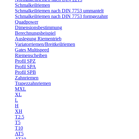
Schmalkeilriemen
Schmalkeilriemen nach DIN 7753 ummantelt
Schmalkeilriemen nach DIN 7753 formgezahnt
Quadpower
Dimensionsbestimmung
Berechnungsbeispiel
Auslegung Riementrieb
Variatorriemen/Breitkeilriemen
Gates Multispeed
Riemenscheiben
Profil SPZ
Profil SPA
Profil SPB
Zahnriemen
Trapezzahnriemen
MXL
XL
L
H
XH
T2.5
T5
T10
AT5