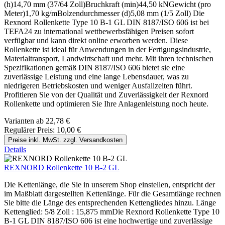
(h)14,70 mm (37/64 Zoll)Bruchkraft (min)44,50 kNGewicht (pro
Meter)1,70 kg/mBolzendurchmesser (d)5,08 mm (1/5 Zoll) Die
Rexnord Rollenkette Type 10 B-1 GL DIN 8187/ISO 606 ist bei
TEFA24 zu international wettbewerbsfähigen Preisen sofort
verfügbar und kann direkt online erworben werden. Diese
Rollenkette ist ideal für Anwendungen in der Fertigungsindustrie,
Materialtransport, Landwirtschaft und mehr. Mit ihren technischen
Spezifikationen gemäß DIN 8187/ISO 606 bietet sie eine
zuverlässige Leistung und eine lange Lebensdauer, was zu
niedrigeren Betriebskosten und weniger Ausfallzeiten führt.
Profitieren Sie von der Qualität und Zuverlässigkeit der Rexnord
Rollenkette und optimieren Sie Ihre Anlagenleistung noch heute.
Varianten ab
22,78 €
Regulärer Preis:
10,00 €
Preise inkl. MwSt. zzgl. Versandkosten
Details
REXNORD Rollenkette 10 B-2 GL
Die Kettenlänge, die Sie in unserem Shop einstellen, entspricht der
im Maßblatt dargestellten Kettenlänge. Für die Gesamtlänge rechnen
Sie bitte die Länge des entsprechenden Kettengliedes hinzu. Länge
Kettenglied: 5/8 Zoll : 15,875 mmDie Rexnord Rollenkette Type 10
B-1 GL DIN 8187/ISO 606 ist eine hochwertige und zuverlässige