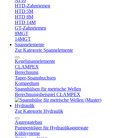
AT10
HTD-Zahnriemen
HTD 5M
HTD 8M
HTD 14M
GT-Zahnriemen
8MGT
14MGT
Spannelemente
Zur Kategorie Spannelemente
Kegelspannelemente
CLAMPEX
Berechnung
Taper-Spannbuchsen
Kompedium
Spannhülsen für metrische Wellen
Berechnungsbeispiel CLAMPEX
Hydraulik
Zur Kategorie Hydraulik
Aggregatebau
Pumpenträger für Hydraulikaggregate
Kühlsysteme