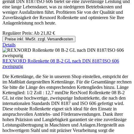
gemäß DIN 8187/ISO 606 bietet sie eine zuverlässige Leistung und
eine lange Lebensdauer, was zu niedrigeren Betriebskosten und
weniger Ausfallzeiten führt. Profitieren Sie von der Qualität und
Zuverlässigkeit der Rexnord Rollenkette und optimieren Sie Ihre
Anlagenleistung noch heute.
Regulärer Preis:
Ab
21,82 €
Preise inkl. MwSt. zzgl. Versandkosten
Details
REXNORD Rollenkette 08 B-2 GL nach DIN 8187/ISO 606
zweispurig
Die Kettenlänge, die Sie in unserem Shop einstellen, entspricht der
im Maßblatt dargestellten Kettenlänge. Für die Gesamtlänge rechnen
Sie bitte die Länge des entsprechenden Kettengliedes hinzu. Länge
Kettenglied: 1/2 Zoll : 12,7 mmDie RexNord Rollenkette 08 B-2
GL ist eine hochwertige, zweispurige Industriekette, die nach den
internationalen Standards DIN 8187 und ISO 606 gefertigt wird.
Diese robuste Rollenkette eignet sich ideal für den Einsatz in
anspruchsvollen Antriebs- und Förderanwendungen. Dank ihrer
hohen Präzision und Langlebigkeit garantiert sie eine zuverlässige
Leistungsübertragung in Maschinen und Anlagen.Hergestellt aus
hochwertigem Stahl und mit präziser Verarbeitung sorgt die