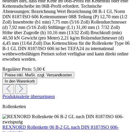
bedeutet dies, dass eine Kette im 06B-Profil ein Kettenrad oder eine
Kettenradscheibe im 06B-Profil erfordert. Technische
Abmessungen: Bezeichnung Wert Bezeichnung 08 B-1 GL Norm
DIN 8187/ISO 606 Kettennummer 08B Teilung (P) 12,70 mm (1/2
Zoll) Innenbreite (b1 min) 7,75 mm (5/16 Zoll) Rollendurchmesser
(d) 7,92 mm (5/16 Zoll) Stiftlänge (L1) 31,00 mm (1 7/32 Zoll)
Höhe über Zugrolle (h) 10,16 mm (13/32 Zoll) Bruchkraft (min)
40,50 kN Gewicht (pro Meter) 2,21 kg/m Bolzendurchmesser (d)
4,45 mm (11/64 Zoll) Das Kettenschloss für die Rollenkette Type 06
B-1 GL DIN 8187/ISO 606 ist bei TEFA24 zu international
wettbewerbsfähigen Preisen sofort verfügbar und kann direkt online
erworben werden.
Regulärer Preis:
5,00 €
Preise inkl. MwSt. zzgl. Versandkosten
In den Warenkorb
Produktgalerie überspringen
Rollenketten
REXNORD Rollenkette 06 B-2 GL nach DIN 8187/ISO 606-