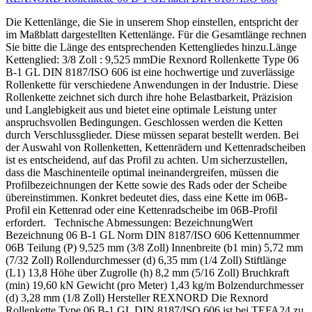
Die Kettenlänge, die Sie in unserem Shop einstellen, entspricht der
im Maßblatt dargestellten Kettenlänge. Für die Gesamtlänge rechnen
Sie bitte die Länge des entsprechenden Kettengliedes hinzu.Länge
Kettenglied: 3/8 Zoll : 9,525 mmDie Rexnord Rollenkette Type 06
B-1 GL DIN 8187/ISO 606 ist eine hochwertige und zuverlässige
Rollenkette für verschiedene Anwendungen in der Industrie. Diese
Rollenkette zeichnet sich durch ihre hohe Belastbarkeit, Präzision
und Langlebigkeit aus und bietet eine optimale Leistung unter
anspruchsvollen Bedingungen. Geschlossen werden die Ketten
durch Verschlussglieder. Diese müssen separat bestellt werden. Bei
der Auswahl von Rollenketten, Kettenrädern und Kettenradscheiben
ist es entscheidend, auf das Profil zu achten. Um sicherzustellen,
dass die Maschinenteile optimal ineinandergreifen, müssen die
Profilbezeichnungen der Kette sowie des Rads oder der Scheibe
übereinstimmen. Konkret bedeutet dies, dass eine Kette im 06B-
Profil ein Kettenrad oder eine Kettenradscheibe im 06B-Profil
erfordert. Technische Abmessungen: BezeichnungWert
Bezeichnung 06 B-1 GL Norm DIN 8187/ISO 606 Kettennummer
06B Teilung (P) 9,525 mm (3/8 Zoll) Innenbreite (b1 min) 5,72 mm
(7/32 Zoll) Rollendurchmesser (d) 6,35 mm (1/4 Zoll) Stiftlänge
(L1) 13,8 Höhe über Zugrolle (h) 8,2 mm (5/16 Zoll) Bruchkraft
(min) 19,60 kN Gewicht (pro Meter) 1,43 kg/m Bolzendurchmesser
(d) 3,28 mm (1/8 Zoll) Hersteller REXNORD Die Rexnord
Rollenkette Type 06 B-1 GL DIN 8187/ISO 606 ist bei TEFA24 zu