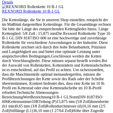
Details
REXNORD Rollenkette 10 B-1 GL
Die Kettenlänge, die Sie in unserem Shop einstellen, entspricht der
im Maßblatt dargestellten Kettenlänge. Für die Gesamtlänge rechnen
Sie bitte die Länge des entsprechenden Kettengliedes hinzu. Länge
Kettenglied: 5/8 Zoll : 15,875 mmDie Rexnord Rollenkette Type 10
B-1 GL DIN 8187/ISO 606 ist eine hochwertige und zuverlässige
Rollenkette für verschiedene Anwendungen in der Industrie. Diese
Rollenkette zeichnet sich durch ihre hohe Belastbarkeit, Präzision
und Langlebigkeit aus und bietet eine optimale Leistung unter
anspruchsvollen Bedingungen.Geschlossen werden die Ketten
durch Verschlussglieder. Diese müssen separat bestellt werden.Bei
der Auswahl von Rollenketten, Kettenrädern und Kettenradscheiben
ist es entscheidend, auf das Profil zu achten. Um sicherzustellen,
dass die Maschinenteile optimal ineinandergreifen, müssen die
Profilbezeichnungen der Kette sowie des Rads oder der Scheibe
übereinstimmen. Konkret bedeutet dies, dass eine Kette im 10 B-
Profil ein Kettenrad oder eine Kettenradscheibe im 10 B-Profil
erfordert.Technische Abmessungen:
BezeichnungWertBezeichnung10 B-1 GLNormDIN 8187/ISO
606Kettennummer10BTeilung (P)15,875 mm (5/8 Zoll)Innenbreite
(b1 min)9,65 mm (3/8 Zoll)Rollendurchmesser (d)10,16 mm (2/5
Zoll)Stiftlänge (L1)36,10 mm (1 27/64 Zoll)Höhe über Zugrolle