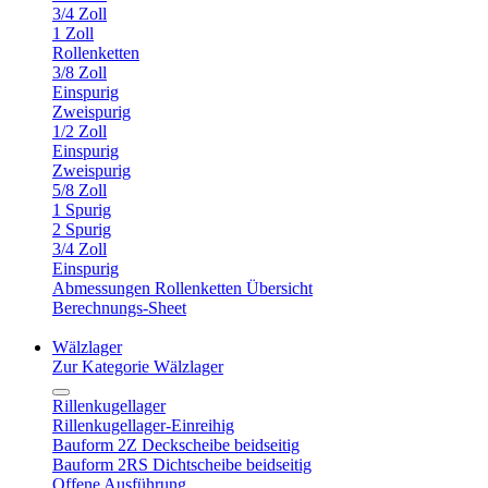
3/4 Zoll
1 Zoll
Rollenketten
3/8 Zoll
Einspurig
Zweispurig
1/2 Zoll
Einspurig
Zweispurig
5/8 Zoll
1 Spurig
2 Spurig
3/4 Zoll
Einspurig
Abmessungen Rollenketten Übersicht
Berechnungs-Sheet
Wälzlager
Zur Kategorie Wälzlager
Rillenkugellager
Rillenkugellager-Einreihig
Bauform 2Z Deckscheibe beidseitig
Bauform 2RS Dichtscheibe beidseitig
Offene Ausführung