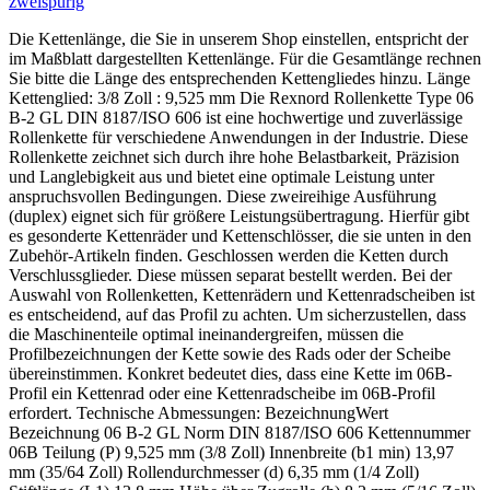
zweispurig
Die Kettenlänge, die Sie in unserem Shop einstellen, entspricht der
im Maßblatt dargestellten Kettenlänge. Für die Gesamtlänge rechnen
Sie bitte die Länge des entsprechenden Kettengliedes hinzu. Länge
Kettenglied: 3/8 Zoll : 9,525 mm Die Rexnord Rollenkette Type 06
B-2 GL DIN 8187/ISO 606 ist eine hochwertige und zuverlässige
Rollenkette für verschiedene Anwendungen in der Industrie. Diese
Rollenkette zeichnet sich durch ihre hohe Belastbarkeit, Präzision
und Langlebigkeit aus und bietet eine optimale Leistung unter
anspruchsvollen Bedingungen. Diese zweireihige Ausführung
(duplex) eignet sich für größere Leistungsübertragung. Hierfür gibt
es gesonderte Kettenräder und Kettenschlösser, die sie unten in den
Zubehör-Artikeln finden. Geschlossen werden die Ketten durch
Verschlussglieder. Diese müssen separat bestellt werden. Bei der
Auswahl von Rollenketten, Kettenrädern und Kettenradscheiben ist
es entscheidend, auf das Profil zu achten. Um sicherzustellen, dass
die Maschinenteile optimal ineinandergreifen, müssen die
Profilbezeichnungen der Kette sowie des Rads oder der Scheibe
übereinstimmen. Konkret bedeutet dies, dass eine Kette im 06B-
Profil ein Kettenrad oder eine Kettenradscheibe im 06B-Profil
erfordert. Technische Abmessungen: BezeichnungWert
Bezeichnung 06 B-2 GL Norm DIN 8187/ISO 606 Kettennummer
06B Teilung (P) 9,525 mm (3/8 Zoll) Innenbreite (b1 min) 13,97
mm (35/64 Zoll) Rollendurchmesser (d) 6,35 mm (1/4 Zoll)