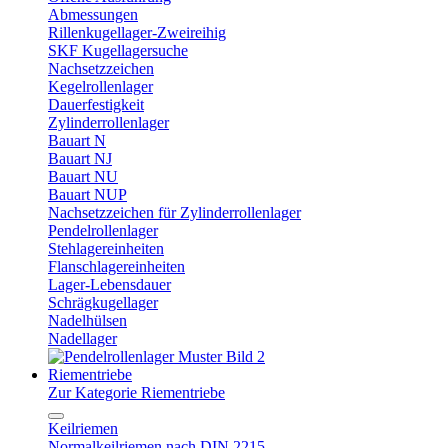
Abmessungen
Rillenkugellager-Zweireihig
SKF Kugellagersuche
Nachsetzzeichen
Kegelrollenlager
Dauerfestigkeit
Zylinderrollenlager
Bauart N
Bauart NJ
Bauart NU
Bauart NUP
Nachsetzzeichen für Zylinderrollenlager
Pendelrollenlager
Stehlagereinheiten
Flanschlagereinheiten
Lager-Lebensdauer
Schrägkugellager
Nadelhülsen
Nadellager
Riementriebe
Zur Kategorie Riementriebe
Keilriemen
Normalkeilriemen nach DIN 2215