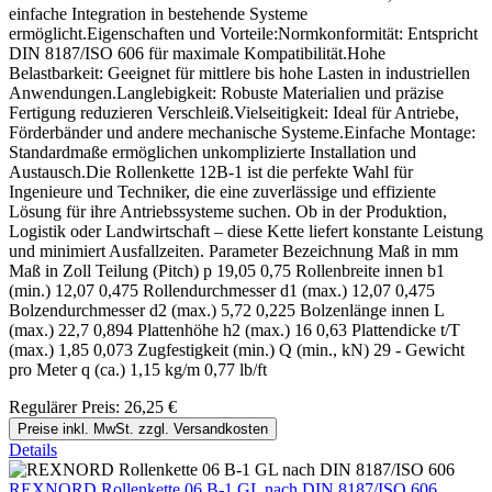
einfache Integration in bestehende Systeme
ermöglicht.Eigenschaften und Vorteile:Normkonformität: Entspricht
DIN 8187/ISO 606 für maximale Kompatibilität.Hohe
Belastbarkeit: Geeignet für mittlere bis hohe Lasten in industriellen
Anwendungen.Langlebigkeit: Robuste Materialien und präzise
Fertigung reduzieren Verschleiß.Vielseitigkeit: Ideal für Antriebe,
Förderbänder und andere mechanische Systeme.Einfache Montage:
Standardmaße ermöglichen unkomplizierte Installation und
Austausch.Die Rollenkette 12B-1 ist die perfekte Wahl für
Ingenieure und Techniker, die eine zuverlässige und effiziente
Lösung für ihre Antriebssysteme suchen. Ob in der Produktion,
Logistik oder Landwirtschaft – diese Kette liefert konstante Leistung
und minimiert Ausfallzeiten. Parameter Bezeichnung Maß in mm
Maß in Zoll Teilung (Pitch) p 19,05 0,75 Rollenbreite innen b1
(min.) 12,07 0,475 Rollendurchmesser d1 (max.) 12,07 0,475
Bolzendurchmesser d2 (max.) 5,72 0,225 Bolzenlänge innen L
(max.) 22,7 0,894 Plattenhöhe h2 (max.) 16 0,63 Plattendicke t/T
(max.) 1,85 0,073 Zugfestigkeit (min.) Q (min., kN) 29 - Gewicht
pro Meter q (ca.) 1,15 kg/m 0,77 lb/ft
Regulärer Preis:
26,25 €
Preise inkl. MwSt. zzgl. Versandkosten
Details
REXNORD Rollenkette 06 B-1 GL nach DIN 8187/ISO 606