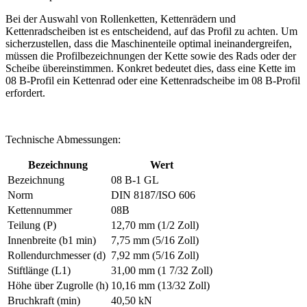
Bei der Auswahl von Rollenketten, Kettenrädern und
Kettenradscheiben ist es entscheidend, auf das Profil zu achten. Um
sicherzustellen, dass die Maschinenteile optimal ineinandergreifen,
müssen die Profilbezeichnungen der Kette sowie des Rads oder der
Scheibe übereinstimmen. Konkret bedeutet dies, dass eine Kette im
08 B-Profil ein Kettenrad oder eine Kettenradscheibe im 08 B-Profil
erfordert.
Technische Abmessungen:
Bezeichnung
Wert
Bezeichnung
08 B-1 GL
Norm
DIN 8187/ISO 606
Kettennummer
08B
Teilung (P)
12,70 mm (1/2 Zoll)
Innenbreite (b1 min)
7,75 mm (5/16 Zoll)
Rollendurchmesser (d)
7,92 mm (5/16 Zoll)
Stiftlänge (L1)
31,00 mm (1 7/32 Zoll)
Höhe über Zugrolle (h)
10,16 mm (13/32 Zoll)
Bruchkraft (min)
40,50 kN