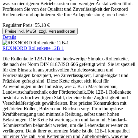
was zu niedrigeren Betriebskosten und weniger Ausfallzeiten führt.
Profitieren Sie von der Qualität und Zuverlässigkeit der Rexnord
Rollenkette und optimieren Sie Ihre Anlagenleistung noch heute.
Regulärer Preis:
55,18 €
Preise inkl. MwSt. zzgl. Versandkosten
Details
REXNORD Rollenkette 12B-1
Die Rollenkette 12B-1 ist eine hochwertige Simplex-Rollenkette,
die nach der Norm DIN 8187/ISO 606 gefertigt wird. Sie ist speziell
für den Einsatz in anspruchsvollen Antriebssystemen und
Förderanlagen konzipiert, wo Zuverlässigkeit, Langlebigkeit und
Präzision gefragt sind. Diese Kette eignet sich ideal für
Anwendungen in der Industrie, wie z. B. in Maschinenbau,
Landwirtschaftstechnik oder Fördertechnik.Die 12B-1 Rollenkette
besteht aus hochwertigem Stahl, der eine hohe Zugfestigkeit und
Verschleißfestigkeit gewährleistet. Ihre präzise Konstruktion mit
gehärteten Rollen, Bolzen und Buchsen sorgt für reibungslose
Kraftübertragung und minimale Reibung, selbst unter hohen
Belastungen. Die Kette ist wartungsarm und kann mit Standard-
Schmierstoffen behandelt werden, um die Lebensdauer weiter zu
verlängern. Dank ihrer genormten Maße ist die 12B-1 kompatibel
mit einer Vielzahl von Kettenrädern und Zubehörteilen, was eine