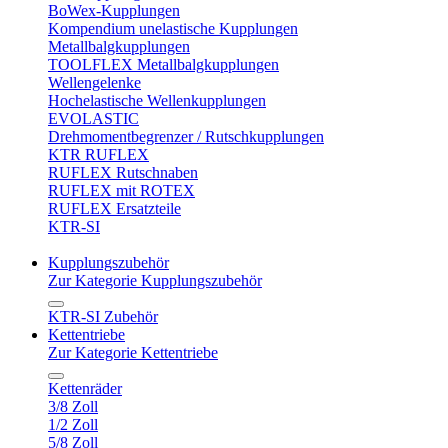
BoWex-Kupplungen
Kompendium unelastische Kupplungen
Metallbalgkupplungen
TOOLFLEX Metallbalgkupplungen
Wellengelenke
Hochelastische Wellenkupplungen
EVOLASTIC
Drehmomentbegrenzer / Rutschkupplungen
KTR RUFLEX
RUFLEX Rutschnaben
RUFLEX mit ROTEX
RUFLEX Ersatzteile
KTR-SI
Kupplungszubehör
Zur Kategorie Kupplungszubehör
KTR-SI Zubehör
Kettentriebe
Zur Kategorie Kettentriebe
Kettenräder
3/8 Zoll
1/2 Zoll
5/8 Zoll