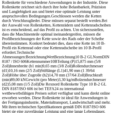
Rollenkette für verschiedene Anwendungen in der Industrie. Diese
Rollenkette zeichnet sich durch ihre hohe Belastbarkeit, Präzision
und Langlebigkeit aus und bietet eine optimale Leistung unter
anspruchsvollen Bedingungen.Geschlossen werden die Ketten
durch Verschlussglieder. Diese müssen separat bestellt werden.Bei
der Auswahl von Rollenketten, Kettenrädern und Kettenradscheiben
ist es entscheidend, auf das Profil zu achten. Um sicherzustellen,
dass die Maschinenteile optimal ineinandergreifen, müssen die
Profilbezeichnungen der Kette sowie des Rads oder der Scheibe
übereinstimmen. Konkret bedeutet dies, dass eine Kette im 10 B-
Profil ein Kettenrad oder eine Kettenradscheibe im 10 B-Profil
erfordert.Technische
Abmessungen:BezeichnungWertBezeichnung10 B-2 GLNormDIN
8187 / ISO 606Kettennummer10BTeilung (P)15,875 mm (5/8
Zoll)Innenbreite (b1 min)9,65 mm (3/8 Zoll)Rollendurchmesser
(d1)10,16 mm (2/5 Zoll)Stiftlänge (L1)41,90 mm (1 39/64
Zoll)Höhe über Zugrolle (h2)14,70 mm (37/64 Zoll)Bruchkraft
(min)89,00 kNGewicht (pro Meter)3,30 kg/mBolzendurchmesser
(d2)5,08 mm (1/5 Zoll)Die Rexnord Rollenkette Type 10 B-2 GL
DIN 8187/ISO 606 ist bei TEFA24 zu international
wettbewerbsfähigen Preisen sofort verfügbar und kann direkt online
erworben werden. Diese Rollenkette ist ideal für Anwendungen in
der Fertigungsindustrie, Materialtransport, Landwirtschaft und mehr.
Mit ihren technischen Spezifikationen gemäß DIN 8187/ISO 606
bietet sie eine zuverlässige Leistung und eine lange Lebensdauer,