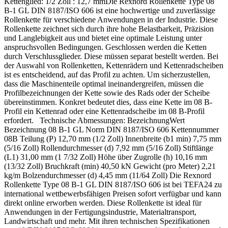
Kettenglied: 1/2 Zoll : 12,7 mmDie Rexnord Rollenkette Type 08
B-1 GL DIN 8187/ISO 606 ist eine hochwertige und zuverlässige
Rollenkette für verschiedene Anwendungen in der Industrie. Diese
Rollenkette zeichnet sich durch ihre hohe Belastbarkeit, Präzision
und Langlebigkeit aus und bietet eine optimale Leistung unter
anspruchsvollen Bedingungen. Geschlossen werden die Ketten
durch Verschlussglieder. Diese müssen separat bestellt werden. Bei
der Auswahl von Rollenketten, Kettenrädern und Kettenradscheiben
ist es entscheidend, auf das Profil zu achten. Um sicherzustellen,
dass die Maschinenteile optimal ineinandergreifen, müssen die
Profilbezeichnungen der Kette sowie des Rads oder der Scheibe
übereinstimmen. Konkret bedeutet dies, dass eine Kette im 08 B-
Profil ein Kettenrad oder eine Kettenradscheibe im 08 B-Profil
erfordert. Technische Abmessungen: BezeichnungWert
Bezeichnung 08 B-1 GL Norm DIN 8187/ISO 606 Kettennummer
08B Teilung (P) 12,70 mm (1/2 Zoll) Innenbreite (b1 min) 7,75 mm
(5/16 Zoll) Rollendurchmesser (d) 7,92 mm (5/16 Zoll) Stiftlänge
(L1) 31,00 mm (1 7/32 Zoll) Höhe über Zugrolle (h) 10,16 mm
(13/32 Zoll) Bruchkraft (min) 40,50 kN Gewicht (pro Meter) 2,21
kg/m Bolzendurchmesser (d) 4,45 mm (11/64 Zoll) Die Rexnord
Rollenkette Type 08 B-1 GL DIN 8187/ISO 606 ist bei TEFA24 zu
international wettbewerbsfähigen Preisen sofort verfügbar und kann
direkt online erworben werden. Diese Rollenkette ist ideal für
Anwendungen in der Fertigungsindustrie, Materialtransport,
Landwirtschaft und mehr. Mit ihren technischen Spezifikationen