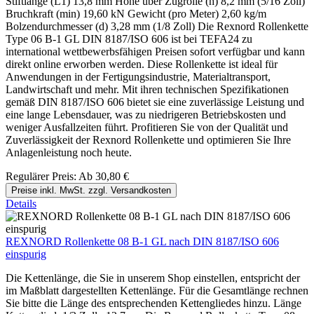
Stiftlänge (L1) 13,8 mm Höhe über Zugrolle (h) 8,2 mm (5/16 Zoll)
Bruchkraft (min) 19,60 kN Gewicht (pro Meter) 2,60 kg/m
Bolzendurchmesser (d) 3,28 mm (1/8 Zoll) Die Rexnord Rollenkette
Type 06 B-1 GL DIN 8187/ISO 606 ist bei TEFA24 zu
international wettbewerbsfähigen Preisen sofort verfügbar und kann
direkt online erworben werden. Diese Rollenkette ist ideal für
Anwendungen in der Fertigungsindustrie, Materialtransport,
Landwirtschaft und mehr. Mit ihren technischen Spezifikationen
gemäß DIN 8187/ISO 606 bietet sie eine zuverlässige Leistung und
eine lange Lebensdauer, was zu niedrigeren Betriebskosten und
weniger Ausfallzeiten führt. Profitieren Sie von der Qualität und
Zuverlässigkeit der Rexnord Rollenkette und optimieren Sie Ihre
Anlagenleistung noch heute.
Regulärer Preis:
Ab
30,80 €
Preise inkl. MwSt. zzgl. Versandkosten
Details
REXNORD Rollenkette 08 B-1 GL nach DIN 8187/ISO 606
einspurig
Die Kettenlänge, die Sie in unserem Shop einstellen, entspricht der
im Maßblatt dargestellten Kettenlänge. Für die Gesamtlänge rechnen
Sie bitte die Länge des entsprechenden Kettengliedes hinzu. Länge