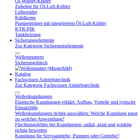
Öl-Wasser-Kühler
Zubehör für Öl-Luft-Kühler
Lüfterräder
Kühlkerne
Pumpenträger mit integriertem Öl-Luft-Kühler
KTR-PIK
Tankheizung
Sicherungselemente
Zur Kategorie Sicherungselemente
Wellenmuttern
Sicherungsblech
Katalog
Fachwissen Antriebstechnik
Zur Kategorie Fachwissen Antriebstechnik
Wellenkupplungen
Elastische Kupplungen erklärt: Aufbau, Vorteile und typische
Einsatzfälle
Wellenkupplungen richtig auswählen: Welche Kupplung passt
zu welcher Anwendung?
Fluchtungsfehler bei Kupplungen: radial, axial und winklig
richtig bewerten
Kupplung für Servoantriebe, Pumpen oder Getriebe?