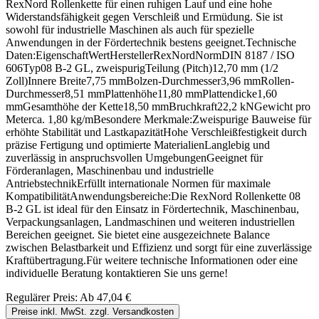
RexNord Rollenkette für einen ruhigen Lauf und eine hohe
Widerstandsfähigkeit gegen Verschleiß und Ermüdung. Sie ist
sowohl für industrielle Maschinen als auch für spezielle
Anwendungen in der Fördertechnik bestens geeignet.Technische
Daten:EigenschaftWertHerstellerRexNordNormDIN 8187 / ISO
606Typ08 B-2 GL, zweispurigTeilung (Pitch)12,70 mm (1/2
Zoll)Innere Breite7,75 mmBolzen-Durchmesser3,96 mmRollen-
Durchmesser8,51 mmPlattenhöhe11,80 mmPlattendicke1,60
mmGesamthöhe der Kette18,50 mmBruchkraft22,2 kNGewicht pro
Meterca. 1,80 kg/mBesondere Merkmale:Zweispurige Bauweise für
erhöhte Stabilität und LastkapazitätHohe Verschleißfestigkeit durch
präzise Fertigung und optimierte MaterialienLanglebig und
zuverlässig in anspruchsvollen UmgebungenGeeignet für
Förderanlagen, Maschinenbau und industrielle
AntriebstechnikErfüllt internationale Normen für maximale
KompatibilitätAnwendungsbereiche:Die RexNord Rollenkette 08
B-2 GL ist ideal für den Einsatz in Fördertechnik, Maschinenbau,
Verpackungsanlagen, Landmaschinen und weiteren industriellen
Bereichen geeignet. Sie bietet eine ausgezeichnete Balance
zwischen Belastbarkeit und Effizienz und sorgt für eine zuverlässige
Kraftübertragung.Für weitere technische Informationen oder eine
individuelle Beratung kontaktieren Sie uns gerne!
Regulärer Preis:
Ab
47,04 €
Preise inkl. MwSt. zzgl. Versandkosten