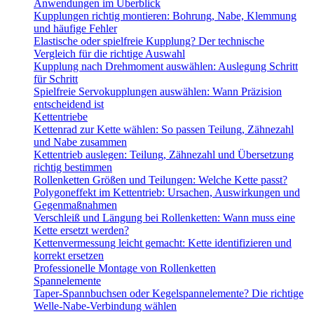
Anwendungen im Überblick
Kupplungen richtig montieren: Bohrung, Nabe, Klemmung
und häufige Fehler
Elastische oder spielfreie Kupplung? Der technische
Vergleich für die richtige Auswahl
Kupplung nach Drehmoment auswählen: Auslegung Schritt
für Schritt
Spielfreie Servokupplungen auswählen: Wann Präzision
entscheidend ist
Kettentriebe
Kettenrad zur Kette wählen: So passen Teilung, Zähnezahl
und Nabe zusammen
Kettentrieb auslegen: Teilung, Zähnezahl und Übersetzung
richtig bestimmen
Rollenketten Größen und Teilungen: Welche Kette passt?
Polygoneffekt im Kettentrieb: Ursachen, Auswirkungen und
Gegenmaßnahmen
Verschleiß und Längung bei Rollenketten: Wann muss eine
Kette ersetzt werden?
Kettenvermessung leicht gemacht: Kette identifizieren und
korrekt ersetzen
Professionelle Montage von Rollenketten
Spannelemente
Taper-Spannbuchsen oder Kegelspannelemente? Die richtige
Welle-Nabe-Verbindung wählen