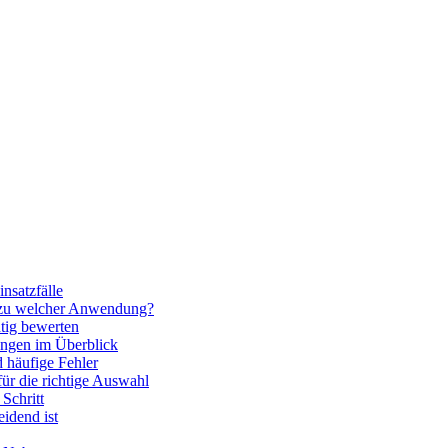
nsatzfälle
 zu welcher Anwendung?
htig bewerten
ngen im Überblick
 häufige Fehler
für die richtige Auswahl
Schritt
idend ist