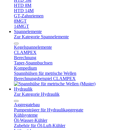
HTD 5M
HTD 8M
HTD 14M
GT-Zahnriemen
8MGT
14MGT
Spannelemente
Zur Kategorie Spannelemente
Kegelspannelemente
CLAMPEX
Berechnung
Taper-Spannbuchsen
Kompedium
Spannhülsen für metrische Wellen
Berechnungsbeispiel CLAMPEX
Hydraulik
Zur Kategorie Hydraulik
Aggregatebau
Pumpenträger für Hydraulikaggregate
Kühlsysteme
Öl-Wasser-Kühler
Zubehör für Öl-Luft-Kühler