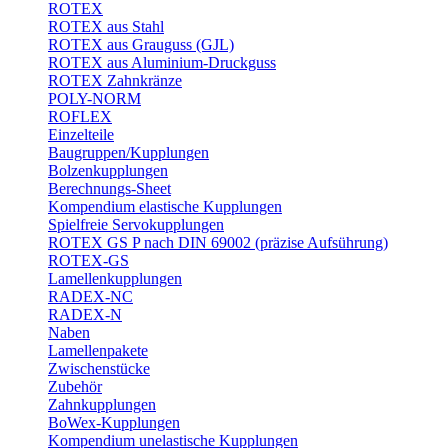
ROTEX
ROTEX aus Stahl
ROTEX aus Grauguss (GJL)
ROTEX aus Aluminium-Druckguss
ROTEX Zahnkränze
POLY-NORM
ROFLEX
Einzelteile
Baugruppen/Kupplungen
Bolzenkupplungen
Berechnungs-Sheet
Kompendium elastische Kupplungen
Spielfreie Servokupplungen
ROTEX GS P nach DIN 69002 (präzise Aufsührung)
ROTEX-GS
Lamellenkupplungen
RADEX-NC
RADEX-N
Naben
Lamellenpakete
Zwischenstücke
Zubehör
Zahnkupplungen
BoWex-Kupplungen
Kompendium unelastische Kupplungen