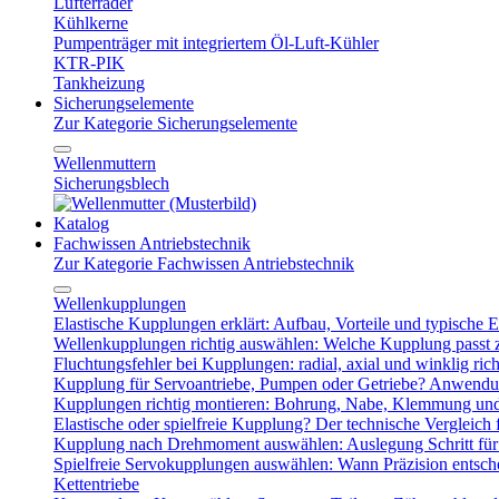
Lüfterräder
Kühlkerne
Pumpenträger mit integriertem Öl-Luft-Kühler
KTR-PIK
Tankheizung
Sicherungselemente
Zur Kategorie Sicherungselemente
Wellenmuttern
Sicherungsblech
Katalog
Fachwissen Antriebstechnik
Zur Kategorie Fachwissen Antriebstechnik
Wellenkupplungen
Elastische Kupplungen erklärt: Aufbau, Vorteile und typische Ei
Wellenkupplungen richtig auswählen: Welche Kupplung passt
Fluchtungsfehler bei Kupplungen: radial, axial und winklig ric
Kupplung für Servoantriebe, Pumpen oder Getriebe? Anwendu
Kupplungen richtig montieren: Bohrung, Nabe, Klemmung und
Elastische oder spielfreie Kupplung? Der technische Vergleich 
Kupplung nach Drehmoment auswählen: Auslegung Schritt für 
Spielfreie Servokupplungen auswählen: Wann Präzision entsche
Kettentriebe