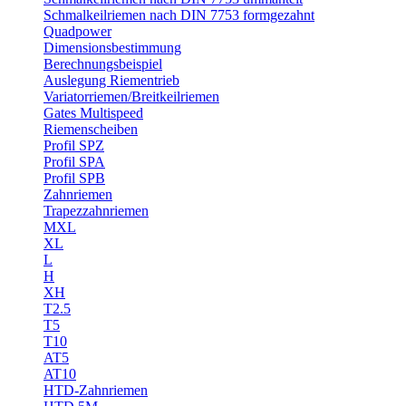
Schmalkeilriemen nach DIN 7753 formgezahnt
Quadpower
Dimensionsbestimmung
Berechnungsbeispiel
Auslegung Riementrieb
Variatorriemen/Breitkeilriemen
Gates Multispeed
Riemenscheiben
Profil SPZ
Profil SPA
Profil SPB
Zahnriemen
Trapezzahnriemen
MXL
XL
L
H
XH
T2.5
T5
T10
AT5
AT10
HTD-Zahnriemen