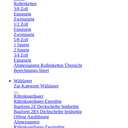
Rollenketten
3/8 Zoll
Einspurig
Zweispurig
1/2 Zoll
Einspurig
Zweispurig
5/8 Zoll
1 Spurig
2 Spurig
3/4 Zoll
Einspurig
Abmessungen Rollenketten Übersicht
Berechnungs-Sheet
Wälzlager
Zur Kategorie Wälzlager
Rillenkugellager
Rillenkugellager-Einreihig
Bauform 2Z Deckscheibe beidseitig
Bauform 2RS Dichtscheibe beidseitig
Offene Ausführung
Abmessungen
Rillenkugellager-Zweireihig