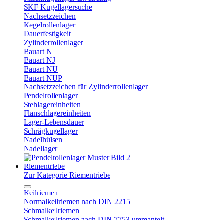
SKF Kugellagersuche
Nachsetzzeichen
Kegelrollenlager
Dauerfestigkeit
Zylinderrollenlager
Bauart N
Bauart NJ
Bauart NU
Bauart NUP
Nachsetzzeichen für Zylinderrollenlager
Pendelrollenlager
Stehlagereinheiten
Flanschlagereinheiten
Lager-Lebensdauer
Schrägkugellager
Nadelhülsen
Nadellager
Riementriebe
Zur Kategorie Riementriebe
Keilriemen
Normalkeilriemen nach DIN 2215
Schmalkeilriemen
Schmalkeilriemen nach DIN 7753 ummantelt