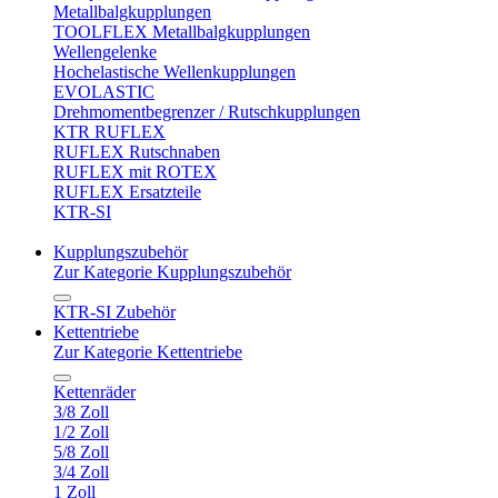
Metallbalgkupplungen
TOOLFLEX Metallbalgkupplungen
Wellengelenke
Hochelastische Wellenkupplungen
EVOLASTIC
Drehmomentbegrenzer / Rutschkupplungen
KTR RUFLEX
RUFLEX Rutschnaben
RUFLEX mit ROTEX
RUFLEX Ersatzteile
KTR-SI
Kupplungszubehör
Zur Kategorie Kupplungszubehör
KTR-SI Zubehör
Kettentriebe
Zur Kategorie Kettentriebe
Kettenräder
3/8 Zoll
1/2 Zoll
5/8 Zoll
3/4 Zoll
1 Zoll