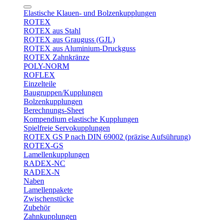
Elastische Klauen- und Bolzenkupplungen
ROTEX
ROTEX aus Stahl
ROTEX aus Grauguss (GJL)
ROTEX aus Aluminium-Druckguss
ROTEX Zahnkränze
POLY-NORM
ROFLEX
Einzelteile
Baugruppen/Kupplungen
Bolzenkupplungen
Berechnungs-Sheet
Kompendium elastische Kupplungen
Spielfreie Servokupplungen
ROTEX GS P nach DIN 69002 (präzise Aufsührung)
ROTEX-GS
Lamellenkupplungen
RADEX-NC
RADEX-N
Naben
Lamellenpakete
Zwischenstücke
Zubehör
Zahnkupplungen