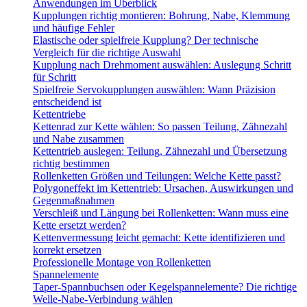
Anwendungen im Überblick
Kupplungen richtig montieren: Bohrung, Nabe, Klemmung
und häufige Fehler
Elastische oder spielfreie Kupplung? Der technische
Vergleich für die richtige Auswahl
Kupplung nach Drehmoment auswählen: Auslegung Schritt
für Schritt
Spielfreie Servokupplungen auswählen: Wann Präzision
entscheidend ist
Kettentriebe
Kettenrad zur Kette wählen: So passen Teilung, Zähnezahl
und Nabe zusammen
Kettentrieb auslegen: Teilung, Zähnezahl und Übersetzung
richtig bestimmen
Rollenketten Größen und Teilungen: Welche Kette passt?
Polygoneffekt im Kettentrieb: Ursachen, Auswirkungen und
Gegenmaßnahmen
Verschleiß und Längung bei Rollenketten: Wann muss eine
Kette ersetzt werden?
Kettenvermessung leicht gemacht: Kette identifizieren und
korrekt ersetzen
Professionelle Montage von Rollenketten
Spannelemente
Taper-Spannbuchsen oder Kegelspannelemente? Die richtige
Welle-Nabe-Verbindung wählen