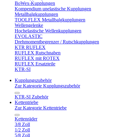
BoWex-Kupplungen
Kompendium unelastische Kupplungen
Metallbalgkupplungen
TOOLFLEX Metallbalgkupplungen
Wellengelenke
Hochelastische Wellenkupplungen
EVOLASTIC
Drehmomentbegrenzer / Rutschkupplungen
KTR RUFLEX
RUFLEX Rutschnaben
RUFLEX mit ROTEX
RUFLEX Ersatzteile
KTR-SI
Kupplungszubehör
Zur Kategorie Kupplungszubehör
KTR-SI Zubehör
Kettentriebe
Zur Kategorie Kettentriebe
Kettenräder
3/8 Zoll
1/2 Zoll
5/8 Zoll