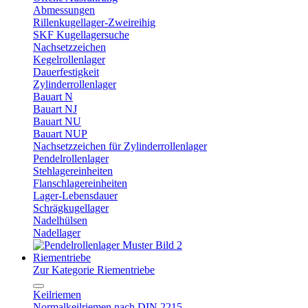
Abmessungen
Rillenkugellager-Zweireihig
SKF Kugellagersuche
Nachsetzzeichen
Kegelrollenlager
Dauerfestigkeit
Zylinderrollenlager
Bauart N
Bauart NJ
Bauart NU
Bauart NUP
Nachsetzzeichen für Zylinderrollenlager
Pendelrollenlager
Stehlagereinheiten
Flanschlagereinheiten
Lager-Lebensdauer
Schrägkugellager
Nadelhülsen
Nadellager
Riementriebe
Zur Kategorie Riementriebe
Keilriemen
Normalkeilriemen nach DIN 2215