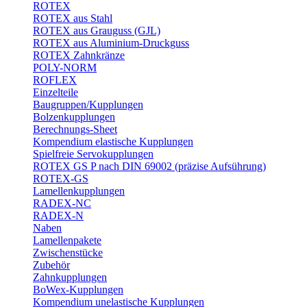
ROTEX
ROTEX aus Stahl
ROTEX aus Grauguss (GJL)
ROTEX aus Aluminium-Druckguss
ROTEX Zahnkränze
POLY-NORM
ROFLEX
Einzelteile
Baugruppen/Kupplungen
Bolzenkupplungen
Berechnungs-Sheet
Kompendium elastische Kupplungen
Spielfreie Servokupplungen
ROTEX GS P nach DIN 69002 (präzise Aufsührung)
ROTEX-GS
Lamellenkupplungen
RADEX-NC
RADEX-N
Naben
Lamellenpakete
Zwischenstücke
Zubehör
Zahnkupplungen
BoWex-Kupplungen
Kompendium unelastische Kupplungen