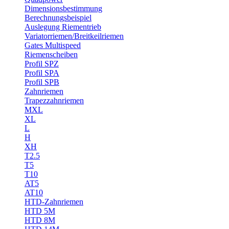
Dimensionsbestimmung
Berechnungsbeispiel
Auslegung Riementrieb
Variatorriemen/Breitkeilriemen
Gates Multispeed
Riemenscheiben
Profil SPZ
Profil SPA
Profil SPB
Zahnriemen
Trapezzahnriemen
MXL
XL
L
H
XH
T2.5
T5
T10
AT5
AT10
HTD-Zahnriemen
HTD 5M
HTD 8M