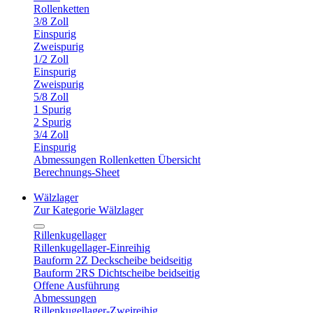
Rollenketten
3/8 Zoll
Einspurig
Zweispurig
1/2 Zoll
Einspurig
Zweispurig
5/8 Zoll
1 Spurig
2 Spurig
3/4 Zoll
Einspurig
Abmessungen Rollenketten Übersicht
Berechnungs-Sheet
Wälzlager
Zur Kategorie Wälzlager
Rillenkugellager
Rillenkugellager-Einreihig
Bauform 2Z Deckscheibe beidseitig
Bauform 2RS Dichtscheibe beidseitig
Offene Ausführung
Abmessungen
Rillenkugellager-Zweireihig