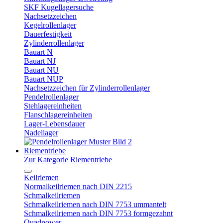
SKF Kugellagersuche
Nachsetzzeichen
Kegelrollenlager
Dauerfestigkeit
Zylinderrollenlager
Bauart N
Bauart NJ
Bauart NU
Bauart NUP
Nachsetzzeichen für Zylinderrollenlager
Pendelrollenlager
Stehlagereinheiten
Flanschlagereinheiten
Lager-Lebensdauer
Nadellager
Riementriebe
Zur Kategorie Riementriebe
Keilriemen
Normalkeilriemen nach DIN 2215
Schmalkeilriemen
Schmalkeilriemen nach DIN 7753 ummantelt
Schmalkeilriemen nach DIN 7753 formgezahnt
Quadpower