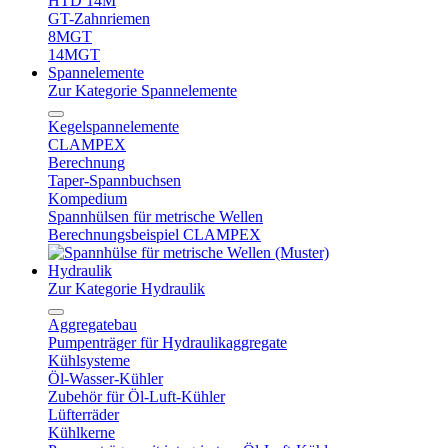
HTD 14M
GT-Zahnriemen
8MGT
14MGT
Spannelemente
Zur Kategorie Spannelemente
Kegelspannelemente
CLAMPEX
Berechnung
Taper-Spannbuchsen
Kompedium
Spannhülsen für metrische Wellen
Berechnungsbeispiel CLAMPEX
Hydraulik
Zur Kategorie Hydraulik
Aggregatebau
Pumpenträger für Hydraulikaggregate
Kühlsysteme
Öl-Wasser-Kühler
Zubehör für Öl-Luft-Kühler
Lüfterräder
Kühlkerne