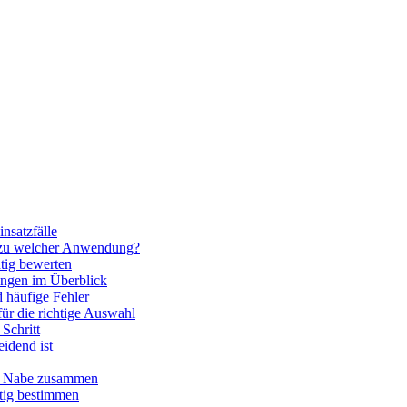
nsatzfälle
 zu welcher Anwendung?
htig bewerten
ngen im Überblick
 häufige Fehler
für die richtige Auswahl
Schritt
idend ist
nd Nabe zusammen
htig bestimmen