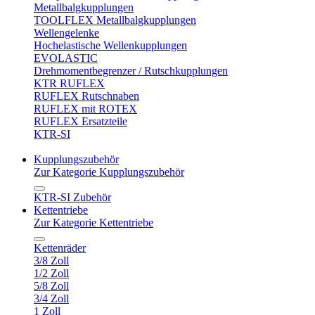
Metallbalgkupplungen
TOOLFLEX Metallbalgkupplungen
Wellengelenke
Hochelastische Wellenkupplungen
EVOLASTIC
Drehmomentbegrenzer / Rutschkupplungen
KTR RUFLEX
RUFLEX Rutschnaben
RUFLEX mit ROTEX
RUFLEX Ersatzteile
KTR-SI
Kupplungszubehör
Zur Kategorie Kupplungszubehör
KTR-SI Zubehör
Kettentriebe
Zur Kategorie Kettentriebe
Kettenräder
3/8 Zoll
1/2 Zoll
5/8 Zoll
3/4 Zoll
1 Zoll