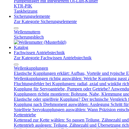
Pumpenträger mit integriertem Öl-Luft-Kühler
KTR-PIK
Tankheizung
Sicherungselemente
Zur Kategorie Sicherungselemente
Wellenmuttern
Sicherungsblech
Katalog
Fachwissen Antriebstechnik
Zur Kategorie Fachwissen Antriebstechnik
Wellenkupplungen
Elastische Kupplungen erklärt: Aufbau, Vorteile und typische Ei
Wellenkupplungen richtig auswählen: Welche Kupplung passt
Fluchtungsfehler bei Kupplungen: radial, axial und winklig ric
Kupplung für Servoantriebe, Pumpen oder Getriebe? Anwendu
Kupplungen richtig montieren: Bohrung, Nabe, Klemmung und
Elastische oder spielfreie Kupplung? Der technische Vergleich 
Kupplung nach Drehmoment auswählen: Auslegung Schritt für 
Spielfreie Servokupplungen auswählen: Wann Präzision entsche
Kettentriebe
Kettenrad zur Kette wählen: So passen Teilung, Zähnezahl u
Kettentrieb auslegen: Teilung, Zähnezahl und Übersetzung ric