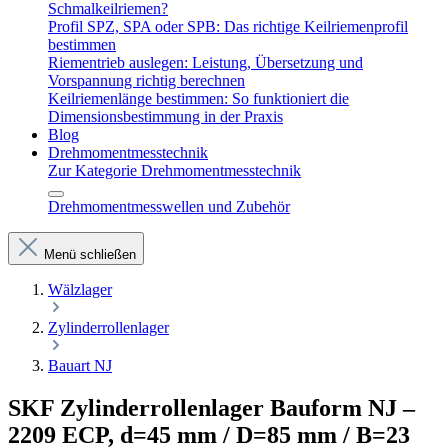
Schmalkeilriemen?
Profil SPZ, SPA oder SPB: Das richtige Keilriemenprofil
bestimmen
Riementrieb auslegen: Leistung, Übersetzung und
Vorspannung richtig berechnen
Keilriemenlänge bestimmen: So funktioniert die
Dimensionsbestimmung in der Praxis
Blog
Drehmomentmesstechnik
Zur Kategorie Drehmomentmesstechnik
Drehmomentmesswellen und Zubehör
Menü schließen
Wälzlager
Zylinderrollenlager
Bauart NJ
SKF Zylinderrollenlager Bauform NJ –
2209 ECP, d=45 mm / D=85 mm / B=23