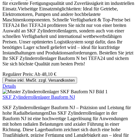
für exzellente Fertigungsqualität und Zuverlässigkeit im industriellen
Einsatz.Vielseitige Einsatzmöglichkeiten: Ideal für Getriebe,
Elektromotoren, Pumpen und andere hochbelastete
Maschinenkomponenten. Schnelle Verfügbarkeit & Top-Preise bei
TEFA24 Bei TEFA24 profitieren Sie nicht nur von einer breiten
Auswahl an SKF Zylinderrollenlagern, sondern auch von einer
schnellen Verfügbarkeit und international wettbewerbsfähigen
Preisen. Unser optimiertes Logistiksystem sorgt dafür, dass Ihr
benötigtes Lager schnell geliefert wird – ideal für kurzfristige
Instandhaltungen und Produktionsanforderungen. Bestellen Sie jetzt
Ihr SKF Zylinderrollenlager Bauform N bei TEFA24 und sichern
Sie sich höchste Qualität zum besten Preis!
Regulärer Preis:
Ab
48,10 €
Preise inkl. MwSt. zzgl. Versandkosten
Details
SKF Zylinderrollenlager Bauform NJ
SKF Zylinderrollenlager Bauform NJ – Präzision und Leistung für
hohe RadialbelastungenDas SKF Zylinderrollenlager in der
Bauform NJ ist eine hochwertige Lagerlösung für Anwendungen
mit hohen radialen Belastungen und axialer Führung in einer
Richtung. Diese Lagerbauform zeichnet sich durch eine hohe
Tragfähigkeit, präzise Fertigung und Langlebigkeit aus – ideal für