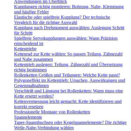
Anwendungen im Überblick
Kupplungen richtig montieren: Bohrung, Nabe, Klemmung
und häufige Fehler
Elastische oder spielfreie Kupplung? Der technische
Vergleich für die richtige Auswahl
Kupplung nach Drehmoment auswählen: Auslegung Schritt
für Schritt
Spielfreie Servokupplungen auswählen: Wann Präzision
entscheidend ist
Kettentriebe
Kettenrad zur Kette wählen: So passen Teilung, Zähnezahl
und Nabe zusammen
Kettentrieb auslegen: Teilung, Zähnezahl und Übersetzung
richtig bestimmen
Rollenketten Größen und Teilungen: Welche Kette passt?
Polygoneffekt im Kettentrieb: Ursachen, Auswirkungen und
Gegenmaßnahmen
Verschleiß und Längung bei Rollenketten: Wann muss eine
Kette ersetzt werden?
Kettenvermessung leicht gemacht: Kette identifizieren und
korrekt ersetzen
Professionelle Montage von Rollenketten
Spannelemente
Taper-Spannbuchsen oder Kegelspannelemente? Die richtige
Welle-Nabe-Verbindung wählen