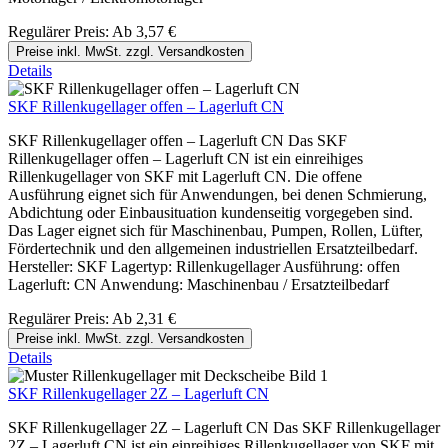
Regulärer Preis:
Ab
3,57 €
Preise inkl. MwSt. zzgl. Versandkosten
Details
SKF Rillenkugellager offen – Lagerluft CN
SKF Rillenkugellager offen – Lagerluft CN Das SKF
Rillenkugellager offen – Lagerluft CN ist ein einreihiges
Rillenkugellager von SKF mit Lagerluft CN. Die offene
Ausführung eignet sich für Anwendungen, bei denen Schmierung,
Abdichtung oder Einbausituation kundenseitig vorgegeben sind.
Das Lager eignet sich für Maschinenbau, Pumpen, Rollen, Lüfter,
Fördertechnik und den allgemeinen industriellen Ersatzteilbedarf.
Hersteller: SKF Lagertyp: Rillenkugellager Ausführung: offen
Lagerluft: CN Anwendung: Maschinenbau / Ersatzteilbedarf
Regulärer Preis:
Ab
2,31 €
Preise inkl. MwSt. zzgl. Versandkosten
Details
SKF Rillenkugellager 2Z – Lagerluft CN
SKF Rillenkugellager 2Z – Lagerluft CN Das SKF Rillenkugellager
2Z – Lagerluft CN ist ein einreihiges Rillenkugellager von SKF mit