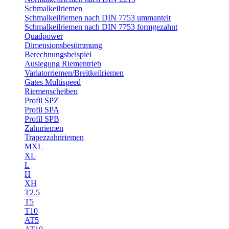
Schmalkeilriemen
Schmalkeilriemen nach DIN 7753 ummantelt
Schmalkeilriemen nach DIN 7753 formgezahnt
Quadpower
Dimensionsbestimmung
Berechnungsbeispiel
Auslegung Riementrieb
Variatorriemen/Breitkeilriemen
Gates Multispeed
Riemenscheiben
Profil SPZ
Profil SPA
Profil SPB
Zahnriemen
Trapezzahnriemen
MXL
XL
L
H
XH
T2.5
T5
T10
AT5