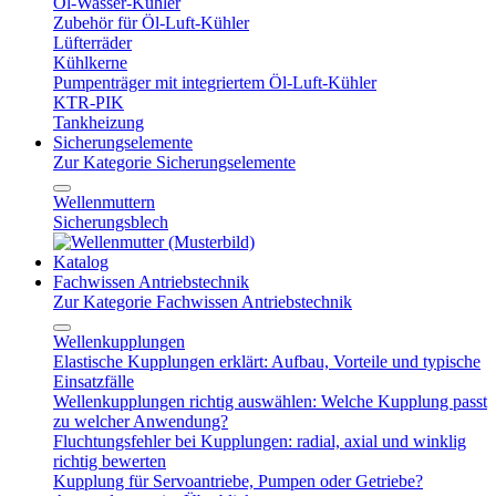
Öl-Wasser-Kühler
Zubehör für Öl-Luft-Kühler
Lüfterräder
Kühlkerne
Pumpenträger mit integriertem Öl-Luft-Kühler
KTR-PIK
Tankheizung
Sicherungselemente
Zur Kategorie Sicherungselemente
Wellenmuttern
Sicherungsblech
Katalog
Fachwissen Antriebstechnik
Zur Kategorie Fachwissen Antriebstechnik
Wellenkupplungen
Elastische Kupplungen erklärt: Aufbau, Vorteile und typische
Einsatzfälle
Wellenkupplungen richtig auswählen: Welche Kupplung passt
zu welcher Anwendung?
Fluchtungsfehler bei Kupplungen: radial, axial und winklig
richtig bewerten
Kupplung für Servoantriebe, Pumpen oder Getriebe?