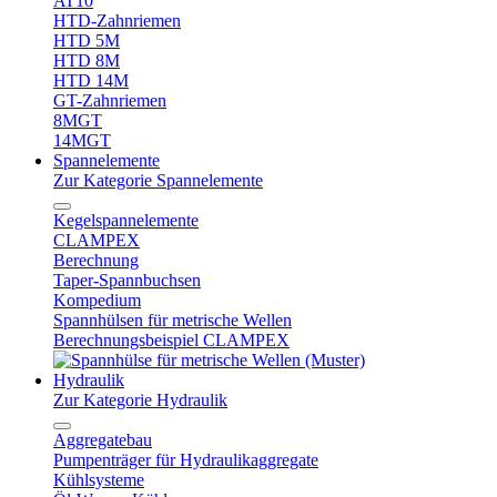
AT10
HTD-Zahnriemen
HTD 5M
HTD 8M
HTD 14M
GT-Zahnriemen
8MGT
14MGT
Spannelemente
Zur Kategorie Spannelemente
Kegelspannelemente
CLAMPEX
Berechnung
Taper-Spannbuchsen
Kompedium
Spannhülsen für metrische Wellen
Berechnungsbeispiel CLAMPEX
Hydraulik
Zur Kategorie Hydraulik
Aggregatebau
Pumpenträger für Hydraulikaggregate
Kühlsysteme