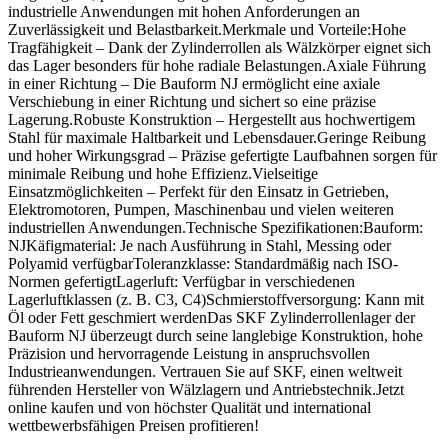
industrielle Anwendungen mit hohen Anforderungen an
Zuverlässigkeit und Belastbarkeit.Merkmale und Vorteile:Hohe
Tragfähigkeit – Dank der Zylinderrollen als Wälzkörper eignet sich
das Lager besonders für hohe radiale Belastungen.Axiale Führung
in einer Richtung – Die Bauform NJ ermöglicht eine axiale
Verschiebung in einer Richtung und sichert so eine präzise
Lagerung.Robuste Konstruktion – Hergestellt aus hochwertigem
Stahl für maximale Haltbarkeit und Lebensdauer.Geringe Reibung
und hoher Wirkungsgrad – Präzise gefertigte Laufbahnen sorgen für
minimale Reibung und hohe Effizienz.Vielseitige
Einsatzmöglichkeiten – Perfekt für den Einsatz in Getrieben,
Elektromotoren, Pumpen, Maschinenbau und vielen weiteren
industriellen Anwendungen.Technische Spezifikationen:Bauform:
NJKäfigmaterial: Je nach Ausführung in Stahl, Messing oder
Polyamid verfügbarToleranzklasse: Standardmäßig nach ISO-
Normen gefertigtLagerluft: Verfügbar in verschiedenen
Lagerluftklassen (z. B. C3, C4)Schmierstoffversorgung: Kann mit
Öl oder Fett geschmiert werdenDas SKF Zylinderrollenlager der
Bauform NJ überzeugt durch seine langlebige Konstruktion, hohe
Präzision und hervorragende Leistung in anspruchsvollen
Industrieanwendungen. Vertrauen Sie auf SKF, einen weltweit
führenden Hersteller von Wälzlagern und Antriebstechnik.Jetzt
online kaufen und von höchster Qualität und international
wettbewerbsfähigen Preisen profitieren!