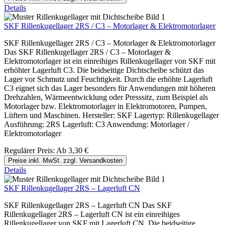
Details
SKF Rillenkugellager 2RS / C3 – Motorlager & Elektromotorlager
SKF Rillenkugellager 2RS / C3 – Motorlager & Elektromotorlager
Das SKF Rillenkugellager 2RS / C3 – Motorlager &
Elektromotorlager ist ein einreihiges Rillenkugellager von SKF mit
erhöhter Lagerluft C3. Die beidseitige Dichtscheibe schützt das
Lager vor Schmutz und Feuchtigkeit. Durch die erhöhte Lagerluft
C3 eignet sich das Lager besonders für Anwendungen mit höheren
Drehzahlen, Wärmeentwicklung oder Presssitz, zum Beispiel als
Motorlager bzw. Elektromotorlager in Elektromotoren, Pumpen,
Lüftern und Maschinen. Hersteller: SKF Lagertyp: Rillenkugellager
Ausführung: 2RS Lagerluft: C3 Anwendung: Motorlager /
Elektromotorlager
Regulärer Preis:
Ab
3,30 €
Preise inkl. MwSt. zzgl. Versandkosten
Details
SKF Rillenkugellager 2RS – Lagerluft CN
SKF Rillenkugellager 2RS – Lagerluft CN Das SKF
Rillenkugellager 2RS – Lagerluft CN ist ein einreihiges
Rillenkugellager von SKF mit Lagerluft CN. Die beidseitige