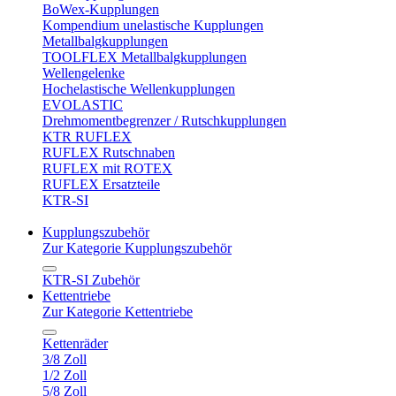
BoWex-Kupplungen
Kompendium unelastische Kupplungen
Metallbalgkupplungen
TOOLFLEX Metallbalgkupplungen
Wellengelenke
Hochelastische Wellenkupplungen
EVOLASTIC
Drehmomentbegrenzer / Rutschkupplungen
KTR RUFLEX
RUFLEX Rutschnaben
RUFLEX mit ROTEX
RUFLEX Ersatzteile
KTR-SI
Kupplungszubehör
Zur Kategorie Kupplungszubehör
KTR-SI Zubehör
Kettentriebe
Zur Kategorie Kettentriebe
Kettenräder
3/8 Zoll
1/2 Zoll
5/8 Zoll