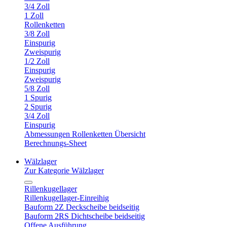
3/4 Zoll
1 Zoll
Rollenketten
3/8 Zoll
Einspurig
Zweispurig
1/2 Zoll
Einspurig
Zweispurig
5/8 Zoll
1 Spurig
2 Spurig
3/4 Zoll
Einspurig
Abmessungen Rollenketten Übersicht
Berechnungs-Sheet
Wälzlager
Zur Kategorie Wälzlager
Rillenkugellager
Rillenkugellager-Einreihig
Bauform 2Z Deckscheibe beidseitig
Bauform 2RS Dichtscheibe beidseitig
Offene Ausführung