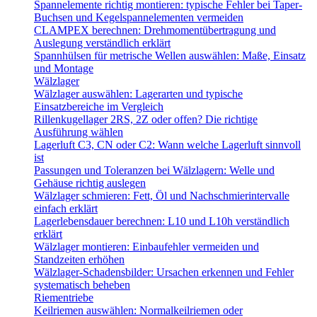
Spannelemente richtig montieren: typische Fehler bei Taper-
Buchsen und Kegelspannelementen vermeiden
CLAMPEX berechnen: Drehmomentübertragung und
Auslegung verständlich erklärt
Spannhülsen für metrische Wellen auswählen: Maße, Einsatz
und Montage
Wälzlager
Wälzlager auswählen: Lagerarten und typische
Einsatzbereiche im Vergleich
Rillenkugellager 2RS, 2Z oder offen? Die richtige
Ausführung wählen
Lagerluft C3, CN oder C2: Wann welche Lagerluft sinnvoll
ist
Passungen und Toleranzen bei Wälzlagern: Welle und
Gehäuse richtig auslegen
Wälzlager schmieren: Fett, Öl und Nachschmierintervalle
einfach erklärt
Lagerlebensdauer berechnen: L10 und L10h verständlich
erklärt
Wälzlager montieren: Einbaufehler vermeiden und
Standzeiten erhöhen
Wälzlager-Schadensbilder: Ursachen erkennen und Fehler
systematisch beheben
Riementriebe
Keilriemen auswählen: Normalkeilriemen oder