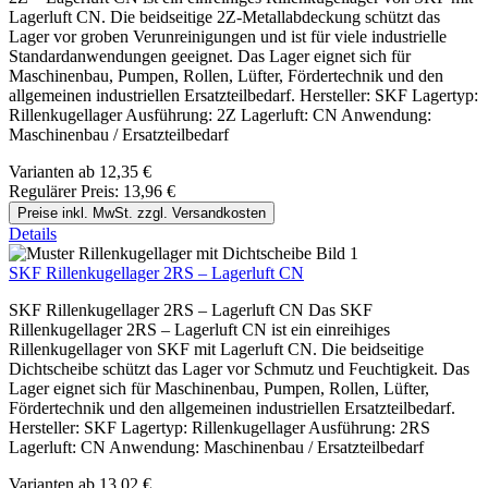
Lagerluft CN. Die beidseitige 2Z-Metallabdeckung schützt das
Lager vor groben Verunreinigungen und ist für viele industrielle
Standardanwendungen geeignet. Das Lager eignet sich für
Maschinenbau, Pumpen, Rollen, Lüfter, Fördertechnik und den
allgemeinen industriellen Ersatzteilbedarf. Hersteller: SKF Lagertyp:
Rillenkugellager Ausführung: 2Z Lagerluft: CN Anwendung:
Maschinenbau / Ersatzteilbedarf
Varianten ab
12,35 €
Regulärer Preis:
13,96 €
Preise inkl. MwSt. zzgl. Versandkosten
Details
SKF Rillenkugellager 2RS – Lagerluft CN
SKF Rillenkugellager 2RS – Lagerluft CN Das SKF
Rillenkugellager 2RS – Lagerluft CN ist ein einreihiges
Rillenkugellager von SKF mit Lagerluft CN. Die beidseitige
Dichtscheibe schützt das Lager vor Schmutz und Feuchtigkeit. Das
Lager eignet sich für Maschinenbau, Pumpen, Rollen, Lüfter,
Fördertechnik und den allgemeinen industriellen Ersatzteilbedarf.
Hersteller: SKF Lagertyp: Rillenkugellager Ausführung: 2RS
Lagerluft: CN Anwendung: Maschinenbau / Ersatzteilbedarf
Varianten ab
13,02 €