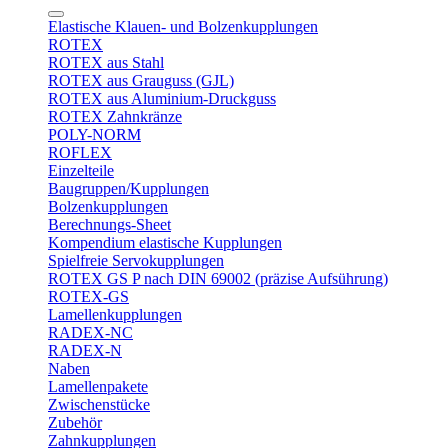
Elastische Klauen- und Bolzenkupplungen
ROTEX
ROTEX aus Stahl
ROTEX aus Grauguss (GJL)
ROTEX aus Aluminium-Druckguss
ROTEX Zahnkränze
POLY-NORM
ROFLEX
Einzelteile
Baugruppen/Kupplungen
Bolzenkupplungen
Berechnungs-Sheet
Kompendium elastische Kupplungen
Spielfreie Servokupplungen
ROTEX GS P nach DIN 69002 (präzise Aufsührung)
ROTEX-GS
Lamellenkupplungen
RADEX-NC
RADEX-N
Naben
Lamellenpakete
Zwischenstücke
Zubehör
Zahnkupplungen