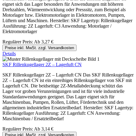
eignet sich das Lager besonders für Anwendungen mit höheren
Drehzahlen, Wärmeentwicklung oder Presssitz, zum Beispiel als
Motorlager bzw. Elektromotorlager in Elektromotoren, Pumpen,
Lüftern und Maschinen. Hersteller: SKF Lagertyp: Rillenkugellager
Ausführung: 2Z Lagerluft: C3 Anwendung: Motorlager /
Elektromotorlager
Regulärer Preis:
Ab
3,27 €
Preise inkl. MwSt. zzgl. Versandkosten
Details
SKF Rillenkugellager 2Z – Lagerluft CN
SKF Rillenkugellager 2Z – Lagerluft CN Das SKF Rillenkugellager
2Z – Lagerluft CN ist ein einreihiges Rillenkugellager von SKF mit
Lagerluft CN. Die beidseitige 2Z-Metallabdeckung schützt das
Lager vor groben Verunreinigungen und ist für viele industrielle
Standardanwendungen geeignet. Das Lager eignet sich für
Maschinenbau, Pumpen, Rollen, Lüfter, Fördertechnik und den
allgemeinen industriellen Ersatzteilbedarf. Hersteller: SKF Lagertyp:
Rillenkugellager Ausführung: 2Z Lagerluft: CN Anwendung:
Maschinenbau / Ersatzteilbedarf
Regulärer Preis:
Ab
3,14 €
Preise inkl. MwSt. zzgl. Versandkosten