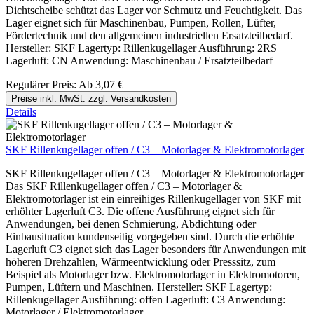
Dichtscheibe schützt das Lager vor Schmutz und Feuchtigkeit. Das
Lager eignet sich für Maschinenbau, Pumpen, Rollen, Lüfter,
Fördertechnik und den allgemeinen industriellen Ersatzteilbedarf.
Hersteller: SKF Lagertyp: Rillenkugellager Ausführung: 2RS
Lagerluft: CN Anwendung: Maschinenbau / Ersatzteilbedarf
Regulärer Preis:
Ab
3,07 €
Preise inkl. MwSt. zzgl. Versandkosten
Details
SKF Rillenkugellager offen / C3 – Motorlager & Elektromotorlager
SKF Rillenkugellager offen / C3 – Motorlager & Elektromotorlager
Das SKF Rillenkugellager offen / C3 – Motorlager &
Elektromotorlager ist ein einreihiges Rillenkugellager von SKF mit
erhöhter Lagerluft C3. Die offene Ausführung eignet sich für
Anwendungen, bei denen Schmierung, Abdichtung oder
Einbausituation kundenseitig vorgegeben sind. Durch die erhöhte
Lagerluft C3 eignet sich das Lager besonders für Anwendungen mit
höheren Drehzahlen, Wärmeentwicklung oder Presssitz, zum
Beispiel als Motorlager bzw. Elektromotorlager in Elektromotoren,
Pumpen, Lüftern und Maschinen. Hersteller: SKF Lagertyp:
Rillenkugellager Ausführung: offen Lagerluft: C3 Anwendung:
Motorlager / Elektromotorlager