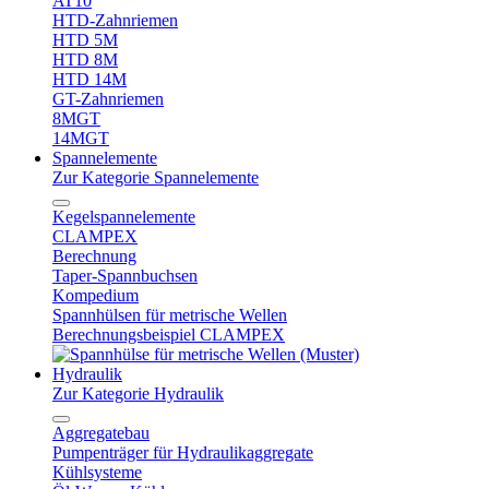
AT10
HTD-Zahnriemen
HTD 5M
HTD 8M
HTD 14M
GT-Zahnriemen
8MGT
14MGT
Spannelemente
Zur Kategorie Spannelemente
Kegelspannelemente
CLAMPEX
Berechnung
Taper-Spannbuchsen
Kompedium
Spannhülsen für metrische Wellen
Berechnungsbeispiel CLAMPEX
Hydraulik
Zur Kategorie Hydraulik
Aggregatebau
Pumpenträger für Hydraulikaggregate
Kühlsysteme