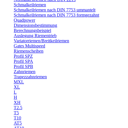
Schmalkeilriemen
Schmalkeilriemen nach DIN 7753 ummantelt
Schmalkeilriemen nach DIN 7753 formgezahnt
Quadpower
Dimensionsbestimmung
Berechnungsbeispiel
Auslegung Riementrieb
Variatorriemen/Breitkeilriemen
Gates Multispeed
Riemenscheiben
Profil SPZ
Profil SPA
Profil SPB
Zahnriemen
Trapezzahnriemen
MXL
XL
L
H
XH
T2.5
T5
T10
AT5