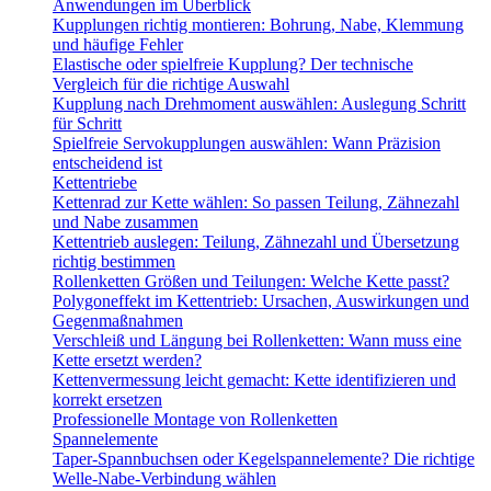
Anwendungen im Überblick
Kupplungen richtig montieren: Bohrung, Nabe, Klemmung
und häufige Fehler
Elastische oder spielfreie Kupplung? Der technische
Vergleich für die richtige Auswahl
Kupplung nach Drehmoment auswählen: Auslegung Schritt
für Schritt
Spielfreie Servokupplungen auswählen: Wann Präzision
entscheidend ist
Kettentriebe
Kettenrad zur Kette wählen: So passen Teilung, Zähnezahl
und Nabe zusammen
Kettentrieb auslegen: Teilung, Zähnezahl und Übersetzung
richtig bestimmen
Rollenketten Größen und Teilungen: Welche Kette passt?
Polygoneffekt im Kettentrieb: Ursachen, Auswirkungen und
Gegenmaßnahmen
Verschleiß und Längung bei Rollenketten: Wann muss eine
Kette ersetzt werden?
Kettenvermessung leicht gemacht: Kette identifizieren und
korrekt ersetzen
Professionelle Montage von Rollenketten
Spannelemente
Taper-Spannbuchsen oder Kegelspannelemente? Die richtige
Welle-Nabe-Verbindung wählen