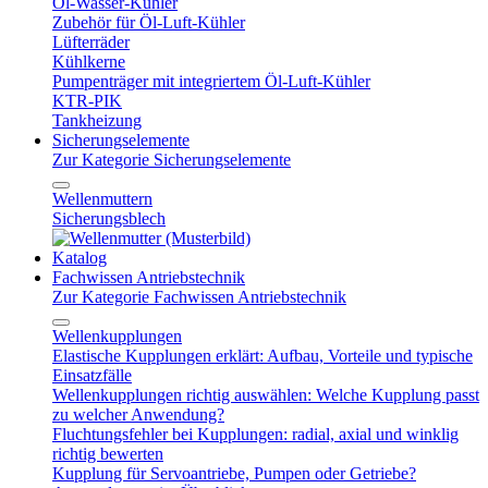
Öl-Wasser-Kühler
Zubehör für Öl-Luft-Kühler
Lüfterräder
Kühlkerne
Pumpenträger mit integriertem Öl-Luft-Kühler
KTR-PIK
Tankheizung
Sicherungselemente
Zur Kategorie Sicherungselemente
Wellenmuttern
Sicherungsblech
Katalog
Fachwissen Antriebstechnik
Zur Kategorie Fachwissen Antriebstechnik
Wellenkupplungen
Elastische Kupplungen erklärt: Aufbau, Vorteile und typische
Einsatzfälle
Wellenkupplungen richtig auswählen: Welche Kupplung passt
zu welcher Anwendung?
Fluchtungsfehler bei Kupplungen: radial, axial und winklig
richtig bewerten
Kupplung für Servoantriebe, Pumpen oder Getriebe?