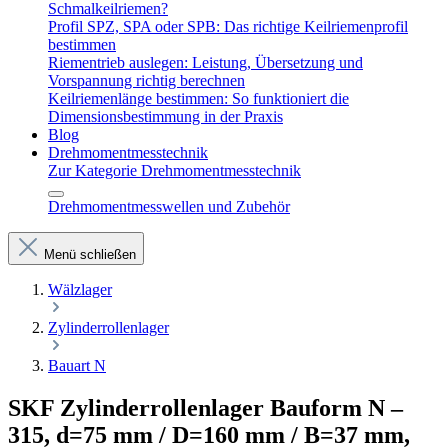
Schmalkeilriemen?
Profil SPZ, SPA oder SPB: Das richtige Keilriemenprofil
bestimmen
Riementrieb auslegen: Leistung, Übersetzung und
Vorspannung richtig berechnen
Keilriemenlänge bestimmen: So funktioniert die
Dimensionsbestimmung in der Praxis
Blog
Drehmomentmesstechnik
Zur Kategorie Drehmomentmesstechnik
Drehmomentmesswellen und Zubehör
Menü schließen
Wälzlager
Zylinderrollenlager
Bauart N
SKF Zylinderrollenlager Bauform N –
315, d=75 mm / D=160 mm / B=37 mm,