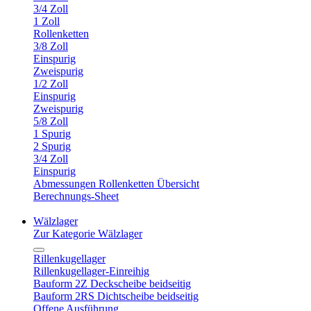
3/4 Zoll
1 Zoll
Rollenketten
3/8 Zoll
Einspurig
Zweispurig
1/2 Zoll
Einspurig
Zweispurig
5/8 Zoll
1 Spurig
2 Spurig
3/4 Zoll
Einspurig
Abmessungen Rollenketten Übersicht
Berechnungs-Sheet
Wälzlager
Zur Kategorie Wälzlager
Rillenkugellager
Rillenkugellager-Einreihig
Bauform 2Z Deckscheibe beidseitig
Bauform 2RS Dichtscheibe beidseitig
Offene Ausführung