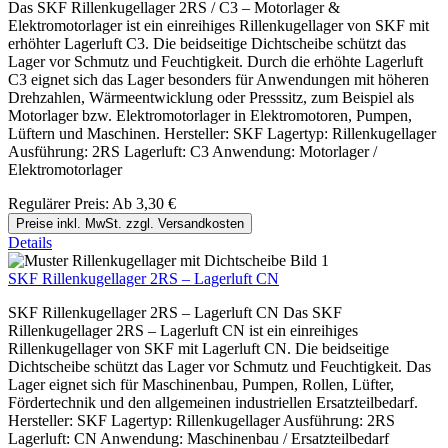
Das SKF Rillenkugellager 2RS / C3 – Motorlager &
Elektromotorlager ist ein einreihiges Rillenkugellager von SKF mit
erhöhter Lagerluft C3. Die beidseitige Dichtscheibe schützt das
Lager vor Schmutz und Feuchtigkeit. Durch die erhöhte Lagerluft
C3 eignet sich das Lager besonders für Anwendungen mit höheren
Drehzahlen, Wärmeentwicklung oder Presssitz, zum Beispiel als
Motorlager bzw. Elektromotorlager in Elektromotoren, Pumpen,
Lüftern und Maschinen. Hersteller: SKF Lagertyp: Rillenkugellager
Ausführung: 2RS Lagerluft: C3 Anwendung: Motorlager /
Elektromotorlager
Regulärer Preis:
Ab
3,30 €
Preise inkl. MwSt. zzgl. Versandkosten
Details
SKF Rillenkugellager 2RS – Lagerluft CN
SKF Rillenkugellager 2RS – Lagerluft CN Das SKF
Rillenkugellager 2RS – Lagerluft CN ist ein einreihiges
Rillenkugellager von SKF mit Lagerluft CN. Die beidseitige
Dichtscheibe schützt das Lager vor Schmutz und Feuchtigkeit. Das
Lager eignet sich für Maschinenbau, Pumpen, Rollen, Lüfter,
Fördertechnik und den allgemeinen industriellen Ersatzteilbedarf.
Hersteller: SKF Lagertyp: Rillenkugellager Ausführung: 2RS
Lagerluft: CN Anwendung: Maschinenbau / Ersatzteilbedarf