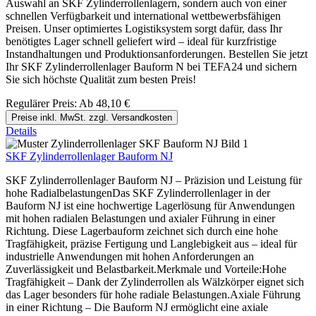
Auswahl an SKF Zylinderrollenlagern, sondern auch von einer
schnellen Verfügbarkeit und international wettbewerbsfähigen
Preisen. Unser optimiertes Logistiksystem sorgt dafür, dass Ihr
benötigtes Lager schnell geliefert wird – ideal für kurzfristige
Instandhaltungen und Produktionsanforderungen. Bestellen Sie jetzt
Ihr SKF Zylinderrollenlager Bauform N bei TEFA24 und sichern
Sie sich höchste Qualität zum besten Preis!
Regulärer Preis:
Ab
48,10 €
Preise inkl. MwSt. zzgl. Versandkosten
Details
SKF Zylinderrollenlager Bauform NJ
SKF Zylinderrollenlager Bauform NJ – Präzision und Leistung für
hohe RadialbelastungenDas SKF Zylinderrollenlager in der
Bauform NJ ist eine hochwertige Lagerlösung für Anwendungen
mit hohen radialen Belastungen und axialer Führung in einer
Richtung. Diese Lagerbauform zeichnet sich durch eine hohe
Tragfähigkeit, präzise Fertigung und Langlebigkeit aus – ideal für
industrielle Anwendungen mit hohen Anforderungen an
Zuverlässigkeit und Belastbarkeit.Merkmale und Vorteile:Hohe
Tragfähigkeit – Dank der Zylinderrollen als Wälzkörper eignet sich
das Lager besonders für hohe radiale Belastungen.Axiale Führung
in einer Richtung – Die Bauform NJ ermöglicht eine axiale