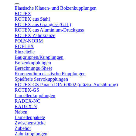
Elastische Klauen- und Bolzenkupplungen
ROTEX
ROTEX aus Stahl
ROTEX aus Grauguss (GJL)
ROTEX aus Aluminium-Druckguss
ROTEX Zahnkränze
POLY-NORM
ROFLEX
Einzelteile
Baugruppen/Kupplungen
Bolzenkupplungen
Berechnungs-Sheet
Kompendium elastische Kupplungen
Spielfreie Servokupplungen
ROTEX GS P nach DIN 69002 (präzise Aufsührung)
ROTEX-GS
Lamellenkupplungen
RADEX-NC
RADEX-N
Naben
Lamellenpakete
Zwischenstücke
Zubehör
Zahnkupplungen