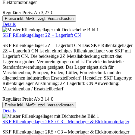
Elektromotorlager
Regulärer Preis:
Ab
3,27 €
Preise inkl. MwSt. zzgl. Versandkosten
Details
SKF Rillenkugellager 2Z – Lagerluft CN
SKF Rillenkugellager 2Z – Lagerluft CN Das SKF Rillenkugellager
2Z – Lagerluft CN ist ein einreihiges Rillenkugellager von SKF mit
Lagerluft CN. Die beidseitige 2Z-Metallabdeckung schützt das
Lager vor groben Verunreinigungen und ist für viele industrielle
Standardanwendungen geeignet. Das Lager eignet sich für
Maschinenbau, Pumpen, Rollen, Lüfter, Fördertechnik und den
allgemeinen industriellen Ersatzteilbedarf. Hersteller: SKF Lagertyp:
Rillenkugellager Ausführung: 2Z Lagerluft: CN Anwendung:
Maschinenbau / Ersatzteilbedarf
Regulärer Preis:
Ab
3,14 €
Preise inkl. MwSt. zzgl. Versandkosten
Details
SKF Rillenkugellager 2RS / C3 – Motorlager & Elektromotorlager
SKF Rillenkugellager 2RS / C3 – Motorlager & Elektromotorlager