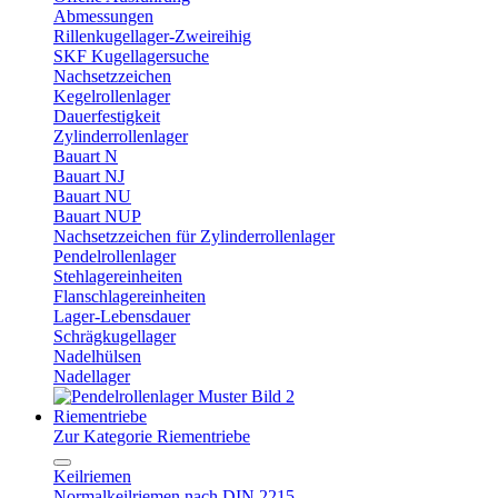
Abmessungen
Rillenkugellager-Zweireihig
SKF Kugellagersuche
Nachsetzzeichen
Kegelrollenlager
Dauerfestigkeit
Zylinderrollenlager
Bauart N
Bauart NJ
Bauart NU
Bauart NUP
Nachsetzzeichen für Zylinderrollenlager
Pendelrollenlager
Stehlagereinheiten
Flanschlagereinheiten
Lager-Lebensdauer
Schrägkugellager
Nadelhülsen
Nadellager
Riementriebe
Zur Kategorie Riementriebe
Keilriemen
Normalkeilriemen nach DIN 2215