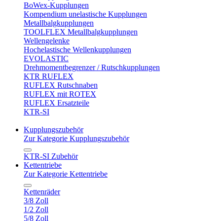
BoWex-Kupplungen
Kompendium unelastische Kupplungen
Metallbalgkupplungen
TOOLFLEX Metallbalgkupplungen
Wellengelenke
Hochelastische Wellenkupplungen
EVOLASTIC
Drehmomentbegrenzer / Rutschkupplungen
KTR RUFLEX
RUFLEX Rutschnaben
RUFLEX mit ROTEX
RUFLEX Ersatzteile
KTR-SI
Kupplungszubehör
Zur Kategorie Kupplungszubehör
KTR-SI Zubehör
Kettentriebe
Zur Kategorie Kettentriebe
Kettenräder
3/8 Zoll
1/2 Zoll
5/8 Zoll