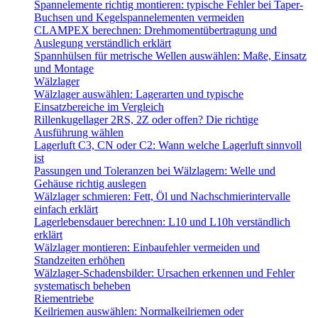
Spannelemente richtig montieren: typische Fehler bei Taper-
Buchsen und Kegelspannelementen vermeiden
CLAMPEX berechnen: Drehmomentübertragung und
Auslegung verständlich erklärt
Spannhülsen für metrische Wellen auswählen: Maße, Einsatz
und Montage
Wälzlager
Wälzlager auswählen: Lagerarten und typische
Einsatzbereiche im Vergleich
Rillenkugellager 2RS, 2Z oder offen? Die richtige
Ausführung wählen
Lagerluft C3, CN oder C2: Wann welche Lagerluft sinnvoll
ist
Passungen und Toleranzen bei Wälzlagern: Welle und
Gehäuse richtig auslegen
Wälzlager schmieren: Fett, Öl und Nachschmierintervalle
einfach erklärt
Lagerlebensdauer berechnen: L10 und L10h verständlich
erklärt
Wälzlager montieren: Einbaufehler vermeiden und
Standzeiten erhöhen
Wälzlager-Schadensbilder: Ursachen erkennen und Fehler
systematisch beheben
Riementriebe
Keilriemen auswählen: Normalkeilriemen oder