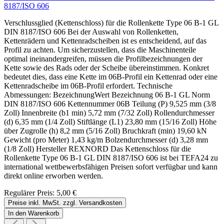
8187/ISO 606
Verschlussglied (Kettenschloss) für die Rollenkette Type 06 B-1 GL
DIN 8187/ISO 606 Bei der Auswahl von Rollenketten,
Kettenrädern und Kettenradscheiben ist es entscheidend, auf das
Profil zu achten. Um sicherzustellen, dass die Maschinenteile
optimal ineinandergreifen, müssen die Profilbezeichnungen der
Kette sowie des Rads oder der Scheibe übereinstimmen. Konkret
bedeutet dies, dass eine Kette im 06B-Profil ein Kettenrad oder eine
Kettenradscheibe im 06B-Profil erfordert. Technische
Abmessungen: BezeichnungWert Bezeichnung 06 B-1 GL Norm
DIN 8187/ISO 606 Kettennummer 06B Teilung (P) 9,525 mm (3/8
Zoll) Innenbreite (b1 min) 5,72 mm (7/32 Zoll) Rollendurchmesser
(d) 6,35 mm (1/4 Zoll) Stiftlänge (L1) 23,80 mm (15/16 Zoll) Höhe
über Zugrolle (h) 8,2 mm (5/16 Zoll) Bruchkraft (min) 19,60 kN
Gewicht (pro Meter) 1,43 kg/m Bolzendurchmesser (d) 3,28 mm
(1/8 Zoll) Hersteller REXNORD Das Kettenschloss für die
Rollenkette Type 06 B-1 GL DIN 8187/ISO 606 ist bei TEFA24 zu
international wettbewerbsfähigen Preisen sofort verfügbar und kann
direkt online erworben werden.
Regulärer Preis:
5,00 €
Preise inkl. MwSt. zzgl. Versandkosten
In den Warenkorb