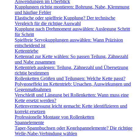
Anwendungen im Überblick
Kupplungen richtig montieren: Bohrung, Nabe, Klemmung
und häufige Fehler
Elastische oder spielfreie Kupplung? Der technische
Vergleich für die richtige Auswahl
Kupplung nach Drehmoment auswählen: Auslegung Schritt
für Schritt
Spielfreie Servokupplungen auswählen: Wann Präzision
entscheidend ist
Kettentriebe
Kettenrad zur Kette wählen: So passen Teilung, Zähnezahl
und Nabe zusammen
Kettentrieb auslegen: Teilung, Zähnezahl und Übersetzung
richtig bestimmen
Rollenketten Größen und Teilungen: Welche Kette passt?
Polygoneffekt im Kettentrieb: Ursachen, Auswirkungen und
Gegenmaßnahmen
Verschleiß und Längung bei Rollenketten: Wann muss eine
Kette ersetzt werden?
Kettenvermessung leicht gemacht: Kette identifizieren und
korrekt ersetzen
Professionelle Montage von Rollenketten
Spannelemente
Taper-Spannbuchsen oder Kegelspannelemente? Die richtige
Welle-Nabe-Verbindung wählen