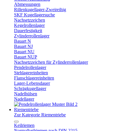
Abmessungen
Rillenkugellager-Zweireihig
SKF Kugellagersuche
Nachsetzzeichen
Kegelrollenlager
Dauerfestigkeit
Zylinderrollenlager
Bauart N
Bauart NJ
Bauart NU
Bauart NUP
Nachsetzzeichen für Zylinderrollenlager
Pendelrollenlager
Stehlagereinheiten
Flanschlagereinheiten
Lager-Lebensdauer
Schrägkugellager
Nadelhülsen
Nadellager
Riementriebe
Zur Kategorie Riementriebe
Keilriemen
Normalkeilriemen nach DIN 2215