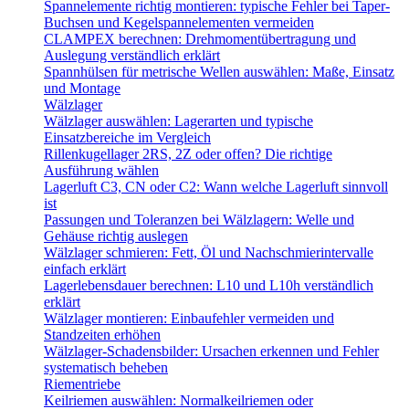
Spannelemente richtig montieren: typische Fehler bei Taper-
Buchsen und Kegelspannelementen vermeiden
CLAMPEX berechnen: Drehmomentübertragung und
Auslegung verständlich erklärt
Spannhülsen für metrische Wellen auswählen: Maße, Einsatz
und Montage
Wälzlager
Wälzlager auswählen: Lagerarten und typische
Einsatzbereiche im Vergleich
Rillenkugellager 2RS, 2Z oder offen? Die richtige
Ausführung wählen
Lagerluft C3, CN oder C2: Wann welche Lagerluft sinnvoll
ist
Passungen und Toleranzen bei Wälzlagern: Welle und
Gehäuse richtig auslegen
Wälzlager schmieren: Fett, Öl und Nachschmierintervalle
einfach erklärt
Lagerlebensdauer berechnen: L10 und L10h verständlich
erklärt
Wälzlager montieren: Einbaufehler vermeiden und
Standzeiten erhöhen
Wälzlager-Schadensbilder: Ursachen erkennen und Fehler
systematisch beheben
Riementriebe
Keilriemen auswählen: Normalkeilriemen oder