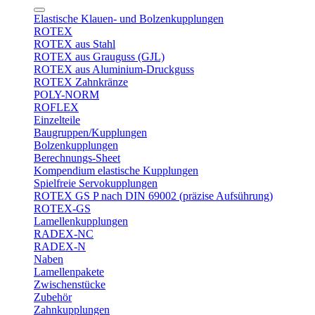
Elastische Klauen- und Bolzenkupplungen
ROTEX
ROTEX aus Stahl
ROTEX aus Grauguss (GJL)
ROTEX aus Aluminium-Druckguss
ROTEX Zahnkränze
POLY-NORM
ROFLEX
Einzelteile
Baugruppen/Kupplungen
Bolzenkupplungen
Berechnungs-Sheet
Kompendium elastische Kupplungen
Spielfreie Servokupplungen
ROTEX GS P nach DIN 69002 (präzise Aufsührung)
ROTEX-GS
Lamellenkupplungen
RADEX-NC
RADEX-N
Naben
Lamellenpakete
Zwischenstücke
Zubehör
Zahnkupplungen