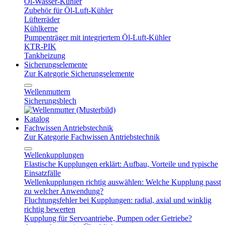
Öl-Wasser-Kühler
Zubehör für Öl-Luft-Kühler
Lüfterräder
Kühlkerne
Pumpenträger mit integriertem Öl-Luft-Kühler
KTR-PIK
Tankheizung
Sicherungselemente
Zur Kategorie Sicherungselemente
Wellenmuttern
Sicherungsblech
Katalog
Fachwissen Antriebstechnik
Zur Kategorie Fachwissen Antriebstechnik
Wellenkupplungen
Elastische Kupplungen erklärt: Aufbau, Vorteile und typische
Einsatzfälle
Wellenkupplungen richtig auswählen: Welche Kupplung passt
zu welcher Anwendung?
Fluchtungsfehler bei Kupplungen: radial, axial und winklig
richtig bewerten
Kupplung für Servoantriebe, Pumpen oder Getriebe?