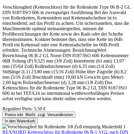
Verschlussglied (Kettenschloss) für die Rollenkette Type 06 B-2 GL
DIN 8187/ISO 606 in zweispuriger Ausführung Bei der Auswahl
von Rollenketten, Kettenrädern und Kettenradscheiben ist es
entscheidend, auf das Profil zu achten. Um sicherzustellen, dass die
Maschinenteile optimal ineinandergreifen, müssen die
Profilbezeichnungen der Kette sowie des Rads oder der Scheibe
übereinstimmen. Konkret bedeutet dies, dass eine Kette im 06B-
Profil ein Kettenrad oder eine Kettenradscheibe im 06B-Profil
erfordert. Technische Abmessungen: BezeichnungWert
Bezeichnung 06 B-2 GL Norm DIN 8187/ISO 606 Kettennummer
06B Teilung (P) 9,525 mm (3/8 Zoll) Innenbreite (b1 min) 13,97
mm (35/64 Zoll) Rollendurchmesser (d) 6,35 mm (1/4 Zoll)
Stiftlänge (L1) 23,80 mm (15/16 Zoll) Höhe über Zugrolle (h) 8,2
mm (5/16 Zoll) Bruchkraft (min) 19,60 kN Gewicht (pro Meter)
2,60 kg/m Bolzendurchmesser (d) 3,28 mm (1/8 Zoll) Das
Kettenschloss für die Rollenkette Type 06 B-2 GL DIN 8187/ISO
606 ist bei TEFA24 zu international wettbewerbsfähigen Preisen
sofort verfügbar und kann direkt online erworben werden.
Regulärer Preis:
5,50 €
Preise inkl. MwSt. zzgl. Versandkosten
In den Warenkorb
REXNORD Kettenschloss für Rollenkette 06 B-1 VGL nach DIN