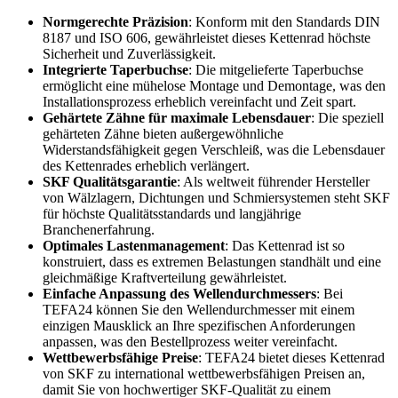
Normgerechte Präzision
: Konform mit den Standards DIN
8187 und ISO 606, gewährleistet dieses Kettenrad höchste
Sicherheit und Zuverlässigkeit.
Integrierte Taperbuchse
: Die mitgelieferte Taperbuchse
ermöglicht eine mühelose Montage und Demontage, was den
Installationsprozess erheblich vereinfacht und Zeit spart.
Gehärtete Zähne für maximale Lebensdauer
: Die speziell
gehärteten Zähne bieten außergewöhnliche
Widerstandsfähigkeit gegen Verschleiß, was die Lebensdauer
des Kettenrades erheblich verlängert.
SKF Qualitätsgarantie
: Als weltweit führender Hersteller
von Wälzlagern, Dichtungen und Schmiersystemen steht SKF
für höchste Qualitätsstandards und langjährige
Branchenerfahrung.
Optimales Lastenmanagement
: Das Kettenrad ist so
konstruiert, dass es extremen Belastungen standhält und eine
gleichmäßige Kraftverteilung gewährleistet.
Einfache Anpassung des Wellendurchmessers
: Bei
TEFA24 können Sie den Wellendurchmesser mit einem
einzigen Mausklick an Ihre spezifischen Anforderungen
anpassen, was den Bestellprozess weiter vereinfacht.
Wettbewerbsfähige Preise
: TEFA24 bietet dieses Kettenrad
von SKF zu international wettbewerbsfähigen Preisen an,
damit Sie von hochwertiger SKF-Qualität zu einem