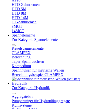
AT10
HTD-Zahnriemen
HTD 5M
HTD 8M
HTD 14M
GT-Zahnriemen
8MGT
14MGT
Spannelemente
Zur Kategorie Spannelemente
Kegelspannelemente
CLAMPEX
Berechnung
Taper-Spannbuchsen
Kompedium
Spannhülsen für metrische Wellen
Berechnungsbeispiel CLAMPEX
Hydraulik
Zur Kategorie Hydraulik
Aggregatebau
Pumpenträger für Hydraulikaggregate
Kühlsysteme