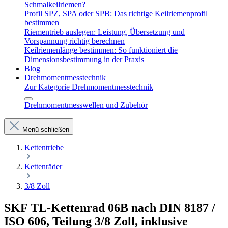
Schmalkeilriemen?
Profil SPZ, SPA oder SPB: Das richtige Keilriemenprofil
bestimmen
Riementrieb auslegen: Leistung, Übersetzung und
Vorspannung richtig berechnen
Keilriemenlänge bestimmen: So funktioniert die
Dimensionsbestimmung in der Praxis
Blog
Drehmomentmesstechnik
Zur Kategorie Drehmomentmesstechnik
Drehmomentmesswellen und Zubehör
Menü schließen
Kettentriebe
Kettenräder
3/8 Zoll
SKF TL-Kettenrad 06B nach DIN 8187 /
ISO 606, Teilung 3/8 Zoll, inklusive