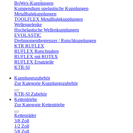
BoWex-Kupplungen
Kompendium unelastische Kupplungen
Metallbalgkupplungen
TOOLFLEX Metallbalgkupplungen
Wellengelenke
Hochelastische Wellenkupplungen
EVOLASTIC
Drehmomentbegrenzer / Rutschkupplungen
KTR RUFLEX
RUFLEX Rutschnaben
RUFLEX mit ROTEX
RUFLEX Ersatzteile
KTR-SI
Kupplungszubehör
Zur Kategorie Kupplungszubehör
KTR-SI Zubehör
Kettentriebe
Zur Kategorie Kettentriebe
Kettenräder
3/8 Zoll
1/2 Zoll
5/8 Zoll