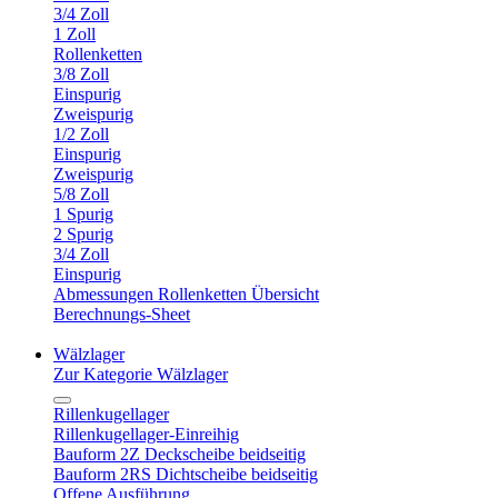
3/4 Zoll
1 Zoll
Rollenketten
3/8 Zoll
Einspurig
Zweispurig
1/2 Zoll
Einspurig
Zweispurig
5/8 Zoll
1 Spurig
2 Spurig
3/4 Zoll
Einspurig
Abmessungen Rollenketten Übersicht
Berechnungs-Sheet
Wälzlager
Zur Kategorie Wälzlager
Rillenkugellager
Rillenkugellager-Einreihig
Bauform 2Z Deckscheibe beidseitig
Bauform 2RS Dichtscheibe beidseitig
Offene Ausführung