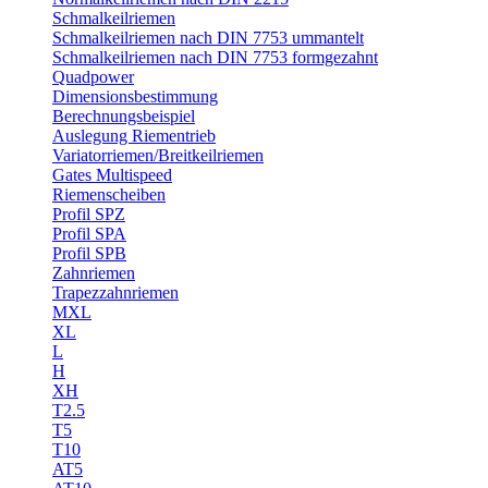
Schmalkeilriemen
Schmalkeilriemen nach DIN 7753 ummantelt
Schmalkeilriemen nach DIN 7753 formgezahnt
Quadpower
Dimensionsbestimmung
Berechnungsbeispiel
Auslegung Riementrieb
Variatorriemen/Breitkeilriemen
Gates Multispeed
Riemenscheiben
Profil SPZ
Profil SPA
Profil SPB
Zahnriemen
Trapezzahnriemen
MXL
XL
L
H
XH
T2.5
T5
T10
AT5