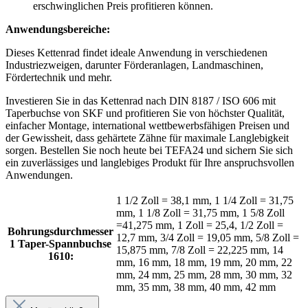
erschwinglichen Preis profitieren können.
Anwendungsbereiche:
Dieses Kettenrad findet ideale Anwendung in verschiedenen
Industriezweigen, darunter Förderanlagen, Landmaschinen,
Fördertechnik und mehr.
Investieren Sie in das Kettenrad nach DIN 8187 / ISO 606 mit
Taperbuchse von SKF und profitieren Sie von höchster Qualität,
einfacher Montage, international wettbewerbsfähigen Preisen und
der Gewissheit, dass gehärtete Zähne für maximale Langlebigkeit
sorgen. Bestellen Sie noch heute bei TEFA24 und sichern Sie sich
ein zuverlässiges und langlebiges Produkt für Ihre anspruchsvollen
Anwendungen.
1 1/2 Zoll = 38,1 mm, 1 1/4 Zoll = 31,75
mm, 1 1/8 Zoll = 31,75 mm, 1 5/8 Zoll
=41,275 mm, 1 Zoll = 25,4, 1/2 Zoll =
Bohrungsdurchmesser
12,7 mm, 3/4 Zoll = 19,05 mm, 5/8 Zoll =
1 Taper-Spannbuchse
15,875 mm, 7/8 Zoll = 22,225 mm, 14
1610:
mm, 16 mm, 18 mm, 19 mm, 20 mm, 22
mm, 24 mm, 25 mm, 28 mm, 30 mm, 32
mm, 35 mm, 38 mm, 40 mm, 42 mm