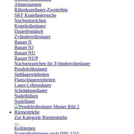
Abmessungen
Rillenkugellager-Zweireihig
SKF Kugellagersuche
Nachsetzzeichen
Kegelrollenlager
Dauerfestigkeit
Zylinderrollenlager
Bauart N
Bauart NJ
Bauart NU
Bauart NUP
Nachsetzzeichen für Zylinderrollenlager
Pendelrollenlager
Stehlagereinheiten
Flanschlagereinheiten
Lager-Lebensdauer
Schrägkugellager
Nadelhülsen
Nadellager
Riementriebe
Zur Kategorie Riementriebe
Keilriemen
Normalkeilriemen nach DIN 2215