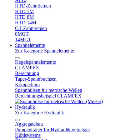
AT10
HTD-Zahnriemen
HTD 5M
HTD 8M
HTD 14M
GT-Zahnriemen
8MGT
14MGT
Spannelemente
Zur Kategorie Spannelemente
Kegelspannelemente
CLAMPEX
Berechnung
Taper-Spannbuchsen
Kompedium
Spannhülsen für metrische Wellen
Berechnungsbeispiel CLAMPEX
Hydraulik
Zur Kategorie Hydraulik
Aggregatebau
Pumpenträger für Hydraulikaggregate
Kühlsysteme