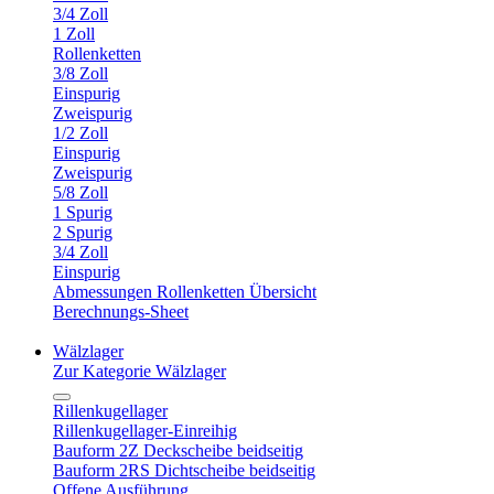
3/4 Zoll
1 Zoll
Rollenketten
3/8 Zoll
Einspurig
Zweispurig
1/2 Zoll
Einspurig
Zweispurig
5/8 Zoll
1 Spurig
2 Spurig
3/4 Zoll
Einspurig
Abmessungen Rollenketten Übersicht
Berechnungs-Sheet
Wälzlager
Zur Kategorie Wälzlager
Rillenkugellager
Rillenkugellager-Einreihig
Bauform 2Z Deckscheibe beidseitig
Bauform 2RS Dichtscheibe beidseitig
Offene Ausführung