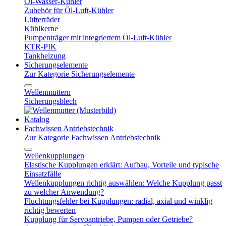
Öl-Wasser-Kühler
Zubehör für Öl-Luft-Kühler
Lüfterräder
Kühlkerne
Pumpenträger mit integriertem Öl-Luft-Kühler
KTR-PIK
Tankheizung
Sicherungselemente
Zur Kategorie Sicherungselemente
Wellenmuttern
Sicherungsblech
Katalog
Fachwissen Antriebstechnik
Zur Kategorie Fachwissen Antriebstechnik
Wellenkupplungen
Elastische Kupplungen erklärt: Aufbau, Vorteile und typische
Einsatzfälle
Wellenkupplungen richtig auswählen: Welche Kupplung passt
zu welcher Anwendung?
Fluchtungsfehler bei Kupplungen: radial, axial und winklig
richtig bewerten
Kupplung für Servoantriebe, Pumpen oder Getriebe?