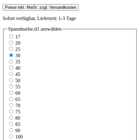
Preise inkl. MwSt. zzgl. Versandkosten
Sofort verfügbar, Lieferzeit: 1-3 Tage
Spannhuelse.d1
auswählen
17
20
25
30
35
40
45
50
55
60
65
70
75
80
85
90
100