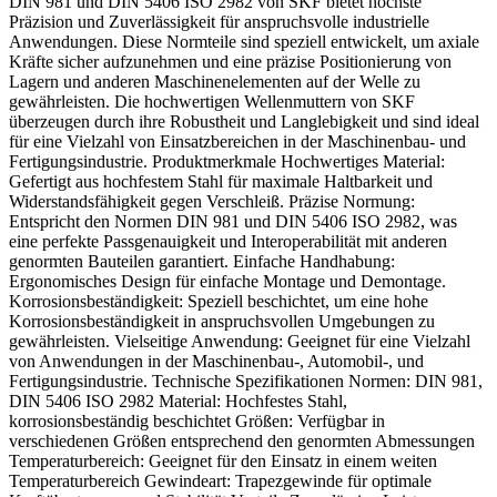
DIN 981 und DIN 5406 ISO 2982 von SKF bietet höchste
Präzision und Zuverlässigkeit für anspruchsvolle industrielle
Anwendungen. Diese Normteile sind speziell entwickelt, um axiale
Kräfte sicher aufzunehmen und eine präzise Positionierung von
Lagern und anderen Maschinenelementen auf der Welle zu
gewährleisten. Die hochwertigen Wellenmuttern von SKF
überzeugen durch ihre Robustheit und Langlebigkeit und sind ideal
für eine Vielzahl von Einsatzbereichen in der Maschinenbau- und
Fertigungsindustrie. Produktmerkmale Hochwertiges Material:
Gefertigt aus hochfestem Stahl für maximale Haltbarkeit und
Widerstandsfähigkeit gegen Verschleiß. Präzise Normung:
Entspricht den Normen DIN 981 und DIN 5406 ISO 2982, was
eine perfekte Passgenauigkeit und Interoperabilität mit anderen
genormten Bauteilen garantiert. Einfache Handhabung:
Ergonomisches Design für einfache Montage und Demontage.
Korrosionsbeständigkeit: Speziell beschichtet, um eine hohe
Korrosionsbeständigkeit in anspruchsvollen Umgebungen zu
gewährleisten. Vielseitige Anwendung: Geeignet für eine Vielzahl
von Anwendungen in der Maschinenbau-, Automobil-, und
Fertigungsindustrie. Technische Spezifikationen Normen: DIN 981,
DIN 5406 ISO 2982 Material: Hochfestes Stahl,
korrosionsbeständig beschichtet Größen: Verfügbar in
verschiedenen Größen entsprechend den genormten Abmessungen
Temperaturbereich: Geeignet für den Einsatz in einem weiten
Temperaturbereich Gewindeart: Trapezgewinde für optimale