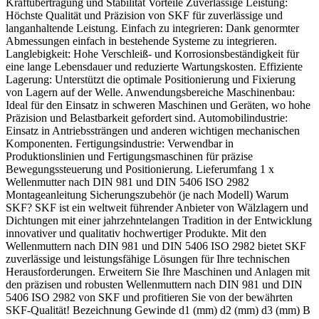
Kraftübertragung und Stabilität Vorteile Zuverlässige Leistung:
Höchste Qualität und Präzision von SKF für zuverlässige und
langanhaltende Leistung. Einfach zu integrieren: Dank genormter
Abmessungen einfach in bestehende Systeme zu integrieren.
Langlebigkeit: Hohe Verschleiß- und Korrosionsbeständigkeit für
eine lange Lebensdauer und reduzierte Wartungskosten. Effiziente
Lagerung: Unterstützt die optimale Positionierung und Fixierung
von Lagern auf der Welle. Anwendungsbereiche Maschinenbau:
Ideal für den Einsatz in schweren Maschinen und Geräten, wo hohe
Präzision und Belastbarkeit gefordert sind. Automobilindustrie:
Einsatz in Antriebssträngen und anderen wichtigen mechanischen
Komponenten. Fertigungsindustrie: Verwendbar in
Produktionslinien und Fertigungsmaschinen für präzise
Bewegungssteuerung und Positionierung. Lieferumfang 1 x
Wellenmutter nach DIN 981 und DIN 5406 ISO 2982
Montageanleitung Sicherungszubehör (je nach Modell) Warum
SKF? SKF ist ein weltweit führender Anbieter von Wälzlagern und
Dichtungen mit einer jahrzehntelangen Tradition in der Entwicklung
innovativer und qualitativ hochwertiger Produkte. Mit den
Wellenmuttern nach DIN 981 und DIN 5406 ISO 2982 bietet SKF
zuverlässige und leistungsfähige Lösungen für Ihre technischen
Herausforderungen. Erweitern Sie Ihre Maschinen und Anlagen mit
den präzisen und robusten Wellenmuttern nach DIN 981 und DIN
5406 ISO 2982 von SKF und profitieren Sie von der bewährten
SKF-Qualität! Bezeichnung Gewinde d1 (mm) d2 (mm) d3 (mm) B