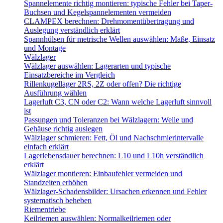
Spannelemente richtig montieren: typische Fehler bei Taper-
Buchsen und Kegelspannelementen vermeiden
CLAMPEX berechnen: Drehmomentübertragung und
Auslegung verständlich erklärt
Spannhülsen für metrische Wellen auswählen: Maße, Einsatz
und Montage
Wälzlager
Wälzlager auswählen: Lagerarten und typische
Einsatzbereiche im Vergleich
Rillenkugellager 2RS, 2Z oder offen? Die richtige
Ausführung wählen
Lagerluft C3, CN oder C2: Wann welche Lagerluft sinnvoll
ist
Passungen und Toleranzen bei Wälzlagern: Welle und
Gehäuse richtig auslegen
Wälzlager schmieren: Fett, Öl und Nachschmierintervalle
einfach erklärt
Lagerlebensdauer berechnen: L10 und L10h verständlich
erklärt
Wälzlager montieren: Einbaufehler vermeiden und
Standzeiten erhöhen
Wälzlager-Schadensbilder: Ursachen erkennen und Fehler
systematisch beheben
Riementriebe
Keilriemen auswählen: Normalkeilriemen oder