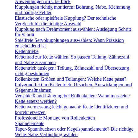
Anwendungen im Überblick
Kupplungen richtig montieren: Bohrung, Nabe, Klemmung
und häufige Fehler
Elastische oder spielfreie Kupplung? Der technische
Vergleich für die richtige Auswahl
Kupplung nach Drehmoment auswählen: Auslegung Schritt
für Schritt
Spielfreie Servokupplungen auswählen: Wann Präzision
entscheidend ist
Kettentriebe
Kettenrad zur Kette wählen: So passen Teilung, Zähnezahl
und Nabe zusammen
Kettentrieb auslegen: Teilung, Zähnezahl und Übersetzung
richtig bestimmen
Rollenketten Größen und Teilungen: Welche Kette passt?
Polygoneffekt im Kettentrieb: Ursachen, Auswirkungen und
Gegenmaßnahmen
Verschleiß und Längung bei Rollenketten: Wann muss eine
Kette ersetzt werden?
Kettenvermessung leicht gemacht: Kette identifizieren und
korrekt ersetzen
Professionelle Montage von Rollenketten
Spannelemente
Taper-Spannbuchsen oder Kegelspannelemente? Die richtige
Welle-Nabe-Verbindung wählen