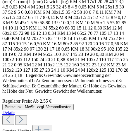
(mm) G (mm) h (mm) Gewicht (kg) KM 3 M 17x1 20 28 40 7 3,2
4,5 0,03 KM 4 M 20x1.5 25 32 45 8 4 5 0,05 KM 5 M 25x1.5 30
37 52 9 5 6 0,08 KM 6 M 30x1.5 35 42 58 10 6 7 0,11 KM 7 M
35x1.5 40 47 65 11 7 8 0,14 KM 8 M 40x1.5 45 52 72 12 8 9 0,17
KM 9 M 45x1.5 50 58 80 13 9 10 0,21 KM 10 M 50x1.5 55 62 85
14 10 11 0,25 KM 11 M 55x2 60 68 92 15 11 12 0,30 KM 12 M
60x2 65 72 98 16 12 13 0,34 KM 13 M 65x2 70 77 105 17 13 14
0,40 KM 14 M 70x2 75 82 110 18 14 15 0,45 KM 15 M 75x2 80
87 115 19 15 16 0,50 KM 16 M 80x2 85 92 120 20 16 17 0,56 KM
17 M 85x2 90 97 130 21 17 18 0,65 KM 18 M 90x2 95 102 135 22
18 19 0,72 KM 19 M 95x2 100 107 145 23 19 20 0,80 KM 20 M
100x2 105 112 150 24 20 21 0,88 KM 21 M 105x2 110 117 155 25
21 22 0,95 KM 22 M 110x2 115 122 160 26 22 23 1,02 KM 23 M
115x2 120 127 165 27 23 24 1,10 KM 24 M 120x2 125 132 170 28
24 25 1,18 Legende: Gewinde: Gewindebezeichnung der
Wellenmutter. d1: Außendurchmesser. d2: Innendurchmesser. d3:
Schlüsselweite. B: Gesamthöhe der Mutter. G: Höhe des Gewindes.
h: Höhe der Nut. Gewicht: Gewicht der Wellenmutter.
Regulärer Preis:
Ab
2,55 €
Preise inkl. MwSt. zzgl. Versandkosten
Details