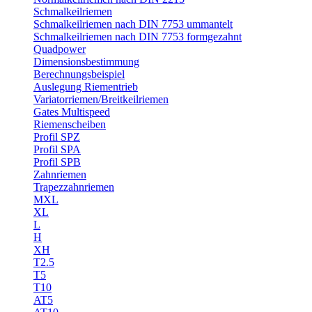
Schmalkeilriemen
Schmalkeilriemen nach DIN 7753 ummantelt
Schmalkeilriemen nach DIN 7753 formgezahnt
Quadpower
Dimensionsbestimmung
Berechnungsbeispiel
Auslegung Riementrieb
Variatorriemen/Breitkeilriemen
Gates Multispeed
Riemenscheiben
Profil SPZ
Profil SPA
Profil SPB
Zahnriemen
Trapezzahnriemen
MXL
XL
L
H
XH
T2.5
T5
T10
AT5