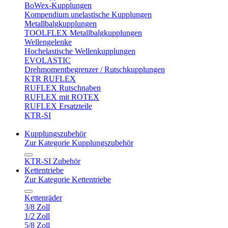
BoWex-Kupplungen
Kompendium unelastische Kupplungen
Metallbalgkupplungen
TOOLFLEX Metallbalgkupplungen
Wellengelenke
Hochelastische Wellenkupplungen
EVOLASTIC
Drehmomentbegrenzer / Rutschkupplungen
KTR RUFLEX
RUFLEX Rutschnaben
RUFLEX mit ROTEX
RUFLEX Ersatzteile
KTR-SI
Kupplungszubehör
Zur Kategorie Kupplungszubehör
KTR-SI Zubehör
Kettentriebe
Zur Kategorie Kettentriebe
Kettenräder
3/8 Zoll
1/2 Zoll
5/8 Zoll