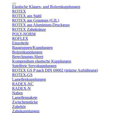
Elastische Klauen- und Bolzenkupplungen
ROTEX
ROTEX aus Stahl
ROTEX aus Grauguss (GJL)
ROTEX aus Aluminium-Druckguss
ROTEX Zahnkränze
POLY-NORM
ROFLEX
Einzelteile
Baugruppen/Kupplungen
Bolzenkupplungen
Berechnungs-Sheet
Kompendium elastische Kupplungen
Spielfreie Servokupplungen
ROTEX GS P nach DIN 69002 (präzise Aufsührung)
ROTEX-GS
Lamellenkupplungen
RADEX-NC
RADEX-N
Naben
Lamellenpakete
Zwischenstücke
Zubehör
Zahnkupplungen