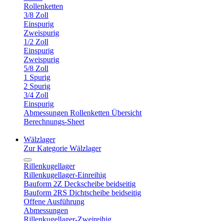
Rollenketten
3/8 Zoll
Einspurig
Zweispurig
1/2 Zoll
Einspurig
Zweispurig
5/8 Zoll
1 Spurig
2 Spurig
3/4 Zoll
Einspurig
Abmessungen Rollenketten Übersicht
Berechnungs-Sheet
Wälzlager
Zur Kategorie Wälzlager
Rillenkugellager
Rillenkugellager-Einreihig
Bauform 2Z Deckscheibe beidseitig
Bauform 2RS Dichtscheibe beidseitig
Offene Ausführung
Abmessungen
Rillenkugellager-Zweireihig