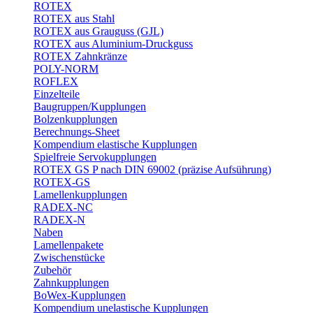
ROTEX
ROTEX aus Stahl
ROTEX aus Grauguss (GJL)
ROTEX aus Aluminium-Druckguss
ROTEX Zahnkränze
POLY-NORM
ROFLEX
Einzelteile
Baugruppen/Kupplungen
Bolzenkupplungen
Berechnungs-Sheet
Kompendium elastische Kupplungen
Spielfreie Servokupplungen
ROTEX GS P nach DIN 69002 (präzise Aufsührung)
ROTEX-GS
Lamellenkupplungen
RADEX-NC
RADEX-N
Naben
Lamellenpakete
Zwischenstücke
Zubehör
Zahnkupplungen
BoWex-Kupplungen
Kompendium unelastische Kupplungen