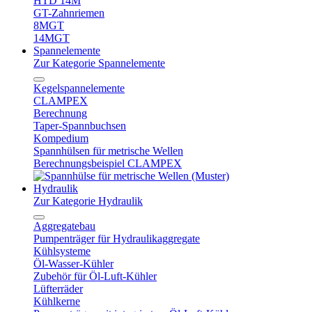
HTD 14M
GT-Zahnriemen
8MGT
14MGT
Spannelemente
Zur Kategorie Spannelemente
Kegelspannelemente
CLAMPEX
Berechnung
Taper-Spannbuchsen
Kompedium
Spannhülsen für metrische Wellen
Berechnungsbeispiel CLAMPEX
Hydraulik
Zur Kategorie Hydraulik
Aggregatebau
Pumpenträger für Hydraulikaggregate
Kühlsysteme
Öl-Wasser-Kühler
Zubehör für Öl-Luft-Kühler
Lüfterräder
Kühlkerne