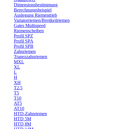
Dimensionsbestimmung
Berechnungsbeispiel
Auslegung Riementrieb
Variatorriemen/Breitkeilriemen
Gates Multispeed
Riemenscheiben
Profil SPZ
Profil SPA
Profil SPB
Zahnriemen
Trapezzahnriemen
MXL
XL
L
H
XH
T2.5
T5
T10
AT5
AT10
HTD-Zahnriemen
HTD 5M
HTD 8M