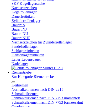
SKF Kugellagersuche
Nachsetzzeichen
Kegelrollenlager
Dauerfestigkeit
Zylinderrollenlager
Bauart N
Bauart NJ
Bauart NU
Bauart NUP
Nachsetzzeichen für Zylinderrollenlager
Pendelrollenlager
Stehlagereinheiten
Flanschlagereinheiten
Lager-Lebensdauer
Nadellager
Riementriebe
Zur Kategorie Riementriebe
Keilriemen
Normalkeilriemen nach DIN 2215
Schmalkeilriemen
Schmalkeilriemen nach DIN 7753 ummantelt
Schmalkeilriemen nach DIN 7753 formgezahnt
Quadpower