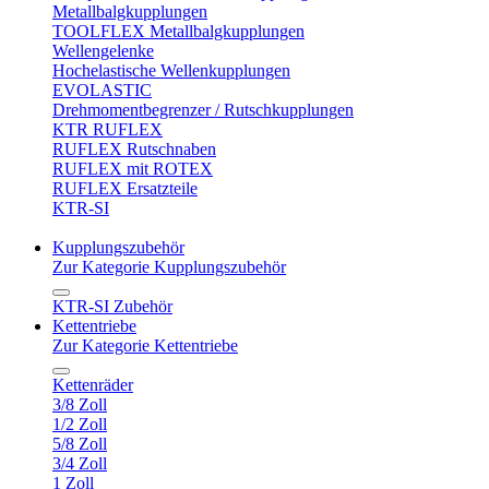
Metallbalgkupplungen
TOOLFLEX Metallbalgkupplungen
Wellengelenke
Hochelastische Wellenkupplungen
EVOLASTIC
Drehmomentbegrenzer / Rutschkupplungen
KTR RUFLEX
RUFLEX Rutschnaben
RUFLEX mit ROTEX
RUFLEX Ersatzteile
KTR-SI
Kupplungszubehör
Zur Kategorie Kupplungszubehör
KTR-SI Zubehör
Kettentriebe
Zur Kategorie Kettentriebe
Kettenräder
3/8 Zoll
1/2 Zoll
5/8 Zoll
3/4 Zoll
1 Zoll