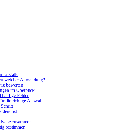
nsatzfälle
 zu welcher Anwendung?
htig bewerten
ngen im Überblick
 häufige Fehler
für die richtige Auswahl
Schritt
idend ist
nd Nabe zusammen
htig bestimmen