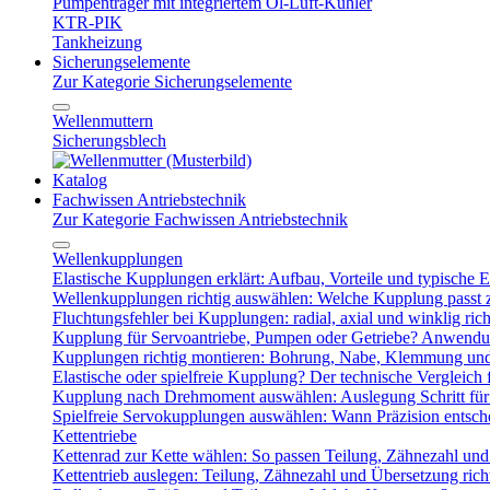
Pumpenträger mit integriertem Öl-Luft-Kühler
KTR-PIK
Tankheizung
Sicherungselemente
Zur Kategorie Sicherungselemente
Wellenmuttern
Sicherungsblech
Katalog
Fachwissen Antriebstechnik
Zur Kategorie Fachwissen Antriebstechnik
Wellenkupplungen
Elastische Kupplungen erklärt: Aufbau, Vorteile und typische Ei
Wellenkupplungen richtig auswählen: Welche Kupplung passt
Fluchtungsfehler bei Kupplungen: radial, axial und winklig ric
Kupplung für Servoantriebe, Pumpen oder Getriebe? Anwendu
Kupplungen richtig montieren: Bohrung, Nabe, Klemmung und
Elastische oder spielfreie Kupplung? Der technische Vergleich 
Kupplung nach Drehmoment auswählen: Auslegung Schritt für 
Spielfreie Servokupplungen auswählen: Wann Präzision entsche
Kettentriebe
Kettenrad zur Kette wählen: So passen Teilung, Zähnezahl u
Kettentrieb auslegen: Teilung, Zähnezahl und Übersetzung ric