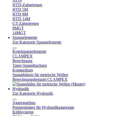
AT10
HTD-Zahnriemen
HTD 5M
HTD 8M
HTD 14M
GT-Zahnriemen
8MGT
14MGT
Spannelemente
Zur Kategorie Spannelemente
Kegelspannelemente
CLAMPEX
Berechnung
Taper-Spannbuchsen
Kompedium
Spannhülsen für metrische Wellen
Berechnungsbeispiel CLAMPEX
Hydraulik
Zur Kategorie Hydraulik
Aggregatebau
Pumpenträger für Hydraulikaggregate
Kühlsysteme