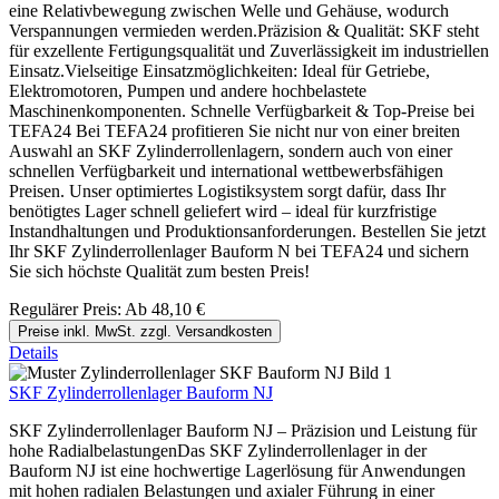
eine Relativbewegung zwischen Welle und Gehäuse, wodurch
Verspannungen vermieden werden.Präzision & Qualität: SKF steht
für exzellente Fertigungsqualität und Zuverlässigkeit im industriellen
Einsatz.Vielseitige Einsatzmöglichkeiten: Ideal für Getriebe,
Elektromotoren, Pumpen und andere hochbelastete
Maschinenkomponenten. Schnelle Verfügbarkeit & Top-Preise bei
TEFA24 Bei TEFA24 profitieren Sie nicht nur von einer breiten
Auswahl an SKF Zylinderrollenlagern, sondern auch von einer
schnellen Verfügbarkeit und international wettbewerbsfähigen
Preisen. Unser optimiertes Logistiksystem sorgt dafür, dass Ihr
benötigtes Lager schnell geliefert wird – ideal für kurzfristige
Instandhaltungen und Produktionsanforderungen. Bestellen Sie jetzt
Ihr SKF Zylinderrollenlager Bauform N bei TEFA24 und sichern
Sie sich höchste Qualität zum besten Preis!
Regulärer Preis:
Ab
48,10 €
Preise inkl. MwSt. zzgl. Versandkosten
Details
SKF Zylinderrollenlager Bauform NJ
SKF Zylinderrollenlager Bauform NJ – Präzision und Leistung für
hohe RadialbelastungenDas SKF Zylinderrollenlager in der
Bauform NJ ist eine hochwertige Lagerlösung für Anwendungen
mit hohen radialen Belastungen und axialer Führung in einer