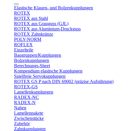
Elastische Klauen- und Bolzenkupplungen
ROTEX
ROTEX aus Stahl
ROTEX aus Grauguss (GJL)
ROTEX aus Aluminium-Druckguss
ROTEX Zahnkränze
POLY-NORM
ROFLEX
Einzelteile
Baugruppen/Kupplungen
Bolzenkupplungen
Berechnungs-Sheet
Kompendium elastische Kupplungen
Spielfreie Servokupplungen
ROTEX GS P nach DIN 69002 (präzise Aufsührung)
ROTEX-GS
Lamellenkupplungen
RADEX-NC
RADEX-N
Naben
Lamellenpakete
Zwischenstücke
Zubehör
Zahnkupplungen