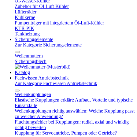
Öl-Wasser-Kühler
Zubehör für Öl-Luft-Kühler
Lüfterräder
Kühlkerne
Pumpenträger mit integriertem Öl-Luft-Kühler
KTR-PIK
Tankheizung
Sicherungselemente
Zur Kategorie Sicherungselemente
Wellenmuttern
Sicherungsblech
Katalog
Fachwissen Antriebstechnik
Zur Kategorie Fachwissen Antriebstechnik
Wellenkupplungen
Elastische Kupplungen erklärt: Aufbau, Vorteile und typische
Einsatzfälle
Wellenkupplungen richtig auswählen: Welche Kupplung passt
zu welcher Anwendung?
Fluchtungsfehler bei Kupplungen: radial, axial und winklig
richtig bewerten
Kupplung für Servoantriebe, Pumpen oder Getriebe?