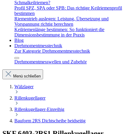
Schmalkeilriemen?
Profil SPZ, SPA oder SPB: Das richtige Keilriemenprofil
bestimmen
Riementrieb auslegen: Leistung, Übersetzung und
Vorspannung richtig berechnen
Keilriemenlänge bestimmen: So funktioniert die
Dimensionsbestimmung in der Praxis
Blog
Drehmomentmesstechnik
Zur Kategorie Drehmomentmesstechnik
Drehmomentmesswellen und Zubehör
Menü schließen
Wälzlager
Rillenkugellager
Rillenkugellager-Einreihig
Bauform 2RS Dichtscheibe beidseitig
SKF 6403-2RS1 Rillenkugellager