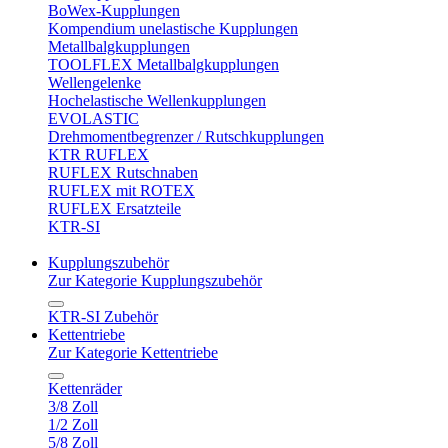
BoWex-Kupplungen
Kompendium unelastische Kupplungen
Metallbalgkupplungen
TOOLFLEX Metallbalgkupplungen
Wellengelenke
Hochelastische Wellenkupplungen
EVOLASTIC
Drehmomentbegrenzer / Rutschkupplungen
KTR RUFLEX
RUFLEX Rutschnaben
RUFLEX mit ROTEX
RUFLEX Ersatzteile
KTR-SI
Kupplungszubehör
Zur Kategorie Kupplungszubehör
KTR-SI Zubehör
Kettentriebe
Zur Kategorie Kettentriebe
Kettenräder
3/8 Zoll
1/2 Zoll
5/8 Zoll