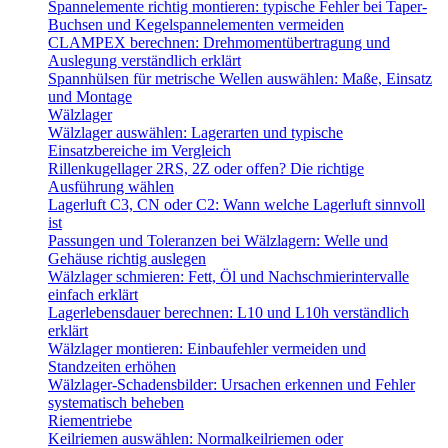
Spannelemente richtig montieren: typische Fehler bei Taper-
Buchsen und Kegelspannelementen vermeiden
CLAMPEX berechnen: Drehmomentübertragung und
Auslegung verständlich erklärt
Spannhülsen für metrische Wellen auswählen: Maße, Einsatz
und Montage
Wälzlager
Wälzlager auswählen: Lagerarten und typische
Einsatzbereiche im Vergleich
Rillenkugellager 2RS, 2Z oder offen? Die richtige
Ausführung wählen
Lagerluft C3, CN oder C2: Wann welche Lagerluft sinnvoll
ist
Passungen und Toleranzen bei Wälzlagern: Welle und
Gehäuse richtig auslegen
Wälzlager schmieren: Fett, Öl und Nachschmierintervalle
einfach erklärt
Lagerlebensdauer berechnen: L10 und L10h verständlich
erklärt
Wälzlager montieren: Einbaufehler vermeiden und
Standzeiten erhöhen
Wälzlager-Schadensbilder: Ursachen erkennen und Fehler
systematisch beheben
Riementriebe
Keilriemen auswählen: Normalkeilriemen oder