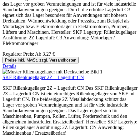
das Lager vor groben Verunreinigungen und ist für viele industrielle
Standardanwendungen geeignet. Durch die erhöhte Lagerluft C3
eignet sich das Lager besonders für Anwendungen mit höheren
Drehzahlen, Wärmeentwicklung oder Presssitz, zum Beispiel als
Motorlager bzw. Elektromotorlager in Elektromotoren, Pumpen,
Lüftern und Maschinen. Hersteller: SKF Lagertyp: Rillenkugellager
Ausführung: 2Z Lagerluft: C3 Anwendung: Motorlager /
Elektromotorlager
Regulärer Preis:
Ab
3,27 €
Preise inkl. MwSt. zzgl. Versandkosten
Details
SKF Rillenkugellager 2Z – Lagerluft CN
SKF Rillenkugellager 2Z – Lagerluft CN Das SKF Rillenkugellager
2Z – Lagerluft CN ist ein einreihiges Rillenkugellager von SKF mit
Lagerluft CN. Die beidseitige 2Z-Metallabdeckung schützt das
Lager vor groben Verunreinigungen und ist für viele industrielle
Standardanwendungen geeignet. Das Lager eignet sich für
Maschinenbau, Pumpen, Rollen, Lüfter, Fördertechnik und den
allgemeinen industriellen Ersatzteilbedarf. Hersteller: SKF Lagertyp:
Rillenkugellager Ausführung: 2Z Lagerluft: CN Anwendung:
Maschinenbau / Ersatzteilbedarf