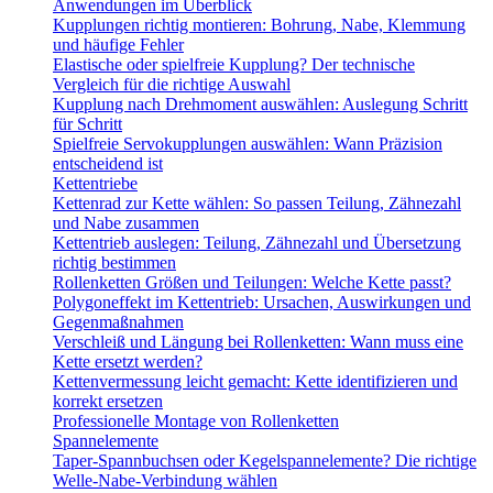
Anwendungen im Überblick
Kupplungen richtig montieren: Bohrung, Nabe, Klemmung
und häufige Fehler
Elastische oder spielfreie Kupplung? Der technische
Vergleich für die richtige Auswahl
Kupplung nach Drehmoment auswählen: Auslegung Schritt
für Schritt
Spielfreie Servokupplungen auswählen: Wann Präzision
entscheidend ist
Kettentriebe
Kettenrad zur Kette wählen: So passen Teilung, Zähnezahl
und Nabe zusammen
Kettentrieb auslegen: Teilung, Zähnezahl und Übersetzung
richtig bestimmen
Rollenketten Größen und Teilungen: Welche Kette passt?
Polygoneffekt im Kettentrieb: Ursachen, Auswirkungen und
Gegenmaßnahmen
Verschleiß und Längung bei Rollenketten: Wann muss eine
Kette ersetzt werden?
Kettenvermessung leicht gemacht: Kette identifizieren und
korrekt ersetzen
Professionelle Montage von Rollenketten
Spannelemente
Taper-Spannbuchsen oder Kegelspannelemente? Die richtige
Welle-Nabe-Verbindung wählen