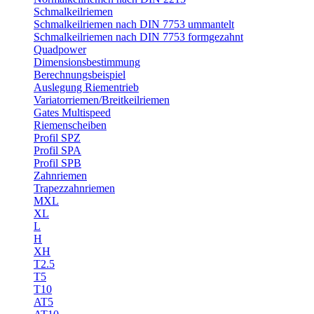
Schmalkeilriemen
Schmalkeilriemen nach DIN 7753 ummantelt
Schmalkeilriemen nach DIN 7753 formgezahnt
Quadpower
Dimensionsbestimmung
Berechnungsbeispiel
Auslegung Riementrieb
Variatorriemen/Breitkeilriemen
Gates Multispeed
Riemenscheiben
Profil SPZ
Profil SPA
Profil SPB
Zahnriemen
Trapezzahnriemen
MXL
XL
L
H
XH
T2.5
T5
T10
AT5