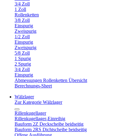
3/4 Zoll
1 Zoll
Rollenketten
3/8 Zoll
Einspurig
Zweispurig
1/2 Zoll
Einspurig
Zweispurig
5/8 Zoll
1 Spurig
2 Spurig
3/4 Zoll
Einspurig
Abmessungen Rollenketten Übersicht
Berechnungs-Sheet
Wälzlager
Zur Kategorie Wälzlager
Rillenkugellager
Rillenkugellager-Einreihig
Bauform 2Z Deckscheibe beidseitig
Bauform 2RS Dichtscheibe beidseitig
Offene Ausführung