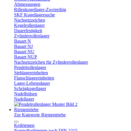
Abmessungen
Rillenkugellager-Zweireihig
SKF Kugellagersuche
Nachsetzzeichen
Kegelrollenlager
Dauerfestigkeit
Zylinderrollenlager
Bauart N
Bauart NJ
Bauart NU
Bauart NUP
Nachsetzzeichen für Zylinderrollenlager
Pendelrollenlager
Stehlagereinheiten
Flanschlagereinheiten
Lager-Lebensdauer
Schrägkugellager
Nadelhülsen
Nadellager
Riementriebe
Zur Kategorie Riementriebe
Keilriemen
Normalkeilriemen nach DIN 2215