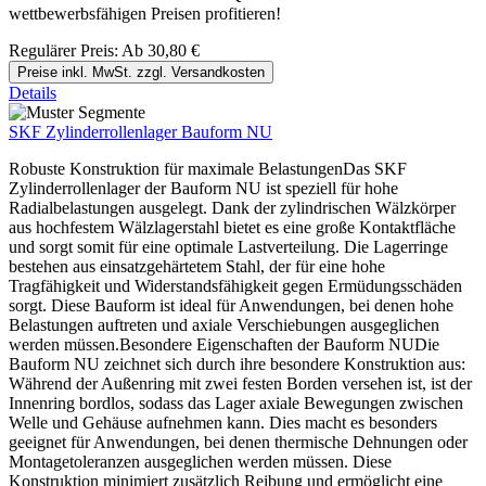
wettbewerbsfähigen Preisen profitieren!
Regulärer Preis:
Ab
30,80 €
Preise inkl. MwSt. zzgl. Versandkosten
Details
SKF Zylinderrollenlager Bauform NU
Robuste Konstruktion für maximale BelastungenDas SKF
Zylinderrollenlager der Bauform NU ist speziell für hohe
Radialbelastungen ausgelegt. Dank der zylindrischen Wälzkörper
aus hochfestem Wälzlagerstahl bietet es eine große Kontaktfläche
und sorgt somit für eine optimale Lastverteilung. Die Lagerringe
bestehen aus einsatzgehärtetem Stahl, der für eine hohe
Tragfähigkeit und Widerstandsfähigkeit gegen Ermüdungsschäden
sorgt. Diese Bauform ist ideal für Anwendungen, bei denen hohe
Belastungen auftreten und axiale Verschiebungen ausgeglichen
werden müssen.Besondere Eigenschaften der Bauform NUDie
Bauform NU zeichnet sich durch ihre besondere Konstruktion aus:
Während der Außenring mit zwei festen Borden versehen ist, ist der
Innenring bordlos, sodass das Lager axiale Bewegungen zwischen
Welle und Gehäuse aufnehmen kann. Dies macht es besonders
geeignet für Anwendungen, bei denen thermische Dehnungen oder
Montagetoleranzen ausgeglichen werden müssen. Diese
Konstruktion minimiert zusätzlich Reibung und ermöglicht eine