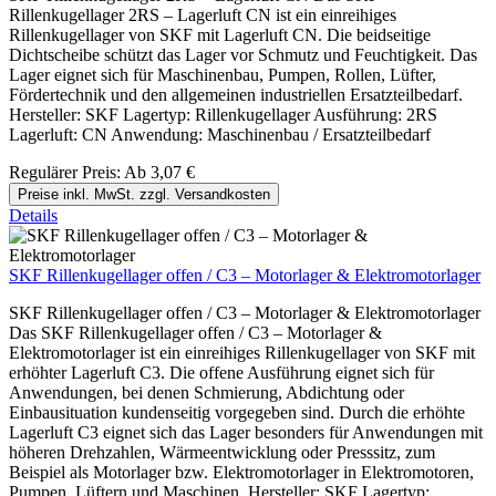
Rillenkugellager 2RS – Lagerluft CN ist ein einreihiges
Rillenkugellager von SKF mit Lagerluft CN. Die beidseitige
Dichtscheibe schützt das Lager vor Schmutz und Feuchtigkeit. Das
Lager eignet sich für Maschinenbau, Pumpen, Rollen, Lüfter,
Fördertechnik und den allgemeinen industriellen Ersatzteilbedarf.
Hersteller: SKF Lagertyp: Rillenkugellager Ausführung: 2RS
Lagerluft: CN Anwendung: Maschinenbau / Ersatzteilbedarf
Regulärer Preis:
Ab
3,07 €
Preise inkl. MwSt. zzgl. Versandkosten
Details
SKF Rillenkugellager offen / C3 – Motorlager & Elektromotorlager
SKF Rillenkugellager offen / C3 – Motorlager & Elektromotorlager
Das SKF Rillenkugellager offen / C3 – Motorlager &
Elektromotorlager ist ein einreihiges Rillenkugellager von SKF mit
erhöhter Lagerluft C3. Die offene Ausführung eignet sich für
Anwendungen, bei denen Schmierung, Abdichtung oder
Einbausituation kundenseitig vorgegeben sind. Durch die erhöhte
Lagerluft C3 eignet sich das Lager besonders für Anwendungen mit
höheren Drehzahlen, Wärmeentwicklung oder Presssitz, zum
Beispiel als Motorlager bzw. Elektromotorlager in Elektromotoren,
Pumpen, Lüftern und Maschinen. Hersteller: SKF Lagertyp: