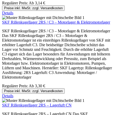
Regulärer Preis:
Ab
3,14 €
Preise inkl. MwSt. zzgl. Versandkosten
Details
SKF Rillenkugellager 2RS / C3 – Motorlager & Elektromotorlager
SKF Rillenkugellager 2RS / C3 – Motorlager & Elektromotorlager
Das SKF Rillenkugellager 2RS / C3 – Motorlager &
Elektromotorlager ist ein einreihiges Rillenkugellager von SKF mit
erhöhter Lagerluft C3. Die beidseitige Dichtscheibe schützt das
Lager vor Schmutz und Feuchtigkeit. Durch die erhöhte Lagerluft
C3 eignet sich das Lager besonders für Anwendungen mit höheren
Drehzahlen, Wärmeentwicklung oder Presssitz, zum Beispiel als
Motorlager bzw. Elektromotorlager in Elektromotoren, Pumpen,
Lüftern und Maschinen. Hersteller: SKF Lagertyp: Rillenkugellager
Ausführung: 2RS Lagerluft: C3 Anwendung: Motorlager /
Elektromotorlager
Regulärer Preis:
Ab
3,30 €
Preise inkl. MwSt. zzgl. Versandkosten
Details
SKF Rillenkugellager 2RS – Lagerluft CN
SKF Rillenkugellager 2RS – Lagerluft CN Das SKF