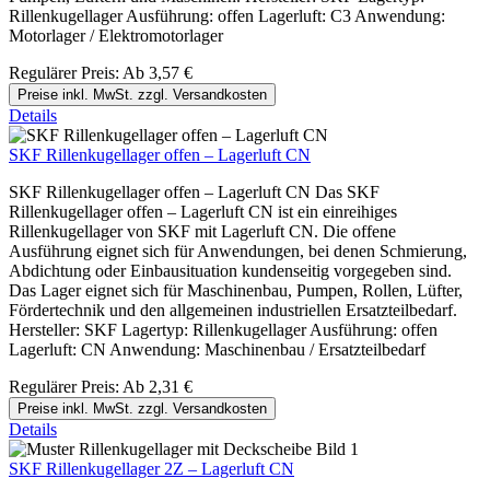
Rillenkugellager Ausführung: offen Lagerluft: C3 Anwendung:
Motorlager / Elektromotorlager
Regulärer Preis:
Ab
3,57 €
Preise inkl. MwSt. zzgl. Versandkosten
Details
SKF Rillenkugellager offen – Lagerluft CN
SKF Rillenkugellager offen – Lagerluft CN Das SKF
Rillenkugellager offen – Lagerluft CN ist ein einreihiges
Rillenkugellager von SKF mit Lagerluft CN. Die offene
Ausführung eignet sich für Anwendungen, bei denen Schmierung,
Abdichtung oder Einbausituation kundenseitig vorgegeben sind.
Das Lager eignet sich für Maschinenbau, Pumpen, Rollen, Lüfter,
Fördertechnik und den allgemeinen industriellen Ersatzteilbedarf.
Hersteller: SKF Lagertyp: Rillenkugellager Ausführung: offen
Lagerluft: CN Anwendung: Maschinenbau / Ersatzteilbedarf
Regulärer Preis:
Ab
2,31 €
Preise inkl. MwSt. zzgl. Versandkosten
Details
SKF Rillenkugellager 2Z – Lagerluft CN