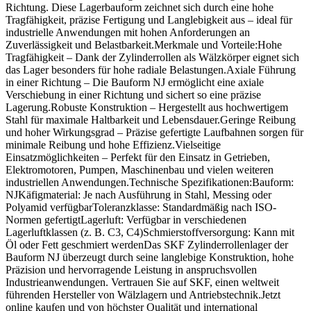
Richtung. Diese Lagerbauform zeichnet sich durch eine hohe
Tragfähigkeit, präzise Fertigung und Langlebigkeit aus – ideal für
industrielle Anwendungen mit hohen Anforderungen an
Zuverlässigkeit und Belastbarkeit.Merkmale und Vorteile:Hohe
Tragfähigkeit – Dank der Zylinderrollen als Wälzkörper eignet sich
das Lager besonders für hohe radiale Belastungen.Axiale Führung
in einer Richtung – Die Bauform NJ ermöglicht eine axiale
Verschiebung in einer Richtung und sichert so eine präzise
Lagerung.Robuste Konstruktion – Hergestellt aus hochwertigem
Stahl für maximale Haltbarkeit und Lebensdauer.Geringe Reibung
und hoher Wirkungsgrad – Präzise gefertigte Laufbahnen sorgen für
minimale Reibung und hohe Effizienz.Vielseitige
Einsatzmöglichkeiten – Perfekt für den Einsatz in Getrieben,
Elektromotoren, Pumpen, Maschinenbau und vielen weiteren
industriellen Anwendungen.Technische Spezifikationen:Bauform:
NJKäfigmaterial: Je nach Ausführung in Stahl, Messing oder
Polyamid verfügbarToleranzklasse: Standardmäßig nach ISO-
Normen gefertigtLagerluft: Verfügbar in verschiedenen
Lagerluftklassen (z. B. C3, C4)Schmierstoffversorgung: Kann mit
Öl oder Fett geschmiert werdenDas SKF Zylinderrollenlager der
Bauform NJ überzeugt durch seine langlebige Konstruktion, hohe
Präzision und hervorragende Leistung in anspruchsvollen
Industrieanwendungen. Vertrauen Sie auf SKF, einen weltweit
führenden Hersteller von Wälzlagern und Antriebstechnik.Jetzt
online kaufen und von höchster Qualität und international