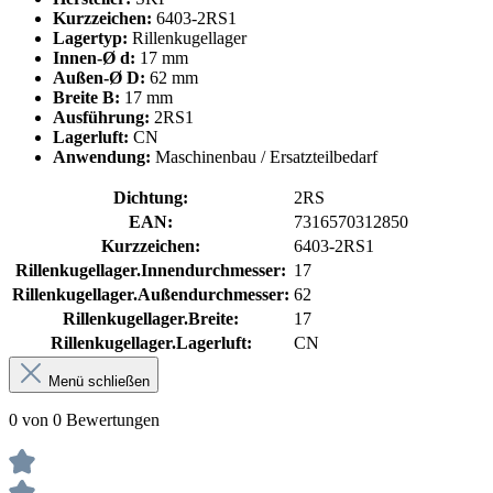
Kurzzeichen:
6403-2RS1
Lagertyp:
Rillenkugellager
Innen-Ø d:
17 mm
Außen-Ø D:
62 mm
Breite B:
17 mm
Ausführung:
2RS1
Lagerluft:
CN
Anwendung:
Maschinenbau / Ersatzteilbedarf
Dichtung:
2RS
EAN:
7316570312850
Kurzzeichen:
6403-2RS1
Rillenkugellager.Innendurchmesser:
17
Rillenkugellager.Außendurchmesser:
62
Rillenkugellager.Breite:
17
Rillenkugellager.Lagerluft:
CN
Menü schließen
0 von 0 Bewertungen