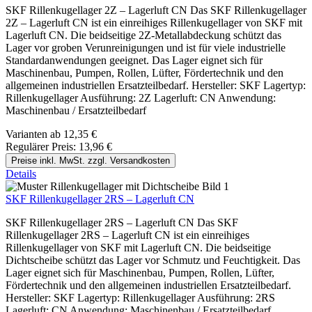
SKF Rillenkugellager 2Z – Lagerluft CN Das SKF Rillenkugellager
2Z – Lagerluft CN ist ein einreihiges Rillenkugellager von SKF mit
Lagerluft CN. Die beidseitige 2Z-Metallabdeckung schützt das
Lager vor groben Verunreinigungen und ist für viele industrielle
Standardanwendungen geeignet. Das Lager eignet sich für
Maschinenbau, Pumpen, Rollen, Lüfter, Fördertechnik und den
allgemeinen industriellen Ersatzteilbedarf. Hersteller: SKF Lagertyp:
Rillenkugellager Ausführung: 2Z Lagerluft: CN Anwendung:
Maschinenbau / Ersatzteilbedarf
Varianten ab
12,35 €
Regulärer Preis:
13,96 €
Preise inkl. MwSt. zzgl. Versandkosten
Details
SKF Rillenkugellager 2RS – Lagerluft CN
SKF Rillenkugellager 2RS – Lagerluft CN Das SKF
Rillenkugellager 2RS – Lagerluft CN ist ein einreihiges
Rillenkugellager von SKF mit Lagerluft CN. Die beidseitige
Dichtscheibe schützt das Lager vor Schmutz und Feuchtigkeit. Das
Lager eignet sich für Maschinenbau, Pumpen, Rollen, Lüfter,
Fördertechnik und den allgemeinen industriellen Ersatzteilbedarf.
Hersteller: SKF Lagertyp: Rillenkugellager Ausführung: 2RS
Lagerluft: CN Anwendung: Maschinenbau / Ersatzteilbedarf