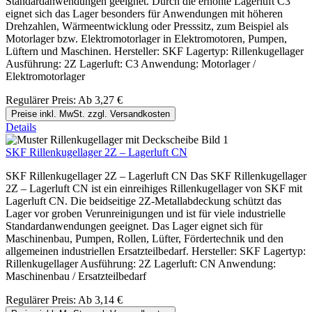
Standardanwendungen geeignet. Durch die erhöhte Lagerluft C3
eignet sich das Lager besonders für Anwendungen mit höheren
Drehzahlen, Wärmeentwicklung oder Presssitz, zum Beispiel als
Motorlager bzw. Elektromotorlager in Elektromotoren, Pumpen,
Lüftern und Maschinen. Hersteller: SKF Lagertyp: Rillenkugellager
Ausführung: 2Z Lagerluft: C3 Anwendung: Motorlager /
Elektromotorlager
Regulärer Preis:
Ab
3,27 €
Preise inkl. MwSt. zzgl. Versandkosten
Details
SKF Rillenkugellager 2Z – Lagerluft CN
SKF Rillenkugellager 2Z – Lagerluft CN Das SKF Rillenkugellager
2Z – Lagerluft CN ist ein einreihiges Rillenkugellager von SKF mit
Lagerluft CN. Die beidseitige 2Z-Metallabdeckung schützt das
Lager vor groben Verunreinigungen und ist für viele industrielle
Standardanwendungen geeignet. Das Lager eignet sich für
Maschinenbau, Pumpen, Rollen, Lüfter, Fördertechnik und den
allgemeinen industriellen Ersatzteilbedarf. Hersteller: SKF Lagertyp:
Rillenkugellager Ausführung: 2Z Lagerluft: CN Anwendung:
Maschinenbau / Ersatzteilbedarf
Regulärer Preis:
Ab
3,14 €