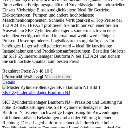
für exzellente Fertigungsqualität und Zuverlässigkeit im industriellen
Einsatz.Vielseitige Einsatzmöglichkeiten: Ideal für Getriebe,
Elektromotoren, Pumpen und andere hochbelastete
Maschinenkomponenten. Schnelle Verfügbarkeit & Top-Preise bei
TEFA24 Bei TEFA24 profitieren Sie nicht nur von einer breiten
Auswahl an SKF Zylinderrollenlagern, sondern auch von einer
schnellen Verfügbarkeit und international wettbewerbsfähigen
Preisen. Unser optimiertes Logistiksystem sorgt dafür, dass Ihr
benötigtes Lager schnell geliefert wird – ideal für kurzfristige
Instandhaltungen und Produktionsanforderungen. Bestellen Sie jetzt
Ihr SKF Zylinderrollenlager Bauform N bei TEFA24 und sichern
Sie sich höchste Qualität zum besten Preis!
Regulärer Preis:
Ab
48,10 €
Preise inkl. MwSt. zzgl. Versandkosten
Details
SKF Zylinderrollenlager Bauform NJ
SKF Zylinderrollenlager Bauform NJ – Präzision und Leistung für
hohe RadialbelastungenDas SKF Zylinderrollenlager in der
Bauform NJ ist eine hochwertige Lagerlösung für Anwendungen
mit hohen radialen Belastungen und axialer Führung in einer
Richtung. Diese Lagerbauform zeichnet sich durch eine hohe
Tragfähigkeit, präzise Fertigung und Langlebigkeit aus – ideal für