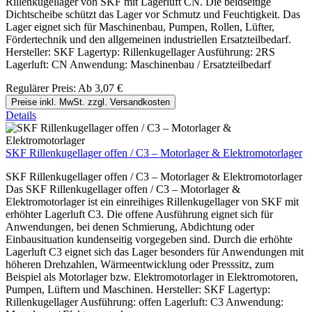
Rillenkugellager von SKF mit Lagerluft CN. Die beidseitige
Dichtscheibe schützt das Lager vor Schmutz und Feuchtigkeit. Das
Lager eignet sich für Maschinenbau, Pumpen, Rollen, Lüfter,
Fördertechnik und den allgemeinen industriellen Ersatzteilbedarf.
Hersteller: SKF Lagertyp: Rillenkugellager Ausführung: 2RS
Lagerluft: CN Anwendung: Maschinenbau / Ersatzteilbedarf
Regulärer Preis:
Ab
3,07 €
Preise inkl. MwSt. zzgl. Versandkosten
Details
SKF Rillenkugellager offen / C3 – Motorlager & Elektromotorlager
SKF Rillenkugellager offen / C3 – Motorlager & Elektromotorlager
Das SKF Rillenkugellager offen / C3 – Motorlager &
Elektromotorlager ist ein einreihiges Rillenkugellager von SKF mit
erhöhter Lagerluft C3. Die offene Ausführung eignet sich für
Anwendungen, bei denen Schmierung, Abdichtung oder
Einbausituation kundenseitig vorgegeben sind. Durch die erhöhte
Lagerluft C3 eignet sich das Lager besonders für Anwendungen mit
höheren Drehzahlen, Wärmeentwicklung oder Presssitz, zum
Beispiel als Motorlager bzw. Elektromotorlager in Elektromotoren,
Pumpen, Lüftern und Maschinen. Hersteller: SKF Lagertyp:
Rillenkugellager Ausführung: offen Lagerluft: C3 Anwendung: