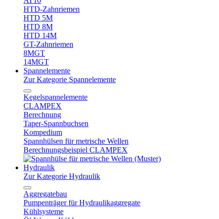
AT10
HTD-Zahnriemen
HTD 5M
HTD 8M
HTD 14M
GT-Zahnriemen
8MGT
14MGT
Spannelemente
Zur Kategorie Spannelemente
Kegelspannelemente
CLAMPEX
Berechnung
Taper-Spannbuchsen
Kompedium
Spannhülsen für metrische Wellen
Berechnungsbeispiel CLAMPEX
Hydraulik
Zur Kategorie Hydraulik
Aggregatebau
Pumpenträger für Hydraulikaggregate
Kühlsysteme