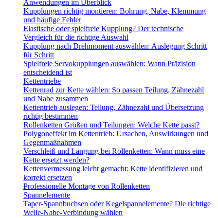
Anwendungen im Überblick
Kupplungen richtig montieren: Bohrung, Nabe, Klemmung
und häufige Fehler
Elastische oder spielfreie Kupplung? Der technische
Vergleich für die richtige Auswahl
Kupplung nach Drehmoment auswählen: Auslegung Schritt
für Schritt
Spielfreie Servokupplungen auswählen: Wann Präzision
entscheidend ist
Kettentriebe
Kettenrad zur Kette wählen: So passen Teilung, Zähnezahl
und Nabe zusammen
Kettentrieb auslegen: Teilung, Zähnezahl und Übersetzung
richtig bestimmen
Rollenketten Größen und Teilungen: Welche Kette passt?
Polygoneffekt im Kettentrieb: Ursachen, Auswirkungen und
Gegenmaßnahmen
Verschleiß und Längung bei Rollenketten: Wann muss eine
Kette ersetzt werden?
Kettenvermessung leicht gemacht: Kette identifizieren und
korrekt ersetzen
Professionelle Montage von Rollenketten
Spannelemente
Taper-Spannbuchsen oder Kegelspannelemente? Die richtige
Welle-Nabe-Verbindung wählen