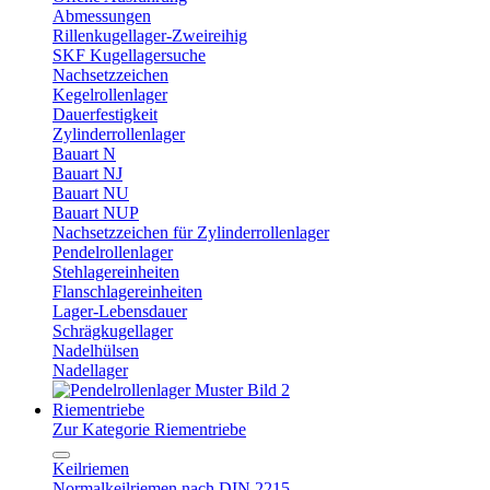
Abmessungen
Rillenkugellager-Zweireihig
SKF Kugellagersuche
Nachsetzzeichen
Kegelrollenlager
Dauerfestigkeit
Zylinderrollenlager
Bauart N
Bauart NJ
Bauart NU
Bauart NUP
Nachsetzzeichen für Zylinderrollenlager
Pendelrollenlager
Stehlagereinheiten
Flanschlagereinheiten
Lager-Lebensdauer
Schrägkugellager
Nadelhülsen
Nadellager
Riementriebe
Zur Kategorie Riementriebe
Keilriemen
Normalkeilriemen nach DIN 2215