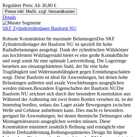
Regulärer Preis:
Ab
30,80 €
Preise inkl. MwSt. zzgl. Versandkosten
Details
SKF Zylinderrollenlager Bauform NU
Robuste Konstruktion für maximale BelastungenDas SKF
Zylinderrollenlager der Bauform NU ist speziell für hohe
Radialbelastungen ausgelegt. Dank der zylindrischen Wälzkörper
aus hochfestem Wälzlagerstahl bietet es eine große Kontaktfläche
und sorgt somit für eine optimale Lastverteilung. Die Lagerringe
bestehen aus einsatzgehärtetem Stahl, der für eine hohe
Tragfähigkeit und Widerstandsfähigkeit gegen Ermüdungsschäden
sorgt. Diese Bauform ist ideal für Anwendungen, bei denen hohe
Belastungen auftreten und axiale Verschiebungen ausgeglichen
werden müssen.Besondere Eigenschaften der Bauform NUDie
Bauform NU zeichnet sich durch ihre besondere Konstruktion aus:
Während der Außenring mit zwei festen Borden versehen ist, ist der
Innenring bordlos, sodass das Lager axiale Bewegungen zwischen
Welle und Gehäuse aufnehmen kann. Dies macht es besonders
geeignet für Anwendungen, bei denen thermische Dehnungen oder
Montagetoleranzen ausgeglichen werden müssen. Diese
Konstruktion minimiert zusätzlich Reibung und ermöglicht eine
höhere Drehzahlleistung.Reibungsoptimiertes Design für längere