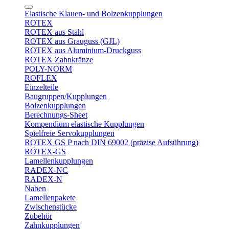
Elastische Klauen- und Bolzenkupplungen
ROTEX
ROTEX aus Stahl
ROTEX aus Grauguss (GJL)
ROTEX aus Aluminium-Druckguss
ROTEX Zahnkränze
POLY-NORM
ROFLEX
Einzelteile
Baugruppen/Kupplungen
Bolzenkupplungen
Berechnungs-Sheet
Kompendium elastische Kupplungen
Spielfreie Servokupplungen
ROTEX GS P nach DIN 69002 (präzise Aufsührung)
ROTEX-GS
Lamellenkupplungen
RADEX-NC
RADEX-N
Naben
Lamellenpakete
Zwischenstücke
Zubehör
Zahnkupplungen