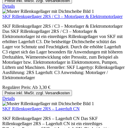
Preise inkl. MwSt. zzgl. Versandkosten
Details
SKF Rillenkugellager 2RS / C3 – Motorlager & Elektromotorlager
SKF Rillenkugellager 2RS / C3 – Motorlager & Elektromotorlager
Das SKF Rillenkugellager 2RS / C3 – Motorlager &
Elektromotorlager ist ein einreihiges Rillenkugellager von SKF mit
erhöhter Lagerluft C3. Die beidseitige Dichtscheibe schützt das
Lager vor Schmutz und Feuchtigkeit. Durch die erhöhte Lagerluft
C3 eignet sich das Lager besonders für Anwendungen mit höheren
Drehzahlen, Wärmeentwicklung oder Presssitz, zum Beispiel als
Motorlager bzw. Elektromotorlager in Elektromotoren, Pumpen,
Lüftern und Maschinen. Hersteller: SKF Lagertyp: Rillenkugellager
Ausführung: 2RS Lagerluft: C3 Anwendung: Motorlager /
Elektromotorlager
Regulärer Preis:
Ab
3,30 €
Preise inkl. MwSt. zzgl. Versandkosten
Details
SKF Rillenkugellager 2RS – Lagerluft CN
SKF Rillenkugellager 2RS – Lagerluft CN Das SKF
Rillenkugellager 2RS – Lagerluft CN ist ein einreihiges