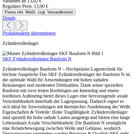
Varianten ab
13,02 €
Regulärer Preis:
13,00 €
Preise inkl. MwSt. zzgl. Versandkosten
Details
Produktgalerie überspringen
Zylinderrollenlager
SKF Zylinderrollenlager Bauform N
Zylinderrollenlager Bauform N – Hochpräzise Lagertechnik für
höchste Ansprüche Das SKF Zylinderrollenlager der Bauform N ist
die optimale Wahl für Anwendungen mit hohen radialen
Belastungen und moderaten Drehzahlen. Dank seiner speziellen
Bauform mit zwei festen Bordringen am Innenring und einem
bordlosen Außenring bietet dieses Lager eine hervorragende axiale
Verschiebbarkeit innerhalb der Lagerpassung. Dadurch eignet es
sich ideal für Anwendungen mit thermischer Ausdehnung der Welle.
Eigenschaften & Vorteile: Hohe Tragfähigkeit: Zylinderrollenlager
sind speziell für hohe radiale Lasten ausgelegt und bieten eine lange
Lebensdauer.Axiale Verschiebbarkeit: Die Bauform N ermöglicht
eine Relativbewegung zwischen Welle und Gehäuse, wodurch
Verspannungen vermieden werden.Präzision & Qualität: SKF steht