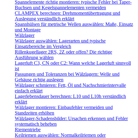
Spannelemente richtig montieren: typische Fehler bei Taper-
Buchsen und Kegelspannelementen vermeiden
CLAMPEX berechnen: Drehmomentübertragung und
Auslegung verständlich erklärt
Spannhülsen für metrische Wellen auswählen: Maße, Einsatz
und Montage
Wälzlager
Wälzlager auswählen: Lagerarten und typische
Einsatzbereiche im Vergleich
Rillenkugellager 2RS, 2Z oder offen? Die richtige
Ausführung wählen
Lagerluft C3, CN oder C2: Wann welche Lagerluft sinnvoll
ist
Passungen und Toleranzen bei Wälzlagern: Welle und
Gehäuse richtig auslegen
Wälzlager schmieren: Fett, Öl und Nachschmierintervalle
einfach erklärt
Lagerlebensdauer berechnen: L10 und L10h verständlich
erklärt
Wälzlager montieren: Einbaufehler vermeiden und
Standzeiten erhöhen
Wälzlager-Schadensbilder: Ursachen erkennen und Fehler
systematisch beheben
Riementriebe
Keilriemen auswählen: Normalkeilriemen oder