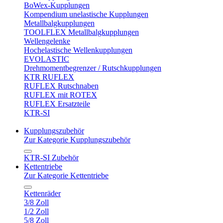
BoWex-Kupplungen
Kompendium unelastische Kupplungen
Metallbalgkupplungen
TOOLFLEX Metallbalgkupplungen
Wellengelenke
Hochelastische Wellenkupplungen
EVOLASTIC
Drehmomentbegrenzer / Rutschkupplungen
KTR RUFLEX
RUFLEX Rutschnaben
RUFLEX mit ROTEX
RUFLEX Ersatzteile
KTR-SI
Kupplungszubehör
Zur Kategorie Kupplungszubehör
KTR-SI Zubehör
Kettentriebe
Zur Kategorie Kettentriebe
Kettenräder
3/8 Zoll
1/2 Zoll
5/8 Zoll