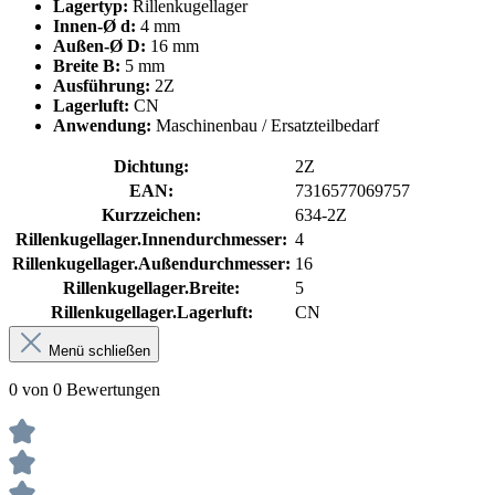
Lagertyp:
Rillenkugellager
Innen-Ø d:
4 mm
Außen-Ø D:
16 mm
Breite B:
5 mm
Ausführung:
2Z
Lagerluft:
CN
Anwendung:
Maschinenbau / Ersatzteilbedarf
Dichtung:
2Z
EAN:
7316577069757
Kurzzeichen:
634-2Z
Rillenkugellager.Innendurchmesser:
4
Rillenkugellager.Außendurchmesser:
16
Rillenkugellager.Breite:
5
Rillenkugellager.Lagerluft:
CN
Menü schließen
0 von 0 Bewertungen