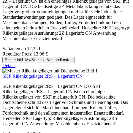
2Z – Lagerluft CN ist ein einreihiges Rillenkugellager von SKF mit
Lagerluft CN. Die beidseitige 2Z-Metallabdeckung schützt das
Lager vor groben Verunreinigungen und ist für viele industrielle
Standardanwendungen geeignet. Das Lager eignet sich für
Maschinenbau, Pumpen, Rollen, Lüfter, Fördertechnik und den
allgemeinen industriellen Ersatzteilbedarf. Hersteller: SKF Lagertyp:
Rillenkugellager Ausführung: 2Z Lagerluft: CN Anwendung:
Maschinenbau / Ersatzteilbedarf
Varianten ab
12,35 €
Regulärer Preis:
13,96 €
Preise inkl. MwSt. zzgl. Versandkosten
Details
SKF Rillenkugellager 2RS – Lagerluft CN
SKF Rillenkugellager 2RS – Lagerluft CN Das SKF
Rillenkugellager 2RS – Lagerluft CN ist ein einreihiges
Rillenkugellager von SKF mit Lagerluft CN. Die beidseitige
Dichtscheibe schützt das Lager vor Schmutz und Feuchtigkeit. Das
Lager eignet sich für Maschinenbau, Pumpen, Rollen, Lüfter,
Fördertechnik und den allgemeinen industriellen Ersatzteilbedarf.
Hersteller: SKF Lagertyp: Rillenkugellager Ausführung: 2RS
Lagerluft: CN Anwendung: Maschinenbau / Ersatzteilbedarf