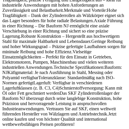
industrielle Anwendungen mit hohen Anforderungen an
Zuverlässigkeit und Belastbarkeit.Merkmale und Vorteile:Hohe
Tragfähigkeit – Dank der Zylinderrollen als Wälzkörper eignet sich
das Lager besonders für hohe radiale Belastungen.Axiale Führung
in einer Richtung – Die Bauform NJ ermöglicht eine axiale
Verschiebung in einer Richtung und sichert so eine präzise
Lagerung.Robuste Konstruktion – Hergestellt aus hochwertigem
Stahl für maximale Haltbarkeit und Lebensdauer.Geringe Reibung
und hoher Wirkungsgrad – Präzise gefertigte Laufbahnen sorgen für
minimale Reibung und hohe Effizienz.Vielseitige
Einsatzmöglichkeiten – Perfekt für den Einsatz in Getrieben,
Elektromotoren, Pumpen, Maschinenbau und vielen weiteren
industriellen Anwendungen.Technische Spezifikationen:Bauform:
NJKäfigmaterial: Je nach Ausführung in Stahl, Messing oder
Polyamid verfügbarToleranzklasse: Standardmäßig nach ISO-
Normen gefertigtLagerluft: Verfügbar in verschiedenen
Lagerluftklassen (z. B. C3, C4)Schmierstoffversorgung: Kann mit
Öl oder Fett geschmiert werdenDas SKF Zylinderrollenlager der
Bauform NJ überzeugt durch seine langlebige Konstruktion, hohe
Präzision und hervorragende Leistung in anspruchsvollen
Industrieanwendungen. Vertrauen Sie auf SKF, einen weltweit
führenden Hersteller von Wälzlagern und Antriebstechnik.Jetzt
online kaufen und von höchster Qualität und international
wettbewerbsfähigen Preisen profitieren!