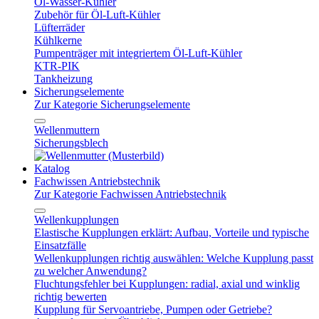
Öl-Wasser-Kühler
Zubehör für Öl-Luft-Kühler
Lüfterräder
Kühlkerne
Pumpenträger mit integriertem Öl-Luft-Kühler
KTR-PIK
Tankheizung
Sicherungselemente
Zur Kategorie Sicherungselemente
Wellenmuttern
Sicherungsblech
Katalog
Fachwissen Antriebstechnik
Zur Kategorie Fachwissen Antriebstechnik
Wellenkupplungen
Elastische Kupplungen erklärt: Aufbau, Vorteile und typische
Einsatzfälle
Wellenkupplungen richtig auswählen: Welche Kupplung passt
zu welcher Anwendung?
Fluchtungsfehler bei Kupplungen: radial, axial und winklig
richtig bewerten
Kupplung für Servoantriebe, Pumpen oder Getriebe?