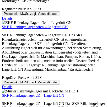
Motorlager / Elektromotorlager
Regulärer Preis:
Ab
3,57 €
Preise inkl. MwSt. zzgl. Versandkosten
Details
SKF Rillenkugellager offen – Lagerluft CN
SKF Rillenkugellager offen – Lagerluft CN Das SKF
Rillenkugellager offen – Lagerluft CN ist ein einreihiges
Rillenkugellager von SKF mit Lagerluft CN. Die offene
Ausführung eignet sich für Anwendungen, bei denen Schmierung,
Abdichtung oder Einbausituation kundenseitig vorgegeben sind.
Das Lager eignet sich für Maschinenbau, Pumpen, Rollen, Lüfter,
Fördertechnik und den allgemeinen industriellen Ersatzteilbedarf.
Hersteller: SKF Lagertyp: Rillenkugellager Ausführung: offen
Lagerluft: CN Anwendung: Maschinenbau / Ersatzteilbedarf
Regulärer Preis:
Ab
2,31 €
Preise inkl. MwSt. zzgl. Versandkosten
Details
SKF Rillenkugellager 2Z – Lagerluft CN
SKF Rillenkugellager 2Z – Lagerluft CN Das SKF Rillenkugellager