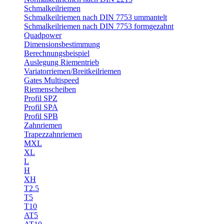
Schmalkeilriemen
Schmalkeilriemen nach DIN 7753 ummantelt
Schmalkeilriemen nach DIN 7753 formgezahnt
Quadpower
Dimensionsbestimmung
Berechnungsbeispiel
Auslegung Riementrieb
Variatorriemen/Breitkeilriemen
Gates Multispeed
Riemenscheiben
Profil SPZ
Profil SPA
Profil SPB
Zahnriemen
Trapezzahnriemen
MXL
XL
L
H
XH
T2.5
T5
T10
AT5