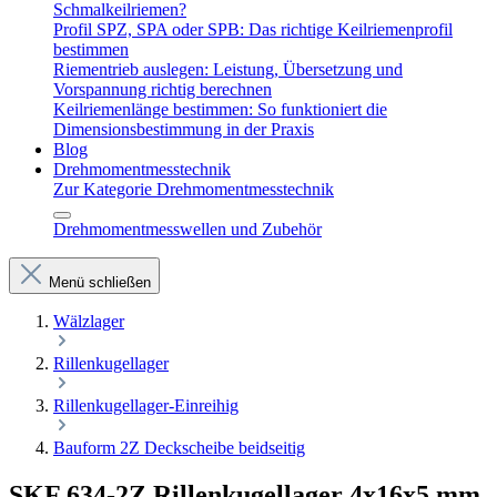
Schmalkeilriemen?
Profil SPZ, SPA oder SPB: Das richtige Keilriemenprofil
bestimmen
Riementrieb auslegen: Leistung, Übersetzung und
Vorspannung richtig berechnen
Keilriemenlänge bestimmen: So funktioniert die
Dimensionsbestimmung in der Praxis
Blog
Drehmomentmesstechnik
Zur Kategorie Drehmomentmesstechnik
Drehmomentmesswellen und Zubehör
Menü schließen
Wälzlager
Rillenkugellager
Rillenkugellager-Einreihig
Bauform 2Z Deckscheibe beidseitig
SKF 634-2Z Rillenkugellager 4x16x5 mm