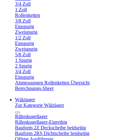
3/4 Zoll
1 Zoll
Rollenketten
3/8 Zoll
Einspurig
Zweispurig
1/2 Zoll
Einspurig
Zweispurig
5/8 Zoll
1 Spurig
2 Spurig
3/4 Zoll
Einspurig
Abmessungen Rollenketten Übersicht
Berechnungs-Sheet
Wälzlager
Zur Kategorie Wälzlager
Rillenkugellager
Rillenkugellager-Einreihig
Bauform 2Z Deckscheibe beidseitig
Bauform 2RS Dichtscheibe beidseitig
Offene Ausführung