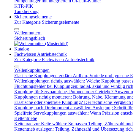
Pumpenträger mit integriertem Öl-Luft-Kühler
KTR-PIK
Tankheizung
Sicherungselemente
Zur Kategorie Sicherungselemente
Wellenmuttern
Sicherungsblech
Katalog
Fachwissen Antriebstechnik
Zur Kategorie Fachwissen Antriebstechnik
Wellenkupplungen
Elastische Kupplungen erklärt: Aufbau, Vorteile und typische Ei
Wellenkupplungen richtig auswählen: Welche Kupplung passt
Fluchtungsfehler bei Kupplungen: radial, axial und winklig ric
Kupplung für Servoantriebe, Pumpen oder Getriebe? Anwendu
Kupplungen richtig montieren: Bohrung, Nabe, Klemmung und
Elastische oder spielfreie Kupplung? Der technische Vergleich 
Kupplung nach Drehmoment auswählen: Auslegung Schritt für 
Spielfreie Servokupplungen auswählen: Wann Präzision entsche
Kettentriebe
Kettenrad zur Kette wählen: So passen Teilung, Zähnezahl u
Kettentrieb auslegen: Teilung, Zähnezahl und Übersetzung ric