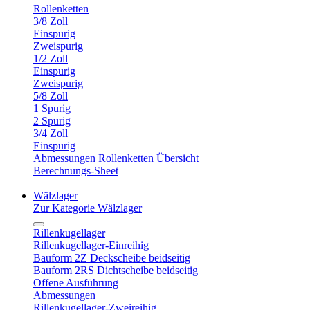
Rollenketten
3/8 Zoll
Einspurig
Zweispurig
1/2 Zoll
Einspurig
Zweispurig
5/8 Zoll
1 Spurig
2 Spurig
3/4 Zoll
Einspurig
Abmessungen Rollenketten Übersicht
Berechnungs-Sheet
Wälzlager
Zur Kategorie Wälzlager
Rillenkugellager
Rillenkugellager-Einreihig
Bauform 2Z Deckscheibe beidseitig
Bauform 2RS Dichtscheibe beidseitig
Offene Ausführung
Abmessungen
Rillenkugellager-Zweireihig