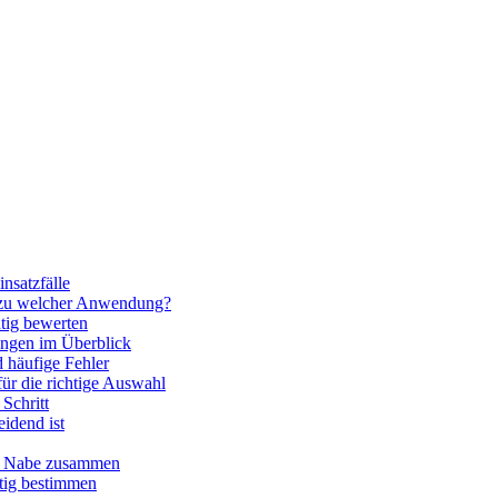
nsatzfälle
 zu welcher Anwendung?
htig bewerten
ngen im Überblick
 häufige Fehler
für die richtige Auswahl
Schritt
idend ist
nd Nabe zusammen
htig bestimmen