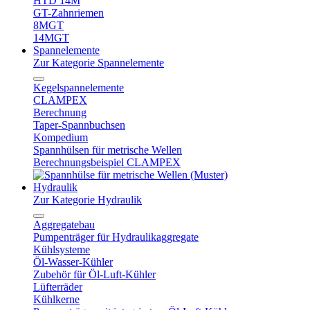
HTD 14M
GT-Zahnriemen
8MGT
14MGT
Spannelemente
Zur Kategorie Spannelemente
Kegelspannelemente
CLAMPEX
Berechnung
Taper-Spannbuchsen
Kompedium
Spannhülsen für metrische Wellen
Berechnungsbeispiel CLAMPEX
Hydraulik
Zur Kategorie Hydraulik
Aggregatebau
Pumpenträger für Hydraulikaggregate
Kühlsysteme
Öl-Wasser-Kühler
Zubehör für Öl-Luft-Kühler
Lüfterräder
Kühlkerne