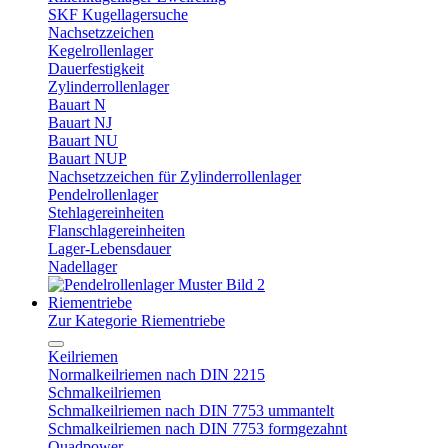
SKF Kugellagersuche
Nachsetzzeichen
Kegelrollenlager
Dauerfestigkeit
Zylinderrollenlager
Bauart N
Bauart NJ
Bauart NU
Bauart NUP
Nachsetzzeichen für Zylinderrollenlager
Pendelrollenlager
Stehlagereinheiten
Flanschlagereinheiten
Lager-Lebensdauer
Nadellager
Riementriebe
Zur Kategorie Riementriebe
Keilriemen
Normalkeilriemen nach DIN 2215
Schmalkeilriemen
Schmalkeilriemen nach DIN 7753 ummantelt
Schmalkeilriemen nach DIN 7753 formgezahnt
Quadpower