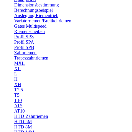
Dimensionsbestimmung
Berechnungsbeispiel
Auslegung Riementrieb
Variatorriemen/Breitkeilriemen
Gates Multispeed
Riemenscheiben
Profil SPZ
Profil SPA
Profil SPB
Zahnriemen
Trapezzahnriemen
MXL
XL
L
H
XH
T2.5
T5
T10
AT5
AT10
HTD-Zahnriemen
HTD 5M
HTD 8M