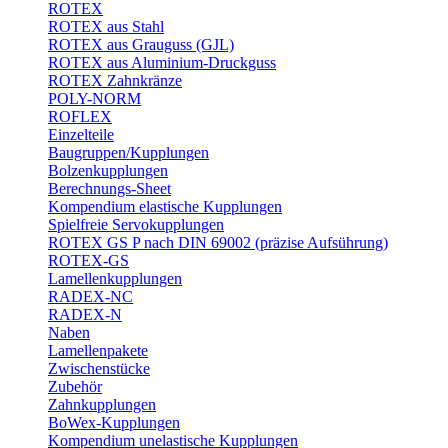
ROTEX
ROTEX aus Stahl
ROTEX aus Grauguss (GJL)
ROTEX aus Aluminium-Druckguss
ROTEX Zahnkränze
POLY-NORM
ROFLEX
Einzelteile
Baugruppen/Kupplungen
Bolzenkupplungen
Berechnungs-Sheet
Kompendium elastische Kupplungen
Spielfreie Servokupplungen
ROTEX GS P nach DIN 69002 (präzise Aufsührung)
ROTEX-GS
Lamellenkupplungen
RADEX-NC
RADEX-N
Naben
Lamellenpakete
Zwischenstücke
Zubehör
Zahnkupplungen
BoWex-Kupplungen
Kompendium unelastische Kupplungen