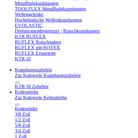
Metallbalgkupplungen
TOOLFLEX Metallbalgkupplungen
Wellengelenke
Hochelastische Wellenkupplungen
EVOLASTIC
Drehmomentbegrenzer / Rutschkupplungen
KTR RUFLEX
RUFLEX Rutschnaben
RUFLEX mit ROTEX
RUFLEX Ersatzteile
KTR-SI
Kupplungszubehör
Zur Kategorie Kupplungszubehör
KTR-SI Zubehör
Kettentriebe
Zur Kategorie Kettentriebe
Kettenräder
3/8 Zoll
1/2 Zoll
5/8 Zoll
3/4 Zoll
1 Zoll