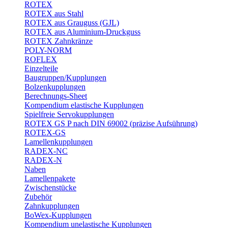
ROTEX
ROTEX aus Stahl
ROTEX aus Grauguss (GJL)
ROTEX aus Aluminium-Druckguss
ROTEX Zahnkränze
POLY-NORM
ROFLEX
Einzelteile
Baugruppen/Kupplungen
Bolzenkupplungen
Berechnungs-Sheet
Kompendium elastische Kupplungen
Spielfreie Servokupplungen
ROTEX GS P nach DIN 69002 (präzise Aufsührung)
ROTEX-GS
Lamellenkupplungen
RADEX-NC
RADEX-N
Naben
Lamellenpakete
Zwischenstücke
Zubehör
Zahnkupplungen
BoWex-Kupplungen
Kompendium unelastische Kupplungen