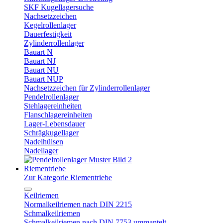
SKF Kugellagersuche
Nachsetzzeichen
Kegelrollenlager
Dauerfestigkeit
Zylinderrollenlager
Bauart N
Bauart NJ
Bauart NU
Bauart NUP
Nachsetzzeichen für Zylinderrollenlager
Pendelrollenlager
Stehlagereinheiten
Flanschlagereinheiten
Lager-Lebensdauer
Schrägkugellager
Nadelhülsen
Nadellager
Riementriebe
Zur Kategorie Riementriebe
Keilriemen
Normalkeilriemen nach DIN 2215
Schmalkeilriemen
Schmalkeilriemen nach DIN 7753 ummantelt