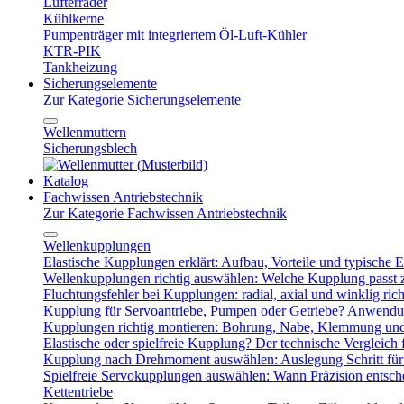
Lüfterräder
Kühlkerne
Pumpenträger mit integriertem Öl-Luft-Kühler
KTR-PIK
Tankheizung
Sicherungselemente
Zur Kategorie Sicherungselemente
Wellenmuttern
Sicherungsblech
Katalog
Fachwissen Antriebstechnik
Zur Kategorie Fachwissen Antriebstechnik
Wellenkupplungen
Elastische Kupplungen erklärt: Aufbau, Vorteile und typische Ei
Wellenkupplungen richtig auswählen: Welche Kupplung passt
Fluchtungsfehler bei Kupplungen: radial, axial und winklig ric
Kupplung für Servoantriebe, Pumpen oder Getriebe? Anwendu
Kupplungen richtig montieren: Bohrung, Nabe, Klemmung und
Elastische oder spielfreie Kupplung? Der technische Vergleich 
Kupplung nach Drehmoment auswählen: Auslegung Schritt für 
Spielfreie Servokupplungen auswählen: Wann Präzision entsche
Kettentriebe