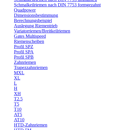
Schmalkeilriemen nach DIN 7753 formgezahnt
Quadpower
Dimensionsbestimmung
Berechnungsbeispiel
Auslegung Riementrieb
Variatorriemen/Breitkeilriemen
Gates Multispeed
Riemenscheiben
Profil SPZ
Profil SPA
Profil SPB
Zahnriemen
Trapezzahnriemen
MXL
XL
L
H
XH
T2.5
T5
T10
AT5
AT10
HTD-Zahnriemen