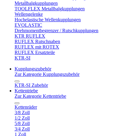
Metallbalgkupplungen
TOOLFLEX Metallbalgkupplungen
Wellengelenke
Hochelastische Wellenkupplungen
EVOLASTIC
Drehmomentbegrenzer / Rutschkupplungen
KTR RUFLEX
RUFLEX Rutschnaben
RUFLEX mit ROTEX
RUFLEX Ersatzteile
KTR-SI
Kupplungszubehör
Zur Kategorie Kupplungszubehör
KTR-SI Zubehör
Kettentriebe
Zur Kategorie Kettentriebe
Kettenräder
3/8 Zoll
1/2 Zoll
5/8 Zoll
3/4 Zoll
1 Zoll