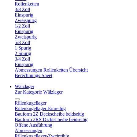
Rollenketten
3/8 Zoll
Einspurig
Zweispurig
1/2 Zoll
Einspurig
Zweispurig
5/8 Zoll
1 Spurig
2 Spurig
3/4 Zoll
Einspurig
Abmessungen Rollenketten Übersicht
Berechnungs-Sheet
Wälzlager
Zur Kategorie Wälzlager
Rillenkugellager
Rillenkugellager-Einreihig
Bauform 2Z Deckscheibe beidseitig
Bauform 2RS Dichtscheibe beidseitig
Offene Ausführung
Abmessungen
Rillenkugellager-Zweireihig