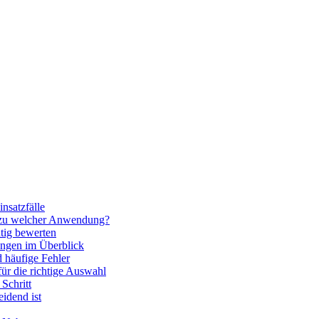
nsatzfälle
 zu welcher Anwendung?
htig bewerten
ngen im Überblick
 häufige Fehler
für die richtige Auswahl
Schritt
idend ist