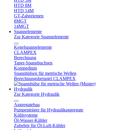
HTD 5M
HTD 8M
HTD 14M
GT-Zahnriemen
8MGT
14MGT
Spannelemente
Zur Kategorie Spannelemente
Kegelspannelemente
CLAMPEX
Berechnung
Taper-Spannbuchsen
Kompedium
Spannhülsen für metrische Wellen
Berechnungsbeispiel CLAMPEX
Hydraulik
Zur Kategorie Hydraulik
Aggregatebau
Pumpenträger für Hydraulikaggregate
Kühlsysteme
Öl-Wasser-Kühler
Zubehör für Öl-Luft-Kühler