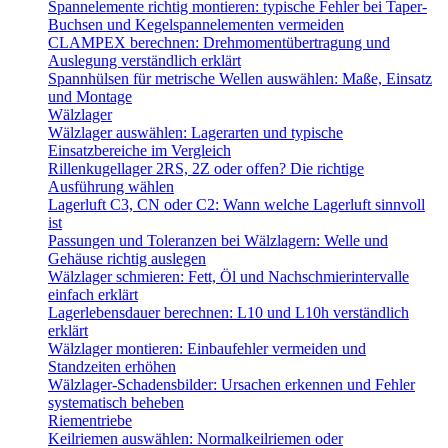
Spannelemente richtig montieren: typische Fehler bei Taper-
Buchsen und Kegelspannelementen vermeiden
CLAMPEX berechnen: Drehmomentübertragung und
Auslegung verständlich erklärt
Spannhülsen für metrische Wellen auswählen: Maße, Einsatz
und Montage
Wälzlager
Wälzlager auswählen: Lagerarten und typische
Einsatzbereiche im Vergleich
Rillenkugellager 2RS, 2Z oder offen? Die richtige
Ausführung wählen
Lagerluft C3, CN oder C2: Wann welche Lagerluft sinnvoll
ist
Passungen und Toleranzen bei Wälzlagern: Welle und
Gehäuse richtig auslegen
Wälzlager schmieren: Fett, Öl und Nachschmierintervalle
einfach erklärt
Lagerlebensdauer berechnen: L10 und L10h verständlich
erklärt
Wälzlager montieren: Einbaufehler vermeiden und
Standzeiten erhöhen
Wälzlager-Schadensbilder: Ursachen erkennen und Fehler
systematisch beheben
Riementriebe
Keilriemen auswählen: Normalkeilriemen oder