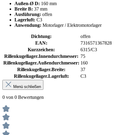
Außen-Ø D:
160 mm
Breite B:
37 mm
Ausführung:
offen
Lagerluft:
C3
Anwendung:
Motorlager / Elektromotorlager
Dichtung:
offen
EAN:
7316571367828
Kurzzeichen:
6315/C3
Rillenkugellager.Innendurchmesser:
75
Rillenkugellager.Außendurchmesser:
160
Rillenkugellager.Breite:
37
Rillenkugellager.Lagerluft:
C3
Menü schließen
0 von 0 Bewertungen