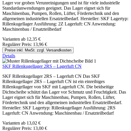
Lager vor groben Verunreinigungen und ist für viele industrielle
Standardanwendungen geeignet. Das Lager eignet sich für
Maschinenbau, Pumpen, Rollen, Lüfter, Fördertechnik und den
allgemeinen industriellen Ersatzteilbedarf. Hersteller: SKF Lagertyp:
Rillenkugellager Ausführung: 2Z Lagerluft: CN Anwendung:
Maschinenbau / Ersatzteilbedarf
Varianten ab
12,35 €
Regulärer Preis:
13,96 €
Preise inkl. MwSt. zzgl. Versandkosten
Details
SKF Rillenkugellager 2RS – Lagerluft CN
SKF Rillenkugellager 2RS – Lagerluft CN Das SKF
Rillenkugellager 2RS – Lagerluft CN ist ein einreihiges
Rillenkugellager von SKF mit Lagerluft CN. Die beidseitige
Dichtscheibe schützt das Lager vor Schmutz und Feuchtigkeit. Das
Lager eignet sich für Maschinenbau, Pumpen, Rollen, Lüfter,
Fördertechnik und den allgemeinen industriellen Ersatzteilbedarf.
Hersteller: SKF Lagertyp: Rillenkugellager Ausführung: 2RS
Lagerluft: CN Anwendung: Maschinenbau / Ersatzteilbedarf
Varianten ab
13,02 €
Regulärer Preis:
13,00 €