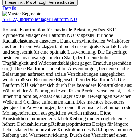
Preise inkl. MwSt. zzgl. Versandkosten
Details
SKF Zylinderrollenlager Bauform NU
Robuste Konstruktion für maximale BelastungenDas SKF
Zylinderrollenlager der Bauform NU ist speziell für hohe
Radialbelastungen ausgelegt. Dank der zylindrischen Wälzkörper
aus hochfestem Wälzlagerstahl bietet es eine große Kontaktfläche
und sorgt somit für eine optimale Lastverteilung. Die Lagerringe
bestehen aus einsatzgehärtetem Stahl, der für eine hohe
Tragfähigkeit und Widerstandsfähigkeit gegen Ermüdungsschäden
sorgt. Diese Bauform ist ideal für Anwendungen, bei denen hohe
Belastungen auftreten und axiale Verschiebungen ausgeglichen
werden müssen.Besondere Eigenschaften der Bauform NUDie
Bauform NU zeichnet sich durch ihre besondere Konstruktion aus:
Während der Außenring mit zwei festen Borden versehen ist, ist der
Innenring bordlos, sodass das Lager axiale Bewegungen zwischen
Welle und Gehäuse aufnehmen kann. Dies macht es besonders
geeignet für Anwendungen, bei denen thermische Dehnungen oder
Montagetoleranzen ausgeglichen werden müssen. Diese
Konstruktion minimiert zusätzlich Reibung und ermöglicht eine
höhere Drehzahlleistung.Reibungsoptimiertes Design für längere
LebensdauerDie innovative Konstruktion des NU-Lagers minimiert
Reibung und Wärmeentwicklung. Durch den Verzicht auf einen