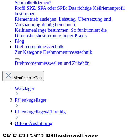
Schmalkeilriemen?
Profil SPZ, SPA oder SPB: Das richtige Keilriemenprofil
bestimmen
Riementrieb auslegen: Leistung, Übersetzung und
Vorspannung richtig berechnen
Keilriemenlänge bestimmen: So funktioniert die
Dimensionsbestimmung in der Praxis
Blog
Drehmomentmesstechnik
Zur Kategorie Drehmomentmesstechnik
Drehmomentmesswellen und Zubehör
Menü schließen
Wälzlager
Rillenkugellager
Rillenkugellager-Einreihig
Offene Ausführung
SKF 6315/C3 Rillenkugellager –