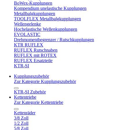
BoWex-Kupplungen
Kompendium unelastische Kupplungen
Metallbalgkupplungen
TOOLFLEX Metallbalgkupplungen
Wellengelenke
Hochelastische Wellenkupplungen
EVOLASTIC
Drehmomentbegrenzer / Rutschkupplungen
KTR RUFLEX
RUFLEX Rutschnaben
RUFLEX mit ROTEX
RUFLEX Ersatzteile
KTR-SI
Kupplungszubehör
Zur Kategorie Kupplungszubehör
KTR-SI Zubehör
Kettentriebe
Zur Kategorie Kettentriebe
Kettenräder
3/8 Zoll
1/2 Zoll
5/8 Zoll