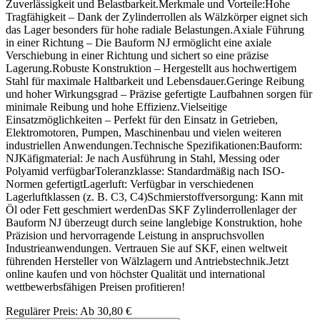
Zuverlässigkeit und Belastbarkeit.Merkmale und Vorteile:Hohe
Tragfähigkeit – Dank der Zylinderrollen als Wälzkörper eignet sich
das Lager besonders für hohe radiale Belastungen.Axiale Führung
in einer Richtung – Die Bauform NJ ermöglicht eine axiale
Verschiebung in einer Richtung und sichert so eine präzise
Lagerung.Robuste Konstruktion – Hergestellt aus hochwertigem
Stahl für maximale Haltbarkeit und Lebensdauer.Geringe Reibung
und hoher Wirkungsgrad – Präzise gefertigte Laufbahnen sorgen für
minimale Reibung und hohe Effizienz.Vielseitige
Einsatzmöglichkeiten – Perfekt für den Einsatz in Getrieben,
Elektromotoren, Pumpen, Maschinenbau und vielen weiteren
industriellen Anwendungen.Technische Spezifikationen:Bauform:
NJKäfigmaterial: Je nach Ausführung in Stahl, Messing oder
Polyamid verfügbarToleranzklasse: Standardmäßig nach ISO-
Normen gefertigtLagerluft: Verfügbar in verschiedenen
Lagerluftklassen (z. B. C3, C4)Schmierstoffversorgung: Kann mit
Öl oder Fett geschmiert werdenDas SKF Zylinderrollenlager der
Bauform NJ überzeugt durch seine langlebige Konstruktion, hohe
Präzision und hervorragende Leistung in anspruchsvollen
Industrieanwendungen. Vertrauen Sie auf SKF, einen weltweit
führenden Hersteller von Wälzlagern und Antriebstechnik.Jetzt
online kaufen und von höchster Qualität und international
wettbewerbsfähigen Preisen profitieren!
Regulärer Preis:
Ab
30,80 €