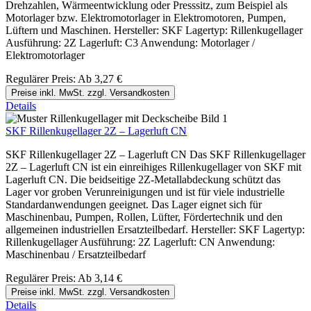
Drehzahlen, Wärmeentwicklung oder Presssitz, zum Beispiel als
Motorlager bzw. Elektromotorlager in Elektromotoren, Pumpen,
Lüftern und Maschinen. Hersteller: SKF Lagertyp: Rillenkugellager
Ausführung: 2Z Lagerluft: C3 Anwendung: Motorlager /
Elektromotorlager
Regulärer Preis:
Ab
3,27 €
Preise inkl. MwSt. zzgl. Versandkosten
Details
SKF Rillenkugellager 2Z – Lagerluft CN
SKF Rillenkugellager 2Z – Lagerluft CN Das SKF Rillenkugellager
2Z – Lagerluft CN ist ein einreihiges Rillenkugellager von SKF mit
Lagerluft CN. Die beidseitige 2Z-Metallabdeckung schützt das
Lager vor groben Verunreinigungen und ist für viele industrielle
Standardanwendungen geeignet. Das Lager eignet sich für
Maschinenbau, Pumpen, Rollen, Lüfter, Fördertechnik und den
allgemeinen industriellen Ersatzteilbedarf. Hersteller: SKF Lagertyp:
Rillenkugellager Ausführung: 2Z Lagerluft: CN Anwendung:
Maschinenbau / Ersatzteilbedarf
Regulärer Preis:
Ab
3,14 €
Preise inkl. MwSt. zzgl. Versandkosten
Details