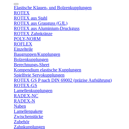
Elastische Klauen- und Bolzenkupplungen
ROTEX
ROTEX aus Stahl
ROTEX aus Grauguss (GJL)
ROTEX aus Aluminium-Druckguss
ROTEX Zahnkränze
POLY-NORM
ROFLEX
Einzelteile
Baugruppen/Kupplungen
Bolzenkupplungen
Berechnungs-Sheet
Kompendium elastische Kupplungen
Spielfreie Servokupplungen
ROTEX GS P nach DIN 69002 (präzise Aufsührung)
ROTEX-GS
Lamellenkupplungen
RADEX-NC
RADEX-N
Naben
Lamellenpakete
Zwischenstücke
Zubehör
Zahnkupplungen