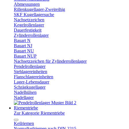
Abmessungen
Rillenkugellager-Zweireihig
SKF Kugellagersuche
Nachsetzzeichen
Kegelrollenlager
Dauerfestigkeit
Zylinderrollenlager
Bauart N
Bauart NJ
Bauart NU
Bauart NUP
Nachsetzzeichen für Zylinderrollenlager
Pendelrollenlager
Stehlagereinheiten
Flanschlagereinheiten
Lager-Lebensdauer
Schrägkugellager
Nadelhülsen
Nadellager
Riementriebe
Zur Kategorie Riementriebe
Keilriemen
Normalkeilriemen nach DIN 2215