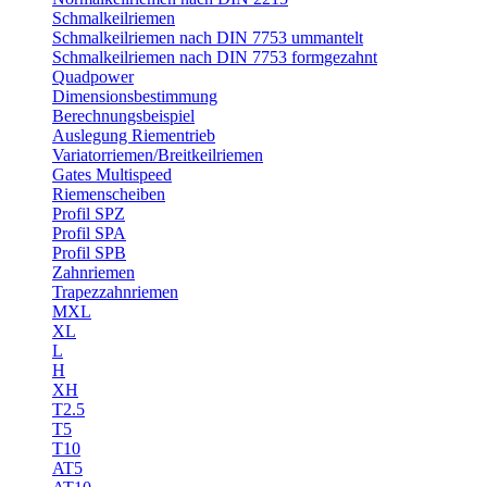
Schmalkeilriemen
Schmalkeilriemen nach DIN 7753 ummantelt
Schmalkeilriemen nach DIN 7753 formgezahnt
Quadpower
Dimensionsbestimmung
Berechnungsbeispiel
Auslegung Riementrieb
Variatorriemen/Breitkeilriemen
Gates Multispeed
Riemenscheiben
Profil SPZ
Profil SPA
Profil SPB
Zahnriemen
Trapezzahnriemen
MXL
XL
L
H
XH
T2.5
T5
T10
AT5