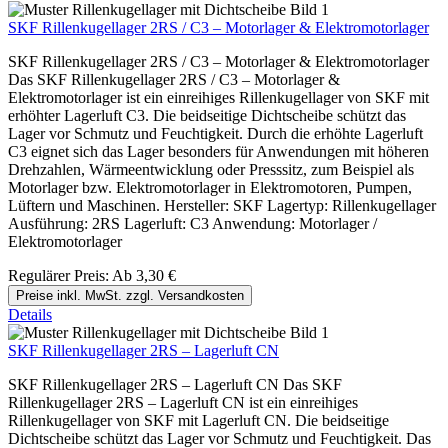
SKF Rillenkugellager 2RS / C3 – Motorlager & Elektromotorlager
SKF Rillenkugellager 2RS / C3 – Motorlager & Elektromotorlager
Das SKF Rillenkugellager 2RS / C3 – Motorlager &
Elektromotorlager ist ein einreihiges Rillenkugellager von SKF mit
erhöhter Lagerluft C3. Die beidseitige Dichtscheibe schützt das
Lager vor Schmutz und Feuchtigkeit. Durch die erhöhte Lagerluft
C3 eignet sich das Lager besonders für Anwendungen mit höheren
Drehzahlen, Wärmeentwicklung oder Presssitz, zum Beispiel als
Motorlager bzw. Elektromotorlager in Elektromotoren, Pumpen,
Lüftern und Maschinen. Hersteller: SKF Lagertyp: Rillenkugellager
Ausführung: 2RS Lagerluft: C3 Anwendung: Motorlager /
Elektromotorlager
Regulärer Preis:
Ab
3,30 €
Preise inkl. MwSt. zzgl. Versandkosten
Details
SKF Rillenkugellager 2RS – Lagerluft CN
SKF Rillenkugellager 2RS – Lagerluft CN Das SKF
Rillenkugellager 2RS – Lagerluft CN ist ein einreihiges
Rillenkugellager von SKF mit Lagerluft CN. Die beidseitige
Dichtscheibe schützt das Lager vor Schmutz und Feuchtigkeit. Das