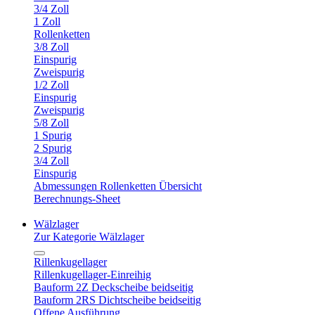
3/4 Zoll
1 Zoll
Rollenketten
3/8 Zoll
Einspurig
Zweispurig
1/2 Zoll
Einspurig
Zweispurig
5/8 Zoll
1 Spurig
2 Spurig
3/4 Zoll
Einspurig
Abmessungen Rollenketten Übersicht
Berechnungs-Sheet
Wälzlager
Zur Kategorie Wälzlager
Rillenkugellager
Rillenkugellager-Einreihig
Bauform 2Z Deckscheibe beidseitig
Bauform 2RS Dichtscheibe beidseitig
Offene Ausführung