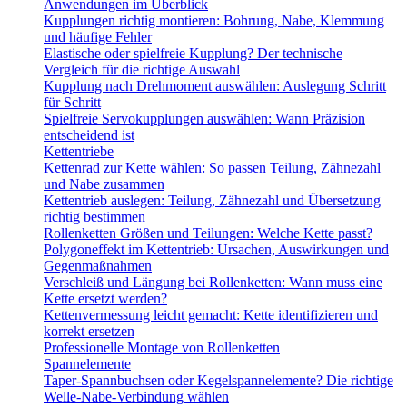
Anwendungen im Überblick
Kupplungen richtig montieren: Bohrung, Nabe, Klemmung
und häufige Fehler
Elastische oder spielfreie Kupplung? Der technische
Vergleich für die richtige Auswahl
Kupplung nach Drehmoment auswählen: Auslegung Schritt
für Schritt
Spielfreie Servokupplungen auswählen: Wann Präzision
entscheidend ist
Kettentriebe
Kettenrad zur Kette wählen: So passen Teilung, Zähnezahl
und Nabe zusammen
Kettentrieb auslegen: Teilung, Zähnezahl und Übersetzung
richtig bestimmen
Rollenketten Größen und Teilungen: Welche Kette passt?
Polygoneffekt im Kettentrieb: Ursachen, Auswirkungen und
Gegenmaßnahmen
Verschleiß und Längung bei Rollenketten: Wann muss eine
Kette ersetzt werden?
Kettenvermessung leicht gemacht: Kette identifizieren und
korrekt ersetzen
Professionelle Montage von Rollenketten
Spannelemente
Taper-Spannbuchsen oder Kegelspannelemente? Die richtige
Welle-Nabe-Verbindung wählen