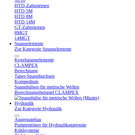
AT10
HTD-Zahnriemen
HTD 5M
HTD 8M
HTD 14M
GT-Zahnriemen
8MGT
14MGT
Spannelemente
Zur Kategorie Spannelemente
Kegelspannelemente
CLAMPEX
Berechnung
Taper-Spannbuchsen
Kompedium
Spannhülsen für metrische Wellen
Berechnungsbeispiel CLAMPEX
Hydraulik
Zur Kategorie Hydraulik
Aggregatebau
Pumpenträger für Hydraulikaggregate
Kühlsysteme