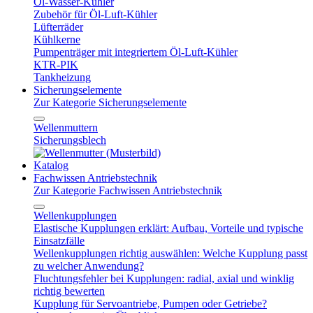
Öl-Wasser-Kühler
Zubehör für Öl-Luft-Kühler
Lüfterräder
Kühlkerne
Pumpenträger mit integriertem Öl-Luft-Kühler
KTR-PIK
Tankheizung
Sicherungselemente
Zur Kategorie Sicherungselemente
Wellenmuttern
Sicherungsblech
Katalog
Fachwissen Antriebstechnik
Zur Kategorie Fachwissen Antriebstechnik
Wellenkupplungen
Elastische Kupplungen erklärt: Aufbau, Vorteile und typische
Einsatzfälle
Wellenkupplungen richtig auswählen: Welche Kupplung passt
zu welcher Anwendung?
Fluchtungsfehler bei Kupplungen: radial, axial und winklig
richtig bewerten
Kupplung für Servoantriebe, Pumpen oder Getriebe?