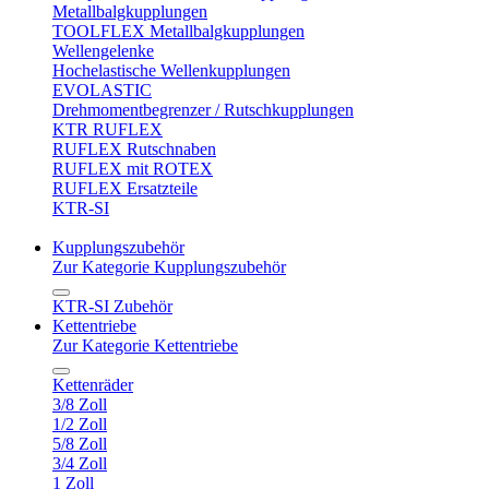
Metallbalgkupplungen
TOOLFLEX Metallbalgkupplungen
Wellengelenke
Hochelastische Wellenkupplungen
EVOLASTIC
Drehmomentbegrenzer / Rutschkupplungen
KTR RUFLEX
RUFLEX Rutschnaben
RUFLEX mit ROTEX
RUFLEX Ersatzteile
KTR-SI
Kupplungszubehör
Zur Kategorie Kupplungszubehör
KTR-SI Zubehör
Kettentriebe
Zur Kategorie Kettentriebe
Kettenräder
3/8 Zoll
1/2 Zoll
5/8 Zoll
3/4 Zoll
1 Zoll