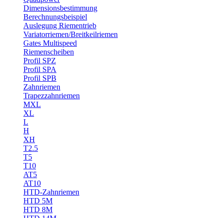
Dimensionsbestimmung
Berechnungsbeispiel
Auslegung Riementrieb
Variatorriemen/Breitkeilriemen
Gates Multispeed
Riemenscheiben
Profil SPZ
Profil SPA
Profil SPB
Zahnriemen
Trapezzahnriemen
MXL
XL
L
H
XH
T2.5
T5
T10
AT5
AT10
HTD-Zahnriemen
HTD 5M
HTD 8M