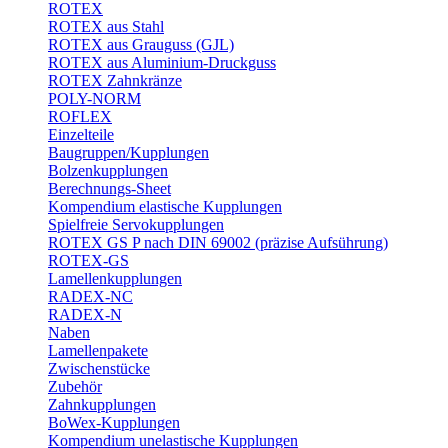
ROTEX
ROTEX aus Stahl
ROTEX aus Grauguss (GJL)
ROTEX aus Aluminium-Druckguss
ROTEX Zahnkränze
POLY-NORM
ROFLEX
Einzelteile
Baugruppen/Kupplungen
Bolzenkupplungen
Berechnungs-Sheet
Kompendium elastische Kupplungen
Spielfreie Servokupplungen
ROTEX GS P nach DIN 69002 (präzise Aufsührung)
ROTEX-GS
Lamellenkupplungen
RADEX-NC
RADEX-N
Naben
Lamellenpakete
Zwischenstücke
Zubehör
Zahnkupplungen
BoWex-Kupplungen
Kompendium unelastische Kupplungen