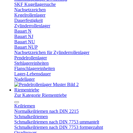
SKF Kugellagersuche
Nachsetzzeichen
Kegelrollenlager
Dauerfestigkeit
Zylinderrollenlager
Bauart N
Bauart NJ
Bauart NU
Bauart NUP
Nachsetzzeichen für Zylinderrollenlager
Pendelrollenlager
Stehlagereinheiten
Flanschlagereinheiten
Lager-Lebensdauer
Nadellager
Riementriebe
Zur Kategorie Riementriebe
Keilriemen
Normalkeilriemen nach DIN 2215
Schmalkeilriemen
Schmalkeilriemen nach DIN 7753 ummantelt
Schmalkeilriemen nach DIN 7753 formgezahnt
Quadpower