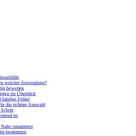
nsatzfälle
 zu welcher Anwendung?
htig bewerten
ngen im Überblick
 häufige Fehler
für die richtige Auswahl
Schritt
idend ist
nd Nabe zusammen
htig bestimmen