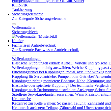
Pumpenträger mit integriertem Öl-Luft-Kühler
KTR-PIK
Tankheizung
Sicherungselemente
Zur Kategorie Sicherungselemente
Wellenmuttern
Sicherungsblech
Katalog
Fachwissen Antriebstechnik
Zur Kategorie Fachwissen Antriebstechnik
Wellenkupplungen
Elastische Kupplungen erklärt: Aufbau, Vorteile und typische Ei
Wellenkupplungen richtig auswählen: Welche Kupplung passt
Fluchtungsfehler bei Kupplungen: radial, axial und winklig ric
Kupplung für Servoantriebe, Pumpen oder Getriebe? Anwendu
Kupplungen richtig montieren: Bohrung, Nabe, Klemmung und
Elastische oder spielfreie Kupplung? Der technische Vergleich 
Kupplung nach Drehmoment auswählen: Auslegung Schritt für 
Spielfreie Servokupplungen auswählen: Wann Präzision entsche
Kettentriebe
Kettenrad zur Kette wählen: So passen Teilung, Zähnezahl u
Kettentrieb auslegen: Teilung, Zähnezahl und Übersetzung ric