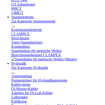
HTD 14M
GT-Zahnriemen
8MGT
14MGT
Spannelemente
Zur Kategorie Spannelemente
Kegelspannelemente
CLAMPEX
Berechnung
Taper-Spannbuchsen
Kompedium
Spannhülsen für metrische Wellen
Berechnungsbeispiel CLAMPEX
Hydraulik
Zur Kategorie Hydraulik
Aggregatebau
Pumpenträger für Hydraulikaggregate
Kühlsysteme
Öl-Wasser-Kühler
Zubehör für Öl-Luft-Kühler
Lüfterräder
Kühlkerne