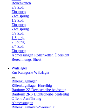
Rollenketten
3/8 Zoll
Einspurig
Zweispurig
1/2 Zoll
Einspurig
Zweispurig
5/8 Zoll
1 Spurig
2 Spurig
3/4 Zoll
Einspurig
Abmessungen Rollenketten Übersicht
Berechnungs-Sheet
Wälzlager
Zur Kategorie Wälzlager
Rillenkugellager
Rillenkugellager-Einreihig
Bauform 2Z Deckscheibe beidseitig
Bauform 2RS Dichtscheibe beidseitig
Offene Ausführung
Abmessungen
Rillenkugellager-Zweireihig