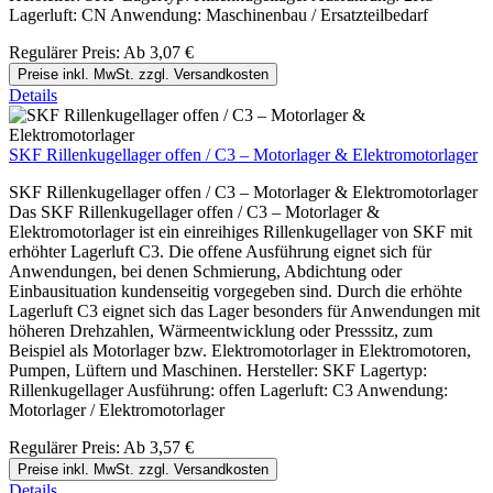
Lagerluft: CN Anwendung: Maschinenbau / Ersatzteilbedarf
Regulärer Preis:
Ab
3,07 €
Preise inkl. MwSt. zzgl. Versandkosten
Details
SKF Rillenkugellager offen / C3 – Motorlager & Elektromotorlager
SKF Rillenkugellager offen / C3 – Motorlager & Elektromotorlager
Das SKF Rillenkugellager offen / C3 – Motorlager &
Elektromotorlager ist ein einreihiges Rillenkugellager von SKF mit
erhöhter Lagerluft C3. Die offene Ausführung eignet sich für
Anwendungen, bei denen Schmierung, Abdichtung oder
Einbausituation kundenseitig vorgegeben sind. Durch die erhöhte
Lagerluft C3 eignet sich das Lager besonders für Anwendungen mit
höheren Drehzahlen, Wärmeentwicklung oder Presssitz, zum
Beispiel als Motorlager bzw. Elektromotorlager in Elektromotoren,
Pumpen, Lüftern und Maschinen. Hersteller: SKF Lagertyp:
Rillenkugellager Ausführung: offen Lagerluft: C3 Anwendung:
Motorlager / Elektromotorlager
Regulärer Preis:
Ab
3,57 €
Preise inkl. MwSt. zzgl. Versandkosten
Details