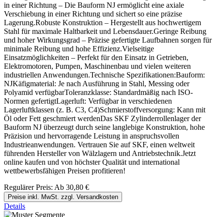
in einer Richtung – Die Bauform NJ ermöglicht eine axiale
Verschiebung in einer Richtung und sichert so eine präzise
Lagerung.Robuste Konstruktion – Hergestellt aus hochwertigem
Stahl für maximale Haltbarkeit und Lebensdauer.Geringe Reibung
und hoher Wirkungsgrad – Präzise gefertigte Laufbahnen sorgen für
minimale Reibung und hohe Effizienz.Vielseitige
Einsatzmöglichkeiten – Perfekt für den Einsatz in Getrieben,
Elektromotoren, Pumpen, Maschinenbau und vielen weiteren
industriellen Anwendungen.Technische Spezifikationen:Bauform:
NJKäfigmaterial: Je nach Ausführung in Stahl, Messing oder
Polyamid verfügbarToleranzklasse: Standardmäßig nach ISO-
Normen gefertigtLagerluft: Verfügbar in verschiedenen
Lagerluftklassen (z. B. C3, C4)Schmierstoffversorgung: Kann mit
Öl oder Fett geschmiert werdenDas SKF Zylinderrollenlager der
Bauform NJ überzeugt durch seine langlebige Konstruktion, hohe
Präzision und hervorragende Leistung in anspruchsvollen
Industrieanwendungen. Vertrauen Sie auf SKF, einen weltweit
führenden Hersteller von Wälzlagern und Antriebstechnik.Jetzt
online kaufen und von höchster Qualität und international
wettbewerbsfähigen Preisen profitieren!
Regulärer Preis:
Ab
30,80 €
Preise inkl. MwSt. zzgl. Versandkosten
Details