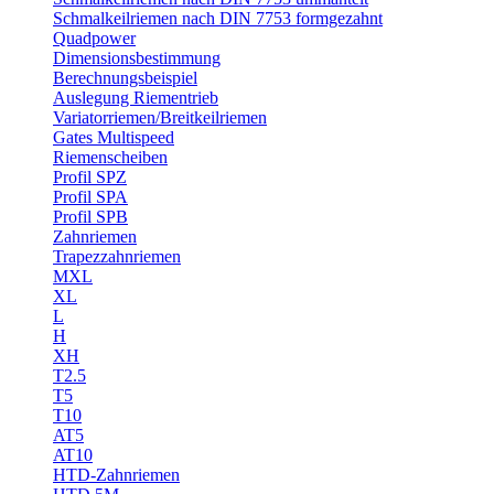
Schmalkeilriemen nach DIN 7753 formgezahnt
Quadpower
Dimensionsbestimmung
Berechnungsbeispiel
Auslegung Riementrieb
Variatorriemen/Breitkeilriemen
Gates Multispeed
Riemenscheiben
Profil SPZ
Profil SPA
Profil SPB
Zahnriemen
Trapezzahnriemen
MXL
XL
L
H
XH
T2.5
T5
T10
AT5
AT10
HTD-Zahnriemen