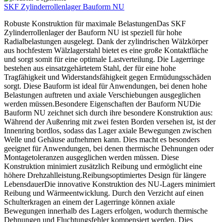
SKF Zylinderrollenlager Bauform NU
Robuste Konstruktion für maximale BelastungenDas SKF
Zylinderrollenlager der Bauform NU ist speziell für hohe
Radialbelastungen ausgelegt. Dank der zylindrischen Wälzkörper
aus hochfestem Wälzlagerstahl bietet es eine große Kontaktfläche
und sorgt somit für eine optimale Lastverteilung. Die Lagerringe
bestehen aus einsatzgehärtetem Stahl, der für eine hohe
Tragfähigkeit und Widerstandsfähigkeit gegen Ermüdungsschäden
sorgt. Diese Bauform ist ideal für Anwendungen, bei denen hohe
Belastungen auftreten und axiale Verschiebungen ausgeglichen
werden müssen.Besondere Eigenschaften der Bauform NUDie
Bauform NU zeichnet sich durch ihre besondere Konstruktion aus:
Während der Außenring mit zwei festen Borden versehen ist, ist der
Innenring bordlos, sodass das Lager axiale Bewegungen zwischen
Welle und Gehäuse aufnehmen kann. Dies macht es besonders
geeignet für Anwendungen, bei denen thermische Dehnungen oder
Montagetoleranzen ausgeglichen werden müssen. Diese
Konstruktion minimiert zusätzlich Reibung und ermöglicht eine
höhere Drehzahlleistung.Reibungsoptimiertes Design für längere
LebensdauerDie innovative Konstruktion des NU-Lagers minimiert
Reibung und Wärmeentwicklung. Durch den Verzicht auf einen
Schulterkragen an einem der Lagerringe können axiale
Bewegungen innerhalb des Lagers erfolgen, wodurch thermische
Dehnungen und Fluchtungsfehler kompensiert werden. Dies