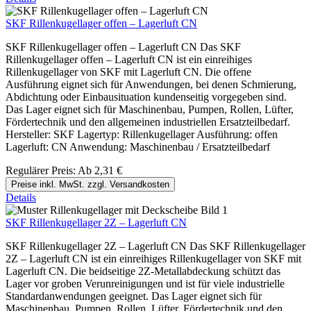
SKF Rillenkugellager offen – Lagerluft CN
SKF Rillenkugellager offen – Lagerluft CN Das SKF
Rillenkugellager offen – Lagerluft CN ist ein einreihiges
Rillenkugellager von SKF mit Lagerluft CN. Die offene
Ausführung eignet sich für Anwendungen, bei denen Schmierung,
Abdichtung oder Einbausituation kundenseitig vorgegeben sind.
Das Lager eignet sich für Maschinenbau, Pumpen, Rollen, Lüfter,
Fördertechnik und den allgemeinen industriellen Ersatzteilbedarf.
Hersteller: SKF Lagertyp: Rillenkugellager Ausführung: offen
Lagerluft: CN Anwendung: Maschinenbau / Ersatzteilbedarf
Regulärer Preis:
Ab
2,31 €
Preise inkl. MwSt. zzgl. Versandkosten
Details
SKF Rillenkugellager 2Z – Lagerluft CN
SKF Rillenkugellager 2Z – Lagerluft CN Das SKF Rillenkugellager
2Z – Lagerluft CN ist ein einreihiges Rillenkugellager von SKF mit
Lagerluft CN. Die beidseitige 2Z-Metallabdeckung schützt das
Lager vor groben Verunreinigungen und ist für viele industrielle
Standardanwendungen geeignet. Das Lager eignet sich für
Maschinenbau, Pumpen, Rollen, Lüfter, Fördertechnik und den