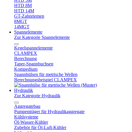
HTD 5M
HTD 8M
HTD 14M
GT-Zahnriemen
8MGT
14MGT
Spannelemente
Zur Kategorie Spannelemente
Kegelspannelemente
CLAMPEX
Berechnung
Taper-Spannbuchsen
Kompedium
Spannhülsen für metrische Wellen
Berechnungsbeispiel CLAMPEX
Hydraulik
Zur Kategorie Hydraulik
Aggregatebau
Pumpenträger für Hydraulikaggregate
Kühlsysteme
Öl-Wasser-Kühler
Zubehör für Öl-Luft-Kühler