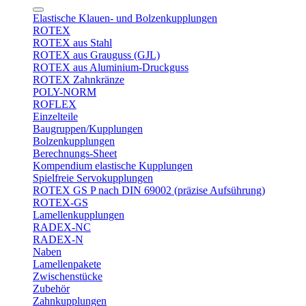
Elastische Klauen- und Bolzenkupplungen
ROTEX
ROTEX aus Stahl
ROTEX aus Grauguss (GJL)
ROTEX aus Aluminium-Druckguss
ROTEX Zahnkränze
POLY-NORM
ROFLEX
Einzelteile
Baugruppen/Kupplungen
Bolzenkupplungen
Berechnungs-Sheet
Kompendium elastische Kupplungen
Spielfreie Servokupplungen
ROTEX GS P nach DIN 69002 (präzise Aufsührung)
ROTEX-GS
Lamellenkupplungen
RADEX-NC
RADEX-N
Naben
Lamellenpakete
Zwischenstücke
Zubehör
Zahnkupplungen