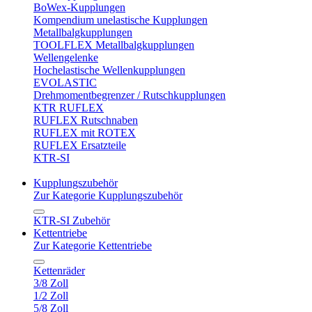
BoWex-Kupplungen
Kompendium unelastische Kupplungen
Metallbalgkupplungen
TOOLFLEX Metallbalgkupplungen
Wellengelenke
Hochelastische Wellenkupplungen
EVOLASTIC
Drehmomentbegrenzer / Rutschkupplungen
KTR RUFLEX
RUFLEX Rutschnaben
RUFLEX mit ROTEX
RUFLEX Ersatzteile
KTR-SI
Kupplungszubehör
Zur Kategorie Kupplungszubehör
KTR-SI Zubehör
Kettentriebe
Zur Kategorie Kettentriebe
Kettenräder
3/8 Zoll
1/2 Zoll
5/8 Zoll