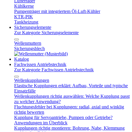
Lüfterräder
Kühlkerne
Pumpenträger mit integriertem Öl-Luft-Kühler
KTR-PIK
Tankheizung
Sicherungselemente
Zur Kategorie Sicherungselemente
Wellenmuttern
Sicherungsblech
Katalog
Fachwissen Antriebstechnik
Zur Kategorie Fachwissen Antriebstechnik
Wellenkupplungen
Elastische Kupplungen erklärt: Aufbau, Vorteile und typische
Einsatzfälle
Wellenkupplungen richtig auswählen: Welche Kupplung passt
zu welcher Anwendung?
Fluchtungsfehler bei Kupplungen: radial, axial und winklig
richtig bewerten
Kupplung für Servoantriebe, Pumpen oder Getriebe?
Anwendungen im Überblick
Kupplungen richtig montieren: Bohrung, Nabe, Klemmung