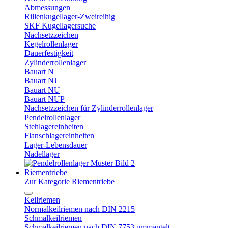
Abmessungen
Rillenkugellager-Zweireihig
SKF Kugellagersuche
Nachsetzzeichen
Kegelrollenlager
Dauerfestigkeit
Zylinderrollenlager
Bauart N
Bauart NJ
Bauart NU
Bauart NUP
Nachsetzzeichen für Zylinderrollenlager
Pendelrollenlager
Stehlagereinheiten
Flanschlagereinheiten
Lager-Lebensdauer
Nadellager
Riementriebe
Zur Kategorie Riementriebe
Keilriemen
Normalkeilriemen nach DIN 2215
Schmalkeilriemen
Schmalkeilriemen nach DIN 7753 ummantelt