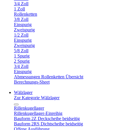
3/4 Zoll
1 Zoll
Rollenketten
3/8 Zoll
Einspurig
Zweispurig
1/2 Zoll
Einspurig
Zweispurig
5/8 Zoll
1 Spurig
2 Spurig
3/4 Zoll
Einspurig
Abmessungen Rollenketten Übersicht
Berechnungs-Sheet
Wälzlager
Zur Kategorie Wälzlager
Rillenkugellager
Rillenkugellager-Einreihig
Bauform 2Z Deckscheibe beidseitig
Bauform 2RS Dichtscheibe beidseitig
Offene Ausführung