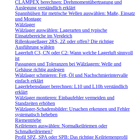
CLAMPEX berechnen: Drehmomentübertragung und
Auslegung verständlich erklärt
Spannhülsen für metrische Wellen auswählen: Maße, Einsatz
und Montage
Wälzlager
Wälzlager auswählen: Lagerarten und typische
Einsatzbereiche im Vergleich
Rillenkugellager 2RS, 2Z oder offen? Die richtige
Ausführung wählen
Lagerluft C3, CN oder C2: Wann welche Lagerluft sinnvoll
ist
Passungen und Toleranzen bei Wälzlagern: Welle und
Gehäuse richtig auslegen
Wälzlager schmieren: Fett, Öl und Nachschmierintervalle
einfach erklärt
Lagerlebensdauer berechnen: L10 und L10h verständlich
erklärt
Wälzlager montieren: Einbaufehler vermeiden und
Standzeiten erhöhen
Wälzlager-Schadensbilder: Ursachen erkennen und Fehler
systematisch beheben
Riementriebe
Keilriemen auswählen: Normalkeilriemen oder
Schmalkeilriemen?
Profil SPZ, SPA oder SPB: Das richtige Keilriemenprofil