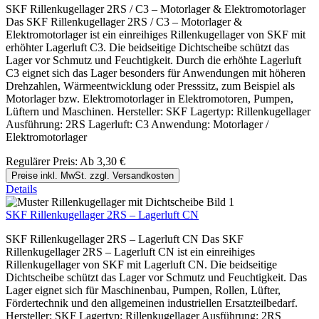
SKF Rillenkugellager 2RS / C3 – Motorlager & Elektromotorlager
Das SKF Rillenkugellager 2RS / C3 – Motorlager &
Elektromotorlager ist ein einreihiges Rillenkugellager von SKF mit
erhöhter Lagerluft C3. Die beidseitige Dichtscheibe schützt das
Lager vor Schmutz und Feuchtigkeit. Durch die erhöhte Lagerluft
C3 eignet sich das Lager besonders für Anwendungen mit höheren
Drehzahlen, Wärmeentwicklung oder Presssitz, zum Beispiel als
Motorlager bzw. Elektromotorlager in Elektromotoren, Pumpen,
Lüftern und Maschinen. Hersteller: SKF Lagertyp: Rillenkugellager
Ausführung: 2RS Lagerluft: C3 Anwendung: Motorlager /
Elektromotorlager
Regulärer Preis:
Ab
3,30 €
Preise inkl. MwSt. zzgl. Versandkosten
Details
SKF Rillenkugellager 2RS – Lagerluft CN
SKF Rillenkugellager 2RS – Lagerluft CN Das SKF
Rillenkugellager 2RS – Lagerluft CN ist ein einreihiges
Rillenkugellager von SKF mit Lagerluft CN. Die beidseitige
Dichtscheibe schützt das Lager vor Schmutz und Feuchtigkeit. Das
Lager eignet sich für Maschinenbau, Pumpen, Rollen, Lüfter,
Fördertechnik und den allgemeinen industriellen Ersatzteilbedarf.
Hersteller: SKF Lagertyp: Rillenkugellager Ausführung: 2RS