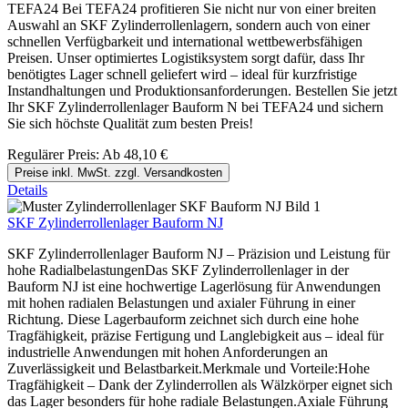
TEFA24 Bei TEFA24 profitieren Sie nicht nur von einer breiten
Auswahl an SKF Zylinderrollenlagern, sondern auch von einer
schnellen Verfügbarkeit und international wettbewerbsfähigen
Preisen. Unser optimiertes Logistiksystem sorgt dafür, dass Ihr
benötigtes Lager schnell geliefert wird – ideal für kurzfristige
Instandhaltungen und Produktionsanforderungen. Bestellen Sie jetzt
Ihr SKF Zylinderrollenlager Bauform N bei TEFA24 und sichern
Sie sich höchste Qualität zum besten Preis!
Regulärer Preis:
Ab
48,10 €
Preise inkl. MwSt. zzgl. Versandkosten
Details
SKF Zylinderrollenlager Bauform NJ
SKF Zylinderrollenlager Bauform NJ – Präzision und Leistung für
hohe RadialbelastungenDas SKF Zylinderrollenlager in der
Bauform NJ ist eine hochwertige Lagerlösung für Anwendungen
mit hohen radialen Belastungen und axialer Führung in einer
Richtung. Diese Lagerbauform zeichnet sich durch eine hohe
Tragfähigkeit, präzise Fertigung und Langlebigkeit aus – ideal für
industrielle Anwendungen mit hohen Anforderungen an
Zuverlässigkeit und Belastbarkeit.Merkmale und Vorteile:Hohe
Tragfähigkeit – Dank der Zylinderrollen als Wälzkörper eignet sich
das Lager besonders für hohe radiale Belastungen.Axiale Führung