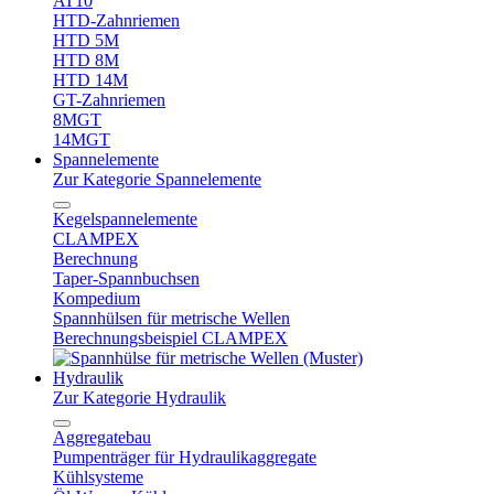
AT10
HTD-Zahnriemen
HTD 5M
HTD 8M
HTD 14M
GT-Zahnriemen
8MGT
14MGT
Spannelemente
Zur Kategorie Spannelemente
Kegelspannelemente
CLAMPEX
Berechnung
Taper-Spannbuchsen
Kompedium
Spannhülsen für metrische Wellen
Berechnungsbeispiel CLAMPEX
Hydraulik
Zur Kategorie Hydraulik
Aggregatebau
Pumpenträger für Hydraulikaggregate
Kühlsysteme