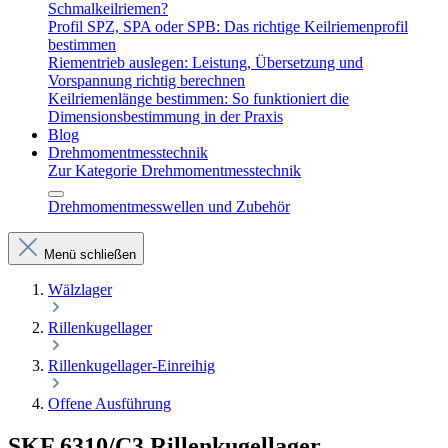
Schmalkeilriemen?
Profil SPZ, SPA oder SPB: Das richtige Keilriemenprofil
bestimmen
Riementrieb auslegen: Leistung, Übersetzung und
Vorspannung richtig berechnen
Keilriemenlänge bestimmen: So funktioniert die
Dimensionsbestimmung in der Praxis
Blog
Drehmomentmesstechnik
Zur Kategorie Drehmomentmesstechnik
Drehmomentmesswellen und Zubehör
Menü schließen
Wälzlager
Rillenkugellager
Rillenkugellager-Einreihig
Offene Ausführung
SKF 6310/C3 Rillenkugellager –