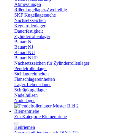
Abmessungen
Rillenkugellager-Zweireihig
SKF Kugellagersuche
Nachsetzzeichen
Kegelrollenlager
Dauerfestigkeit
Zylinderrollenlager
Bauart N
Bauart NJ
Bauart NU
Bauart NUP
Nachsetzzeichen für Zylinderrollenlager
Pendelrollenlager
Stehlagereinheiten
Flanschlagereinheiten
Lager-Lebensdauer
Schrägkugellager
Nadelhülsen
Nadellager
Riementriebe
Zur Kategorie Riementriebe
Keilriemen
Normalkeilriemen nach DIN 2215