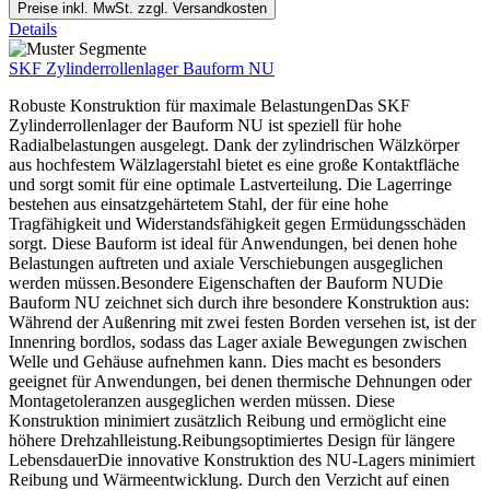
Preise inkl. MwSt. zzgl. Versandkosten
Details
SKF Zylinderrollenlager Bauform NU
Robuste Konstruktion für maximale BelastungenDas SKF
Zylinderrollenlager der Bauform NU ist speziell für hohe
Radialbelastungen ausgelegt. Dank der zylindrischen Wälzkörper
aus hochfestem Wälzlagerstahl bietet es eine große Kontaktfläche
und sorgt somit für eine optimale Lastverteilung. Die Lagerringe
bestehen aus einsatzgehärtetem Stahl, der für eine hohe
Tragfähigkeit und Widerstandsfähigkeit gegen Ermüdungsschäden
sorgt. Diese Bauform ist ideal für Anwendungen, bei denen hohe
Belastungen auftreten und axiale Verschiebungen ausgeglichen
werden müssen.Besondere Eigenschaften der Bauform NUDie
Bauform NU zeichnet sich durch ihre besondere Konstruktion aus:
Während der Außenring mit zwei festen Borden versehen ist, ist der
Innenring bordlos, sodass das Lager axiale Bewegungen zwischen
Welle und Gehäuse aufnehmen kann. Dies macht es besonders
geeignet für Anwendungen, bei denen thermische Dehnungen oder
Montagetoleranzen ausgeglichen werden müssen. Diese
Konstruktion minimiert zusätzlich Reibung und ermöglicht eine
höhere Drehzahlleistung.Reibungsoptimiertes Design für längere
LebensdauerDie innovative Konstruktion des NU-Lagers minimiert
Reibung und Wärmeentwicklung. Durch den Verzicht auf einen