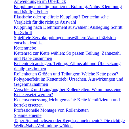
Anwendungen im Überblick
Kupplungen richtig montieren: Bohrung, Nabe, Klemmung
und häufige Fehler
Elastische oder spielfreie Kupplung? Der technische
Vergleich für die richtige Auswahl
Kupplung nach Drehmoment auswählen: Auslegung Schritt
für Schritt
Spielfreie Servokupplungen auswählen: Wann Präzision
entscheidend ist
Kettentriebe
Kettenrad zur Kette wählen: So passen Teilung, Zähnezahl
und Nabe zusammen
Kettentrieb auslegen: Teilung, Zähnezahl und Übersetzung
richtig bestimmen
Rollenketten Größen und Teilungen: Welche Kette passt?
Polygoneffekt im Kettentrieb: Ursachen, Auswirkungen und
Gegenmaßnahmen
Verschleiß und Längung bei Rollenketten: Wann muss eine
Kette ersetzt werden?
Kettenvermessung leicht gemacht: Kette identifizieren und
korrekt ersetzen
Professionelle Montage von Rollenketten
Spannelemente
Taper-Spannbuchsen oder Kegelspannelemente? Die richtige
Welle-Nabe-Verbindung wählen