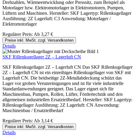
Drehzahlen, Wärmeentwicklung oder Presssitz, zum Beispiel als
Motorlager bzw. Elektromotorlager in Elektromotoren, Pumpen,
Lüftern und Maschinen. Hersteller: SKF Lagertyp: Rillenkugellager
Ausführung: 2Z Lagerluft: C3 Anwendung: Motorlager /
Elektromotorlager
Regulärer Preis:
Ab
3,27 €
Preise inkl. MwSt. zzgl. Versandkosten
Details
SKF Rillenkugellager 2Z – Lagerluft CN
SKF Rillenkugellager 2Z – Lagerluft CN Das SKF Rillenkugellager
2Z – Lagerluft CN ist ein einreihiges Rillenkugellager von SKF mit
Lagerluft CN. Die beidseitige 2Z-Metallabdeckung schützt das
Lager vor groben Verunreinigungen und ist für viele industrielle
Standardanwendungen geeignet. Das Lager eignet sich für
Maschinenbau, Pumpen, Rollen, Lüfter, Fördertechnik und den
allgemeinen industriellen Ersatzteilbedarf. Hersteller: SKF Lagertyp:
Rillenkugellager Ausführung: 2Z Lagerluft: CN Anwendung:
Maschinenbau / Ersatzteilbedarf
Regulärer Preis:
Ab
3,14 €
Preise inkl. MwSt. zzgl. Versandkosten
Details