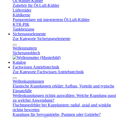
Öl-Wasser-Kühler
Zubehör für Öl-Luft-Kühler
Lüfterräder
Kühlkerne
Pumpenträger mit integriertem Öl-Luft-Kühler
KTR-PIK
Tankheizung
Sicherungselemente
Zur Kategorie Sicherungselemente
Wellenmuttern
Sicherungsblech
Katalog
Fachwissen Antriebstechnik
Zur Kategorie Fachwissen Antriebstechnik
Wellenkupplungen
Elastische Kupplungen erklärt: Aufbau, Vorteile und typische
Einsatzfälle
Wellenkupplungen richtig auswählen: Welche Kupplung passt
zu welcher Anwendung?
Fluchtungsfehler bei Kupplungen: radial, axial und winklig
richtig bewerten
Kupplung für Servoantriebe, Pumpen oder Getriebe?