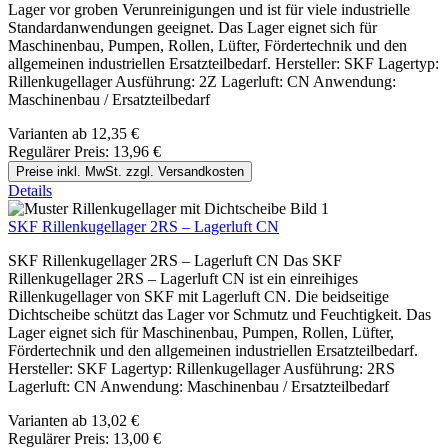
Lager vor groben Verunreinigungen und ist für viele industrielle
Standardanwendungen geeignet. Das Lager eignet sich für
Maschinenbau, Pumpen, Rollen, Lüfter, Fördertechnik und den
allgemeinen industriellen Ersatzteilbedarf. Hersteller: SKF Lagertyp:
Rillenkugellager Ausführung: 2Z Lagerluft: CN Anwendung:
Maschinenbau / Ersatzteilbedarf
Varianten ab
12,35 €
Regulärer Preis:
13,96 €
Preise inkl. MwSt. zzgl. Versandkosten
Details
SKF Rillenkugellager 2RS – Lagerluft CN
SKF Rillenkugellager 2RS – Lagerluft CN Das SKF
Rillenkugellager 2RS – Lagerluft CN ist ein einreihiges
Rillenkugellager von SKF mit Lagerluft CN. Die beidseitige
Dichtscheibe schützt das Lager vor Schmutz und Feuchtigkeit. Das
Lager eignet sich für Maschinenbau, Pumpen, Rollen, Lüfter,
Fördertechnik und den allgemeinen industriellen Ersatzteilbedarf.
Hersteller: SKF Lagertyp: Rillenkugellager Ausführung: 2RS
Lagerluft: CN Anwendung: Maschinenbau / Ersatzteilbedarf
Varianten ab
13,02 €
Regulärer Preis:
13,00 €