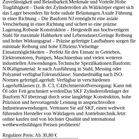
Zuverlässigkeit und Belastbarkeit.Merkmale und Vorteile:Hohe
Tragfähigkeit – Dank der Zylinderrollen als Wälzkörper eignet sich
das Lager besonders für hohe radiale Belastungen.Axiale Führung
in einer Richtung – Die Bauform NJ ermöglicht eine axiale
Verschiebung in einer Richtung und sichert so eine präzise
Lagerung.Robuste Konstruktion – Hergestellt aus hochwertigem
Stahl für maximale Haltbarkeit und Lebensdauer.Geringe Reibung
und hoher Wirkungsgrad – Präzise gefertigte Laufbahnen sorgen für
minimale Reibung und hohe Effizienz.Vielseitige
Einsatzmöglichkeiten – Perfekt für den Einsatz in Getrieben,
Elektromotoren, Pumpen, Maschinenbau und vielen weiteren
industriellen Anwendungen.Technische Spezifikationen:Bauform:
NJKäfigmaterial: Je nach Ausführung in Stahl, Messing oder
Polyamid verfügbarToleranzklasse: Standardmäßig nach ISO-
Normen gefertigtLagerluft: Verfügbar in verschiedenen
Lagerluftklassen (z. B. C3, C4)Schmierstoffversorgung: Kann mit
Öl oder Fett geschmiert werdenDas SKF Zylinderrollenlager der
Bauform NJ überzeugt durch seine langlebige Konstruktion, hohe
Präzision und hervorragende Leistung in anspruchsvollen
Industrieanwendungen. Vertrauen Sie auf SKF, einen weltweit
führenden Hersteller von Wälzlagern und Antriebstechnik.Jetzt
online kaufen und von höchster Qualität und international
wettbewerbsfähigen Preisen profitieren!
Regulärer Preis:
Ab
30,80 €