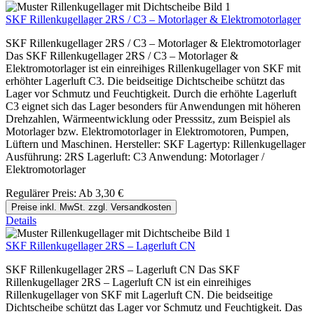
SKF Rillenkugellager 2RS / C3 – Motorlager & Elektromotorlager
SKF Rillenkugellager 2RS / C3 – Motorlager & Elektromotorlager
Das SKF Rillenkugellager 2RS / C3 – Motorlager &
Elektromotorlager ist ein einreihiges Rillenkugellager von SKF mit
erhöhter Lagerluft C3. Die beidseitige Dichtscheibe schützt das
Lager vor Schmutz und Feuchtigkeit. Durch die erhöhte Lagerluft
C3 eignet sich das Lager besonders für Anwendungen mit höheren
Drehzahlen, Wärmeentwicklung oder Presssitz, zum Beispiel als
Motorlager bzw. Elektromotorlager in Elektromotoren, Pumpen,
Lüftern und Maschinen. Hersteller: SKF Lagertyp: Rillenkugellager
Ausführung: 2RS Lagerluft: C3 Anwendung: Motorlager /
Elektromotorlager
Regulärer Preis:
Ab
3,30 €
Preise inkl. MwSt. zzgl. Versandkosten
Details
SKF Rillenkugellager 2RS – Lagerluft CN
SKF Rillenkugellager 2RS – Lagerluft CN Das SKF
Rillenkugellager 2RS – Lagerluft CN ist ein einreihiges
Rillenkugellager von SKF mit Lagerluft CN. Die beidseitige
Dichtscheibe schützt das Lager vor Schmutz und Feuchtigkeit. Das