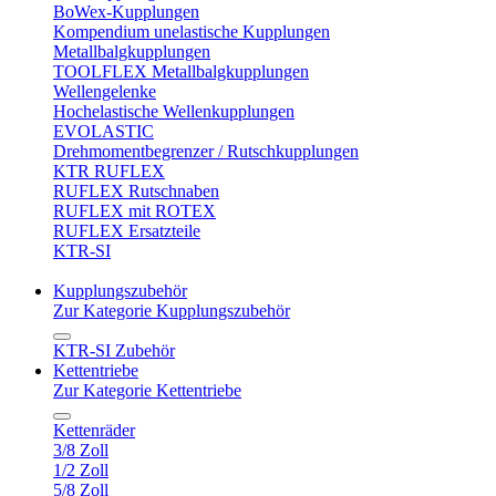
BoWex-Kupplungen
Kompendium unelastische Kupplungen
Metallbalgkupplungen
TOOLFLEX Metallbalgkupplungen
Wellengelenke
Hochelastische Wellenkupplungen
EVOLASTIC
Drehmomentbegrenzer / Rutschkupplungen
KTR RUFLEX
RUFLEX Rutschnaben
RUFLEX mit ROTEX
RUFLEX Ersatzteile
KTR-SI
Kupplungszubehör
Zur Kategorie Kupplungszubehör
KTR-SI Zubehör
Kettentriebe
Zur Kategorie Kettentriebe
Kettenräder
3/8 Zoll
1/2 Zoll
5/8 Zoll