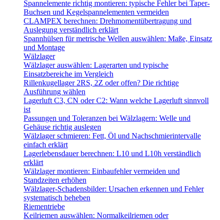
Spannelemente richtig montieren: typische Fehler bei Taper-
Buchsen und Kegelspannelementen vermeiden
CLAMPEX berechnen: Drehmomentübertragung und
Auslegung verständlich erklärt
Spannhülsen für metrische Wellen auswählen: Maße, Einsatz
und Montage
Wälzlager
Wälzlager auswählen: Lagerarten und typische
Einsatzbereiche im Vergleich
Rillenkugellager 2RS, 2Z oder offen? Die richtige
Ausführung wählen
Lagerluft C3, CN oder C2: Wann welche Lagerluft sinnvoll
ist
Passungen und Toleranzen bei Wälzlagern: Welle und
Gehäuse richtig auslegen
Wälzlager schmieren: Fett, Öl und Nachschmierintervalle
einfach erklärt
Lagerlebensdauer berechnen: L10 und L10h verständlich
erklärt
Wälzlager montieren: Einbaufehler vermeiden und
Standzeiten erhöhen
Wälzlager-Schadensbilder: Ursachen erkennen und Fehler
systematisch beheben
Riementriebe
Keilriemen auswählen: Normalkeilriemen oder