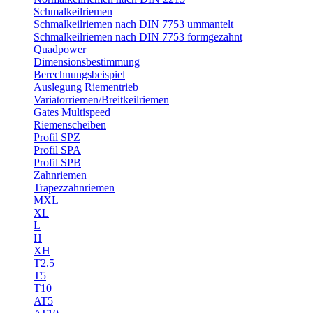
Schmalkeilriemen
Schmalkeilriemen nach DIN 7753 ummantelt
Schmalkeilriemen nach DIN 7753 formgezahnt
Quadpower
Dimensionsbestimmung
Berechnungsbeispiel
Auslegung Riementrieb
Variatorriemen/Breitkeilriemen
Gates Multispeed
Riemenscheiben
Profil SPZ
Profil SPA
Profil SPB
Zahnriemen
Trapezzahnriemen
MXL
XL
L
H
XH
T2.5
T5
T10
AT5