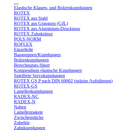
Elastische Klauen- und Bolzenkupplungen
ROTEX
ROTEX aus Stahl
ROTEX aus Grauguss (GJL)
ROTEX aus Aluminium-Druckguss
ROTEX Zahnkränze
POLY-NORM
ROFLEX
Einzelteile
Baugruppen/Kupplungen
Bolzenkupplungen
Berechnungs-Sheet
Kompendium elastische Kupplungen
Spielfreie Servokupplungen
ROTEX GS P nach DIN 69002 (präzise Aufsührung)
ROTEX-GS
Lamellenkupplungen
RADEX-NC
RADEX-N
Naben
Lamellenpakete
Zwischenstücke
Zubehör
Zahnkupplungen