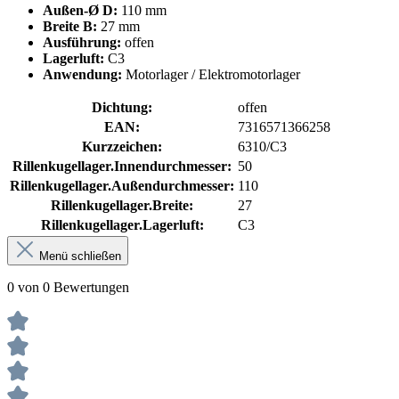
Außen-Ø D:
110 mm
Breite B:
27 mm
Ausführung:
offen
Lagerluft:
C3
Anwendung:
Motorlager / Elektromotorlager
Dichtung:
offen
EAN:
7316571366258
Kurzzeichen:
6310/C3
Rillenkugellager.Innendurchmesser:
50
Rillenkugellager.Außendurchmesser:
110
Rillenkugellager.Breite:
27
Rillenkugellager.Lagerluft:
C3
Menü schließen
0 von 0 Bewertungen