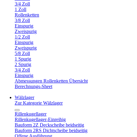
3/4 Zoll
1 Zoll
Rollenketten
3/8 Zoll
Einspurig
Zweispurig
1/2 Zoll
Einspurig
Zweispurig
5/8 Zoll
1 Spurig
2 Spurig
3/4 Zoll
Einspurig
Abmessungen Rollenketten Übersicht
Berechnungs-Sheet
Wälzlager
Zur Kategorie Wälzlager
Rillenkugellager
Rillenkugellager-Einreihig
Bauform 2Z Deckscheibe beidseitig
Bauform 2RS Dichtscheibe beidseitig
Offene Ausführung