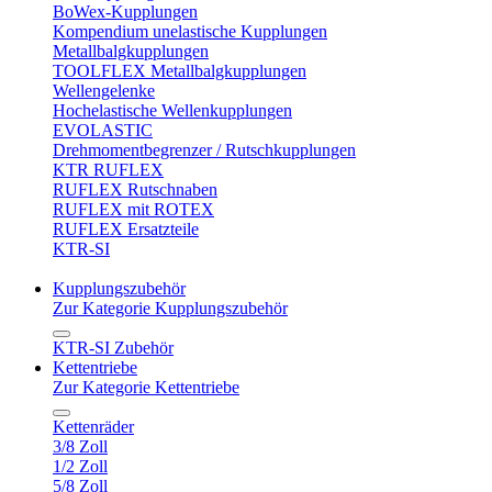
BoWex-Kupplungen
Kompendium unelastische Kupplungen
Metallbalgkupplungen
TOOLFLEX Metallbalgkupplungen
Wellengelenke
Hochelastische Wellenkupplungen
EVOLASTIC
Drehmomentbegrenzer / Rutschkupplungen
KTR RUFLEX
RUFLEX Rutschnaben
RUFLEX mit ROTEX
RUFLEX Ersatzteile
KTR-SI
Kupplungszubehör
Zur Kategorie Kupplungszubehör
KTR-SI Zubehör
Kettentriebe
Zur Kategorie Kettentriebe
Kettenräder
3/8 Zoll
1/2 Zoll
5/8 Zoll