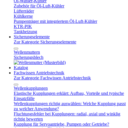
Öl-Wasser-Kühler
Zubehör für Öl-Luft-Kühler
Lüfterräder
Kühlkerne
Pumpenträger mit integriertem Öl-Luft-Kühler
KTR-PIK
Tankheizung
Sicherungselemente
Zur Kategorie Sicherungselemente
Wellenmuttern
Sicherungsblech
Katalog
Fachwissen Antriebstechnik
Zur Kategorie Fachwissen Antriebstechnik
Wellenkupplungen
Elastische Kupplungen erklärt: Aufbau, Vorteile und typische
Einsatzfälle
Wellenkupplungen richtig auswählen: Welche Kupplung passt
zu welcher Anwendung?
Fluchtungsfehler bei Kupplungen: radial, axial und winklig
richtig bewerten
Kupplung für Servoantriebe, Pumpen oder Getriebe?