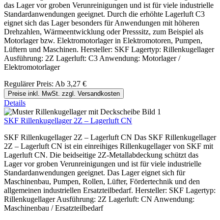
das Lager vor groben Verunreinigungen und ist für viele industrielle
Standardanwendungen geeignet. Durch die erhöhte Lagerluft C3
eignet sich das Lager besonders für Anwendungen mit höheren
Drehzahlen, Wärmeentwicklung oder Presssitz, zum Beispiel als
Motorlager bzw. Elektromotorlager in Elektromotoren, Pumpen,
Lüftern und Maschinen. Hersteller: SKF Lagertyp: Rillenkugellager
Ausführung: 2Z Lagerluft: C3 Anwendung: Motorlager /
Elektromotorlager
Regulärer Preis:
Ab
3,27 €
Preise inkl. MwSt. zzgl. Versandkosten
Details
SKF Rillenkugellager 2Z – Lagerluft CN
SKF Rillenkugellager 2Z – Lagerluft CN Das SKF Rillenkugellager
2Z – Lagerluft CN ist ein einreihiges Rillenkugellager von SKF mit
Lagerluft CN. Die beidseitige 2Z-Metallabdeckung schützt das
Lager vor groben Verunreinigungen und ist für viele industrielle
Standardanwendungen geeignet. Das Lager eignet sich für
Maschinenbau, Pumpen, Rollen, Lüfter, Fördertechnik und den
allgemeinen industriellen Ersatzteilbedarf. Hersteller: SKF Lagertyp:
Rillenkugellager Ausführung: 2Z Lagerluft: CN Anwendung:
Maschinenbau / Ersatzteilbedarf