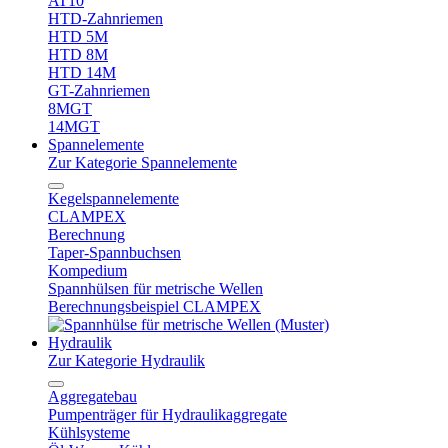
AT10
HTD-Zahnriemen
HTD 5M
HTD 8M
HTD 14M
GT-Zahnriemen
8MGT
14MGT
Spannelemente
Zur Kategorie Spannelemente
Kegelspannelemente
CLAMPEX
Berechnung
Taper-Spannbuchsen
Kompedium
Spannhülsen für metrische Wellen
Berechnungsbeispiel CLAMPEX
Hydraulik
Zur Kategorie Hydraulik
Aggregatebau
Pumpenträger für Hydraulikaggregate
Kühlsysteme