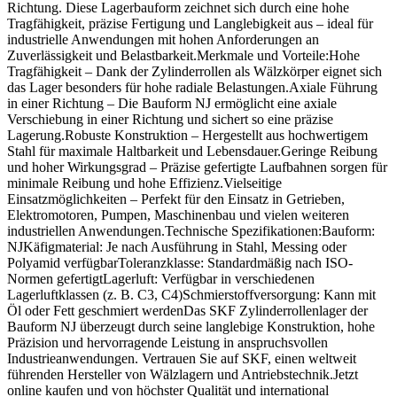
Richtung. Diese Lagerbauform zeichnet sich durch eine hohe
Tragfähigkeit, präzise Fertigung und Langlebigkeit aus – ideal für
industrielle Anwendungen mit hohen Anforderungen an
Zuverlässigkeit und Belastbarkeit.Merkmale und Vorteile:Hohe
Tragfähigkeit – Dank der Zylinderrollen als Wälzkörper eignet sich
das Lager besonders für hohe radiale Belastungen.Axiale Führung
in einer Richtung – Die Bauform NJ ermöglicht eine axiale
Verschiebung in einer Richtung und sichert so eine präzise
Lagerung.Robuste Konstruktion – Hergestellt aus hochwertigem
Stahl für maximale Haltbarkeit und Lebensdauer.Geringe Reibung
und hoher Wirkungsgrad – Präzise gefertigte Laufbahnen sorgen für
minimale Reibung und hohe Effizienz.Vielseitige
Einsatzmöglichkeiten – Perfekt für den Einsatz in Getrieben,
Elektromotoren, Pumpen, Maschinenbau und vielen weiteren
industriellen Anwendungen.Technische Spezifikationen:Bauform:
NJKäfigmaterial: Je nach Ausführung in Stahl, Messing oder
Polyamid verfügbarToleranzklasse: Standardmäßig nach ISO-
Normen gefertigtLagerluft: Verfügbar in verschiedenen
Lagerluftklassen (z. B. C3, C4)Schmierstoffversorgung: Kann mit
Öl oder Fett geschmiert werdenDas SKF Zylinderrollenlager der
Bauform NJ überzeugt durch seine langlebige Konstruktion, hohe
Präzision und hervorragende Leistung in anspruchsvollen
Industrieanwendungen. Vertrauen Sie auf SKF, einen weltweit
führenden Hersteller von Wälzlagern und Antriebstechnik.Jetzt
online kaufen und von höchster Qualität und international