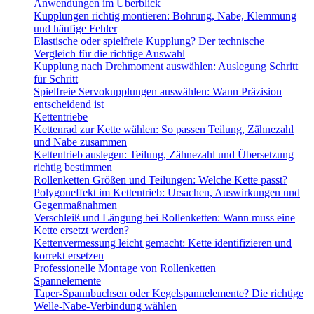
Anwendungen im Überblick
Kupplungen richtig montieren: Bohrung, Nabe, Klemmung
und häufige Fehler
Elastische oder spielfreie Kupplung? Der technische
Vergleich für die richtige Auswahl
Kupplung nach Drehmoment auswählen: Auslegung Schritt
für Schritt
Spielfreie Servokupplungen auswählen: Wann Präzision
entscheidend ist
Kettentriebe
Kettenrad zur Kette wählen: So passen Teilung, Zähnezahl
und Nabe zusammen
Kettentrieb auslegen: Teilung, Zähnezahl und Übersetzung
richtig bestimmen
Rollenketten Größen und Teilungen: Welche Kette passt?
Polygoneffekt im Kettentrieb: Ursachen, Auswirkungen und
Gegenmaßnahmen
Verschleiß und Längung bei Rollenketten: Wann muss eine
Kette ersetzt werden?
Kettenvermessung leicht gemacht: Kette identifizieren und
korrekt ersetzen
Professionelle Montage von Rollenketten
Spannelemente
Taper-Spannbuchsen oder Kegelspannelemente? Die richtige
Welle-Nabe-Verbindung wählen