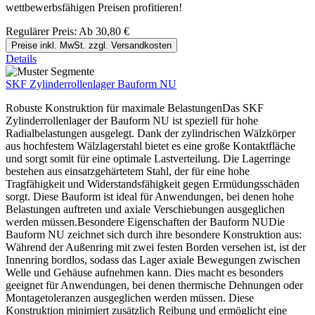
wettbewerbsfähigen Preisen profitieren!
Regulärer Preis:
Ab
30,80 €
Preise inkl. MwSt. zzgl. Versandkosten
Details
SKF Zylinderrollenlager Bauform NU
Robuste Konstruktion für maximale BelastungenDas SKF
Zylinderrollenlager der Bauform NU ist speziell für hohe
Radialbelastungen ausgelegt. Dank der zylindrischen Wälzkörper
aus hochfestem Wälzlagerstahl bietet es eine große Kontaktfläche
und sorgt somit für eine optimale Lastverteilung. Die Lagerringe
bestehen aus einsatzgehärtetem Stahl, der für eine hohe
Tragfähigkeit und Widerstandsfähigkeit gegen Ermüdungsschäden
sorgt. Diese Bauform ist ideal für Anwendungen, bei denen hohe
Belastungen auftreten und axiale Verschiebungen ausgeglichen
werden müssen.Besondere Eigenschaften der Bauform NUDie
Bauform NU zeichnet sich durch ihre besondere Konstruktion aus:
Während der Außenring mit zwei festen Borden versehen ist, ist der
Innenring bordlos, sodass das Lager axiale Bewegungen zwischen
Welle und Gehäuse aufnehmen kann. Dies macht es besonders
geeignet für Anwendungen, bei denen thermische Dehnungen oder
Montagetoleranzen ausgeglichen werden müssen. Diese
Konstruktion minimiert zusätzlich Reibung und ermöglicht eine