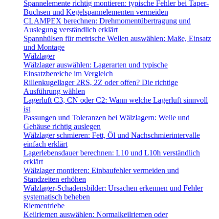
Spannelemente richtig montieren: typische Fehler bei Taper-
Buchsen und Kegelspannelementen vermeiden
CLAMPEX berechnen: Drehmomentübertragung und
Auslegung verständlich erklärt
Spannhülsen für metrische Wellen auswählen: Maße, Einsatz
und Montage
Wälzlager
Wälzlager auswählen: Lagerarten und typische
Einsatzbereiche im Vergleich
Rillenkugellager 2RS, 2Z oder offen? Die richtige
Ausführung wählen
Lagerluft C3, CN oder C2: Wann welche Lagerluft sinnvoll
ist
Passungen und Toleranzen bei Wälzlagern: Welle und
Gehäuse richtig auslegen
Wälzlager schmieren: Fett, Öl und Nachschmierintervalle
einfach erklärt
Lagerlebensdauer berechnen: L10 und L10h verständlich
erklärt
Wälzlager montieren: Einbaufehler vermeiden und
Standzeiten erhöhen
Wälzlager-Schadensbilder: Ursachen erkennen und Fehler
systematisch beheben
Riementriebe
Keilriemen auswählen: Normalkeilriemen oder