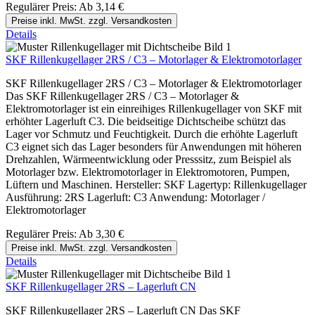
Regulärer Preis:
Ab
3,14 €
Preise inkl. MwSt. zzgl. Versandkosten
Details
SKF Rillenkugellager 2RS / C3 – Motorlager & Elektromotorlager
SKF Rillenkugellager 2RS / C3 – Motorlager & Elektromotorlager
Das SKF Rillenkugellager 2RS / C3 – Motorlager &
Elektromotorlager ist ein einreihiges Rillenkugellager von SKF mit
erhöhter Lagerluft C3. Die beidseitige Dichtscheibe schützt das
Lager vor Schmutz und Feuchtigkeit. Durch die erhöhte Lagerluft
C3 eignet sich das Lager besonders für Anwendungen mit höheren
Drehzahlen, Wärmeentwicklung oder Presssitz, zum Beispiel als
Motorlager bzw. Elektromotorlager in Elektromotoren, Pumpen,
Lüftern und Maschinen. Hersteller: SKF Lagertyp: Rillenkugellager
Ausführung: 2RS Lagerluft: C3 Anwendung: Motorlager /
Elektromotorlager
Regulärer Preis:
Ab
3,30 €
Preise inkl. MwSt. zzgl. Versandkosten
Details
SKF Rillenkugellager 2RS – Lagerluft CN
SKF Rillenkugellager 2RS – Lagerluft CN Das SKF