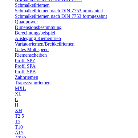
Schmalkeilriemen
Schmalkeilriemen nach DIN 7753 ummantelt
Schmalkeilriemen nach DIN 7753 formgezahnt
Quadpower
Dimensionsbestimmung
Berechnungsbeispiel
Auslegung Riementrieb
Variatorriemen/Breitkeilriemen
Gates Multispeed
Riemenscheiben
Profil SPZ
Profil SPA
Profil SPB
Zahnriemen
Trapezzahnriemen
MXL
XL
L
H
XH
T2.5
T5
T10
AT5