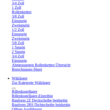
3/4 Zoll
1 Zoll
Rollenketten
3/8 Zoll
Einspurig
Zweispurig
1/2 Zoll
Einspurig
Zweispurig
5/8 Zoll
1 Spurig
2 Spurig
3/4 Zoll
Einspurig
Abmessungen Rollenketten Übersicht
Berechnungs-Sheet
Wälzlager
Zur Kategorie Wälzlager
Rillenkugellager
Rillenkugellager-Einreihig
Bauform 2Z Deckscheibe beidseitig
Bauform 2RS Dichtscheibe beidseitig
Offene Ausführung