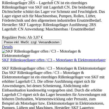
Rillenkugellager 2RS – Lagerluft CN ist ein einreihiges
Rillenkugellager von SKF mit Lagerluft CN. Die beidseitige
Dichtscheibe schützt das Lager vor Schmutz und Feuchtigkeit. Das
Lager eignet sich für Maschinenbau, Pumpen, Rollen, Lüfter,
Fördertechnik und den allgemeinen industriellen Ersatzteilbedarf.
Hersteller: SKF Lagertyp: Rillenkugellager Ausführung: 2RS
Lagerluft: CN Anwendung: Maschinenbau / Ersatzteilbedarf
Regulärer Preis:
Ab
3,07 €
Preise inkl. MwSt. zzgl. Versandkosten
Details
SKF Rillenkugellager offen / C3 – Motorlager & Elektromotorlager
SKF Rillenkugellager offen / C3 – Motorlager & Elektromotorlager
Das SKF Rillenkugellager offen / C3 – Motorlager &
Elektromotorlager ist ein einreihiges Rillenkugellager von SKF mit
erhöhter Lagerluft C3. Die offene Ausführung eignet sich für
Anwendungen, bei denen Schmierung, Abdichtung oder
Einbausituation kundenseitig vorgegeben sind. Durch die erhöhte
Lagerluft C3 eignet sich das Lager besonders für Anwendungen mit
höheren Drehzahlen, Wärmeentwicklung oder Presssitz, zum
Beispiel als Motorlager bzw. Elektromotorlager in Elektromotoren,
Pumpen, Lüftern und Maschinen. Hersteller: SKF Lagertyp: