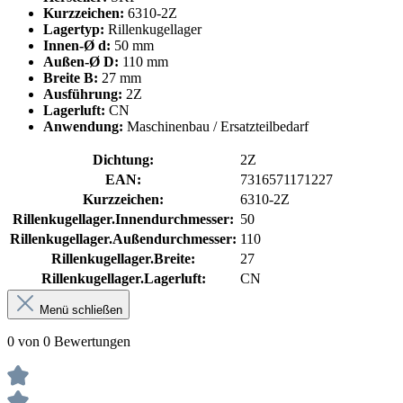
Kurzzeichen:
6310-2Z
Lagertyp:
Rillenkugellager
Innen-Ø d:
50 mm
Außen-Ø D:
110 mm
Breite B:
27 mm
Ausführung:
2Z
Lagerluft:
CN
Anwendung:
Maschinenbau / Ersatzteilbedarf
Dichtung:
2Z
EAN:
7316571171227
Kurzzeichen:
6310-2Z
Rillenkugellager.Innendurchmesser:
50
Rillenkugellager.Außendurchmesser:
110
Rillenkugellager.Breite:
27
Rillenkugellager.Lagerluft:
CN
Menü schließen
0 von 0 Bewertungen