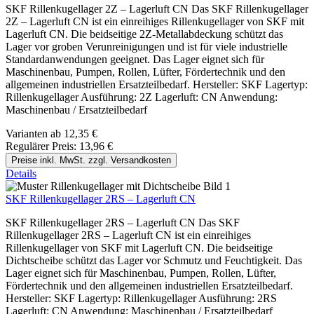
SKF Rillenkugellager 2Z – Lagerluft CN Das SKF Rillenkugellager
2Z – Lagerluft CN ist ein einreihiges Rillenkugellager von SKF mit
Lagerluft CN. Die beidseitige 2Z-Metallabdeckung schützt das
Lager vor groben Verunreinigungen und ist für viele industrielle
Standardanwendungen geeignet. Das Lager eignet sich für
Maschinenbau, Pumpen, Rollen, Lüfter, Fördertechnik und den
allgemeinen industriellen Ersatzteilbedarf. Hersteller: SKF Lagertyp:
Rillenkugellager Ausführung: 2Z Lagerluft: CN Anwendung:
Maschinenbau / Ersatzteilbedarf
Varianten ab
12,35 €
Regulärer Preis:
13,96 €
Preise inkl. MwSt. zzgl. Versandkosten
Details
SKF Rillenkugellager 2RS – Lagerluft CN
SKF Rillenkugellager 2RS – Lagerluft CN Das SKF
Rillenkugellager 2RS – Lagerluft CN ist ein einreihiges
Rillenkugellager von SKF mit Lagerluft CN. Die beidseitige
Dichtscheibe schützt das Lager vor Schmutz und Feuchtigkeit. Das
Lager eignet sich für Maschinenbau, Pumpen, Rollen, Lüfter,
Fördertechnik und den allgemeinen industriellen Ersatzteilbedarf.
Hersteller: SKF Lagertyp: Rillenkugellager Ausführung: 2RS
Lagerluft: CN Anwendung: Maschinenbau / Ersatzteilbedarf