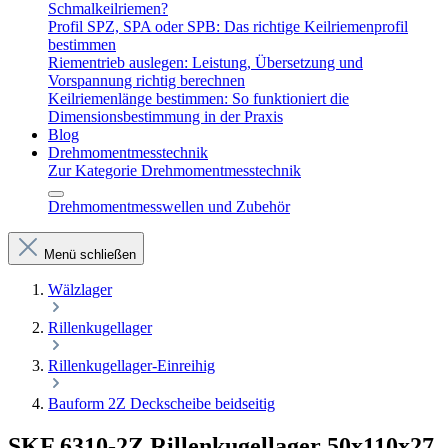
Schmalkeilriemen?
Profil SPZ, SPA oder SPB: Das richtige Keilriemenprofil
bestimmen
Riementrieb auslegen: Leistung, Übersetzung und
Vorspannung richtig berechnen
Keilriemenlänge bestimmen: So funktioniert die
Dimensionsbestimmung in der Praxis
Blog
Drehmomentmesstechnik
Zur Kategorie Drehmomentmesstechnik
Drehmomentmesswellen und Zubehör
Menü schließen
Wälzlager
Rillenkugellager
Rillenkugellager-Einreihig
Bauform 2Z Deckscheibe beidseitig
SKF 6310-2Z Rillenkugellager 50x110x27