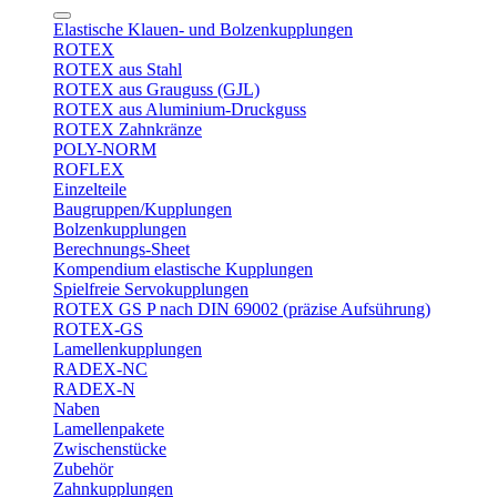
Elastische Klauen- und Bolzenkupplungen
ROTEX
ROTEX aus Stahl
ROTEX aus Grauguss (GJL)
ROTEX aus Aluminium-Druckguss
ROTEX Zahnkränze
POLY-NORM
ROFLEX
Einzelteile
Baugruppen/Kupplungen
Bolzenkupplungen
Berechnungs-Sheet
Kompendium elastische Kupplungen
Spielfreie Servokupplungen
ROTEX GS P nach DIN 69002 (präzise Aufsührung)
ROTEX-GS
Lamellenkupplungen
RADEX-NC
RADEX-N
Naben
Lamellenpakete
Zwischenstücke
Zubehör
Zahnkupplungen