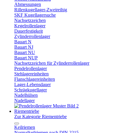
Abmessungen
Rillenkugellager-Zweireihig
SKF Kugellagersuche
Nachsetzzeichen
Kegelrollenlager
Dauerfestigkeit
Zylinderrollenlager
Bauart N
Bauart NJ
Bauart NU
Bauart NUP
Nachsetzzeichen für Zylinderrollenlager
Pendelrollenlager
Stehlagereinheiten
Flanschlagereinheiten
Lager-Lebensdauer
Schrägkugellager
Nadelhülsen
Nadellager
Riementriebe
Zur Kategorie Riementriebe
Keilriemen
Normalkeilriemen nach DIN 2215