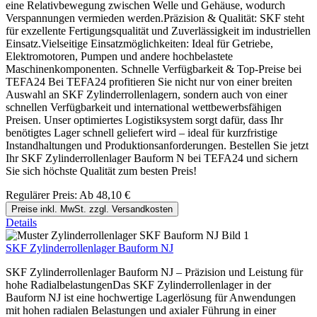
eine Relativbewegung zwischen Welle und Gehäuse, wodurch
Verspannungen vermieden werden.Präzision & Qualität: SKF steht
für exzellente Fertigungsqualität und Zuverlässigkeit im industriellen
Einsatz.Vielseitige Einsatzmöglichkeiten: Ideal für Getriebe,
Elektromotoren, Pumpen und andere hochbelastete
Maschinenkomponenten. Schnelle Verfügbarkeit & Top-Preise bei
TEFA24 Bei TEFA24 profitieren Sie nicht nur von einer breiten
Auswahl an SKF Zylinderrollenlagern, sondern auch von einer
schnellen Verfügbarkeit und international wettbewerbsfähigen
Preisen. Unser optimiertes Logistiksystem sorgt dafür, dass Ihr
benötigtes Lager schnell geliefert wird – ideal für kurzfristige
Instandhaltungen und Produktionsanforderungen. Bestellen Sie jetzt
Ihr SKF Zylinderrollenlager Bauform N bei TEFA24 und sichern
Sie sich höchste Qualität zum besten Preis!
Regulärer Preis:
Ab
48,10 €
Preise inkl. MwSt. zzgl. Versandkosten
Details
SKF Zylinderrollenlager Bauform NJ
SKF Zylinderrollenlager Bauform NJ – Präzision und Leistung für
hohe RadialbelastungenDas SKF Zylinderrollenlager in der
Bauform NJ ist eine hochwertige Lagerlösung für Anwendungen
mit hohen radialen Belastungen und axialer Führung in einer