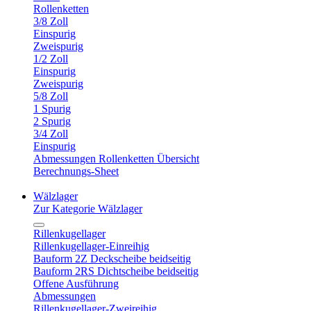
Rollenketten
3/8 Zoll
Einspurig
Zweispurig
1/2 Zoll
Einspurig
Zweispurig
5/8 Zoll
1 Spurig
2 Spurig
3/4 Zoll
Einspurig
Abmessungen Rollenketten Übersicht
Berechnungs-Sheet
Wälzlager
Zur Kategorie Wälzlager
Rillenkugellager
Rillenkugellager-Einreihig
Bauform 2Z Deckscheibe beidseitig
Bauform 2RS Dichtscheibe beidseitig
Offene Ausführung
Abmessungen
Rillenkugellager-Zweireihig