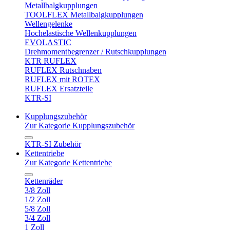
Metallbalgkupplungen
TOOLFLEX Metallbalgkupplungen
Wellengelenke
Hochelastische Wellenkupplungen
EVOLASTIC
Drehmomentbegrenzer / Rutschkupplungen
KTR RUFLEX
RUFLEX Rutschnaben
RUFLEX mit ROTEX
RUFLEX Ersatzteile
KTR-SI
Kupplungszubehör
Zur Kategorie Kupplungszubehör
KTR-SI Zubehör
Kettentriebe
Zur Kategorie Kettentriebe
Kettenräder
3/8 Zoll
1/2 Zoll
5/8 Zoll
3/4 Zoll
1 Zoll