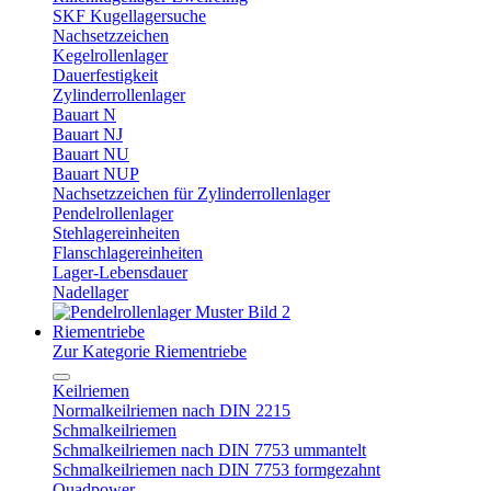
SKF Kugellagersuche
Nachsetzzeichen
Kegelrollenlager
Dauerfestigkeit
Zylinderrollenlager
Bauart N
Bauart NJ
Bauart NU
Bauart NUP
Nachsetzzeichen für Zylinderrollenlager
Pendelrollenlager
Stehlagereinheiten
Flanschlagereinheiten
Lager-Lebensdauer
Nadellager
Riementriebe
Zur Kategorie Riementriebe
Keilriemen
Normalkeilriemen nach DIN 2215
Schmalkeilriemen
Schmalkeilriemen nach DIN 7753 ummantelt
Schmalkeilriemen nach DIN 7753 formgezahnt
Quadpower