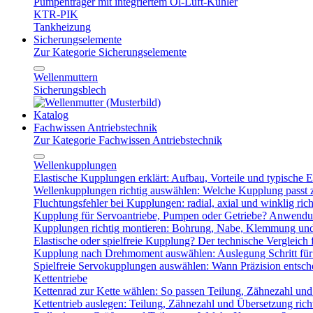
Pumpenträger mit integriertem Öl-Luft-Kühler
KTR-PIK
Tankheizung
Sicherungselemente
Zur Kategorie Sicherungselemente
Wellenmuttern
Sicherungsblech
Katalog
Fachwissen Antriebstechnik
Zur Kategorie Fachwissen Antriebstechnik
Wellenkupplungen
Elastische Kupplungen erklärt: Aufbau, Vorteile und typische Ei
Wellenkupplungen richtig auswählen: Welche Kupplung passt
Fluchtungsfehler bei Kupplungen: radial, axial und winklig ric
Kupplung für Servoantriebe, Pumpen oder Getriebe? Anwendu
Kupplungen richtig montieren: Bohrung, Nabe, Klemmung und
Elastische oder spielfreie Kupplung? Der technische Vergleich 
Kupplung nach Drehmoment auswählen: Auslegung Schritt für 
Spielfreie Servokupplungen auswählen: Wann Präzision entsche
Kettentriebe
Kettenrad zur Kette wählen: So passen Teilung, Zähnezahl u
Kettentrieb auslegen: Teilung, Zähnezahl und Übersetzung ric