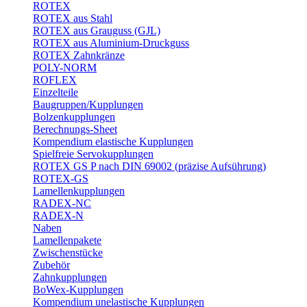
ROTEX
ROTEX aus Stahl
ROTEX aus Grauguss (GJL)
ROTEX aus Aluminium-Druckguss
ROTEX Zahnkränze
POLY-NORM
ROFLEX
Einzelteile
Baugruppen/Kupplungen
Bolzenkupplungen
Berechnungs-Sheet
Kompendium elastische Kupplungen
Spielfreie Servokupplungen
ROTEX GS P nach DIN 69002 (präzise Aufsührung)
ROTEX-GS
Lamellenkupplungen
RADEX-NC
RADEX-N
Naben
Lamellenpakete
Zwischenstücke
Zubehör
Zahnkupplungen
BoWex-Kupplungen
Kompendium unelastische Kupplungen