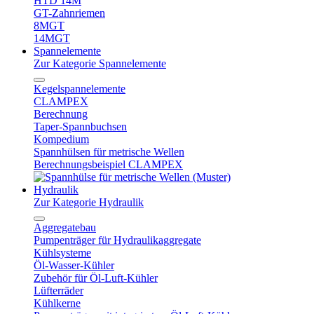
HTD 14M
GT-Zahnriemen
8MGT
14MGT
Spannelemente
Zur Kategorie Spannelemente
Kegelspannelemente
CLAMPEX
Berechnung
Taper-Spannbuchsen
Kompedium
Spannhülsen für metrische Wellen
Berechnungsbeispiel CLAMPEX
Hydraulik
Zur Kategorie Hydraulik
Aggregatebau
Pumpenträger für Hydraulikaggregate
Kühlsysteme
Öl-Wasser-Kühler
Zubehör für Öl-Luft-Kühler
Lüfterräder
Kühlkerne