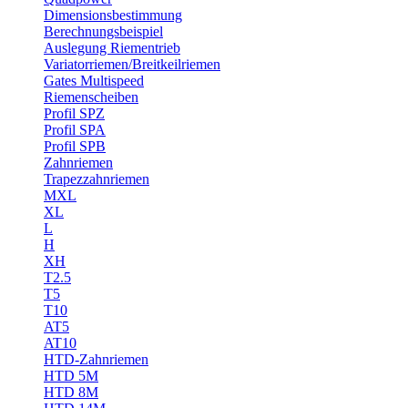
Dimensionsbestimmung
Berechnungsbeispiel
Auslegung Riementrieb
Variatorriemen/Breitkeilriemen
Gates Multispeed
Riemenscheiben
Profil SPZ
Profil SPA
Profil SPB
Zahnriemen
Trapezzahnriemen
MXL
XL
L
H
XH
T2.5
T5
T10
AT5
AT10
HTD-Zahnriemen
HTD 5M
HTD 8M