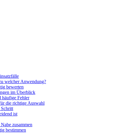
nsatzfälle
 zu welcher Anwendung?
htig bewerten
ngen im Überblick
 häufige Fehler
für die richtige Auswahl
Schritt
idend ist
nd Nabe zusammen
htig bestimmen