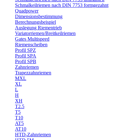
Schmalkeilriemen nach DIN 7753 formgezahnt
Quadpower
Dimensionsbestimmung
Berechnungsbeispiel
Auslegung Riementrieb
Variatorriemen/Breitkeilriemen
Gates Multispeed
Riemenscheiben
Profil SPZ
Profil SPA
Profil SPB
Zahnriemen
Trapezzahnriemen
MXL
XL
L
H
XH
T2.5
T5
T10
AT5
AT10
HTD-Zahnriemen