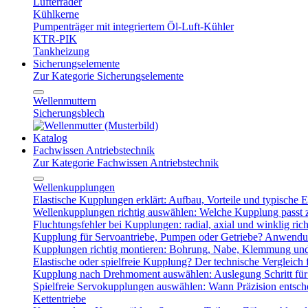
Lüfterräder
Kühlkerne
Pumpenträger mit integriertem Öl-Luft-Kühler
KTR-PIK
Tankheizung
Sicherungselemente
Zur Kategorie Sicherungselemente
Wellenmuttern
Sicherungsblech
Katalog
Fachwissen Antriebstechnik
Zur Kategorie Fachwissen Antriebstechnik
Wellenkupplungen
Elastische Kupplungen erklärt: Aufbau, Vorteile und typische Ei
Wellenkupplungen richtig auswählen: Welche Kupplung passt
Fluchtungsfehler bei Kupplungen: radial, axial und winklig ric
Kupplung für Servoantriebe, Pumpen oder Getriebe? Anwendu
Kupplungen richtig montieren: Bohrung, Nabe, Klemmung und
Elastische oder spielfreie Kupplung? Der technische Vergleich 
Kupplung nach Drehmoment auswählen: Auslegung Schritt für 
Spielfreie Servokupplungen auswählen: Wann Präzision entsche
Kettentriebe