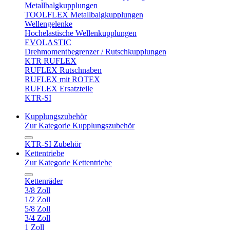
Metallbalgkupplungen
TOOLFLEX Metallbalgkupplungen
Wellengelenke
Hochelastische Wellenkupplungen
EVOLASTIC
Drehmomentbegrenzer / Rutschkupplungen
KTR RUFLEX
RUFLEX Rutschnaben
RUFLEX mit ROTEX
RUFLEX Ersatzteile
KTR-SI
Kupplungszubehör
Zur Kategorie Kupplungszubehör
KTR-SI Zubehör
Kettentriebe
Zur Kategorie Kettentriebe
Kettenräder
3/8 Zoll
1/2 Zoll
5/8 Zoll
3/4 Zoll
1 Zoll