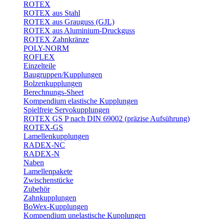
ROTEX
ROTEX aus Stahl
ROTEX aus Grauguss (GJL)
ROTEX aus Aluminium-Druckguss
ROTEX Zahnkränze
POLY-NORM
ROFLEX
Einzelteile
Baugruppen/Kupplungen
Bolzenkupplungen
Berechnungs-Sheet
Kompendium elastische Kupplungen
Spielfreie Servokupplungen
ROTEX GS P nach DIN 69002 (präzise Aufsührung)
ROTEX-GS
Lamellenkupplungen
RADEX-NC
RADEX-N
Naben
Lamellenpakete
Zwischenstücke
Zubehör
Zahnkupplungen
BoWex-Kupplungen
Kompendium unelastische Kupplungen