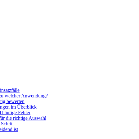
nsatzfälle
 zu welcher Anwendung?
htig bewerten
ngen im Überblick
 häufige Fehler
für die richtige Auswahl
Schritt
idend ist