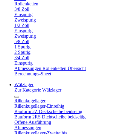
Rollenketten
3/8 Zoll
Einspurig
Zweispurig
1/2 Zoll
Einspurig
Zweispurig
5/8 Zoll
1 Spurig
2 Spurig
3/4 Zoll
Einspurig
Abmessungen Rollenketten Übersicht
Berechnungs-Sheet
Wälzlager
Zur Kategorie Wälzlager
Rillenkugellager
Rillenkugellager-Einreihig
Bauform 2Z Deckscheibe beidseitig
Bauform 2RS Dichtscheibe beidseitig
Offene Ausführung
Abmessungen
Rillenkugellager-Zweireihig