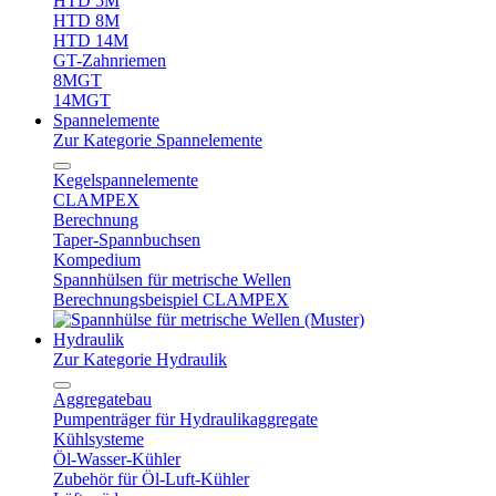
HTD 5M
HTD 8M
HTD 14M
GT-Zahnriemen
8MGT
14MGT
Spannelemente
Zur Kategorie Spannelemente
Kegelspannelemente
CLAMPEX
Berechnung
Taper-Spannbuchsen
Kompedium
Spannhülsen für metrische Wellen
Berechnungsbeispiel CLAMPEX
Hydraulik
Zur Kategorie Hydraulik
Aggregatebau
Pumpenträger für Hydraulikaggregate
Kühlsysteme
Öl-Wasser-Kühler
Zubehör für Öl-Luft-Kühler