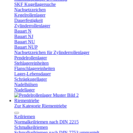
SKF Kugellagersuche
Nachsetzzeichen
Kegelrollenlager
Dauerfestigkeit
Zylinderrollenlager
Bauart N
Bauart NJ
Bauart NU
Bauart NUP
Nachsetzzeichen für Zylinderrollenlager
Pendelrollenlager
Stehlagereinheiten
Flanschlagereinheiten
Lager-Lebensdauer
Schrägkugellager
Nadelhülsen
Nadellager
Riementriebe
Zur Kategorie Riementriebe
Keilriemen
Normalkeilriemen nach DIN 2215
Schmalkeilriemen
Schmalkeilriemen nach DIN 7753 ummantelt